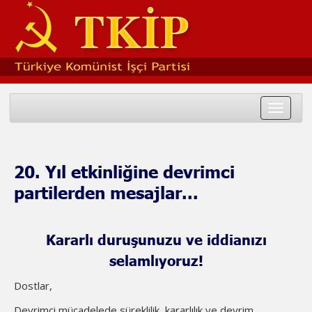
Toggle
navigat
20. Yıl etkinliğine devrimci
partilerden mesajlar...
Kararlı duruşunuzu ve iddianızı
selamlıyoruz!
Dostlar,
Devrimci mücadelede süreklilik, kararlılık ve devrim