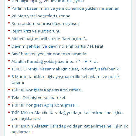
Gericiliğin ağırlığı ve devrimci çıkış yolu
Partinin kazanımları ve yeni dönemde yüklenme alanları
28 Mart yerel seçimleri üzerine
Referandum sonrası düzen siyaseti
Rejim krizi ve Kürt sorunu
Akibeti baştan belli sözde “Kürt açılımı”...
Devrim şehitleri ve devrimci sınıf partisi / H. Fırat
Sınıf hareketi yeni bir dönemin başında
Alaattin Karadağ yoldaş üzerine... / 1 - H. Fırat
TEKEL Direnişi: Kazanmak için cüret, inisiyatif, seferberlik!
8 Mart’ın tanıklık ettiği ayrışmanın ilkesel anlamı ve politik
önemi
TKİP III. Kongresi Kapanış Konuşması...
Tekel Direnişi ve sol hareket
TKİP III. Kongresi Açılış Konuşması...
TKİP MK’nın Alaattin Karadağ yoldaşın katledilmesine ilişkin
yeni açıklaması...
TKİP MK’nın Alaattin Karadağ yoldaşın katledilmesine ilişkin ilk
açıklaması...