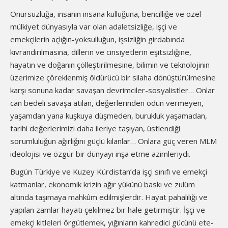
Onursuzluğa, insanın insana kulluğuna, bencilliğe ve özel
mülkiyet dünyasıyla var olan adaletsizliğe, işçi ve
emekçilerin açlığın-yoksulluğun, işsizliğin girdabında
kıvrandırılmasına, dillerin ve cinsiyetlerin eşitsizliğine,
hayatın ve doğanın çölleştirilmesine, bilimin ve teknolojinin
üzerimize çöreklenmiş öldürücü bir silaha dönüştürülmesine
karşı sonuna kadar savaşan devrimciler-sosyalistler… Onlar
can bedeli savaşa atılan, değerlerinden ödün vermeyen,
yaşamdan yana kuşkuya düşmeden, burukluk yaşamadan,
tarihi değerlerimizi daha ileriye taşıyan, üstlendiği
sorumluluğun ağırlığını güçlü kılanlar… Onlara güç veren MLM
ideolojisi ve özgür bir dünyayı inşa etme azimleriydi.
Bugün Türkiye ve Kuzey Kürdistan’da işçi sınıfı ve emekçi
katmanlar, ekonomik krizin ağır yükünü baskı ve zulüm
altında taşımaya mahkûm edilmişlerdir. Hayat pahalılığı ve
yapılan zamlar hayatı çekilmez bir hale getirmiştir. İşçi ve
emekçi kitleleri örgütlemek, yığınların kahredici gücünü ete-