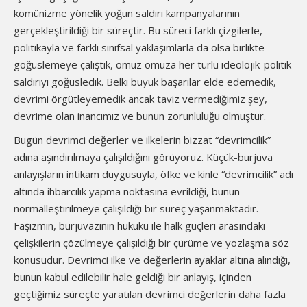
komünizme yönelik yoğun saldırı kampanyalarının
gerçekleştirildiği bir süreçtir. Bu süreci farklı çizgilerle,
politikayla ve farklı sınıfsal yaklaşımlarla da olsa birlikte
göğüslemeye çalıştık, omuz omuza her türlü ideolojik-politik
saldırıyı göğüsledik. Belki büyük başarılar elde edemedik,
devrimi örgütleyemedik ancak taviz vermediğimiz şey,
devrime olan inancımız ve bunun zorunluluğu olmuştur.
Bugün devrimci değerler ve ilkelerin bizzat “devrimcilik”
adına aşındırılmaya çalışıldığını görüyoruz. Küçük-burjuva
anlayışların intikam duygusuyla, öfke ve kinle “devrimcilik” adı
altında ihbarcılık yapma noktasına evrildiği, bunun
normalleştirilmeye çalışıldığı bir süreç yaşanmaktadır.
Faşizmin, burjuvazinin hukuku ile halk güçleri arasındaki
çelişkilerin çözülmeye çalışıldığı bir çürüme ve yozlaşma söz
konusudur. Devrimci ilke ve değerlerin ayaklar altına alındığı,
bunun kabul edilebilir hale geldiği bir anlayış, içinden
geçtiğimiz süreçte yaratılan devrimci değerlerin daha fazla