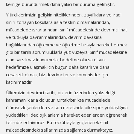
kemiğe büründürmek daha yakıcı bir duruma gelmiştir.
Yitirdiklerimizin gelişkin niteliklerinden, zayıflıklara ve iradi
sınırı zorlayan koşullara asla teslim olmamalarından,
mücadelede ısrarlarından, sınıf mücadelesinde devrimci inat
ve tutkuyla davranmalarından, devrim davasına
bağlılıklarından öğrenme ve öğretme hırsıyla hareket etmek
gibi bir tarihi sorumluluklarla yüz yüzeyiz. Sınıf mücadelesine
olan sarsılmaz inancımızla, bedeli ne olursa olsun,
hedefimize ulaşmak için bugün daha kararlı ve daha
cesaretli olmak, biz devrimciler ve komünistler için
kaçınılmazdır.
Ülkemizin devrimci tarihi, bizlerin üzerinden yükseldiği
kahramanlıklarla doludur. Ortak/birlikte mücadelede
ölümsüzleşenlerden ve son nefesinde bile siper yoldaşlığına
yükledikleri ideolojik anlamla hareket edenlerden öğrenerek
tecrübe ediniyoruz. Bu tecrübeyle güçlenerek sınıf
mücadelesindeki saflarımızda sağlamca durmaktayız.