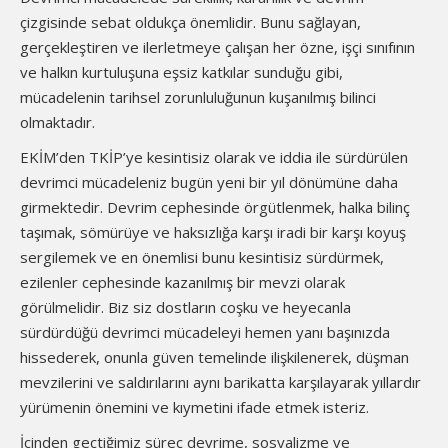
çizgisinde sebat oldukça önemlidir. Bunu sağlayan,
gerçekleştiren ve ilerletmeye çalışan her özne, işçi sınıfının
ve halkın kurtuluşuna eşsiz katkılar sunduğu gibi,
mücadelenin tarihsel zorunluluğunun kuşanılmış bilinci
olmaktadır.
EKİM’den TKİP’ye kesintisiz olarak ve iddia ile sürdürülen
devrimci mücadeleniz bugün yeni bir yıl dönümüne daha
girmektedir. Devrim cephesinde örgütlenmek, halka bilinç
taşımak, sömürüye ve haksızlığa karşı iradi bir karşı koyuş
sergilemek ve en önemlisi bunu kesintisiz sürdürmek,
ezilenler cephesinde kazanılmış bir mevzi olarak
görülmelidir. Biz siz dostların coşku ve heyecanla
sürdürdüğü devrimci mücadeleyi hemen yanı başınızda
hissederek, onunla güven temelinde ilişkilenerek, düşman
mevzilerini ve saldırılarını aynı barikatta karşılayarak yıllardır
yürümenin önemini ve kıymetini ifade etmek isteriz.
İçinden geçtiğimiz süreç devrime, sosyalizme ve