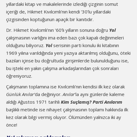
yıllardaki kitap ve makalelerinde izlediği çizginin somut
içeriği de, Hikmet Kıvılcımlı’nın kendi ‘30’lu yıllardaki
çizgisinden koptuğunun apaçık bir kanıtıdır.
Dr. Hikmet Kıvılcımlı’nın ‘60’lı yılların sonuna doğru
Yol
çalışmasının varlığını ima eden bazı çok kapalı değinmeleri
olduğunu biliyoruz.
Yol
serisinin parti konulu iki kitabının
1969 yılına varıldığında yeni yazıya aktarılmış olduğunu, öteki
bazıları içinse bu doğrultuda girişimlerde bulunulduğunu ise,
bu işteki en yakın çalışma arkadaşlarından çok sonraları
öğreniyoruz.
Çalışmanın toplamına ise Kıvılcımlı’nın kendisi ilk kez olarak
Günlük Anılar’
da değiniyor.
Anılar
’la aynı günlerde kaleme
aldığı Ağustos 1971 tarihli
Kim Suçlamış? Parti Anılarım
başlıklı metinde ise nihayet çalışmasının toplamı hakkında ilk
kez olarak bilgi vermiş oluyor. Ölümünden yalnızca iki ay
önce!