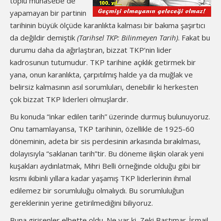
toplu muhasebe de
yapamayan bir partinin
tarihinin büyük ölçüde karanlıkta kalması bir bakıma şaşırtıcı
da değildir demiştik
(Tarihsel TKP: Bilinmeyen Tarih)
. Fakat bu
durumu daha da ağırlaştıran, bizzat TKP’nin lider
kadrosunun tutumudur. TKP tarihine açıklık getirmek bir
yana, onun karanlıkta, çarpıtılmış halde ya da muğlak ve
belirsiz kalmasının asıl sorumluları, denebilir ki herkesten
çok bizzat TKP liderleri olmuşlardır.
Bu konuda “inkar edilen tarih” üzerinde durmuş bulunuyoruz.
Onu tamamlayansa, TKP tarihinin, özellikle de 1925-60
döneminin, adeta bir sis perdesinin arkasında bırakılması,
dolayısıyla “saklanan tarih”tir. Bu döneme ilişkin olarak yeni
kuşakları aydınlatmak, Mihri Belli örneğinde olduğu gibi bir
kısmı ikibinli yıllara kadar yaşamış TKP liderlerinin ihmal
edilemez bir sorumluluğu olmalıydı. Bu sorumluluğun
gereklerinin yerine getirilmediğini biliyoruz.
Buna girişenler elbette oldu. Ne var ki, Zeki Baştımar-İsmail