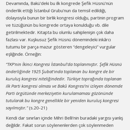
Devamında, Bakü’deki bu ilk kongrede Şefik Hüsnü’nün
önderlik ettiği İstanbul Grubu’nun da temsil edildiği,
dolayısıyla bunun bir birlik kongresi olduğu, partinin program
ve tüzüğünün bu kongrede ortaya konulduğu vb. dile
getirilmektedir. Kitapta bu olumlu sahiplenişin çok daha
fazlası var. Kuşkusuz Şefik Hüsnü dönemindeki inkârcı
tutumu bir parça mazur gösteren “dengeleyici” vurgular
eşliğinde. Örneğin:
“TKP’nin İkinci Kongresi İstanbul’da toplanmıştır. Şefik Hüsnü
önderliğinde 1925 Şubat’ında toplanan bu kongre de bir
kuruluş kongresi niteliğindedir. Türkiye toprağında toplanan
ilk Parti kongresi olması ve Bakû Kongresi’ni izleyen dönemde
Parti örgütünde merkeziyetin kurulamaması gözönünde
tutularak bu kongre genellikle bir yeniden kuruluş kongre­si
sayılmıştır.”
(s.20-21)
Kendi dar sınırları içinde Mihri Belli’nin buradaki yargısı yanlış
değildir. Fakat sorun söylenenlerden çok söylenmeden