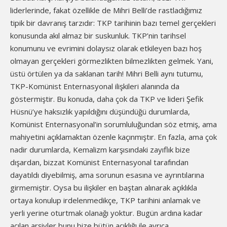
liderlerinde, fakat özellikle de Mihri Belli’de rastladığımız
tipik bir davranış tarzıdır: TKP tarihinin bazı temel gerçekleri
konusunda akıl almaz bir suskunluk. TKP’nin tarihsel
konumunu ve evrimini dolaysız olarak etkileyen bazı hoş
olmayan gerçekleri görmezlikten bilmezlikten gelmek. Yani,
üstü örtülen ya da saklanan tarih! Mihri Belli aynı tutumu,
TKP-Komünist Enternasyonal ilişkileri alanında da
göstermiştir. Bu konuda, daha çok da TKP ve lideri Şefik
Hüsnü’ye haksızlık yapıldığını düşündüğü durumlarda,
Komünist Enternasyonal’in sorumluluğundan söz etmiş, ama
mahiyetini açıklamaktan özenle kaçınmıştır. En fazla, ama çok
nadir durumlarda, Kemalizm karşısındaki zayıflık bize
dışardan, bizzat Komünist Enternasyonal tarafından
dayatıldı diyebilmiş, ama sorunun esasına ve ayrıntılarına
girmemiştir. Oysa bu ilişkiler en baştan alınarak açıklıkla
ortaya konulup irdelenmedikçe, TKP tarihini anlamak ve
yerli yerine oturtmak olanağı yoktur. Bugün ardına kadar
açılan arşivler bunu bize bütün açıklığı ile ayrıca