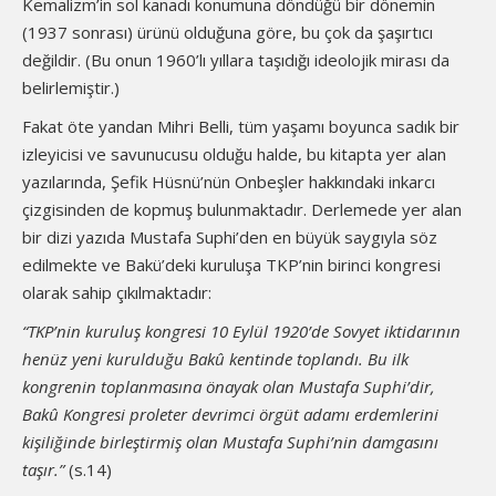
Kemalizm’in sol kanadı konumuna döndüğü bir dönemin
(1937 sonrası) ürünü olduğuna göre, bu çok da şaşırtıcı
değildir. (Bu onun 1960’lı yıllara taşıdığı ideolojik mirası da
belirlemiştir.)
Fakat öte yandan Mihri Belli, tüm yaşamı boyunca sadık bir
izleyicisi ve savunucusu olduğu halde, bu kitapta yer alan
yazılarında, Şefik Hüsnü’nün Onbeşler hakkındaki inkarcı
çizgisinden de kopmuş bulunmaktadır. Derlemede yer alan
bir dizi yazıda Mustafa Suphi’den en büyük saygıyla söz
edilmekte ve Bakü’deki kuruluşa TKP’nin birinci kongresi
olarak sahip çıkılmaktadır:
“TKP’nin kuruluş kongresi 10 Eylül 1920’de Sovyet iktidarının
henüz yeni kurulduğu Bakû kentinde toplan­dı. Bu ilk
kongrenin toplanmasına önayak olan Musta­fa Suphi’dir,
Bakû Kongresi proleter devrimci örgüt adamı erdemlerini
kişiliğinde birleştirmiş olan Musta­fa Suphi’nin damgasını
taşır.”
(s.14)