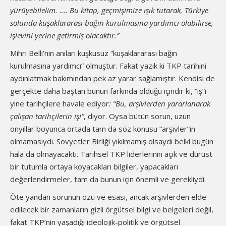
yürüyebilelim. .... Bu kitap, geçmişimize ışık tutarak, Türkiye
solunda kuşaklararası bağın kurulmasına yardımcı olabilirse,
işlevini yerine getirmiş olacaktır.”
Mihri Belli’nin anıları kuşkusuz “kuşaklararası bağın
kurulmasına yardımcı” olmuştur. Fakat yazık ki TKP tarihini
aydınlatmak bakımından pek az yarar sağlamıştır. Kendisi de
gerçekte daha baştan bunun farkında olduğu içindir ki, “iş”i
yine tarihçilere havale ediyor
: “Bu, arşivlerden yararlanarak
çalışan tarihçilerin işi”
, diyor. Oysa bütün sorun, uzun
onyıllar boyunca ortada tam da söz konusu “arşivler”in
olmamasıydı. Sovyetler Birliği yıkılmamış olsaydı belki bugün
hala da olmayacaktı. Tarihsel TKP liderlerinin açık ve dürüst
bir tutumla ortaya koyacakları bilgiler, yapacakları
değerlendirmeler, tam da bunun için önemli ve gerekliydi.
Öte yandan sorunun özü ve esası, ancak arşivlerden elde
edilecek bir zamanların gizli örgütsel bilgi ve belgeleri değil,
fakat TKP’nin yaşadığı ideolojik-politik ve örgütsel