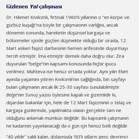
Gizlenen
Yol
çalışması
Dr. Hikmet Kıvılcımlı, fırtınalı 1960’lı yıllarının o “en körpe ve
gürbüz kuşağı”na böyle bir çalışmasının varlığını, ancak
dönemin sonunda, hareketin düşünsel kargaşa ve
bölünmeler içinde güçten düşmekte olduğu bir sırada, 12
Mart askeri faşist darbesinin hemen arifesinde duyurmayı
tercih etmiştir. İma etmiştir demek daha doğru olur. Zira
duyurulan “belge”nin kapsamı konusunda hiçbir ipucu
verilmez. Muhteva ise henüz ortada yoktur. Aynı yılın Ekim
ayında yaşamını yitiren Kıvılcımlı’nın sağlığında, bin sayfayı
bulan çalışmanın ancak ilk 25-30 sayfası sunulabilmiştir.
Belge
’nin
Sunuş
yazısı öylesine kapalı ve gizemlidir ki,
dışardan bakanlar için, hele de 12 Mart faşizminin o telaş ve
kargaşa günlerinde, yapılmakta olanın gerçekte tam ne
olduğunu anlamak mümkün değildir. Bu kapsamlı çalışmanın
ne kadarının yayınlanacağı da o gün için henüz belli değildir.
“40 yıldır” saklı kalan, dolayısıyla ‘60’lı yılların genç devrimci