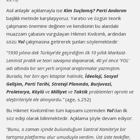
Asıl anlaşılır açıklamayla ise
Kim Suçlamış? Parti Anılarım
başlıklı metinde karşılaşıyoruz. Yaratıcı ve özgün teorik
çalışmanın önemine değinen ve kendisinin bu alandaki
muazzam çabasını vurgulayan Hikmet Kıvılcımlı, ardından
sözü
Yol
çalışmasına getirerek şunları söylemektedir:
“1930 yılına dek Türkiye’de geçirdiğim ilk 10 yıllık Marksist-
Leninist pratik ve teori savaşına dayanarak, 40 yıl önce ‘YOL’
adı altında bir seri yerli orijinal araştırmalar yazmıştım.
Burada, her biri ayrı kitaplar halinde,
İdeoloji, Sosyal
Gelişim, Parti Tarihi, Strateji Planında, Burjuvazi,
Proletarya, Köylü
ve
Milliyet
ve
Taktik
problemleri ayrıntı ve
eleştirileriyle ele alınıyordu.”
(age, s.252)
Bu Hikmet Kıvılcımlı’nın tüm kapsamı üzerinden
Yol
’dan ilk
söz edişi olarak bilinmektedir. Açıklama şöyle devam ediyor:
“Bunu, o zaman içinde bulunduğum Santral Komite’ye bir
tartışma platformu olur umuduyla verdim. Üst üste tevkifler,