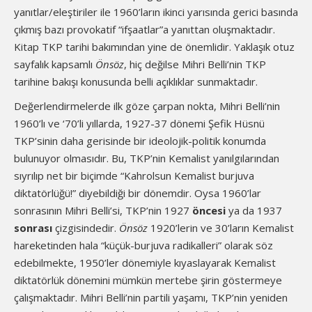
yanıtlar/eleştiriler ile 1960’ların ikinci yarısında gerici basında
çıkmış bazı provokatif “ifşaatlar”a yanıttan oluşmaktadır.
Kitap TKP tarihi bakımından yine de önemlidir. Yaklaşık otuz
sayfalık kapsamlı
Önsöz
, hiç değilse Mihri Belli’nin TKP
tarihine bakışı konusunda belli açıklıklar sunmaktadır.
Değerlendirmelerde ilk göze çarpan nokta, Mihri Belli’nin
1960’lı ve ‘70’li yıllarda, 1927-37 dönemi Şefik Hüsnü
TKP’sinin daha gerisinde bir ideolojik-politik konumda
bulunuyor olmasıdır. Bu, TKP’nin Kemalist yanılgılarından
sıyrılıp net bir biçimde “Kahrolsun Kemalist burjuva
diktatörlüğü!” diyebildiği bir dönemdir. Oysa 1960’lar
sonrasının Mihri Belli’si, TKP’nin 1927
öncesi
ya da 1937
sonrası
çizgisindedir.
Önsöz
1920’lerin ve 30’ların Kemalist
hareketinden hala “küçük-burjuva radikalleri” olarak söz
edebilmekte, 1950’ler dönemiyle kıyaslayarak Kemalist
diktatörlük dönemini mümkün mertebe şirin göstermeye
çalışmaktadır. Mihri Belli’nin partili yaşamı, TKP’nin yeniden