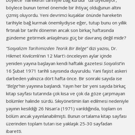
böylece “hareketin tarihiyle bağ kurulur” da diyebiliyor,
böylece bunun temel önemde bir ihtiyaç olduğunun altını
çizmiş oluyordu. Yeni devrimci kuşaklar önünde hareketin
tarihiyle bağ kurmak önemliydiyse eğer, tutup bunu on yıllık
fırtınalı bir tarihi dönemin ancak son birkaç haftasında
gündeme getirmek anlaşılması güç bir davranış değil midir?
“Sosyalizm Tarihimizden Teorik Bir Belge”
dizi yazısı, Dr.
Hikmet Kıvılcımlı’nın 12 Mart’ı önceleyen aylar içinde
yeniden yayına başlayan kendi haftalık gazetesi
Sosyalist
’in
16 Şubat 1971 tarihli sayısında duyuruldu. Yani faşist askeri
darbeden yalnızca dört hafta önce. Bir sonraki sayıda ise
“Belge”
nin yayınına başlandı. Yayın her bir yeni sayıda birkaç
kitap sayfası tutarında çok kısa ve çok da göze çarpmayan
bölümler halinde sürdü. Sıkıyönetimin ilan edilmesi nedeniyle
yayının kesildiği 26 Nisan’a (1971) varıldığında, toplam on
bölüm ancak yayınlanabilmişti. Bunun ortalama kitap sayfası
üzerinden toplam tutarı ise yaklaşık 25-30 sayfadan
ibaretti.