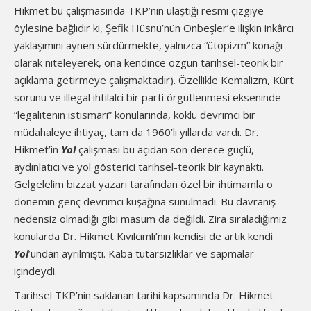
Hikmet bu çalışmasında TKP’nin ulaştığı resmi çizgiye
öylesine bağlıdır ki, Şefik Hüsnü’nün Onbeşler’e ilişkin inkârcı
yaklaşımını aynen sürdürmekte, yalnızca “ütopizm” konağı
olarak niteleyerek, ona kendince özgün tarihsel-teorik bir
açıklama getirmeye çalışmaktadır). Özellikle Kemalizm, Kürt
sorunu ve illegal ihtilalci bir parti örgütlenmesi ekseninde
“legalitenin istismarı” konularında, köklü devrimci bir
müdahaleye ihtiyaç, tam da 1960’lı yıllarda vardı. Dr.
Hikmet’in
Yol
çalışması bu açıdan son derece güçlü,
aydınlatıcı ve yol gösterici tarihsel-teorik bir kaynaktı.
Gelgelelim bizzat yazarı tarafından özel bir ihtimamla o
dönemin genç devrimci kuşağına sunulmadı. Bu davranış
nedensiz olmadığı gibi masum da değildi. Zira sıraladığımız
konularda Dr. Hikmet Kıvılcımlı’nın kendisi de artık kendi
Yol
’undan ayrılmıştı. Kaba tutarsızlıklar ve sapmalar
içindeydi.
Tarihsel TKP’nin saklanan tarihi kapsamında Dr. Hikmet