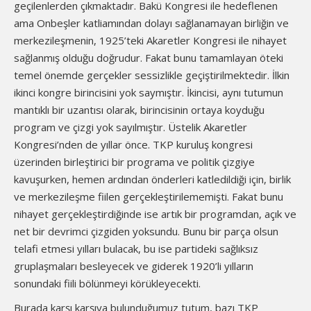
geçilenlerden çıkmaktadır. Bakü Kongresi ile hedeflenen
ama Onbeşler katliamından dolayı sağlanamayan birliğin ve
merkezileşmenin, 1925’teki Akaretler Kongresi ile nihayet
sağlanmış olduğu doğrudur. Fakat bunu tamamlayan öteki
temel önemde gerçekler sessizlikle geçiştirilmektedir. İlkin
ikinci kongre birincisini yok saymıştır. İkincisi, aynı tutumun
mantıklı bir uzantısı olarak, birincisinin ortaya koyduğu
program ve çizgi yok sayılmıştır. Üstelik Akaretler
Kongresi’nden de yıllar önce. TKP kuruluş kongresi
üzerinden birleştirici bir programa ve politik çizgiye
kavuşurken, hemen ardından önderleri katledildiği için, birlik
ve merkezileşme fiilen gerçekleştirilememişti. Fakat bunu
nihayet gerçekleştirdiğinde ise artık bir programdan, açık ve
net bir devrimci çizgiden yoksundu. Bunu bir parça olsun
telafi etmesi yılları bulacak, bu ise partideki sağlıksız
gruplaşmaları besleyecek ve giderek 1920’li yılların
sonundaki fiili bölünmeyi körükleyecekti.
Burada karşı karşıya bulunduğumuz tutum, bazı TKP