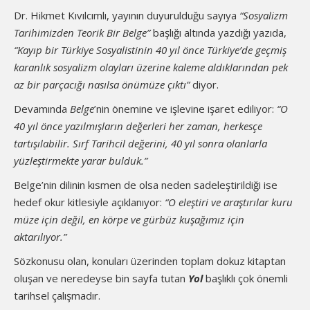
Dr. Hikmet Kıvılcımlı, yayının duyurulduğu sayıya
“Sosyalizm
Tarihimizden Teorik Bir Belge”
başlığı altında yazdığı yazıda,
“Kayıp bir Türkiye Sosyalistinin 40 yıl önce Türkiye’de geçmiş
karanlık sosyalizm olayları üzerine kaleme aldıklarından pek
az bir parçacığı nasılsa önümüze çıktı”
diyor.
Devamında
Belge
’nin önemine ve işlevine işaret ediliyor:
“O
40 yıl önce yazılmışların değerleri her zaman, herkesçe
tartışılabilir. Sırf Tarihcil değerini, 40 yıl sonra olanlarla
yüzleştirmekte yarar bulduk.”
Belge’nin dilinin kısmen de olsa neden sadeleştirildiği ise
hedef okur kitlesiyle açıklanıyor:
“O eleştiri ve araştırılar kuru
müze için değil, en körpe ve gürbüz kuşağımız için
aktarılıyor.”
Sözkonusu olan, konuları üzerinden toplam dokuz kitaptan
oluşan ve neredeyse bin sayfa tutan
Yol
başlıklı çok önemli
tarihsel çalışmadır.