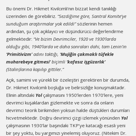
Bu önemi Dr. Hikmet Kıvılcımlı’nın bizzat kendi tanıklığı
üzerinden de görebiliriz.
“Sezdiğime göre, Santral Komite’ye
sunduğum araştırmalar yok edildi”
sözlerinin hemen
ardından, şu çok açıklayıcı ve düşündürücü değerlendirme
gelmektedir:
“Ve bizim Devrimciler, 1920 ve 1930’larda
olduğu gibi, 1940’larda ve daha sonraları dahi, tam Lenin’in
‘Primitivizm’
adını taktığı,
‘Mujiğin çakmaklı tüfekle
muharebeye gitmesi’
biçimli
‘kafasız işgüzarlık’
(Stalin)larına kapılıp gittiler.”
Açık, samimi ve yürekli bir özeleştiri gerektiren bir durumda,
Dr. Hikmet Kıvılcımlı boşluğa ve belirsizliğe konuşmaktadır.
Elinin altındaki
Yol
çalışmasını 1950’lerden 1970’lere, yeni
devrimci kuşaklardan gizlemekte ve sonra da onların
devrimci teorik birikimden yoksun halde düştükleri durumları
hicvetmektedir. Doğru devrimci çizgi izlemek yönünden
Yol
çalışmasının 1930’lar başındaki TKP’ye katacağı esaslı yeni
bir şey yoktu, bu yargımızı yinelemiş oluyoruz. (Nitekim Dr.