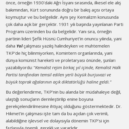
önce, örneğin 1930’daki Ağrı İsyanı sırasında, ilkesel ele alış
bakımından, Kürt sorununda doğru bir bakış açısı ortaya
koymuştur ve bu belgelidir. Aynı şey Kemalizm konusunda
çok daha açık bir gerçektir. 1931 yılı başında yayınlanan Parti
Programı üzerinden bu da belgelidir. Yanı sıra, örneğin
partinin lideri Şefik Hüsnü Cumhuriyet’in onuncu yılında, yani
daha
Yol
çalışması yazılış halindeyken ve muhtemelen
TKP’de hiç bilinmiyorken, Komintern organlarında, yani
dünya komünist hareketi ve proletaryası önünde, şunları
yazabiliyordu: “
Kemalist rejim birkaç yıl içinde, Kemalist Halk
Partisi tarafından temsil edilen yerli büyük burjuvazi ve
büyük toprak ağalarının açık diktatörlüğü haline geldi.”
Bu değerlendirme, TKP’nin bu alanda bir müdahaleye değil,
ulaştığı sonuçların derinleştirilip enine boyuna
gerekçelendirilmesine ihtiyaç olduğunu göstermektedir. Dr.
Hikmet’in çalışması işte tam da bu açıdan çok verimli,
alabildiğine işlevsel ve dolayısıyla dönemin TKP’si için
fazlasıyla önemli, gerekli ve yararlıdır.