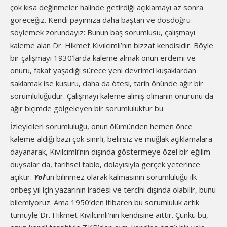
çok kısa değinmeler halinde getirdiği açıklamayı az sonra
göreceğiz. Kendi payımıza daha baştan ve dosdoğru
söylemek zorundayız: Bunun baş sorumlusu, çalışmayı
kaleme alan Dr. Hikmet Kıvılcımlı’nın bizzat kendisidir. Böyle
bir çalışmayı 1930’larda kaleme almak onun erdemi ve
onuru, fakat yaşadığı sürece yeni devrimci kuşaklardan
saklamak ise kusuru, daha da ötesi, tarih önünde ağır bir
sorumluluğudur. Çalışmayı kaleme almış olmanın onurunu da
ağır biçimde gölgeleyen bir sorumluluktur bu.
İzleyicileri sorumluluğu, onun ölümünden hemen önce
kaleme aldığı bazı çok sınırlı, belirsiz ve muğlak açıklamalara
dayanarak, Kıvılcımlı’nın dışında göstermeye özel bir eğilim
duysalar da, tarihsel tablo, dolayısıyla gerçek yeterince
açıktır.
Yol
’un bilinmez olarak kalmasının sorumluluğu ilk
onbeş yıl için yazarının iradesi ve tercihi dışında olabilir, bunu
bilemiyoruz. Ama 1950’den itibaren bu sorumluluk artık
tümüyle Dr. Hikmet Kıvılcımlı’nın kendisine aittir. Çünkü bu,