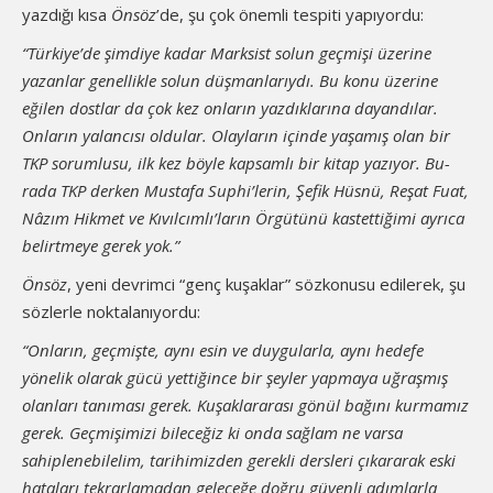
yazdığı kısa
Önsöz
’de, şu çok önemli tespiti yapıyordu:
“Türkiye’de şimdiye kadar Marksist solun geçmişi üzerine
yazanlar genellikle solun düşmanlarıydı. Bu konu üzerine
eğilen dostlar da çok kez onların yazdıklarına dayandılar.
Onların yalancısı oldular. Olayların içinde yaşamış olan bir
TKP sorumlusu, ilk kez böyle kapsamlı bir kitap yazıyor. Bu­
rada TKP derken Mustafa Suphi’lerin, Şefik Hüsnü, Reşat Fuat,
Nâzım Hikmet ve Kıvılcımlı’ların Örgütünü kastettiğimi ayrıca
belirtmeye gerek yok.”
Önsöz
, yeni devrimci “genç kuşaklar” sözkonusu edilerek, şu
sözlerle noktalanıyordu:
“Onların, geçmişte, aynı esin ve duygularla, aynı hedefe
yönelik olarak gücü yettiğince bir şeyler yapmaya uğraşmış
olanları tanıması gerek. Kuşaklararası gönül bağını kurmamız
gerek. Geçmişimizi bileceğiz ki onda sağlam ne varsa
sahiplenebilelim, tarihimizden ge­rekli dersleri çıkararak eski
hataları tekrarlamadan geleceğe doğru güvenli adımlarla