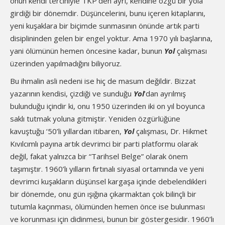
onun kendi tercihiyle TKP’den ayrı, kendine özgü bir yola
girdiği bir dönemdir. Düşüncelerini, bunu içeren kitaplarını,
yeni kuşaklara bir biçimde sunmasının önünde artık parti
disiplininden gelen bir engel yoktur. Ama 1970 yılı başlarına,
yani ölümünün hemen öncesine kadar, bunun
Yol
çalışması
üzerinden yapılmadığını biliyoruz.
Bu ihmalin asli nedeni ise hiç de masum değildir. Bizzat
yazarının kendisi, çizdiği ve sunduğu
Yol
’dan ayrılmış
bulunduğu içindir ki, onu 1950 üzerinden iki on yıl boyunca
saklı tutmak yoluna gitmiştir. Yeniden özgürlüğüne
kavuştuğu ‘50’li yıllardan itibaren,
Yol
çalışması, Dr. Hikmet
Kıvılcımlı payına artık devrimci bir parti platformu olarak
değil, fakat yalnızca bir “Tarihsel Belge” olarak önem
taşımıştır. 1960’lı yılların fırtınalı siyasal ortamında ve yeni
devrimci kuşakların düşünsel kargaşa içinde debelendikleri
bir dönemde, onu gün ışığına çıkarmaktan çok bilinçli bir
tutumla kaçınması, ölümünden hemen önce ise bulunması
ve korunması için didinmesi, bunun bir göstergesidir. 1960’lı