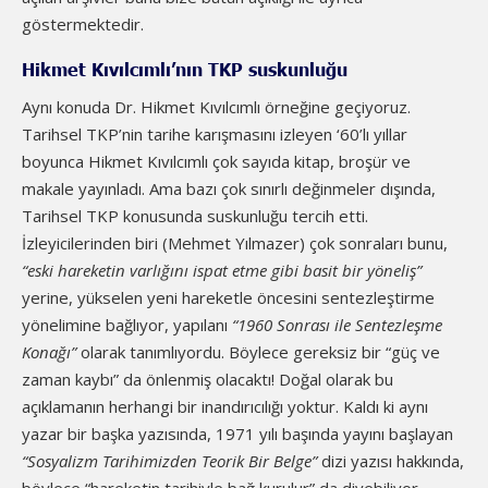
göstermektedir.
Hikmet Kıvılcımlı’nın TKP suskunluğu
Aynı konuda Dr. Hikmet Kıvılcımlı örneğine geçiyoruz.
Tarihsel TKP’nin tarihe karışmasını izleyen ‘60’lı yıllar
boyunca Hikmet Kıvılcımlı çok sayıda kitap, broşür ve
makale yayınladı. Ama bazı çok sınırlı değinmeler dışında,
Tarihsel TKP konusunda suskunluğu tercih etti.
İzleyicilerinden biri (Mehmet Yılmazer) çok sonraları bunu,
“eski hareketin varlığını ispat etme gibi basit bir yöneliş”
yerine, yükselen yeni hareketle öncesini sentezleştirme
yönelimine bağlıyor, yapılanı
“1960 Sonrası ile Sentezleşme
Konağı”
olarak tanımlıyordu. Böylece gereksiz bir “güç ve
zaman kaybı” da önlenmiş olacaktı! Doğal olarak bu
açıklamanın herhangi bir inandırıcılığı yoktur. Kaldı ki aynı
yazar bir başka yazısında, 1971 yılı başında yayını başlayan
“Sosyalizm Tarihimizden Teorik Bir Belge”
dizi yazısı hakkında,