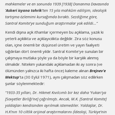
mahkemeler ve en sonunda 1939 [1938] Donanma Davasında
‘Askeri isyana tahrik
’ten 15 yıla mahkûm edilişim, ideolojik
tartışma özlemimi kursağımda bıraktı. Sezdiğime göre,
Santral Komite’ye sunduğum araştırmalar yok edildi...”
Kendi dışına açık ithamlar içermeyen bu açıklama, yazık ki
yeterli açıklıkta ve açıklayıcılıkta değildir. Zira söz konusu
olan, içine önemli bir düşünsel üretim ve yayın faaliyeti
sığdırılan dört önemli yıldır. Santral Komite’ye sunulan bir
çalışmaya mutlaka şöyle ya da böyle bir karşılık alınmış
olmalıdır. Nitekim yukarıdaki açıklamadan iki ay sonra (ve
ölümünden yalnızca iki hafta önce) kaleme alınan
Brejnev’e
Mektup
’ta (30 Eylül 1971), aynı çalışmadan söz edilirken
şunlar söylenmektedir:
“1933-35 yılları, Dr. Hikmet Kıvılcımlı bir kez daha ‘Yukarı’ya
[Sovyetler Birliği’ne] çağrılmıştı. Ancak, M.K. [Santral Komite]
yoldaşları kendisinden ayrılmak istemediler. Yoldaşlar, Dr.
H.K’nın 10 ciltlik orijinal araştırmalarını (İdeoloji, Türkiye’nin