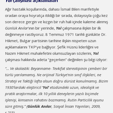
Yol
çalışması açıklamaları
Ağır hastalık koşullarında, dahası İsmail Bilen marifetiyle
oradan oraya hoyratça itildiği bir sırada, dolayısıyla çoğu kez
son derece gergin ve kızgın bir ruh hali içinde kaleme alınmış
Günlük Anılar
’ının bir yerinde,
Yol
çalışmasına ilişkin bir ilk
değinmeye rastlıyoruz. 8 Temmuz 1971 tarihli günlükte Dr.
Hikmet, Bulgar partisinin tarihine ilişkin nispeten uzun
açıklamalarını TKP’ye bağlıyor. Şefik Hüsnü liderliğini ve
Nazım Hikmet muhalefetini olumsuzlayan sözlerini,
Yol
çalışması hakkında adeta “geçerken” değinilen şu bilgi izliyor:
“… Ve skolastik: Beyanname- Tevkifat stereotipinin çemberi bir
türlü yarılamamış. Ne orijinal Türkiye’nin sınıf ilişkileri, ne
Strateji ve Taktiği lafta olsun doğru dürüst konulmamış. Bizim
1930’lardaki eleştiricil
‘Yol’
etüdündeki uzun, ideolojik ve
pratik araştırmalar, ilk 10 yıllık deneylerin yazılı biçimde
işlenişi, kimsenin rahatını bozmamış. Rutin Particilik oyunu
süre gitmiş.” (
Günlük
Anılar
, Sosyal İnsan Yayınları, 2009,
s.215)