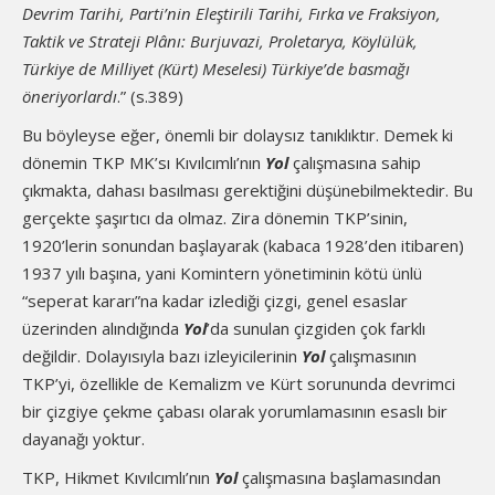
Devrim Tarihi, Parti’nin Eleştirili Tarihi, Fırka ve Fraksiyon,
Taktik ve Strateji Plânı: Burjuvazi, Proletarya, Köylülük,
Türkiye de Milliyet (Kürt) Meselesi) Türkiye’de basmağı
öneriyorlardı
.” (s.389)
Bu böyleyse eğer, önemli bir dolaysız tanıklıktır. Demek ki
dönemin TKP MK’sı Kıvılcımlı’nın
Yol
çalışmasına sahip
çıkmakta, dahası basılması gerektiğini düşünebilmektedir. Bu
gerçekte şaşırtıcı da olmaz. Zira dönemin TKP’sinin,
1920’lerin sonundan başlayarak (kabaca 1928’den itibaren)
1937 yılı başına, yani Komintern yönetiminin kötü ünlü
“seperat kararı”na kadar izlediği çizgi, genel esaslar
üzerinden alındığında
Yol
’da sunulan çizgiden çok farklı
değildir. Dolayısıyla bazı izleyicilerinin
Yol
çalışmasının
TKP’yi, özellikle de Kemalizm ve Kürt sorununda devrimci
bir çizgiye çekme çabası olarak yorumlamasının esaslı bir
dayanağı yoktur.
TKP, Hikmet Kıvılcımlı’nın
Yol
çalışmasına başlamasından