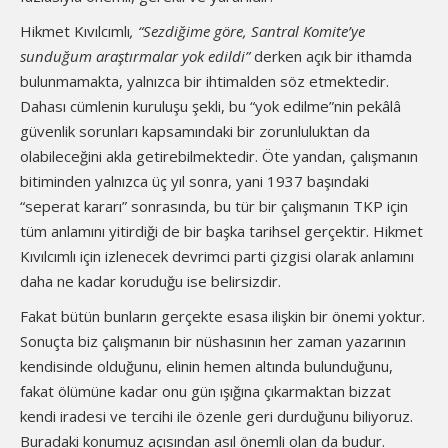
Hikmet Kıvılcımlı
, “Sezdiğime göre, Santral Komite’ye
sunduğum araştırmalar yok edildi”
derken açık bir ithamda
bulunmamakta, yalnızca bir ihtimalden söz etmektedir.
Dahası cümlenin kuruluşu şekli, bu “yok edilme”nin pekâlâ
güvenlik sorunları kapsamındaki bir zorunluluktan da
olabileceğini akla getirebilmektedir. Öte yandan, çalışmanın
bitiminden yalnızca üç yıl sonra, yani 1937 başındaki
“seperat kararı” sonrasında, bu tür bir çalışmanın TKP için
tüm anlamını yitirdiği de bir başka tarihsel gerçektir. Hikmet
Kıvılcımlı için izlenecek devrimci parti çizgisi olarak anlamını
daha ne kadar koruduğu ise belirsizdir.
Fakat bütün bunların gerçekte esasa ilişkin bir önemi yoktur.
Sonuçta biz çalışmanın bir nüshasının her zaman yazarının
kendisinde olduğunu, elinin hemen altında bulunduğunu,
fakat ölümüne kadar onu gün ışığına çıkarmaktan bizzat
kendi iradesi ve tercihi ile özenle geri durduğunu biliyoruz.
Buradaki konumuz açısından asıl önemli olan da budur.