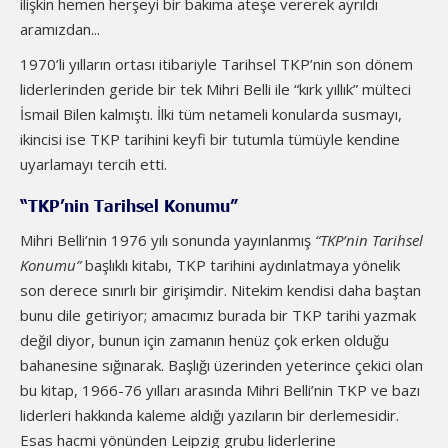
ilişkin hemen herşeyi bir bakıma ateşe vererek ayrıldı
aramızdan...
1970’li yılların ortası itibariyle Tarihsel TKP’nin son dönem
liderlerinden geride bir tek Mihri Belli ile “kırk yıllık” mülteci
İsmail Bilen kalmıştı. İlki tüm netameli konularda susmayı,
ikincisi ise TKP tarihini keyfi bir tutumla tümüyle kendine
uyarlamayı tercih etti.
“TKP’nin Tarihsel Konumu”
Mihri Belli’nin 1976 yılı sonunda yayınlanmış
“TKP’nin Tarihsel
Konumu”
başlıklı kitabı, TKP tarihini aydınlatmaya yönelik
son derece sınırlı bir girişimdir. Nitekim kendisi daha baştan
bunu dile getiriyor; amacımız burada bir TKP tarihi yazmak
değil diyor, bunun için zamanın henüz çok erken olduğu
bahanesine sığınarak. Başlığı üzerinden yeterince çekici olan
bu kitap, 1966-76 yılları arasında Mihri Belli’nin TKP ve bazı
liderleri hakkında kaleme aldığı yazıların bir derlemesidir.
Esas hacmi yönünden Leipzig grubu liderlerine