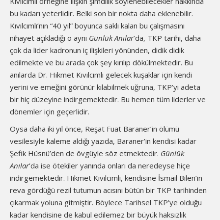
Kıvılcımlı örneğine ilişkin şimdilik söylenebilecekler hakkında
bu kadarı yeterlidir. Belki son bir nokta daha eklenebilir.
Kıvılcımlı’nın “40 yıl” boyunca saklı kalan bu çalışmasını
nihayet açıkladığı o aynı
Günlük Anılar
’da, TKP tarihi, daha
çok da lider kadronun iç ilişkileri yönünden, didik didik
edilmekte ve bu arada çok şey kırılıp dökülmektedir. Bu
anılarda Dr. Hikmet Kıvılcımlı gelecek kuşaklar için kendi
yerini ve emeğini görünür kılabilmek uğruna, TKP’yi adeta
bir hiç düzeyine indirgemektedir. Bu hemen tüm liderler ve
dönemler için geçerlidir.
Oysa daha iki yıl önce, Reşat Fuat Baraner’in ölümü
vesilesiyle kaleme aldığı yazıda, Baraner’in kendisi kadar
Şefik Hüsnü’den de övgüyle söz etmektedir.
Günlük
Anılar
’da ise ötekiler yanında onları da neredeyse hiçe
indirgemektedir. Hikmet Kıvılcımlı, kendisine İsmail Bilen’in
reva gördüğü rezil tutumun acısını bütün bir TKP tarihinden
çıkarmak yoluna gitmiştir. Böylece Tarihsel TKP’ye olduğu
kadar kendisine de kabul edilemez bir büyük haksızlık