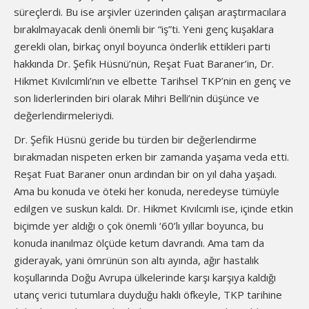
süreçlerdi. Bu ise arşivler üzerinden çalışan araştırmacılara
bırakılmayacak denli önemli bir “iş”ti. Yeni genç kuşaklara
gerekli olan, birkaç onyıl boyunca önderlik ettikleri parti
hakkında Dr. Şefik Hüsnü’nün, Reşat Fuat Baraner’in, Dr.
Hikmet Kıvılcımlı’nın ve elbette Tarihsel TKP’nin en genç ve
son liderlerinden biri olarak Mihri Belli’nin düşünce ve
değerlendirmeleriydi.
Dr. Şefik Hüsnü geride bu türden bir değerlendirme
bırakmadan nispeten erken bir zamanda yaşama veda etti.
Reşat Fuat Baraner onun ardından bir on yıl daha yaşadı.
Ama bu konuda ve öteki her konuda, neredeyse tümüyle
edilgen ve suskun kaldı. Dr. Hikmet Kıvılcımlı ise, içinde etkin
biçimde yer aldığı o çok önemli ‘60’lı yıllar boyunca, bu
konuda inanılmaz ölçüde ketum davrandı. Ama tam da
giderayak, yani ömrünün son altı ayında, ağır hastalık
koşullarında Doğu Avrupa ülkelerinde karşı karşıya kaldığı
utanç verici tutumlara duyduğu haklı öfkeyle, TKP tarihine