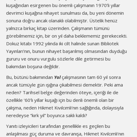
kuşağından esirgenen bu önemli çalışmanın 1970’li yıllar
devrimci kuşağına nihayet sunulması da, bu yeni dönemin
sonuna doğru ancak olanaklı olabilmiştir. Üstelik henüz
yalnızca birkaç kitap üzerinden. Çalışmanın tümünü
görebilmemiz için, bir on yıl daha beklememiz gerekecekti.
Dokuz kitabı 1992 yılında iki cilt halinde sunan Bibliotek
Yayınları’nın, bunun nihayet başarılmış olmasından duyduğu
gururu ve onuru vurgulu sözlerle dile getirmesi bu
bakımdan boşuna değildir.
Bu, bütünü bakımından
Yol
çalışmasının tam 60 yıl sonra
ancak tümüyle gün ışığına çıkabilmesi demektir. Peki ama
neden? Tarihsel belge değerinden öteye, içeriği ile de
özellikle ‘60’lı yıllar kuşağı için bu denli önemli olan bir
çalışma, neden Hikmet Kıvılcımlı’nın sağlığında, dolayısıyla
neredeyse “kırk yıl” boyunca saklı kaldı?
Yanıtı izleyicileri tarafından genellikle es geçilen bu
anlaşılması güç duruma ve davranışa, Hikmet Kıvılcımlı’nın