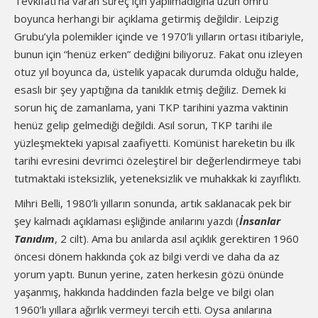
Tevkifatı’na varan süreç için yapılmadığına uzun ömrü
boyunca herhangi bir açıklama getirmiş değildir. Leipzig
Grubu’yla polemikler içinde ve 1970’li yılların ortası itibariyle,
bunun için “henüz erken” dediğini biliyoruz. Fakat onu izleyen
otuz yıl boyunca da, üstelik yapacak durumda olduğu halde,
esaslı bir şey yaptığına da tanıklık etmiş değiliz. Demek ki
sorun hiç de zamanlama, yani TKP tarihini yazma vaktinin
henüz gelip gelmediği değildi. Asıl sorun, TKP tarihi ile
yüzleşmekteki yapısal zaafiyetti. Komünist hareketin bu ilk
tarihi evresini devrimci özeleştirel bir değerlendirmeye tabi
tutmaktaki isteksizlik, yeteneksizlik ve muhakkak ki zayıflıktı.
Mihri Belli, 1980’li yılların sonunda, artık saklanacak pek bir
şey kalmadı açıklaması eşliğinde anılarını yazdı (
İnsanlar
Tanıdım
, 2 cilt). Ama bu anılarda asıl açıklık gerektiren 1960
öncesi dönem hakkında çok az bilgi verdi ve daha da az
yorum yaptı. Bunun yerine, zaten herkesin gözü önünde
yaşanmış, hakkında haddinden fazla belge ve bilgi olan
1960’lı yıllara ağırlık vermeyi tercih etti. Oysa anılarına