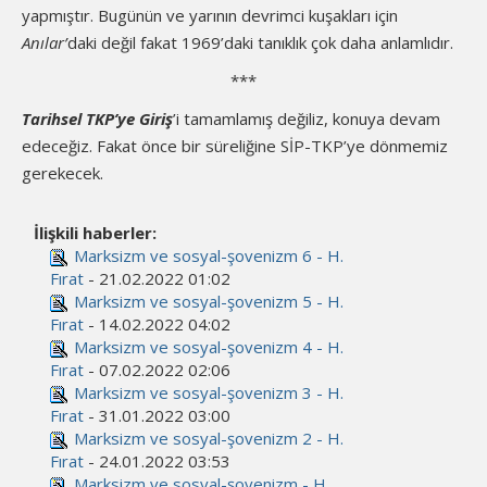
yapmıştır. Bugünün ve yarının devrimci kuşakları için
Anılar’
daki değil fakat 1969’daki tanıklık çok daha anlamlıdır.
***
Tarihsel TKP’ye Giriş
’i tamamlamış değiliz, konuya devam
edeceğiz. Fakat önce bir süreliğine SİP-TKP’ye dönmemiz
gerekecek.
İlişkili haberler:
Marksizm ve sosyal-şovenizm 6 - H.
Fırat
- 21.02.2022 01:02
Marksizm ve sosyal-şovenizm 5 - H.
Fırat
- 14.02.2022 04:02
Marksizm ve sosyal-şovenizm 4 - H.
Fırat
- 07.02.2022 02:06
Marksizm ve sosyal-şovenizm 3 - H.
Fırat
- 31.01.2022 03:00
Marksizm ve sosyal-şovenizm 2 - H.
Fırat
- 24.01.2022 03:53
Marksizm ve sosyal-şovenizm - H.