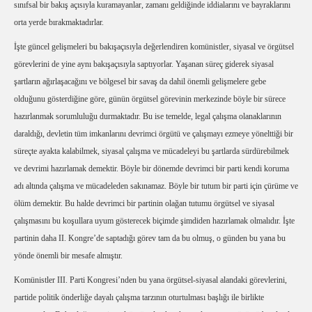
sınıfsal bir bakış açısıyla kuramayanlar, zamanı geldiğinde iddialarını ve bayraklarını
orta yerde bırakmaktadırlar.
İşte güncel gelişmeleri bu bakışaçısıyla değerlendiren komünistler, siyasal ve örgütsel
görevlerini de yine aynı bakışaçısıyla saptıyorlar. Yaşanan süreç giderek siyasal
şartların ağırlaşacağını ve bölgesel bir savaş da dahil önemli gelişmelere gebe
olduğunu gösterdiğine göre, günün örgütsel görevinin merkezinde böyle bir sürece
hazırlanmak sorumluluğu durmaktadır. Bu ise temelde, legal çalışma olanaklarının
daraldığı, devletin tüm imkanlarını devrimci örgütü ve çalışmayı ezmeye yönelttiği bir
süreçte ayakta kalabilmek, siyasal çalışma ve mücadeleyi bu şartlarda sürdürebilmek
ve devrimi hazırlamak demektir. Böyle bir dönemde devrimci bir parti kendi koruma
adı altında çalışma ve mücadeleden sakınamaz. Böyle bir tutum bir parti için çürüme ve
ölüm demektir. Bu halde devrimci bir partinin olağan tutumu örgütsel ve siyasal
çalışmasını bu koşullara uyum gösterecek biçimde şimdiden hazırlamak olmalıdır. İşte
partinin daha II. Kongre’de saptadığı görev tam da bu olmuş, o günden bu yana bu
yönde önemli bir mesafe almıştır.
Komünistler III. Parti Kongresi’nden bu yana örgütsel-siyasal alandaki görevlerini,
partide politik önderliğe dayalı çalışma tarzının oturtulması başlığı ile birlikte