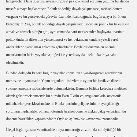
tartışıyorlar. Daha doğrusu siyasal-örgütsel pek çok temel sorunun çözümü bu alanda
mesafe almaya bağlanmıştır. Politik önderliğe dayalı çalışma tarzı, tarihsel dönem
vurgusu ve bu çerçevedeki görevler üzerinden bakıldığında, bugün apayrı bir önem
kazanmıştır. Zira, politik önderliğe dayalı çalışma tarzı, sorunları politik bir bakışla ele
almak ve çözmek olduğu gibi, aynı zamanda parti merkezinden başlayarak partinin
politik önderlik düzeyinin yükseltilmesi ve her bakımdan kendine yeterli yerel
önderliklerin yaratılması anlamına gelmektedir. Böyle bir düzeyin en önemli
unsurlarından birisi yayınlarsa, diğeri ise yeterli sayıda nitelikli kadroya sahip
olabilmektir.
Bundan dolayıdır ki parti bugün yayınlar konusunu siyasal-örgütsel görevlerinin
merkezine koymaktadır. Yayın organlarını işlevlerine uygun bir içerik ve düzene
sokmak amacıyla müdahalelerde bulunmaktadır. Bununla birlikte kadroları niteliksel
olarak geliştirmek amacıyla bir süredir Parti Okulu vb. uygulamalarla sistematik
müdahaleler gerçekleştirmektedir. Bunlar partinin gelişmesinin ortaya çıkardığı
sorunlara müdahaleler olmanın ötesinde tarihsel döneme ilişkin bakış ve partinin bu
döneme hazırlıkları kapsamındadır. Öyle anlaşılmak ve kavranmak zorundadır.
İllegal örgüt, çalışma ve mücadele ihtiyacının arttığı ve zorlukların büyüdüğü bir