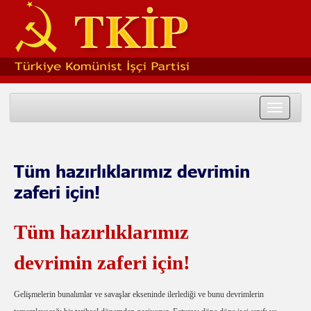
Toggle
navigat
Tüm hazırlıklarımız devrimin
zaferi için!
Tüm hazırlıklarımız
devrimin zaferi için!
Gelişmelerin bunalımlar ve savaşlar ekseninde ilerlediği ve bunu devrimlerin