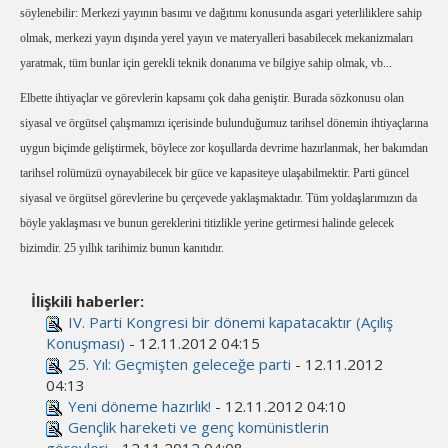
söylenebilir: Merkezi yayının basımı ve dağıtımı konusunda asgari yeterliliklere sahip
olmak, merkezi yayın dışında yerel yayın ve materyalleri basabilecek mekanizmaları
yaratmak, tüm bunlar için gerekli teknik donanıma ve bilgiye sahip olmak, vb...
Elbette ihtiyaçlar ve görevlerin kapsamı çok daha geniştir. Burada sözkonusu olan
siyasal ve örgütsel çalışmamızı içerisinde bulunduğumuz tarihsel dönemin ihtiyaçlarına
uygun biçimde geliştirmek, böylece zor koşullarda devrime hazırlanmak, her bakımdan
tarihsel rolümüzü oynayabilecek bir güce ve kapasiteye ulaşabilmektir. Parti güncel
siyasal ve örgütsel görevlerine bu çerçevede yaklaşmaktadır. Tüm yoldaşlarımızın da
böyle yaklaşması ve bunun gereklerini titizlikle yerine getirmesi halinde gelecek
bizimdir. 25 yıllık tarihimiz bunun kanıtıdır.
İlişkili haberler:
IV. Parti Kongresi bir dönemi kapatacaktır (Açılış
Konuşması)
- 12.11.2012 04:15
25. Yıl: Geçmişten geleceğe parti
- 12.11.2012
04:13
Yeni döneme hazırlık!
- 12.11.2012 04:10
Gençlik hareketi ve genç komünistlerin