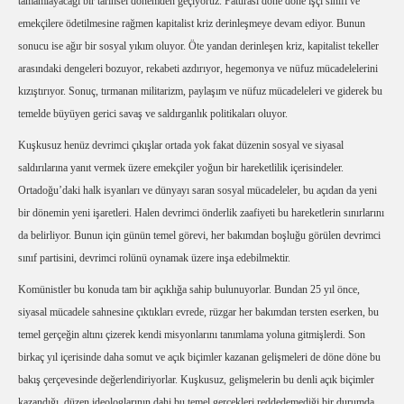
tamamlayacağı bir tarihsel dönemden geçiyoruz. Faturası döne döne işçi sınıfı ve
emekçilere ödetilmesine rağmen kapitalist kriz derinleşmeye devam ediyor. Bunun
sonucu ise ağır bir sosyal yıkım oluyor. Öte yandan derinleşen kriz, kapitalist tekeller
arasındaki dengeleri bozuyor, rekabeti azdırıyor, hegemonya ve nüfuz mücadelelerini
kızıştırıyor. Sonuç, tırmanan militarizm, paylaşım ve nüfuz mücadeleleri ve giderek bu
temelde büyüyen gerici savaş ve saldırganlık politikaları oluyor.
Kuşkusuz henüz devrimci çıkışlar ortada yok fakat düzenin sosyal ve siyasal
saldırılarına yanıt vermek üzere emekçiler yoğun bir hareketlilik içerisindeler.
Ortadoğu’daki halk isyanları ve dünyayı saran sosyal mücadeleler, bu açıdan da yeni
bir dönemin yeni işaretleri. Halen devrimci önderlik zaafiyeti bu hareketlerin sınırlarını
da belirliyor. Bunun için günün temel görevi, her bakımdan boşluğu görülen devrimci
sınıf partisini, devrimci rolünü oynamak üzere inşa edebilmektir.
Komünistler bu konuda tam bir açıklığa sahip bulunuyorlar. Bundan 25 yıl önce,
siyasal mücadele sahnesine çıktıkları evrede, rüzgar her bakımdan tersten eserken, bu
temel gerçeğin altını çizerek kendi misyonlarını tanımlama yoluna gitmişlerdi. Son
birkaç yıl içerisinde daha somut ve açık biçimler kazanan gelişmeleri de döne döne bu
bakış çerçevesinde değerlendiriyorlar. Kuşkusuz, gelişmelerin bu denli açık biçimler
kazandığı, düzen ideologlarının dahi bu temel gerçekleri reddedemediği bir durumda