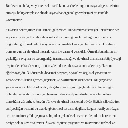
Bu devrimci bakış ve yöntemsel tutarlılıktan hareketle bugünün siyasal gelişmelerini
stratejik bakışaçısıyla ele almak, siyasal ve örgütsel görevlerimizi bu temelde
kavramaktır.
Yukarıda belirttiğimiz gibi, güncel gelişmeler “bunalımlar ve savaşlar” ekseninde bir
seyir izlemekte, adım adım devrimler döneminin gelmekte olduğunun işaretleri
bugünden görülmektedir. Gelişmeleri bu temelde kavrayan bir devrimcilik iddiası,
buna uygun bir devrimci hazırlık içerisine girmeyi gerektirir. Örneğin bunalımların,
gericiliği, savaşları ve saldırganlığı tırmandıracağı ve devrimci olanakların büyüyeceği
tespitinden çıkacak sonuç, önümüzdeki dönemde siyasal mücadele koşullarının
ağırlaşacağıdır. Bu durumda devrimci bir parti, siyasal ve örgütsel yaşamını bu
gerçeklerin ışığında gözden geçirmek ve hazırlanmak zorundadır. Bu çerçevede
yapılacak öncelikli işlerden ilki, illegal-ihtilalci örgütü güçlendirmek, buna uygun
önlemleri almaktır. Bunun yapılmaması, devrimciliğin lafızdan öteye bir anlamı
olmadığını gösterir, ki bugün Türkiye devrimci hareketini büyük ölçüde silip süpüren
tasfiyeciliğin kendini bu alanda göstermesi rastlantı değildir. Legalist tasfiyeci rüzgar
her biri onlarca yıllık geçmişe sahip olan geleneksel devrimci-demokrat hareketten
geriye pek az şey bırakmıştır. Siyasal-örgütsel yaşamını ve misyonunu tarihsel ve