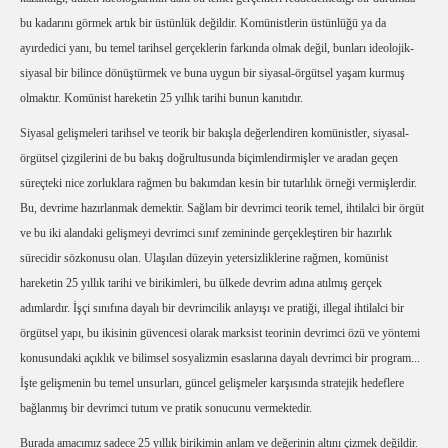
bu kadarını görmek artık bir üstünlük değildir. Komünistlerin üstünlüğü ya da
ayırdedici yanı, bu temel tarihsel gerçeklerin farkında olmak değil, bunları ideolojik-
siyasal bir bilince dönüştürmek ve buna uygun bir siyasal-örgütsel yaşam kurmuş
olmaktır. Komünist hareketin 25 yıllık tarihi bunun kanıtıdır.
Siyasal gelişmeleri tarihsel ve teorik bir bakışla değerlendiren komünistler, siyasal-
örgütsel çizgilerini de bu bakış doğrultusunda biçimlendirmişler ve aradan geçen
süreçteki nice zorluklara rağmen bu bakımdan kesin bir tutarlılık örneği vermişlerdir.
Bu, devrime hazırlanmak demektir. Sağlam bir devrimci teorik temel, ihtilalci bir örgüt
ve bu iki alandaki gelişmeyi devrimci sınıf zemininde gerçekleştiren bir hazırlık
sürecidir sözkonusu olan. Ulaşılan düzeyin yetersizliklerine rağmen, komünist
hareketin 25 yıllık tarihi ve birikimleri, bu ülkede devrim adına atılmış gerçek
adımlardır. İşçi sınıfına dayalı bir devrimcilik anlayışı ve pratiği, illegal ihtilalci bir
örgütsel yapı, bu ikisinin güvencesi olarak marksist teorinin devrimci özü ve yöntemi
konusundaki açıklık ve bilimsel sosyalizmin esaslarına dayalı devrimci bir program...
İşte gelişmenin bu temel unsurları, güncel gelişmeler karşısında stratejik hedeflere
bağlanmış bir devrimci tutum ve pratik sonucunu vermektedir.
Burada amacımız sadece 25 yıllık birikimin anlam ve değerinin altını çizmek değildir.