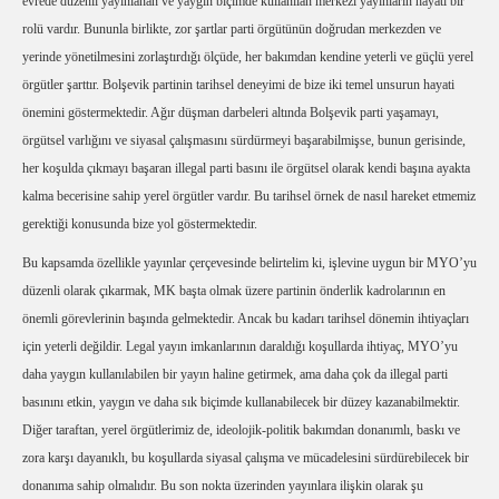
evrede düzenli yayınlanan ve yaygın biçimde kullanılan merkezi yayınların hayati bir
rolü vardır. Bununla birlikte, zor şartlar parti örgütünün doğrudan merkezden ve
yerinde yönetilmesini zorlaştırdığı ölçüde, her bakımdan kendine yeterli ve güçlü yerel
örgütler şarttır. Bolşevik partinin tarihsel deneyimi de bize iki temel unsurun hayati
önemini göstermektedir. Ağır düşman darbeleri altında Bolşevik parti yaşamayı,
örgütsel varlığını ve siyasal çalışmasını sürdürmeyi başarabilmişse, bunun gerisinde,
her koşulda çıkmayı başaran illegal parti basını ile örgütsel olarak kendi başına ayakta
kalma becerisine sahip yerel örgütler vardır. Bu tarihsel örnek de nasıl hareket etmemiz
gerektiği konusunda bize yol göstermektedir.
Bu kapsamda özellikle yayınlar çerçevesinde belirtelim ki, işlevine uygun bir MYO’yu
düzenli olarak çıkarmak, MK başta olmak üzere partinin önderlik kadrolarının en
önemli görevlerinin başında gelmektedir. Ancak bu kadarı tarihsel dönemin ihtiyaçları
için yeterli değildir. Legal yayın imkanlarının daraldığı koşullarda ihtiyaç, MYO’yu
daha yaygın kullanılabilen bir yayın haline getirmek, ama daha çok da illegal parti
basınını etkin, yaygın ve daha sık biçimde kullanabilecek bir düzey kazanabilmektir.
Diğer taraftan, yerel örgütlerimiz de, ideolojik-politik bakımdan donanımlı, baskı ve
zora karşı dayanıklı, bu koşullarda siyasal çalışma ve mücadelesini sürdürebilecek bir
donanıma sahip olmalıdır. Bu son nokta üzerinden yayınlara ilişkin olarak şu