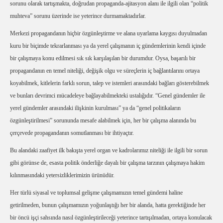
sorunu olarak tartışmakta, doğrudan propaganda-ajitasyon alanı ile ilgili olan “politik
muhteva” sorunu üzerinde ise yeterince durmamaktadırlar.
Merkezi propagandanın hiçbir özgünleştirme ve alana uyarlama kaygısı duyulmadan
kuru bir biçimde tekrarlanması ya da yerel çalışmanın iç gündemlerinin kendi içinde
bir çalışmaya konu edilmesi sık sık karşılaşılan bir durumdur. Oysa, başarılı bir
propagandanın en temel niteliği, değişik olgu ve süreçlerin iç bağlantılarını ortaya
koyabilmek, kitlelerin farklı sorun, talep ve istemleri arasındaki bağları gösterebilmek
ve bunları devrimci mücadeleye bağlayabilmekteki ustalığıdır. “Genel gündemler ile
yerel gündemler arasındaki ilişkinin kurulması” ya da “genel politikaların
özgünleştirilmesi” sorununda mesafe alabilmek için, her bir çalışma alanında bu
çerçevede propagandanın somutlanması bir ihtiyaçtır.
Bu alandaki zaafiyet ilk bakışta yerel organ ve kadrolarımız niteliği ile ilgili bir sorun
gibi görünse de, esasta politik önderliğe dayalı bir çalışma tarzının çalışmaya hakim
kılınmasındaki yetersizliklerimizin ürünüdür.
Her türlü siyasal ve toplumsal gelişme çalışmamızın temel gündemi haline
getirilmeden, bunun çalışmamızın yoğunlaştığı her bir alanda, hatta gerektiğinde her
bir öncü işçi sahsında nasıl özgünleştirileceği yeterince tartışılmadan, ortaya konulacak