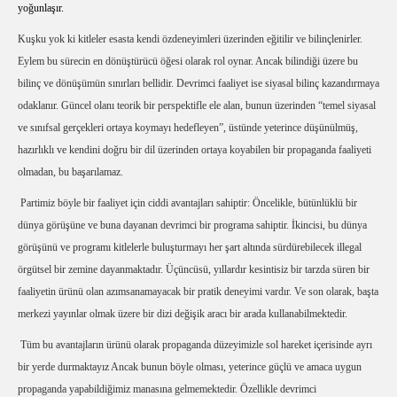
yoğunlaşır.
Kuşku yok ki kitleler esasta kendi özdeneyimleri üzerinden eğitilir ve bilinçlenirler.
Eylem bu sürecin en dönüştürücü öğesi olarak rol oynar. Ancak bilindiği üzere bu
bilinç ve dönüşümün sınırları bellidir. Devrimci faaliyet ise siyasal bilinç kazandırmaya
odaklanır. Güncel olanı teorik bir perspektifle ele alan, bunun üzerinden “temel siyasal
ve sınıfsal gerçekleri ortaya koymayı hedefleyen”, üstünde yeterince düşünülmüş,
hazırlıklı ve kendini doğru bir dil üzerinden ortaya koyabilen bir propaganda faaliyeti
olmadan, bu başarılamaz.
Partimiz böyle bir faaliyet için ciddi avantajları sahiptir: Öncelikle, bütünlüklü bir
dünya görüşüne ve buna dayanan devrimci bir programa sahiptir. İkincisi, bu dünya
görüşünü ve programı kitlelerle buluşturmayı her şart altında sürdürebilecek illegal
örgütsel bir zemine dayanmaktadır. Üçüncüsü, yıllardır kesintisiz bir tarzda süren bir
faaliyetin ürünü olan azımsanamayacak bir pratik deneyimi vardır. Ve son olarak, başta
merkezi yayınlar olmak üzere bir dizi değişik aracı bir arada kullanabilmektedir.
Tüm bu avantajların ürünü olarak propaganda düzeyimizle sol hareket içerisinde ayrı
bir yerde durmaktayız Ancak bunun böyle olması, yeterince güçlü ve amaca uygun
propaganda yapabildiğimiz manasına gelmemektedir. Özellikle devrimci