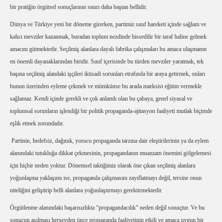
bir pratiğin örgütsel sonuçlarının sınırı daha baştan bellidir.
Dünya ve Türkiye yeni bir döneme girerken, partimiz sınıf hareketi içinde sağlam ve
kalıcı mevziler kazanmak, buradan toplum nezdinde hissedilir bir taraf haline gelmek
amacını gütmektedir. Seçilmiş alanlara dayalı fabrika çalışmaları bu amaca ulaşmanın
en önemli dayanaklarından biridir. Sınıf içerisinde bu türden mevziler yaratmak, tek
başına seçilmiş alandaki işçileri iktisadi sorunları etrafında bir araya getirmek, onları
bunun üzerinden eyleme çekmek ve mümkünse bu arada marksist eğitim vermekle
sağlamaz. Kendi içinde gerekli ve çok anlamlı olan bu çabaya, genel siyasal ve
toplumsal sorunların işlendiği bir politik propaganda-ajitasyon faaliyeti mutlak biçimde
eşlik etmek zorundadır.
Partinin, hedefsiz, dağınık, yorucu propaganda tarzına dair eleştirilerinin ya da eylem
alanındaki tutukluğa dikkat çekmesinin, propagandanın muazzam önemini gölgelemesi
için hiçbir neden yoktur. Dönemsel taktiğimiz olarak öne çıkan seçilmiş alanlara
yoğunlaşma yaklaşımı ise, propaganda çalışmasını zayıflatmayı değil, tersine onun
niteliğini geliştirip belli alanlara yoğunlaştırmayı gerektirmektedir.
Örgütlenme alanındaki başarısızlıkta “propagandacılık” neden değil sonuçtur. Ve bu
sonucun aşılması herşeyden önce propaganda faaliyetinin etkili ve amaca uygun bir