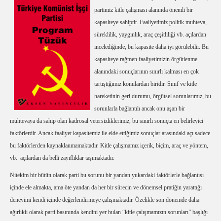
partimiz kitle çalışması alanında önemli bir
kapasiteye sahiptir. Faaliyetimiz politik muhteva,
süreklilik, yaygınlık, araç çeşitliliği vb. açılardan
incelediğinde, bu kapasite daha iyi görülebilir. Bu
kapasiteye rağmen faaliyetimizin örgütlenme
alanındaki sonuçlarının sınırlı kalması en çok
tartıştığımız konulardan biridir. Sınıf ve kitle
hareketinin geri durumu, örgütsel sorunlarımız, bu
sorunlarla bağlantılı ancak onu aşan bir
muhtevaya da sahip olan kadrosal yetersizliklerimiz, bu sınırlı sonuçta en belirleyici
faktörlerdir. Ancak faaliyet kapasitemiz ile elde ettiğimiz sonuçlar arasındaki açı sadece
bu faktörlerden kaynaklanmamaktadır. Kitle çalışmamız içerik, biçim, araç ve yöntem,
vb.
açılardan da belli zayıflıklar taşımaktadır.
Nitekim bir bütün olarak parti bu sorunu bir yandan yukardaki faktörlerle bağlantısı
içinde ele almakta, ama öte yandan da her bir sürecin ve dönemsel pratiğin yarattığı
deneyimi kendi içinde değerlendirmeye çalışmaktadır. Özelikle son dönemde daha
ağırlıklı olarak parti basınında kendini yer bulan “kitle çalışmamızın sorunları” başlığı