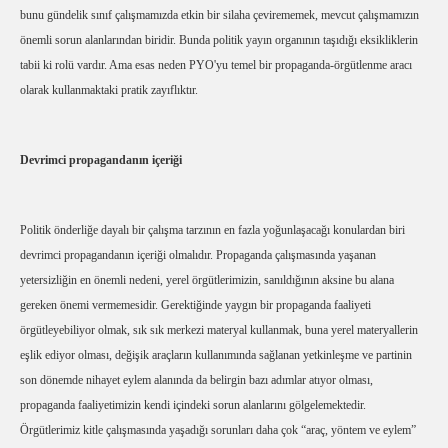
bunu gündelik sınıf çalışmamızda etkin bir silaha çevirememek, mevcut çalışmamızın
önemli sorun alanlarından biridir. Bunda politik yayın organının taşıdığı eksikliklerin
tabii ki rolü vardır. Ama esas neden PYO'yu temel bir propaganda-örgütlenme aracı
olarak kullanmaktaki pratik zayıflıktır.
Devrimci propagandanın içeriği
Politik önderliğe dayalı bir çalışma tarzının en fazla yoğunlaşacağı konulardan biri
devrimci propagandanın içeriği olmalıdır.
Propaganda çalışmasında yaşanan
yetersizliğin en önemli nedeni, yerel örgütlerimizin, sanıldığının aksine bu alana
gereken önemi vermemesidir. Gerektiğinde yaygın bir propaganda faaliyeti
örgütleyebiliyor olmak, sık sık merkezi materyal kullanmak, buna yerel materyallerin
eşlik ediyor olması, değişik araçların kullanımında sağlanan yetkinleşme ve partinin
son dönemde nihayet eylem alanında da belirgin bazı adımlar atıyor olması,
propaganda faaliyetimizin kendi içindeki sorun alanlarını gölgelemektedir.
Örgütlerimiz kitle çalışmasında yaşadığı sorunları daha çok “araç, yöntem ve eylem”