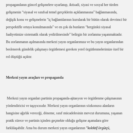
propagandanın güncel gelişmelere uyarlanıp, iktisadi, siyasi ve sosyal her türden
gelişmenin “siyasal ve sınıfsal temel gerçeklerin açıklanmasına” bağlanmasında,
değişik konu ve gelişmelerin “iç bağlantılarının kurularak bir bütün olarak devrimci bir
perspektifle ortaya konulmasında” ve en çok da bunların “hergünkü siyasal
faaliyetimize sistematik olarak yedirilmesinde” belirgin bir zorlanma yaşanmaktadır.
Bu zorlanmanın aşılmasında merkezi yayın organlarımıza ve bu yayın organlarından
beslenerek gündelik çalışmayı örgütlemesi gereken yerel örgütlenmelerimize özel bir
rol düştüğü açıktır.
Merkezi yayın araçları ve propaganda
Merkezi yayın organları partinin propaganda-ajitasyon ve örgütlenme çalışmasının
yönlendiricisi ve taşıyıcısıdır. Merkezi yayın organlarının sözkonusu alanların
hangisine ağırlık vereceği, döneme, sınıf mücadelesinin mevcut durumuna, yaşanan
pratik sürece ve partinin içinden geçmekte olduğu gelişme aşamalara göre
farklılaşabilir. Ama bu durum merkezi yayın organlarının
“
kolektif örgütçü,