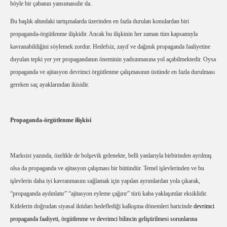
böyle bir çabanın yansımasıdır da.
Bu başlık altındaki tartışmalarda üzerinden en fazla durulan konulardan biri
propaganda-örgütlenme ilişkidir. Ancak bu ilişkinin her zaman tüm kapsamıyla
kavranabildiğini söylemek zordur. Hedefsiz, zayıf ve dağınık propaganda faaliyetine
duyulan tepki yer yer propagandanın öneminin yadsınmasına yol açabilmektedir. Oysa
propaganda ve ajitasyon devrimci örgütlenme çalışmasının üstünde en fazla durulması
gereken saç ayaklarından ikisidir.
Propaganda-örgütlenme ilişkisi
Marksist yazında, özelikle de bolşevik gelenekte, belli yanlarıyla birbirinden ayrılmış
olsa da propaganda ve ajitasyon çalışması bir bütündür. Temel işlevlerinden ve bu
işlevlerin daha iyi kavranmasını sağlamak için yapılan ayrımlardan yola çıkarak,
“propaganda aydınlatır” “ajitasyon eyleme çağırır” türü kaba yaklaşımlar eksiklidir.
Kitlelerin doğrudan siyasal iktidarı hedeflediği kalkışma dönemleri haricinde
devrimci
propaganda faaliyeti, örgütlenme ve devrimci bilincin geliştirilmesi sorunlarına