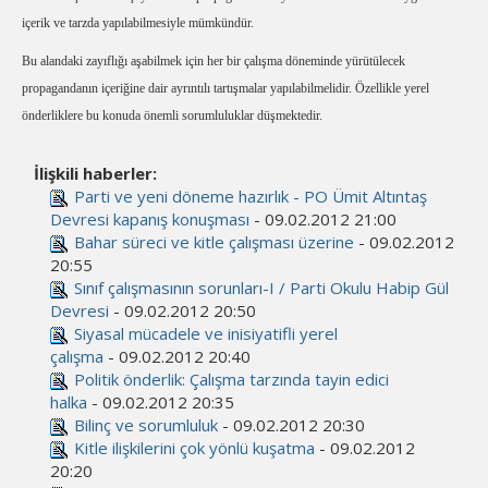
içerik ve tarzda yapılabilmesiyle mümkündür.
Bu alandaki zayıflığı aşabilmek için her bir çalışma döneminde yürütülecek
propagandanın içeriğine dair ayrıntılı tartışmalar yapılabilmelidir. Özellikle yerel
önderliklere bu konuda önemli sorumluluklar düşmektedir.
İlişkili haberler:
Parti ve yeni döneme hazırlık - PO Ümit Altıntaş
Devresi kapanış konuşması
- 09.02.2012 21:00
Bahar süreci ve kitle çalışması üzerine
- 09.02.2012
20:55
Sınıf çalışmasının sorunları-I / Parti Okulu Habip Gül
Devresi
- 09.02.2012 20:50
Siyasal mücadele ve inisiyatifli yerel
çalışma
- 09.02.2012 20:40
Politik önderlik: Çalışma tarzında tayin edici
halka
- 09.02.2012 20:35
Bilinç ve sorumluluk
- 09.02.2012 20:30
Kitle ilişkilerini çok yönlü kuşatma
- 09.02.2012
20:20