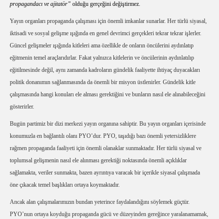
propagandacı ve ajitatör”
olduğu gerçeğini değiştirmez.
Yayın organları propaganda çalışması için önemli imkanlar sunarlar. Her türlü siyasal,
iktisadi ve sosyal gelişme ışığında en genel devrimci gerçekleri tekrar tekrar işlerler.
Güncel gelişmeler ışığında kitleleri ama özellikle de onların öncülerini aydınlatıp
eğitmenin temel araçlarıdırlar. Fakat yalnızca kitlelerin ve öncülerinin aydınlatılıp
eğitilmesinde değil, aynı zamanda kadroların gündelik faaliyette ihtiyaç duyacakları
politik donanımın sağlanmasında da önemli bir misyon üstlenirler. Gündelik kitle
çalışmasında hangi konuları ele alması gerektiğini ve bunların nasıl ele alınabileceğini
gösterirler.
Bugün partimiz bir dizi merkezi yayın organına sahiptir. Bu yayın organları içerisinde
konumuzla en bağlantılı olanı PYO’dur. PYO, taşıdığı bazı önemli yetersizliklere
rağmen propaganda faaliyeti için önemli olanaklar sunmaktadır. Her türlü siyasal ve
toplumsal gelişmenin nasıl ele alınması gerektiği noktasında önemli açıklıklar
sağlamakta, veriler sunmakta, bazen ayrıntıya varacak bir içerikle siyasal çalışmada
öne çıkacak temel başlıkları ortaya koymaktadır.
Ancak alan çalışmalarımızın bundan yeterince faydalandığını söylemek güçtür.
PYO’nun ortaya koyduğu propaganda gücü ve düzeyinden gereğince yaralanamamak,