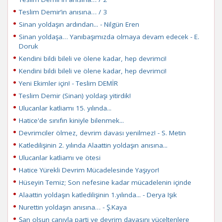
Teslim Demir’in anısına… / 3
Sinan yoldaşın ardından... - Nilgün Eren
Sinan yoldaşa… Yanıbaşımızda olmaya devam edecek - E.
Doruk
Kendini bildi bileli ve ölene kadar, hep devrimci!
Kendini bildi bileli ve ölene kadar, hep devrimci!
Yeni Ekimler için! - Teslim DEMİR
Teslim Demir (Sinan) yoldaşı yitirdik!
Ulucanlar katliamı 15. yılında...
Hatice'de sınıfın kiniyle bilenmek...
Devrimciler ölmez, devrim davası yenilmez! - S. Metin
Katledilişinin 2. yılında Alaattin yoldaşın anısına...
Ulucanlar katliamı ve ötesi
Hatice Yürekli Devrim Mücadelesinde Yaşıyor!
Hüseyin Temiz; Son nefesine kadar mücadelenin içinde
Alaattin yoldaşın katledilişinin 1.yılında... - Derya Işık
Nurettin yoldaşın anısına… - Ş.Kaya
Şan olsun canıyla parti ve devrim davasını yüceltenlere