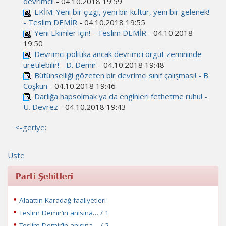
devrimci!
- 04.10.2018 19:59
EKİM: Yeni bir çizgi, yeni bir kültür, yeni bir gelenek!
- Teslim DEMİR
- 04.10.2018 19:55
Yeni Ekimler için! - Teslim DEMİR
- 04.10.2018
19:50
Devrimci politika ancak devrimci örgüt zemininde
üretilebilir! - D. Demir
- 04.10.2018 19:48
Bütünselliği gözeten bir devrimci sınıf çalışması! - B.
Coşkun
- 04.10.2018 19:46
Darlığa hapsolmak ya da enginleri fethetme ruhu! -
U. Devrez
- 04.10.2018 19:43
<-geriye:
Üste
Parti Şehitleri
Alaattin Karadağ faaliyetleri
Teslim Demir’in anısına… / 1
Teslim Demir’in anısına… / 2