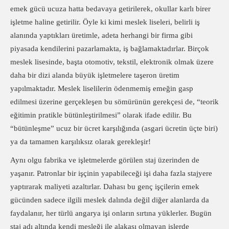
emek gücü ucuza hatta bedavaya getirilerek, okullar karlı birer
işletme haline getirilir. Öyle ki kimi meslek liseleri, belirli iş
alanında yaptıkları üretimle, adeta herhangi bir firma gibi
piyasada kendilerini pazarlamakta, iş bağlamaktadırlar. Birçok
meslek lisesinde, başta otomotiv, tekstil, elektronik olmak üzere
daha bir dizi alanda büyük işletmelere taşeron üretim
yapılmaktadır. Meslek liselilerin ödenmemiş emeğin gasp
edilmesi üzerine gerçekleşen bu sömürünün gerekçesi de, “teorik
eğitimin pratikle bütünleştirilmesi” olarak ifade edilir. Bu
“bütünleşme” ucuz bir ücret karşılığında (asgari ücretin üçte biri)
ya da tamamen karşılıksız olarak gerekleşir!
Aynı olgu fabrika ve işletmelerde görülen staj üzerinden de
yaşanır. Patronlar bir işçinin yapabileceği işi daha fazla stajyere
yaptırarak maliyeti azaltırlar. Dahası bu genç işçilerin emek
gücünden sadece ilgili meslek dalında değil diğer alanlarda da
faydalanır, her türlü angarya işi onların sırtına yüklerler. Bugün
staj adı altında kendi mesleği ile alakası olmayan işlerde