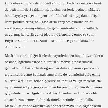
kullanılarak, öğrencilerin itaatkâr olduğu kadar kanaatkâr olarak
da yetiştirilmeleri sağlanır. Kendisine verilenle yetinen, şükürcü
bir anlayışla yetişen bu gençlerin fabrikalarda uygulanan düşük
ücret politikalarına, hak gasplarına karşı ses çıkarmaları bu
sayede engellenmiş olunur. En gerici müfredatlar bu okullarda
uygulanır, her türlü gerici ideoloji öğrencilere empoze edilir.
Böylece sınıf bilinci kazanılmasının önüne gerici barikatlar
dikilmiş olur.
Meslek liselerini diğer liselerden ayırdeden en önemli özelliklerin
başında, öğrenim sürecinin üretim süreciyle birleştirilmesi
gelmektedir. Meslek liseli öğrenciler daha öğrenim aşamasında
toplumsal üretime katılarak sınıfsal ilk deneyimlerini elde etmiş
olurlar. Gerek okul içinde gerekse de fabrika ve işletmelerde staj
uygulaması adıyla gerçekleştirilen bu pratiğin, öğrencilerin emek
güçlerinden ucuz işgücü olarak faydalanılmasından başka bir
amaca hizmet etmediği birçok örnek üzerinden görülebilir.
Meslek liselerinde oluşturulan “döner sermaye” ile, öğrencilerin