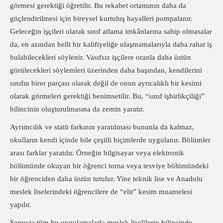
görmesi gerektiği öğretilir. Bu rekabet ortamının daha da
güçlendirilmesi için bireysel kurtuluş hayalleri pompalanır.
Geleceğin işçileri olarak sınıf atlama imkânlarına sahip olmasalar
da, en azından belli bir kalifiyeliğe ulaşmamalarıyla daha rahat iş
bulabilecekleri söylenir. Vasıfsız işçilere oranla daha üstün
görülecekleri söylemleri üzerinden daha başından, kendilerini
sınıfın birer parçası olarak değil de onun ayrıcalıklı bir kesimi
olarak görmeleri gerektiği benimsetilir. Bu, “sınıf işbirlikçiliği”
bilincinin oluşturulmasına da zemin yaratır.
Ayrımcılık ve statü farkının yaratılması bununla da kalmaz,
okulların kendi içinde bile çeşitli biçimlerde uygulanır. Bölümler
arası farklar yaratılır. Örneğin bilgisayar veya elektronik
bölümünde okuyan bir öğrenci torna veya tesviye bölümündeki
bir öğrenciden daha üstün tutulur. Yine teknik lise ve Anadolu
meslek liselerindeki öğrencilere de “elit” kesim muamelesi
yapılır.
Sonuçta tüm bu uygulamalarla meslek liselilerin bilincinde