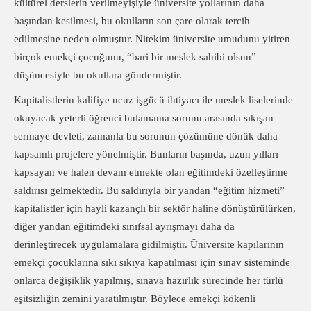
kültürel derslerin verilmeyişiyle üniversite yollarının daha
başından kesilmesi, bu okulların son çare olarak tercih
edilmesine neden olmuştur. Nitekim üniversite umudunu yitiren
birçok emekçi çocuğunu, “bari bir meslek sahibi olsun”
düşüncesiyle bu okullara göndermiştir.
Kapitalistlerin kalifiye ucuz işgücü ihtiyacı ile meslek liselerinde
okuyacak yeterli öğrenci bulamama sorunu arasında sıkışan
sermaye devleti, zamanla bu sorunun çözümüne dönük daha
kapsamlı projelere yönelmiştir. Bunların başında, uzun yılları
kapsayan ve halen devam etmekte olan eğitimdeki özelleştirme
saldırısı gelmektedir. Bu saldırıyla bir yandan “eğitim hizmeti”
kapitalistler için hayli kazançlı bir sektör haline dönüştürülürken,
diğer yandan eğitimdeki sınıfsal ayrışmayı daha da
derinleştirecek uygulamalara gidilmiştir. Üniversite kapılarının
emekçi çocuklarına sıkı sıkıya kapatılması için sınav sisteminde
onlarca değişiklik yapılmış, sınava hazırlık sürecinde her türlü
eşitsizliğin zemini yaratılmıştır. Böylece emekçi kökenli