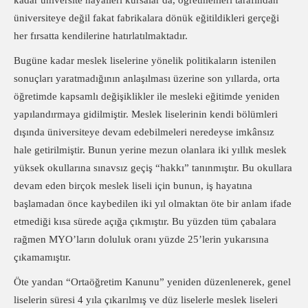
kadar üniversite hayalleri kursalar da, öğretmenleri tarafından
üniversiteye değil fakat fabrikalara dönük eğitildikleri gerçeği
her fırsatta kendilerine hatırlatılmaktadır.
Bugüne kadar meslek liselerine yönelik politikaların istenilen
sonuçları yaratmadığının anlaşılması üzerine son yıllarda, orta
öğretimde kapsamlı değişiklikler ile mesleki eğitimde yeniden
yapılandırmaya gidilmiştir. Meslek liselerinin kendi bölümleri
dışında üniversiteye devam edebilmeleri neredeyse imkânsız
hale getirilmiştir. Bunun yerine mezun olanlara iki yıllık meslek
yüksek okullarına sınavsız geçiş “hakkı” tanınmıştır. Bu okullara
devam eden birçok meslek liseli için bunun, iş hayatına
başlamadan önce kaybedilen iki yıl olmaktan öte bir anlam ifade
etmediği kısa sürede açığa çıkmıştır. Bu yüzden tüm çabalara
rağmen MYO’ların doluluk oranı yüzde 25’lerin yukarısına
çıkamamıştır.
Öte yandan “Ortaöğretim Kanunu” yeniden düzenlenerek, genel
liselerin süresi 4 yıla çıkarılmış ve düz liselerle meslek liseleri