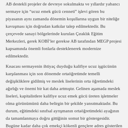
AB destekli projeler de devreye sokulmakta ve yıllardır yabancı
sermaye için “ucuz emek gücü cenneti” işlevi gören bu
piyasanın aynı zamanda dönemin koşullarına uygun bir niteliğe
kavuşması için doğrudan katkılar talep edilmektedir. Bu
çerçevede sanayi bölgelerinde kurulan Çıraklık Eğitim
Merkezleri, gerek KOBİ’ler gerekse AB tarafından MEGP projesi
kapsamında önemli fonlarla desteklenerek modernize
edilmektedir.
Kısacası sermayenin ihtiyaç duyduğu kalifiye ucuz işgücünün
karşılanması için son dönemde ortaöğretimde temelli
değişikliklere gidilmiş ve meslek liselerinin orta öğretimdeki
ağırlığı ve önemi bir kat daha artmıştır. Gelinen aşamada meslek
liseleri, kapitalistlere kalifiye ucuz emek gücü üreten işletmeler
olma görünümünü daha belirgin bir şekilde yansıtmaktadır. Bu
durum, eğitimdeki sınıfsal ayrışmanın ortaöğretimdeki ayağının
da tamamlanmaya doğru gittiğinin somut bir göstergesidir.
Bugüne kadar daha çok emekçi kökenli gençlere adres gösterilen