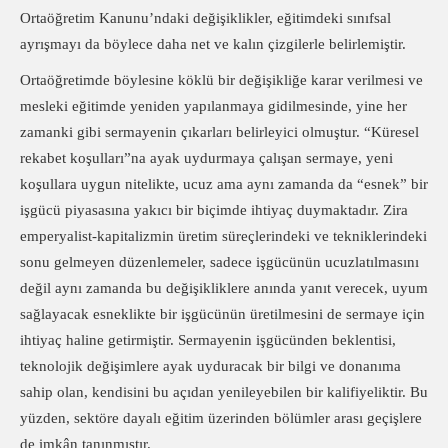
Ortaöğretim Kanunu’ndaki değişiklikler, eğitimdeki sınıfsal
ayrışmayı da böylece daha net ve kalın çizgilerle belirlemiştir.
Ortaöğretimde böylesine köklü bir değişikliğe karar verilmesi ve
mesleki eğitimde yeniden yapılanmaya gidilmesinde, yine her
zamanki gibi sermayenin çıkarları belirleyici olmuştur. “Küresel
rekabet koşulları”na ayak uydurmaya çalışan sermaye, yeni
koşullara uygun nitelikte, ucuz ama aynı zamanda da “esnek” bir
işgücü piyasasına yakıcı bir biçimde ihtiyaç duymaktadır. Zira
emperyalist-kapitalizmin üretim süreçlerindeki ve tekniklerindeki
sonu gelmeyen düzenlemeler, sadece işgücünün ucuzlatılmasını
değil aynı zamanda bu değişikliklere anında yanıt verecek, uyum
sağlayacak esneklikte bir işgücünün üretilmesini de sermaye için
ihtiyaç haline getirmiştir. Sermayenin işgücünden beklentisi,
teknolojik değişimlere ayak uyduracak bir bilgi ve donanıma
sahip olan, kendisini bu açıdan yenileyebilen bir kalifiyeliktir. Bu
yüzden, sektöre dayalı eğitim üzerinden bölümler arası geçişlere
de imkân tanınmıştır.