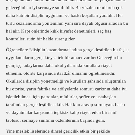
geleceğini en iyi sermaye sınıfı bilir. Bu yüzden okullarda çok
daha katı bir disiplin uygulanır ve baskı koşulları yaratılır. Her
türlü cezalandırma yönteminin yanı sıra dayak olgusu sıradan bir
hal alır. Kapı önlerinde kılık kıyafet denetimleri, saç baş
kontrolleri rutin bir halde sürer gider.
Öğrencilere “disiplin kazandırma” adına gerçekleştirilen bu faşist
uygulamaların gerçekteyse tek bir amacı vardır: Geleceğin bu
genç işçi adaylarına daha okul yıllarında kurallara riayet
etmenin, otorite karşısında itaatkâr olmanın öğretilmesidir.
Okullarda disiplin yönetmeliği ve kurulları şahsında oluşturulan
bu otorite, yarın fabrika ve atölyelerde sömürü çarkının daha iyi
işletilebilmesi için patronlar, müdürler, şefler ve ustabaşları
tarafından gerçekleştirilecektir. Hakkını arayıp sormayan, baskı
ve dayatmalar karşısında tepkisiz kalıp riayet eden bir sınıf
tablosu, sermaye sınıfının özlemlerinin başında gelir.
Yine meslek liselerinde dinsel gericilik etkin bir şekilde