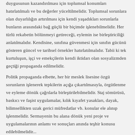
duygusunun kazandırılması için toplumsal konumları
hatırlatılmalı ve bu değerler yüceltilmelidir. Toplumsal sorunlara
olan duyarlılığın artırılması için kendi yaşadıkları sorunlarla
bunların arasındaki bağ güçlü bir biçimde işlenebilmelidir. Her
türlü rekabetin bölünmeyi getireceği, eylemin ise birleştiriciliği
anlatılmalıdır. Kendisine, sınıfına güvenmesi için sınıfın gücünü
gösteren güncel ve tarihsel örnekler hatırlatılmalıdır. Tabii ki tek
kurtuluşun, işçi ve emekçilerin kendi iktidarı olan sosyalizmden
geçtiği propaganda edilmelidir.
Politik propaganda elbette, her bir meslek lisesine özgü
sorunların işlenerek tepkilerin açığa çıkartılmasıyla, örgütlenme
ve eyleme dönük çağrılarla birleştirilebilmelidir. Staj sömürüsü,
baskıcı ve faşist uygulamalar, kılık kıyafet yasakları, dayak,
bilimsellikten uzak gerici müfredatlar vb. konular ele alınıp
işlenmelidir. Sermayenin bu alana dönük yeni proje ve
uygulamalarının anlamı ve sonuçları anında teşhir konusu
edilebilmelidir...