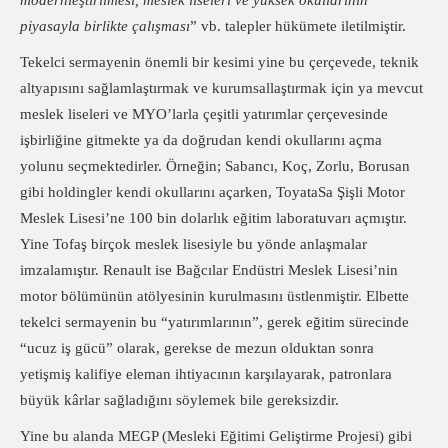
modernleştirilmesi, meslek liseleri ve yüksek okullarının
piyasayla birlikte çalışması
” vb. talepler hükümete iletilmiştir.
Tekelci sermayenin önemli bir kesimi yine bu çerçevede, teknik
altyapısını sağlamlaştırmak ve kurumsallaştırmak için ya mevcut
meslek liseleri ve MYO’larla çeşitli yatırımlar çerçevesinde
işbirliğine gitmekte ya da doğrudan kendi okullarını açma
yolunu seçmektedirler. Örneğin; Sabancı, Koç, Zorlu, Borusan
gibi holdingler kendi okullarını açarken, ToyataSa Şişli Motor
Meslek Lisesi’ne 100 bin dolarlık eğitim laboratuvarı açmıştır.
Yine Tofaş birçok meslek lisesiyle bu yönde anlaşmalar
imzalamıştır. Renault ise Bağcılar Endüstri Meslek Lisesi’nin
motor bölümünün atölyesinin kurulmasını üstlenmiştir. Elbette
tekelci sermayenin bu “yatırımlarının”, gerek eğitim sürecinde
“ucuz iş gücü” olarak, gerekse de mezun olduktan sonra
yetişmiş kalifiye eleman ihtiyacının karşılayarak, patronlara
büyük kârlar sağladığını söylemek bile gereksizdir.
Yine bu alanda MEGP (Mesleki Eğitimi Geliştirme Projesi) gibi