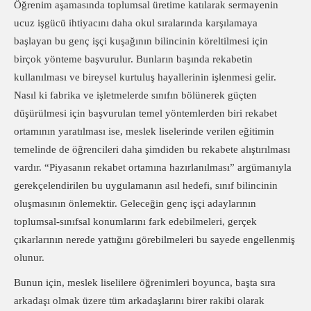
Öğrenim aşamasında toplumsal üretime katılarak sermayenin
ucuz işgücü ihtiyacını daha okul sıralarında karşılamaya
başlayan bu genç işçi kuşağının bilincinin köreltilmesi
için
birçok yönteme başvurulur. Bunların başında rekabetin
kullanılması ve bireysel kurtuluş hayallerinin işlenmesi gelir.
Nasıl ki fabrika ve işletmelerde sınıfın bölünerek güçten
düşürülmesi için başvurulan temel yöntemlerden biri rekabet
ortamının yaratılması ise, meslek liselerinde verilen eğitimin
temelinde de öğrencileri daha şimdiden bu rekabete alıştırılması
vardır. “Piyasanın rekabet ortamına hazırlanılması” argümanıyla
gerekçelendirilen bu uygulamanın asıl hedefi, sınıf bilincinin
oluşmasının önlemektir. Geleceğin genç işçi adaylarının
toplumsal-sınıfsal konumlarını fark edebilmeleri, gerçek
çıkarlarının nerede yattığını görebilmeleri bu sayede engellenmiş
olunur.
Bunun için, meslek liselilere öğrenimleri boyunca, başta sıra
arkadaşı olmak üzere tüm arkadaşlarını birer rakibi olarak