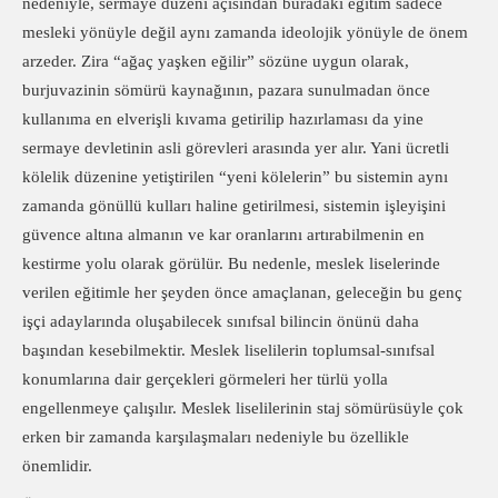
nedeniyle, sermaye düzeni açısından buradaki eğitim sadece
mesleki yönüyle değil aynı zamanda ideolojik yönüyle de önem
arzeder. Zira “ağaç yaşken eğilir” sözüne uygun olarak,
burjuvazinin sömürü kaynağının, pazara sunulmadan önce
kullanıma en elverişli kıvama getirilip hazırlaması da yine
sermaye devletinin asli görevleri arasında yer alır. Yani ücretli
kölelik düzenine yetiştirilen “yeni kölelerin” bu sistemin aynı
zamanda gönüllü kulları haline getirilmesi, sistemin işleyişini
güvence altına almanın ve kar oranlarını artırabilmenin en
kestirme yolu olarak görülür. Bu nedenle, meslek liselerinde
verilen eğitimle her şeyden önce amaçlanan, geleceğin bu genç
işçi adaylarında oluşabilecek sınıfsal bilincin önünü daha
başından kesebilmektir. Meslek liselilerin toplumsal-sınıfsal
konumlarına dair gerçekleri görmeleri her türlü yolla
engellenmeye çalışılır. Meslek liselilerinin staj sömürüsüyle çok
erken bir zamanda karşılaşmaları nedeniyle bu özellikle
önemlidir.