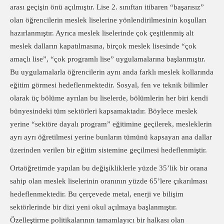
arası geçişin önü açılmıştır. Lise 2. sınıftan itibaren “başarısız”
olan öğrencilerin meslek liselerine yönlendirilmesinin koşulları
hazırlanmıştır. Ayrıca meslek liselerinde çok çeşitlenmiş alt
meslek dalların kapatılmasına, birçok meslek lisesinde “çok
amaçlı lise”, “çok programlı lise” uygulamalarına başlanmıştır.
Bu uygulamalarla öğrencilerin aynı anda farklı meslek kollarında
eğitim görmesi hedeflenmektedir. Sosyal, fen ve teknik bilimler
olarak üç bölüme ayrılan bu liselerde, bölümlerin her biri kendi
bünyesindeki tüm sektörleri kapsamaktadır. Böylece meslek
yerine “sektöre dayalı program” eğitimine geçilerek, mesleklerin
ayrı ayrı öğretilmesi yerine bunların tümünü kapsayan ana dallar
üzerinden verilen bir eğitim sistemine geçilmesi hedeflenmiştir.
Ortaöğretimde yapılan bu değişikliklerle yüzde 35’lik bir orana
sahip olan meslek liselerinin oranının yüzde 65’lere çıkarılması
hedeflenmektedir. Bu çerçevede metal, enerji ve bilişim
sektörlerinde bir dizi yeni okul açılmaya başlanmıştır.
Özelleştirme politikalarının tamamlayıcı bir halkası olan