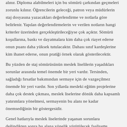
alınır. Diploma alabilmeleri için bu sömürü çarkından geçmeleri
zorunlu kılınır. Öğrencilerin geleceği, patron veya müdürlerin
staj dosyasına yazacakları değerlendirme ve notlarla göre
belirlenir. Yapılan değerlendirmelerin ve verilen notların hangi
kriterler üzerinden gerçekleştirileceğiyse çok açıktır. Sömürü
koşullarına, baskı ve dayatmalara kim daha çok riayet ederse
onun puanı daha yüksek tutulacaktır. Dahası sınıf kardeşlerine
kim ihanet ederse, onun pratiği örnek olarak gösterilecektir.
Bu yüzden de staj sömürüsünün meslek liselilerin yaşadıkları
sorunlar arasında temel önemde bir yeri vardır. Tersinden,
sağladığı fırsatlar bakımından sermaye için de vazgeçilmez
önemde bir yeri vardır. Son yıllarda mesleki eğitim projelerine
daha çok destek çıkması, meslek liselerine dönük daha kapsamlı
yatırımlara yönelmesi, sermayenin bu alanı ne kadar
önemsediğinin bir göstergesidir.
Genel hatlarıyla meslek liselerinde yaşanan sorunlara
değindikten sonra bu alana yönelik yürütülecek faaliyette