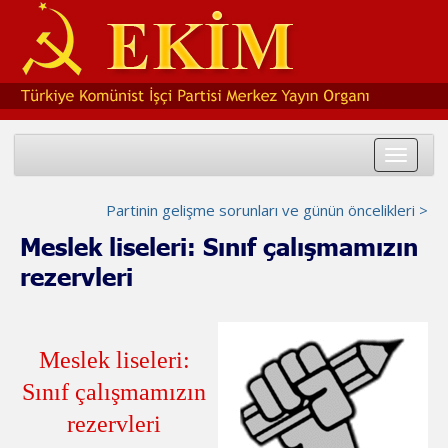
Toggle
navigat
Partinin gelişme sorunları ve günün öncelikleri >
Meslek liseleri: Sınıf çalışmamızın
rezervleri
Meslek liseleri:
Sınıf çalışmamızın
rezervleri