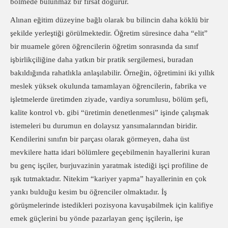
bölmede bulunmaz bir fırsat doğurur.
Alınan eğitim düzeyine bağlı olarak bu bilincin daha köklü bir
şekilde yerleştiği görülmektedir. Öğretim süresince daha “elit”
bir muamele gören öğrencilerin öğretim sonrasında da sınıf
işbirlikçiliğine daha yatkın bir pratik sergilemesi, buradan
bakıldığında rahatlıkla anlaşılabilir. Örneğin, öğretimini iki yıllık
meslek yüksek okulunda tamamlayan öğrencilerin, fabrika ve
işletmelerde üretimden ziyade, vardiya sorumlusu, bölüm şefi,
kalite kontrol vb. gibi “üretimin denetlenmesi” işinde çalışmak
istemeleri bu durumun en dolaysız yansımalarından biridir.
Kendilerini sınıfın bir parçası olarak görmeyen, daha üst
mevkilere hatta idari bölümlere geçebilmenin hayallerini kuran
bu genç işçiler, burjuvazinin yaratmak istediği işçi profiline de
ışık tutmaktadır. Nitekim “kariyer yapma” hayallerinin en çok
yankı bulduğu kesim bu öğrenciler olmaktadır. İş
görüşmelerinde istedikleri pozisyona kavuşabilmek için kalifiye
emek güçlerini bu yönde pazarlayan genç işçilerin, işe