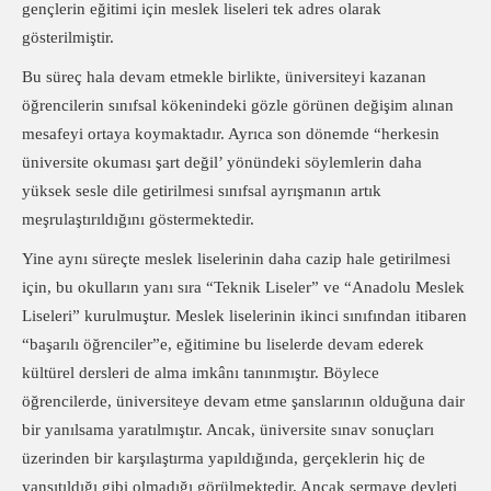
gençlerin eğitimi için meslek liseleri tek adres olarak
gösterilmiştir.
Bu süreç hala devam etmekle birlikte, üniversiteyi kazanan
öğrencilerin sınıfsal kökenindeki gözle görünen değişim alınan
mesafeyi ortaya koymaktadır. Ayrıca son dönemde “herkesin
üniversite okuması şart değil’ yönündeki söylemlerin daha
yüksek sesle dile getirilmesi sınıfsal ayrışmanın artık
meşrulaştırıldığını göstermektedir.
Yine aynı süreçte meslek liselerinin daha cazip hale getirilmesi
için, bu okulların yanı sıra “Teknik Liseler” ve “Anadolu Meslek
Liseleri” kurulmuştur. Meslek liselerinin ikinci sınıfından itibaren
“başarılı öğrenciler”e, eğitimine bu liselerde devam ederek
kültürel dersleri de alma imkânı tanınmıştır. Böylece
öğrencilerde, üniversiteye devam etme şanslarının olduğuna dair
bir yanılsama yaratılmıştır. Ancak, üniversite sınav sonuçları
üzerinden bir karşılaştırma yapıldığında, gerçeklerin hiç de
yansıtıldığı gibi olmadığı görülmektedir. Ancak sermaye devleti