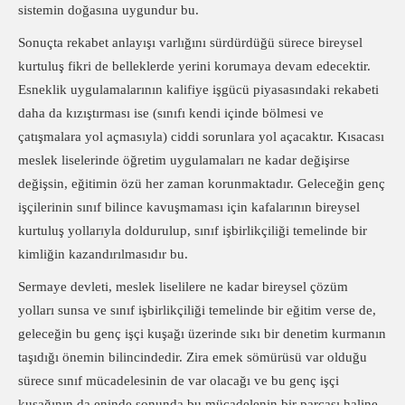
sistemin doğasına uygundur bu.
Sonuçta rekabet anlayışı varlığını sürdürdüğü sürece bireysel
kurtuluş fikri de belleklerde yerini korumaya devam edecektir.
Esneklik uygulamalarının kalifiye işgücü piyasasındaki rekabeti
daha da kızıştırması ise (sınıfı kendi içinde bölmesi ve
çatışmalara yol açmasıyla) ciddi sorunlara yol açacaktır. Kısacası
meslek liselerinde öğretim uygulamaları ne kadar değişirse
değişsin, eğitimin özü her zaman korunmaktadır. Geleceğin genç
işçilerinin sınıf bilince kavuşmaması için kafalarının bireysel
kurtuluş yollarıyla doldurulup, sınıf işbirlikçiliği temelinde bir
kimliğin kazandırılmasıdır bu.
Sermaye devleti, meslek liselilere ne kadar bireysel çözüm
yolları sunsa ve sınıf işbirlikçiliği temelinde bir eğitim verse de,
geleceğin bu genç işçi kuşağı üzerinde sıkı bir denetim kurmanın
taşıdığı önemin bilincindedir. Zira emek sömürüsü var olduğu
sürece sınıf mücadelesinin de var olacağı ve bu genç işçi
kuşağının da eninde sonunda bu mücadelenin bir parçası haline