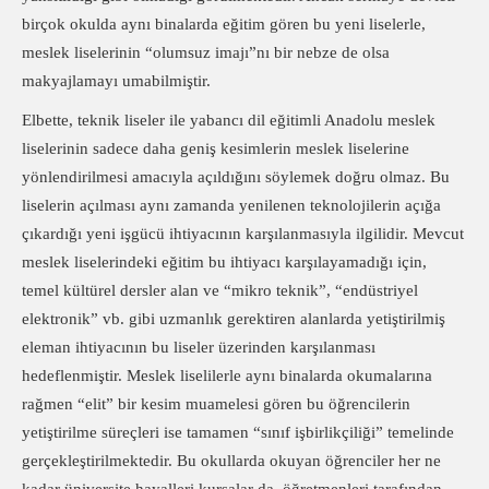
birçok okulda aynı binalarda eğitim gören bu yeni liselerle,
meslek liselerinin “olumsuz imajı”nı bir nebze de olsa
makyajlamayı umabilmiştir.
Elbette, teknik liseler ile yabancı dil eğitimli Anadolu meslek
liselerinin sadece daha geniş kesimlerin meslek liselerine
yönlendirilmesi amacıyla açıldığını söylemek doğru olmaz. Bu
liselerin açılması aynı zamanda yenilenen teknolojilerin açığa
çıkardığı yeni işgücü ihtiyacının karşılanmasıyla ilgilidir. Mevcut
meslek liselerindeki eğitim bu ihtiyacı karşılayamadığı için,
temel kültürel dersler alan ve “mikro teknik”, “endüstriyel
elektronik” vb. gibi uzmanlık gerektiren alanlarda yetiştirilmiş
eleman ihtiyacının bu liseler üzerinden karşılanması
hedeflenmiştir. Meslek liselilerle aynı binalarda okumalarına
rağmen “elit” bir kesim muamelesi gören bu öğrencilerin
yetiştirilme süreçleri ise tamamen “sınıf işbirlikçiliği” temelinde
gerçekleştirilmektedir. Bu okullarda okuyan öğrenciler her ne