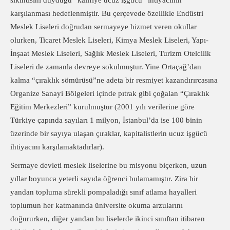
sıkıntısını duyduğu “kalifiye ucuz işgücü” ihtiyacının
karşılanması hedeflenmiştir. Bu çerçevede özellikle Endüstri
Meslek Liseleri doğrudan sermayeye hizmet veren okullar
olurken, Ticaret Meslek Liseleri, Kimya Meslek Liseleri, Yapı-
İnşaat Meslek Liseleri, Sağlık Meslek Liseleri, Turizm Otelcilik
Liseleri de zamanla devreye sokulmuştur. Yine Ortaçağ’dan
kalma “çıraklık sömürüsü”ne adeta bir resmiyet kazandırırcasına
Organize Sanayi Bölgeleri içinde pıtrak gibi çoğalan “Çıraklık
Eğitim Merkezleri” kurulmuştur (2001 yılı verilerine göre
Türkiye çapında sayıları 1 milyon, İstanbul’da ise 100 binin
üzerinde bir sayıya ulaşan çıraklar, kapitalistlerin ucuz işgücü
ihtiyacını karşılamaktadırlar).
Sermaye devleti meslek liselerine bu misyonu biçerken, uzun
yıllar boyunca yeterli sayıda öğrenci bulamamıştır. Zira bir
yandan topluma sürekli pompaladığı sınıf atlama hayalleri
toplumun her katmanında üniversite okuma arzularını
doğururken, diğer yandan bu liselerde ikinci sınıftan itibaren