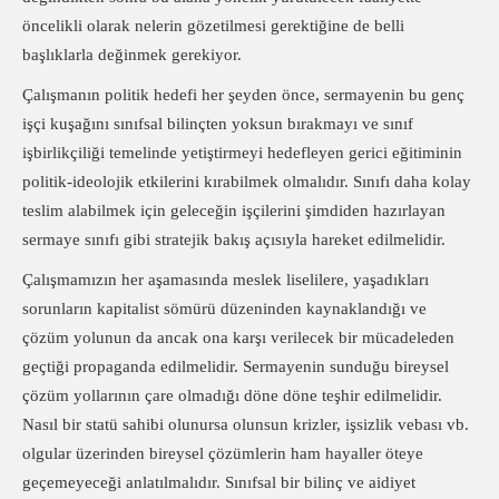
öncelikli olarak nelerin gözetilmesi gerektiğine de belli
başlıklarla değinmek gerekiyor.
Çalışmanın politik hedefi her şeyden önce, sermayenin bu genç
işçi kuşağını sınıfsal bilinçten yoksun bırakmayı ve sınıf
işbirlikçiliği temelinde yetiştirmeyi hedefleyen gerici eğitiminin
politik-ideolojik etkilerini kırabilmek olmalıdır. Sınıfı daha kolay
teslim alabilmek için geleceğin işçilerini şimdiden hazırlayan
sermaye sınıfı gibi stratejik bakış açısıyla hareket edilmelidir.
Çalışmamızın her aşamasında meslek liselilere, yaşadıkları
sorunların kapitalist sömürü düzeninden kaynaklandığı ve
çözüm yolunun da ancak ona karşı verilecek bir mücadeleden
geçtiği propaganda edilmelidir. Sermayenin sunduğu bireysel
çözüm yollarının çare olmadığı döne döne teşhir edilmelidir.
Nasıl bir statü sahibi olunursa olunsun krizler, işsizlik vebası vb.
olgular üzerinden bireysel çözümlerin ham hayaller öteye
geçemeyeceği anlatılmalıdır. Sınıfsal bir bilinç ve aidiyet