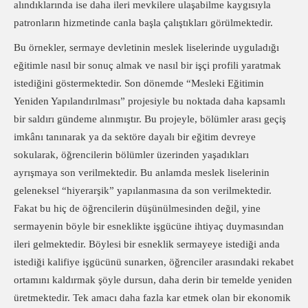
alındıklarında ise daha ileri mevkilere ulaşabilme kaygısıyla
patronların hizmetinde canla başla çalıştıkları görülmektedir.
Bu örnekler, sermaye devletinin meslek liselerinde uyguladığı
eğitimle nasıl bir sonuç almak ve nasıl bir işçi profili yaratmak
istediğini göstermektedir. Son dönemde “Mesleki Eğitimin
Yeniden Yapılandırılması” projesiyle bu noktada daha kapsamlı
bir saldırı gündeme alınmıştır. Bu projeyle, bölümler arası geçiş
imkânı tanınarak ya da sektöre dayalı bir eğitim devreye
sokularak, öğrencilerin bölümler üzerinden yaşadıkları
ayrışmaya son verilmektedir. Bu anlamda meslek liselerinin
geleneksel “hiyerarşik” yapılanmasına da son verilmektedir.
Fakat bu hiç de öğrencilerin düşünülmesinden değil, yine
sermayenin böyle bir esneklikte işgücüne ihtiyaç duymasından
ileri gelmektedir. Böylesi bir esneklik sermayeye istediği anda
istediği kalifiye işgücünü sunarken, öğrenciler arasındaki rekabet
ortamını kaldırmak şöyle dursun, daha derin bir temelde yeniden
üretmektedir. Tek amacı daha fazla kar etmek olan bir ekonomik