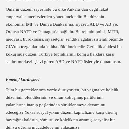
Onların düzeni sayesinde bu ülke Ankara’dan değil fakat
emperyalist merkezlerden yönetilmektedir. Bu düzenin
ekonomisi İMF ve Dünya Bankası’na, siyaseti ABD ve AB’ye,
Ordusu NATO ve Pentagon’a bağlıdır. Bu rejimin polisi, MİT’i,
medyası, bürokrasisi, siyasetçisi, sendika ağaları sistemli biçimde
CIA’nin tezgâhlarında kalıba dökülmektedir. Gericilik abidesi bu
kokuşmuş düzen, Türkiye topraklarını, komşu halklara karşı
saldırı merkezi işlevi gören ABD ve NATO üsleriyle donatmıştır.
Emekçi kardeşler!
Tüm bu gerçekler orta yerde duruyorken, bu yağma ve kölelik
düzeninin efendilerinin ve onun kokuşmuş partilerinin
yalanlarına inanıp peşlerinden sürüklenmeye devam mı
edeceğiz? Yoksa sosyal yıkım düzeni kapitalizme karşı direniş
bayrağını kaldırıp, sömürü ve kölelikten arınmış sosyalist bir
dünya uğruna mücadeleye mi atılacağız?