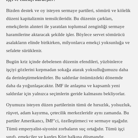
Bizden destek ve oy isteyen sermaye partileri, sömürü ve kölelik
düzeni kapitalizmin temsilcileridir. Bu düzenin çarkları,
emekçilerin alınteri ile yaratılan toplumsal zenginliği sermaye
haramilerine aktaracak şekilde işler. Böylece servet sömürücü
asalakların elinde birikirken, milyonlarca emekçi yoksunluğa ve
sefalete sürüklenir.
Bugün kriz içinde debelenen düzenin efendileri, yüzbinlerce
işçiyi gözlerini kırpmadan sokağa atarak yoksulluğumuzu daha
da derinleştirmektedirler. Bu saldırılar önümüzdeki dönemde
daha da yoğunlaşacaktır. İMF ile anlaşma ve kapsamlı yeni
saldırılar için yalnızca seçimlerin geride kalmasını bekliyorlar.
Oyumuzu isteyen düzen partilerinin tümü de hırsızlık, yolsuzluk,
rüşvet, adam kayırma, çetecilik merkezleridir aynı zamanda. Bu
partiler Amerikancı, İMF’ci, özelleştirmeci ve sermaye uşağıdır.
Tümü emperyalist-siyonist zorbaların suç ortağıdır. Tümü işçi
sınıfı, emekçiler ve kardeş Kürt halkına düşmandır.