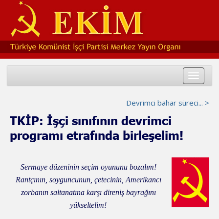
Toggle
navigat
Devrimci bahar süreci... >
TKİP: İşçi sınıfının devrimci
programı etrafında birleşelim!
Sermaye düzeninin seçim oyununu bozalım!
Rantçının, soyguncunun, çetecinin, Amerikancı
zorbanın saltanatına karşı direniş bayrağını
yükseltelim!