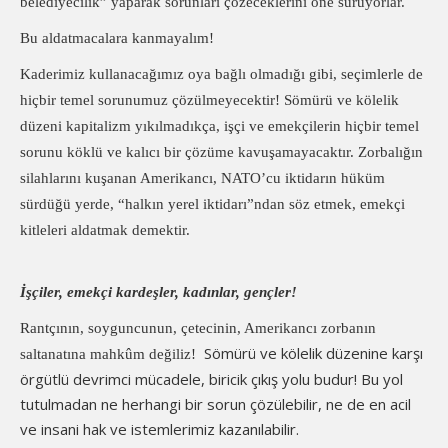
belediyecilik” yaparak sorunları çözeceklerini öne sürüyorlar.
Bu aldatmacalara kanmayalım!
Kaderimiz kullanacağımız oya bağlı olmadığı gibi, seçimlerle de
hiçbir temel sorunumuz çözülmeyecektir! Sömürü ve kölelik
düzeni kapitalizm yıkılmadıkça, işçi ve emekçilerin hiçbir temel
sorunu köklü ve kalıcı bir çözüme kavuşamayacaktır. Zorbalığın
silahlarını kuşanan Amerikancı, NATO’cu iktidarın hüküm
sürdüğü yerde, “halkın yerel iktidarı”ndan söz etmek, emekçi
kitleleri aldatmak demektir.
İşçiler, emekçi kardeşler, kadınlar, gençler!
Rantçının, soyguncunun, çetecinin, Amerikancı zorbanın
Sömürü ve kölelik düzenine karşı
saltanatına mahkûm değiliz!
örgütlü devrimci mücadele, biricik çıkış yolu budur! Bu yol
tutulmadan ne herhangi bir sorun çözülebilir, ne de en acil
ve insani hak ve istemlerimiz kazanılabilir.