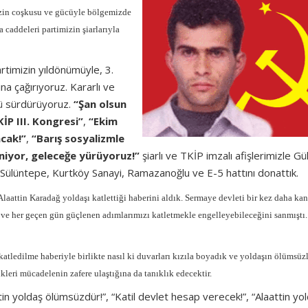
mizin coşkusu ve gücüyle bölgemizde
a caddeleri partimizin şiarlarıyla
rtimizin yıldönümüyle, 3.
ına çağırıyoruz. Kararlı ve
ü sürdürüyoruz.
“Şan olsun
KİP III. Kongresi”
,
“Ekim
acak!”
,
“Barış sosyalizmle
niyor, geleceğe yürüyoruz!”
şiarlı ve TKİP imzalı afişlerimizle Gü
 Sülüntepe, Kurtköy Sanayi, Ramazanoğlu ve E-5 hattını donattık.
Alaattin Karadağ yoldaşı katlettiği haberini aldık. Sermaye devleti bir kez daha kan
ve her geçen gün güçlenen adımlarımızı katletmekle engelleyebileceğini sanmıştı.
 katledilme haberiyle birlikte nasıl ki duvarları kızıla boyadık ve yoldaşın ölümsü
kleri mücadelenin zafere ulaştığına da tanıklık edecektir.
tin yoldaş ölümsüzdür!”, “Katil devlet hesap verecek!”, “Alaattin yo