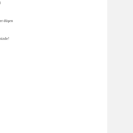
i
er düşen
mizde!