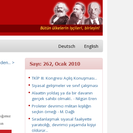
Deutsch
English
nden... >
Sayı: 262, Ocak 2010
TKİP III. Kongresi Açılış Konuşması...
Siyasal gelişmeler ve sınıf çalışması
Alaattin yoldaş ya da bir davanın
gerçek sahibi olmak!.. - Nilgün Eren
Proleter devrimci militan kişiliğin
seçkin örneği - M. Dağlı
dığımız
Sıradanlaşmak siyasal faaliyette
ın
yaratıcılığı, devrimci yaşamda kişiyi
öldürür...