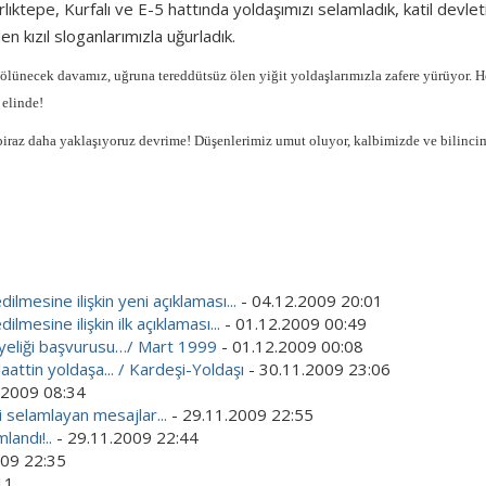
arlıktepe, Kurfalı ve E-5 hattında yoldaşımızı selamladık, katil devlet
n kızıl sloganlarımızla uğurladık.
lünecek davamız, uğruna tereddütsüz ölen yiğit yoldaşlarımızla zafere yürüyor. H
 elinde!
le biraz daha yaklaşıyoruz devrime! Düşenlerimiz umut oluyor, kalbimizde ve bilinci
lmesine ilişkin yeni açıklaması...
- 04.12.2009 20:01
mesine ilişkin ilk açıklaması...
- 01.12.2009 00:49
 üyeliği başvurusu…/ Mart 1999
- 01.12.2009 00:08
attin yoldaşa... / Kardeşi-Yoldaşı
- 30.11.2009 23:06
.2009 08:34
i selamlayan mesajlar...
- 29.11.2009 22:55
landı!..
- 29.11.2009 22:44
009 22:35
11