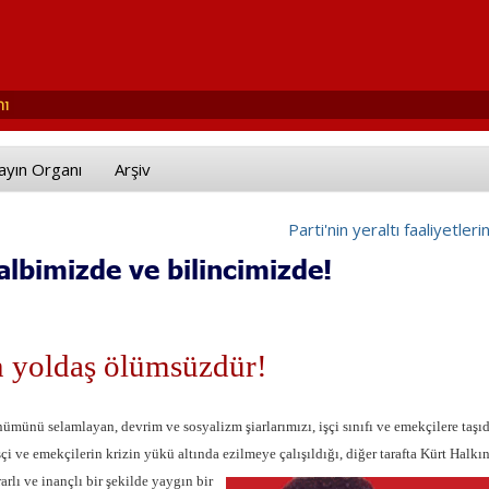
ayın Organı
Arşiv
Parti'nin yeraltı faaliyetleri
lbimizde ve bilincimizde!
n yoldaş ölümsüzdür!
münü selamlayan, devrim ve sosyalizm şiarlarımızı, işçi sınıfı ve emekçilere taşı
çi ve emekçilerin krizin yükü altında ezilmeye çalışıldığı, diğer tarafta Kürt
Halkın
arlı ve inançlı bir şekilde yaygın bir