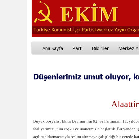
Ana Sayfa
Parti
Bildiriler
Merkez Y
Düşenlerimiz umut oluyor, ka
Alaatti
Büyük Sosyalist Ekim Devrimi’nin 92. ve Partimizin 11. yıldönü
faaliyetimizi, tüm coşku ve inancımızla başlattık. Bir yandan iş
açılım aldatmacasıyla teslim alınmaya çalışıldığı bir evrede kar