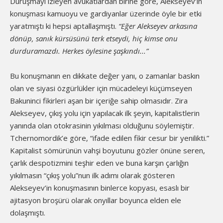
Duruşmayı izleyen avukatlardan birine göre, Alekseyev’in
konuşması kamuoyu ve gardiyanlar üzerinde öyle bir etki
yaratmıştı ki hepsi aptallaşmıştı.
“Eğer Alekseyev arkasına
dönüp, sanık kürsüsünü terk etseydi, hiç kimse onu
durduramazdı. Herkes öylesine şaşkındı...”
Bu konuşmanın en dikkate değer yanı, o zamanlar baskın
olan ve siyasi özgürlükler için mücadeleyi küçümseyen
Bakuninci fikirleri aşan bir içeriğe sahip olmasıdır. Zira
Alekseyev, çıkış yolu için yapılacak ilk şeyin, kapitalistlerin
yanında olan otokrasinin yıkılması olduğunu söylemiştir.
Tchernomordik’e göre, “ifade edilen fikir cesur bir yenilikti.”
Kapitalist sömürünün vahşi boyutunu gözler önüne seren,
çarlık despotizmini teşhir eden ve buna karşın çarlığın
yıkılmasın “çıkış yolu”nun ilk adımı olarak gösteren
Alekseyev’in konuşmasının binlerce kopyası, esaslı bir
ajitasyon broşürü olarak onyıllar boyunca elden ele
dolaşmıştı.