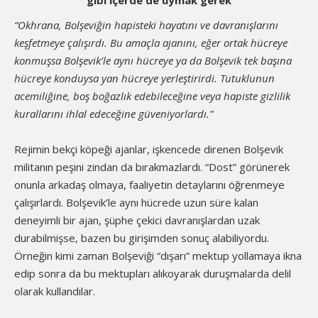
gibi içerde de uymak gerek
“Okhrana, Bolşeviğin hapisteki hayatını ve davranışlarını
keşfetmeye çalışırdı. Bu amaçla ajanını, eğer ortak hücreye
konmuşsa Bolşevik’le aynı hücreye ya da Bolşevik tek başına
hücreye konduysa yan hücreye yerleştirirdi. Tutuklunun
acemiliğine, boş boğazlık edebileceğine veya hapiste gizlilik
kurallarını ihlal edeceğine güveniyorlardı.”
Rejimin bekçi köpeği ajanlar, işkencede direnen Bolşevik
militanın peşini zindan da bırakmazlardı. “Dost” görünerek
onunla arkadaş olmaya, faaliyetin detaylarını öğrenmeye
çalışırlardı. Bolşevik’le aynı hücrede uzun süre kalan
deneyimli bir ajan, şüphe çekici davranışlardan uzak
durabilmişse, bazen bu girişimden sonuç alabiliyordu.
Örneğin kimi zaman Bolşeviği “dışarı” mektup yollamaya ikna
edip sonra da bu mektupları alıkoyarak duruşmalarda delil
olarak kullandılar.