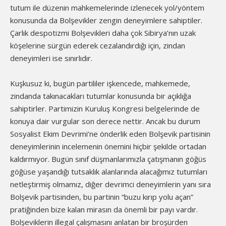
tutum ile düzenin mahkemelerinde izlenecek yol/yöntem
konusunda da Bolşevikler zengin deneyimlere sahiptiler.
Çarlık despotizmi Bolşevikleri daha çok Sibirya’nın uzak
köşelerine sürgün ederek cezalandırdığı için, zindan
deneyimleri ise sınırlıdır.
Kuşkusuz ki, bugün partililer işkencede, mahkemede,
zindanda takınacakları tutumlar konusunda bir açıklığa
sahiptirler. Partimizin Kuruluş Kongresi belgelerinde de
konuya dair vurgular son derece nettir. Ancak bu durum
Sosyalist Ekim Devrimi’ne önderlik eden Bolşevik partisinin
deneyimlerinin incelemenin önemini hiçbir şekilde ortadan
kaldırmıyor. Bugün sınıf düşmanlarımızla çatışmanın göğüs
göğüse yaşandığı tutsaklık alanlarında alacağımız tutumları
netleştirmiş olmamız, diğer devrimci deneyimlerin yanı sıra
Bolşevik partisinden, bu partinin “buzu kırıp yolu açan”
pratiğinden bize kalan mirasın da önemli bir payı vardır.
Bolşeviklerin illegal çalışmasını anlatan bir broşürden