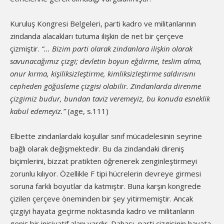
Kuruluş Kongresi Belgeleri, parti kadro ve militanlarının
zindanda alacakları tutuma ilişkin de net bir çerçeve
çizmiştir.
“... Bizim parti olarak zindanlara ilişkin olarak
savunacağımız çizgi; devletin boyun eğdirme, teslim alma,
onur kırma, kişiliksizleştirme, kimliksizleştirme saldırısını
cepheden göğüsleme çizgisi olabilir. Zindanlarda direnme
çizgimiz budur, bundan taviz veremeyiz, bu konuda esneklik
kabul edemeyiz.”
(age, s.111)
Elbette zindanlardaki koşullar sınıf mücadelesinin seyrine
bağlı olarak değişmektedir. Bu da zindandaki direniş
biçimlerini, bizzat pratikten öğrenerek zenginleştirmeyi
zorunlu kılıyor. Özellikle F tipi hücrelerin devreye girmesi
soruna farklı boyutlar da katmıştır. Buna karşın kongrede
çizilen çerçeve öneminden bir şey yitirmemiştir. Ancak
çizgiyi hayata geçirme noktasında kadro ve militanların
geniş bir inisiyatif alanı vardır. Dahası, parti çizgisinin hayata