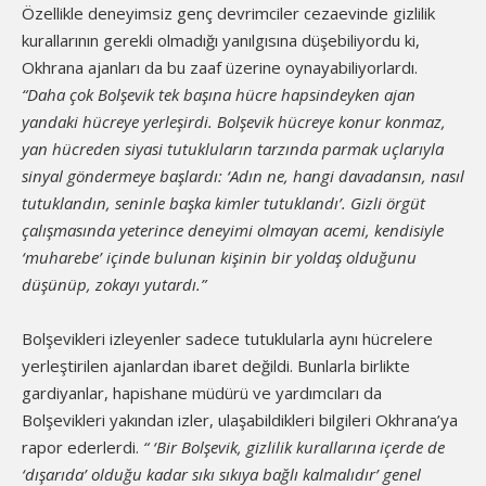
Özellikle deneyimsiz genç devrimciler cezaevinde gizlilik
kurallarının gerekli olmadığı yanılgısına düşebiliyordu ki,
Okhrana ajanları da bu zaaf üzerine oynayabiliyorlardı.
“Daha çok Bolşevik tek başına hücre hapsindeyken ajan
yandaki hücreye yerleşirdi. Bolşevik hücreye konur konmaz,
yan hücreden siyasi tutukluların tarzında parmak uçlarıyla
sinyal göndermeye başlardı: ‘Adın ne, hangi davadansın, nasıl
tutuklandın, seninle başka kimler tutuklandı’. Gizli örgüt
çalışmasında yeterince deneyimi olmayan acemi, kendisiyle
‘muharebe’ içinde bulunan kişinin bir yoldaş olduğunu
düşünüp, zokayı yutardı.”
Bolşevikleri izleyenler sadece tutuklularla aynı hücrelere
yerleştirilen ajanlardan ibaret değildi. Bunlarla birlikte
gardiyanlar, hapishane müdürü ve yardımcıları da
Bolşevikleri yakından izler, ulaşabildikleri bilgileri Okhrana’ya
rapor ederlerdi.
“ ‘Bir Bolşevik, gizlilik kurallarına içerde de
‘dışarıda’ olduğu kadar sıkı sıkıya bağlı kalmalıdır’ genel