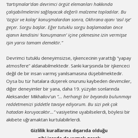
‘tartışmalar’dan devrimci örgüt elemanları hakkında
çalışabilmelerini sağlayacak değerli malzeme topladılar. Bu
‘özgür ve kolay’ konuşmalardan sonra, Okhrana ajanı ‘asıl işe’
geçer. Sorgu başlar. Eğer tutuklu sorgu başlamadan önce
ajanın kendisini ‘konuşmanın’ içine çekmesine izin vermişse
işin yarısı tamam demektir.”
Devrimci tutuklu deneyimsizse, işkencecinin yarattığı “yapay
atmosfere” aldanabilmektedir. Sanki karşısında bir işkenceci
değil de bir insan varmış yanılsamasına düşebilmektedir.
Oysa bu tür hatalara düşerek onurunu kaybeden devimciler,
diğer deneyimler bir yana, daha 19. yüzyılın sonlarında
Aleksander Mikhailov’un
“... herhangi bir beyanda bulunmayı
reddetmenizi şiddetle tavsiye ediyorum. Bu sizi pek çok
hatadan koruyacaktır...”
vasiyetine uyabilselerdi, böylesi bir
akıbete uğramaktan kurtulabilirlerdi.
Gizlilik kurallarına dışarıda olduğu