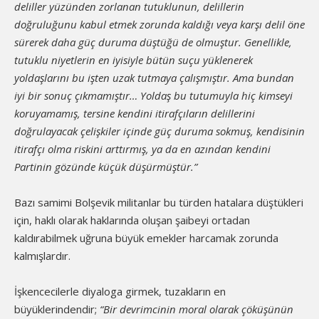
deliller yüzünden zorlanan tutuklunun, delillerin
doğruluğunu kabul etmek zorunda kaldığı veya karşı delil öne
sürerek daha güç duruma düştüğü de olmuştur. Genellikle,
tutuklu niyetlerin en iyisiyle bütün suçu yüklenerek
yoldaşlarını bu işten uzak tutmaya çalışmıştır. Ama bundan
iyi bir sonuç çıkmamıştır… Yoldaş bu tutumuyla hiç kimseyi
koruyamamış, tersine kendini itirafçıların delillerini
doğrulayacak çelişkiler içinde güç duruma sokmuş, kendisinin
itirafçı olma riskini arttırmış, ya da en azından kendini
Partinin gözünde küçük düşürmüştür.”
Bazı samimi Bolşevik militanlar bu türden hatalara düştükleri
için, haklı olarak haklarında oluşan şaibeyi ortadan
kaldırabilmek uğruna büyük emekler harcamak zorunda
kalmışlardır.
İşkencecilerle diyaloga girmek, tuzakların en
büyüklerindendir;
“Bir devrimcinin moral olarak çöküşünün