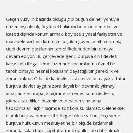
Geçen yüzyılın başında olduğu gibi bugün de her yönüyle
düzen dışı olmak, örgütsel bakımından onun denetimi ve
icazeti dışında konumlanmak, böylece siyasal faaliyetini ve
mücadelesini her durum ve koşulda güvence altına almak,
ciddi devrim partilerinin temel ilkelerinden biri olmaya
devam ediyor. Bu çerçevede gerici burjuva sınıf devleti
karşısında illegal temel üzerinde konumlanma öznel bir
tercih olmayıp nesnel koşulların dayattığı bir gereklilik ve
zorunluluktur. O halde kapitalist sistemi ve onu ayakta tutan
burjuva devlet aygıtını zora dayalı bir devrimle yıkmayı
amaçladıklarını apaçık biçimde ilan eden komünistlerin,
yıkmak istedikleri düzenin ve devletin sınırlarına
hapsolmaları hiçbir biçimde söz konusu olamaz. Geleneksel
olarak burjuva demokratik özgürlüklere ve bu çerçevede
burjuva hukukunun meşruiyetine bir ölçüde katlanmak
zorunda kalan batılı kapitalist metropoller de dahil olmak