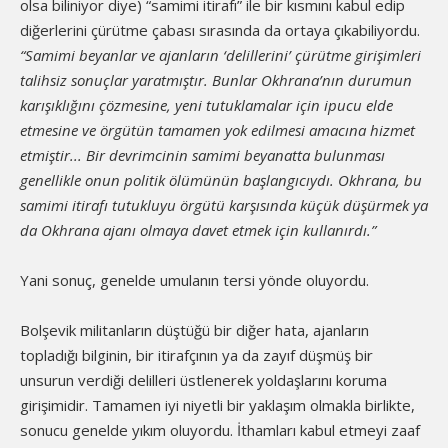
olsa biliniyor diye) “samimi itirafı” ile bir kısmını kabul edip
diğerlerini çürütme çabası sırasında da ortaya çıkabiliyordu.
“Samimi beyanlar ve ajanların ‘delillerini’ çürütme girişimleri
talihsiz sonuçlar yaratmıştır. Bunlar Okhrana’nın durumun
karışıklığını çözmesine, yeni tutuklamalar için ipucu elde
etmesine ve örgütün tamamen yok edilmesi amacına hizmet
etmiştir... Bir devrimcinin samimi beyanatta bulunması
genellikle onun politik ölümünün başlangıcıydı. Okhrana, bu
samimi itirafı tutukluyu örgütü karşısında küçük düşürmek ya
da Okhrana ajanı olmaya davet etmek için kullanırdı.”
Yani sonuç, genelde umulanın tersi yönde oluyordu.
Bolşevik militanların düştüğü bir diğer hata, ajanların
topladığı bilginin, bir itirafçının ya da zayıf düşmüş bir
unsurun verdiği delilleri üstlenerek yoldaşlarını koruma
girişimidir. Tamamen iyi niyetli bir yaklaşım olmakla birlikte,
sonucu genelde yıkım oluyordu. İthamları kabul etmeyi zaaf