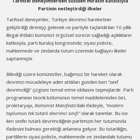
Tarihsel deneyimlerden süzülen mirasın katkısıyla
Partinin netleştirdiği ilkeler
Tarihsel deneyimler, Türkiye devrimci hareketinin
geliştirdiği direnişçi gelenek ve partiyle taçlandırılan 10 yıllık
illegal-ihtilalci komünist örgütsel sürecin sağladığı açıklıkların
katkısıyla, parti kuruluş kongresinde; siyasi poliste,
mahkemede ve zindanda tutum üzerinde bağlayıcı ilkeler
saptanmıştır.
Bilindiği üzere komünistler, bağımsız bir hareket olarak
devrimci mücadeleye adım attıkları günden beri “sınıf
devrimciliği” çizgisini temsil etme iddiasını taşımışlardır. Parti
programının teorik bölümünün temel maddelerinden biri,
proletaryayı,
Komünist Manifesto
’daki ifadeyle,
“modern
toplumun tek tutarlı devrimci sınıfı”
olarak tanımlar. Bu ise
ileri sınıfın tutarlı devrimciliğinin partimizin her tutumunda
ifadesini bulması gerektiği anlamına geliyor. Bu tutarlılığın,
partililerin siyasi poliste, mahkemede ve zindandaki tutumu