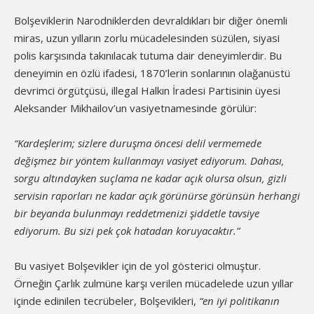
Bolşeviklerin Narodniklerden devraldıkları bir diğer önemli
miras, uzun yılların zorlu mücadelesinden süzülen, siyasi
polis karşısında takınılacak tutuma dair deneyimlerdir. Bu
deneyimin en özlü ifadesi, 1870’lerin sonlarının olağanüstü
devrimci örgütçüsü, illegal Halkın İradesi Partisinin üyesi
Aleksander Mikhailov’un vasiyetnamesinde görülür:
“Kardeşlerim; sizlere duruşma öncesi delil vermemede
değişmez bir yöntem kullanmayı vasiyet ediyorum. Dahası,
sorgu altındayken suçlama ne kadar açık olursa olsun, gizli
servisin raporları ne kadar açık görünürse görünsün herhangi
bir beyanda bulunmayı reddetmenizi şiddetle tavsiye
ediyorum. Bu sizi pek çok hatadan koruyacaktır.”
Bu vasiyet Bolşevikler için de yol gösterici olmuştur.
Örneğin Çarlık zulmüne karşı verilen mücadelede uzun yıllar
içinde edinilen tecrübeler, Bolşevikleri,
“en iyi politikanın