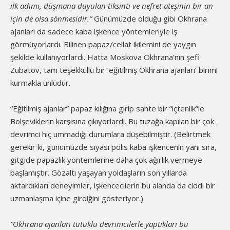
ilk adımı, düşmana duyulan tiksinti ve nefret ateşinin bir an
için de olsa sönmesidir.”
Günümüzde olduğu gibi Okhrana
ajanları da sadece kaba işkence yöntemleriyle iş
görmüyorlardı. Bilinen papaz/cellat ikilemini de yaygın
şekilde kullanıyorlardı. Hatta Moskova Okhrana’nın şefi
Zubatov, tam teşekküllü bir ‘eğitilmiş Okhrana ajanları’ birimi
kurmakla ünlüdür.
“Eğitilmiş ajanlar” papaz kılığına girip sahte bir “içtenlik”le
Bolşeviklerin karşısına çıkıyorlardı. Bu tuzağa kapılan bir çok
devrimci hiç ummadığı durumlara düşebilmiştir. (Belirtmek
gerekir ki, günümüzde siyasi polis kaba işkencenin yanı sıra,
gitgide papazlık yöntemlerine daha çok ağırlık vermeye
başlamıştır. Gözaltı yaşayan yoldaşların son yıllarda
aktardıkları deneyimler, işkencecilerin bu alanda da ciddi bir
uzmanlaşma içine girdiğini gösteriyor.)
“Okhrana ajanları tutuklu devrimcilerle yaptıkları bu