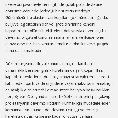
üzere burjuva devletlerin gitgide çıplak polis devletine
dönüşme yönünde ilerlediği bir sürecin içindeyiz.
Günümüzün bu uluslararası koşulları gözönüne alındığında,
burjuva legalitesinin dar ve iğreti sınırlarına kendini
hapsetmenin ölümcül tehlikeleri, dolayısıyla düzen dışı bir
devrimci örgütsel konumlanmanın anlamı ve ilkesel önemi,
dünya devrimci hareketinin geneli için olmak üzere, gitgide
daha da artmaktadır.
Düzen karşısında illegal konumlanma, ondan ibaret
olmamakla beraber gizlilik kurallarını da şart koşar. İlkin,
kapitalist devletlerin, düzeni yıkmayı stratejik temel hedef
kabul eden parti ya da örgütlere yaşam hakkı tanımamak için
en aşağılık olanları dahil olmak üzere her yola başvurdukları
gerçeği var. Öte yandan ücretli kölelik zincirlerini parçalayıp
proletaryanın devrimci iktidarını kurmak için mücadele eden
komünistlerin önünde de, devrimci bir işçi ve emekçi
hareketi dalgası kabarana kadar örgütsel varlığını