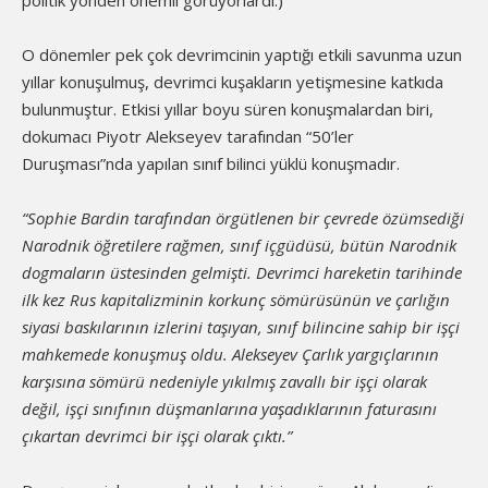
politik yönden önemli görüyorlardı.)
O dönemler pek çok devrimcinin yaptığı etkili savunma uzun
yıllar konuşulmuş, devrimci kuşakların yetişmesine katkıda
bulunmuştur. Etkisi yıllar boyu süren konuşmalardan biri,
dokumacı Piyotr Alekseyev tarafından “50’ler
Duruşması”nda yapılan sınıf bilinci yüklü konuşmadır.
“Sophie Bardin tarafından örgütlenen bir çevrede özümsediği
Narodnik öğretilere rağmen, sınıf içgüdüsü, bütün Narodnik
dogmaların üstesinden gelmişti. Devrimci hareketin tarihinde
ilk kez Rus kapitalizminin korkunç sömürüsünün ve çarlığın
siyasi baskılarının izlerini taşıyan, sınıf bilincine sahip bir işçi
mahkemede konuşmuş oldu. Alekseyev Çarlık yargıçlarının
karşısına sömürü nedeniyle yıkılmış zavallı bir işçi olarak
değil, işçi sınıfının düşmanlarına yaşadıklarının faturasını
çıkartan devrimci bir işçi olarak çıktı.”