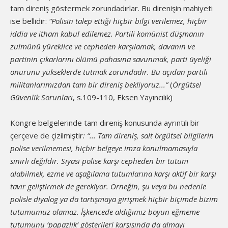
tam direniş göstermek zorundadırlar. Bu direnişin mahiyeti
ise bellidir:
“Polisin talep ettiği hiçbir bilgi verilemez, hiçbir
iddia ve itham kabul edilemez. Partili komünist düşmanın
zulmünü yüreklice ve cepheden karşılamak, davanın ve
partinin çıkarlarını ölümü pahasına savunmak, parti üyeliği
onurunu yükseklerde tutmak zorundadır. Bu açıdan partili
militanlarımızdan tam bir direniş bekliyoruz...”
(
Örgütsel
Güvenlik Sorunları
, s.109-110, Eksen Yayıncılık)
Kongre belgelerinde tam direniş konusunda ayrıntılı bir
çerçeve de çizilmiştir
: “... Tam direniş, salt örgütsel bilgilerin
polise verilmemesi, hiçbir belgeye imza konulmamasıyla
sınırlı değildir. Siyasi polise karşı cepheden bir tutum
alabilmek, ezme ve aşağılama tutumlarına karşı aktif bir karşı
tavır geliştirmek de gerekiyor. Örneğin, şu veya bu nedenle
polisle diyalog ya da tartışmaya girişmek hiçbir biçimde bizim
tutumumuz olamaz. İşkencede aldığımız boyun eğmeme
tutumunu ‘papazlık‘ gösterileri karşısında da almayı