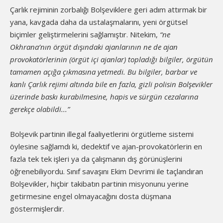
Çarlık rejiminin zorbalığı Bolşeviklere geri adım attırmak bir
yana, kavgada daha da ustalaşmalarını, yeni örgütsel
biçimler geliştirmelerini sağlamıştır. Nitekim,
“ne
Okhrana’nın örgüt dışındaki ajanlarının ne de ajan
provokatörlerinin (örgüt içi ajanlar) topladığı bilgiler, örgütün
tamamen açığa çıkmasına yetmedi. Bu bilgiler, barbar ve
kanlı Çarlık rejimi altında bile en fazla, gizli polisin Bolşevikler
üzerinde baskı kurabilmesine, hapis ve sürgün cezalarına
gerekçe olabildi...”
Bolşevik partinin illegal faaliyetlerini örgütleme sistemi
öylesine sağlamdı ki, dedektif ve ajan-provokatörlerin en
fazla tek tek işleri ya da çalışmanın dış görünüşlerini
öğrenebiliyordu. Sınıf savaşını Ekim Devrimi ile taçlandıran
Bolşevikler, hiçbir takibatın partinin misyonunu yerine
getirmesine engel olmayacağını dosta düşmana
göstermişlerdir.