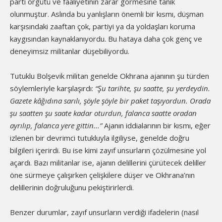
parti örgütü ve faaliyetinin zarar görmesine tanık
olunmuştur. Aslında bu yanlışların önemli bir kısmı, düşman
karşısındaki zaaftan çok, partiyi ya da yoldaşları koruma
kaygısından kaynaklanıyordu. Bu hataya daha çok genç ve
deneyimsiz militanlar düşebiliyordu.
Tutuklu Bolşevik militan genelde Okhrana ajanının şu türden
söylemleriyle karşılaşırdı:
“Şu tarihte, şu saatte, şu yerdeydin.
Gazete kâğıdına sarılı, şöyle şöyle bir paket taşıyordun. Orada
şu saatten şu saate kadar oturdun, falanca saatte oradan
ayrılıp, falanca yere gittin...”
Ajanın iddialarının bir kısmı, eğer
izlenen bir devrimci tutukluyla ilgiliyse, genelde doğru
bilgileri içerirdi. Bu ise kimi zayıf unsurların çözülmesine yol
açardı. Bazı militanlar ise, ajanın delillerini çürütecek deliller
öne sürmeye çalışırken çelişkilere düşer ve Okhrana’nın
delillerinin doğruluğunu pekiştirirlerdi.
Benzer durumlar, zayıf unsurların verdiği ifadelerin (nasıl