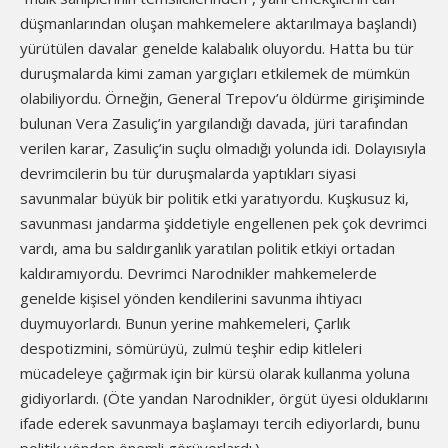
düşmanlarından oluşan mahkemelere aktarılmaya başlandı)
yürütülen davalar genelde kalabalık oluyordu. Hatta bu tür
duruşmalarda kimi zaman yargıçları etkilemek de mümkün
olabiliyordu. Örneğin, General Trepov’u öldürme girişiminde
bulunan Vera Zasuliç’in yargılandığı davada, jüri tarafından
verilen karar, Zasuliç’in suçlu olmadığı yolunda idi. Dolayısıyla
devrimcilerin bu tür duruşmalarda yaptıkları siyasi
savunmalar büyük bir politik etki yaratıyordu. Kuşkusuz ki,
savunması jandarma şiddetiyle engellenen pek çok devrimci
vardı, ama bu saldırganlık yaratılan politik etkiyi ortadan
kaldıramıyordu. Devrimci Narodnikler mahkemelerde
genelde kişisel yönden kendilerini savunma ihtiyacı
duymuyorlardı. Bunun yerine mahkemeleri, Çarlık
despotizmini, sömürüyü, zulmü teşhir edip kitleleri
mücadeleye çağırmak için bir kürsü olarak kullanma yoluna
gidiyorlardı. (Öte yandan Narodnikler, örgüt üyesi olduklarını
ifade ederek savunmaya başlamayı tercih ediyorlardı, bunu