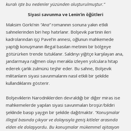
kuralı işte bu nedenler yüzünden oluşturulmuştur.”
Siyasi savunma ve Lenin’in öğütleri
Maksim Gorki’nin
“Ana”
romanının sonuna yakın etkili
sahnelerinden biri hep hatırlanır. Bolşevik partinin ileri
kadrolarından işçi Pavel’in annesi, oğlunun mahkemede
yaptığı konuşmanın illegal basılan metinini bir bölgeye
götürürken trende tutuklanır. Saldırıyı yiğitçe karşılayan ana,
jandarmaya rağmen olayı merakla izleyen yolculara hitap
ederek çarlık zulmünü teşhir eder. Bu sahne, Bolşevik
militanların siyasi savunmalarını nasıl etkili bir şekilde
kullandıklarını gösterir.
Bolşeviklerin Narodniklerden devraldığı bir diğer miras ise
mahkemelerde yapılan siyasi savunmaları broşür/bildiri
şeklinde basıp yaygın bir şekilde dağıtmaktır.
“Konuşmalar
illegal basında çıkıyor ve dolayısıyla geniş kitleler arasında
elden ele dolaşıyordu. Bu konuşmalar mükemmel ajitasyon