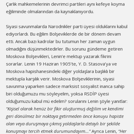
Çarlık mahkemelerinin devrimci partileri aynı kefeye koyma
eğiliminde olmalarından da kaynaklanıyordu.
Siyasi savunmalarda Narodnikler parti üyesi olduklarını kabul
ediyorlardı. Bu eğilim Bolşeviklerde de bir dönem devam
etti. Ancak bazı kadrolar bu tutumun her zaman uygun
olmadığını düşünmektedirler. Bu sorunu gündeme getiren
Moskova Bolşevikleri, Lenin’e mektup yazarak fikrini
sorarlar. Lenin 19 Haziran 1905’te, Y. D. Stasova’ya ve
Moskova hapishanesindeki diğer yoldaşlara başlıklı bir
mektupla karşılık verir. Moskova Bolşeviklerinin, siyasi
savunma yaparken sadece marksist sosyalist inanca sahip
biri olduğumuzu mu söyleyelim, yoksa RSDİP üyesi
olduğumuzu kabul mü edelim? sorularını Lenin şöyle yanıtlar:
“Kişisel olarak henüz bir fikir oluşturmuş değilim ve kendimi
geri dönülmez bir noktaya getirmeden önce konuyu hapiste
olan veya duruşmaya çıkmış yoldaşlarla detaylı bir şekilde
konuşmayı tercih etmek durumundayım...”
Ayrıca Lenin,
“Her