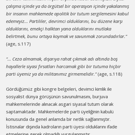
çalışma içinde ya da örgütsel bir operasyon içinde yakalanmış
bir insanın mahkemede apolitik bir tutum sergilemesini kabul
edemeyiz... Partililer, devrimci olduklarını, bu düzene karşı
olduklarını, emekçi halktan yana olduklarını mutlaka
belirtmek, bunu ortaya koymak ve savunmak zorundadırlar.”
(age, s.117)
“... Ceza almamak, dışarıya rahat çıkmak adı altında boş
hayallerle siyasi fırsatları harcamak gibi bir tutuma hiçbir
parti üyemiz ya da militanımız girmemelidir.”
(age, s.118)
Gördüğümüz gibi kongre belgeleri, devimci kimlik ile
sosyalist dünya görüşünün savunulmasını, burjuva
mahkemelerinde alınacak asgari siyasal tutum olarak
saptamaktadır. Mahkemelerde parti üyeliğinin kabulü
konusunda da genel anlamda bir netlik sağlanmıştır.
İstisnalar dışında kadroların parti üyesi olduklarını ifade
etmelerine gerek olmadığı vurgulanmıştır.