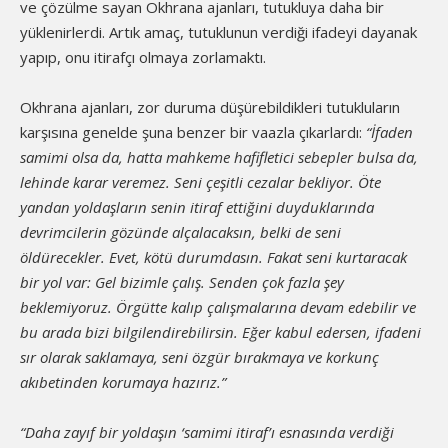
ve çözülme sayan Okhrana ajanları, tutukluya daha bir
yüklenirlerdi. Artık amaç, tutuklunun verdiği ifadeyi dayanak
yapıp, onu itirafçı olmaya zorlamaktı.
Okhrana ajanları, zor duruma düşürebildikleri tutukluların
karşısına genelde şuna benzer bir vaazla çıkarlardı:
“İfaden
samimi olsa da, hatta mahkeme hafifletici sebepler bulsa da,
lehinde karar veremez. Seni çeşitli cezalar bekliyor. Öte
yandan yoldaşların senin itiraf ettiğini duyduklarında
devrimcilerin gözünde alçalacaksın, belki de seni
öldürecekler. Evet, kötü durumdasın. Fakat seni kurtaracak
bir yol var: Gel bizimle çalış. Senden çok fazla şey
beklemiyoruz. Örgütte kalıp çalışmalarına devam edebilir ve
bu arada bizi bilgilendirebilirsin. Eğer kabul edersen, ifadeni
sır olarak saklamaya, seni özgür bırakmaya ve korkunç
akıbetinden korumaya hazırız.”
“Daha zayıf bir yoldaşın ‘samimi itiraf’ı esnasında verdiği