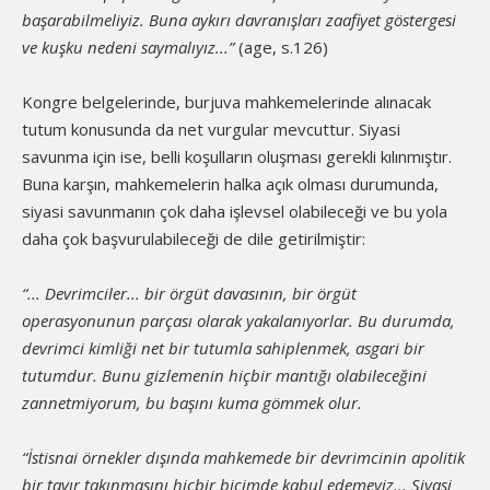
başarabilmeliyiz. Buna aykırı davranışları zaafiyet göstergesi
ve kuşku nedeni saymalıyız...”
(age, s.126)
Kongre belgelerinde, burjuva mahkemelerinde alınacak
tutum konusunda da net vurgular mevcuttur. Siyasi
savunma için ise, belli koşulların oluşması gerekli kılınmıştır.
Buna karşın, mahkemelerin halka açık olması durumunda,
siyasi savunmanın çok daha işlevsel olabileceği ve bu yola
daha çok başvurulabileceği de dile getirilmiştir:
“... Devrimciler... bir örgüt davasının, bir örgüt
operasyonunun parçası olarak yakalanıyorlar. Bu durumda,
devrimci kimliği net bir tutumla sahiplenmek, asgari bir
tutumdur. Bunu gizlemenin hiçbir mantığı olabileceğini
zannetmiyorum, bu başını kuma gömmek olur.
“İstisnai örnekler dışında mahkemede bir devrimcinin apolitik
bir tavır takınmasını hiçbir biçimde kabul edemeyiz... Siyasi