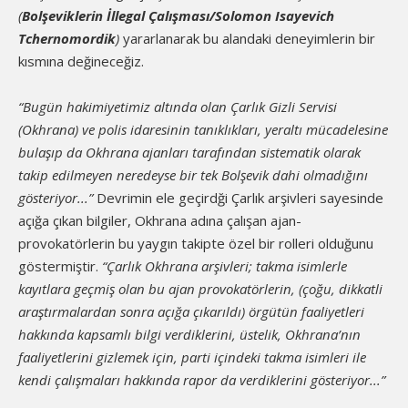
(
Bolşeviklerin İllegal Çalışması/Solomon Isayevich
Tchernomordik
)
yararlanarak bu alandaki deneyimlerin bir
kısmına değineceğiz.
“Bugün hakimiyetimiz altında olan Çarlık Gizli Servisi
(Okhrana) ve polis idaresinin tanıklıkları, yeraltı mücadelesine
bulaşıp da Okhrana ajanları tarafından sistematik olarak
takip edilmeyen neredeyse bir tek Bolşevik dahi olmadığını
gösteriyor...”
Devrimin ele geçirdği Çarlık arşivleri sayesinde
açığa çıkan bilgiler, Okhrana adına çalışan ajan-
provokatörlerin bu yaygın takipte özel bir rolleri olduğunu
göstermiştir.
“Çarlık Okhrana arşivleri; takma isimlerle
kayıtlara geçmiş olan bu ajan provokatörlerin, (çoğu, dikkatli
araştırmalardan sonra açığa çıkarıldı) örgütün faaliyetleri
hakkında kapsamlı bilgi verdiklerini, üstelik, Okhrana’nın
faaliyetlerini gizlemek için, parti içindeki takma isimleri ile
kendi çalışmaları hakkında rapor da verdiklerini gösteriyor...”