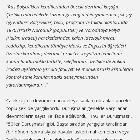
“Rus Bolşevikleri kendilerinden önceki devrimci kuşağın
Çarlıkla mücadelede kazandığı zengin deneyimlerden çok şey
öğrendiler. Bolşevikler, teori, program ve taktik alanlarında
1870’lerdeki Narodnik (popülistler) ve Narodnaya Volya
(Halkın İradesi) hareketlerinden kalan ideolojik mirası
reddedip, kendilerini tümüyle Marks ve Engels’in öğretileri
üzerine kurulmuş devrimci proleter sosyalizm temelinde
konumlandırmakla birlikte, seleflerinin; özellikle de Halkın
İradesi üyelerinin yer altı faaliyeti ve mahkemedeki kendilerini
kontrol etme konularındaki deneyimlerinden
yararlanmışlardır…”
Çarlık rejimi, devrimci mücadeleye katılan militanları önceleri
toplu şekilde yargılıyordu. Duruşmalar genelde yargılanan
devrimcilerin sayısı ile ifade ediliyordu; “193’ler Duruşması”,
“50’ler Duruşması” gibi. Başta sıradan yargıçlar tarafından
(bir dönem sonra siyasi davalar askeri mahkemelere veya
“mülk sahiplerinin temsilcilerinden”, yani emekçilerin can