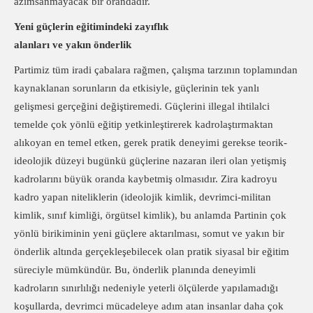
azımsanmayacak bir orandadır.
Yeni güçlerin eğitimindeki zayıflık
alanları ve yakın önderlik
Partimiz tüm iradi çabalara rağmen, çalışma tarzının toplamından
kaynaklanan sorunların da etkisiyle, güçlerinin tek yanlı
gelişmesi gerçeğini değiştiremedi. Güçlerini illegal ihtilalci
temelde çok yönlü eğitip yetkinleştirerek kadrolaştırmaktan
alıkoyan en temel etken, gerek pratik deneyimi gerekse teorik-
ideolojik düzeyi bugünkü güçlerine nazaran ileri olan yetişmiş
kadrolarını büyük oranda kaybetmiş olmasıdır. Zira kadroyu
kadro yapan niteliklerin (ideolojik kimlik, devrimci-militan
kimlik, sınıf kimliği, örgütsel kimlik), bu anlamda Partinin çok
yönlü birikiminin yeni güçlere aktarılması, somut ve yakın bir
önderlik altında gerçekleşebilecek olan pratik siyasal bir eğitim
süreciyle mümkündür. Bu, önderlik planında deneyimli
kadroların sınırlılığı nedeniyle yeterli ölçülerde yapılamadığı
koşullarda, devrimci mücadeleye adım atan insanlar daha çok