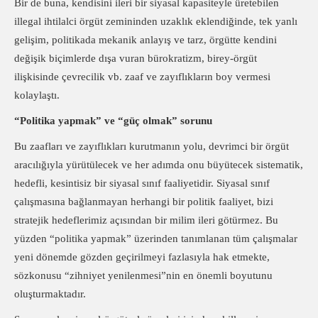
Bir de buna, kendisini ileri bir siyasal kapasiteyle üretebilen
illegal ihtilalci örgüt zemininden uzaklık eklendiğinde, tek yanlı
gelişim, politikada mekanik anlayış ve tarz, örgütte kendini
değişik biçimlerde dışa vuran bürokratizm, birey-örgüt
ilişkisinde çevrecilik vb. zaaf ve zayıflıkların boy vermesi
kolaylaştı.
“Politika yapmak” ve “güç olmak” sorunu
Bu zaafları ve zayıflıkları kurutmanın yolu, devrimci bir örgüt
aracılığıyla yürütülecek ve her adımda onu büyütecek sistematik,
hedefli, kesintisiz bir siyasal sınıf faaliyetidir. Siyasal sınıf
çalışmasına bağlanmayan herhangi bir politik faaliyet, bizi
stratejik hedeflerimiz açısından bir milim ileri götürmez. Bu
yüzden “politika yapmak” üzerinden tanımlanan tüm çalışmalar
yeni dönemde gözden geçirilmeyi fazlasıyla hak etmekte,
sözkonusu “zihniyet yenilenmesi”nin en önemli boyutunu
oluşturmaktadır.