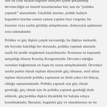
Son on yılın siyasal-örgütsel süreçleri içinde şekillenmiş
devrimciliğin en önemli kusurlarından biri, tam da “politika
yapmak” alanındadır. Güçlülük üzerine, politik faaliyet
kapasitesi üzerine zaman zaman yapılan bazı vurgular, bu
kusurun veya zaafın görülüp anlaşılmasını, dolayısıyla aşılmasını
zora sokmaktadır.
Politika ve güç ilişkisi çarpık kavrandığı, bu ilişkiye mekanik,
tek boyutlu bakıldığı her durumda, politika yapmak alanında
zaaflı bir pratik sergilemek kaçınılmazdır. Konunun en kapsamlı
tartışıldığı dönem Kuruluş Kongremizdir. Devrimci taktiğin
sorunları bağlamında en başta bu sorun tartışılmaktadır. Devrimci
sınıfın partisi olarak toplum düzeyinde güç olmanın, sınıf adına
toplum düzeyinde politika yapmanın ne denli yakıcı bir ihtiyaç
olduğu saptanmaktadır. Politika yapmak için güç olmak
gerektiği, güç olmak için de politika yapmak gerektiği ifade
edilerek, güç/politika ilişkisi diyalektik bir bakışla ortaya
konulmaktadır. Buradan, bugünkü güç ve olanaklarınız ne ise