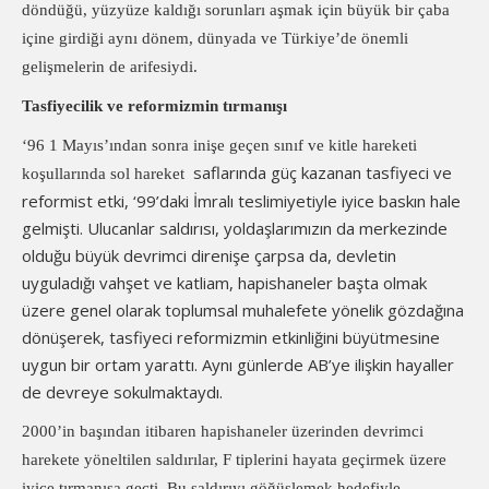
döndüğü, yüzyüze kaldığı sorunları aşmak için büyük bir çaba
içine girdiği aynı dönem, dünyada ve Türkiye’de önemli
gelişmelerin de arifesiydi.
Tasfiyecilik ve reformizmin tırmanışı
‘96 1 Mayıs’ından sonra inişe geçen sınıf ve kitle hareketi
saflarında güç kazanan tasfiyeci ve
koşullarında sol hareket
reformist etki, ‘99’daki İmralı teslimiyetiyle iyice baskın hale
gelmişti. Ulucanlar saldırısı, yoldaşlarımızın da merkezinde
olduğu büyük devrimci direnişe çarpsa da, devletin
uyguladığı vahşet ve katliam, hapishaneler başta olmak
üzere genel olarak toplumsal muhalefete yönelik gözdağına
dönüşerek, tasfiyeci reformizmin etkinliğini büyütmesine
uygun bir ortam yarattı. Aynı günlerde AB’ye ilişkin hayaller
de devreye sokulmaktaydı.
2000’in başından itibaren hapishaneler üzerinden devrimci
harekete yöneltilen saldırılar, F tiplerini hayata geçirmek üzere
iyice tırmanışa geçti. Bu saldırıyı göğüslemek hedefiyle