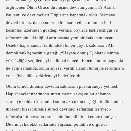
örgütlenen Ölüm Orucu direnişine devletin yanıtı, 19 Aralık
katliamı ve devrimcileri F tiplerine kapatmak oldu. Sermaye
devleti bir kez daha sınıf ve kitle hareketine, onun en ileri
kesimleri üzerinden gözdağı vermiş, böylece tasfiyeciliğin ve
reformizmin etkinliğini artırmasına yeni bir katkı sunmuştu.
Üstelik hapishaneler tarihindeki bu en büyük saldırısını AB
demokratikleşmesinin gereği (“Hayata dönüş!”) olarak sunma
yüzsüzlüğü sergilemeyi de ihmal etmedi. Elbette bu propaganda
ile aynı zamanda, solun siyasal varlık alanını tümüyle reformizm
ve tasfiyecilikle zehirlemeyi hedefliyordu.
Ölüm Orucu direnişi devletin saldırısını püskürtmeye yetmedi.
Hapishaneler üzerinden süren mevzi savaşını bu anlamda
sermaye iktidarı kazandı. Bunun az-çok netleştiği bir dönemden
itibaren, bizzat direniş süreci devrimci saflardan tasfiyeci-
reformist bir havanın esmesinin önemli bir etkenine dönüştü.
Devrimci hareket saflarında yaşanan politik ve örgütsel