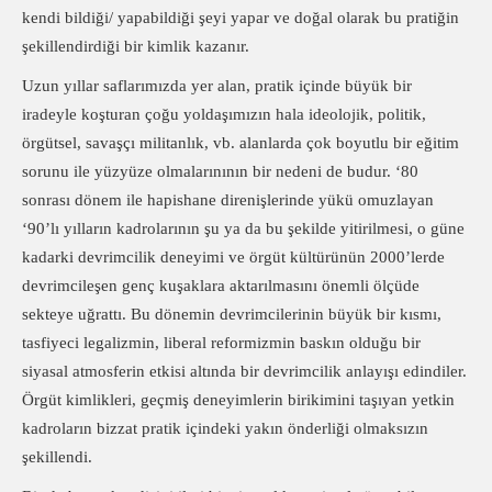
kendi bildiği/ yapabildiği şeyi yapar ve doğal olarak bu pratiğin
şekillendirdiği bir kimlik kazanır.
Uzun yıllar saflarımızda yer alan, pratik içinde büyük bir
iradeyle koşturan çoğu yoldaşımızın hala ideolojik, politik,
örgütsel, savaşçı militanlık, vb. alanlarda çok boyutlu bir eğitim
sorunu ile yüzyüze olmalarınının bir nedeni de budur. ‘80
sonrası dönem ile hapishane direnişlerinde yükü omuzlayan
‘90’lı yılların kadrolarının şu ya da bu şekilde yitirilmesi, o güne
kadarki devrimcilik deneyimi ve örgüt kültürünün 2000’lerde
devrimcileşen genç kuşaklara aktarılmasını önemli ölçüde
sekteye uğrattı. Bu dönemin devrimcilerinin büyük bir kısmı,
tasfiyeci legalizmin, liberal reformizmin baskın olduğu bir
siyasal atmosferin etkisi altında bir devrimcilik anlayışı edindiler.
Örgüt kimlikleri, geçmiş deneyimlerin birikimini taşıyan yetkin
kadroların bizzat pratik içindeki yakın önderliği olmaksızın
şekillendi.