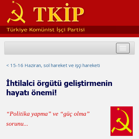
Toggle
navigat
< 15-16 Haziran, sol hareket ve işçi hareketi
İhtilalci örgütü geliştirmenin
hayatı önemi!
“Politika yapma” ve “güç olma”
sorunu...