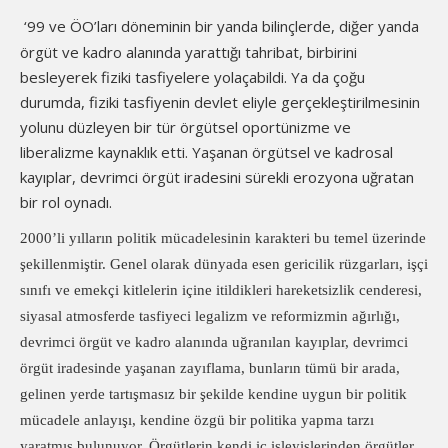
‘99 ve ÖO’ları döneminin bir yanda bilinçlerde, diğer yanda
örgüt ve kadro alanında yarattığı tahribat, birbirini
besleyerek fiziki tasfiyelere yolaçabildi. Ya da çoğu
durumda, fiziki tasfiyenin devlet eliyle gerçekleştirilmesinin
yolunu düzleyen bir tür örgütsel oportünizme ve
liberalizme kaynaklık etti. Yaşanan örgütsel ve kadrosal
kayıplar, devrimci örgüt iradesini sürekli erozyona uğratan
bir rol oynadı.
2000’li yılların politik mücadelesinin karakteri bu temel üzerinde
şekillenmiştir. Genel olarak dünyada esen gericilik rüzgarları, işçi
sınıfı ve emekçi kitlelerin içine itildikleri hareketsizlik cenderesi,
siyasal atmosferde tasfiyeci legalizm ve reformizmin ağırlığı,
devrimci örgüt ve kadro alanında uğranılan kayıplar, devrimci
örgüt iradesinde yaşanan zayıflama, bunların tümü bir arada,
gelinen yerde tartışmasız bir şekilde kendine uygun bir politik
mücadele anlayışı, kendine özgü bir politika yapma tarzı
yaratmış bulunuyor. Örgütlerin kendi iç işleyişlerinden örgütler