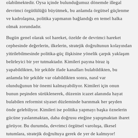
olabilmektedir. Oysa içinde bulunduğumuz dönemde illegal
devrimci örgütlülüğü büyütmek, bu anlamda örgütsel güçlenme
ve kadrolaşma, politika yapmanın bağlandığı en temel halka
olmak zorundadır.
Bugün genel olarak sol hareket, özelde de devrimci hareket
cephesinde değerlerin, ilkelerin, stratejik doğrultunun kolayından
yitirilebilmesinde politika-güç ilişkisine yönelik çarpık yaklaşım
belirleyici bir yer tutmaktadır. Kimileri payına biraz iş
yapabildikten, bir şekilde ifade kanalları bulabildikten, bu
anlamda bir şekilde var olabildikten sonra, nasıl var
olunduğunun bir önemi kalmayabiliyor. Kimileri için onun
bunun peşinden sürüklenerek, düzenin icazet alanında hayat
bulabilen reformist siyaset düzleminde barınmak her şeyden
önde gelebiliyor. Kimileri ise politika yapmayı başka öznelerin
gücüne yaslanmaktan, daha doğrusu eteğine yapışmaktan ibaret
görüyor. Bu durumda, devrimci örgütsel varoluşa, ilkesel
tutumlara, stratejik doğrultuya gerek de yer de kalmıyor!