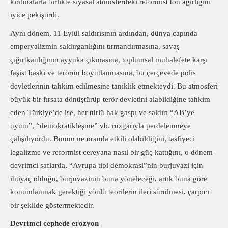
kırılmalarla birlikte siyasal atmosferdeki reformist ton ağırlığını
iyice pekiştirdi.
Aynı dönem, 11 Eylül saldırısının ardından, dünya çapında
emperyalizmin saldırganlığını tırmandırmasına, savaş
çığırtkanlığının ayyuka çıkmasına, toplumsal muhalefete karşı
faşist baskı ve terörün boyutlanmasına, bu çerçevede polis
devletlerinin tahkim edilmesine tanıklık etmekteydi. Bu atmosferi
büyük bir fırsata dönüştürüp terör devletini alabildiğine tahkim
eden Türkiye’de ise, her türlü hak gaspı ve saldırı “AB’ye
uyum”, “demokratikleşme” vb. rüzgarıyla perdelenmeye
çalışılıyordu. Bunun ne oranda etkili olabildiğini, tasfiyeci
legalizme ve reformist cereyana nasıl bir güç kattığını, o dönem
devrimci saflarda, “Avrupa tipi demokrasi”nin burjuvazi için
ihtiyaç olduğu, burjuvazinin buna yöneleceği, artık buna göre
konumlanmak gerektiği yönlü teorilerin ileri sürülmesi, çarpıcı
bir şekilde göstermektedir.
Devrimci cephede erozyon