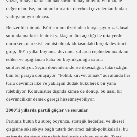
yozlaştırmaya katkı sunmak sorun olmayabiliyor. En dikkate
değer olanı ise, bu tutumların artık devrimci çevreler tarafından
yadırganmıyor olması.
Benzer bir tutumla Kürt sorunu üzerinden karşılaşıyoruz. Ulusal
sorunda marksist-leninist yaklaşım tüm açıklığı ile orta yerde
dururken, marksist-leninist olmak iddiasındaki birçok devrimci
grup, ‘90’lı yıllar boyunca devrimci saflarda cepheden mahkum
edilen ve aşağılanan kaba bir kuyrukçuluğu ısrarla
sürdürebiliyor. Seçim dönemlerinde ise ilkesizliğin, tutarsızlığın
bini bir paraya dönüşüyor. “Politik kuvvet olmak” adı altında her
türlü devrimci ilke ve yaklaşım dudak bükülerek bir yana
itilebiliyor. Komünistler dışında kimse de dönüp, bu nasıl bir
devrimciliktir demek gereği hissetmeyebiliyor.
2000’li yıllarda partili güçler ve sorunlar
Partimiz bütün bu süreç boyunca, stratejik hedefleri ve ilkesel
çizgisine sıkı sıkıya bağlı tutarlı devrimci taktik-politikalarla, bu