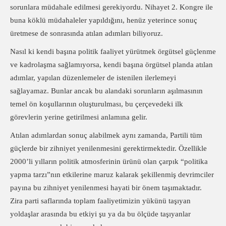
sorunlara müdahale edilmesi gerekiyordu. Nihayet 2. Kongre ile
buna köklü müdahaleler yapıldığını, henüz yeterince sonuç
üretmese de sonrasında atılan adımları biliyoruz.
Nasıl ki kendi başına politik faaliyet yürütmek örgütsel güçlenme
ve kadrolaşma sağlamıyorsa, kendi başına örgütsel planda atılan
adımlar, yapılan düzenlemeler de istenilen ilerlemeyi
sağlayamaz. Bunlar ancak bu alandaki sorunların aşılmasının
temel ön koşullarının oluşturulması, bu çerçevedeki ilk
görevlerin yerine getirilmesi anlamına gelir.
Atılan adımlardan sonuç alabilmek aynı zamanda, Partili tüm
güçlerde bir zihniyet yenilenmesini gerektirmektedir. Özellikle
2000’li yılların politik atmosferinin ürünü olan çarpık “politika
yapma tarzı”nın etkilerine maruz kalarak şekillenmiş devrimciler
payına bu zihniyet yenilenmesi hayati bir önem taşımaktadır.
Zira parti saflarında toplam faaliyetimizin yükünü taşıyan
yoldaşlar arasında bu etkiyi şu ya da bu ölçüde taşıyanlar