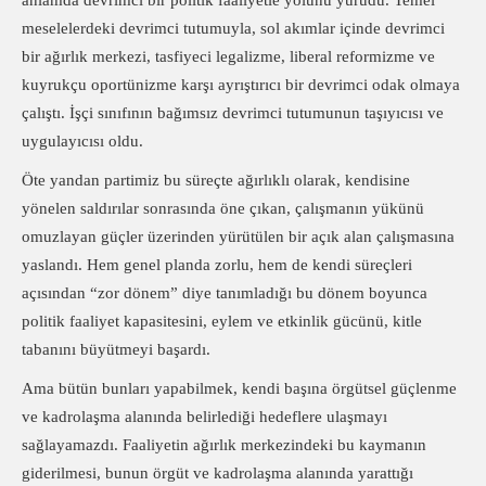
anlamda devrimci bir politik faaliyetle yolunu yürüdü. Temel
meselelerdeki devrimci tutumuyla, sol akımlar içinde devrimci
bir ağırlık merkezi, tasfiyeci legalizme, liberal reformizme ve
kuyrukçu oportünizme karşı ayrıştırıcı bir devrimci odak olmaya
çalıştı. İşçi sınıfının bağımsız devrimci tutumunun taşıyıcısı ve
uygulayıcısı oldu.
Öte yandan partimiz bu süreçte ağırlıklı olarak, kendisine
yönelen saldırılar sonrasında öne çıkan, çalışmanın yükünü
omuzlayan güçler üzerinden yürütülen bir açık alan çalışmasına
yaslandı. Hem genel planda zorlu, hem de kendi süreçleri
açısından “zor dönem” diye tanımladığı bu dönem boyunca
politik faaliyet kapasitesini, eylem ve etkinlik gücünü, kitle
tabanını büyütmeyi başardı.
Ama bütün bunları yapabilmek, kendi başına örgütsel güçlenme
ve kadrolaşma alanında belirlediği hedeflere ulaşmayı
sağlayamazdı. Faaliyetin ağırlık merkezindeki bu kaymanın
giderilmesi, bunun örgüt ve kadrolaşma alanında yarattığı