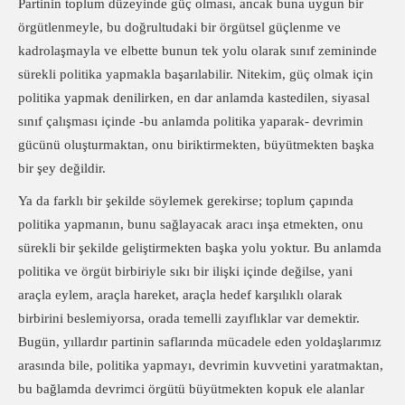
Partinin toplum düzeyinde güç olması, ancak buna uygun bir
örgütlenmeyle, bu doğrultudaki bir örgütsel güçlenme ve
kadrolaşmayla ve elbette bunun tek yolu olarak sınıf zemininde
sürekli politika yapmakla başarılabilir. Nitekim, güç olmak için
politika yapmak denilirken, en dar anlamda kastedilen, siyasal
sınıf çalışması içinde -bu anlamda politika yaparak- devrimin
gücünü oluşturmaktan, onu biriktirmekten, büyütmekten başka
bir şey değildir.
Ya da farklı bir şekilde söylemek gerekirse; toplum çapında
politika yapmanın, bunu sağlayacak aracı inşa etmekten, onu
sürekli bir şekilde geliştirmekten başka yolu yoktur. Bu anlamda
politika ve örgüt birbiriyle sıkı bir ilişki içinde değilse, yani
araçla eylem, araçla hareket, araçla hedef karşılıklı olarak
birbirini beslemiyorsa, orada temelli zayıflıklar var demektir.
Bugün, yıllardır partinin saflarında mücadele eden yoldaşlarımız
arasında bile, politika yapmayı, devrimin kuvvetini yaratmaktan,
bu bağlamda devrimci örgütü büyütmekten kopuk ele alanlar