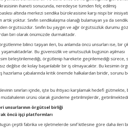
krasisinin ihaneti sonucunda, neredeyse tümden felç edilmiş
skısı altında merkezi sendika bürokrasisine karşı nispi bir inisiyati
n artık yoktur. Sınıfın sendikalaşma olanağı bulamayan ya da sendi
mden örgütsüzdür. Sınıfın bu yaygın ve ağır örgütsüzlük durumu göz
ardan biri olarak önümüzde durmaktadır.
tlenme bilinci taşıyan ileri, bu anlamda öncü unsurları ise, bir çık
 yaşamaktadırlar. Bu güvensizlik ve umutsuzluk bugünün aşılması
sim birleştirilemediği, örgütlenip harekete geçirilemediği sürece, s
sız değilse de kolay başarılabilir bir iş olmayacaktır. Bu kesimin örg
ıkış hazırlama çabalarında kritik önemde halkalardan biridir, sorunu 
evinin sınırları içinde, işte bu ihtiyacı karşılamak hedefi gütmekte,
ir müdahalenin ürünü olarak gündeme getirilmişlerdir, getirilmektedi
leri unsurlarının örgütsel birliği
rak öncü işçi platformları
Bugün çeşitli fabrika ve işletmelerde sınıf kitlesine göre daha ileri bi