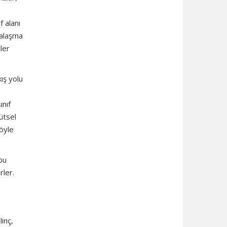
f alanı
kalaşma
ler
ış yolu
ınıf
ütsel
böyle
 bu
rler.
linç,