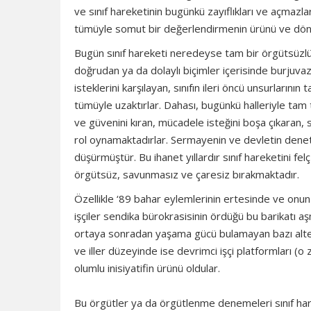
ve sınıf hareketinin bugünkü zayıflıkları ve açmazla
tümüyle somut bir değerlendirmenin ürünü ve döne
Bugün sınıf hareketi neredeyse tam bir örgütsüzlük i
doğrudan ya da dolaylı biçimler içerisinde burjuvazi
isteklerini karşılayan, sınıfın ileri öncü unsurların
tümüyle uzaktırlar. Dahası, bugünkü halleriyle tam t
ve güvenini kıran, mücadele isteğini boşa çıkaran, s
rol oynamaktadırlar. Sermayenin ve devletin denet
düşürmüştür. Bu ihanet yıllardır sınıf hareketini fe
örgütsüz, savunmasız ve çaresiz bırakmaktadır.
Özellikle ‘89 bahar eylemlerinin ertesinde ve onun 
işçiler sendika bürokrasisinin ördüğü bu barikatı aş
ortaya sonradan yaşama gücü bulamayan bazı alterna
ve iller düzeyinde ise devrimci işçi platformları (o 
olumlu inisiyatifin ürünü oldular.
Bu örgütler ya da örgütlenme denemeleri sınıf hare