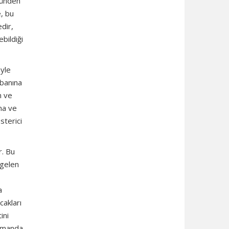
önünden
e, bu
edir,
ebildiği
öyle
abanına
n ve
ma ve
sterici
r. Bu
 gelen
a
cakları
ini
amanda.