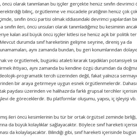
, öncü olarak tanımlanan bu işçiler gerçekte henüz sınıfın devrimci
rektirdiği bilinç, örgütlenme ve mücadele pratiğinin henüz çok ço
imde, sınıfın öncü partisi olmak iddiasındaki devrimci yapılardan bir
sınıfın ileri, öncü unsuları olarak tanımladığımız bu kesiminin anca
ye kalan asıl büyük öncü işçiler kitlesi ise henüz açık bir politik ter
 Mevcut durumda sınıf hareketinin gelişme seyrine, direniş ya da
ı sunamamaları, aynı zamanda bundan, bu geri konumlarından dolayıd
ak ve örgütlemek, bugünkü ataleti kırarak taşıdıkları potansiyeli sı
getirmek ihtiyacı, aynı zamanda bu kendine özgü durumdan da doğma
l ideolojik-programatik tercih üzerinden değil, fakat yalnızca serma
üzerinden bir araya getirmeye uygun esnek örgütlenmelerdir. Dahası
tak paydası üzerinden ve halihazırda farklı grupsal tercihler içerisi
işlevi de göreceklerdir. Bu platformlar oluşumu, yapısı, iç işleyişi vb.
mış ileri öncü kesimlerinin bu tür bir ortak örgütsel zeminde birliği, 
rına da büyük kolaylıklar sağlayacaktır. Böylece sınıf hareketi içeris
sı da kolaylaşacaktır. Bilindiği gibi, sınıf hareketi içerisinde bugün