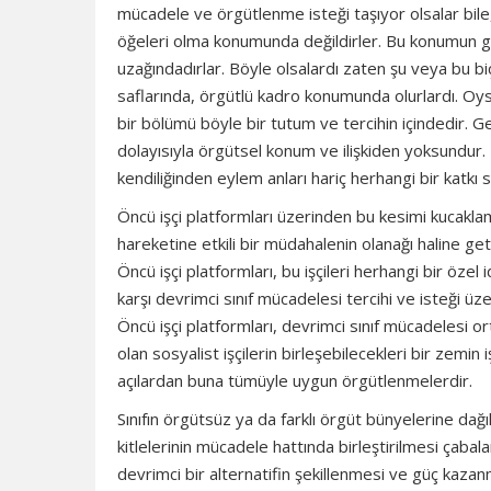
mücadele ve örgütlenme isteği taşıyor olsalar bile
öğeleri olma konumunda değildirler. Bu konumun ge
uzağındadırlar. Böyle olsalardı zaten şu veya bu biç
saflarında, örgütlü kadro konumunda olurlardı. Oysa 
bir bölümü böyle bir tutum ve tercihin içindedir. Geri
dolayısıyla örgütsel konum ve ilişkiden yoksundur.
kendiliğinden eylem anları hariç herhangi bir katk
Öncü işçi platformları üzerinden bu kesimi kucaklam
hareketine etkili bir müdahalenin olanağı haline 
Öncü işçi platformları, bu işçileri herhangi bir öze
karşı devrimci sınıf mücadelesi tercihi ve isteği 
Öncü işçi platformları, devrimci sınıf mücadelesi or
olan sosyalist işçilerin birleşebilecekleri bir zemin 
açılardan buna tümüyle uygun örgütlenmelerdir.
Sınıfın örgütsüz ya da farklı örgüt bünyelerine dağıl
kitlelerinin mücadele hattında birleştirilmesi çabala
devrimci bir alternatifin şekillenmesi ve güç kazanma