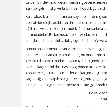
türden bir devrimci kanalın kendini gösterememesin
aşırı parçalanmışlığı ve birbirinden kopukluğu vardır
Bu arabaşlık altında bütün bu söylenenlerden çıkan
belli bir ideolojik-politik tercihi olan dar bir kesi
eğilimler ve tercihler içerisindeki öncü unsurlarl
zorundadırlar. Bu kuşkusuz ne kolay olacaktır, ne 
amaçlanan bu olmalıdır; dolayısıyla, bu hedefe ve 
Bunda başarılı olmak, aynı zamanda, mevcut işçi pl
olmasıyla olanaklıdır. Komünistler, bu platformlar
gerektirdiği öncü müdahaleyi en iyi bir biçimde ge
özenle kaçınmalıdırlar. Başlangıç döneminin gerektir
göstereceğiz. Fakat bunun ileride karşımıza çıkarab
kaçınacağız. Bu yapılarda göstereceğimiz yoğun çabala
birleşme ve örgütlenme merkezi haline getirmek 
Politik fa
ola