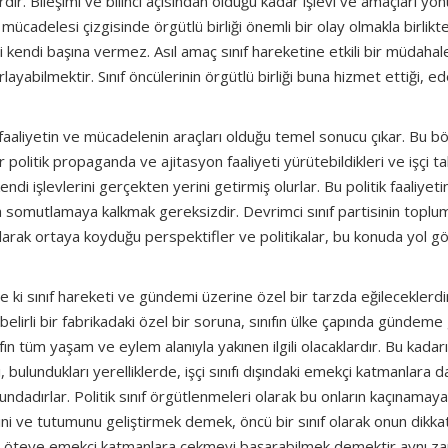
rdir. Bileşimi ve bilinci açısından olduğu kadar işlevi ve amaçları y
f mücadelesi çizgisinde örgütlü birliği önemli bir olay olmakla birlikt
ini kendi başına vermez. Asıl amaç sınıf hareketine etkili bir müdahal
ırlayabilmektir. Sınıf öncülerinin örgütlü birliği buna hizmet ettiği, ed
ik faaliyetin ve mücadelenin araçları olduğu temel sonucu çıkar. Bu b
r politik propaganda ve ajitasyon faaliyeti yürütebildikleri ve işçi t
di işlevlerini gerçekten yerini getirmiş olurlar. Bu politik faaliyeti
omutlamaya kalkmak gereksizdir. Devrimci sınıf partisinin toplu
rak ortaya koyduğu perspektifler ve politikalar, bu konuda yol gö
te ki sınıf hareketi ve gündemi üzerine özel bir tarzda eğileceklerdi
 belirli bir fabrikadaki özel bir soruna, sınıfın ülke çapında gündeme
ın tüm yaşam ve eylem alanıyla yakınen ilgili olacaklardır. Bu kadarı
, bulundukları yerelliklerde, işçi sınıfı dışındaki emekçi katmanlara d
dadırlar. Politik sınıf örgütlenmeleri olarak bu onların kaçınamaya
ncini ve tutumunu geliştirmek demek, öncü bir sınıf olarak onun dikkat
n öteye emekçi katmanlara çekmeyi başarabilmek demektir aynı z