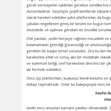
gerek sermayenin saldırıları gerekse sendika büro
durumdadırlar. Geçmişte çeşitli kentlerde tabanın ba
olarak hareket edebilen şube platformları da bugü
çabaları engellenen geniş bir kesimi ise bugün tü
önündedir ve aşılması gereken en öncelikli sorunl
Öte yandan, sınıfın herşeye rağmen mücadele ve örgü
bulamamanın getirdiği güvensizliği ve umutsuzluğu
gereken bir başka temel sorunudur. Zira bu ileri ke
hareketine etkili ve sonuç alıcı bir müdahale olanak
ve eylemsel birliği, sınıf hareketine devrimci bir ç
de formüle edebiliriz.
Öncü işçi platformları, kuşkusuz kendi konumu ve işl
iddiayı taşımaktadır. Onlar bu bakışaçısıyla öncü b
Sınıfın i
ola
Sınıfın öncü unsurları kavramı yanıltıcı olmamalıdır. 