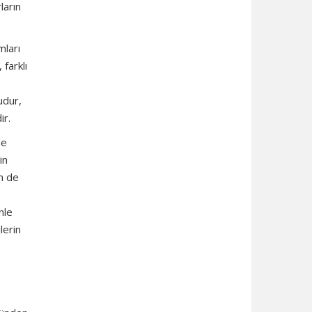
ların
mları
 farklı
udur,
ir.
de
in
en de
nle
lerin