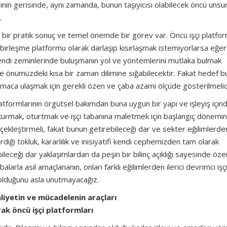
in gerisinde, aynı zamanda, bunun taşıyıcısı olabilecek öncü unsur
.
 bir pratik sonuç ve temel önemde bir görev var. Öncü işçi platfor
min birleşme platformu olarak darlaşıp kısırlaşmak istemiyorlarsa eğer,
a kendi zeminlerinde buluşmanın yol ve yöntemlerini mutlaka bulmak
de önümüzdeki kısa bir zaman dilimine sığabilecektir. Fakat hedef b
amaca ulaşmak için gerekli özen ve çaba azami ölçüde gösterilmelid
atformlarının örgütsel bakımdan buna uygun bir yapı ve işleyiş için
ı kurmak, oturtmak ve işçi tabanına maletmek için başlangıç dönemin
rçekleştirmeli, fakat bunun getirebileceği dar ve sekter eğilimlerd
diği tokluk, kararlılık ve inisiyatifi kendi cephemizden tam olarak
ileceği dar yaklaşımlardan da peşin bir bilinç açıklığı sayesinde öze
rla asıl amaçlananın, onları farklı eğilimlerden ilerici devrimci işçi
olduğunu asla unutmayacağız.
aliyetin ve mücadelenin araçları
rak öncü işçi platformları