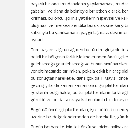
başarılı bir öncü müdahalenin yapılamaması, müdahale
çabaları, ve daha da belirleyici bir etken olarak, 
kırılması, bu öncü işçi inisiyatiflerinin işlevsel ve
oluşması ve merkezi sendika bürokrasisine karşı bir
katkısıyla bu yanılsamanın yaygınlaşması,
devrimci 
oynadı.
Tüm başarısızlığına rağmen bu türden girişimlerin g
belirli bir bölgenin farklı işletmelerinden öncü işçi
gelebileceği/getirilebileceği ve bunun sınıf hareke
yöneltilmesinde bir imkan, pekala etkili bir araç o
bu sonuçtan hareketle, daha çok da 1 Mayıs’ı önceley
geçmiş yıllarda zaman zaman öncü işçi platformları
gösterilmediği halde, bu tür platformların farklı eğil
görüldü ve bu da sonraya kalan olumlu bir deneyim
Bugünkü öncü işçi platformları, işte bütün bu dene
üzerine bir değerlendirmeden de hareketle, gündem
Bugün işçi hareketinin tek örgütsel biçimi halihazı