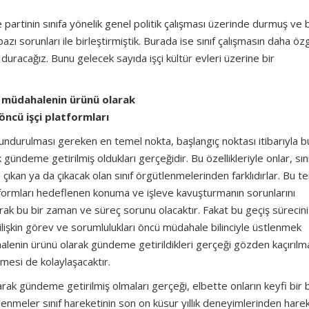
tinin sınıfa yönelik genel politik çalışması üzerinde durmuş ve 
azı sorunları ile birleştirmiştik. Burada ise sınıf çalışmasın daha özg
 duracağız. Bunu gelecek sayıda işçi kültür evleri üzerine bir
 müdahalenin ürünü olarak
öncü işçi platformları
bulundurulması gereken en temel nokta, başlangıç noktası itibarıyla b
ündeme getirilmiş oldukları gerçeğidir. Bu özellikleriyle onlar, sın
 çıkan ya da çıkacak olan sınıf örgütlenmelerinden farklıdırlar. Bu t
rmları hedeflenen konuma ve işleve kavuşturmanın sorunlarını
rak bu bir zaman ve süreç sorunu olacaktır. Fakat bu geçiş sürecini
ilişkin görev ve sorumlulukları öncü müdahale bilinciyle üstlenmek
halenin ürünü olarak gündeme getirildikleri gerçeği gözden kaçırılm
lmesi de kolaylaşacaktır.
ak gündeme getirilmiş olmaları gerçeği, elbette onların keyfi bir 
lenmeler sınıf hareketinin son on küsur yıllık deneyimlerinden hare