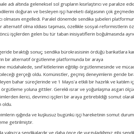
 adı altında geleneksel sol grupların kısırlaştırıcı ve paralize edic
kendilerini doğuran ve besleyen işçi hareketi dalgasının çok geçmede
 kalıcı olmasını engelledi. Paralel dönemde sendika şubeleri platformu
 alternatif olma iddiası taşıması, özellikle sosyal-reformistlerin öz
öncü işçilerden gelen bu tür taban inisiyatiflerin boğulmasında ayrı
eride bıraktığı sonuç; sendika bürokrasisinin ördüğü barikatlara kar
lerin bir alternatif örgütlenme platformunda bir araya
tine müdahalede, sınıf kitlelerinin eğitilip örgütlenmesinde ve müc
labileceği gerçeği oldu. Komünistler, geçmiş deneyimlerin geride bır
en bahar süreçlerinde ve 1 Mayıs’a etkili bir hazırlık ve katılım iç
 örgütleme yoluna gittiler. Gerekli ısrar ve yoğunlaşma asgari ölçü
imlerden ilerici, devrimci işçileri bir araya getirebildiği somut olara
 oldu.
yimlerin ışığında ve kuşkusuz bugünkü işçi hareketinin somut duru
e getirilmiştir.
rda yalnızca sendikalardır ve daha önce de vurguladığımız gibi sendi