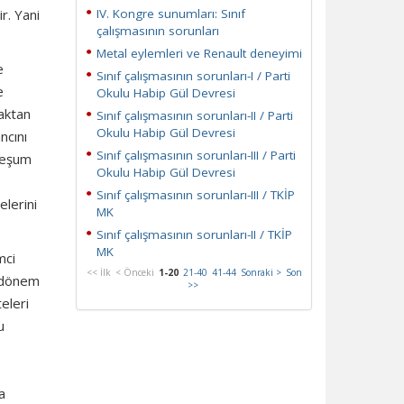
r. Yani
IV. Kongre sunumları: Sınıf
çalışmasının sorunları
Metal eylemleri ve Renault deneyimi
e
Sınıf çalışmasının sorunları-I / Parti
e
Okulu Habip Gül Devresi
maktan
Sınıf çalışmasının sorunları-II / Parti
Okulu Habip Gül Devresi
ncını
Sınıf çalışmasının sorunları-III / Parti
 meşum
Okulu Habip Gül Devresi
Sınıf çalışmasının sorunları-III / TKİP
elerini
MK
Sınıf çalışmasının sorunları-II / TKİP
MK
mci
<< İlk
< Önceki
1-20
21-40
41-44
Sonraki >
Son
o dönem
>>
eleri
u
a