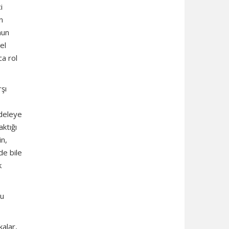
i
n
nun
el
ca rol
şı
adeleye
aktığı
in,
de bile
k
mu
kalar,