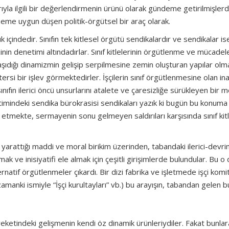
rıyla ilgili bir değerlendirmenin ürünü olarak gündeme getirilmişlerdi
me uygun düşen politik-örgütsel bir araç olarak.
çindedir. Sınıfın tek kitlesel örgütü sendikalardır ve sendikalar is
nin denetimi altındadırlar. Sınıf kitlelerinin örgütlenme ve mücadel
ın taşıdığı dinamizmin gelişip serpilmesine zemin oluşturan yapılar ol
ersi bir işlev görmektedirler. İşçilerin sınıf örgütlenmesine olan ina
ınıfın ilerici öncü unsurlarını atalete ve çaresizliğe sürükleyen bir
imindeki sendika bürokrasisi sendikaları yazık ki bugün bu konuma
lç etmekte, sermayenin sonu gelmeyen saldırıları karşısında sınıf kitl
yarattığı maddi ve moral birikim üzerinden, tabandaki ilerici-devri
mak ve inisiyatifi ele almak için çeşitli girişimlerde bulundular. Bu 
tif örgütlenmeler çıkardı. Bir dizi fabrika ve işletmede işçi komit
zamanki ismiyle “İşçi kurultayları” vb.) bu arayışın, tabandan gelen b
ketindeki gelişmenin kendi öz dinamik ürünleriydiler. Fakat bunlar