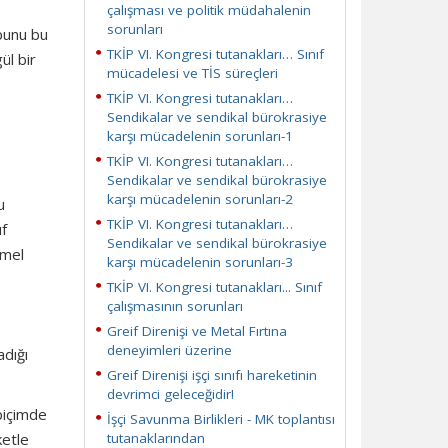
çalışması ve politik müdahalenin
sorunları
bunu bu
TKİP VI. Kongresi tutanakları… Sınıf
ül bir
mücadelesi ve TİS süreçleri
TKİP VI. Kongresi tutanakları…
Sendikalar ve sendikal bürokrasiye
karşı mücadelenin sorunları-1
TKİP VI. Kongresi tutanakları…
Sendikalar ve sendikal bürokrasiye
karşı mücadelenin sorunları-2
u
TKİP VI. Kongresi tutanakları…
ıf
Sendikalar ve sendikal bürokrasiye
emel
karşı mücadelenin sorunları-3
TKİP VI. Kongresi tutanakları... Sınıf
çalışmasının sorunları
Greif Direnişi ve Metal Fırtına
deneyimleri üzerine
adığı
Greif Direnişi işçi sınıfı hareketinin
devrimci geleceğidir!
biçimde
İşçi Savunma Birlikleri - MK toplantısı
ketle
tutanaklarından