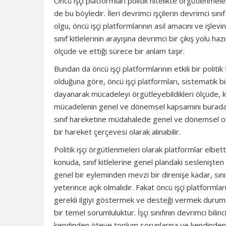
Öncü işçi platformları politik nitelikte örgütlenmele
de bu böyledir. İleri devrimci işçilerin devrimci sını
olgu, öncü işçi platformlarının asıl amacını ve işlev
sınıf kitlelerinin arayışına devrimci bir çıkış yolu haz
ölçüde ve ettiği sürece bir anlam taşır.
Bundan da öncü işçi platformlarının etkili bir polit
olduğuna göre, öncü işçi platformları, sistematik bi
dayanarak mücadeleyi örgütleyebildikleri ölçüde, ken
mücadelenin genel ve dönemsel kapsamını burada s
sınıf hareketine müdahalede genel ve dönemsel ola
bir hareket çerçevesi olarak alınabilir.
Politik işçi örgütlenmeleri olarak platformlar elbet
konuda, sınıf kitlelerine genel plandaki seslenişten
genel bir eyleminden mevzi bir direnişe kadar, sınıf
yeterince açık olmalıdır. Fakat öncü işçi platformları
gerekli ilgiyi göstermek ve desteği vermek durumun
bir temel sorumluluktur. İşçi sınıfının devrimci bili
kendinden öteye toplum sorunlarına ve kendinde