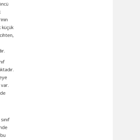
 öncü
k
inin
k küçük
cihten,
ır.
nıf
ktadır.
yeye
 var.
nde
sınıf
inde
 bu