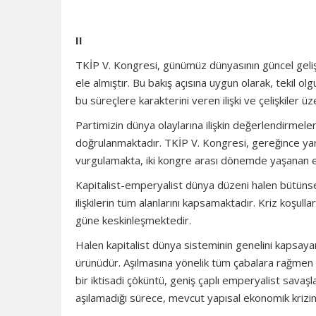
II
TKİP V. Kongresi, günümüz dünyasının güncel gelişmel
ele almıştır. Bu bakış açısına uygun olarak, tekil o
bu süreçlere karakterini veren ilişki ve çelişkiler 
Partimizin dünya olaylarına ilişkin değerlendirme
doğrulanmaktadır. TKİP V. Kongresi, gereğince yara
vurgulamakta, iki kongre arası dönemde yaşanan en ö
Kapitalist-emperyalist dünya düzeni halen bütünsel 
ilişkilerin tüm alanlarını kapsamaktadır. Kriz koşul
güne keskinleşmektedir.
Halen kapitalist dünya sisteminin genelini kapsayan
ürünüdür. Aşılmasına yönelik tüm çabalara rağmen 
bir iktisadi çöküntü, geniş çaplı emperyalist savaşl
aşılamadığı sürece, mevcut yapısal ekonomik krizin 