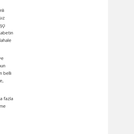
mli
sız
şçi
kabetin
dahale
ve
nun
n belli
e,
a fazla
rme