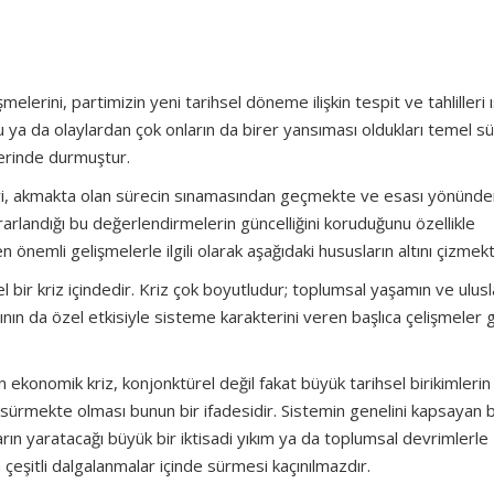
erini, partimizin yeni tarihsel döneme ilişkin tespit ve tahlilleri ı
lgu ya da olaylardan çok onların da birer yansıması oldukları temel sü
üzerinde durmuştur.
leri, akmakta olan sürecin sınamasından geçmekte ve esası yönünd
rlandığı bu değerlendirmelerin güncelliğini koruduğunu özellikle
nemli gelişmelerle ilgili olarak aşağıdaki hususların altını çizmekt
bir kriz içindedir. Kriz çok boyutludur; toplumsal yaşamın ve ulusl
larının da özel etkisiyle sisteme karakterini veren başlıca çelişmeler
 ekonomik kriz, konjonktürel değil fakat büyük tarihsel birikimlerin
sürmekte olması bunun bir ifadesidir. Sistemin genelini kapsayan 
arın yaratacağı büyük bir iktisadi yıkım ya da toplumsal devrimlerle
çeşitli dalgalanmalar içinde sürmesi kaçınılmazdır.