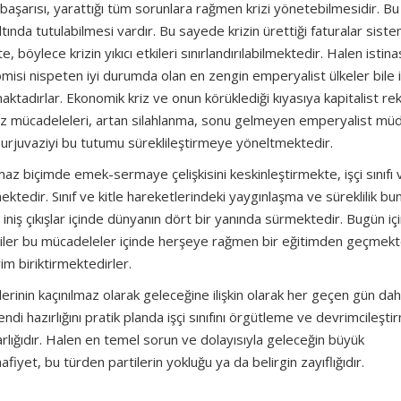
 başarısı, yarattığı tüm sorunlara rağmen krizi yönetebilmesidir. Bu
tında tutulabilmesi vardır. Bu sayede krizin ürettiği faturalar siste
, böylece krizin yıkıcı etkileri sınırlandırılabilmektedir. Halen istina
misi nispeten iyi durumda olan en zengin emperyalist ülkeler bile i
tadırlar. Ekonomik kriz ve onun körüklediği kıyasıya kapitalist re
fuz mücadeleleri, artan silahlanma, sonu gelmeyen emperyalist mü
 burjuvaziyi bu tutumu süreklileştirmeye yöneltmektedir.
lmaz biçimde emek-sermaye çelişkisini keskinleştirmekte, işçi sınıfı 
edir. Sınıf ve kitle hareketlerindeki yaygınlaşma ve süreklilik bu
i iniş çıkışlar içinde dünyanın dört bir yanında sürmektedir. Bugün içi
mekçiler bu mücadeleler içinde herşeye rağmen bir eğitimden geçmekt
im biriktirmektedirler.
erinin kaçınılmaz olarak geleceğine ilişkin olarak her geçen gün dah
ndi hazırlığını pratik planda işçi sınıfını örgütleme ve devrimcileşti
arlığıdır. Halen en temel sorun ve dolayısıyla geleceğin büyük
fiyet, bu türden partilerin yokluğu ya da belirgin zayıflığıdır.