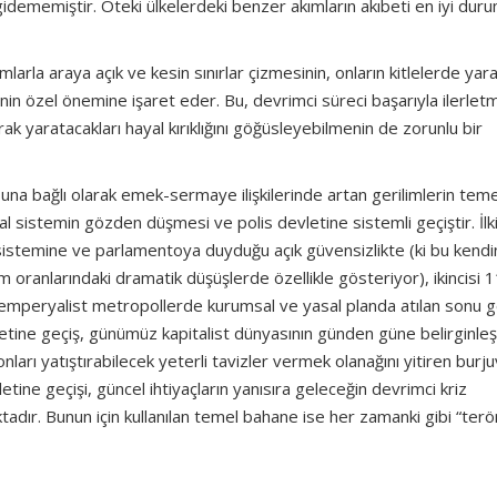
idememiştir. Öteki ülkelerdeki benzer akımların akıbeti en iyi dur
arla araya açık ve kesin sınırlar çizmesinin, onların kitlelerde yara
nin özel önemine işaret eder. Bu, devrimci süreci başarıyla ilerlet
rak yaratacakları hayal kırıklığını göğüsleyebilmenin de zorunlu bir
una bağlı olarak emek-sermaye ilişkilerinde artan gerilimlerin teme
l sistemin gözden düşmesi ve polis devletine sistemli geçiştir. İlk
y sistemine ve parlamentoya duyduğu açık güvensizlikte (ki bu kendi
 oranlarındaki dramatik düşüşlerde özellikle gösteriyor), ikincisi 1
nda emperyalist metropollerde kurumsal ve yasal planda atılan sonu
vletine geçiş, günümüz kapitalist dünyasının günden güne belirginle
onları yatıştırabilecek yeterli tavizler vermek olanağını yitiren burju
tine geçişi, güncel ihtiyaçların yanısıra geleceğin devrimci kriz
adır. Bunun için kullanılan temel bahane ise her zamanki gibi “terö