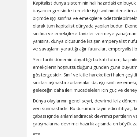
Kapitalist dünya sisteminin hali hazırdaki en büyük
başarının gerisinde temelde işçi sınıfının denetim al
biçimde işçi sınıfına ve emekçilere ödettirilebilmekte
olarak tüm kapitalist dünyada yapılan budur. Ekono
sınıfına ve emekçilere tavizler vermeye yanaşmamak
yanısıra, dünya ölçüsünde kızışan emperyalist nü
ve savaşların yarattığı ağır faturalar, emperyalist
Yeni tarihi dönemin dayattığı bu katı tutum, kaçını
emekçilerin hoşnutsuzluğunu günden güne büyütmekt
göstergesidir. Sınıf ve kitle hareketleri halen çeşitl
sınırları aşmakta zorlansalar da, işçi sınıfı ve e
geleceğin daha ileri mücadeleleri için güç ve deney
Dünya olaylarının genel seyri, devrimci kriz döneml
veri sunmaktadır. Bu durumda tayin edici ihtiyaç, ke
çabası içinde anlamlandıracak devrimci partilerin v
çatışmalarına devrimci hazırlık açısında en büyük zaa
***