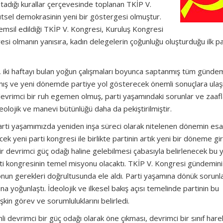
tadığı kurallar çerçevesinde toplanan TKİP V.
tsel demokrasinin yeni bir göstergesi olmuştur.
temsil edildiği TKİP V. Kongresi, Kuruluş Kongresi
si olmanın yanısıra, kadın delegelerin çoğunluğu oluşturduğu ilk pa
 iki haftayı bulan yoğun çalışmaları boyunca saptanmış tüm günde
pmış ve yeni dönemde partiye yol gösterecek önemli sonuçlara ulaşm
evrimci bir ruh egemen olmuş, parti yaşamındaki sorunlar ve zaafl
deolojik ve manevi bütünlüğü daha da pekiştirilmiştir.
rti yaşamımızda yeniden inşa süreci olarak nitelenen dönemin esa
ek yeni parti kongresi ile birlikte partinin artık yeni bir döneme gi
bir devrimci güç odağı haline gelebilmesi çabasıyla belirlenecek bu 
ti kongresinin temel misyonu olacaktı. TKİP V. Kongresi gündemini
onun gerekleri doğrultusunda ele aldı. Parti yaşamına dönük sorunl
a yoğunlaştı. İdeolojik ve ilkesel bakış açısı temelinde partinin bu
işkin görev ve sorumluluklarını belirledi.
i devrimci bir güç odağı olarak öne çıkması, devrimci bir sınıf hare