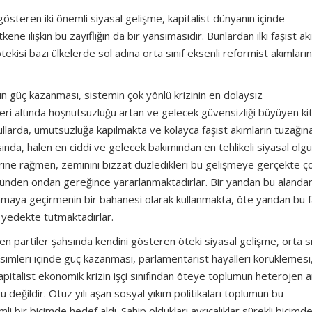
gösteren iki önemli siyasal gelişme, kapitalist dünyanın içinde
e ilişkin bu zayıflığın da bir yansımasıdır. Bunlardan ilki faşist ak
ekisi bazı ülkelerde sol adına orta sınıf eksenli reformist akımları
ın güç kazanması, sistemin çok yönlü krizinin en dolaysız
kileri altında hoşnutsuzluğu artan ve gelecek güvensizliği büyüyen kit
koşullarda, umutsuzluğa kapılmakta ve kolayca faşist akımların tuzağın
ında, halen en ciddi ve gelecek bakımından en tehlikeli siyasal olg
lerine rağmen, zeminini bizzat düzledikleri bu gelişmeye gerçekte ç
günden ondan gereğince yararlanmaktadırlar. Bir yandan bu alanda
ulamaya geçirmenin bir bahanesi olarak kullanmakta, öte yandan bu f
ak yedekte tutmaktadırlar.
 partiler şahsında kendini gösteren öteki siyasal gelişme, orta sı
esimleri içinde güç kazanması, parlamentarist hayalleri körüklemesi
Kapitalist ekonomik krizin işçi sınıfından öteye toplumun heterojen a
u değildir. Otuz yılı aşan sosyal yıkım politikaları toplumun bu
i bir biçimde hedef aldı. Sahip oldukları ayrıcalıklar sürekli biçimd