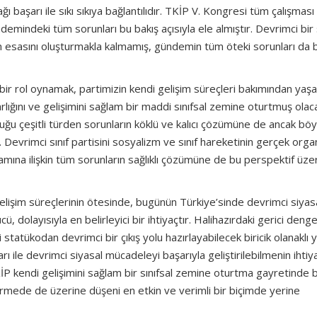
ı başarı ile sıkı sıkıya bağlantılıdır. TKİP V. Kongresi tüm çalışması
ndeki tüm sorunları bu bakış açısıyla ele almıştır. Devrimci bir s
n esasını oluşturmakla kalmamış, gündemin tüm öteki sorunları da 
in bir rol oynamak, partimizin kendi gelişim süreçleri bakımından yaş
lığını ve gelişimini sağlam bir maddi sınıfsal zemine oturtmuş olaca
ğu çeşitli türden sorunların köklü ve kalıcı çözümüne de ancak böyl
 Devrimci sınıf partisini sosyalizm ve sınıf hareketinin gerçek orga
amına ilişkin tüm sorunların sağlıklı çözümüne de bu perspektif üze
 gelişim süreçlerinin ötesinde, bugünün Türkiye’sinde devrimci siyas
 dolayısıyla en belirleyici bir ihtiyaçtır. Halihazırdaki gerici denge
tatükodan devrimci bir çıkış yolu hazırlayabilecek biricik olanaklı y
ı ile devrimci siyasal mücadeleyi başarıyla geliştirilebilmenin ihtiya
P kendi gelişimini sağlam bir sınıfsal zemine oturtma gayretinde ba
ştirmede de üzerine düşeni en etkin ve verimli bir biçimde yerine