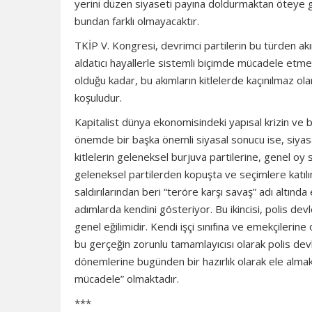
yerini düzen siyaseti payına doldurmaktan öteye g
bundan farklı olmayacaktır.
TKİP V. Kongresi, devrimci partilerin bu türden akıml
aldatıcı hayallerle sistemli biçimde mücadele etme
olduğu kadar, bu akımların kitlelerde kaçınılmaz ola
koşuludur.
Kapitalist dünya ekonomisindeki yapısal krizin ve b
önemde bir başka önemli siyasal sonucu ise, siyasa
kitlelerin geleneksel burjuva partilerine, genel o
geleneksel partilerden kopuşta ve seçimlere katılım
saldırılarından beri “teröre karşı savaş” adı altı
adımlarda kendini gösteriyor. Bu ikincisi, polis de
genel eğilimidir. Kendi işçi sınıfına ve emekçilerine 
bu gerçeğin zorunlu tamamlayıcısı olarak polis devle
dönemlerine bugünden bir hazırlık olarak ele almakt
mücadele” olmaktadır.
***