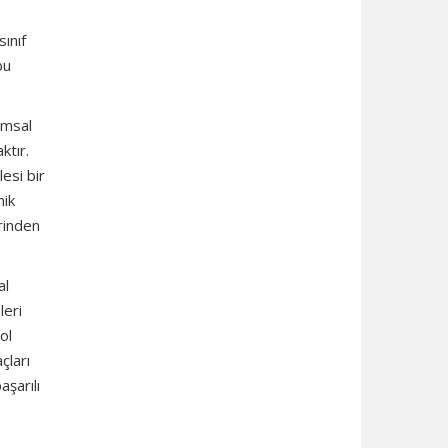
ınıf
bu
amsal
ktır.
esi bir
nik
rinden
al
leri
ol
çları
şarılı