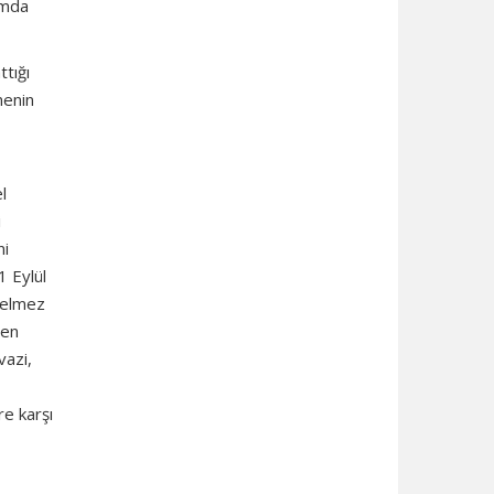
umda
ttığı
menin
l
i
ni
1 Eylül
 gelmez
şen
vazi,
re karşı