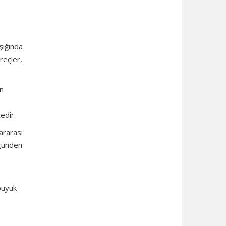
şığında
reçler,
en
edir.
ararası
 günden
büyük