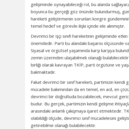
gelişiminde oynayabileceği rol, bu alanda sağlayacağ
boyunca bu gerçeği göz önünde bulundurmuş, gündemi
hareketi geliştirmenin sorunları kongre gündemini
temel hedef ve görevle ilişki içinde ele alınmıştır.
Devrimci bir işçi sınıfı hareketinin gelişiminde etk
önemdedir. Parti bu alandaki başarısı ölçüsünde var
Siyasal ve örgütsel yaşamında karşı karşıya bulundu
zemin üzerinden ulaşabilmek olanağı bulabilecektir.
birliği olarak kavrayan TKİP, parti örgütüne ve yaş
bakmaktadır.
Fakat devrimci bir sınıf hareketi, partimizin kendi
mücadele bakımından da en temel, en acil, en çözücü,
devrimci bir doğrultuda bozabilecek, mevcut gerici s
budur. Bu gerçek, partimizin kendi gelişme ihtiyaçlar
arasındaki anlamlı çakışmaya işaret etmektedir. TKİ
olabildiği ölçüde, devrimci sınıf mücadelesini geli
getirebilme olanağı bulabilecektir.