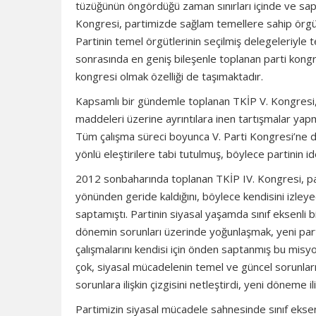
tüzüğünün öngördüğü zaman sınırları içinde ve sap
Kongresi, partimizde sağlam temellere sahip örgü
Partinin temel örgütlerinin seçilmiş delegeleriyle 
sonrasında en geniş bileşenle toplanan parti kongre
kongresi olmak özelliği de taşımaktadır.
Kapsamlı bir gündemle toplanan TKİP V. Kongresi,
maddeleri üzerine ayrıntılara inen tartışmalar ya
Tüm çalışma süreci boyunca V. Parti Kongresi’ne d
yönlü eleştirilere tabi tutulmuş, böylece partinin i
2012 sonbaharında toplanan TKİP IV. Kongresi, pa
yönünden geride kaldığını, böylece kendisini izleyec
saptamıştı. Partinin siyasal yaşamda sınıf eksenli 
dönemin sorunları üzerinde yoğunlaşmak, yeni par
çalışmalarını kendisi için önden saptanmış bu misy
çok, siyasal mücadelenin temel ve güncel sorunların
sorunlara ilişkin çizgisini netleştirdi, yeni döneme il
Partimizin siyasal mücadele sahnesinde sınıf eksenl