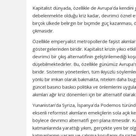
Kapitalist dünyada, özellikle de Avrupa’da kendini 
debelenmekte olduğu kriz kadar, devrimci öznel etken
birçok ülkede belirgin bir biçimde güç kazanması, öt
çıkmasıdır.
Özellikle emperyalist metropollerde faşist akımlar
göstergelerinden biridir. Kapitalist krizin yıkıcı et
devrimci bir çıkış alternatifinin geliştirilemediği 
düşebilmektedirler. Bu, özellikle günümüz Avrupa’s
biridir. Sistemin yönetenleri, tüm ikiyüzlü söylem
yönlü bir imkan olarak bakmakta, nitekim daha bu
güncel basıncı baskıcı politika ve önlemlerini uyg
akımları ağır kriz dönemleri için bir alternatif olar
Yunanistan’da Syriza, İspanya’da Podemos türünden
eksenli reformist akımların emekçilerin sola açık k
böylece devrimci alternatifi geri plana itmesidir. 
katmanlarında yarattığı yıkım, gerçekte yeni bir olg
katmanlarının yaşam ve çalışma koşullarını da sisteml