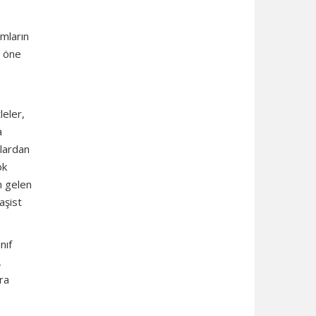
ımların
n öne
leler,
a
ulardan
ok
n gelen
aşist
nıf
,
ra
e