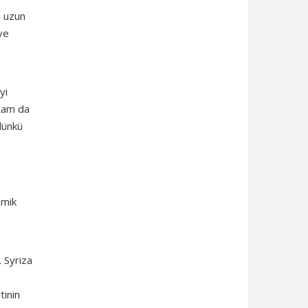
i uzun
ve
yi
 tam da
dünkü
omik
. Syriza
tinin