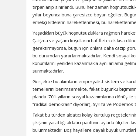
tırpanlanıp sınırlandı. Bunu her zaman hoşnutsuzluk
yıllar boyunca buna çaresizce boyun eğdiler. Bugün
emekçi kitlelerin hareketlenmesi, bu hareketlenme
Yaşadıkları büyük hoşnutsuzluklara rağmen hareketlil
Çalışma ve yaşam koşullarını hafifletecek kısa dön
gerektirmiyorsa, bugün için onlara daha cazip görün
bu durumdan yararlanmaktadırlar. Kendi sosyal konu
konumlarını yeniden kazanmakla aynı anlama gelmekte
sunmaktadırlar.
Gerçekte bu akımların emperyalist sistem ve kurulu
temellerini benimsemekte, fakat bugünkü biçimini
planda ‘70’li yılların sosyal kazanımlarına dönüş il
“radikal demokrasi” diyorlar), Syriza ve Podemos 
Fakat bu türden aldatıcı kolay kurtuluş reçetelerinin
çıkışının yarattığı aldatıcı parıltının aylarla ölçül
bulunmaktadır. Boş hayallere dayalı büyük umutlar