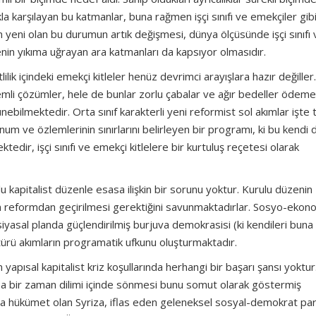
la karşılayan bu katmanlar, buna rağmen işçi sınıfı ve emekçiler gib
 yeni olan bu durumun artık değişmesi, dünya ölçüsünde işçi sınıfı 
nin yıkıma uğrayan ara katmanları da kapsıyor olmasıdır.
ik içindeki emekçi kitleler henüz devrimci arayışlara hazır değiller.
emli çözümler, hele de bunlar zorlu çabalar ve ağır bedeller ödeme
ebilmektedir. Orta sınıf karakterli yeni reformist sol akımlar işte
m ve özlemlerinin sınırlarını belirleyen bir programı, ki bu kendi 
dir, işçi sınıfı ve emekçi kitlelere bir kurtuluş reçetesi olarak
 kapitalist düzenle esasa ilişkin bir sorunu yoktur. Kurulu düzenin
n reformdan geçirilmesi gerektiğini savunmaktadırlar. Sosyo-ekon
e siyasal planda güçlendirilmiş burjuva demokrasisi (ki kendileri buna
türü akımların programatik ufkunu oluşturmaktadır.
 yapısal kapitalist kriz koşullarında herhangi bir başarı şansı yoktur
en kısa bir zaman dilimi içinde sönmesi bunu somut olarak göstermiş
la hükümet olan Syriza, iflas eden geleneksel sosyal-demokrat par