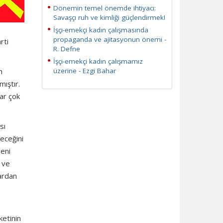
Dönemin temel önemde ihtiyacı:
Savaşçı ruh ve kimliği güçlendirmek!
İşçi-emekçi kadın çalışmasında
propaganda ve ajitasyonun önemi -
rti
R. Defne
İşçi-emekçi kadın çalışmamız
m
üzerine - Ezgi Bahar
ıştır.
ar çok
sı
receğini
yeni
 ve
ardan
ketinin