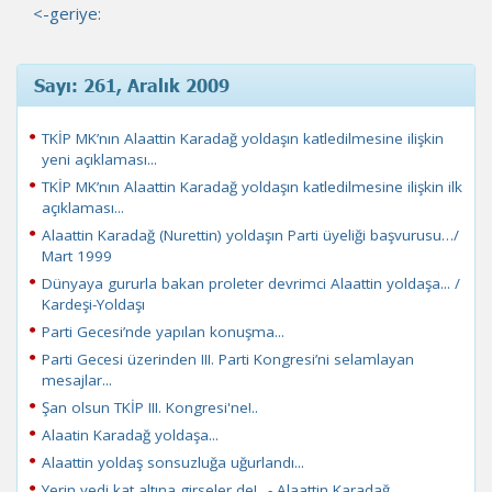
<-geriye:
Sayı: 261, Aralık 2009
TKİP MK’nın Alaattin Karadağ yoldaşın katledilmesine ilişkin
yeni açıklaması...
TKİP MK’nın Alaattin Karadağ yoldaşın katledilmesine ilişkin ilk
açıklaması...
Alaattin Karadağ (Nurettin) yoldaşın Parti üyeliği başvurusu…/
Mart 1999
Dünyaya gururla bakan proleter devrimci Alaattin yoldaşa... /
Kardeşi-Yoldaşı
Parti Gecesi’nde yapılan konuşma...
Parti Gecesi üzerinden III. Parti Kongresi’ni selamlayan
mesajlar...
Şan olsun TKİP III. Kongresi'ne!..
Alaatin Karadağ yoldaşa...
Alaattin yoldaş sonsuzluğa uğurlandı...
Yerin yedi kat altına girseler de!.. - Alaattin Karadağ