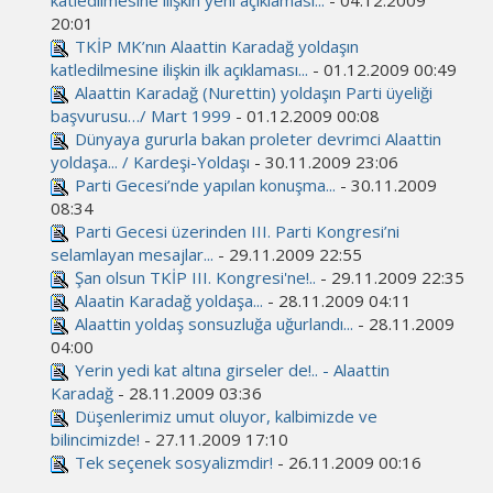
katledilmesine ilişkin yeni açıklaması...
- 04.12.2009
20:01
TKİP MK’nın Alaattin Karadağ yoldaşın
katledilmesine ilişkin ilk açıklaması...
- 01.12.2009 00:49
Alaattin Karadağ (Nurettin) yoldaşın Parti üyeliği
başvurusu…/ Mart 1999
- 01.12.2009 00:08
Dünyaya gururla bakan proleter devrimci Alaattin
yoldaşa... / Kardeşi-Yoldaşı
- 30.11.2009 23:06
Parti Gecesi’nde yapılan konuşma...
- 30.11.2009
08:34
Parti Gecesi üzerinden III. Parti Kongresi’ni
selamlayan mesajlar...
- 29.11.2009 22:55
Şan olsun TKİP III. Kongresi'ne!..
- 29.11.2009 22:35
Alaatin Karadağ yoldaşa...
- 28.11.2009 04:11
Alaattin yoldaş sonsuzluğa uğurlandı...
- 28.11.2009
04:00
Yerin yedi kat altına girseler de!.. - Alaattin
Karadağ
- 28.11.2009 03:36
Düşenlerimiz umut oluyor, kalbimizde ve
bilincimizde!
- 27.11.2009 17:10
Tek seçenek sosyalizmdir!
- 26.11.2009 00:16