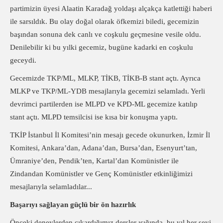
partimizin üyesi Alaatin Karadağ yoldaşı alçakça katlettiği haberi
ile sarsıldık. Bu olay doğal olarak öfkemizi biledi, gecemizin
başından sonuna dek canlı ve coşkulu geçmesine vesile oldu.
Denilebilir ki bu yılki gecemiz, bugüne kadarki en coşkulu
geceydi.
Gecemizde TKP/ML, MLKP, TİKB, TİKB-B stant açtı. Ayrıca
MLKP ve TKP/ML-YDB mesajlarıyla gecemizi selamladı. Yerli
devrimci partilerden ise MLPD ve KPD-ML gecemize katılıp
stant açtı. MLPD temsilcisi ise kısa bir konuşma yaptı.
TKİP İstanbul İl Komitesi’nin mesajı gecede okunurken, İzmir İl
Komitesi, Ankara’dan, Adana’dan, Bursa’dan, Esenyurt’tan,
Ümraniye’den, Pendik’ten, Kartal’dan Komünistler ile
Zindandan Komünistler ve Genç Komünistler etkinliğimizi
mesajlarıyla selamladılar...
Başarıyı sağlayan güçlü bir ön hazırlık
Önceki deneylerden çıkardığımız dersler ışığında, bu yıl her şeyi