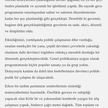
önden planladık ve ayrıntılı bir işbölümü yaptık. Bu sayede gece
programının sunuluşundan sahne ve salonun düzenlemesine
kadar her şey planlandığı gibi gerçekleşti. Denebilir ki gecemiz,
bugüne dek gerçekleştirdiğimiz gecelerin en sade, akıcı, düzenli
ve disiplinlisi oldu.
Etkinliğimizi, yurtdışında politik çalışmanın dibe vurduğu,
sıradan emekçiler bir yana, çeşitli devrimci çevrelerle yakınlığı
olanların dahi devrimci örgütlere oldukça mesafeli durduğu bir
dönemde gerçekleştirecektik. Genel politikamıza uygun olarak
programımızda hiçbir popüler sanatçı ya da grup yoktu.
Dolayısıyla katılım da dahil tüm hedeflerimize devrimci politik-
pratik bir çalışma ile ulaşacaktık.
Erken bir tarihte partimizin sembollerinin süslediği
materyallerimizi hazırladık. Özellikle geceye ev sahipliği
yapacak olan Köln’de ve yakınındaki kentlerde yaygın bir afiş
çalışması yaptık, binlerce çağrı metni dağıttık. Tüm toplantı ve