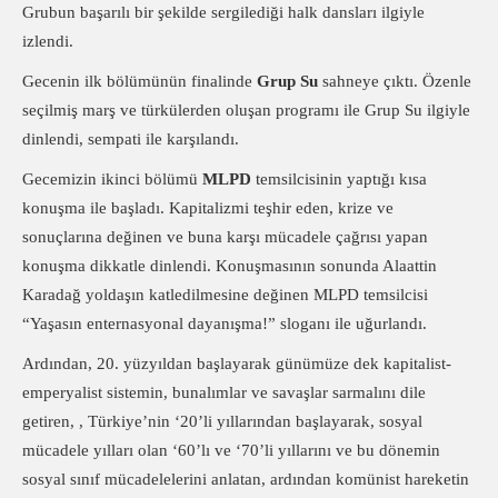
Grubun başarılı bir şekilde sergilediği halk dansları ilgiyle
izlendi.
Gecenin ilk bölümünün finalinde
Grup Su
sahneye çıktı. Özenle
seçilmiş marş ve türkülerden oluşan programı ile Grup Su ilgiyle
dinlendi, sempati ile karşılandı.
Gecemizin ikinci bölümü
MLPD
temsilcisinin yaptığı kısa
konuşma ile başladı. Kapitalizmi teşhir eden, krize ve
sonuçlarına değinen ve buna karşı mücadele çağrısı yapan
konuşma dikkatle dinlendi. Konuşmasının sonunda Alaattin
Karadağ yoldaşın katledilmesine değinen MLPD temsilcisi
“Yaşasın enternasyonal dayanışma!” sloganı ile uğurlandı.
Ardından, 20. yüzyıldan başlayarak günümüze dek kapitalist-
emperyalist sistemin, bunalımlar ve savaşlar sarmalını dile
getiren, , Türkiye’nin ‘20’li yıllarından başlayarak, sosyal
mücadele yılları olan ‘60’lı ve ‘70’li yıllarını ve bu dönemin
sosyal sınıf mücadelelerini anlatan, ardından komünist hareketin