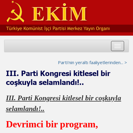
Toggle
navigat
Parti'nin yeraltı faaliyetlerinden... >
III. Parti Kongresi kitlesel bir
coşkuyla selamlandı!..
III. Parti Kongresi kitlesel bir coşkuyla
selamlandı!..
Devrimci bir program,