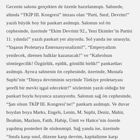
Gecenin salonu gerçekten de özenle hazırlanmıştı. Sahnede,
altında “TKİP III. Kongresi” imzası olan “Parti, Sınıf, Devrim!”
yazılı büyük boy bir pankart asılmıştı. Salonun sol ön
cephesinde, üzerinde “Ekim Devrimi 92., Yeni Ekimler’in Partisi
11. yılında!” yazılı pankart yer alıyordu. Sol yanda ise sırasıyla;
“Yaşasın Proletarya Enternasyonalizmi!”, “Emperyalizm
yenilecek, direnen halklar kazanacak!” ve “Kahrolsun
sömürgecilik! Özgürlük, eşitlik, gönüllü birlik!” pankartları
asılmıştı. Ayrıca sahnenin ön cephesinde, üzerinde, Mustafa
Suphi’nin “Dünya devriminin seyrinde Türkiye proletaryası
şerefli bir mevki işgal edecektir!” sözlerinin yazılı olduğu bir
pankart boylu boyunca uzanıyordu. Salonun sağ ön cephesinde,
“Şan olsun TKİP III. Kongresi’ne!” pankartı asılmıştı. Ve duvar
boydan boya Marks, Engels, Lenin, M. Suphi, Deniz, Mahir,
İbrahim, Mazlum, Fatih, Habip, Ümit ve Hatice’nin özenle
yapılmış posterleri ile süslenmişti. Sağ yanda ise, üzerinde
“Sınıfa karşı sınıf, düzene karşı devrim, kapitalizme karşı