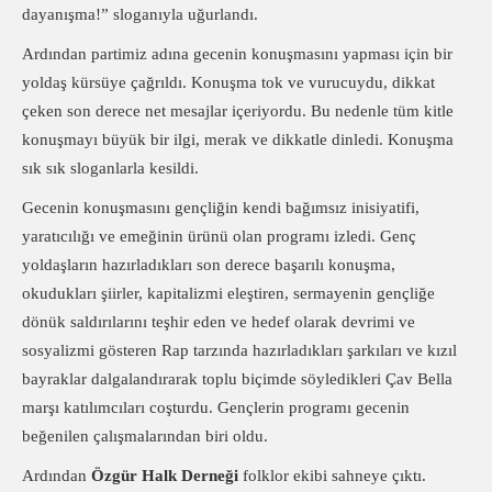
dayanışma!” sloganıyla uğurlandı.
Ardından partimiz adına gecenin konuşmasını yapması için bir
yoldaş kürsüye çağrıldı. Konuşma tok ve vurucuydu, dikkat
çeken son derece net mesajlar içeriyordu. Bu nedenle tüm kitle
konuşmayı büyük bir ilgi, merak ve dikkatle dinledi. Konuşma
sık sık sloganlarla kesildi.
Gecenin konuşmasını gençliğin kendi bağımsız inisiyatifi,
yaratıcılığı ve emeğinin ürünü olan programı izledi. Genç
yoldaşların hazırladıkları son derece başarılı konuşma,
okudukları şiirler, kapitalizmi eleştiren, sermayenin gençliğe
dönük saldırılarını teşhir eden ve hedef olarak devrimi ve
sosyalizmi gösteren Rap tarzında hazırladıkları şarkıları ve kızıl
bayraklar dalgalandırarak toplu biçimde söyledikleri Çav Bella
marşı katılımcıları coşturdu. Gençlerin programı gecenin
beğenilen çalışmalarından biri oldu.
Ardından
Özgür Halk Derneği
folklor ekibi sahneye çıktı.