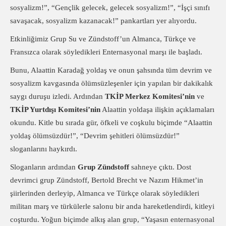
sosyalizm!”, “Gençlik gelecek, gelecek sosyalizm!”, “İşçi sınıfı
savaşacak, sosyalizm kazanacak!” pankartları yer alıyordu.
Etkinliğimiz Grup Su ve Zündstoff’un Almanca, Türkçe ve
Fransızca olarak söyledikleri Enternasyonal marşı ile başladı.
Bunu, Alaattin Karadağ yoldaş ve onun şahsında tüm devrim ve
sosyalizm kavgasında ölümsüzleşenler için yapılan bir dakikalık
saygı duruşu izledi. Ardından
TKİP Merkez Komitesi’nin
ve
TKİP Yurtdışı Komitesi’nin
Alaattin yoldaşa ilişkin açıklamaları
okundu. Kitle bu sırada gür, öfkeli ve coşkulu biçimde “Alaattin
yoldaş ölümsüzdür!”, “Devrim şehitleri ölümsüzdür!”
sloganlarını haykırdı.
Sloganların ardından
Grup Zündstoff
sahneye çıktı. Dost
devrimci grup Zündstoff, Bertold Brecht ve Nazım Hikmet’in
şiirlerinden derleyip, Almanca ve Türkçe olarak söyledikleri
militan marş ve türkülerle salonu bir anda hareketlendirdi, kitleyi
coşturdu. Yoğun biçimde alkış alan grup, “Yaşasın enternasyonal