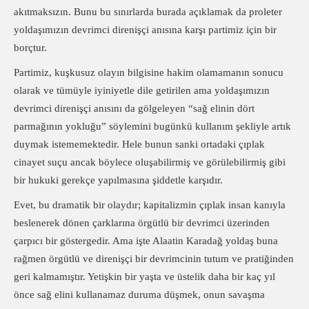
akıtmaksızın. Bunu bu sınırlarda burada açıklamak da proleter
yoldaşımızın devrimci direnişçi anısına karşı partimiz için bir
borçtur.
Partimiz, kuşkusuz olayın bilgisine hakim olamamanın sonucu
olarak ve tümüyle iyiniyetle dile getirilen ama yoldaşımızın
devrimci direnişçi anısını da gölgeleyen “sağ elinin dört
parmağının yokluğu” söylemini bugünkü kullanım şekliyle artık
duymak istememektedir. Hele bunun sanki ortadaki çıplak
cinayet suçu ancak böylece oluşabilirmiş ve görülebilirmiş gibi
bir hukuki gerekçe yapılmasına şiddetle karşıdır.
Evet, bu dramatik bir olaydır; kapitalizmin çıplak insan kanıyla
beslenerek dönen çarklarına örgütlü bir devrimci üzerinden
çarpıcı bir göstergedir. Ama işte Alaatin Karadağ yoldaş buna
rağmen örgütlü ve direnişçi bir devrimcinin tutum ve pratiğinden
geri kalmamıştır. Yetişkin bir yaşta ve üstelik daha bir kaç yıl
önce sağ elini kullanamaz duruma düşmek, onun savaşma