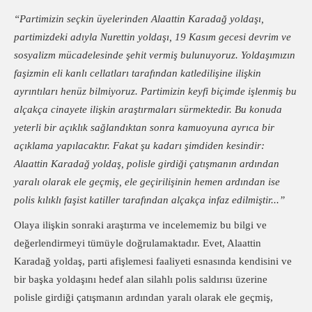
“Partimizin seçkin üyelerinden Alaattin Karadağ yoldaşı,
partimizdeki adıyla Nurettin yoldaşı, 19 Kasım gecesi devrim ve
sosyalizm mücadelesinde şehit vermiş bulunuyoruz. Yoldaşımızın
faşizmin eli kanlı cellatları tarafından katledilişine ilişkin
ayrıntıları henüz bilmiyoruz. Partimizin keyfi biçimde işlenmiş bu
alçakça cinayete ilişkin araştırmaları sürmektedir. Bu konuda
yeterli bir açıklık sağlandıktan sonra kamuoyuna ayrıca bir
açıklama yapılacaktır. Fakat şu kadarı şimdiden kesindir:
Alaattin Karadağ yoldaş, polisle girdiği çatışmanın ardından
yaralı olarak ele geçmiş, ele geçirilişinin hemen ardından ise
polis kılıklı faşist katiller tarafından alçakça infaz edilmiştir...”
Olaya ilişkin sonraki araştırma ve incelememiz bu bilgi ve
değerlendirmeyi tümüyle doğrulamaktadır. Evet, Alaattin
Karadağ yoldaş, parti afişlemesi faaliyeti esnasında kendisini ve
bir başka yoldaşını hedef alan silahlı polis saldırısı üzerine
polisle girdiği çatışmanın ardından yaralı olarak ele geçmiş,