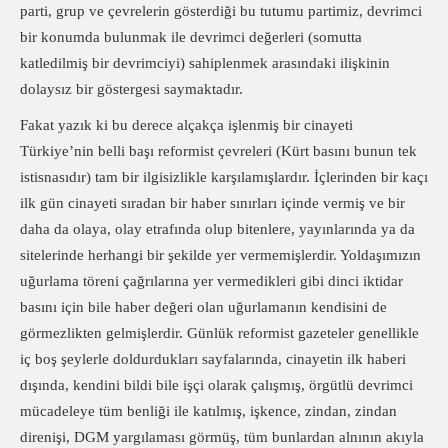
parti, grup ve çevrelerin gösterdiği bu tutumu partimiz, devrimci
bir konumda bulunmak ile devrimci değerleri (somutta
katledilmiş bir devrimciyi) sahiplenmek arasındaki ilişkinin
dolaysız bir göstergesi saymaktadır.
Fakat yazık ki bu derece alçakça işlenmiş bir cinayeti
Türkiye’nin belli başı reformist çevreleri (Kürt basını bunun tek
istisnasıdır) tam bir ilgisizlikle karşılamışlardır. İçlerinden bir kaçı
ilk gün cinayeti sıradan bir haber sınırları içinde vermiş ve bir
daha da olaya, olay etrafında olup bitenlere, yayınlarında ya da
sitelerinde herhangi bir şekilde yer vermemişlerdir. Yoldaşımızın
uğurlama töreni çağrılarına yer vermedikleri gibi dinci iktidar
basını için bile haber değeri olan uğurlamanın kendisini de
görmezlikten gelmişlerdir. Günlük reformist gazeteler genellikle
iç boş şeylerle doldurdukları sayfalarında, cinayetin ilk haberi
dışında, kendini bildi bile işçi olarak çalışmış, örgütlü devrimci
mücadeleye tüm benliği ile katılmış, işkence, zindan, zindan
direnişi, DGM yargılaması görmüş, tüm bunlardan alnının akıyla