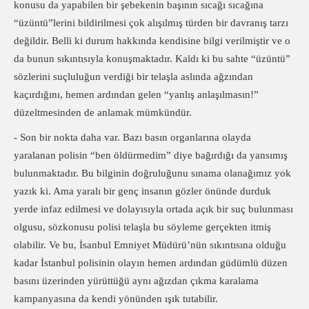
konusu da yapabilen bir şebekenin başının sıcağı sıcağına
“üzüntü”lerini bildirilmesi çok alışılmış türden bir davranış tarzı
değildir. Belli ki durum hakkında kendisine bilgi verilmiştir ve o
da bunun sıkıntısıyla konuşmaktadır. Kaldı ki bu sahte “üzüntü”
sözlerini suçluluğun verdiği bir telaşla aslında ağzından
kaçırdığını, hemen ardından gelen “yanlış anlaşılmasın!”
düzeltmesinden de anlamak mümkündür.
- Son bir nokta daha var. Bazı basın organlarına olayda
yaralanan polisin “ben öldürmedim” diye bağırdığı da yansımış
bulunmaktadır. Bu bilginin doğruluğunu sınama olanağımız yok
yazık ki. Ama yaralı bir genç insanın gözler önünde durduk
yerde infaz edilmesi ve dolayısıyla ortada açık bir suç bulunması
olgusu, sözkonusu polisi telaşla bu söyleme gerçekten itmiş
olabilir. Ve bu, İsanbul Emniyet Müdürü’nün sıkıntısına olduğu
kadar İstanbul polisinin olayın hemen ardından güdümlü düzen
basını üzerinden yürüttüğü aynı ağızdan çıkma karalama
kampanyasına da kendi yönünden ışık tutabilir.