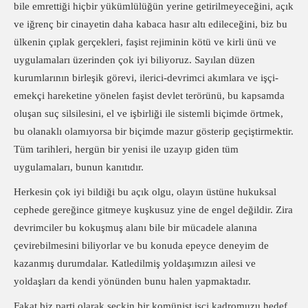
bile emrettiği hiçbir yükümlülüğün yerine getirilmeyeceğini, açık
ve iğrenç bir cinayetin daha kabaca hasır altı edileceğini, biz bu
ülkenin çıplak gerçekleri, faşist rejiminin kötü ve kirli ünü ve
uygulamaları üzerinden çok iyi biliyoruz. Sayılan düzen
kurumlarının birleşik görevi, ilerici-devrimci akımlara ve işçi-
emekçi hareketine yönelen faşist devlet terörünü, bu kapsamda
oluşan suç silsilesini, el ve işbirliği ile sistemli biçimde örtmek,
bu olanaklı olamıyorsa bir biçimde mazur gösterip geçiştirmektir.
Tüm tarihleri, hergün bir yenisi ile uzayıp giden tüm
uygulamaları, bunun kanıtıdır.
Herkesin çok iyi bildiği bu açık olgu, olayın üstüne hukuksal
cephede gereğince gitmeye kuşkusuz yine de engel değildir. Zira
devrimciler bu kokuşmuş alanı bile bir mücadele alanına
çevirebilmesini biliyorlar ve bu konuda epeyce deneyim de
kazanmış durumdalar. Katledilmiş yoldaşımızın ailesi ve
yoldaşları da kendi yönünden bunu halen yapmaktadır.
Fakat biz parti olarak seçkin bir komünist işçi kadromuzu hedef