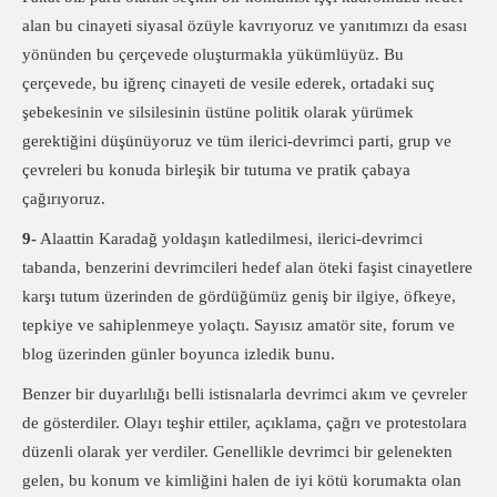
alan bu cinayeti siyasal özüyle kavrıyoruz ve yanıtımızı da esası
yönünden bu çerçevede oluşturmakla yükümlüyüz. Bu
çerçevede, bu iğrenç cinayeti de vesile ederek, ortadaki suç
şebekesinin ve silsilesinin üstüne politik olarak yürümek
gerektiğini düşünüyoruz ve tüm ilerici-devrimci parti, grup ve
çevreleri bu konuda birleşik bir tutuma ve pratik çabaya
çağırıyoruz.
9-
Alaattin Karadağ yoldaşın katledilmesi, ilerici-devrimci
tabanda, benzerini devrimcileri hedef alan öteki faşist cinayetlere
karşı tutum üzerinden de gördüğümüz geniş bir ilgiye, öfkeye,
tepkiye ve sahiplenmeye yolaçtı. Sayısız amatör site, forum ve
blog üzerinden günler boyunca izledik bunu.
Benzer bir duyarlılığı belli istisnalarla devrimci akım ve çevreler
de gösterdiler. Olayı teşhir ettiler, açıklama, çağrı ve protestolara
düzenli olarak yer verdiler. Genellikle devrimci bir gelenekten
gelen, bu konum ve kimliğini halen de iyi kötü korumakta olan