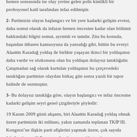
hemen sonrasında ise olay yerine gelen polis kimlikli bir
profesyonel katil tarafından infaz edilmiştir.
2-
Partimizin olayın başlangıcı ve bir yere kadarki gelişim evresi,
daha somut olarak da infazın hemen öncesine kadar olan bölümü
hakkındaki bilgisi somut, ayrıntılı ve tamdır. Zira bu konuda,
başından itibaren kamuoyuna da yansıdığı gibi, bütün bu evreyi
Alaattin Karadağ yoldaş ile birlikte yaşayan ikinci bir yoldaşımız
daha vardır ve sözkonusu olan bu yoldaşın dolaysız tanıklığıdır.
Çatışmadan sağ olarak kurtulan yoldaşımız bu çerçevedeki
tanıklığını partimize olaydan birkaç gün sonra yazılı bir rapor
halinde de sunmuştur.
3-
Bu dolaysız tanıklığa göre, olayın başlangıcı ve infaz öncesine
kadarki gelişim seyri genel çizgileriyle şöyledir:
19 Kasım 2009 günü akşamı, biri Alaattin Karadağ yoldaş olmak
üzere partimizin iki militanı, yakın zamanda toplanan TKİP III.
Kongresi’ne ilişkin parti afişlerini yapmak üzere, çok sayıda