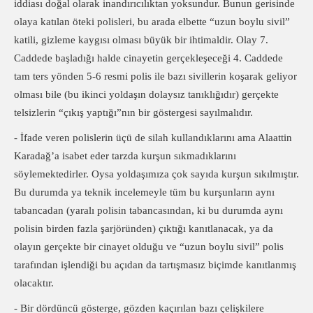
iddiası doğal olarak inandırıcılıktan yoksundur. Bunun gerisinde
olaya katılan öteki polisleri, bu arada elbette “uzun boylu sivil”
katili, gizleme kaygısı olması büyük bir ihtimaldir. Olay 7.
Caddede başladığı halde cinayetin gerçekleşeceği 4. Caddede
tam ters yönden 5-6 resmi polis ile bazı sivillerin koşarak geliyor
olması bile (bu ikinci yoldaşın dolaysız tanıklığıdır) gerçekte
telsizlerin “çıkış yaptığı”nın bir göstergesi sayılmalıdır.
- İfade veren polislerin üçü de silah kullandıklarını ama Alaattin
Karadağ’a isabet eder tarzda kurşun sıkmadıklarını
söylemektedirler. Oysa yoldaşımıza çok sayıda kurşun sıkılmıştır.
Bu durumda ya teknik incelemeyle tüm bu kurşunların aynı
tabancadan (yaralı polisin tabancasından, ki bu durumda aynı
polisin birden fazla şarjöründen) çıktığı kanıtlanacak, ya da
olayın gerçekte bir cinayet olduğu ve “uzun boylu sivil” polis
tarafından işlendiği bu açıdan da tartışmasız biçimde kanıtlanmış
olacaktır.
- Bir dördüncü gösterge, gözden kaçırılan bazı çelişkilere