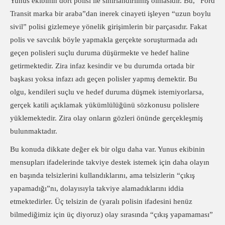
Yunus ekibinin dört polisi ile sınırlandırılmış olmasıdır. Bu, “Ford
Transit marka bir araba”dan inerek cinayeti işleyen “uzun boylu
sivil” polisi gizlemeye yönelik girişimlerin bir parçasıdır. Fakat
polis ve savcılık böyle yapmakla gerçekte soruşturmada adı
geçen polisleri suçlu duruma düşürmekte ve hedef haline
getirmektedir. Zira infaz kesindir ve bu durumda ortada bir
başkası yoksa infazı adı geçen polisler yapmış demektir. Bu
olgu, kendileri suçlu ve hedef duruma düşmek istemiyorlarsa,
gerçek katili açıklamak yükümlülüğünü sözkonusu polislere
yüklemektedir. Zira olay onların gözleri önünde gerçekleşmiş
bulunmaktadır.
Bu konuda dikkate değer ek bir olgu daha var. Yunus ekibinin
mensupları ifadelerinde takviye destek istemek için daha olayın
en başında telsizlerini kullandıklarını, ama telsizlerin “çıkış
yapamadığı”nı, dolayısıyla takviye alamadıklarını iddia
etmektedirler. Üç telsizin de (yaralı polisin ifadesini henüz
bilmediğimiz için üç diyoruz) olay sırasında “çıkış yapamaması”