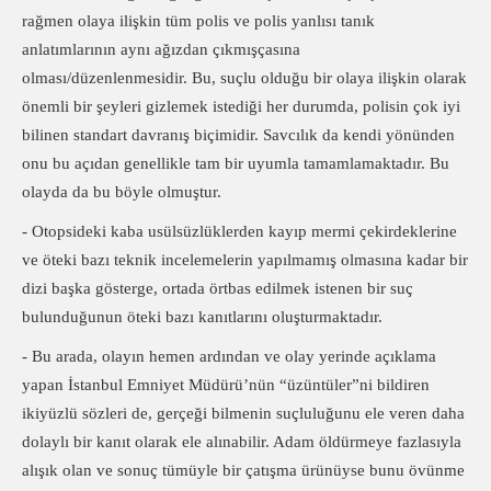
rağmen olaya ilişkin tüm polis ve polis yanlısı tanık
anlatımlarının aynı ağızdan çıkmışçasına
olması/düzenlenmesidir. Bu, suçlu olduğu bir olaya ilişkin olarak
önemli bir şeyleri gizlemek istediği her durumda, polisin çok iyi
bilinen standart davranış biçimidir. Savcılık da kendi yönünden
onu bu açıdan genellikle tam bir uyumla tamamlamaktadır. Bu
olayda da bu böyle olmuştur.
- Otopsideki kaba usülsüzlüklerden kayıp mermi çekirdeklerine
ve öteki bazı teknik incelemelerin yapılmamış olmasına kadar bir
dizi başka gösterge, ortada örtbas edilmek istenen bir suç
bulunduğunun öteki bazı kanıtlarını oluşturmaktadır.
- Bu arada, olayın hemen ardından ve olay yerinde açıklama
yapan İstanbul Emniyet Müdürü’nün “üzüntüler”ni bildiren
ikiyüzlü sözleri de, gerçeği bilmenin suçluluğunu ele veren daha
dolaylı bir kanıt olarak ele alınabilir. Adam öldürmeye fazlasıyla
alışık olan ve sonuç tümüyle bir çatışma ürünüyse bunu övünme