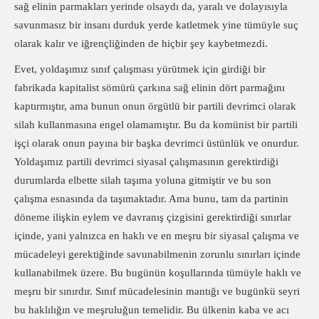
sağ elinin parmakları yerinde olsaydı da, yaralı ve dolayısıyla
savunmasız bir insanı durduk yerde katletmek yine tümüyle suç
olarak kalır ve iğrençliğinden de hiçbir şey kaybetmezdi.
Evet, yoldaşımız sınıf çalışması yürütmek için girdiği bir
fabrikada kapitalist sömürü çarkına sağ elinin dört parmağını
kaptırmıştır, ama bunun onun örgütlü bir partili devrimci olarak
silah kullanmasına engel olamamıştır. Bu da komünist bir partili
işçi olarak onun payına bir başka devrimci üstünlük ve onurdur.
Yoldaşımız partili devrimci siyasal çalışmasının gerektirdiği
durumlarda elbette silah taşıma yoluna gitmiştir ve bu son
çalışma esnasında da taşımaktadır. Ama bunu, tam da partinin
döneme ilişkin eylem ve davranış çizgisini gerektirdiği sınırlar
içinde, yani yalnızca en haklı ve en meşru bir siyasal çalışma ve
mücadeleyi gerektiğinde savunabilmenin zorunlu sınırları içinde
kullanabilmek üzere. Bu bugünün koşullarında tümüyle haklı ve
meşru bir sınırdır. Sınıf mücadelesinin mantığı ve bugünkü seyri
bu haklılığın ve meşruluğun temelidir. Bu ülkenin kaba ve acı