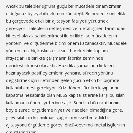
Ancak bu talepler uğruna güçlü bir mücadele dinamizminin
olduğunu söyleyebilmek mümkün değil. Bu nedenle öncelikle
bu çerçevede etkili bir ajitasyon faaliyeti yürütmek
gerekiyor. Taleplerin netleşmesi ve metal işçileri tarafından
kitlesel olarak sahiplenilmesi ile birlikte ise mücadelenin
yöntemi ve örgütlenme biçimi önem kazanacaktır. Mücadele
yöntemimiz hiç kuşkusuz ki sınıf hareketinin toplam
ihtiyaçları ile birlikte çalışmanın fabrika zemininde
derinleştirilmesi olacaktır. Hazırlık aşamasında kitleleri
hazırlayacak pasif eylemlerin yanısıra, sürecin yönünü
değiştirmek için üretimden gelen gücün etkin bir biçimde
kullanılabilmesi gerekiyor. Kriz dönemi üretim kayıplarını
kapatma hesabında olan MESS kapitalistlerine karşı bu silahı
kullanmanın önemi yeterince açık. Sendika bürokratlarının
böyle süreci örgütleme niyet ve iradeleri olmadığına göre,
grev silahının kullanılması çağrısını yükselten etkili bir
ajitasyonu örgütleme görevi öncü-devrimci metal işçilerinin
omuzlarındadır.