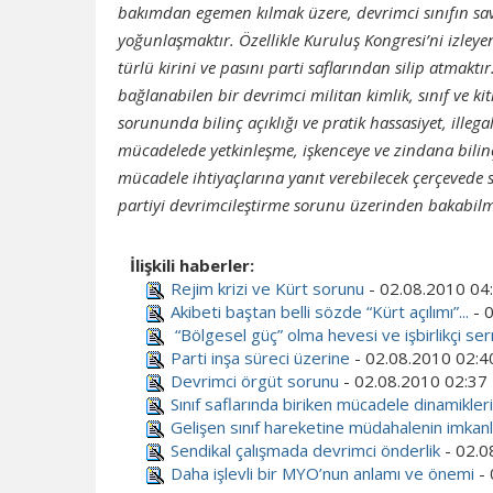
bakımdan egemen kılmak üzere, devrimci sınıfın sava
yoğunlaşmaktır. Özellikle Kuruluş Kongresi’ni izleye
türlü kirini ve pasını parti saflarından silip atmakt
bağlanabilen bir devrimci militan kimlik, sınıf ve kit
sorununda bilinç açıklığı ve pratik hassasiyet, illeg
mücadelede yetkinleşme, işkenceye ve zindana bilinç
mücadele ihtiyaçlarına yanıt verebilecek çerçevede si
partiyi devrimcileştirme sorunu üzerinden bakabil
İlişkili haberler:
Rejim krizi ve Kürt sorunu
- 02.08.2010 04
Akibeti baştan belli sözde “Kürt açılımı”...
- 
“Bölgesel güç” olma hevesi ve işbirlikçi ser
Parti inşa süreci üzerine
- 02.08.2010 02:4
Devrimci örgüt sorunu
- 02.08.2010 02:37
Sınıf saflarında biriken mücadele dinamikleri
Gelişen sınıf hareketine müdahalenin imkanl
Sendikal çalışmada devrimci önderlik
- 02.0
Daha işlevli bir MYO’nun anlamı ve önemi
- 