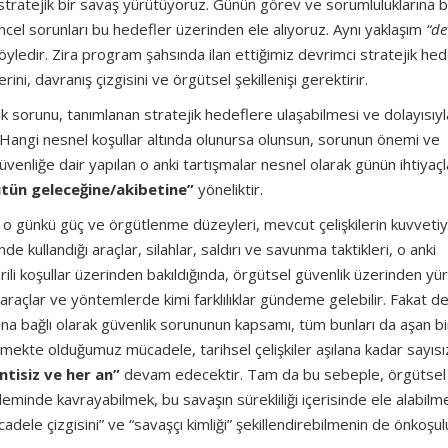
 stratejik bir savaş yürütüyoruz. Günün görev ve sorumluluklarına 
ncel sorunları bu hedefler üzerinden ele alıyoruz. Aynı yaklaşım
“de
yledir. Zira program şahsında ilan ettiğimiz devrimci stratejik hed
i, davranış çizgisini ve örgütsel şekillenişi gerektirir.
ik sorunu, tanımlanan stratejik hedeflere ulaşabilmesi ve dolayısıyl
 Hangi nesnel koşullar altında olunursa olunsun, sorunun önemi ve
venliğe dair yapılan o anki tartışmalar nesnel olarak günün ihtiyaçl
ütün geleceğine/akibetine”
yöneliktir.
n o günkü güç ve örgütlenme düzeyleri, mevcut çelişkilerin kuvvetiy
inde kullandığı araçlar, silahlar, saldırı ve savunma taktikleri, o anki
verili koşullar üzerinden bakıldığında, örgütsel güvenlik üzerinden yü
 araçlar ve yöntemlerde kimi farklılıklar gündeme gelebilir. Fakat d
una bağlı olarak güvenlik sorununun kapsamı, tüm bunları da aşan bi
tmekte olduğumuz mücadele, tarihsel çelişkiler aşılana kadar sayısı
ntisiz ve her an”
devam edecektir. Tam da bu sebeple, örgütsel
leminde kavrayabilmek, bu savaşın sürekliliği içerisinde ele alabilm
dele çizgisini” ve “savaşçı kimliği” şekillendirebilmenin de önkoşul