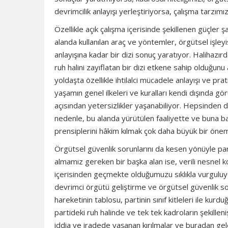
devrimcilik anlayışı yerleştiriyorsa, çalışma tarzı
Özellikle açık çalışma içerisinde şekillenen güçler 
alanda kullanılan araç ve yöntemler, örgütsel işleyi
anlayışına kadar bir dizi sonuç yaratıyor. Halihazırd
ruh halini zayıflatan bir dizi etkene sahip olduğun
yoldaşta özellikle ihtilalci mücadele anlayışı ve prat
yaşamın genel ilkeleri ve kuralları kendi dışında görü
açısından yetersizlikler yaşanabiliyor. Hepsinden d
nedenle, bu alanda yürütülen faaliyette ve buna ba
prensiplerini hâkim kılmak çok daha büyük bir önem
Örgütsel güvenlik sorunlarını da kesen yönüyle part
almamız gereken bir başka alan ise, verili nesnel ko
içerisinden geçmekte olduğumuzu sıklıkla vurguluy
devrimci örgütü geliştirme ve örgütsel güvenlik so
hareketinin tablosu, partinin sınıf kitleleri ile ku
partideki ruh halinde ve tek tek kadroların şekille
iddia ve iradede yaşanan kırılmalar ve buradan gele