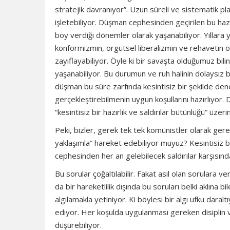
stratejik davranıyor”. Uzun süreli ve sistematik plan
işletebiliyor. Düşman cephesinden geçirilen bu hazı
boy verdiği dönemler olarak yaşanabiliyor. Yıllara y
konformizmin, örgütsel liberalizmin ve rehavetin önü
zayıflayabiliyor. Öyle ki bir savaşta olduğumuz bilin
yaşanabiliyor. Bu durumun ve ruh halinin dolaysız bir
düşman bu süre zarfında kesintisiz bir şekilde denet
gerçekleştirebilmenin uygun koşullarını hazırlıyo
“kesintisiz bir hazırlık ve saldırılar bütünlüğü” üze
Peki, bizler, gerek tek tek komünistler olarak gerek
yaklaşımla” hareket edebiliyor muyuz? Kesintisiz
cephesinden her an gelebilecek saldırılar karşısında
Bu sorular çoğaltılabilir. Fakat asıl olan sorulara v
da bir hareketlilik dışında bu soruları belki aklına b
algılamakla yetiniyor. Ki böylesi bir algı ufku daral
ediyor. Her koşulda uygulanması gereken disiplin v
düşürebiliyor.