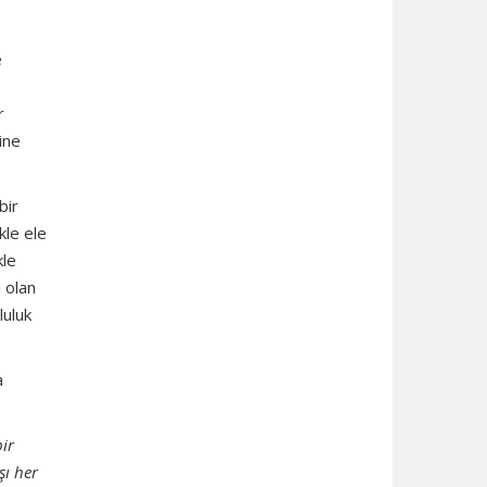
e
r
ine
bir
kle ele
kle
 olan
luluk
a
bir
şı her