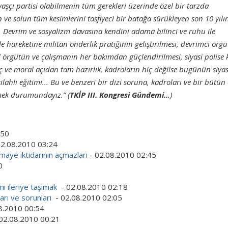
şçı partisi olabilmenin tüm gerekleri üzerinde özel bir tarzda
n ve solun tüm kesimlerini tasfiyeci bir batağa sürükleyen son 10 yılı
ır. Devrim ve sosyalizm davasına kendini adama bilinci ve ruhu ile
le hareketine militan önderlik pratiğinin geliştirilmesi, devrimci örgü
al örgütün ve çalışmanın her bakımdan güçlendirilmesi, siyasi polise 
 ve moral açıdan tam hazırlık, kadroların hiç değilse bugünün siyas
lahlı eğitimi... Bu ve benzeri bir dizi soruna, kadroları ve bir bütün
mek durumundayız.” (
TKİP III. Kongresi Gündemi..
.)
:50
02.08.2010 03:24
maye iktidarının açmazları
- 02.08.2010 02:45
0
ni ileriye taşımak
- 02.08.2010 02:18
arı ve sorunları
- 02.08.2010 02:05
8.2010 00:54
02.08.2010 00:21