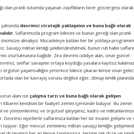
i olan pratik tutumda yaşanan zayıflıkların birer göstergesi olarak
z şahsında
devrimci stratejik yaklaşımın ve buna bağlı olarak
alıdır.
Saflarımızda program bilincini ve bunun gereği olan pratik
ak önümüze almalıyız. Mücadeleye katılan her bir yoldaşa programım
yiz. Savaşçı militan kimliği şekillendirebilmek, bunun ruh halini saflar
ımın oturtulmasına bağlıdır. Zira devrimi ciddiye alan, onun güncel
evrimci, sınıflar savaşının ortaya koyduğu yasalara kayıtsız kalamaz
mci örgütün yaşamsallığını yeterince bilince çıkaran kimse onun gelec
rtada olan bir kavrayış sorunu değilse eğer, dönüp kimlik planında
sorun alanı ise
çalışma tarzı ve buna bağlı olarak gelişen
n itibaren kendisini bir faaliyet zemini içerisinde buluyor. Bu zemin
l ve yöntemlerimiz ve örgütsel işleyişimiz, kadro ve militanlarımız
Devrimci niyetlerle saflarımıza katılan her bir insanın gelişimi ve
 taşıyor. Eğer mevcut zeminimiz militan savaşçı kimliğin gelişimin
el düzeyimizi her an ileriye taşımıyorsa, tersine tek düze ve sınırlı