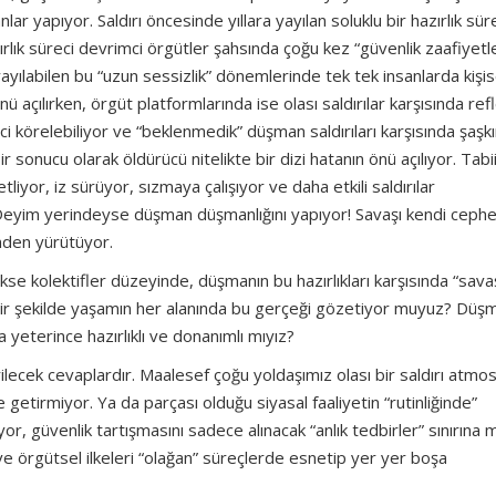
lar yapıyor. Saldırı öncesinde yıllara yayılan soluklu bir hazırlık sür
rlık süreci devrimci örgütler şahsında çoğu kez “güvenlik zaafiyetle
ayılabilen bu “uzun sessizlik” dönemlerinde tek tek insanlarda kişis
 açılırken, örgüt platformlarında ise olası saldırılar karşısında ref
ci körelebiliyor ve “beklenmedik” düşman saldırıları karşısında şaşkın
 sonucu olarak öldürücü nitelikte bir dizi hatanın önü açılıyor. Tabii
liyor, iz sürüyor, sızmaya çalışıyor ve daha etkili saldırılar
r. Deyim yerindeyse düşman düşmanlığını yapıyor! Savaşı kendi ceph
rinden yürütüyor.
se kolektifler düzeyinde, düşmanın bu hazırlıkları karşısında “savaş
 bir şekilde yaşamın her alanında bu gerçeği gözetiyor muyuz? Düş
 yeterince hazırlıklı ve donanımlı mıyız?
erilecek cevaplardır. Maalesef çoğu yoldaşımız olası bir saldırı atmos
ile getirmiyor. Ya da parçası olduğu siyasal faaliyetin “rutinliğinde”
tıyor, güvenlik tartışmasını sadece alınacak “anlık tedbirler” sınırın
e örgütsel ilkeleri “olağan” süreçlerde esnetip yer yer boşa