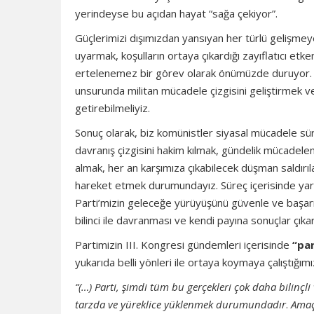
yerindeyse bu açıdan hayat “sağa çekiyor”.
Güçlerimizi dışımızdan yansıyan her türlü gelişmeye,
uyarmak, koşulların ortaya çıkardığı zayıflatıcı et
ertelenemez bir görev olarak önümüzde duruyor. Ver
unsurunda militan mücadele çizgisini geliştirmek ve
getirebilmeliyiz.
Sonuç olarak, biz komünistler siyasal mücadele süre
davranış çizgisini hakim kılmak, gündelik mücadelen
almak, her an karşımıza çıkabilecek düşman saldırılar
hareket etmek durumundayız. Süreç içerisinde yarat
Parti’mizin geleceğe yürüyüşünü güvenle ve başarıy
bilinci ile davranması ve kendi payına sonuçlar çı
Partimizin III. Kongresi gündemleri içerisinde
“par
yukarıda belli yönleri ile ortaya koymaya çalıştığım
“(…) Parti, şimdi tüm bu gerçekleri çok daha bilinçli
tarzda ve yüreklice yüklenmek durumundadır
.
Amaç 