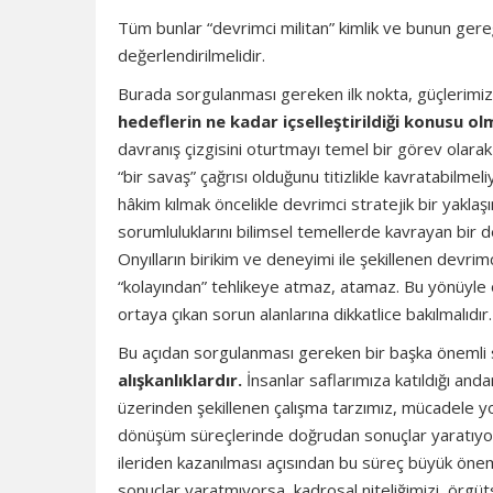
Tüm bunlar “devrimci militan” kimlik ve bunun gereğ
değerlendirilmelidir.
Burada sorgulanması gereken ilk nokta, güçlerimi
hedeflerin ne kadar içselleştirildiği konusu olm
davranış çizgisini oturtmayı temel bir görev olar
“bir savaş” çağrısı olduğunu titizlikle kavratabilmeli
hâkim kılmak öncelikle devrimci stratejik bir yaklaş
sorumluluklarını bilimsel temellerde kavrayan bir d
Onyılların birikim ve deneyimi ile şekillenen devri
“kolayından” tehlikeye atmaz, atamaz. Bu yönüyle o
ortaya çıkan sorun alanlarına dikkatlice bakılmalıdır.
Bu açıdan sorgulanması gereken bir başka önemli 
alışkanlıklardır.
İnsanlar saflarımıza katıldığı anda
üzerinden şekillenen çalışma tarzımız, mücadele yo
dönüşüm süreçlerinde doğrudan sonuçlar yaratıyor. 
ileriden kazanılması açısından bu süreç büyük önem
sonuçlar yaratmıyorsa, kadrosal niteliğimizi, örgüts