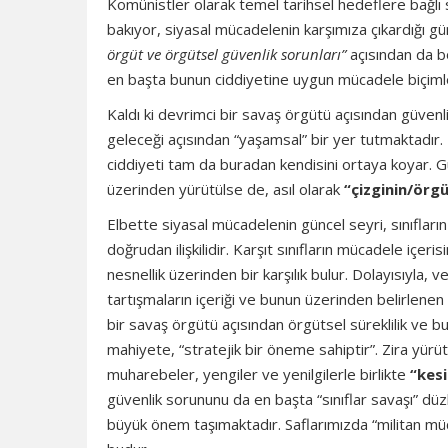
Komünistler olarak temel tarihsel hedeflere bağlı
bakıyor, siyasal mücadelenin karşımıza çıkardığı gü
örgüt ve örgütsel güvenlik sorunları”
açısından da bö
en başta bunun ciddiyetine uygun mücadele biçimlerin
Kaldı ki devrimci bir savaş örgütü açısından güvenl
geleceği açısından “yaşamsal” bir yer tutmaktadır.
ciddiyeti tam da buradan kendisini ortaya koyar. Gü
üzerinden yürütülse de, asıl olarak
“çizginin/örg
Elbette siyasal mücadelenin güncel seyri, sınıfları
doğrudan ilişkilidir. Karşıt sınıfların mücadele içeris
nesnellik üzerinden bir karşılık bulur. Dolayısıyla, 
tartışmaların içeriği ve bunun üzerinden belirlenen
bir savaş örgütü açısından örgütsel süreklilik ve b
mahiyete, “stratejik bir öneme sahiptir”. Zira yürü
muharebeler, yengiler ve yenilgilerle birlikte
“kesi
güvenlik sorununu da en başta “sınıflar savaşı” düz
büyük önem taşımaktadır. Saflarımızda “militan müca