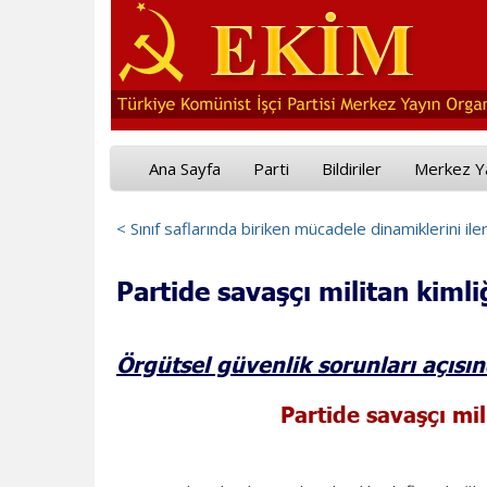
Ana Sayfa
Parti
Bildiriler
Merkez Y
< Sınıf saflarında biriken mücadele dinamiklerini ile
Partide savaşçı militan kiml
Örgütsel güvenlik sorunları açısı
Partide savaşçı mi