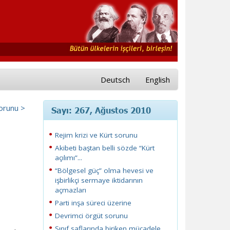
Deutsch
English
orunu >
Sayı: 267, Ağustos 2010
Rejim krizi ve Kürt sorunu
Akibeti baştan belli sözde “Kürt
açılımı”...
“Bölgesel güç” olma hevesi ve
işbirlikçi sermaye iktidarının
açmazları
Parti inşa süreci üzerine
Devrimci örgüt sorunu
Sınıf saflarında biriken mücadele