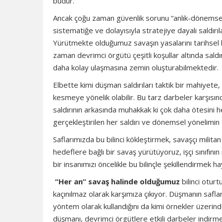
budur.
Ancak çoğu zaman güvenlik sorunu “anlık-dönemsel g
sistematiğe ve dolayısıyla stratejiye dayalı saldırıla
Yürütmekte olduğumuz savaşın yasalarını tarihsel
zaman devrimci örgütü çeşitli koşullar altında sal
daha kolay ulaşmasına zemin oluşturabilmektedir.
Elbette kimi düşman saldırıları taktik bir mahiyet
kesmeye yönelik olabilir. Bu tarz darbeler karşısın
saldırının arkasında muhakkak ki çok daha ötesini 
gerçekleştirilen her saldırı ve dönemsel yönelimin
Saflarımızda bu bilinci kökleştirmek, savaşçı militan
hedeflere bağlı bir savaş yürütüyoruz, işçi sınıfın
bir insanımızı öncelikle bu bilinçle şekillendirmek h
“Her an” savaş halinde olduğumuz
bilinci otur
kaçınılmaz olarak karşımıza çıkıyor. Düşmanın safla
yöntem olarak kullandığını da kimi örnekler üzerinde
düşmanı, devrimci örgütlere etkili darbeler indir