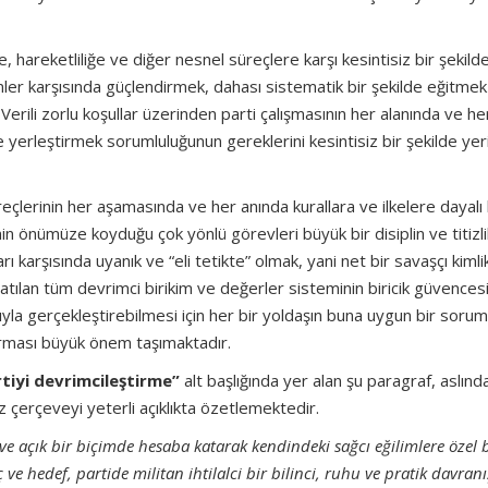
 hareketliliğe ve diğer nesnel süreçlere karşı kesintisiz bir şekild
kenler karşısında güçlendirmek, dahası sistematik bir şekilde eğitmek
ili zorlu koşullar üzerinden parti çalışmasının her alanında ve he
 yerleştirmek sorumluluğunun gereklerini kesintisiz bir şekilde yer
çlerinin her aşamasında ve her anında kurallara ve ilkelere dayalı 
in önümüze koyduğu çok yönlü görevleri büyük bir disiplin ve titizli
ı karşısında uyanık ve “eli tetikte” olmak, yani net bir savaşçı kimli
ılan tüm devrimci birikim ve değerler sisteminin biricik güvencesi
la gerçekleştirebilmesi için her bir yoldaşın buna uygun bir sorum
karması büyük önem taşımaktadır.
tiyi devrimcileştirme”
alt başlığında yer alan şu paragraf, aslınd
ız çerçeveyi yeterli açıklıkta özetlemektedir.
 ve açık bir biçimde hesaba katarak kendindeki sağcı eğilimlere özel 
ve hedef, partide militan ihtilalci bir bilinci, ruhu ve pratik davranı