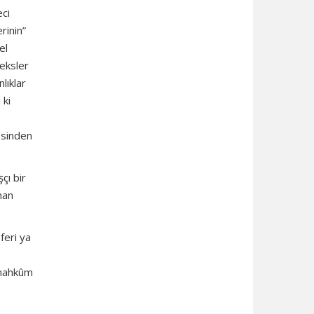
eci
rinin”
el
leksler
lıklar
 ki
esinden
çı bir
man
feri ya
a mahkûm