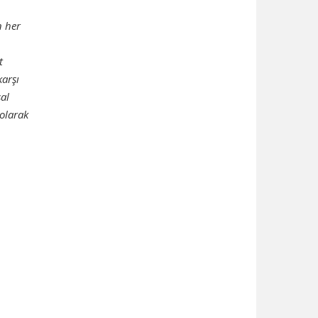
n her
t
karşı
al
 olarak