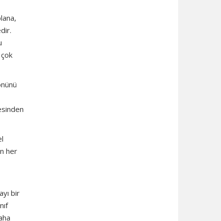
lana,
dir.
u
 çok
önünü
hesinden
el
en her
ayı bir
nıf
daha