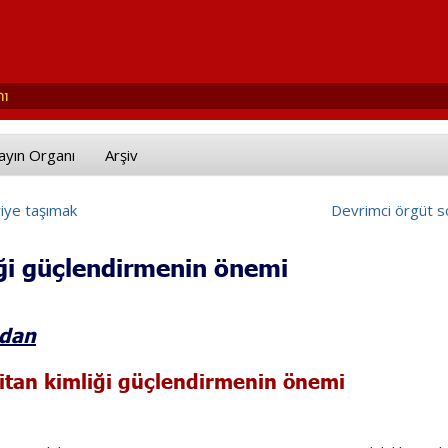
ayın Organı
Arşiv
riye taşımak
Devrimci örgüt s
iği güçlendirmenin önemi
ndan
litan kimliği güçlendirmenin önemi