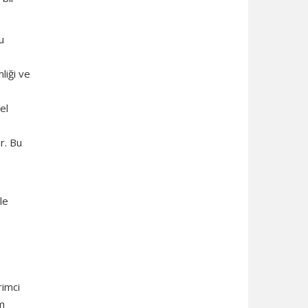
u
liği ve
el
r. Bu
le
rimci
im