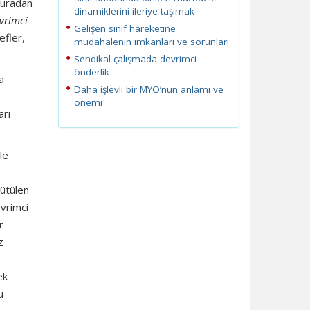
buradan
dinamiklerini ileriye taşımak
vrimci
Gelişen sınıf hareketine
efler,
müdahalenin imkanları ve sorunları
Sendikal çalışmada devrimci
önderlik
a
Daha işlevli bir MYO’nun anlamı ve
önemi
arı
le
rütülen
evrimci
r
z
ek
u