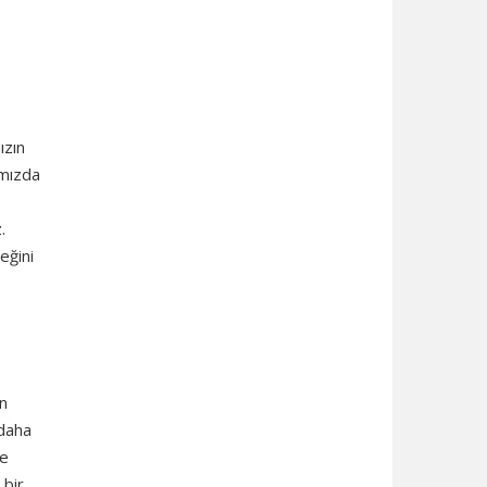
ızın
ımızda
.
eğini
ın
 daha
de
 bir