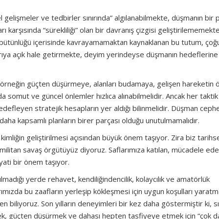
elişmeler ve tedbirler sınırında” algılanabilmekte, düşmanın bir p
rı karşısında “sürekliliği” olan bir davranış çizgisi geliştirilememekte
 bütünlüğü içerisinde kavrayamamaktan kaynaklanan bu tutum, çoğ
dırıya açık hale getirmekte, deyim yerindeyse düşmanın hedeflerine
e, örneğin güçten düşürmeye, alanları budamaya, gelişen hareketin 
da somut ve güncel önlemler hızlıca alınabilmelidir. Ancak her taktik
hedefleyen stratejik hesapların yer aldığı bilinmelidir. Düşman cep
 daha kapsamlı planların birer parçası olduğu unutulmamalıdır.
 kimliğin geliştirilmesi açısından büyük önem taşıyor. Zira biz tarihs
ın militan savaş örgütüyüz diyoruz. Saflarımıza katılan, mücadele ed
ayati bir önem taşıyor.
tulmadığı yerde rehavet, kendiliğindencilik, kolaycılık ve amatörlük
rımızda bu zaafların yerleşip kökleşmesi için uygun koşulları yaratm
n biliyoruz. Son yılların deneyimleri bir kez daha göstermiştir ki, sı
mek, güçten düşürmek ve dahası hepten tasfiyeye etmek için “çok 