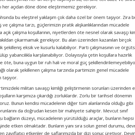
mızı her açıdan döne döne eleştirmemiz gerekiyor.
şahsında bu eleştirel yaklaşım çok daha özel bir önem taşıyor. Zira b
ş ve çalışma tarzı, güçlerimizin pratik alışkanlıklarından mücadele
a açık çalışma koşullarının, niyetlerden öte nesnel olarak savaşçı kim
u akıldan çıkarmamak gerekiyor. Bu alan üzerinden kazanılan birçok
ik şekilleniş eksik ve kusurlu kalabiliyor. Parti çalışmasının ve örgüts
lüp yabancılıkla karşılanabiliyor. Dolayısıyla çetin koşullara hazırlık
e öte, buna uygun bir ruh hali ve moral güç şekillendirilemeyebiliyo
ğlı olarak şekillenen çalışma tarzında partimizin genel mücadele
 taşıyor.
imizdeki militan savaşçı kimliği geliştirmenin sorunları üzerinden e
şulların karşımıza çıkardığı zorluklardır. Zorlu bir tarihsel dönemin
oruz. Bunun kendisi mücadelenin diğer tüm alanlarında olduğu gibi
runlarını da doğrudan kesen bir mahiyete sahiptir. Mevcut sınıf
rduğu bağların düzeyi, mücadelenin yürütüldüğü araçlar, bunların hepsi
nişinde etken olmaktadır. Bunların yanı sıra solun genel durumu, dev
n zayıflatıcı etkenler de saflarımızda bir dizi sonuç üretiyor. Dey