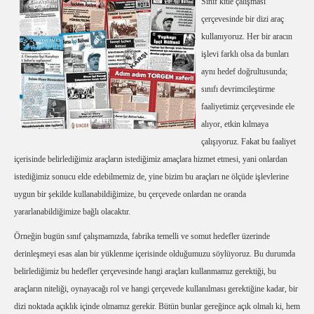
Sınıf kitle çalışması
çerçevesinde bir dizi araç
kullanıyoruz. Her bir aracın
işlevi farklı olsa da bunları
aynı hedef doğrultusunda;
sınıfı devrimcileştirme
faaliyetimiz çerçevesinde ele
alıyor, etkin kılmaya
çalışıyoruz. Fakat bu faaliyet
içerisinde belirlediğimiz araçların istediğimiz amaçlara hizmet etmesi, yani onlardan
istediğimiz sonucu elde edebilmemiz de, yine bizim bu araçları ne ölçüde işlevlerine
uygun bir şekilde kullanabildiğimize, bu çerçevede onlardan ne oranda
yararlanabildiğimize bağlı olacaktır.
Örneğin bugün sınıf çalışmamızda, fabrika temelli ve somut hedefler üzerinde
derinleşmeyi esas alan bir yüklenme içerisinde olduğumuzu söylüyoruz. Bu durumda
belirlediğimiz bu hedefler çerçevesinde hangi araçları kullanmamız gerektiği, bu
araçların niteliği, oynayacağı rol ve hangi çerçevede kullanılması gerektiğine kadar, bir
dizi noktada açıklık içinde olmamız gerekir. Bütün bunlar gereğince açık olmalı ki, hem