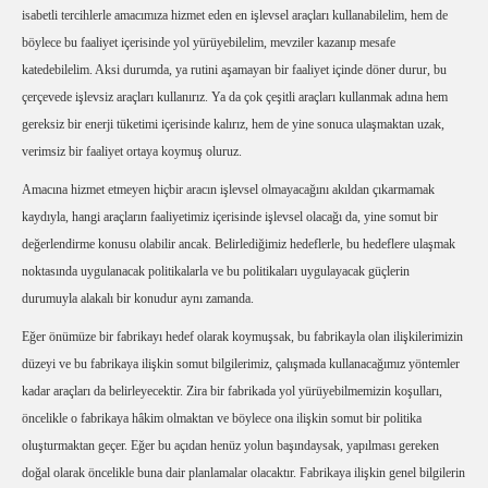
isabetli tercihlerle amacımıza hizmet eden en işlevsel araçları kullanabilelim, hem de
böylece bu faaliyet içerisinde yol yürüyebilelim, mevziler kazanıp mesafe
katedebilelim. Aksi durumda, ya rutini aşamayan bir faaliyet içinde döner durur, bu
çerçevede işlevsiz araçları kullanırız. Ya da çok çeşitli araçları kullanmak adına hem
gereksiz bir enerji tüketimi içerisinde kalırız, hem de yine sonuca ulaşmaktan uzak,
verimsiz bir faaliyet ortaya koymuş oluruz.
Amacına hizmet etmeyen hiçbir aracın işlevsel olmayacağını akıldan çıkarmamak
kaydıyla, hangi araçların faaliyetimiz içerisinde işlevsel olacağı da, yine somut bir
değerlendirme konusu olabilir ancak. Belirlediğimiz hedeflerle, bu hedeflere ulaşmak
noktasında uygulanacak politikalarla ve bu politikaları uygulayacak güçlerin
durumuyla alakalı bir konudur aynı zamanda.
Eğer önümüze bir fabrikayı hedef olarak koymuşsak, bu fabrikayla olan ilişkilerimizin
düzeyi ve bu fabrikaya ilişkin somut bilgilerimiz, çalışmada kullanacağımız yöntemler
kadar araçları da belirleyecektir. Zira bir fabrikada yol yürüyebilmemizin koşulları,
öncelikle o fabrikaya hâkim olmaktan ve böylece ona ilişkin somut bir politika
oluşturmaktan geçer. Eğer bu açıdan henüz yolun başındaysak, yapılması gereken
doğal olarak öncelikle buna dair planlamalar olacaktır. Fabrikaya ilişkin genel bilgilerin