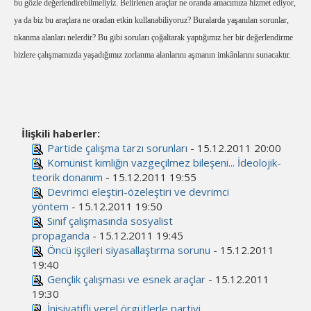
bu gözle değerlendirebilmeliyiz. Belirlenen araçlar ne oranda amacımıza hizmet ediyor,
ya da biz bu araçlara ne oradan etkin kullanabiliyoruz? Buralarda yaşanılan sorunlar,
tıkanma alanları nelerdir? Bu gibi soruları çoğaltarak yaptığımız her bir değerlendirme
bizlere çalışmamızda yaşadığımız zorlanma alanlarını aşmanın imkânlarını sunacaktır.
İlişkili haberler:
Partide çalışma tarzı sorunları
- 15.12.2011 20:00
Komünist kimliğin vazgeçilmez bileşeni... İdeolojik-
teorik donanım
- 15.12.2011 19:55
Devrimci eleştiri-özeleştiri ve devrimci
yöntem
- 15.12.2011 19:50
Sınıf çalışmasında sosyalist
propaganda
- 15.12.2011 19:45
Öncü işçileri siyasallaştırma sorunu
- 15.12.2011
19:40
Gençlik çalışması ve esnek araçlar
- 15.12.2011
19:30
İnisiyatifli yerel örgütlerle partiyi