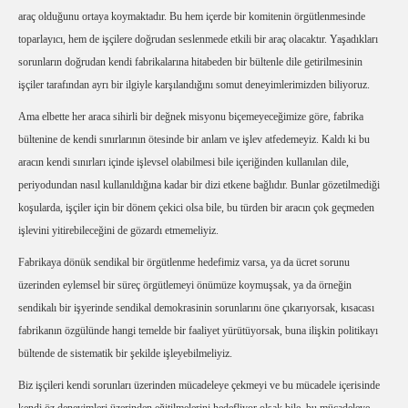
araç olduğunu ortaya koymaktadır. Bu hem içerde bir komitenin örgütlenmesinde
toparlayıcı, hem de işçilere doğrudan seslenmede etkili bir araç olacaktır. Yaşadıkları
sorunların doğrudan kendi fabrikalarına hitabeden bir bültenle dile getirilmesinin
işçiler tarafından ayrı bir ilgiyle karşılandığını somut deneyimlerimizden biliyoruz.
Ama elbette her araca sihirli bir değnek misyonu biçemeyeceğimize göre, fabrika
bültenine de kendi sınırlarının ötesinde bir anlam ve işlev atfedemeyiz. Kaldı ki bu
aracın kendi sınırları içinde işlevsel olabilmesi bile içeriğinden kullanılan dile,
periyodundan nasıl kullanıldığına kadar bir dizi etkene bağlıdır. Bunlar gözetilmediği
koşularda, işçiler için bir dönem çekici olsa bile, bu türden bir aracın çok geçmeden
işlevini yitirebileceğini de gözardı etmemeliyiz.
Fabrikaya dönük sendikal bir örgütlenme hedefimiz varsa, ya da ücret sorunu
üzerinden eylemsel bir süreç örgütlemeyi önümüze koymuşsak, ya da örneğin
sendikalı bir işyerinde sendikal demokrasinin sorunlarını öne çıkarıyorsak, kısacası
fabrikanın özgülünde hangi temelde bir faaliyet yürütüyorsak, buna ilişkin politikayı
bültende de sistematik bir şekilde işleyebilmeliyiz.
Biz işçileri kendi sorunları üzerinden mücadeleye çekmeyi ve bu mücadele içerisinde