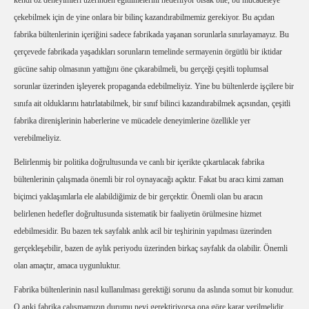
kendi öz deneyimleri üzerinden eğitilmelerini hedefliyor olsak bile, bu mücadeleye
çekebilmek için de yine onlara bir bilinç kazandırabilmemiz gerekiyor. Bu açıdan
fabrika bültenlerinin içeriğini sadece fabrikada yaşanan sorunlarla sınırlayamayız. Bu
çerçevede fabrikada yaşadıkları sorunların temelinde sermayenin örgütlü bir iktidar
gücüne sahip olmasının yattığını öne çıkarabilmeli, bu gerçeği çeşitli toplumsal
sorunlar üzerinden işleyerek propaganda edebilmeliyiz. Yine bu bültenlerde işçilere bir
sınıfa ait olduklarını hatırlatabilmek, bir sınıf bilinci kazandırabilmek açısından, çeşitli
fabrika direnişlerinin haberlerine ve mücadele deneyimlerine özellikle yer
verebilmeliyiz.
Belirlenmiş bir politika doğrultusunda ve canlı bir içerikte çıkartılacak fabrika
bültenlerinin çalışmada önemli bir rol oynayacağı açıktır. Fakat bu aracı kimi zaman
biçimci yaklaşımlarla ele alabildiğimiz de bir gerçektir. Önemli olan bu aracın
belirlenen hedefler doğrultusunda sistematik bir faaliyetin örülmesine hizmet
edebilmesidir. Bu bazen tek sayfalık anlık acil bir teşhirinin yapılması üzerinden
gerçekleşebilir, bazen de aylık periyodu üzerinden birkaç sayfalık da olabilir. Önemli
olan amaçtır, amaca uygunluktur.
Fabrika bültenlerinin nasıl kullanılması gerektiği sorunu da aslında somut bir konudur.
O anki fabrika çalışmamızın durumu neyi gerektiriyorsa ona göre karar verilmelidir.