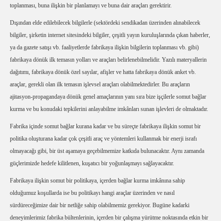
toplanması, buna ilişkin bir planlamayı ve buna dair araçları gerektirir.
Dışından elde edilebilecek bilgilerle (sektördeki sendikadan üzerinden alınabilecek
bilgiler, şirketin internet sitesindeki bilgiler, çeşitli yayın kuruluşlarında çıkan haberler,
ya da gazete satışı vb. faaliyetlerde fabrikaya ilişkin bilgilerin toplanması vb. gibi)
fabrikaya dönük ilk temasın yolları ve araçları belirlenebilmelidir. Yazılı materyallerin
dağıtımı, fabrikaya dönük özel sayılar, afişler ve hatta fabrikaya dönük anket vb.
araçlar, gerekli olan ilk temasın işlevsel araçları olabilmektedirler. Bu araçların
ajitasyon-propagandaya dönük genel amaçlarının yanı sıra bize işçilerle somut bağlar
kurma ve bu konudaki tepkilerini anlayabilme imkânları sunan işlevleri de olmaktadır.
Fabrika içinde somut bağlar kurana kadar ve bu süreçte fabrikaya ilişkin somut bir
politika oluşturana kadar çok çeşitli araç ve yöntemleri kullanmak bir enerji israfı
olmayacağı gibi, bir üst aşamaya geçebilmemize katkıda bulunacaktır. Aynı zamanda
güçlerimizde hedefe kilitlenen, kuşatıcı bir yoğunlaşmayı sağlayacaktır.
Fabrikaya ilişkin somut bir politikaya, içerden bağlar kurma imkânına sahip
olduğumuz koşullarda ise bu politikayı hangi araçlar üzerinden ve nasıl
sürdüreceğimize dair bir netliğe sahip olabilmemiz gerekiyor. Bugüne kadarki
deneyimlerimiz fabrika bültenlerinin, içerden bir çalışma yürütme noktasında etkin bir