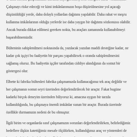
Çalışmayı riske edeceği ve kimi imkânlarımızın boşa düşürülmesine yol açacağı
düşünüldüğü yerde, daha dolaylı yollardan dağıtımı yapılabilir. Daha rahat ve meşru
kullanma imkânlarının olduğu yerlerde ise daha yaygın bir dağıtımı sözkonusu olabilir.
Ancak burada dikkat edilmesi gereken nokta, bu araçları zamanında kullanabilmeyi
başarabilmemizdir.
Bülteninin sahiplenilmesi noktasında da, yazılacak yazıdan maddi desteğine kadar, ne
kadar çok işçiyi bu faaliyetin bir parçası yapabilirsek o oranda sahiplenilmesini
sağlamış oluruz. Bu faaliyetin işçiler tarafından ciddiye alındığının da somut bir
göstergesi olur.
Elbette ki fabrika bültenleri fabrika çalışmamızda kullanacağımız tek araç değildir ve
her çalışmanın somut seyri üzerinden değerlendirilecek bir araçtır. Fakat bugüne
kadarki birçok deneyim üzerinden biliyoruz ki, amacına uygun bir tarzda
kullanıldığında, bu çalışmaya önemli imkânlar sunan bir araçtır. Burada üzerinde
özellikle durmamızın nedeni de bu olmuştur.
İlgili birim ve organlarda sınıf çalışmamızın sorunları değerlendirilirken, belirlediğimiz
hedeflere ilişkin katettiğimiz mesafe ölçülürken, kullandığımız araç ve yöntemleri de