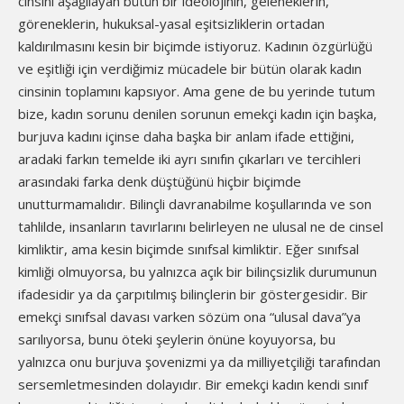
cinsini aşağılayan bütün bir ideolojinin, geleneklerin,
göreneklerin, hukuksal-yasal eşitsizliklerin ortadan
kaldırılmasını kesin bir biçimde istiyoruz. Kadının özgürlüğü
ve eşitliği için verdiğimiz mücadele bir bütün olarak kadın
cinsinin toplamını kapsıyor. Ama gene de bu yerinde tutum
bize, kadın sorunu denilen sorunun emekçi kadın için başka,
burjuva kadını içinse daha başka bir anlam ifade ettiğini,
aradaki farkın temelde iki ayrı sınıfın çıkarları ve tercihleri
arasındaki farka denk düştüğünü hiçbir biçimde
unutturmamalıdır. Bilinçli davranabilme koşullarında ve son
tahlilde, insanların tavırlarını belirleyen ne ulusal ne de cinsel
kimliktir, ama kesin biçimde sınıfsal kimliktir. Eğer sınıfsal
kimliği olmuyorsa, bu yalnızca açık bir bilinçsizlik durumunun
ifadesidir ya da çarpıtılmış bilinçlerin bir göstergesidir. Bir
emekçi sınıfsal davası varken sözüm ona “ulusal dava”ya
sarılıyorsa, bunu öteki şeylerin önüne koyuyorsa, bu
yalnızca onu burjuva şovenizmi ya da milliyetçiliği tarafından
sersemletmesinden dolayıdır. Bir emekçi kadın kendi sınıf