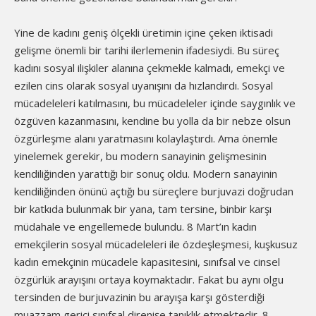
Yine de kadını geniş ölçekli üretimin içine çeken iktisadi
gelişme önemli bir tarihi ilerlemenin ifadesiydi. Bu süreç
kadını sosyal ilişkiler alanına çekmekle kalmadı, emekçi ve
ezilen cins olarak sosyal uyanışını da hızlandırdı. Sosyal
mücadeleleri katılmasını, bu mücadeleler içinde saygınlık ve
özgüven kazanmasını, kendine bu yolla da bir nebze olsun
özgürleşme alanı yaratmasını kolaylaştırdı. Ama önemle
yinelemek gerekir, bu modern sanayinin gelişmesinin
kendiliğinden yarattığı bir sonuç oldu. Modern sanayinin
kendiliğinden önünü açtığı bu süreçlere burjuvazi doğrudan
bir katkıda bulunmak bir yana, tam tersine, binbir karşı
müdahale ve engellemede bulundu. 8 Mart’ın kadın
emekçilerin sosyal mücadeleleri ile özdeşleşmesi, kuşkusuz
kadın emekçinin mücadele kapasitesini, sınıfsal ve cinsel
özgürlük arayışını ortaya koymaktadır. Fakat bu aynı olgu
tersinden de burjuvazinin bu arayışa karşı gösterdiği
muazzam gerici sınıfsal direnişe tanıklık etmektedir. 8