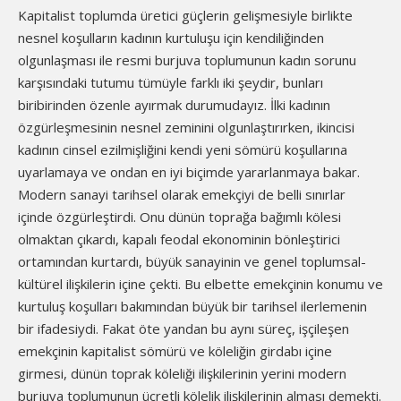
Kapitalist toplumda üretici güçlerin gelişmesiyle birlikte
nesnel koşulların kadının kurtuluşu için kendiliğinden
olgunlaşması ile resmi burjuva toplumunun kadın sorunu
karşısındaki tutumu tümüyle farklı iki şeydir, bunları
biribirinden özenle ayırmak durumudayız. İlki kadının
özgürleşmesinin nesnel zeminini olgunlaştırırken, ikincisi
kadının cinsel ezilmişliğini kendi yeni sömürü koşullarına
uyarlamaya ve ondan en iyi biçimde yararlanmaya bakar.
Modern sanayi tarihsel olarak emekçiyi de belli sınırlar
içinde özgürleştirdi. Onu dünün toprağa bağımlı kölesi
olmaktan çıkardı, kapalı feodal ekonominin bönleştirici
ortamından kurtardı, büyük sanayinin ve genel toplumsal-
kültürel ilişkilerin içine çekti. Bu elbette emekçinin konumu ve
kurtuluş koşulları bakımından büyük bir tarihsel ilerlemenin
bir ifadesiydi. Fakat öte yandan bu aynı süreç, işçileşen
emekçinin kapitalist sömürü ve köleliğin girdabı içine
girmesi, dünün toprak köleliği ilişkilerinin yerini modern
burjuva toplumunun ücretli kölelik ilişkilerinin alması demekti.