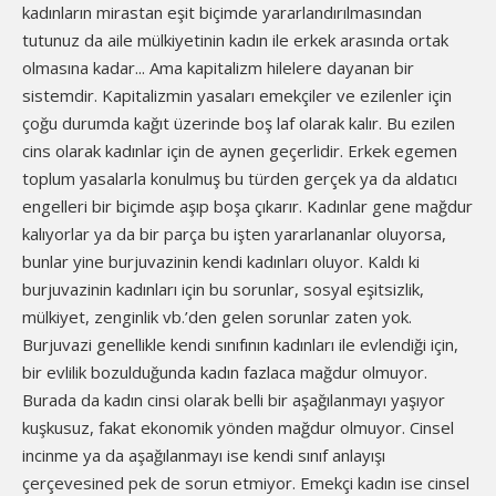
kadınların mirastan eşit biçimde yararlandırılmasından
tutunuz da aile mülkiyetinin kadın ile erkek arasında ortak
olmasına kadar... Ama kapitalizm hilelere dayanan bir
sistemdir. Kapitalizmin yasaları emekçiler ve ezilenler için
çoğu durumda kağıt üzerinde boş laf olarak kalır. Bu ezilen
cins olarak kadınlar için de aynen geçerlidir. Erkek egemen
toplum yasalarla konulmuş bu türden gerçek ya da aldatıcı
engelleri bir biçimde aşıp boşa çıkarır. Kadınlar gene mağdur
kalıyorlar ya da bir parça bu işten yararlananlar oluyorsa,
bunlar yine burjuvazinin kendi kadınları oluyor. Kaldı ki
burjuvazinin kadınları için bu sorunlar, sosyal eşitsizlik,
mülkiyet, zenginlik vb.’den gelen sorunlar zaten yok.
Burjuvazi genellikle kendi sınıfının kadınları ile evlendiği için,
bir evlilik bozulduğunda kadın fazlaca mağdur olmuyor.
Burada da kadın cinsi olarak belli bir aşağılanmayı yaşıyor
kuşkusuz, fakat ekonomik yönden mağdur olmuyor. Cinsel
incinme ya da aşağılanmayı ise kendi sınıf anlayışı
çerçevesined pek de sorun etmiyor. Emekçi kadın ise cinsel