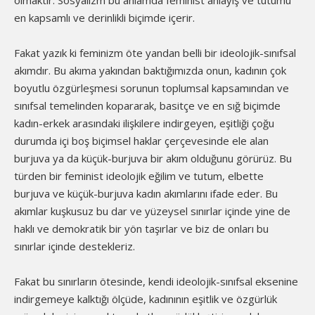
olmaktır. Sosyalizm bu anlamda feminist anlayış ve tutumu
en kapsamlı ve derinlikli biçimde içerir.
Fakat yazık ki feminizm öte yandan belli bir ideolojik-sınıfsal
akımdır. Bu akıma yakından baktığımızda onun, kadının çok
boyutlu özgürleşmesi sorunun toplumsal kapsamından ve
sınıfsal temelinden kopararak, basitçe ve en sığ biçimde
kadın-erkek arasındaki ilişkilere indirgeyen, eşitliği çoğu
durumda içi boş biçimsel haklar çerçevesinde ele alan
burjuva ya da küçük-burjuva bir akım olduğunu görürüz. Bu
türden bir feminist ideolojik eğilim ve tutum, elbette
burjuva ve küçük-burjuva kadın akımlarını ifade eder. Bu
akımlar kuşkusuz bu dar ve yüzeysel sınırlar içinde yine de
haklı ve demokratik bir yön taşırlar ve biz de onları bu
sınırlar içinde destekleriz.
Fakat bu sınırların ötesinde, kendi ideolojik-sınıfsal eksenine
indirgemeye kalktığı ölçüde, kadınının eşitlik ve özgürlük