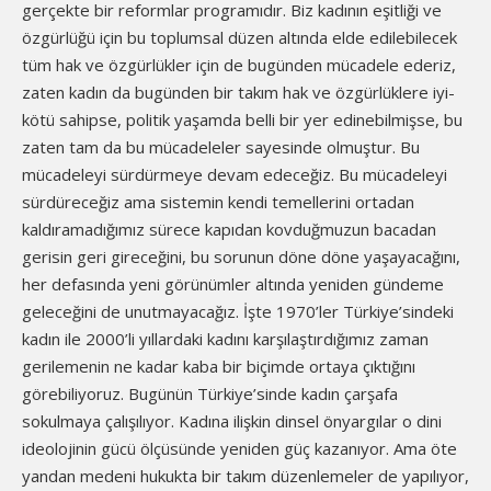
gerçekte bir reformlar programıdır. Biz kadının eşitliği ve
özgürlüğü için bu toplumsal düzen altında elde edilebilecek
tüm hak ve özgürlükler için de bugünden mücadele ederiz,
zaten kadın da bugünden bir takım hak ve özgürlüklere iyi-
kötü sahipse, politik yaşamda belli bir yer edinebilmişse, bu
zaten tam da bu mücadeleler sayesinde olmuştur. Bu
mücadeleyi sürdürmeye devam edeceğiz. Bu mücadeleyi
sürdüreceğiz ama sistemin kendi temellerini ortadan
kaldıramadığımız sürece kapıdan kovduğmuzun bacadan
gerisin geri gireceğini, bu sorunun döne döne yaşayacağını,
her defasında yeni görünümler altında yeniden gündeme
geleceğini de unutmayacağız. İşte 1970’ler Türkiye’sindeki
kadın ile 2000’li yıllardaki kadını karşılaştırdığımız zaman
gerilemenin ne kadar kaba bir biçimde ortaya çıktığını
görebiliyoruz. Bugünün Türkiye’sinde kadın çarşafa
sokulmaya çalışılıyor. Kadına ilişkin dinsel önyargılar o dini
ideolojinin gücü ölçüsünde yeniden güç kazanıyor. Ama öte
yandan medeni hukukta bir takım düzenlemeler de yapılıyor,