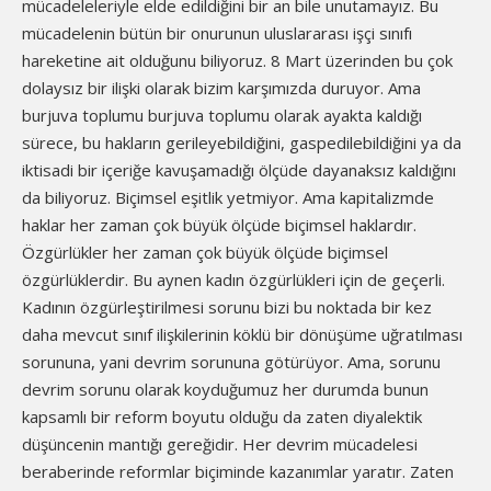
mücadeleleriyle elde edildiğini bir an bile unutamayız. Bu
mücadelenin bütün bir onurunun uluslararası işçi sınıfı
hareketine ait olduğunu biliyoruz. 8 Mart üzerinden bu çok
dolaysız bir ilişki olarak bizim karşımızda duruyor. Ama
burjuva toplumu burjuva toplumu olarak ayakta kaldığı
sürece, bu hakların gerileyebildiğini, gaspedilebildiğini ya da
iktisadi bir içeriğe kavuşamadığı ölçüde dayanaksız kaldığını
da biliyoruz. Biçimsel eşitlik yetmiyor. Ama kapitalizmde
haklar her zaman çok büyük ölçüde biçimsel haklardır.
Özgürlükler her zaman çok büyük ölçüde biçimsel
özgürlüklerdir. Bu aynen kadın özgürlükleri için de geçerli.
Kadının özgürleştirilmesi sorunu bizi bu noktada bir kez
daha mevcut sınıf ilişkilerinin köklü bir dönüşüme uğratılması
sorununa, yani devrim sorununa götürüyor. Ama, sorunu
devrim sorunu olarak koyduğumuz her durumda bunun
kapsamlı bir reform boyutu olduğu da zaten diyalektik
düşüncenin mantığı gereğidir. Her devrim mücadelesi
beraberinde reformlar biçiminde kazanımlar yaratır. Zaten