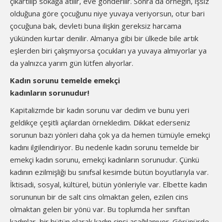
çıkartılıp sokağa atılır, eve gönderilir. Sonra da örneğin, işsiz
olduğuna göre çocuğunu niye yuvaya veriyorsun, otur bari
çocuğuna bak, devleti buna ilişkin gereksiz harcama
yükünden kurtar denilir. Almanya gibi bir ülkede bile artık
eşlerden biri çalışmıyorsa çocukları ya yuvaya almıyorlar ya
da yalnızca yarım gün lütfen alıyorlar.
Kadın sorunu temelde emekçi
kadınların sorunudur!
Kapitalizmde bir kadın sorunu var dedim ve bunu yeri
geldikçe çeşitli açılardan örnekledim. Dikkat ederseniz
sorunun bazı yönleri daha çok ya da hemen tümüyle emekçi
kadını ilgilendiriyor. Bu nedenle kadın sorunu temelde bir
emekçi kadın sorunu, emekçi kadınların sorunudur. Çünkü
kadının ezilmişliği bu sınıfsal kesimde bütün boyutlarıyla var.
İktisadi, sosyal, kültürel, bütün yönleriyle var. Elbette kadın
sorununun bir de salt cins olmaktan gelen, ezilen cins
olmaktan gelen bir yönü var. Bu toplumda her sınıftan
kadınlar, bir bütün olarak kadın cinsi aşağılanıyor. Görünürde