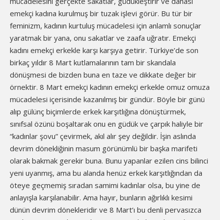
mücadelesini gerçekte sakatlar, güdükleştirir ve dahası
emekçi kadına kurulmuş bir tuzak işlevi görür. Bu tür bir
feminizm, kadının kurtuluş mücadelesi için anlamlı sonuçlar
yaratmak bir yana, onu sakatlar ve zaafa uğratır. Emekçi
kadını emekçi erkekle karşı karşıya getirir. Türkiye’de son
birkaç yıldır 8 Mart kutlamalarının tam bir skandala
dönüşmesi de bizden buna en taze ve dikkate değer bir
örnektir. 8 Mart emekçi kadının emekçi erkekle omuz omuza
mücadelesi içerisinde kazanılmış bir gündür. Böyle bir günü
alıp gülünç biçimlerde erkek karşıtlığına dönüştürmek,
sınıfsal özünü boşaltarak onu en güdük ve çarpık haliyle bir
“kadınlar şovu” çevirmek, akıl alır şey değildir. İşin aslında
devrim dönekliğinin masum görünümlü bir başka marifeti
olarak bakmak gerekir buna. Bunu yapanlar ezilen cins bilinci
yeni uyanmış, ama bu alanda henüz erkek karşıtlığından da
öteye geçmemiş sıradan samimi kadınlar olsa, bu yine de
anlayışla karşılanabilir. Ama hayır, bunların ağırlıklı kesimi
dünün devrim dönekleridir ve 8 Mart’ı bu denli pervasızca