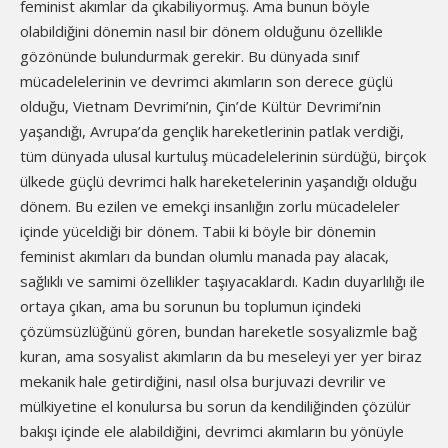
feminist akımlar da çıkabiliyormuş. Ama bunun böyle
olabildiğini dönemin nasıl bir dönem olduğunu özellikle
gözönünde bulundurmak gerekir. Bu dünyada sınıf
mücadelelerinin ve devrimci akımların son derece güçlü
olduğu, Vietnam Devrimi’nin, Çin’de Kültür Devrimi’nin
yaşandığı, Avrupa’da gençlik hareketlerinin patlak verdiği,
tüm dünyada ulusal kurtuluş mücadelelerinin sürdüğü, birçok
ülkede güçlü devrimci halk hareketelerinin yaşandığı olduğu
dönem. Bu ezilen ve emekçi insanlığın zorlu mücadeleler
içinde yüceldiği bir dönem. Tabii ki böyle bir dönemin
feminist akımları da bundan olumlu manada pay alacak,
sağlıklı ve samimi özellikler taşıyacaklardı. Kadın duyarlılığı ile
ortaya çıkan, ama bu sorunun bu toplumun içindeki
çözümsüzlüğünü gören, bundan hareketle sosyalizmle bağ
kuran, ama sosyalist akımların da bu meseleyi yer yer biraz
mekanik hale getirdiğini, nasıl olsa burjuvazi devrilir ve
mülkiyetine el konulursa bu sorun da kendiliğinden çözülür
bakışı içinde ele alabildiğini, devrimci akımların bu yönüyle