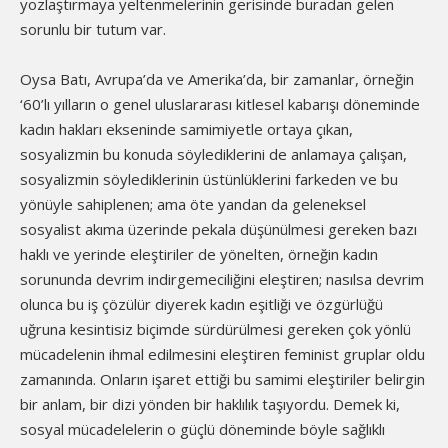
yozlaştırmaya yeltenmelerinin gerisinde buradan gelen
sorunlu bir tutum var.
Oysa Batı, Avrupa’da ve Amerika’da, bir zamanlar, örneğin
‘60’lı yılların o genel uluslararası kitlesel kabarışı döneminde
kadın hakları ekseninde samimiyetle ortaya çıkan,
sosyalizmin bu konuda söylediklerini de anlamaya çalışan,
sosyalizmin söylediklerinin üstünlüklerini farkeden ve bu
yönüyle sahiplenen; ama öte yandan da geleneksel
sosyalist akıma üzerinde pekala düşünülmesi gereken bazı
haklı ve yerinde eleştiriler de yönelten, örneğin kadın
sorununda devrim indirgemeciliğini eleştiren; nasılsa devrim
olunca bu iş çözülür diyerek kadın eşitliği ve özgürlüğü
uğruna kesintisiz biçimde sürdürülmesi gereken çok yönlü
mücadelenin ihmal edilmesini eleştiren feminist gruplar oldu
zamanında. Onların işaret ettiği bu samimi eleştiriler belirgin
bir anlam, bir dizi yönden bir haklılık taşıyordu. Demek ki,
sosyal mücadelelerin o güçlü döneminde böyle sağlıklı