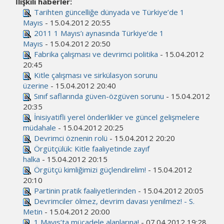
İlişkili haberler:
Tarihten güncelliğe dünyada ve Türkiye’de 1
Mayıs
- 15.04.2012 20:55
2011 1 Mayıs’ı aynasında Türkiye’de 1
Mayıs
- 15.04.2012 20:50
Fabrika çalışması ve devrimci politika
- 15.04.2012
20:45
Kitle çalışması ve sirkülasyon sorunu
üzerine
- 15.04.2012 20:40
Sınıf saflarında güven-özgüven sorunu
- 15.04.2012
20:35
İnisiyatifli yerel önderlikler ve güncel gelişmelere
müdahale
- 15.04.2012 20:25
Devrimci öznenin rolü
- 15.04.2012 20:20
Örgütçülük: Kitle faaliyetinde zayıf
halka
- 15.04.2012 20:15
Örgütçü kimliğimizi güçlendirelim!
- 15.04.2012
20:10
Partinin pratik faaliyetlerinden
- 15.04.2012 20:05
Devrimciler ölmez, devrim davası yenilmez! - S.
Metin
- 15.04.2012 20:00
1 Mayıs’ta mücadele alanlarına!
- 07.04.2012 19:28