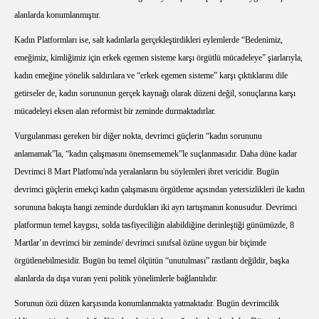
alanlarda konumlanmıştır.
Kadın Platformları ise, salt kadınlarla gerçekleştirdikleri eylemlerde “Bedenimiz,
emeğimiz, kimliğimiz için erkek egemen sisteme karşı örgütlü mücadeleye” şiarlarıyla,
kadın emeğine yönelik saldırılara ve “erkek egemen sisteme” karşı çıktıklarını dile
getirseler de, kadın sorununun gerçek kaynağı olarak düzeni değil, sonuçlarına karşı
mücadeleyi eksen alan reformist bir zeminde durmaktadırlar.
Vurgulanması gereken bir diğer nokta, devrimci güçlerin “kadın sorununu
anlamamak”la, “kadın çalışmasını önemsememek”le suçlanmasıdır. Daha düne kadar
Devrimci 8 Mart Platfomu'nda yeralanların bu söylemleri ibret vericidir. Bugün
devrimci güçlerin emekçi kadın çalışmasını örgütleme açısından yetersizlikleri ile kadın
sorununa bakışta hangi zeminde durdukları iki ayrı tartışmanın konusudur. Devrimci
platformun temel kaygısı, solda tasfiyeciliğin alabildiğine derinleştiği günümüzde, 8
Martlar’ın devrimci bir zeminde/ devrimci sınıfsal özüne uygun bir biçimde
örgütlenebilmesidir. Bugün bu temel ölçütün “unutulması” rastlantı değildir, başka
alanlarda da dışa vuran yeni politik yönelimlerle bağlantılıdır.
Sorunun özü düzen karşısında konumlanmakta yatmaktadır. Bugün devrimcilik