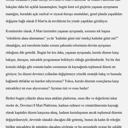
bakışları daha bir açıklık kazanmışken, bugün kimi sol güçlerin yaşanan ayrışmanın
mantığını, buradaki açık sınıfsal ve siyasal duruşu unuttukları, genel planda yaşadıkları
değişime bağlı olarak 8 Mart'ta da tercihlerini bu yönde yaptıkları görülüyor.
Komünistler olarak, 8 Mart üzerinden yaşanan ayrışmada, sorunun tek başına
“erkeklerin alana alınmaması” ya da “kadınlar günü mü/ emekçi kadınlar günü mü?”
olmadığını, asıl meselenin kadın sorunu şahsında reformizm-devrim ayrışması
olduğunu dile getirdik. Bugün bir kez daha, yaşanan ayrışmada, kurulu düzene karşı
bakışın, duruşun, mücadele programının belirleyici olduğu görülmektedir. Siz bir dizi
konuda olduğu gibi somutta kadın sorununun da kaynağında toplumsal düzeni mi
görüyor; bu düzeni devrimci yollardan değiştirmeye yönelik stratejik bakış ve bununla
bağlantılı ittifaklar mı hareket ediyorsunuz? Yoksa, kurulu düzenin sonuçlarına karşı
mücadeleyi mi esas alıyorsunuz? Ayrımın özü ve esası budur!
Birileri bugün yıllardır altına imza attıkları platformu, onun ilke ve değerlerini inkar
etseler de, Devrimci 8 Mart Platformu, kadının ezilmesi ve sömürülmesinin kaynağı
olarak kapitalist düzeni karşısına almış, kadının kurtuluşunun ancak toplumsal düzenin
değiştirilmesiyle, devrimle olanaklı olacağını dile getirmiş, bunun da kadın ile erkeğin
birlikte mücadelesi ile mümkün olacağını söylemiş ve bu perspektife uygun bir şekilde