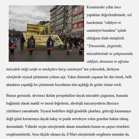
Komünistler yıllar önce
yaptıkları değerlendirmede, sol
hareketinin “ciddiyet ve
samimiyet bunalımı” içinde
olduğunu ifade etmişlerdi.
“Davasında, çizgisinde,
mücadelesinde ve çalışmasında
ciddiyet, davasına ve uğruna
mücadele ettiği sınıfa ve emekçilere karşı samimiyet”
ten yoksunluk, ilerleyen
süreçlerde siyasal çürümenin yolunu açtı. Yakın dönemde yaşanan bir dizi örnek, belli
akımların yaşadığı bu çürümenin boyutlarını tüm açıklığı ile gözler önüne serdi.
Bunun gerisinde, devrimci iktidar perspektifine dayalı mücadele çizgisinin, bununla
bağlantılı olarak maddi ve moral değerlerin, ideolojik hassasiyetlerin ilkesizce
yitirilmesi yatmaktadır. Siyasal hedeflere değil gündelik çıkarlara, geleceği kazanmaya
değil günü kurtarmaya dayalı bakış ve pratik neredeyse solun geneline hakim olmuş
durumdadır. Yıllardır seçim süreçlerinde alınan tutumlarla bunun en çarpıcı örnekleri
sergilenmektedir. Aynı ölçüde olmasa da, 8 Mart süreçlerinde sergilenen tutumlar da,