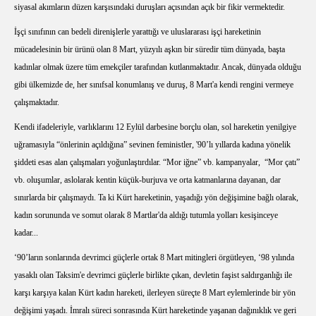
siyasal akımların düzen karşısındaki duruşları açısından açık bir fikir vermektedir.
İşçi sınıfının can bedeli direnişlerle yarattığı ve uluslararası işçi hareketinin
mücadelesinin bir ürünü olan 8 Mart, yüzyılı aşkın bir süredir tüm dünyada, başta
kadınlar olmak üzere tüm emekçiler tarafından kutlanmaktadır. Ancak, dünyada olduğu
gibi ülkemizde de, her sınıfsal konumlanış ve duruş, 8 Mart'a kendi rengini vermeye
çalışmaktadır.
Kendi ifadeleriyle, varlıklarını 12 Eylül darbesine borçlu olan, sol hareketin yenilgiye
uğramasıyla “önlerinin açıldığına” sevinen feministler, '90’lı yıllarda kadına yönelik
şiddeti esas alan çalışmaları yoğunlaştırdılar. “Mor iğne” vb. kampanyalar,
“Mor çatı”
vb. oluşumlar, aslolarak kentin küçük-burjuva ve orta katmanlarına dayanan, dar
sınırlarda bir çalışmaydı. Ta ki Kürt hareketinin, yaşadığı yön değişimine bağlı olarak,
kadın sorununda ve somut olarak 8 Martlar'da aldığı tutumla yolları kesişinceye
kadar...
‘90’ların sonlarında devrimci güçlerle ortak 8 Mart mitingleri örgütleyen, ‘98 yılında
yasaklı olan Taksim'e devrimci güçlerle birlikte çıkan, devletin faşist saldırganlığı ile
karşı karşıya kalan Kürt kadın hareketi, ilerleyen süreçte 8 Mart eylemlerinde bir yön
değişimi yaşadı. İmralı süreci sonrasında Kürt hareketinde yaşanan dağınıklık ve geri