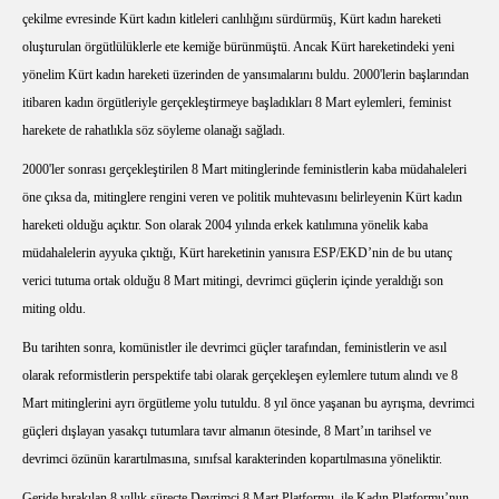
çekilme evresinde Kürt kadın kitleleri canlılığını sürdürmüş, Kürt kadın hareketi
oluşturulan örgütlülüklerle ete kemiğe bürünmüştü. Ancak Kürt hareketindeki yeni
yönelim Kürt kadın hareketi üzerinden de yansımalarını buldu. 2000'lerin başlarından
itibaren kadın örgütleriyle gerçekleştirmeye başladıkları 8 Mart eylemleri, feminist
harekete de rahatlıkla söz söyleme olanağı sağladı.
2000'ler sonrası gerçekleştirilen 8 Mart mitinglerinde feministlerin kaba müdahaleleri
öne çıksa da, mitinglere rengini veren ve politik muhtevasını belirleyenin Kürt kadın
hareketi olduğu açıktır. Son olarak 2004 yılında erkek katılımına yönelik kaba
müdahalelerin ayyuka çıktığı, Kürt hareketinin yanısıra ESP/EKD’nin de bu utanç
verici tutuma ortak olduğu 8 Mart mitingi, devrimci güçlerin içinde yeraldığı son
miting oldu.
Bu tarihten sonra, komünistler ile devrimci güçler tarafından, feministlerin ve asıl
olarak reformistlerin perspektife tabi olarak gerçekleşen eylemlere tutum alındı ve 8
Mart mitinglerini ayrı örgütleme yolu tutuldu. 8 yıl önce yaşanan bu ayrışma, devrimci
güçleri dışlayan yasakçı tutumlara tavır almanın ötesinde, 8 Mart’ın tarihsel ve
devrimci özünün karartılmasına, sınıfsal karakterinden kopartılmasına yöneliktir.
Geride bırakılan 8 yıllık süreçte Devrimci 8 Mart Platformu
ile Kadın Platformu’nun