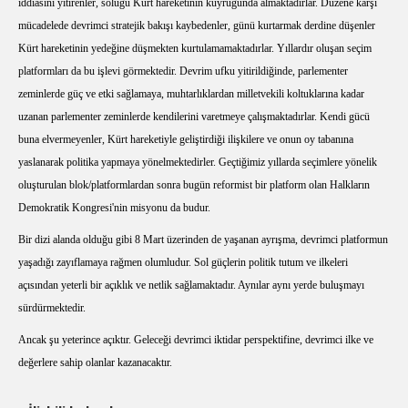
iddiasını yitirenler, soluğu Kürt hareketinin kuyruğunda almaktadırlar. Düzene karşı
mücadelede devrimci stratejik bakışı kaybedenler, günü kurtarmak derdine düşenler
Kürt hareketinin yedeğine düşmekten kurtulamamaktadırlar. Yıllardır oluşan seçim
platformları da bu işlevi görmektedir. Devrim ufku yitirildiğinde, parlementer
zeminlerde güç ve etki sağlamaya, muhtarlıklardan milletvekili koltuklarına kadar
uzanan parlementer zeminlerde kendilerini varetmeye çalışmaktadırlar. Kendi gücü
buna elvermeyenler, Kürt hareketiyle geliştirdiği ilişkilere ve onun oy tabanına
yaslanarak politika yapmaya yönelmektedirler. Geçtiğimiz yıllarda seçimlere yönelik
oluşturulan blok/platformlardan sonra bugün reformist bir platform olan Halkların
Demokratik Kongresi'nin misyonu da budur.
Bir dizi alanda olduğu gibi 8 Mart üzerinden de yaşanan ayrışma, devrimci platformun
yaşadığı zayıflamaya rağmen olumludur. Sol güçlerin politik tutum ve ilkeleri
açısından yeterli bir açıklık ve netlik sağlamaktadır. Aynılar aynı yerde buluşmayı
sürdürmektedir.
Ancak şu yeterince açıktır. Geleceği devrimci iktidar perspektifine, devrimci ilke ve
değerlere sahip olanlar kazanacaktır.