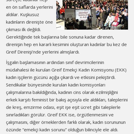
en ön saflarda yerlerini
aldılar. Kuşkusuz
kadınların direnişte öne
çıkması ilk değildi.
Gerektiğinde tek başlarına bile sonuna kadar direnen,
direnişin hep en kararlı kesimini oluşturan kadınlar bu kez de
Greif Direnişi’nde yerlerini almışlardı.
İşgalin başlamasının ardından sınıf devrimcilerinin
müdahalesi ile kurulan Greif Emekçi Kadın Komisyonu (EKK)
kadın işçilerin gücünü açığa çıkardı ve etkisini pekiştirdi.
Sendikalar bünyesinde kurulan kadın komisyonları
çalışmalarına bakıldığında, kadının cins olarak ezilmişliğini
erkek karşıtı feminist bir bakış açısıyla ele aldıkları, taleplerini
de kreş, emzirme odası, eşit işe eşit ücret gibi taleplerle
sınırladıkları görülür. Greif EKK ise, örgütlenmesini ve
çalışmasını, diğer örneklerden farklı olarak, kadın sorununun
özünde “emekçi kadın sorunu” olduğun bilinciyle ele aldı.