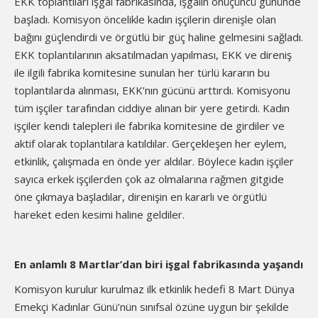
EKK toplantıları işgal fabrikasında, işgalin onüçüncü gününde
başladı. Komisyon öncelikle kadın işçilerin direnişle olan
bağını güçlendirdi ve örgütlü bir güç haline gelmesini sağladı.
EKK toplantılarının aksatılmadan yapılması, EKK ve direniş
ile ilgili fabrika komitesine sunulan her türlü kararın bu
toplantılarda alınması, EKK’nın gücünü arttırdı. Komisyonu
tüm işçiler tarafından ciddiye alınan bir yere getirdi. Kadın
işçiler kendi talepleri ile fabrika komitesine de girdiler ve
aktif olarak toplantılara katıldılar. Gerçekleşen her eylem,
etkinlik, çalışmada en önde yer aldılar. Böylece kadın işçiler
sayıca erkek işçilerden çok az olmalarına rağmen gitgide
öne çıkmaya başladılar, direnişin en kararlı ve örgütlü
hareket eden kesimi haline geldiler.
En anlamlı 8 Martlar’dan biri işgal fabrikasında yaşandı
Komisyon kurulur kurulmaz ilk etkinlik hedefi 8 Mart Dünya
Emekçi Kadınlar Günü’nün sınıfsal özüne uygun bir şekilde