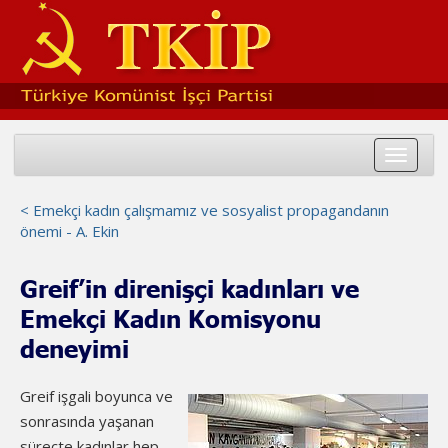
Toggle
navigat
< Emekçi kadın çalışmamız ve sosyalist propagandanın
önemi - A. Ekin
Greif’in direnişçi kadınları ve
Emekçi Kadın Komisyonu
deneyimi
Greif işgali boyunca ve
sonrasında yaşanan
süreçte kadınlar hep