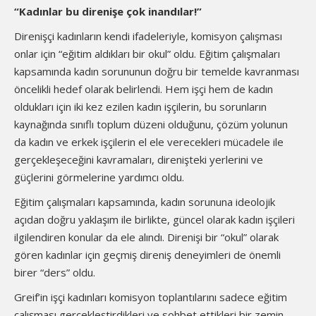
“Kadınlar bu direnişe çok inandılar!”
Direnişçi kadınların kendi ifadeleriyle, komisyon çalışması
onlar için “eğitim aldıkları bir okul” oldu. Eğitim çalışmaları
kapsamında kadın sorununun doğru bir temelde kavranması
öncelikli hedef olarak belirlendi. Hem işçi hem de kadın
oldukları için iki kez ezilen kadın işçilerin, bu sorunların
kaynağında sınıflı toplum düzeni olduğunu, çözüm yolunun
da kadın ve erkek işçilerin el ele verecekleri mücadele ile
gerçekleşeceğini kavramaları, direnişteki yerlerini ve
güçlerini görmelerine yardımcı oldu.
Eğitim çalışmaları kapsamında, kadın sorununa ideolojik
açıdan doğru yaklaşım ile birlikte, güncel olarak kadın işçileri
ilgilendiren konular da ele alındı. Direnişi bir “okul” olarak
gören kadınlar için geçmiş direniş deneyimleri de önemli
birer “ders” oldu.
Greif’in işçi kadınları komisyon toplantılarını sadece eğitim
çalışması gerçekleştirdikleri ve sohbet ettikleri bir zemin