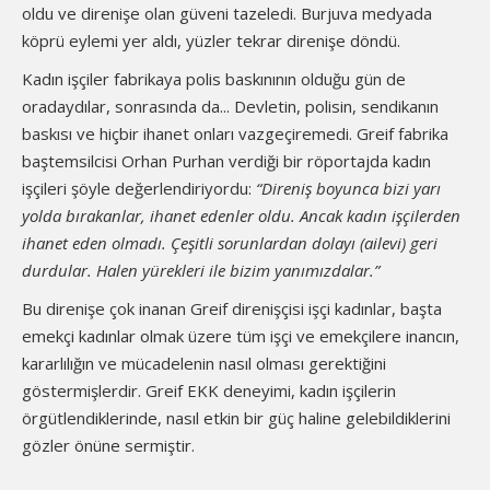
oldu ve direnişe olan güveni tazeledi. Burjuva medyada
köprü eylemi yer aldı, yüzler tekrar direnişe döndü.
Kadın işçiler fabrikaya polis baskınının olduğu gün de
oradaydılar, sonrasında da... Devletin, polisin, sendikanın
baskısı ve hiçbir ihanet onları vazgeçiremedi. Greif fabrika
baştemsilcisi Orhan Purhan verdiği bir röportajda kadın
işçileri şöyle değerlendiriyordu:
“Direniş boyunca bizi yarı
yolda bırakanlar, ihanet edenler oldu. Ancak kadın işçilerden
ihanet eden olmadı. Çeşitli sorunlardan dolayı (ailevi) geri
durdular. Halen yürekleri ile bizim yanımızdalar.”
Bu direnişe çok inanan Greif direnişçisi işçi kadınlar, başta
emekçi kadınlar olmak üzere tüm işçi ve emekçilere inancın,
kararlılığın ve mücadelenin nasıl olması gerektiğini
göstermişlerdir. Greif EKK deneyimi, kadın işçilerin
örgütlendiklerinde, nasıl etkin bir güç haline gelebildiklerini
gözler önüne sermiştir.