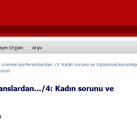
ayın Organı
Arşiv
 üzerine konferanslardan.../3: Kadın sorunu ve toplumsal kurumlaş
evrim
anslardan.../4: Kadın sorunu ve
4