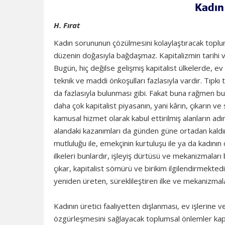
Kadın
H. Fırat
Kadın sorununun çözülmesini kolaylaştıracak toplum
düzenin doğasıyla bağdaşmaz. Kapitalizmin tarihi v
Bugün, hiç değilse gelişmiş kapitalist ülkelerde, e
teknik ve maddi önkoşulları fazlasıyla vardır. Tıpk
da fazlasıyla bulunması gibi. Fakat buna rağmen bu
daha çok kapitalist piyasanın, yani kârın, çıkarın 
kamusal hizmet olarak kabul ettirilmiş alanların adı
alandaki kazanımları da günden güne ortadan kaldırm
mutluluğu ile, emekçinin kurtuluşu ile ya da kadını
ilkeleri bunlardır, işleyiş dürtüsü ve mekanizmaları
çıkar, kapitalist sömürü ve birikim ilgilendirmekte
yeniden üreten, süreklileştiren ilke ve mekanizmala
Kadının üretici faaliyetten dışlanması, ev işleri
özgürleşmesini sağlayacak toplumsal önlemler kapit