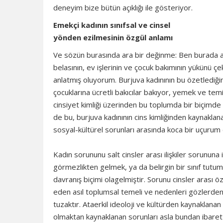
deneyim bize bütün açıklığı ile gösteriyor.
Emekçi kadının sınıfsal ve cinsel
yönden ezilmesinin özgül anlamı
Ve sözün burasında ara bir değinme: Ben burada ağı
belasının, ev işlerinin ve çocuk bakımının yükünü ç
anlatmış oluyorum. Burjuva kadınının bu özetledi
çocuklarına ücretli bakıcılar bakıyor, yemek ve temi
cinsiyet kimliği üzerinden bu toplumda bir biçimde 
de bu, burjuva kadınının cins kimliğinden kaynakla
sosyal-kültürel sorunları arasında koca bir uçurum
Kadın sorununu salt cinsler arası ilişkiler sorunu
görmezlikten gelmek, ya da belirgin bir sınıf tut
davranış biçimi olagelmiştir. Sorunu cinsler arası ö
eden asıl toplumsal temeli ve nedenleri gözlerden
tuzaktır. Ataerkil ideoloji ve kültürden kaynaklanan 
olmaktan kaynaklanan sorunları asla bundan ibaret