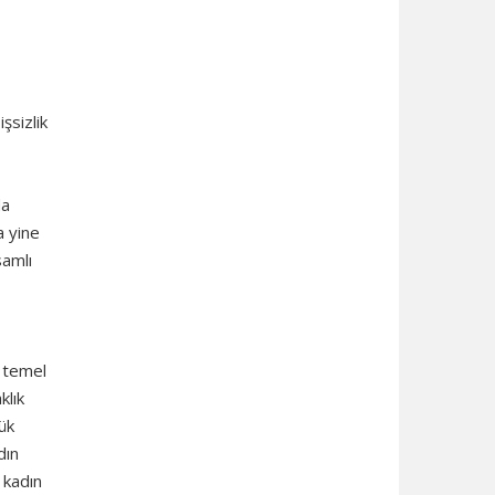
şsizlik
da
a yine
samlı
n temel
klık
ük
dın
 kadın