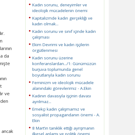
Kadın sorunu, deneyimler ve
ideolojik mücadelenin önemi
Kapitalizmde kadın gerçekliği ve
kadın olmak...
Kadın sorunu ve sınıf içinde kadın
ır.
çalışması
in
Ekim Devrimi ve kadın işçilerin
arının
örgütlenmesi
la da
Kadın sorunu üzerine
mişte
konferanslardan.../1: Günümüzün
burjuva toplumunda genel
boyutlarıyla kadın sorunu
anın
Feminizm ve ideolojik mücadele
t
alanındaki görevlerimiz - A.Ekin
âr ve
Kadının davasıyla işçinin davası
niden
ayrılmaz...
Emekçi kadın çalışmamız ve
sosyalist propagandanın önemi - A.
Ekin
8 Mart’ın tanıklık ettiği ayrışmanın
n ancak
ilkesel anlamı ve politik önemi