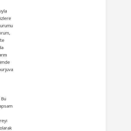
ıyla
izlere
 durumu
yorum,
fte
da
rını
içimde
 burjuva
. Bu
 kapsam
reyi
 olarak