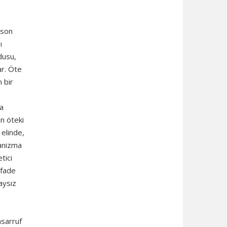
 son
ı
dusu,
ar. Öte
 bir
ha
n öteki
 elinde,
kanizma
tici
ifade
aysız
asarruf