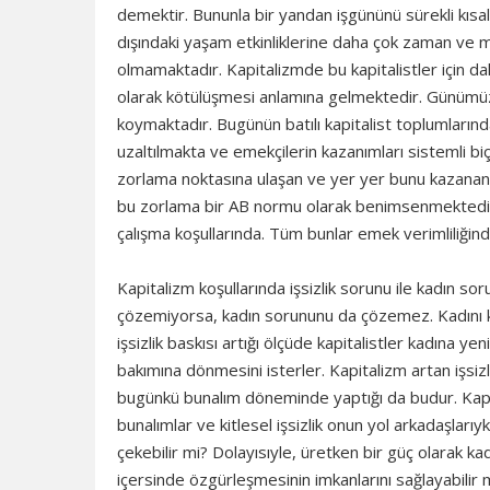
demektir. Bununla bir yandan işgününü sürekli kısa
dışındaki yaşam etkinliklerine daha çok zaman ve 
olmamaktadır. Kapitalizmde bu kapitalistler için dah
olarak kötülüşmesi anlamına gelmektedir. Günümüz ka
koymaktadır. Bugünün batılı kapitalist toplumların
uzaltılmakta ve emekçilerin kazanımları sistemli b
zorlama noktasına ulaşan ve yer yer bunu kazanan iş
bu zorlama bir AB normu olarak benimsenmektedir. 
çalışma koşullarında. Tüm bunlar emek verimliliğinde
Kapitalizm koşullarında işsizlik sorunu ile kadın so
çözemiyorsa, kadın sorununu da çözemez. Kadını ka
işsizlik baskısı artığı ölçüde kapitalistler kadına 
bakımına dönmesini isterler. Kapitalizm artan işsiz
bugünkü bunalım döneminde yaptığı da budur. Kapit
bunalımlar ve kitlesel işsizlik onun yol arkadaşlarıyk
çekebilir mi? Dolayısıyle, üretken bir güç olarak k
içersinde özgürleşmesinin imkanlarını sağlayabilir