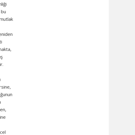
liği
 bu
 mutlak
yeniden
ti
makta,
ış
r.
u
rsine,
cuğunun
m
ken,
çine
cel