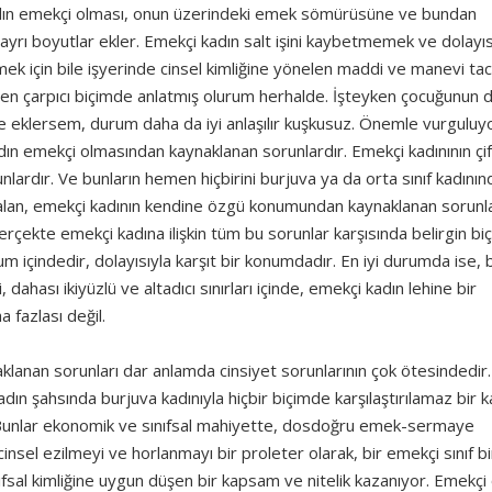
kadın emekçi olması, onun üzerindeki emek sömürüsüne ve bundan
ayrı boyutlar ekler. Emekçi kadın salt işini kaybetmemek ve dolayıs
k için bile işyerinde cinsel kimliğine yönelen maddi ve manevi tac
en çarpıcı biçimde anlatmış olurum herhalde. İşteyken çocuğunun
diye eklersem, durum daha da iyi anlaşılır kuşkusuz. Önemle vurgulu
dın emekçi olmasından kaynaklanan sorunlardır. Emekçi kadınının çi
ardır. Ve bunların hemen hiçbirini burjuva ya da orta sınıf kadının
 alan, emekçi kadının kendine özgü konumundan kaynaklanan sorunla
rçekte emekçi kadına ilişkin tüm bu sorunlar karşısında belirgin b
utum içindedir, dolayısıyla karşıt bir konumdadır. En iyi durumda ise,
dahası ikiyüzlü ve altadıcı sınırları içinde, emekçi kadın lehine bir
 fazlası değil.
aklanan sorunları dar anlamda cinsiyet sorunlarının çok ötesindedir
adın şahsında burjuva kadınıyla hiçbir biçimde karşılaştırılamaz bir
iz. Bunlar ekonomik ve sınıfsal mahiyette, dosdoğru emek-sermaye
a cinsel ezilmeyi ve horlanmayı bir proleter olarak, bir emekçi sınıf bi
ınıfsal kimliğine uygun düşen bir kapsam ve nitelik kazanıyor. Emekçi