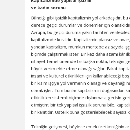
Kapitalizmde yapısal işsizlik
ve kadın sorunu
Bilindiği gibi işsizlik kapitalizmin yol arkadaşıdır
derece geçici durumlar ve dönemler için olanaklıdır.
Avrupa, bu geçici duruma yakın tarihten verilebilec
kapitalizmde kuraldır. Kapitalizmin plansız ve anarş
yandan kapitalizm, mümkün mertebe az sayıda iş
biçimde çalıştırmak ister. Bir kez daha azami kâr il
nihayet temel önemde bir başka nokta; tekniğin gel
büyük verim elde etme olanağı sağlar. Fakat kapita
insani ve kültürel etkinlikleri için kullanabileceği
bir kısım işçiye yol vermenin olanağı ve dayanağı ha
olarak işler. Tüm bunlar kapitalizmin doğasından kay
etkinlikten sistemli biçimde dışlanması, gerisin g
etmiştim; bir tek yapısal işsizlik sorunu bile, kap
bir kanıtıdır. Üstelik buna gösterilebilecek sayısız k
Tekniğin gelişmesi, böylece emek üretkenliğinin 