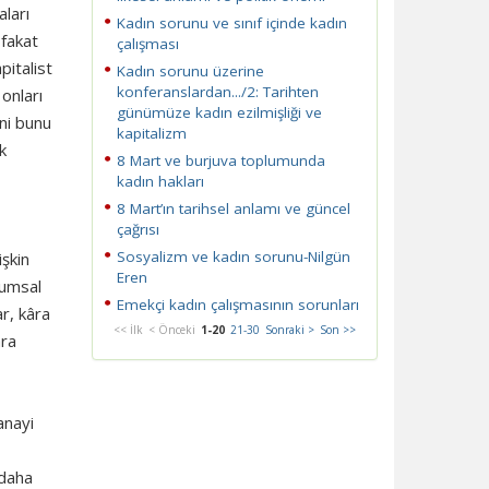
aları
Kadın sorunu ve sınıf içinde kadın
 fakat
çalışması
pitalist
Kadın sorunu üzerine
konferanslardan.../2: Tarihten
onları
günümüze kadın ezilmişliği ve
ni bunu
kapitalizm
k
8 Mart ve burjuva toplumunda
kadın hakları
8 Mart’ın tarihsel anlamı ve güncel
çağrısı
Sosyalizm ve kadın sorunu-Nilgün
işkin
Eren
lumsal
Emekçi kadın çalışmasının sorunları
r, kâra
<< İlk
< Önceki
1-20
21-30
Sonraki >
Son >>
ara
anayi
 daha