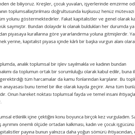
den de biliyoruz. Kreşler, çocuk yuvaları, işyerlerinde emzirme od
mının toplumsallaştırılması doğrultusunda kuşkusuz henüz mütevazi
üm yolunu göstermektedirler. Fakat kapitalistler ve genel olarak ka
ük saymıştır. Bundan dolayıdır ki olanak buldukları her durumda ya 
an piyasaya kurallarına göre yararlandırma yoluna gitmişlerdir. Ya
k yerine, kapitalist piyasa içinde kârlı bir başka vurgun alanı olara
plumda, analık toplumsal bir işlev sayılmakla ve kadının bundan
kımı da toplumun ortak bir sorumluluğu olarak kabul edilir, buna il
 gerektirdiği tüm harcamalar da kamu fonlarından karşılanır. Bu top
 anayasası bunu temel bir ilke olarak kayda geçirir. Ama tüm bunla
ıdır. Onun hareket noktası toplumsal fayda ve temel insani ihtiyaçl
.
plumsal etkinlik içine çektiğini konu boyunca birçok kez vurguladım. S
yaş ayrımını önemli ölçüde ortadan kalkması, kadın ve çocuk işgücünü
kapitalistler payına bunun yalnızca daha yoğun sömürü ihtiyacından,