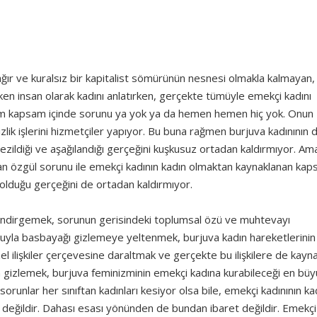
r ve kuralsız bir kapitalist sömürünün nesnesi olmakla kalmayan, i
eken insan olarak kadını anlatırken, gerçekte tümüyle emekçi kadını
ğim kapsam içinde sorunu ya yok ya da hemen hemen hiç yok. Onun
zlik işlerini hizmetçiler yapıyor. Bu buna rağmen burjuva kadınının 
ezildiği ve aşağılandığı gerçeğini kuşkusuz ortadan kaldırmıyor. Am
nan özgül sorunu ile emekçi kadının kadın olmaktan kaynaklanan kap
 olduğu gerçeğini de ortadan kaldırmıyor.
na indirgemek, sorunun gerisindeki toplumsal özü ve muhtevayı
umuyla basbayağı gizlemeye yeltenmek, burjuva kadın hareketlerini
zel ilişkiler çerçevesine daraltmak ve gerçekte bu ilişkilere de kayna
 gizlemek, burjuva feminizminin emekçi kadına kurabileceği en büy
sorunlar her sınıftan kadınları kesiyor olsa bile, emekçi kadınının ka
 değildir. Dahası esası yönünden de bundan ibaret değildir. Emekçi