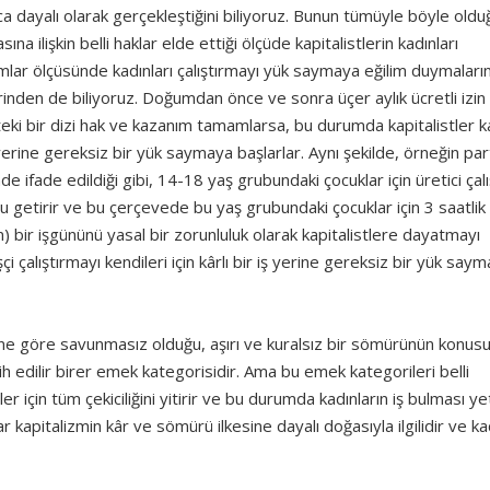
yaca dayalı olarak gerçekleştiğini biliyoruz. Bunun tümüyle böyle oldu
ına ilişkin belli haklar elde ettiği ölçüde kapitalistlerin kadınları
ar ölçüsünde kadınları çalıştırmayı yük saymaya eğilim duymaların
rinden de biliyoruz. Doğumdan önce ve sonra üçer aylık ücretli izin
eki bir dizi hak ve kazanım tamamlarsa, bu durumda kapitalistler ka
k yerine gereksiz bir yük saymaya başlarlar. Aynı şekilde, örneğin par
ifade edildiği gibi, 14-18 yaş grubundaki çocuklar için üretici çal
ğu getirir ve bu çerçevede bu yaş grubundaki çocuklar için 3 saatli
n) bir işgününü yasal bir zorunluluk olarak kapitalistlere dayatmayı
çi çalıştırmayı kendileri için kârlı bir iş yerine gereksiz bir yük say
ne göre savunmasız olduğu, aşırı ve kuralsız bir sömürünün konus
ercih edilir birer emek kategorisidir. Ama bu emek kategorileri belli
ler için tüm çekiciliğini yitirir ve bu durumda kadınların iş bulması ye
 kapitalizmin kâr ve sömürü ilkesine dayalı doğasıyla ilgilidir ve ka