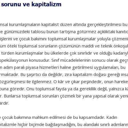
 sorunu ve kapitalizm
sal kurumlaşmaların kapitalist düzen altında gerçekleştirilmesi bu
e günümüzdeki tablosu bunun tartışma götürmez açıklıktaki kanıtıd
v işlerini ve çocuk bakımını toplumsal kurumlaşmalar yoluyla çözmen
ı tüm öteki toplumsal sorunların çözümünün maddi ve teknik önkoşull
 türden kurumlaşmalar bu ülkelerde çok sınırlıdır ve olduğu kadarıy
ve spekülasyonun konusudur. Sınıf mücadelelerinin sonucu olarak geç
m adım paralı piyasa hizmetleri haline getirilmesi uygulamaları, bu
aktadır. Bu şaşırtıcı da değildir, zira kapitalizm doğası gereği ins
n özgürleşmesi ile ilgilenmez. O kâr ve çıkar peşindedir, onun hareke
 buna göredir. Onu toplumsal fayda ya da gereklilik değil, yalnızca k
dir. Bunlarsa toplumsal sorunları çözmek bir yana yapısal olarak ye
rdır.
ne ve çocuk bakımına mahkum edilmesi de bu kapsamdadır. Kadın
alizmle hiçbir biçimde bağdaşmadığını, bu alandaki sınırlı adımları