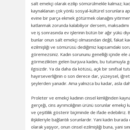
salt emekçi olarak ezilip sömürülmekle kalmaz; 
kaynaklanan çok yönlü sosyal-kültürel sorunlara ap
evine bir parça ekmek götürmek olanağını yitirmeme
katlanmak zorunda kalabiliyor dersem, maksadımı 
ve iş sonrasında ev işlerinin bütün bir ağır yükü 
bunlar onun salt emekçi olmasından değil, fakat ka
ezilmişliği ve sömürüsü dediğimiz kapsamdaki sorunl
göremezsiniz. Kadın sorununu genelliği içinde ele
görmezlikten gelen burjuva kadını, bu tutumuyla ge
ilgisizdir. Ya da daha da kötüsü, açık bir sınıfsal t
hayırseverliğinin o son derece dar, yüzeysel, iğreti, 
şeylerden yanadır. Ama yalnızca bu kadar, asla daha
Proleter ve emekçi kadının cinsel kimliğinden kayn
gerçeği, cins ayrımcılığının ürünü sorunlar emekçi k
ve çeşitlilik gösterir biçiminde de ifade edebilir
ilişkileriyle bağlantılı sorunlardır. Yani kadın burad
olarak yaşıyor, onun cinsel ezilmişliği buna, yani s