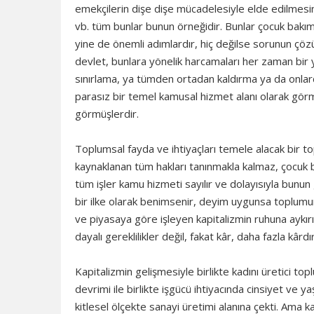
emekçilerin dişe dişe mücadelesiyle elde edilmesin
vb. tüm bunlar bunun örneğidir. Bunlar çocuk bakı
yine de önemli adımlardır, hiç değilse sorunun çöz
devlet, bunlara yönelik harcamaları her zaman bir y
sınırlama, ya tümden ortadan kaldırma ya da onlard
parasız bir temel kamusal hizmet alanı olarak görme
görmüşlerdir.
Toplumsal fayda ve ihtiyaçları temele alacak bir to
kaynaklanan tüm hakları tanınmakla kalmaz, çocuk ba
tüm işler kamu hizmeti sayılır ve dolayısıyla bunun
bir ilke olarak benimsenir, deyim uygunsa toplumun
ve piyasaya göre işleyen kapitalizmin ruhuna aykır
dayalı gereklilikler değil, fakat kâr, daha fazla kârdır
Kapitalizmin gelişmesiyle birlikte kadını üretici to
devrimi ile birlikte işgücü ihtiyacında cinsiyet ve 
kitlesel ölçekte sanayi üretimi alanına çekti. Ama 