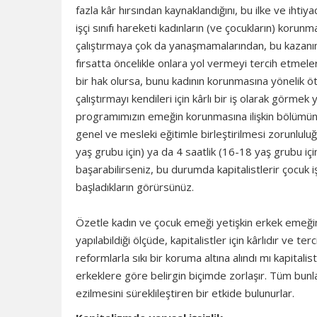
fazla kâr hırsından kaynaklandığını, bu ilke ve ihti
işçi sınıfı hareketi kadınların (ve çocukların) korunmas
çalıştırmaya çok da yanaşmamalarından, bu kazanıml
fırsatta öncelikle onlara yol vermeyi tercih etmele
bir hak olursa, bunu kadının korunmasına yönelik öt
çalıştırmayı kendileri için kârlı bir iş olarak görme
programımızın emeğin korunmasına ilişkin bölümünde 
genel ve mesleki eğitimle birleştirilmesi zorunlulu
yaş grubu için) ya da 4 saatlik (16-18 yaş grubu içi
başarabilirseniz, bu durumda kapitalistlerir çocuk iş
başladıkların görürsünüz.
Özetle kadın ve çocuk emeği yetişkin erkek emeği
yapılabildiği ölçüde, kapitalistler için kârlıdır ve t
reformlarla sıkı bir koruma altına alındı mı kapitalist
erkeklere göre belirgin biçimde zorlaşır. Tüm bunlar
ezilmesini süreklileştiren bir etkide bulunurlar.