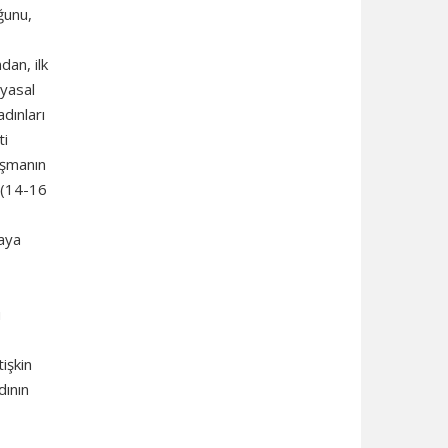
ğunu,
dan, ilk
 yasal
dınları
ti
ışmanın
k (14-16
maya
u
tişkin
dının