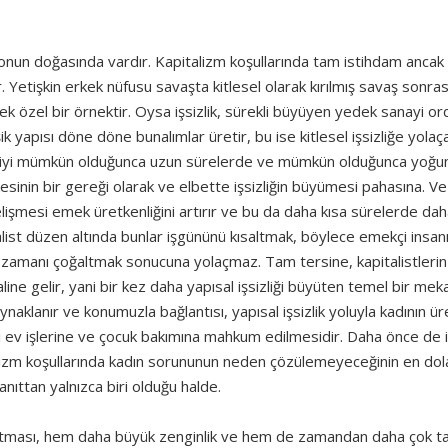
, bu onun doğasında vardır. Kapitalizm koşullarında tam istihdam ancak
 Yetişkin erkek nüfusu savaşta kitlesel olarak kırılmış savaş sonras
ek özel bir örnektir. Oysa işsizlik, sürekli büyüyen yedek sanayi or
ik yapısı döne döne bunalımlar üretir, bu ise kitlesel işsizliğe yolaç
çiyi mümkün olduğunca uzun sürelerde ve mümkün olduğunca yoğun
kesinin bir gereği olarak ve elbette işsizliğin büyümesi pahasına. Ve
işmesi emek üretkenliğini artırır ve bu da daha kısa sürelerde da
list düzen altında bunlar işgününü kısaltmak, böylece emekçi insanı
 boş zamanı çoğaltmak sonucuna yolaçmaz. Tam tersine, kapitalistlerin
line gelir, yani bir kez daha yapısal işsizliği büyüten temel bir me
naklanır ve konumuzla bağlantısı, yapısal işsizlik yoluyla kadının üre
eri ev işlerine ve çocuk bakımına mahkum edilmesidir. Daha önce de 
italizm koşullarında kadın sorununun neden çözülemeyeceğinin en dol
anıttan yalnızca biri olduğu halde.
artması, hem daha büyük zenginlik ve hem de zamandan daha çok t