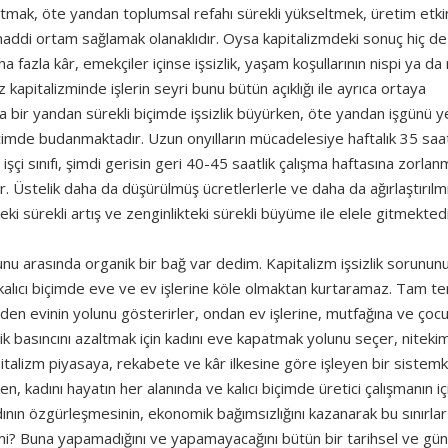
ltmak, öte yandan toplumsal refahı sürekli yükseltmek, üretim etkin
maddi ortam sağlamak olanaklıdır. Oysa kapitalizmdeki sonuç hiç de
a fazla kâr, emekçiler içinse işsizlik, yaşam koşullarının nispi ya da
pitalizminde işlerin seyri bunu bütün açıklığı ile ayrıca ortaya
da bir yandan sürekli biçimde işsizlik büyürken, öte yandan işgünü 
içimde budanmaktadır. Uzun onyılların mücadelesiye haftalık 35 saa
çi sınıfı, şimdi gerisin geri 40-45 saatlik çalışma haftasına zorlan
Üstelik daha da düşürülmüş ücretlerlerle ve daha da ağırlaştırılm
ki sürekli artış ve zenginlikteki sürekli büyüme ile elele gitmektedi
runu arasında organik bir bağ var dedim. Kapitalizm işsizlik sorunun
lıcı biçimde eve ve ev işlerine köle olmaktan kurtaramaz. Tam te
yeniden evinin yolunu gösterirler, ondan ev işlerine, mutfağına ve ço
lik basıncını azaltmak için kadını eve kapatmak yolunu seçer, niteki
alizm piyasaya, rekabete ve kâr ilkesine göre işleyen bir sistem
en, kadını hayatın her alanında ve kalıcı biçimde üretici çalışmanın i
adının özgürleşmesinin, ekonomik bağımsızlığını kazanarak bu sınırlar
 mi? Buna yapamadığını ve yapamayacağını bütün bir tarihsel ve gün