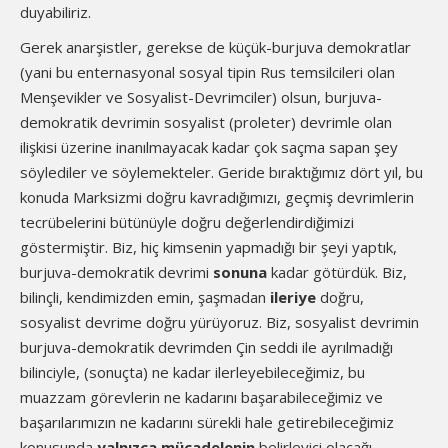
duyabiliriz.
Gerek anarşistler, gerekse de küçük-burjuva demokratlar
(yani bu enternasyonal sosyal tipin Rus temsilcileri olan
Menşevikler ve Sosyalist-Devrimciler) olsun, burjuva-
demokratik devrimin sosyalist (proleter) devrimle olan
ilişkisi üzerine inanılmayacak kadar çok saçma sapan şey
söylediler ve söylemekteler. Geride bıraktığımız dört yıl, bu
konuda Marksizmi doğru kavradığımızı, geçmiş devrimlerin
tecrübelerini bütünüyle doğru değerlendirdiğimizi
göstermiştir. Biz, hiç kimsenin yapmadığı bir şeyi yaptık,
burjuva-demokratik devrimi
sonuna
kadar götürdük. Biz,
bilinçli, kendimizden emin, şaşmadan
ileriye
doğru,
sosyalist devrime doğru yürüyoruz. Biz, sosyalist devrimin
burjuva-demokratik devrimden Çin seddi ile ayrılmadığı
bilinciyle, (sonuçta) ne kadar ilerleyebileceğimiz, bu
muazzam görevlerin ne kadarını başarabileceğimiz ve
başarılarımızın ne kadarını sürekli hale getirebileceğimiz
konusunda
yalnızca mücadelenin
belirleyici olacağı