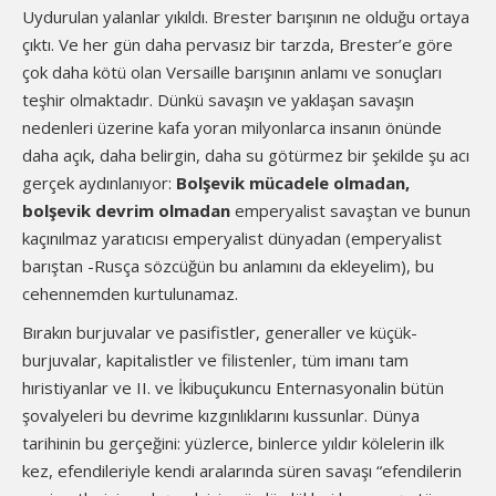
Uydurulan yalanlar yıkıldı. Brester barışının ne olduğu ortaya
çıktı. Ve her gün daha pervasız bir tarzda, Brester’e göre
çok daha kötü olan Versaille barışının anlamı ve sonuçları
teşhir olmaktadır. Dünkü savaşın ve yaklaşan savaşın
nedenleri üzerine kafa yoran milyonlarca insanın önünde
daha açık, daha belirgin, daha su götürmez bir şekilde şu acı
gerçek aydınlanıyor:
Bolşevik mücadele olmadan,
bolşevik devrim olmadan
emperyalist savaştan ve bunun
kaçınılmaz yaratıcısı emperyalist dünyadan (emperyalist
barıştan -Rusça sözcüğün bu anlamını da ekleyelim), bu
cehennemden kurtulunamaz.
Bırakın burjuvalar ve pasifistler, generaller ve küçük-
burjuvalar, kapitalistler ve filistenler, tüm imanı tam
hıristiyanlar ve II. ve İkibuçukuncu Enternasyonalin bütün
şovalyeleri bu devrime kızgınlıklarını kussunlar. Dünya
tarihinin bu gerçeğini: yüzlerce, binlerce yıldır kölelerin ilk
kez, efendileriyle kendi aralarında süren savaşı “efendilerin