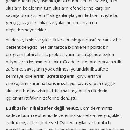
ganimetlerini paylaşmak için sürdürdükleri bu savaşı, tüm
ulusların kölelerinin tüm ulusların efendilerine karşı bir
savaşa dönüştürelim!” sloganlarıyla yanıtladıklarını, işte bu
gerçeği kızgınlık, inkar ve yalan hücumlarıyla da
değiştiremeyecekler.
Yüzlerce, binlerce yıldır ilk kez bu slogan pasif ve cansız bir
beklentidençıkıp, net bir tarzda biçimlenen politik bir
program halini alarak, proletaryanın öncülüğünde ezilen
milyonlarca insanın etkili bir mücadelesine, proletaryanın ilk
zaferine, savaşların yok edilmesi yolundaki ilk zafere,
sermaye kölelerinin, ücretli işçilerin, köylülerin ve
emekçilerin zararına barış imzalayıp savaş yapan değişik
ulusların burjuvazisinin ittifakına karşı bütün ülkelerin
işçilerinin ittifakının zaferine dönüştü.
Bu ilk zafer,
nihai zafer değil henüz
. Ekim devrimimiz
sadece bizim cephemizde ve emsalsiz cefalar ve güçlükler,
işitilmemiş acılar içinde ve büyük yanılgılar ve hatalarla
gerçekleştirildi. Sanki yanılgılar olmaksızın, hata yapılmaksızın