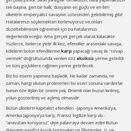
tek başına, geri bir halk, dünyanın en güçlü ve en ileri
ülkelerin emperyalist savaşının üstesinden gelebilirmiş gibi!
Hatalarımızı söylemekten korkmuyoruz ve onları
düzeltebilmesini öğrenmek için bu hatalarımızı
değerlendireceğiz. Ama gerçek gerçek olarak kalacaktır.
Yüzlerce, binlerce yıldır ilk kez, efendiler arasındaki savaşa,
kölelerin bütün efendilerine
karşı
yapacağı savaş ile “cevap
vermek” doğrultusunda verilen söz
eksiksiz
yerine getirildi
ve tüm güçlüklere rağmen yerine getirilecek.
Biz bu eserin yapımına başladık. Ne kadar zamanda, ne
zaman, hangi ulusun proleterleri bu eseri sonuna vardırırlar
bunun öze ilişkin bir önemi yok. Önemli olan buzun kırılmış,
yolun gösterilmiş ve açılmış olmasıdır.
Bütün ülkelerin kapitalist efendileri -Japonya Amerika’ya,
Amerika Japonya’ya karşı, Fransız İngilize karşı vb.-
“anavatanı koruyoruz” diye palavraya devam edin! Bütün
dünyanın pasifist küçük-burjuvaları ve filisternler, II. ve