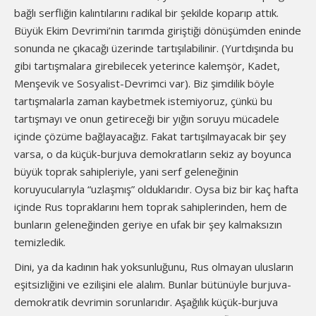
bağlı serfliğin kalıntılarını radikal bir şekilde koparıp attık.
Büyük Ekim Devrimi’nin tarımda giriştiği dönüşümden eninde
sonunda ne çıkacağı üzerinde tartışılabilinir. (Yurtdışında bu
gibi tartışmalara girebilecek yeterince kalemşör, Kadet,
Menşevik ve Sosyalist-Devrimci var). Biz şimdilik böyle
tartışmalarla zaman kaybetmek istemiyoruz, çünkü bu
tartışmayı ve onun getireceği bir yığın soruyu mücadele
içinde çözüme bağlayacağız. Fakat tartışılmayacak bir şey
varsa, o da küçük-burjuva demokratların sekiz ay boyunca
büyük toprak sahipleriyle, yani serf geleneğinin
koruyucularıyla “uzlaşmış” olduklarıdır. Oysa biz bir kaç hafta
içinde Rus topraklarını hem toprak sahiplerinden, hem de
bunların geleneğinden geriye en ufak bir şey kalmaksızın
temizledik.
Dini, ya da kadının hak yoksunluğunu, Rus olmayan ulusların
eşitsizliğini ve ezilişini ele alalım. Bunlar bütünüyle burjuva-
demokratik devrimin sorunlarıdır. Aşağılık küçük-burjuva