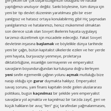
gerçekten bir çok başarısızlığımızın olduğunu ve hatalar
yaptığımızı unutuyor değiliz. Sanki böylesine, tüm dünya için
yeni bir tip devlet düzeninin yaratılması gibi bir eser
yanılgısız ve hatasız ortaya konulabilirmiş gibi! Hiç şaşmadan
yanılgılarımızı ve hatalarımızı, henüz mükemmel olmaktan
son derece uzak olan Sovyet ilkelerini hayata uygulayış
tarzımızı düzeltmek için mücadele edeceğiz. Fakat Sovyet
devletinin inşasına
başlamak
ve böylelikle dünya tarihinde
yeni bir çağın, bütün kapitalist ülkelerde ezilen ve her yerde
yeni hayata, burjuvaziyi yenmeye, proletarya
diktatörlüğüne, insanlığın sermayenin ve emperyalist
savaşların boyunduruğundan kurtuluşuna doğru ilerleyen
yeni
sınıfın egemenlik çağının yolunu
açmak
mutluluğu bize
nasip olduğu için
gurur
duymakta haklıyız. Emperyalist
savaş sorunu, yani finans kapitalin önde gelen uluslararası
politikası, bugün
kaçınılmaz
bir şekilde yeni emperyalist
savaşlara yol açmakta ve kaçınılmaz bir tarzda zayıf, geri ve
küçük halkların bir avuç “ileri” güç tarafından yağmalanmasını,