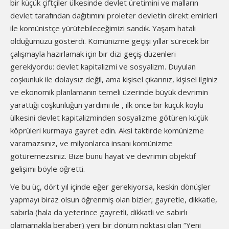
bir küçük çiftçiler ülkesinde devlet üretimini ve malların
devlet tarafından dağıtımını proleter devletin direkt emirleri
ile komünistçe yürütebileceğimizi sandık. Yaşam hatalı
olduğumuzu gösterdi. Komünizme geçişi yıllar sürecek bir
çalışmayla hazırlamak için bir dizi geçiş düzenleri
gerekiyordu: devlet kapitalizmi ve sosyalizm. Duyulan
coşkunluk ile dolaysız değil, ama kişisel çıkarınız, kişisel ilginiz
ve ekonomik planlamanın temeli üzerinde büyük devrimin
yarattığı coşkunluğun yardımı ile , ilk önce bir küçük köylü
ülkesini devlet kapitalizminden sosyalizme götüren küçük
köprüleri kurmaya gayret edin. Aksi taktirde komünizme
varamazsınız, ve milyonlarca insanı komünizme
götüremezsiniz. Bize bunu hayat ve devrimin objektif
gelişimi böyle öğretti.
Ve bu üç, dört yıl içinde eğer gerekiyorsa, keskin dönüşler
yapmayı biraz olsun öğrenmiş olan bizler; gayretle, dikkatle,
sabırla (hala da yeterince gayretli, dikkatli ve sabırlı
olamamakla beraber) yeni bir dönüm noktası olan “Yeni