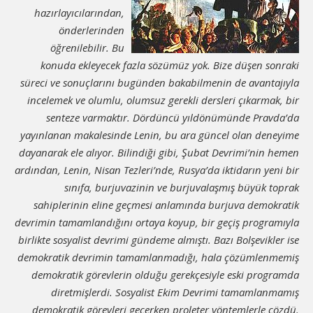
hazırlayıcılarından,
önderlerinden
öğrenilebilir. Bu
konuda ekleyecek fazla sözümüz yok. Bize düşen sonraki
süreci ve sonuçlarını bugünden bakabilmenin de avantajıyla
incelemek ve olumlu, olumsuz gerekli dersleri çıkarmak, bir
senteze varmaktır. Dördüncü yıldönümünde Pravda’da
yayınlanan makalesinde Lenin, bu ara güncel olan deneyime
dayanarak ele alıyor. Bilindiği gibi, Şubat Devrimi’nin hemen
ardından, Lenin, Nisan Tezleri’nde, Rusya’da iktidarın yeni bir
sınıfa, burjuvazinin ve burjuvalaşmış büyük toprak
sahiplerinin eline geçmesi anlamında burjuva demokratik
devrimin tamamlandığını ortaya koyup, bir geçiş programıyla
birlikte sosyalist devrimi gündeme almıştı. Bazı Bolşevikler ise
demokratik devrimin tamamlanmadığı, hala çözümlenmemiş
demokratik görevlerin olduğu gerekçesiyle eski programda
diretmişlerdi. Sosyalist Ekim Devrimi tamamlanmamış
demokratik görevleri geçerken proleter yöntemlerle çözdü.