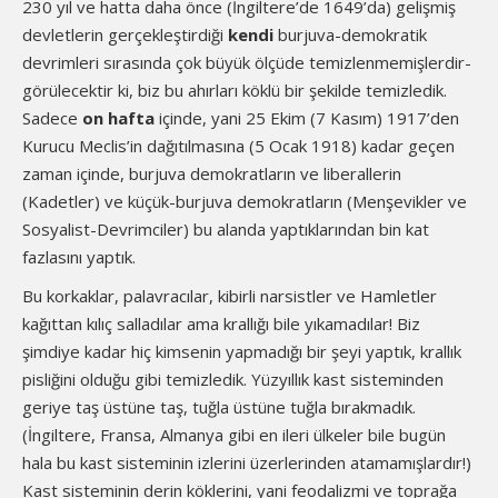
230 yıl ve hatta daha önce (İngiltere’de 1649’da) gelişmiş
devletlerin gerçekleştirdiği
kendi
burjuva-demokratik
devrimleri sırasında çok büyük ölçüde temizlenmemişlerdir-
görülecektir ki, biz bu ahırları köklü bir şekilde temizledik.
Sadece
on hafta
içinde, yani 25 Ekim (7 Kasım) 1917’den
Kurucu Meclis’in dağıtılmasına (5 Ocak 1918) kadar geçen
zaman içinde, burjuva demokratların ve liberallerin
(Kadetler) ve küçük-burjuva demokratların (Menşevikler ve
Sosyalist-Devrimciler) bu alanda yaptıklarından bin kat
fazlasını yaptık.
Bu korkaklar, palavracılar, kibirli narsistler ve Hamletler
kağıttan kılıç salladılar ama krallığı bile yıkamadılar! Biz
şimdiye kadar hiç kimsenin yapmadığı bir şeyi yaptık, krallık
pisliğini olduğu gibi temizledik. Yüzyıllık kast sisteminden
geriye taş üstüne taş, tuğla üstüne tuğla bırakmadık.
(İngiltere, Fransa, Almanya gibi en ileri ülkeler bile bugün
hala bu kast sisteminin izlerini üzerlerinden atamamışlardır!)
Kast sisteminin derin köklerini, yani feodalizmi ve toprağa