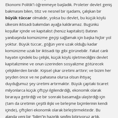
Ekonomi Politik”i öğrenmeye başladık. Proleter devlet geniş
bakmasını bilen, titiz ve nesnel bir işadamı, çalışkan bir
büyük tüccar
olmalıdır, yoksa bu devlet, bu küçük köylü
ülkesini iktisadi bakımdan ayağa kaldıramaz. Bugünkü
koşullar içinde ve kapitalist (henüz kapitalist) Batının
yanıbaşında komünizme geçişi sağlamak için başka hiçbir yol
yoktur. Büyük tüccar, göğün yere uzak olduğu kadar
komünizme uzak bir iktisadi tip gibi görünebilir. Fakat canlı
hayatın içindeki bu çelişki, küçük köylü işletmeciliğini devlet
kapitalizmine ve onun üzerinden sosyalizme götürecek
çelişkilerden biridir. Kişisel çıkar üretimi arttırır; ve bizim her
şeyden önce ve ne pahasına olursa olsun ihtiyaç
duyduğumuz şey üretimi artırmaktır. Büyük çaptaki ticaret
milyonlarca küçük çiftçiyi ilgilendirdiği, ekonomik olarak
biraraya getirdiği ve bir sonraki basamağa ulaştırdığı için
(tam da üretimin çeşitli ilişki ve birleşme biçimlerinin kendi
içinde), çiftçileri ekonomik olarak birleştirmektedir. Bu
alanda yeni bir “bilim”in hazırlık sınıfını bitiriyoruz artık.