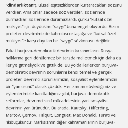
“
dindarlıktan
”), ulusal eşitsizliklerden kurtaracakları sözünü
verdiler. Ama onlar sadece söz verdiler, sözlerinde
durmadılar. Sözlerinde duramazlardı, çünkü “kutsal özel
mülkiyet” için duydukları “saygı” buna engel oluyordu. Bizim
proleter devrimimizde kahrolası ortaçağa ve “kutsal özel
mülkiyet”e karşı duyulan bir “saygı” sözkonusu değildir.
Fakat burjuva-demokratik devrimin kazanımlarını Rusya
halklarına geri dönülemez bir tarzda mal etmek için daha da
ileriye gitmeliydik ve gittik de. Bu yolda ilerlerken burjuva-
demokratik devrimin sorunlarını kendi temel ve gerçek
proleter-devrimci sorunlarımızın, sosyalist eylemlerimizin
bir “yan ürünü” olarak çözdük. Her zaman söylediğimiz ve
eylemlerimizle kanıtladığımız gibi, burjuva-demokratik
reformlar, devrimci sınıf mücadelesinin yani sosyalist
devrimin yan ürünüdür. Bu arada, Kautsky, Hilferding,
Martov, Çernov, Hillquit, Longuet, Mac Donald, Turati ve
“ikibuçukuncu” Marksizmin diğer kahramanlarının burjuva-