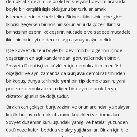
demokratik devrim ile proleter-sosyalist devrim arasında
böyle bir karşılıklı ilişki olduğunu bir türlü anlamak
istemediklerini de belirtelim. Birincisi ikincisinin içine girer.
İkincisi geçerken birincisinin sorunlarını da çözer. İkincisi
birincisinin eserini kökleştirir. Mücadele ve sadece mücadele
ikincinin birinciyi ne derece aşıp aşmayacağını belirler.
İşte Sovyet düzeni böyle bir devrimin bir diğerinin içinde
yeşerişinin en açık kanıtlarından, görüntülerinden biridir.
Sovyet düzeni işçi ve köylüler için demokratizmin en üst
ölçeğidir ve aynı zamanda da
burjuva
demokratizminden
bir kopuş, dünya tarihinde
yeni
bir
tip
demokrasinin, yani
proleter demokratizmin diğer bir deyimle proleterya
diktatörlüğünün de doğuşudur.
Bırakın can çekişen burjuvazinin ve onun ardından yalpalayan
küçük-burjuva demokratizminin köpekleri ve domuzları
Sovyet düzeninin kuruluşundaki yanılgı ve hatalar yüzünden
üstümüze küfür, beddua ve alay yağdırsınlar. Bir an için bile