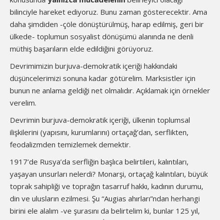
bilinciyle hareket ediyoruz. Bunu zaman gösterecektir. Ama
daha şimdiden -çöle dönüştürülmüş, harap edilmiş, geri bir
ülkede- toplumun sosyalist dönüşümü alanında ne denli
müthiş başarıların elde edildiğini görüyoruz.
Devrimimizin burjuva-demokratik içeriği hakkındaki
düşüncelerimizi sonuna kadar götürelim. Marksistler için
bunun ne anlama geldiği net olmalıdır. Açıklamak için örnekler
verelim.
Devrimin burjuva-demokratik içeriği, ülkenin toplumsal
ilişkilerini (yapısını, kurumlarını) ortaçağ’dan, serflikten,
feodalizmden temizlemek demektir.
1917’de Rusya’da serfliğin başlıca belirtileri, kalıntıları,
yaşayan unsurları nelerdi? Monarşi, ortaçağ kalıntıları, büyük
toprak sahipliği ve toprağın tasarruf hakkı, kadının durumu,
din ve ulusların ezilmesi. Şu “Augias ahırları”ndan herhangi
birini ele alalım -ve şurasını da belirtelim ki, bunlar 125 yıl,