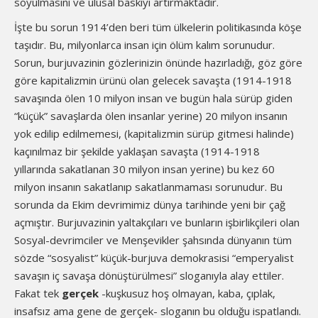
soyulmasını ve ulusal baskıyı artırmaktadır.
İşte bu sorun 1914’den beri tüm ülkelerin politikasında köşe
taşıdır. Bu, milyonlarca insan için ölüm kalım sorunudur.
Sorun, burjuvazinin gözlerinizin önünde hazırladığı, göz göre
göre kapitalizmin ürünü olan gelecek savaşta (1914-1918
savaşında ölen 10 milyon insan ve bugün hala sürüp giden
“küçük” savaşlarda ölen insanlar yerine) 20 milyon insanın
yok edilip edilmemesi, (kapitalizmin sürüp gitmesi halinde)
kaçınılmaz bir şekilde yaklaşan savaşta (1914-1918
yıllarında sakatlanan 30 milyon insan yerine) bu kez 60
milyon insanın sakatlanıp sakatlanmaması sorunudur. Bu
sorunda da Ekim devrimimiz dünya tarihinde yeni bir çağ
açmıştır. Burjuvazinin yaltakçıları ve bunların işbirlikçileri olan
Sosyal-devrimciler ve Menşevikler şahsında dünyanın tüm
sözde “sosyalist” küçük-burjuva demokrasisi “emperyalist
savaşın iç savaşa dönüştürülmesi” sloganıyla alay ettiler.
Fakat tek
gerçek
-kuşkusuz hoş olmayan, kaba, çıplak,
insafsız ama gene de gerçek- sloganın bu olduğu ispatlandı.