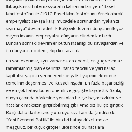
İkibuçukuncu Enternasyonal’in kahramanları yeni “Basel
Manifesto”ları ile (1912 Basel Manifesto’sunu örnek alarak)
emperyalist savaşa karşı mücadele sorunundan “yakanızı
sıyırmaya” devam edin! İlk Bolşevik devrimi dünyanın ilk yüz
milyon insanını emperyalist dünyanın elinden kurtardı.
Bundan sonraki devrimler bütün insanlığı bu savaşlardan ve
bu dünyanın elinden çekip kurtaracak.
En son eserimiz, aynı zamanda en önemli, en güç ve en az
tamamlanmış olan eserimiz, harap feodal ve yarı harap
kapitalist yapının yerine yeni sosyalist yapının ekonomik
temelinin döşenmesi ve iktisadi inşadır. En fazla başarısızlığı
ve en çok hatayı bu en önemli ve güç işte kaydettik. Sanki,
dünya çapında böylesine yeni olan bir işe başarısızlıklar ve
hatalar olmaksızın girişilebilirmiş gibi! Ama biz bu işe giriştik.
Bu işi daha da ilerisine götürüyoruz. Tam da şimdilerde
“Yeni Ekonomi Politik” ile bir dizi hatayı düzeltmekle
meşguluz, bir küçük çiftçiler ülkesinde bu hatalara