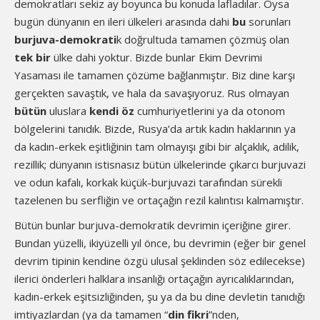
demokratları sekiz ay boyunca bu konuda lafladılar. Oysa
bugün dünyanın en ileri ülkeleri arasında dahi
bu
sorunları
burjuva-demokrati
k doğrultuda tamamen çözmüş olan
tek bir
ülke dahi yoktur. Bizde bunlar Ekim Devrimi
Yasaması ile tamamen çözüme bağlanmıştır. Biz dine karşı
gerçekten savaştık, ve hala da savaşıyoruz. Rus olmayan
bütün
uluslara
kendi öz
cumhuriyetlerini ya da otonom
bölgelerini tanıdık. Bizde, Rusya’da artık kadın haklarının ya
da kadın-erkek eşitliğinin tam olmayışı gibi bir alçaklık, adilik,
rezillik; dünyanın istisnasız bütün ülkelerinde çıkarcı burjuvazi
ve odun kafalı, korkak küçük-burjuvazi tarafından sürekli
tazelenen bu serfliğin ve ortaçağın rezil kalıntısı kalmamıştır.
Bütün bunlar burjuva-demokratik devrimin içeriğine girer.
Bundan yüzelli, ikiyüzelli yıl önce, bu devrimin (eğer bir genel
devrim tipinin kendine özgü ulusal şeklinden söz edilecekse)
ilerici önderleri halklara insanlığı ortaçağın ayrıcalıklarından,
kadın-erkek eşitsizliğinden, şu ya da bu dine devletin tanıdığı
imtiyazlardan (ya da tamamen “
din fikri
”nden,