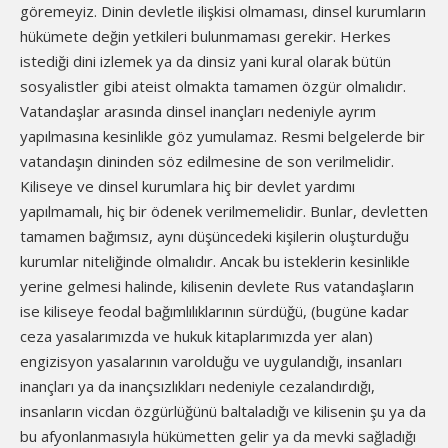
göremeyiz. Dinin devletle ilişkisi olmaması, dinsel kurumların
hükümete değin yetkileri bulunmaması gerekir. Herkes
istediği dini izlemek ya da dinsiz yani kural olarak bütün
sosyalistler gibi ateist olmakta tamamen özgür olmalıdır.
Vatandaşlar arasında dinsel inançları nedeniyle ayrım
yapılmasına kesinlikle göz yumulamaz. Resmi belgelerde bir
vatandaşın dininden söz edilmesine de son verilmelidir.
Kiliseye ve dinsel kurumlara hiç bir devlet yardımı
yapılmamalı, hiç bir ödenek verilmemelidir. Bunlar, devletten
tamamen bağımsız, aynı düşüncedeki kişilerin oluşturduğu
kurumlar niteliğinde olmalıdır. Ancak bu isteklerin kesinlikle
yerine gelmesi halinde, kilisenin devlete Rus vatandaşların
ise kiliseye feodal bağımlılıklarının sürdüğü, (bugüne kadar
ceza yasalarımızda ve hukuk kitaplarımızda yer alan)
engizisyon yasalarının varolduğu ve uygulandığı, insanları
inançları ya da inançsızlıkları nedeniyle cezalandırdığı,
insanların vicdan özgürlüğünü baltaladığı ve kilisenin şu ya da
bu afyonlanmasıyla hükümetten gelir ya da mevki sağladığı