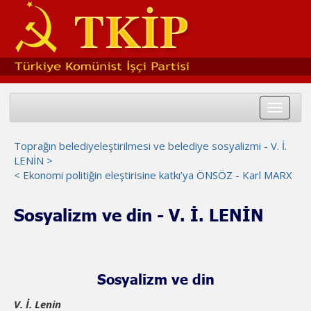
Toggle
navigat
Toprağın belediyeleştirilmesi ve belediye sosyalizmi - V. İ.
LENİN >
< Ekonomi politiğin eleştirisine katkı’ya ÖNSÖZ - Karl MARX
Sosyalizm ve din - V. İ. LENİN
Sosyalizm ve din
V. İ. Lenin