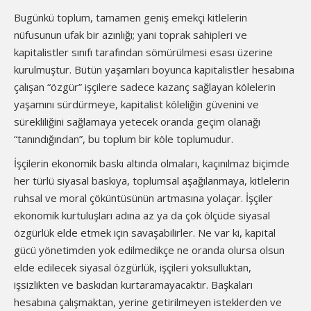
Bugünkü toplum, tamamen geniş emekçi kitlelerin
nüfusunun ufak bir azınlığı; yani toprak sahipleri ve
kapitalistler sınıfı tarafından sömürülmesi esası üzerine
kurulmuştur. Bütün yaşamları boyunca kapitalistler hesabına
çalışan “özgür” işçilere sadece kazanç sağlayan kölelerin
yaşamını sürdürmeye, kapitalist köleliğin güvenini ve
sürekliliğini sağlamaya yetecek oranda geçim olanağı
“tanındığından”, bu toplum bir köle toplumudur.
İşçilerin ekonomik baskı altında olmaları, kaçınılmaz biçimde
her türlü siyasal baskıya, toplumsal aşağılanmaya, kitlelerin
ruhsal ve moral çöküntüsünün artmasına yolaçar. İşçiler
ekonomik kurtuluşları adına az ya da çok ölçüde siyasal
özgürlük elde etmek için savaşabilirler. Ne var ki, kapital
gücü yönetimden yok edilmedikçe ne oranda olursa olsun
elde edilecek siyasal özgürlük, işçileri yoksulluktan,
işsizlikten ve baskıdan kurtaramayacaktır. Başkaları
hesabına çalışmaktan, yerine getirilmeyen isteklerden ve