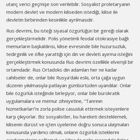
utanç verici geçmişe son verilebilir. Sosyalist proletaryanın
modern devlet ve modern kiliseden istediği, kilise ile
devletin birbirinden kesinlikle ayrılmasıdır.
Rus devrimi, bu isteği siyasal özgürlüğün bir gereği olarak
gerçekleştirmelidir. Polis yönetimli feodal otokrasiye bağlı
memurların başkaldırısı, kilise evresinde bile huzursuzluk,
tedirginlik ve öfke yarattığı için din ve devleti ayırma isteğini
gerçekleştirmek konusunda Rus devrimi özellikle elverişli bir
ortamdadır. Rus Ortadoks din adamları her ne kadar
cahilseler de, onlar bile Rusya’daki eski, orta çağa uygun
düzenin yıkılmasıyla patlayan gümbürtüden uyandılar. Onlar
bile özgürlük isteğinde birleşiyor, onlar bile bürokratik
uygulamalara ve memur zihniyetine, “Tanrının
hizmetkarları”nı zorla polise casusluk ettirmek isteyenlere
karşı çıkıyorlar. Biz sosyalistler, bu hareketi desteklemeli,
kilisenin dürüst ve içten üyelerine doğru sonuca ulaşmaları
konusunda yardımcı olmalı, onların özgürlük isteklerini