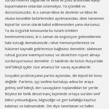
sürdürmelerini sağlamalı ve kilise ile polis arasındaki ilişkiyi
koparmalarını onlardan istemeliyiz. Ya içtenlikli ve
dürüstsünüzdür, ki o zaman kilise ile devletin ve kilise ile
okulun kesinlikle birbirlerinden ayrılmasından, dinin tamemen
kişisel bir sorun olarak kabul edilmesinden yana olursunuz.
Ya da özgürlük konusunda bu tutarlı istekleri
benimsemezsiniz, ki o zaman da engizisyon geleneklerinin
hala tutsağı demeksinizdir; rahat memuriyetlerinize ve
hükümet kaynaklı gelirlerinize bağlısınız demektir; silahınızın
ruhsal gücüne inanmıyorsunuz ve devletten rüşvet almayı
sürdürüyorsunuz demektir. O takdirde de bütün Rusya’daki
sınıf bilinçli işçiler size amansız bir savaş açacaklardır.
Sosyalist proletaryanın partisi açısından, din kişisel bir konu
değildir. Partimiz, işçi sınıfının kurtuluşu adına bir araya
gelmiş sınıf bilinçli, ileri savaşçıların toplandıkları bir yerdir.
Böylesi bir birlik dinsel inanç biçiminde ortaya sürülen sınıf
bilinci yoksunluğuna, bilgisizliğe ve geri kafalılığa kayıtsız
kalamaz ve kalmamalıdır. Din diye tanımlanan ve halkın