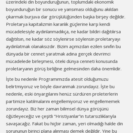
üzerindeki din boyunduruğunun, toplumdaki ekonomik
boyunduruğun bir sonucu ve yansıması olduğunu akıldan
çıkarmak burjuva dar görüşlülüğünden başka birşey değildir.
Proletarya kapitalizmin karanlık güçlerine karşı kendi
mücadelesiyle aydınlanmadıkça, ne kadar bildiri dağıtılırsa
dağıtılsın, ne kadar söz söylenirse söylensin proletaryayı
aydınlatmak olanaksızdır. Bizim açımızdan ezilen sınıfın bu
dünyada bir cennet yaratmak adına gerçek devrimci
mücadelede birleşmesi, öteki dünya cenneti konusunda
proletaryanın görüş birliğine gelmesinden daha önemlidir.
İşte bu nedenle Programımızda atesit olduğumuzu
belirtmiyoruz ve böyle davranmak zorundayız. İşte bu
nedenle, eski önyargılarını henüz sürdüren proleterlerin
partimize katılmalarını engellemiyoruz ve engellememek
zorundayız. Biz her zaman bilimsel dünya görüşünü
öğütleyeceğiz ve çeşitli “Hristiyanlar”ın tutarsızlıklarıyla
savaşacağız. Fakat bu hiçbir zaman, yeri olmadığı halde din
sorununun birinci plana alınması demek değildir. Yine bu