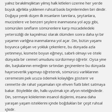
yalnız bırakılmışlıktan yılmış halk kitleleri üzerine her yerde
büyük ağırlıkla yüklenen ruhsal baskı biçimlerinden biri dindir.
Doğaya yenik düşen ilk insanların tanrılara, şeytanlara,
mucizelere ve benzeri şeylere inanmasına yol açışı gibi,
sömürülen sınıfların sömürenlere karşı mücadeledeki
yetersizliği de kaçınılmaz olarak ölümden sonra daha iyi bir
yaşamın varlığına inanmalarına yol açar. Din, bütün yaşamı
boyunca çalışan ve yokluk çekenlere, bu dünyada azla
yetinmeyi, kısmete boyun eğmeyi, sabırlı olmayı ve öteki
dünyada bir cennet umudunu sürdürmeyi öğretir. Oysa yine
din, başkalarının emeğinin sırtından geçinenlere bu dünyada
hayırseverlik yapmayı öğreterek, sömürücü varlıklarının
ceremesini pek ucuza ödemek kolaylığını gösterir ve
cennette de rahat yaşamaları için ehven fiatlı bilet satmaya
bakar. Böylelikle din, halkı uyutmak için afyon niteliğindedir.
Din, sermaye kölelerinin insancıl düşlerini, insana daha
yaraşan yaşam isteklerini içinde boğdukları bir çeşit ruhsal
içkidir.