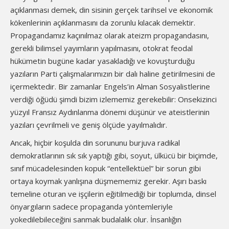
açıklanması demek, din sisinin gerçek tarihsel ve ekonomik
kökenlerinin açıklanmasını da zorunlu kılacak demektir.
Propagandamız kaçınılmaz olarak ateizm propagandasını,
gerekli bilimsel yayımların yapılmasını, otokrat feodal
hükümetin bugüne kadar yasakladığı ve kovuşturduğu
yazıların Parti çalışmalarımızın bir dalı haline getirilmesini de
içermektedir. Bir zamanlar Engels’in Alman Sosyalistlerine
verdiği öğüdü şimdi bizim izlememiz gerekebilir: Onsekizinci
yüzyıl Fransız Aydınlanma dönemi düşünür ve ateistlerinin
yazıları çevrilmeli ve geniş ölçüde yayılmalıdır.
Ancak, hiçbir koşulda din sorununu burjuva radikal
demokratlarının sık sık yaptığı gibi, soyut, ülkücü bir biçimde,
sınıf mücadelesinden kopuk “entellektüel” bir sorun gibi
ortaya koymak yanlışına düşmememiz gerekir. Aşırı baskı
temeline oturan ve işçilerin eğitilmediği bir toplumda, dinsel
önyargıların sadece propaganda yöntemleriyle
yokedilebileceğini sanmak budalalık olur. İnsanlığın