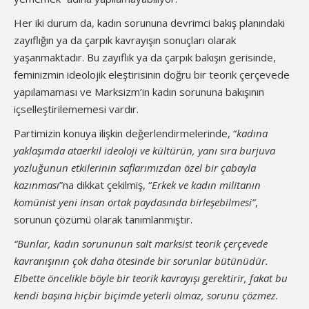
Her iki durum da, kadın sorununa devrimci bakış planındaki
zayıflığın ya da çarpık kavrayışın sonuçları olarak
yaşanmaktadır. Bu zayıflık ya da çarpık bakışın gerisinde,
feminizmin ideolojik eleştirisinin doğru bir teorik çerçevede
yapılamaması ve Marksizm’in kadın sorununa bakışının
içselleştirilememesi vardır.
Partimizin konuya ilişkin değerlendirmelerinde, “
kadına
yaklaşımda ataerkil ideoloji ve kültürün, yanı sıra burjuva
yozluğunun etkilerinin saflarımızdan özel bir çabayla
kazınması
”na dikkat çekilmiş, “
Erkek ve kadın militanın
komünist yeni insan ortak paydasında birleşebilmesi”
,
sorunun çözümü olarak tanımlanmıştır.
“Bunlar, kadın sorununun salt marksist teorik çerçevede
kavranışının çok daha ötesinde bir sorunlar bütünüdür.
Elbette öncelikle böyle bir teorik kavrayışı gerektirir, fakat bu
kendi başına hiçbir biçimde yeterli olmaz, sorunu çözmez.