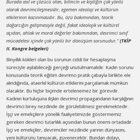
Burada asıl ve çözücü olan, bilincin ve kişiliğin çok yönlü
olarak devrimcileşmesidir, egemen ideoloji ve kültürün
etkilerinin kazınmasıdır. Bu, özü bakımından, teorik
dağarcığın gelişmesiyle değil, fakat ideolojik ve kültürel
açıdan, ahlak ve moral değerler bakımından, devrimci sınıf
mücadelesi içinde çok yönlü bir dönüşüm sorunudur.”
(TKİP
II. Kongre belgeleri)
Binyıllık kökleri olan bu sorunun ciddi bir hesaplaşma
süreciyle aşılabileceği gerçeği unutulmamalıdır. Kadın sorunu
konusunda teorik eğitim devrimci pratik çabayla birlikte ele
alındığında, ataerkil kültürün etkilerini parçalamak mümkün
olacaktır. Bu hiçbir biçimde ertelenemez bir görevdir.
Kadının kurtuluşuna ilişkin devrimci propagandanın karşılığının
devrimci birey nezdinde de görülebilmesi gerekmektedir.
İşçi ve emekçilere yönelik faaliyetimizde göstermemiz
gereken devrimci tutarlılık açısından bunun önemi ortadadır.
İşçi ve emekçiler, devrimciler nezdinde yarının dünyasını,
yeni kültürünü tanıyacak, güvenecektir. Bundan dolayı,