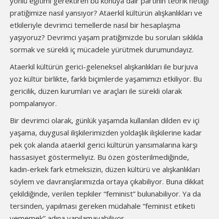
yönlü eğitimi gerektiren bu konuya dair partinin teorik netliği
pratiğimize nasıl yansıyor? Ataerkil kültürün alışkanlıkları ve
etkileriyle devrimci temellerde nasıl bir hesaplaşma
yaşıyoruz? Devrimci yaşam pratiğimizde bu soruları sıklıkla
sormak ve sürekli iç mücadele yürütmek durumundayız.
Ataerkil kültürün gerici-geleneksel alışkanlıkları ile burjuva
yoz kültür birlikte, farklı biçimlerde yaşamımızı etkiliyor. Bu
gericilik, düzen kurumları ve araçları ile sürekli olarak
pompalanıyor.
Bir devrimci olarak, günlük yaşamda kullanılan dilden ev içi
yaşama, duygusal ilişkilerimizden yoldaşlık ilişkilerine kadar
pek çok alanda ataerkil gerici kültürün yansımalarına karşı
hassasiyet göstermeliyiz. Bu özen gösterilmediğinde,
kadın-erkek fark etmeksizin, düzen kültürü ve alışkanlıkları
söylem ve davranışlarımızda ortaya çıkabiliyor. Buna dikkat
çekildiğinde, verilen tepkiler “feminist” bulunabiliyor. Ya da
tersinden, yapılması gereken müdahale “feminist etiketi
yememek” adına yapılamayabiliyor.