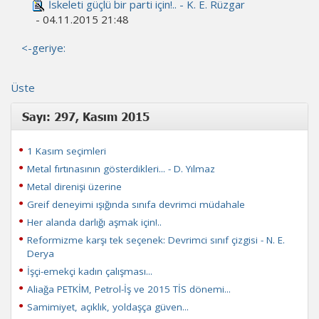
İskeleti güçlü bir parti için!.. - K. E. Rüzgar
- 04.11.2015 21:48
<-geriye:
Üste
Sayı: 297, Kasım 2015
1 Kasım seçimleri
Metal fırtınasının gösterdikleri... - D. Yılmaz
Metal direnişi üzerine
Greif deneyimi ışığında sınıfa devrimci müdahale
Her alanda darlığı aşmak için!..
Reformizme karşı tek seçenek: Devrimci sınıf çizgisi - N. E.
Derya
İşçi-emekçi kadın çalışması...
Aliağa PETKİM, Petrol-İş ve 2015 TİS dönemi...
Samimiyet, açıklık, yoldaşça güven...