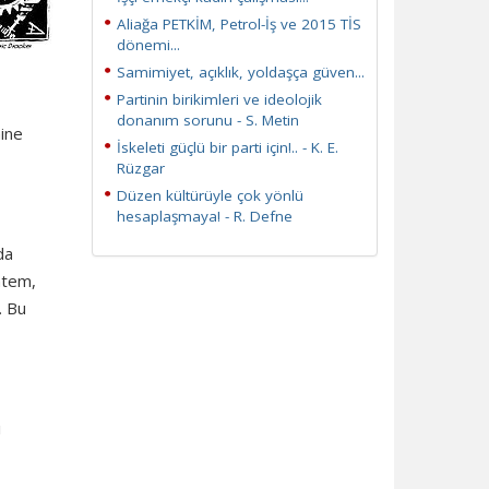
Aliağa PETKİM, Petrol-İş ve 2015 TİS
dönemi...
Samimiyet, açıklık, yoldaşça güven...
Partinin birikimleri ve ideolojik
donanım sorunu - S. Metin
nine
İskeleti güçlü bir parti için!.. - K. E.
Rüzgar
Düzen kültürüyle çok yönlü
hesaplaşmaya! - R. Defne
da
öntem,
. Bu
ı