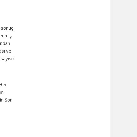
e sonuç
lenmiş
ından
ası ve
 sayısız
 Her
in
ir. Son