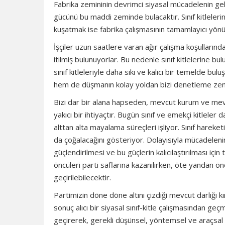
Fabrika zemininin devrimci siyasal mücadelenin gele
gücünü bu maddi zeminde bulacaktır. Sınıf kitlelerin
kuşatmak ise fabrika çalışmasının tamamlayıcı yön
İşçiler uzun saatlere varan ağır çalışma koşulları
itilmiş bulunuyorlar. Bu nedenle sınıf kitlelerine 
sınıf kitleleriyle daha sıkı ve kalıcı bir temelde bu
hem de düşmanın kolay yoldan bizi denetleme zemin
Bizi dar bir alana hapseden, mevcut kurum ve mevzil
yakıcı bir ihtiyaçtır. Bugün sınıf ve emekçi kitleler
alttan alta mayalama süreçleri işliyor. Sınıf hareke
da çoğalacağını gösteriyor. Dolayısıyla mücadelenin
güçlendirilmesi ve bu güçlerin kalıcılaştırılması içi
öncüleri parti saflarına kazanılırken, öte yandan önc
geçirilebilecektir.
Partimizin döne döne altını çizdiği mevcut darlığı 
sonuç alıcı bir siyasal sınıf-kitle çalışmasından g
geçirerek, gerekli düşünsel, yöntemsel ve araçsal d