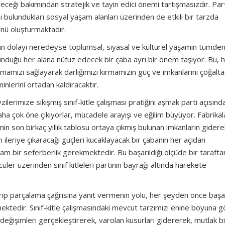
ceği bakımından stratejik ve tayin edici önemi tartışmasızdır. Parti
i bulundukları sosyal yaşam alanları üzerinden de etkili bir tarzda
ünü oluşturmaktadır.
ndan dolayı neredeyse toplumsal, siyasal ve kültürel yaşamın tümden
bulunduğu her alana nüfuz edecek bir çaba ayrı bir önem taşıyor. Bu,
luşmamızı sağlayarak darlığımızı kırmamızın güç ve imkanlarını çoğalta
lerini ortadan kaldıracaktır.
erimize sıkışmış sınıf-kitle çalışması pratiğini aşmak parti açısınd
 daha çok öne çıkıyorlar, mücadele arayışı ve eğilim büyüyor. Fabrika
tinin son birkaç yıllık tablosu ortaya çıkmış bulunan imkanların gider
 ileriye çıkaracağı güçleri kucaklayacak bir çabanın her açıdan
n tam bir seferberlik gerekmektedir. Bu başarıldığı ölçüde bir taraftan
üler üzerinden sınıf kitleleri partinin bayrağı altında harekete
kırıp parçalama çağrısına yanıt vermenin yolu, her şeyden önce başar
eçmektedir. Sınıf-kitle çalışmasındaki mevcut tarzımızı enine boyuna 
eğişimleri gerçekleştirerek, varolan kusurları gidererek, mutlak bi