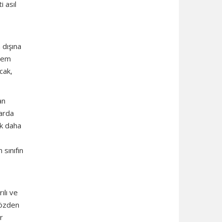
 asıl
 dışına
 hem
cak,
an
larda
ek daha
 sınıfın
ılı ve
gözden
r