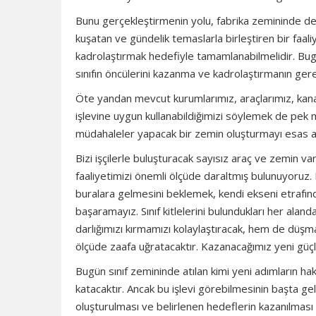
Bunu gerçekleştirmenin yolu, fabrika zemininde der
kuşatan ve gündelik temaslarla birleştiren bir faal
kadrolaştırmak hedefiyle tamamlanabilmelidir. Bugü
sınıfın öncülerini kazanma ve kadrolaştırmanın g
Öte yandan mevcut kurumlarımız, araçlarımız, kanal
işlevine uygun kullanabildiğimizi söylemek de pek m
müdahaleler yapacak bir zemin oluşturmayı esas
Bizi işçilerle buluşturacak sayısız araç ve zemin vark
faaliyetimizi önemli ölçüde daraltmış bulunuyoruz.
buralara gelmesini beklemek, kendi ekseni etrafınd
başaramayız. Sınıf kitlelerini bulundukları her alan
darlığımızı kırmamızı kolaylaştıracak, hem de düş
ölçüde zaafa uğratacaktır. Kazanacağımız yeni güçl
Bugün sınıf zemininde atılan kimi yeni adımların hak
katacaktır. Ancak bu işlevi görebilmesinin başta gel
oluşturulması ve belirlenen hedeflerin kazanılması 