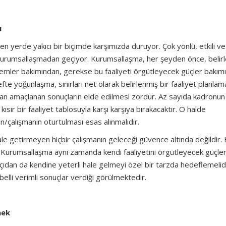
u
en yerde yakıcı bir biçimde karşımızda duruyor. Çok yönlü, etkili v
 bir kurumsallaşmadan geçiyor. Kurumsallaşma, her şeyden önce, belir
ntemler bakımından, gerekse bu faaliyeti örgütleyecek güçler bakım
defte yoğunlaşma, sınırları net olarak belirlenmiş bir faaliyet planlam
madan amaçlanan sonuçların elde edilmesi zordur. Az sayıda kadronun
ısır bir faaliyet tablosuyla karşı karşıya bırakacaktır. O halde
/çalışmanın oturtulması esas alınmalıdır.
ale getirmeyen hiçbir çalışmanın geleceği güvence altında değildir.
 Kurumsallaşma aynı zamanda kendi faaliyetini örgütleyecek güçler
ıdan da kendine yeterli hale gelmeyi özel bir tarzda hedeflemelid
elli verimli sonuçlar verdiği görülmektedir.
mek