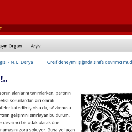
ayın Organı
Arşiv
isi - N. E. Derya
Greif deneyimi ışığında sınıfa devrimci mü
!..
sorun alanlarını tanımlarken, partinin
elikli sorunlardan biri olarak
safeler katedilmiş olsa da, sözkonusu
rtinin gelişimini sınırlayan bu durum,
de devrimci bir odak olarak öne
ynamasını zora sokuyor. Buna yol açan