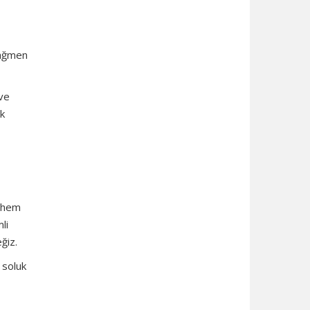
rağmen
 ve
ik
a hem
li
ğiz.
 soluk