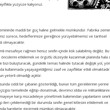
ayıflıkla yüzyüze kalıyoruz.
 zemininde maddi bir güç haline gelmekle mümkündür. Fabrika zemi
ğimiz sürece, hedeflerimize gereğince yürüyebilmemiz ve tarihsel
ı olmayacaktır.
lamlı mesafeye rağmen henüz sınıfın içinde kök salabilmiş değiliz. Bu
ın öncülerini etkilemek ve örgütlü düzeyde kazanmak planında hala 
riyle bizi buluşturacak, gündelik temas halinde tutacak değişik yol, y
rzda kullanmada yaşayageldiğimiz zaaf ve zayıflıklar etkili olmaktadır
 yeterli olmadığı açıktır.
sunda ciddi bir çabanın gösterildiği, bunun tüm gereklerinin yerine
 çizgisi temelinde eğitip-donatmak, devrimci iddia ve militanlıklarını
ermayeye karşı mücadeleye yöneltmek bakımından yapılanların sınırl
ıp ileri çekilemediği bir durumda sınıfın genel kitlesini etkilemek ve
sunda harekete geçirmek mümkün olmayacaktır.