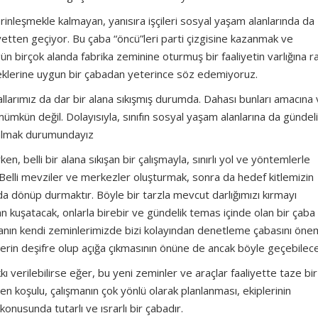
inleşmekle kalmayan, yanısıra işçileri sosyal yaşam alanlarında da
iyetten geçiyor. Bu çaba “öncü”leri parti çizgisine kazanmak ve
n birçok alanda fabrika zeminine oturmuş bir faaliyetin varlığına 
ereklerine uygun bir çabadan yeterince söz edemiyoruz.
larımız da dar bir alana sıkışmış durumda. Dahası bunları amacına
ümkün değil. Dolayısıyla, sınıfın sosyal yaşam alanlarına da gündel
 almak durumundayız
en, belli bir alana sıkışan bir çalışmayla, sınırlı yol ve yöntemlerle
 Belli mevziler ve merkezler oluşturmak, sonra da hedef kitlemizin
a dönüp durmaktır. Böyle bir tarzla mevcut darlığımızı kırmayı
dan kuşatacak, onlarla birebir ve gündelik temas içinde olan bir çab
manın kendi zeminlerimizde bizi kolayından denetleme çabasını önem
erin deşifre olup açığa çıkmasının önüne de ancak böyle geçebilece
kı verilebilirse eğer, bu yeni zeminler ve araçlar faaliyette taze bir
en koşulu, çalışmanın çok yönlü olarak planlanması, ekiplerinin
konusunda tutarlı ve ısrarlı bir çabadır.