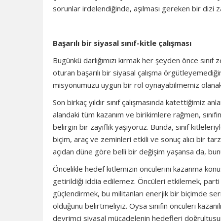
sorunlar irdelendiğinde, aşılması gereken bir dizi z
Başarılı bir siyasal sınıf-kitle çalışması
Bugünkü darlığımızı kırmak her şeyden önce sınıf
oturan başarılı bir siyasal çalışma örgütleyemedi
misyonumuzu uygun bir rol oynayabilmemiz olanakl
Son birkaç yıldır sınıf çalışmasında katettiğimiz an
alandaki tüm kazanım ve birikimlere rağmen, sınıf
belirgin bir zayıflık yaşıyoruz. Bunda, sınıf kitlele
biçim, araç ve zeminleri etkili ve sonuç alıcı bir ta
açıdan düne göre belli bir değişim yaşansa da, bunun
Öncelikle hedef kitlemizin öncülerini kazanma konu
getirildiği iddia edilemez. Öncüleri etkilemek, parti
güçlendirmek, bu militanları enerjik bir biçimde s
olduğunu belirtmeliyiz. Oysa sınıfın öncüleri kazanıl
devrimci siyasal mücadelenin hedefleri doğrultu