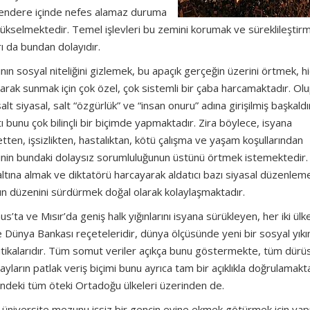
 cendere içinde nefes alamaz duruma
ükselmektedir. Temel işlevleri bu zemini korumak ve süreklileştirm
ı da bundan dolayıdır.
n sosyal niteliğini gizlemek, bu apaçık gerçeğin üzerini örtmek, hi
larak sunmak için çok özel, çok sistemli bir çaba harcamaktadır. Ol
alt siyasal, salt “özgürlük” ve “insan onuru” adına girişilmiş başkaldır
bunu çok bilinçli bir biçimde yapmaktadır. Zira böylece, isyana
tten, işsizlikten, hastalıktan, kötü çalışma ve yaşam koşullarından
eminin bundaki dolaysız sorumluluğunun üstünü örtmek istemektedir
altına almak ve diktatörü harcayarak aldatıcı bazı siyasal düzenlem
un düzenini sürdürmek doğal olarak kolaylaşmaktadır.
s’ta ve Mısır’da geniş halk yığınlarını isyana sürükleyen, her iki ül
ve Dünya Bankası reçeteleridir, dünya ölçüsünde yeni bir sosyal yık
itikalarıdır. Tüm somut veriler açıkça bunu göstermekte, tüm dürü
ayların patlak veriş biçimi bunu ayrıca tam bir açıklıkla doğrulamakta
lindeki tüm öteki Ortadoğu ülkeleri üzerinden de.
ay, üniversite mezunu işsiz bir gencin evine ekmek götürmek için y