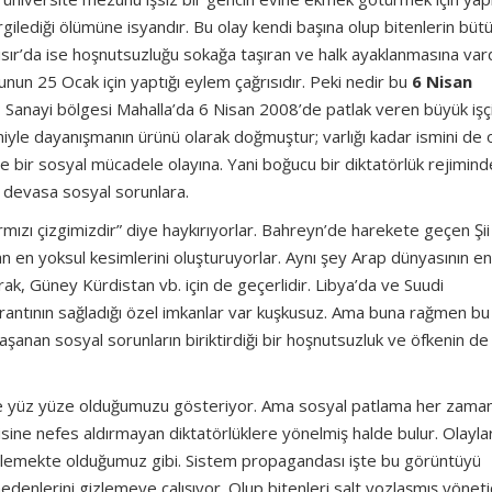
rgilediği ölümüne isyandır. Bu olay kendi başına olup bitenlerin bütü
ır’da ise hoşnutsuzluğu sokağa taşıran ve halk ayaklanmasına var
unun 25 Ocak için yaptığı eylem çağrısıdır. Peki nedir bu
6 Nisan
 Sanayi bölgesi Mahalla’da 6 Nisan 2008’de patlak veren büyük işç
iyle dayanışmanın ürünü olarak doğmuştur; varlığı kadar ismini de 
le bir sosyal mücadele olayına. Yani boğucu bir diktatörlük rejimind
 devasa sosyal sorunlara.
ızı çizgimizdir” diye haykırıyorlar. Bahreyn’de harekete geçen Şii
ulan en yoksul kesimlerini oluşturuyorlar. Aynı şey Arap dünyasının e
Irak, Güney Kürdistan vb. için de geçerlidir. Libya’da ve Suudi
rantının sağladığı özel imkanlar var kuşkusuz. Ama buna rağmen bu
şanan sosyal sorunların biriktirdiği bir hoşnutsuzluk ve öfkenin de
 ile yüz yüze olduğumuzu gösteriyor. Ama sosyal patlama her zama
disine nefes aldırmayan diktatörlüklere yönelmiş halde bulur. Olayla
izlemekte olduğumuz gibi. Sistem propagandası işte bu görüntüyü
edenlerini gizlemeye çalışıyor. Olup bitenleri salt yozlaşmış yöneti