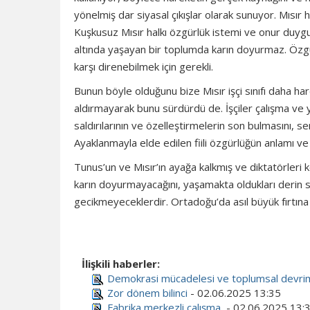
yönelmiş dar siyasal çıkışlar olarak sunuyor. Mısır h
Kuşkusuz Mısır halkı özgürlük istemi ve onur duygus
altında yaşayan bir toplumda karın doyurmaz. Özg
karşı direnebilmek için gerekli.
Bunun böyle olduğunu bize Mısır işçi sınıfı daha h
aldırmayarak bunu sürdürdü de. İşçiler çalışma ve ya
saldırılarının ve özelleştirmelerin son bulmasını, se
Ayaklanmayla elde edilen fiili özgürlüğün anlamı ve i
Tunus’un ve Mısır’ın ayağa kalkmış ve diktatörleri
karın doyurmayacağını, yaşamakta oldukları derin 
gecikmeyeceklerdir. Ortadoğu’da asıl büyük fırtına
İlişkili haberler:
Demokrasi mücadelesi ve toplumsal devri
Zor dönem bilinci
- 02.06.2025 13:35
Fabrika merkezli çalışma
- 02.06.2025 13: