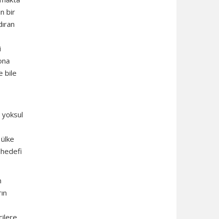
n bir
dıran
i
ona
e bile
n yoksul
 ülke
 hedefi
n
rın
cilere