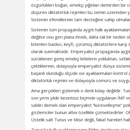
özgürlükleri boğan, emekçi yığınları demirden bir
düşüren diktatörlük rejimleri bu zemin üzerinden y
Sistemin efendilerinin tam desteğine sahip olmalar
Sistemin tüm propaganda aygıtı halk ayaklanmalarını
değilse onu geri plana itmek, daha tali bir neden o
bitenleri baskıcı, keyfi, çürümüş diktatörlere karşı s
olarak sunmaktadır. Emperyalist propaganda aygıtı 
sürüklenen geniş emekçi kitlelerin yokluktan, sefale
çektiklerinin, dolayısıyla emperyalist dünya sist
başarılı olunduğu ölçüde ise ayaklanmaları kontrol 
diktatörlük rejimini ve dolayısıyla sömürü ve soyg
Ama gerçekleri gizlemek o denli kolay değildir. Tunu
son yirmi yıldır kesintisiz biçimde uygulanan İMF 
saldırı demek olan emperyalist “küreselleşme” pol
gözlemciler bunun altını özellikle çizmektedirler. Ol
Üstelik salt Tunus ve Mısır değil, fakat hareket ha
Tunus’ta halk ayaklanmasının fitilini ateşleyen ol