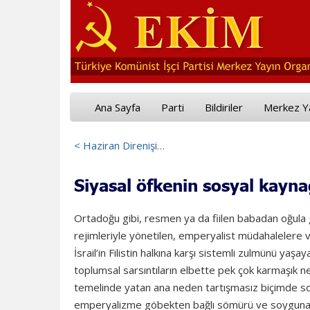
Ana Sayfa
Parti
Bildiriler
Merkez Y
< Haziran Direnişi…
Siyasal öfkenin sosyal kayna
Ortadoğu gibi, resmen ya da fiilen babadan oğula
rejimleriyle yönetilen, emperyalist müdahalelere v
İsrail’in Filistin halkına karşı sistemli zulmünü ya
toplumsal sarsıntıların elbette pek çok karmaşık 
temelinde yatan ana neden tartışmasız biçimde sos
emperyalizme göbekten bağlı sömürü ve soyguna 