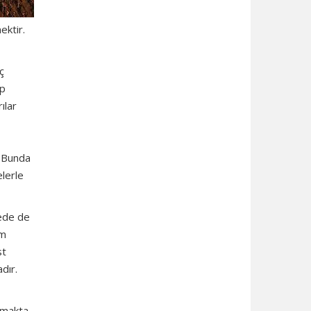
ektir.
ç
up
ılar
. Bunda
elerle
kede de
ım
st
dır.
apmakta