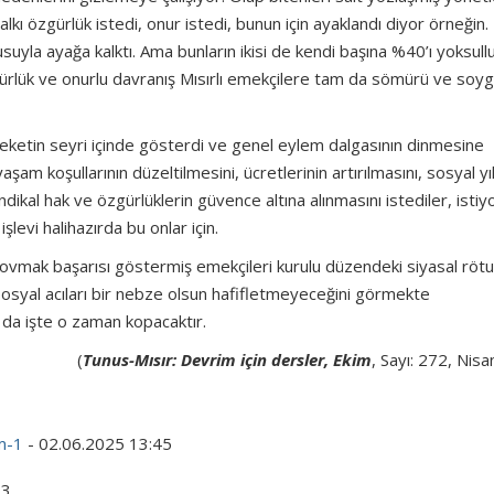
alkı özgürlük istedi, onur istedi, bunun için ayaklandı diyor örneğin.
uyla ayağa kalktı. Ama bunların ikisi de kendi başına
%40’ı yoksullu
ürlük ve onurlu davranış Mısırlı emekçilere tam da sömürü ve soy
areketin seyri içinde gösterdi ve genel eylem dalgasının dinmesine
şam koşullarının düzeltilmesini, ücretlerinin artırılmasını, sosyal y
ndikal hak ve özgürlüklerin güvence altına alınmasını istediler, istiyo
şlevi halihazırda bu onlar için.
 kovmak başarısı göstermiş emekçileri kurulu düzendeki siyasal rötu
sosyal acıları bir nebze olsun hafifletmeyeceğini görmekte
 da işte o zaman kopacaktır.
(
Tunus-Mısır: Devrim için dersler,
Ekim
, Sayı: 272, Nis
m-1
- 02.06.2025 13:45
33