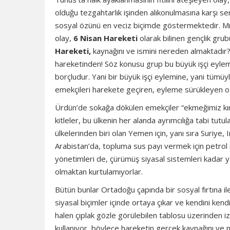
olduğu tezgahtarlık işinden alıkonulmasına karşı se
sosyal özünü en veciz biçimde göstermektedir. Mıs
olay,
6 Nisan Hareketi
olarak bilinen gençlik grub
Hareketi,
kaynağını ve ismini nereden almaktadır?
hareketinden! Söz konusu grup bu büyük işçi eylem
borçludur. Yani bir büyük işçi eylemine, yani tümüy
emekçileri harekete geçiren, eyleme sürükleyen o
Ürdün’de sokağa dökülen emekçiler “ekmeğimiz kırm
kitleler, bu ülkenin her alanda ayrımcılığa tabi tut
ülkelerinden biri olan Yemen için, yanı sıra Suriye, 
Arabistan’da, topluma sus payı vermek için petrol 
yönetimleri de, çürümüş siyasal sistemleri kadar ya
olmaktan kurtulamıyorlar.
Bütün bunlar Ortadoğu çapında bir sosyal fırtına
siyasal biçimler içinde ortaya çıkar ve kendini ken
halen çıplak gözle görülebilen tablosu üzerinden 
kullanıyor, böylece hareketin gerçek kaynağını ve n