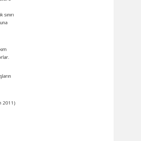
k sınırı
guna
ıkım
rlar.
şların
an 2011)