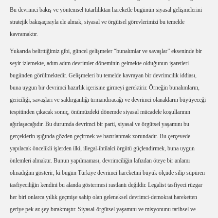
Bu devrimci bakış ve yöntemsel tutarlılıktan hareketle bugünün siyasal gelişmelerini
stratejik bakışaçısıyla ele almak, siyasal ve örgütsel görevlerimizi bu temelde
kavramaktır.
Yukarıda belirttiğimiz gibi, güncel gelişmeler “bunalımlar ve savaşlar” ekseninde bir
seyir izlemekte, adım adım devrimler döneminin gelmekte olduğunun işaretleri
bugünden görülmektedir. Gelişmeleri bu temelde kavrayan bir devrimcilik iddiası,
buna uygun bir devrimci hazırlık içerisine girmeyi gerektirir. Örneğin bunalımların,
gericiliği, savaşları ve saldırganlığı tırmandıracağı ve devrimci olanakların büyüyeceği
tespitinden çıkacak sonuç, önümüzdeki dönemde siyasal mücadele koşullarının
ağırlaşacağıdır. Bu durumda devrimci bir parti, siyasal ve örgütsel yaşamını bu
gerçeklerin ışığında gözden geçirmek ve hazırlanmak zorundadır. Bu çerçevede
yapılacak öncelikli işlerden ilki, illegal-ihtilalci örgütü güçlendirmek, buna uygun
önlemleri almaktır. Bunun yapılmaması, devrimciliğin lafızdan öteye bir anlamı
olmadığını gösterir, ki bugün Türkiye devrimci hareketini büyük ölçüde silip süpüren
tasfiyeciliğin kendini bu alanda göstermesi rastlantı değildir. Legalist tasfiyeci rüzgar
her biri onlarca yıllık geçmişe sahip olan geleneksel devrimci-demokrat hareketten
geriye pek az şey bırakmıştır. Siyasal-örgütsel yaşamını ve misyonunu tarihsel ve