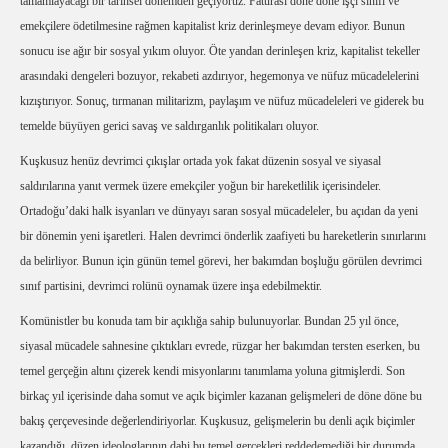
tamamlayacağı bir tarihsel dönemden geçiyoruz. Faturası döne döne işçi sınıfı ve
emekçilere ödetilmesine rağmen kapitalist kriz derinleşmeye devam ediyor. Bunun
sonucu ise ağır bir sosyal yıkım oluyor. Öte yandan derinleşen kriz, kapitalist tekeller
arasındaki dengeleri bozuyor, rekabeti azdırıyor, hegemonya ve nüfuz mücadelelerini
kızıştırıyor. Sonuç, tırmanan militarizm, paylaşım ve nüfuz mücadeleleri ve giderek bu
temelde büyüyen gerici savaş ve saldırganlık politikaları oluyor.
Kuşkusuz henüz devrimci çıkışlar ortada yok fakat düzenin sosyal ve siyasal
saldırılarına yanıt vermek üzere emekçiler yoğun bir hareketlilik içerisindeler.
Ortadoğu’daki halk isyanları ve dünyayı saran sosyal mücadeleler, bu açıdan da yeni
bir dönemin yeni işaretleri. Halen devrimci önderlik zaafiyeti bu hareketlerin sınırlarını
da belirliyor. Bunun için günün temel görevi, her bakımdan boşluğu görülen devrimci
sınıf partisini, devrimci rolünü oynamak üzere inşa edebilmektir.
Komünistler bu konuda tam bir açıklığa sahip bulunuyorlar. Bundan 25 yıl önce,
siyasal mücadele sahnesine çıktıkları evrede, rüzgar her bakımdan tersten eserken, bu
temel gerçeğin altını çizerek kendi misyonlarını tanımlama yoluna gitmişlerdi. Son
birkaç yıl içerisinde daha somut ve açık biçimler kazanan gelişmeleri de döne döne bu
bakış çerçevesinde değerlendiriyorlar. Kuşkusuz, gelişmelerin bu denli açık biçimler
kazandığı, düzen ideologlarının dahi bu temel gerçekleri reddedemediği bir durumda