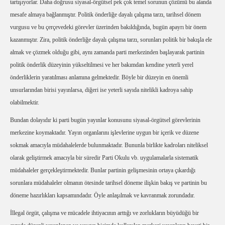
tartışıyorlar. Daha doğrusu siyasal-örgütsel pek çok temel sorunun çözümü bu alanda
mesafe almaya bağlanmıştır. Politik önderliğe dayalı çalışma tarzı, tarihsel dönem
vurgusu ve bu çerçevedeki görevler üzerinden bakıldığında, bugün apayrı bir önem
kazanmıştır. Zira, politik önderliğe dayalı çalışma tarzı, sorunları politik bir bakışla ele
almak ve çözmek olduğu gibi, aynı zamanda parti merkezinden başlayarak partinin
politik önderlik düzeyinin yükseltilmesi ve her bakımdan kendine yeterli yerel
önderliklerin yaratılması anlamına gelmektedir. Böyle bir düzeyin en önemli
unsurlarından birisi yayınlarsa, diğeri ise yeterli sayıda nitelikli kadroya sahip
olabilmektir.
Bundan dolayıdır ki parti bugün yayınlar konusunu siyasal-örgütsel görevlerinin
merkezine koymaktadır. Yayın organlarını işlevlerine uygun bir içerik ve düzene
sokmak amacıyla müdahalelerde bulunmaktadır. Bununla birlikte kadroları niteliksel
olarak geliştirmek amacıyla bir süredir Parti Okulu vb. uygulamalarla sistematik
müdahaleler gerçekleştirmektedir. Bunlar partinin gelişmesinin ortaya çıkardığı
sorunlara müdahaleler olmanın ötesinde tarihsel döneme ilişkin bakış ve partinin bu
döneme hazırlıkları kapsamındadır. Öyle anlaşılmak ve kavranmak zorundadır.
İllegal örgüt, çalışma ve mücadele ihtiyacının arttığı ve zorlukların büyüdüğü bir