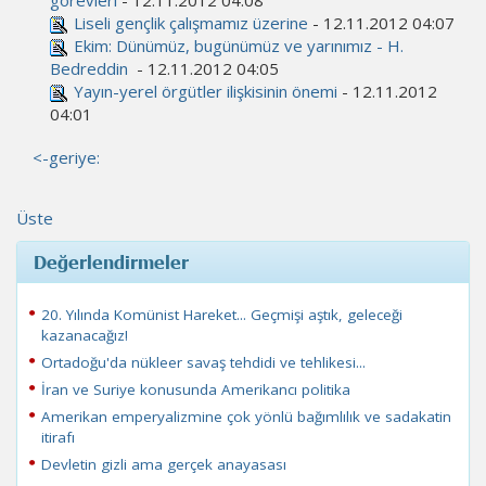
görevleri
- 12.11.2012 04:08
Liseli gençlik çalışmamız üzerine
- 12.11.2012 04:07
Ekim: Dünümüz, bugünümüz ve yarınımız - H.
Bedreddin
- 12.11.2012 04:05
Yayın-yerel örgütler ilişkisinin önemi
- 12.11.2012
04:01
<-geriye:
Üste
Değerlendirmeler
20. Yılında Komünist Hareket... Geçmişi aştık, geleceği
kazanacağız!
Ortadoğu'da nükleer savaş tehdidi ve tehlikesi...
İran ve Suriye konusunda Amerikancı politika
Amerikan emperyalizmine çok yönlü bağımlılık ve sadakatin
itirafı
Devletin gizli ama gerçek anayasası