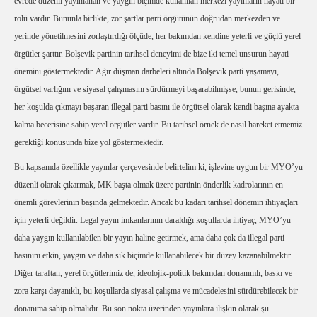
evrede düzenli yayınlanan ve yaygın biçimde kullanılan merkezi yayınların hayati bir
rolü vardır. Bununla birlikte, zor şartlar parti örgütünün doğrudan merkezden ve
yerinde yönetilmesini zorlaştırdığı ölçüde, her bakımdan kendine yeterli ve güçlü yerel
örgütler şarttır. Bolşevik partinin tarihsel deneyimi de bize iki temel unsurun hayati
önemini göstermektedir. Ağır düşman darbeleri altında Bolşevik parti yaşamayı,
örgütsel varlığını ve siyasal çalışmasını sürdürmeyi başarabilmişse, bunun gerisinde,
her koşulda çıkmayı başaran illegal parti basını ile örgütsel olarak kendi başına ayakta
kalma becerisine sahip yerel örgütler vardır. Bu tarihsel örnek de nasıl hareket etmemiz
gerektiği konusunda bize yol göstermektedir.
Bu kapsamda özellikle yayınlar çerçevesinde belirtelim ki, işlevine uygun bir MYO’yu
düzenli olarak çıkarmak, MK başta olmak üzere partinin önderlik kadrolarının en
önemli görevlerinin başında gelmektedir. Ancak bu kadarı tarihsel dönemin ihtiyaçları
için yeterli değildir. Legal yayın imkanlarının daraldığı koşullarda ihtiyaç, MYO’yu
daha yaygın kullanılabilen bir yayın haline getirmek, ama daha çok da illegal parti
basınını etkin, yaygın ve daha sık biçimde kullanabilecek bir düzey kazanabilmektir.
Diğer taraftan, yerel örgütlerimiz de, ideolojik-politik bakımdan donanımlı, baskı ve
zora karşı dayanıklı, bu koşullarda siyasal çalışma ve mücadelesini sürdürebilecek bir
donanıma sahip olmalıdır. Bu son nokta üzerinden yayınlara ilişkin olarak şu