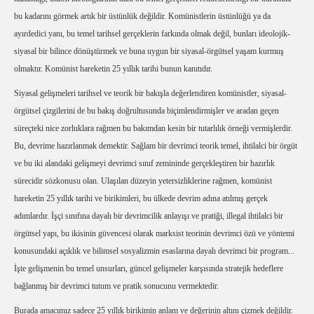
bu kadarını görmek artık bir üstünlük değildir. Komünistlerin üstünlüğü ya da
ayırdedici yanı, bu temel tarihsel gerçeklerin farkında olmak değil, bunları ideolojik-
siyasal bir bilince dönüştürmek ve buna uygun bir siyasal-örgütsel yaşam kurmuş
olmaktır. Komünist hareketin 25 yıllık tarihi bunun kanıtıdır.
Siyasal gelişmeleri tarihsel ve teorik bir bakışla değerlendiren komünistler, siyasal-
örgütsel çizgilerini de bu bakış doğrultusunda biçimlendirmişler ve aradan geçen
süreçteki nice zorluklara rağmen bu bakımdan kesin bir tutarlılık örneği vermişlerdir.
Bu, devrime hazırlanmak demektir. Sağlam bir devrimci teorik temel, ihtilalci bir örgüt
ve bu iki alandaki gelişmeyi devrimci sınıf zemininde gerçekleştiren bir hazırlık
sürecidir sözkonusu olan. Ulaşılan düzeyin yetersizliklerine rağmen, komünist
hareketin 25 yıllık tarihi ve birikimleri, bu ülkede devrim adına atılmış gerçek
adımlardır. İşçi sınıfına dayalı bir devrimcilik anlayışı ve pratiği, illegal ihtilalci bir
örgütsel yapı, bu ikisinin güvencesi olarak marksist teorinin devrimci özü ve yöntemi
konusundaki açıklık ve bilimsel sosyalizmin esaslarına dayalı devrimci bir program...
İşte gelişmenin bu temel unsurları, güncel gelişmeler karşısında stratejik hedeflere
bağlanmış bir devrimci tutum ve pratik sonucunu vermektedir.
Burada amacımız sadece 25 yıllık birikimin anlam ve değerinin altını çizmek değildir.