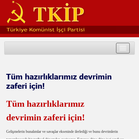
Toggle
navigat
Tüm hazırlıklarımız devrimin
zaferi için!
Tüm hazırlıklarımız
devrimin zaferi için!
Gelişmelerin bunalımlar ve savaşlar ekseninde ilerlediği ve bunu devrimlerin