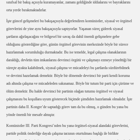
sınıfsal bir bakış açısıyla kuramayanlar, zamanı geldiğinde iddialarını ve bayraklarını
orta yerde bırakmaktadırlar.
İşte güncel gelişmeleri bu bakışaçısıyla değerlendiren komünistler, siyasal ve örgütsel
görevlerini de yine aynı bakışaçısıyla saptıyorlar. Yaşanan süreç giderek siyasal
şartların ağırlaşacağını ve bölgesel bir savaş da dahil önemli gelişmelere gebe
olduğunu gösterdiğine göre, günün örgütsel görevinin merkezinde böyle bir sürece
hazırlanmak sorumluluğu durmaktadır. Bu ise temelde, legal çalışma olanaklarının
daraldığı, devletin tüm imkanlarını devrimci örgütü ve çalışmayı ezmeye yönelttiği bir
süreçte ayakta kalabilmek, siyasal çalışma ve mücadeleyi bu şartlarda sürdürebilmek
ve devrimi hazırlamak demektir. Böyle bir dönemde devrimci bir parti kendi koruma
adı altında çalışma ve mücadeleden sakınamaz. Böyle bir tutum bir parti için çürüme ve
ölüm demektir. Bu halde devrimci bir partinin olağan tutumu örgütsel ve siyasal
çalışmasını bu koşullara uyum gösterecek biçimde şimdiden hazırlamak olmalıdır. İşte
partinin daha II. Kongre’de saptadığı görev tam da bu olmuş, o günden bu yana bu
yönde önemli bir mesafe almıştır.
Komünistler III. Parti Kongresi’nden bu yana örgütsel-siyasal alandaki görevlerini,
partide politik önderliğe dayalı çalışma tarzının oturtulması başlığı ile birlikte