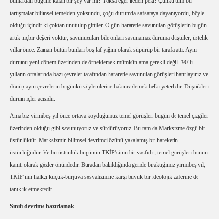
bunlardan bugüne kalan bir şey var mı? Yoksa eğer neden peki? Çünkü tüm bu
tartışmalar bilimsel temelden yoksundu, çoğu durumda safsataya dayanıyordu, böyle
olduğu içindir ki çoktan unutulup gittiler. O gün hararetle savunulan görüşlerin bugün
artık hiçbir değeri yoktur, savunucuları bile onları savunamaz duruma düştüler, üstelik
yıllar önce. Zaman bütün bunları boş laf yığını olarak süpürüp bir tarafa attı. Aynı
durumu yeni dönem üzerinden de örneklemek mümkün ama gerekli değil. '90’lı
yılların ortalarında bazı çevreler tarafından hararetle savunulan görüşleri hatırlayınız ve
dönüp aynı çevrelerin bugünkü söylemlerine bakınız demek belki yeterlidir. Düştükleri
durum içler acısıdır.
Ama biz yirmibeş yıl önce ortaya koyduğumuz temel görüşleri bugün de temel çizgiler
üzerinden olduğu gibi savunuyoruz ve sürdürüyoruz. Bu tam da Marksizme özgü bir
üstünlüktür. Marksizmin bilimsel devrimci özünü yakalamış bir hareketin
üstünlüğüdür. Ve bu üstünlük bugünün TKİP’sinin bir vasfıdır, temel görüşleri bunun
kanıtı olarak gözler önündedir. Buradan bakıldığında geride bıraktığımız yirmibeş yıl,
TKİP’nin halkçı küçük-burjuva sosyalizmine karşı büyük bir ideolojik zaferine de
tanıklık etmektedir.
Sınıfı devrime hazırlamak