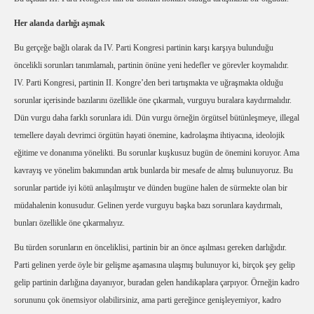
Her alanda darlığı aşmak
Bu gerçeğe bağlı olarak da IV. Parti Kongresi partinin karşı karşıya bulunduğu
öncelikli sorunları tanımlamalı, partinin önüne yeni hedefler ve görevler koymalıdır.
IV. Parti Kongresi, partinin II. Kongre’den beri tartışmakta ve uğraşmakta olduğu
sorunlar içerisinde bazılarını özellikle öne çıkarmalı, vurguyu buralara kaydırmalıdır.
Dün vurgu daha farklı sorunlara idi. Dün vurgu örneğin örgütsel bütünleşmeye, illegal
temellere dayalı devrimci örgütün hayati önemine, kadrolaşma ihtiyacına, ideolojik
eğitime ve donanıma yönelikti. Bu sorunlar kuşkusuz bugün de önemini koruyor. Ama
kavrayış ve yönelim bakımından artık bunlarda bir mesafe de almış bulunuyoruz. Bu
sorunlar partide iyi kötü anlaşılmıştır ve dünden bugüne halen de sürmekte olan bir
müdahalenin konusudur. Gelinen yerde vurguyu başka bazı sorunlara kaydırmalı,
bunları özellikle öne çıkarmalıyız.
Bu türden sorunların en önceliklisi, partinin bir an önce aşılması gereken darlığıdır.
Parti gelinen yerde öyle bir gelişme aşamasına ulaşmış bulunuyor ki, birçok şey gelip
gelip partinin darlığına dayanıyor, buradan gelen handikaplara çarpıyor. Örneğin kadro
sorununu çok önemsiyor olabilirsiniz, ama parti gereğince genişleyemiyor, kadro