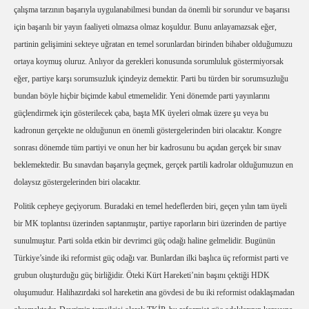
çalışma tarzının başarıyla uygulanabilmesi bundan da önemli bir sorundur ve başarısı
için başarılı bir yayın faaliyeti olmazsa olmaz koşuldur. Bunu anlayamazsak eğer,
partinin gelişimini sekteye uğratan en temel sorunlardan birinden bihaber olduğumuzu
ortaya koymuş oluruz. Anlıyor da gerekleri konusunda sorumluluk göstermiyorsak
eğer, partiye karşı sorumsuzluk içindeyiz demektir. Parti bu türden bir sorumsuzluğu
bundan böyle hiçbir biçimde kabul etmemelidir. Yeni dönemde parti yayınlarını
güçlendirmek için gösterilecek çaba, başta MK üyeleri olmak üzere şu veya bu
kadronun gerçekte ne olduğunun en önemli göstergelerinden biri olacaktır. Kongre
sonrası dönemde tüm partiyi ve onun her bir kadrosunu bu açıdan gerçek bir sınav
beklemektedir. Bu sınavdan başarıyla geçmek, gerçek partili kadrolar olduğumuzun en
dolaysız göstergelerinden biri olacaktır.
Politik cepheye geçiyorum. Buradaki en temel hedeflerden biri, geçen yılın tam üyeli
bir MK toplantısı üzerinden saptanmıştır, partiye raporların biri üzerinden de partiye
sunulmuştur. Parti solda etkin bir devrimci güç odağı haline gelmelidir. Bugünün
Türkiye’sinde iki reformist güç odağı var. Bunlardan ilki başlıca üç reformist parti ve
grubun oluşturduğu güç birliğidir. Öteki Kürt Hareketi’nin başını çektiği HDK
oluşumudur. Halihazırdaki sol hareketin ana gövdesi de bu iki reformist odaklaşmadan