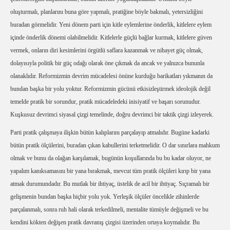
oluşturmalı, planlarını buna göre yapmalı, pratiğine böyle bakmalı, yetersizliğini
buradan görmelidir. Yeni dönem parti için kitle eylemlerine önderlik, kitlelere eylem
içinde önderlik dönemi olabilmelidir. Kitlelerle güçlü bağlar kurmak, kitlelere güven
vermek, onların diri kesimlerini örgütlü saflara kazanmak ve nihayet güç olmak,
dolayısıyla politik bir güç odağı olarak öne çıkmak da ancak ve yalnızca bununla
olanaklıdır. Reformizmin devrim mücadelesi önüne kurduğu barikatları yıkmanın da
bundan başka bir yolu yoktur. Reformizmin gücünü etkisizleştirmek ideolojik değil
temelde pratik bir sorundur, pratik mücadeledeki inisiyatif ve başarı sorunudur.
Kuşkusuz devrimci siyasal çizgi temelinde, doğru devrimci bir taktik çizgi izleyerek.
Parti pratik çalışmaya ilişkin bütün kalıplarını parçalayıp atmalıdır. Bugüne kadarki
bütün pratik ölçülerini, buradan çıkan kabullerini terketmelidir. O dar sınırlara mahkum
olmak ve bunu da olağan karşılamak, bugünün koşullarında bu bu kadar oluyor, ne
yapalım kanıksamasını bir yana bırakmak, mevcut tüm pratik ölçüleri kırıp bir yana
atmak durumundadır. Bu mutlak bir ihtiyaç, üstelik de acil bir ihtiyaç. Sıçramalı bir
gelişmenin bundan başka hiçbir yolu yok. Yerleşik ölçüler öncelikle zihinlerde
parçalanmalı, sonra ruh hali olarak terkedilmeli, mentalite tümüyle değişmeli ve bu
kendini kökten değişen pratik davranış çizgisi üzerinden ortaya koymalıdır. Bu