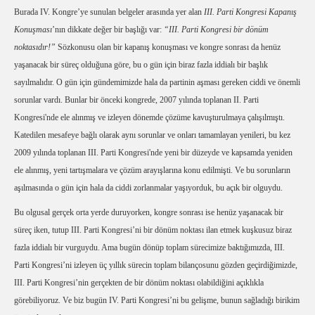
Burada IV. Kongre’ye sunulan belgeler arasında yer alan
III. Parti Kongresi Kapanış
Konuşması
’nın dikkate değer bir başlığı var:
“III. Parti Kongresi bir dönüm
noktasıdır!”
Sözkonusu olan bir kapanış konuşması ve kongre sonrası da henüz
yaşanacak bir süreç olduğuna göre, bu o gün için biraz fazla iddialı bir başlık
sayılmalıdır. O gün için gündemimizde hala da partinin aşması gereken ciddi ve önemli
sorunlar vardı. Bunlar bir önceki kongrede, 2007 yılında toplanan II. Parti
Kongresi'nde ele alınmış ve izleyen dönemde çözüme kavuşturulmaya çalışılmıştı.
Katedilen mesafeye bağlı olarak aynı sorunlar ve onları tamamlayan yenileri, bu kez
2009 yılında toplanan III. Parti Kongresi'nde yeni bir düzeyde ve kapsamda yeniden
ele alınmış, yeni tartışmalara ve çözüm arayışlarına konu edilmişti. Ve bu sorunların
aşılmasında o gün için hala da ciddi zorlanmalar yaşıyorduk, bu açık bir olguydu.
Bu olgusal gerçek orta yerde duruyorken, kongre sonrası ise henüz yaşanacak bir
süreç iken, tutup III. Parti Kongresi’ni bir dönüm noktası ilan etmek kuşkusuz biraz
fazla iddialı bir vurguydu. Ama bugün dönüp toplam sürecimize baktığımızda, III.
Parti Kongresi’ni izleyen üç yıllık sürecin toplam bilançosunu gözden geçirdiğimizde,
III. Parti Kongresi’nin gerçekten de bir dönüm noktası olabildiğini açıklıkla
görebiliyoruz. Ve biz bugün IV. Parti Kongresi’ni bu gelişme, bunun sağladığı birikim