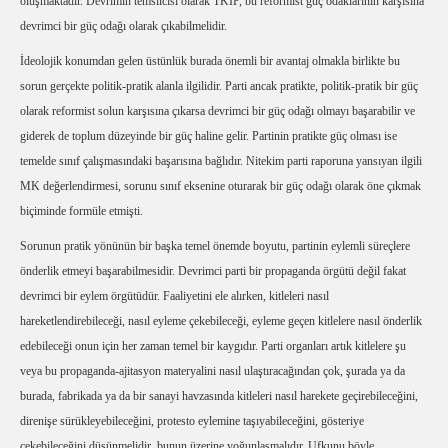
oluşmaktadır. Devrimin temsilcisi olarak TKİP, bu reformist güç odaklarının karşısına
devrimci bir güç odağı olarak çıkabilmelidir.
İdeolojik konumdan gelen üstünlük burada önemli bir avantaj olmakla birlikte bu
sorun gerçekte politik-pratik alanla ilgilidir. Parti ancak pratikte, politik-pratik bir güç
olarak reformist solun karşısına çıkarsa devrimci bir güç odağı olmayı başarabilir ve
giderek de toplum düzeyinde bir güç haline gelir. Partinin pratikte güç olması ise
temelde sınıf çalışmasındaki başarısına bağlıdır. Nitekim parti raporuna yansıyan ilgili
MK değerlendirmesi, sorunu sınıf eksenine oturarak bir güç odağı olarak öne çıkmak
biçiminde formüle etmişti.
Sorunun pratik yönünün bir başka temel önemde boyutu, partinin eylemli süreçlere
önderlik etmeyi başarabilmesidir. Devrimci parti bir propaganda örgütü değil fakat
devrimci bir eylem örgütüdür. Faaliyetini ele alırken, kitleleri nasıl
hareketlendirebileceği, nasıl eyleme çekebileceği, eyleme geçen kitlelere nasıl önderlik
edebileceği onun için her zaman temel bir kaygıdır. Parti organları artık kitlelere şu
veya bu propaganda-ajitasyon materyalini nasıl ulaştıracağından çok, şurada ya da
burada, fabrikada ya da bir sanayi havzasında kitleleri nasıl harekete geçirebileceğini,
direnişe sürükleyebileceğini, protesto eylemine taşıyabileceğini, gösteriye
çekebileceğini düşünmelidir, bunun üzerine yoğunlaşmalıdır. Ufkunu böyle