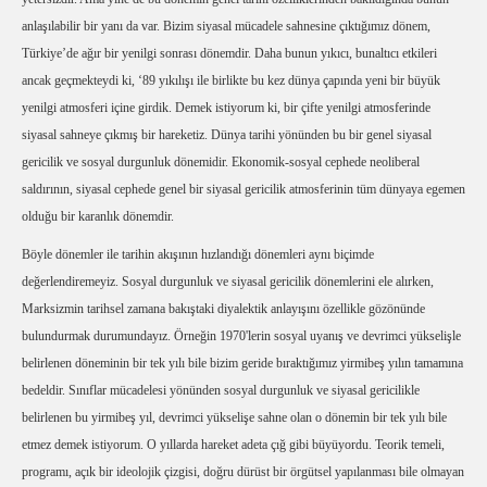
anlaşılabilir bir yanı da var. Bizim siyasal mücadele sahnesine çıktığımız dönem,
Türkiye’de ağır bir yenilgi sonrası dönemdir. Daha bunun yıkıcı, bunaltıcı etkileri
ancak geçmekteydi ki, ‘89 yıkılışı ile birlikte bu kez dünya çapında yeni bir büyük
yenilgi atmosferi içine girdik. Demek istiyorum ki, bir çifte yenilgi atmosferinde
siyasal sahneye çıkmış bir hareketiz. Dünya tarihi yönünden bu bir genel siyasal
gericilik ve sosyal durgunluk dönemidir. Ekonomik-sosyal cephede neoliberal
saldırının, siyasal cephede genel bir siyasal gericilik atmosferinin tüm dünyaya egemen
olduğu bir karanlık dönemdir.
Böyle dönemler ile tarihin akışının hızlandığı dönemleri aynı biçimde
değerlendiremeyiz. Sosyal durgunluk ve siyasal gericilik dönemlerini ele alırken,
Marksizmin tarihsel zamana bakıştaki diyalektik anlayışını özellikle gözönünde
bulundurmak durumundayız. Örneğin 1970'lerin sosyal uyanış ve devrimci yükselişle
belirlenen döneminin bir tek yılı bile bizim geride bıraktığımız yirmibeş yılın tamamına
bedeldir. Sınıflar mücadelesi yönünden sosyal durgunluk ve siyasal gericilikle
belirlenen bu yirmibeş yıl, devrimci yükselişe sahne olan o dönemin bir tek yılı bile
etmez demek istiyorum. O yıllarda hareket adeta çığ gibi büyüyordu. Teorik temeli,
programı, açık bir ideolojik çizgisi, doğru dürüst bir örgütsel yapılanması bile olmayan