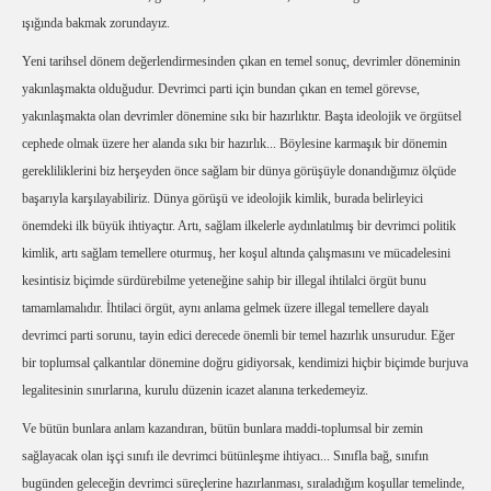
ışığında bakmak zorundayız.
Yeni tarihsel dönem değerlendirmesinden çıkan en temel sonuç, devrimler döneminin
yakınlaşmakta olduğudur. Devrimci parti için bundan çıkan en temel görevse,
yakınlaşmakta olan devrimler dönemine sıkı bir hazırlıktır. Başta ideolojik ve örgütsel
cephede olmak üzere her alanda sıkı bir hazırlık... Böylesine karmaşık bir dönemin
gerekliliklerini biz herşeyden önce sağlam bir dünya görüşüyle donandığımız ölçüde
başarıyla karşılayabiliriz. Dünya görüşü ve ideolojik kimlik, burada belirleyici
önemdeki ilk büyük ihtiyaçtır. Artı, sağlam ilkelerle aydınlatılmış bir devrimci politik
kimlik, artı sağlam temellere oturmuş, her koşul altında çalışmasını ve mücadelesini
kesintisiz biçimde sürdürebilme yeteneğine sahip bir illegal ihtilalci örgüt bunu
tamamlamalıdır. İhtilaci örgüt, aynı anlama gelmek üzere illegal temellere dayalı
devrimci parti sorunu, tayin edici derecede önemli bir temel hazırlık unsurudur. Eğer
bir toplumsal çalkantılar dönemine doğru gidiyorsak, kendimizi hiçbir biçimde burjuva
legalitesinin sınırlarına, kurulu düzenin icazet alanına terkedemeyiz.
Ve bütün bunlara anlam kazandıran, bütün bunlara maddi-toplumsal bir zemin
sağlayacak olan işçi sınıfı ile devrimci bütünleşme ihtiyacı... Sınıfla bağ, sınıfın
bugünden geleceğin devrimci süreçlerine hazırlanması, sıraladığım koşullar temelinde,