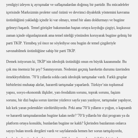
yenilgiyi izleyen iç ayrışmalar ve saflaşmalardan doğmuş bir partidir. Bu mücadeleler
içerisinde Marksizmin proleter sınıf özünü ve devrimci diyalektik yöntemini kavrama
üstünlüğünü yakladığı içindir ki var olmayı, temel bir alanı doldurmayı ve bugüne
gelmeyi başardı. Temel görüşler bakımından baştan ortaya koyduğu çizgiyi, kuşkusuz
zaman içinde olgunlaştırarak ama temel niteliği yönünden koruyarak bugüne gelmiş bir
parti TKİP. Yirmibeş yıl önce ne söylediyse onu bugün de temel çizgileriyle
savunabilmek üstünlüğüne sahip bir parti TKİP.
Demek istiyorum ki, TKİP’nin ideolojik üstünlüğü onun en büyük kazanımıdır. Bu
çok mu önemsiz bir şey? Sanmıyorum. Nedenini geçmiş hareketin durumu üzerinden
örnekleyebilirim. '70’li yıllarda solda canlı ideolojik tartışmalar vardı. Farklı gruplar
birbirlerini muhatap alırlar, hararetli tartışmalar yaparlardı. Türkiye’nin toplumsal
yapısı, sosyo-ekonomik ilişkiler, yarı-feodalizm sorunu, toprak sorunu, faşizm
sorunu, bir dizi başka sorun üzerine yüzlerce sayfa yazı yazılıyor, tartışmalar yapılıyor,
kılı kırk yaran polemikler sürdürülüyordu. Peki ama '70’li yılların o yoğun, o kapsamlı
ve hararetli tartışmalarından bugüne kalan nedir? '70‘li yıllarda bir dizi program ya da
platform ortaya konuldu, bunlardan bugüne ne kaldı? İçlerinden bazılarının onlarca
sayıyı bulan teorik dergileri vardı ve sayfalarında hemen her sorun tartışılıyordu,