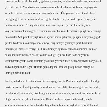
rezervlerini hissedilir biçimde çoğaltamıyorsa eğer, bu durumda kadro sorununu nasıl
çözebilirsiniz ki? Sınıf-kitle çalışmasında mesafe almalısınız ki, bunun sağlayacağı
verimli zeminde kadro sorununu da çözebilesiniz. Öte yandan mevcut kadroların
niteliğini geliştirmesinin önündeki engellerden biri de yine kadro yetersizliği, yani
nicelik sorunudur. Az sayıda kadro, insanların sayısız işe sürekli bir biçimde
koşuşturması anlamına gelir. O zaman mevcut kadrolar kendilerini geliştirmek olanağı
bulamazlar. Salt pratik koşuşturmalar içinde kadro gelişmez, gelişmek bir yana gitgide
geriler. Kadronun okumaya, incelemeye, düşünmeye, yazmaya, parti birikimini
incelemeye, marksist teoriyi, kültürü edinmeye ayıracak zamanı olabilmeli. Bunlar
halen kadrolarımızın en eksikli yanları olduğu için özellikle ifade ediyorum.
Unutmamak gerek, kadrolarımızın pratikteki yetersizlikleri de teorik zayıflıklarıyla sıkı
sıkıya bağlantılıdır. Eğer ufkunuz geniş değilse, sonuçta pratiğiniz de darlığa ve
kısırlığa mahkum kalır.
Parti için darlık artık katlanılmaz bir noktaya gelmiştir. Partinin bugün gelip tıkandığı
nokta burasıdır. İdeolojik gelişme ve donanım önemlidir, kadrosal gelişme önemlidir,
ihtilalci kimlik önemlidir, disiplini güçlendirmek önemlidir, güvenlik sorunlarını kendi
olağan sınırlarına çekmek önemlidir. Bütün bunların hepsi kendi içinde, kendi
sınırlarında önemlidir. Ama bundan böyle bütün bunların sağlıklı ve verimli biçimde