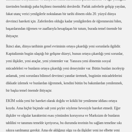
üzerinden bıraktığı paha biçilmez önemdeki derslerdir. Parlak zaferlerle gelişip yayılan,
fakat utanç verici yenilgilerle noktalanan bir tarihi dönem oldu 20. yüzyıl dünya
devrimci hareketi için. Zaferlerden olduğu kadar yenilgilerden de öğrenmesini bilen,
başarılarından öğrenen ve zaaflarıyla hesaplaşan bir tutum, burada temel önemde bir
ihtiyaçtır.
İkinci alan, dünya tarihinin genel evriminin ortaya çıkardığı yeni sorunlarla ilgilidir.
Kapitalizmin bugün ulaştığı bir gelişme düzeyi, bunun ortaya çıkardığı yeni sorunlar,
yeni ilişkiler, yeni araçlar, yeni yöntemler var. Yanısıra yeni dönemin sosyal
mücadeleleri ve bunların ortaya çıkardığı yeni deneyimler var. Bütün bunları inceleyip
anlamak, yeni sorunlara bilimsel devrimci yanıtlar üretmek, bugünün mücadelelerini
dikkatle izlemek ve bunlardan öğrenmek, kendini bütün bu bakımlardan yenilenmek,
bir başka temel önemde ihtiyaçtır.
EKİM solda yeni bir hareket olarak doğdu ve köklü bir yenilenme iddiası ortaya
koydu. Ama hiçbir biçimde salt yeni şeyler söyleme hevesiyle hareket etmedi. Eğer
ilişkiler ve olgular karakterini esası yönünden koruyorsa ve Marksizm de bunların
tahlilini ve tanımını temelde içeriyorsa, bu durumda teorinin bu sağlam temeline sıkı
sıkıya sarılmanız gerekir. Ama ele aldığınız olgu ya da ilişkiler yeni ise elbette yeni