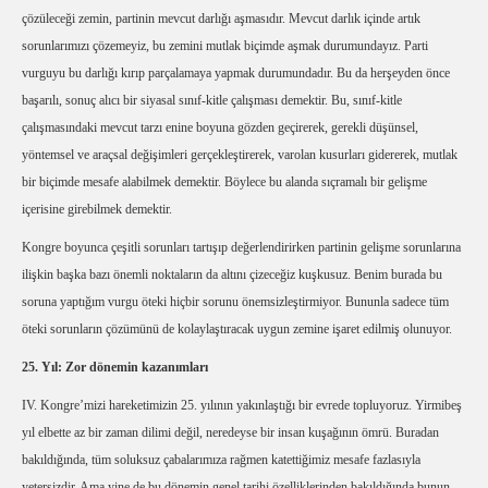
çözüleceği zemin, partinin mevcut darlığı aşmasıdır. Mevcut darlık içinde artık
sorunlarımızı çözemeyiz, bu zemini mutlak biçimde aşmak durumundayız. Parti
vurguyu bu darlığı kırıp parçalamaya yapmak durumundadır. Bu da herşeyden önce
başarılı, sonuç alıcı bir siyasal sınıf-kitle çalışması demektir. Bu, sınıf-kitle
çalışmasındaki mevcut tarzı enine boyuna gözden geçirerek, gerekli düşünsel,
yöntemsel ve araçsal değişimleri gerçekleştirerek, varolan kusurları gidererek, mutlak
bir biçimde mesafe alabilmek demektir. Böylece bu alanda sıçramalı bir gelişme
içerisine girebilmek demektir.
Kongre boyunca çeşitli sorunları tartışıp değerlendirirken partinin gelişme sorunlarına
ilişkin başka bazı önemli noktaların da altını çizeceğiz kuşkusuz. Benim burada bu
soruna yaptığım vurgu öteki hiçbir sorunu önemsizleştirmiyor. Bununla sadece tüm
öteki sorunların çözümünü de kolaylaştıracak uygun zemine işaret edilmiş olunuyor.
25. Yıl: Zor dönemin kazanımları
IV. Kongre’mizi hareketimizin 25. yılının yakınlaştığı bir evrede topluyoruz. Yirmibeş
yıl elbette az bir zaman dilimi değil, neredeyse bir insan kuşağının ömrü. Buradan
bakıldığında, tüm soluksuz çabalarımıza rağmen katettiğimiz mesafe fazlasıyla
yetersizdir. Ama yine de bu dönemin genel tarihi özelliklerinden bakıldığında bunun