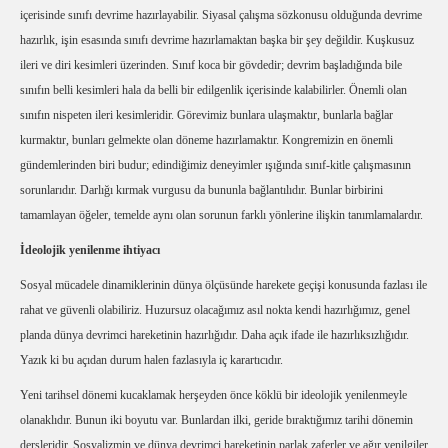
içerisinde sınıfı devrime hazırlayabilir. Siyasal çalışma sözkonusu olduğunda devrime
hazırlık, işin esasında sınıfı devrime hazırlamaktan başka bir şey değildir. Kuşkusuz
ileri ve diri kesimleri üzerinden. Sınıf koca bir gövdedir; devrim başladığında bile
sınıfın belli kesimleri hala da belli bir edilgenlik içerisinde kalabilirler. Önemli olan
sınıfın nispeten ileri kesimleridir. Görevimiz bunlara ulaşmaktır, bunlarla bağlar
kurmaktır, bunları gelmekte olan döneme hazırlamaktır. Kongremizin en önemli
gündemlerinden biri budur; edindiğimiz deneyimler ışığında sınıf-kitle çalışmasının
sorunlarıdır. Darlığı kırmak vurgusu da bununla bağlantılıdır. Bunlar birbirini
tamamlayan öğeler, temelde aynı olan sorunun farklı yönlerine ilişkin tanımlamalardır.
İdeolojik yenilenme ihtiyacı
Sosyal mücadele dinamiklerinin dünya ölçüsünde harekete geçişi konusunda fazlası ile
rahat ve güvenli olabiliriz. Huzursuz olacağımız asıl nokta kendi hazırlığımız, genel
planda dünya devrimci hareketinin hazırlığıdır. Daha açık ifade ile hazırlıksızlığıdır.
Yazık ki bu açıdan durum halen fazlasıyla iç karartıcıdır.
Yeni tarihsel dönemi kucaklamak herşeyden önce köklü bir ideolojik yenilenmeyle
olanaklıdır. Bunun iki boyutu var. Bunlardan ilki, geride bıraktığımız tarihi dönemin
dersleridir. Sosyalizmin ve dünya devrimci hareketinin parlak zaferler ve ağır yenilgiler