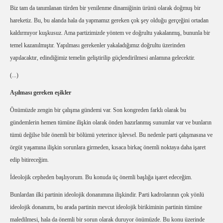
Biz tam da tanımlanan türden bir yenilenme dinamiğinin ürünü olarak doğmuş bir
hareketiz. Bu, bu alanda hala da yapmamız gereken çok şey olduğu gerçeğini ortadan
kaldırmıyor kuşkusuz. Ama partizimizde yöntem ve doğrultu yakalanmış, bununla bir
temel kazanılmıştır. Yapılması gerekenler yakaladığımız doğrultu üzerinden
yapılacaktır, edindiğimiz temelin geliştirilip güçlendirilmesi anlamına gelecektir.
(...)
Aşılması gereken eşikler
Önümüzde zengin bir çalışma gündemi var. Son kongreden farklı olarak bu
gündemlerin hemen tümüne ilişkin olarak önden hazırlanmış sunumlar var ve bunların
tümü değilse bile önemli bir bölümü yeterince işlevsel. Bu nedenle parti çalışmasına ve
örgüt yaşamına ilişkin sorunlara girmeden, kısaca birkaç önemli noktaya daha işaret
edip bitireceğim.
İdeolojik cepheden başlıyorum. Bu konuda üç önemli başlığa işaret edeceğim.
Bunlardan ilki partinin ideolojik donanımına ilişkindir. Parti kadrolarının çok yönlü
ideolojik donanımı, bu arada partinin mevcut ideolojik birikiminin partinin tümüne
maledilmesi, hala da önemli bir sorun olarak duruyor önümüzde. Bu konu üzerinde