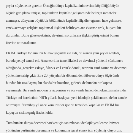
şeyler söylemeniz gerekir. Örneğin dünya kapitalizminin evrimi köylülüğü büyük
ölçüde geri plana itmişse, toplumların kapitalist gelişmesinde belirgin mesafeler
alınmışsa, dünyanın büyük bir bölümünde kapitalist ilişkiler egemen hale gelmişse,
emek-sermaye çelişkisi toplumsal ilişkileri belirleyen ana eksense artık, bu yeni bir
durumdur. Bunu gözeteceksiniz, devrimin sorunlarına ilişkin görüşlerinizi bunun
üzerine oturtacaksınız.
EKİM Türkiye toplumunu bu bakışaçısıyla ele aldı, bu alanda yeni şeyler söyledi,
burada yeniyi temsil etti. Ama teorinin temel ilkeleri ve devrimci yöntemi sözkonusu
olduğunda, gerçekte eskiye, Marks ve Lenin’e döndü, teorinin sınıf özüne ve devrimci
yöntemine sahip çıktı. Zira 20. yüzyılın bir döneminden itibaren dünya ölçüsünde
bundan bir uzaklaşma, bu alanda bir bozulma, giderek de bundan bir kopma
yaşanmıştı. Bir yanda modern revizyonizm ve öte yanda halkçı demokratizm şahsında.
Türkiye sol hareketinin ‘60’lı yıllarla başlayan yeni ideolojik şekillenmesi de bu temele
oturmuştu. Yirmibeş yıl önce komünistler işte bu temelden koptular ve EKİM bu
kopuşun cisimleşmiş ifadesi oldu.
Tüm bunları dünya devrimci hareketi için tanımlanan ideolojik yenilenme ihtiyacı
yönünden partimizin durumuna ve konumuna işaret etmek için söylemiş oluyorum.