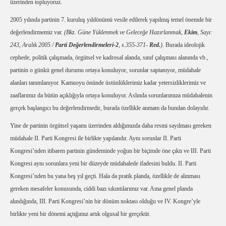
üzerinden topluyoruz.
2005 yılında partinin 7. kuruluş yıldönümü vesile edilerek yapılmış temel önemde bir
değerlendirmemiz var.
(Bkz. Güne Yüklenmek ve Geleceğe Hazırlanmak,
Ekim
, Sayı:
243, Aralık 2005 /
Parti Değerlendirmeleri-2
, s.355-371-
Red.
)
. Burada ideolojik
cephede, politik çalışmada, örgütsel ve kadrosal alanda, sınıf çalışması alanında vb.,
partinin o günkü genel durumu ortaya konuluyor, sorunlar saptanıyor, müdahale
alanları tanımlanıyor. Kamuoyu önünde üstünlüklerimiz kadar yetersizliklerimiz ve
zaaflarımız da bütün açıklığıyla ortaya konuluyor. Aslında sorunlarımıza müdahalenin
gerçek başlangıcı bu değerlendirmedir, burada özellikle anmam da bundan dolayıdır.
Yine de partinin örgütsel yaşamı üzerinden aldığımızda daha resmi sayılması gereken
müdahale II. Parti Kongresi ile birlikte yapılandır. Aynı sorunlar II. Parti
Kongresi’nden itibaren partinin gündeminde yoğun bir biçimde öne çıktı ve III. Parti
Kongresi aynı sorunlara yeni bir düzeyde müdahalede ifadesini buldu. II. Parti
Kongresi’nden bu yana beş yıl geçti. Hala da pratik planda, özellikle de alınması
gereken mesafeler konusunda, ciddi bazı sıkıntılarımız var. Ama genel planda
alındığında, III. Parti Kongresi’nin bir dönüm noktası olduğu ve IV. Kongre’yle
birlikte yeni bir dönemi açtığımız artık olgusal bir gerçektir.