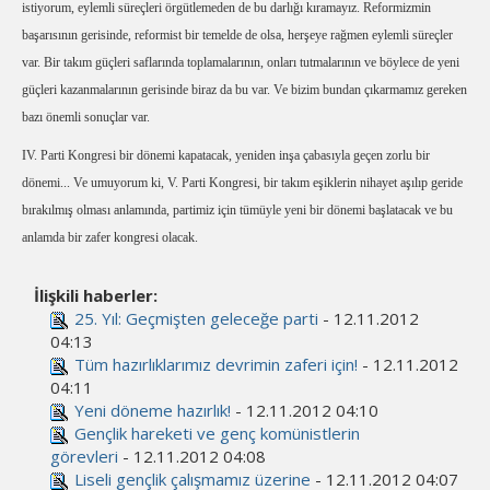
istiyorum, eylemli süreçleri örgütlemeden de bu darlığı kıramayız. Reformizmin
başarısının gerisinde, reformist bir temelde de olsa, herşeye rağmen eylemli süreçler
var. Bir takım güçleri saflarında toplamalarının, onları tutmalarının ve böylece de yeni
güçleri kazanmalarının gerisinde biraz da bu var. Ve bizim bundan çıkarmamız gereken
bazı önemli sonuçlar var.
IV. Parti Kongresi bir dönemi kapatacak, yeniden inşa çabasıyla geçen zorlu bir
dönemi... Ve umuyorum ki, V. Parti Kongresi, bir takım eşiklerin nihayet aşılıp geride
bırakılmış olması anlamında, partimiz için tümüyle yeni bir dönemi başlatacak ve bu
anlamda bir zafer kongresi olacak.
İlişkili haberler:
25. Yıl: Geçmişten geleceğe parti
- 12.11.2012
04:13
Tüm hazırlıklarımız devrimin zaferi için!
- 12.11.2012
04:11
Yeni döneme hazırlık!
- 12.11.2012 04:10
Gençlik hareketi ve genç komünistlerin
görevleri
- 12.11.2012 04:08
Liseli gençlik çalışmamız üzerine
- 12.11.2012 04:07