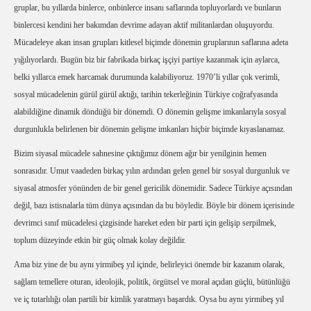
gruplar, bu yıllarda binlerce, onbinlerce insanı saflarında topluyorlardı ve bunların
binlercesi kendini her bakımdan devrime adayan aktif militanlardan oluşuyordu.
Mücadeleye akan insan grupları kitlesel biçimde dönemin gruplarının saflarına adeta
yığılıyorlardı. Bugün biz bir fabrikada birkaç işçiyi partiye kazanmak için aylarca,
belki yıllarca emek harcamak durumunda kalabiliyoruz. 1970’li yıllar çok verimli,
sosyal mücadelenin gürül gürül aktığı, tarihin tekerleğinin Türkiye coğrafyasında
alabildiğine dinamik döndüğü bir dönemdi. O dönemin gelişme imkanlarıyla sosyal
durgunlukla belirlenen bir dönemin gelişme imkanları hiçbir biçimde kıyaslanamaz.
Bizim siyasal mücadele sahnesine çıktığımız dönem ağır bir yenilginin hemen
sonrasıdır. Umut vaadeden birkaç yılın ardından gelen genel bir sosyal durgunluk ve
siyasal atmosfer yönünden de bir genel gericilik dönemidir. Sadece Türkiye açısından
değil, bazı istisnalarla tüm dünya açısından da bu böyledir. Böyle bir dönem içerisinde
devrimci sınıf mücadelesi çizgisinde hareket eden bir parti için gelişip serpilmek,
toplum düzeyinde etkin bir güç olmak kolay değildir.
Ama biz yine de bu aynı yirmibeş yıl içinde, belirleyici önemde bir kazanım olarak,
sağlam temellere oturan, ideolojik, politik, örgütsel ve moral açıdan güçlü, bütünlüğü
ve iç tutarlılığı olan partili bir kimlik yaratmayı başardık. Oysa bu aynı yirmibeş yıl