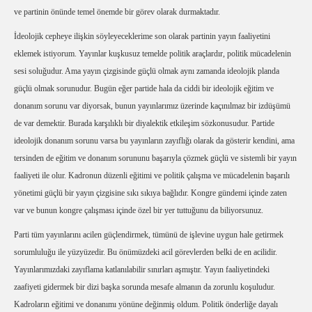
ve partinin önünde temel önemde bir görev olarak durmaktadır.
İdeolojik cepheye ilişkin söyleyeceklerime son olarak partinin yayın faaliyetini
eklemek istiyorum. Yayınlar kuşkusuz temelde politik araçlardır, politik mücadelenin
sesi soluğudur. Ama yayın çizgisinde güçlü olmak aynı zamanda ideolojik planda
güçlü olmak sorunudur. Bugün eğer partide hala da ciddi bir ideolojik eğitim ve
donanım sorunu var diyorsak, bunun yayınlarımız üzerinde kaçınılmaz bir izdüşümü
de var demektir. Burada karşılıklı bir diyalektik etkileşim sözkonusudur. Partide
ideolojik donanım sorunu varsa bu yayınların zayıflığı olarak da gösterir kendini, ama
tersinden de eğitim ve donanım sorununu başarıyla çözmek güçlü ve sistemli bir yayın
faaliyeti ile olur. Kadronun düzenli eğitimi ve politik çalışma ve mücadelenin başarılı
yönetimi güçlü bir yayın çizgisine sıkı sıkıya bağlıdır. Kongre gündemi içinde zaten
var ve bunun kongre çalışması içinde özel bir yer tuttuğunu da biliyorsunuz.
Parti tüm yayınlarını acilen güçlendirmek, tümünü de işlevine uygun hale getirmek
sorumluluğu ile yüzyüzedir. Bu önümüzdeki acil görevlerden belki de en acilidir.
Yayınlarımızdaki zayıflama katlanılabilir sınırları aşmıştır. Yayın faaliyetindeki
zaafiyeti gidermek bir dizi başka sorunda mesafe almanın da zorunlu koşuludur.
Kadroların eğitimi ve donanımı yönüne değinmiş oldum. Politik önderliğe dayalı