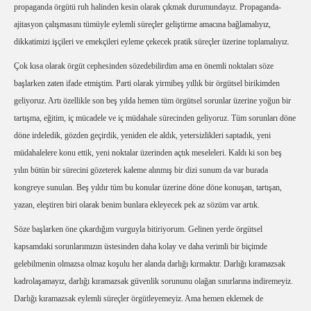
propaganda örgütü ruh halinden kesin olarak çıkmak durumundayız. Propaganda-
ajitasyon çalışmasını tümüyle eylemli süreçler geliştirme amacına bağlamalıyız,
dikkatimizi işçileri ve emekçileri eyleme çekecek pratik süreçler üzerine toplamalıyız.
Çok kısa olarak örgüt cephesinden sözedebilirdim ama en önemli noktaları söze
başlarken zaten ifade etmiştim. Parti olarak yirmibeş yıllık bir örgütsel birikimden
geliyoruz. Artı özellikle son beş yılda hemen tüm örgütsel sorunlar üzerine yoğun bir
tartışma, eğitim, iç mücadele ve iç müdahale sürecinden geliyoruz. Tüm sorunları döne
döne irdeledik, gözden geçirdik, yeniden ele aldık, yetersizlikleri saptadık, yeni
müdahalelere konu ettik, yeni noktalar üzerinden açtık meseleleri. Kaldı ki son beş
yılın bütün bir sürecini gözeterek kaleme alınmış bir dizi sunum da var burada
kongreye sunulan. Beş yıldır tüm bu konular üzerine döne döne konuşan, tartışan,
yazan, eleştiren biri olarak benim bunlara ekleyecek pek az sözüm var artık.
Söze başlarken öne çıkardığım vurguyla bitiriyorum. Gelinen yerde örgütsel
kapsamdaki sorunlarımızın üstesinden daha kolay ve daha verimli bir biçimde
gelebilmenin olmazsa olmaz koşulu her alanda darlığı kırmaktır. Darlığı kıramazsak
kadrolaşamayız, darlığı kıramazsak güvenlik sorununu olağan sınırlarına indiremeyiz.
Darlığı kıramazsak eylemli süreçler örgütleyemeyiz. Ama hemen eklemek de