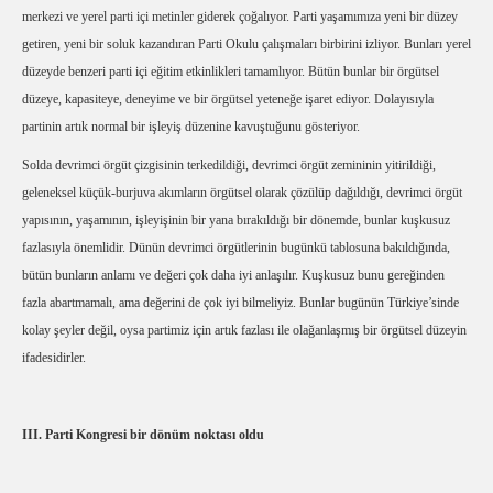
merkezi ve yerel parti içi metinler giderek çoğalıyor. Parti yaşamımıza yeni bir düzey
getiren, yeni bir soluk kazandıran Parti Okulu çalışmaları birbirini izliyor. Bunları yerel
düzeyde benzeri parti içi eğitim etkinlikleri tamamlıyor. Bütün bunlar bir örgütsel
düzeye, kapasiteye, deneyime ve bir örgütsel yeteneğe işaret ediyor. Dolayısıyla
partinin artık normal bir işleyiş düzenine kavuştuğunu gösteriyor.
Solda devrimci örgüt çizgisinin terkedildiği, devrimci örgüt zemininin yitirildiği,
geleneksel küçük-burjuva akımların örgütsel olarak çözülüp dağıldığı, devrimci örgüt
yapısının, yaşamının, işleyişinin bir yana bırakıldığı bir dönemde, bunlar kuşkusuz
fazlasıyla önemlidir. Dünün devrimci örgütlerinin bugünkü tablosuna bakıldığında,
bütün bunların anlamı ve değeri çok daha iyi anlaşılır. Kuşkusuz bunu gereğinden
fazla abartmamalı, ama değerini de çok iyi bilmeliyiz. Bunlar bugünün Türkiye’sinde
kolay şeyler değil, oysa partimiz için artık fazlası ile olağanlaşmış bir örgütsel düzeyin
ifadesidirler.
III. Parti Kongresi bir dönüm noktası oldu