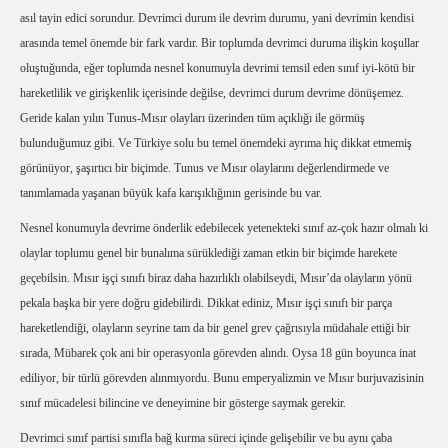
asıl tayin edici sorundur. Devrimci durum ile devrim durumu, yani devrimin kendisi
arasında temel önemde bir fark vardır. Bir toplumda devrimci duruma ilişkin koşullar
oluştuğunda, eğer toplumda nesnel konumuyla devrimi temsil eden sınıf iyi-kötü bir
hareketlilik ve girişkenlik içerisinde değilse, devrimci durum devrime dönüşemez.
Geride kalan yılın Tunus-Mısır olayları üzerinden tüm açıklığı ile görmüş
bulunduğumuz gibi. Ve Türkiye solu bu temel önemdeki ayrıma hiç dikkat etmemiş
görünüyor, şaşırtıcı bir biçimde. Tunus ve Mısır olaylarını değerlendirmede ve
tanımlamada yaşanan büyük kafa karışıklığının gerisinde bu var.
Nesnel konumuyla devrime önderlik edebilecek yetenekteki sınıf az-çok hazır olmalı ki
olaylar toplumu genel bir bunalıma sürüklediği zaman etkin bir biçimde harekete
geçebilsin. Mısır işçi sınıfı biraz daha hazırlıklı olabilseydi, Mısır’da olayların yönü
pekala başka bir yere doğru gidebilirdi. Dikkat ediniz, Mısır işçi sınıfı bir parça
hareketlendiği, olayların seyrine tam da bir genel grev çağrısıyla müdahale ettiği bir
sırada, Mübarek çok ani bir operasyonla görevden alındı. Oysa 18 gün boyunca inat
ediliyor, bir türlü görevden alınmıyordu. Bunu emperyalizmin ve Mısır burjuvazisinin
sınıf mücadelesi bilincine ve deneyimine bir gösterge saymak gerekir.
Devrimci sınıf partisi sınıfla bağ kurma süreci içinde gelişebilir ve bu aynı çaba