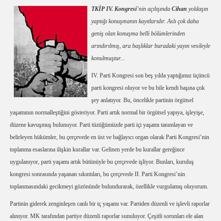
TKİP IV. Kongresi
’nin açılışında
Cihan
yoldaşın
yaptığı konuşmanın kayıtlarıdır. Aslı çok daha
geniş olan konuşma belli bölümlerinden
arındırılmış, ara başlıklar buradaki yayın vesileyle
konulmuştur...
IV. Parti Kongresi son beş yılda yaptığımız üçüncü
parti kongresi oluyor ve bu bile kendi başına çok
şey anlatıyor. Bu, öncelikle partinin örgütsel
yaşamının normalleştiğini gösteriyor. Parti artık normal bir örgütsel yapıya, işleyişe,
düzene kavuşmuş bulunuyor. Parti tüzüğümüzde parti içi yaşamı tanımlayan ve
belirleyen hükümler, bu çerçevede en üst ve bağlayıcı organ olarak Parti Kongresi’nin
toplanma esaslarına ilişkin kurallar var. Gelinen yerde bu kurallar gereğince
uygulanıyor, parti yaşamı artık bütünüyle bu çerçevede işliyor. Bunları, kuruluş
kongresi sonrasında yaşanan sıkıntıları, bu çerçevede II. Parti Kongresi’nin
toplanmasındaki gecikmeyi gözönünde bulundurarak, özellikle vurgulamış oluyorum.
Partinin giderek zenginleşen canlı bir iç yaşamı var. Partiden düzenli ve işlevli raporlar
alınıyor. MK tarafından partiye düzenli raporlar sunuluyor. Çeşitli sorunları ele alan