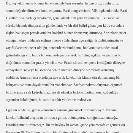
Biz beş yıldır enine boyuna temel önemde bazı sorunları tartışıyoruz, irdeliyoruz,
somut değerlendirmelere konu ediyoruz. Parti kongrelerinde, MK toplantılarında, Parti
Okulları’nda, parti içi raporlarda, genel olarak tüm parti yaşamında... Bu sorunlar
sürekli biçimde tüm partinin gündeminde ve bir dizi belirti gösteriyor ki bu sorunlara
ilişkin bakışaçısı partide artık bir kolektif bilince dönüşmüş durumda. Sorunların neler
olduğu, nelere müdahale edilmesi, neye yüklenilmesi gerektiği, üstünlüklerimizin ve
zayıflıklarımızın neler olduğu, nerelerde zorlandığımız, bunların üstesinden nasıl
gelinebileceği vb., bütün bu konularda partide artık bir bilinç açıklığı ve partinin bu
doğrultuda somut bir pratik yönelimi var. Pratik sürecin temposu istediğimiz düzeyde
olmayabilir, şu veya bu sorunda henüz istenilen düzeyde bir mesafe alamamış
olabiliriz. Ama sonuçta ortada partiye artık kolektif bir kimlik olarak malolmuş bir
bakışaçısı ve buna dayalı pratik bir yönelim var. Zaafiyet noktası oluşturan örgütsel
birimlerimiz ya da kadrolarımız hala da olmakla birlikte, partinin ezici çoğunluğu
açısından bakıldığında, bu sorunlara bir yüklenme iradesi var.
Eğer bu böyle ise, gerisi konusunda zamana güvenmek durumundayız. Partinin
kolektif bilincini oluşturan bir rotaya girmiş bulunuyoruz, soluğumuzu tutacağız,
kararlılığımızı sürdüreceğiz. Bu muhakkak ki zaman içinde yeni mesafeler getirecektir.
Bu açıdan III. Parti Kongresi’nin bir dönüm noktası olduğu tartışmasız bir olgudur.