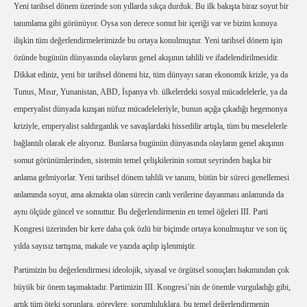
Yeni tarihsel dönem üzerinde son yıllarda sıkça durduk. Bu ilk bakışta biraz soyut bir
tanımlama gibi görünüyor. Oysa son derece somut bir içeriği var ve bizim konuya
ilişkin tüm değerlendirmelerimizde bu ortaya konulmuştur. Yeni tarihsel dönem işin
özünde bugünün dünyasında olayların genel akışının tahlili ve ifadelendirilmesidir.
Dikkat ediniz, yeni bir tarihsel dönemi biz, tüm dünyayı saran ekonomik krizle, ya da
Tunus, Mısır, Yunanistan, ABD, İspanya vb. ülkelerdeki sosyal mücadelelerle, ya da
emperyalist dünyada kızışan nüfuz mücadeleleriyle, bunun açığa çıkadığı hegemonya
kriziyle, emperyalist saldırganlık ve savaşlardaki hissedilir artışla, tüm bu meselelerle
bağlantılı olarak ele alıyoruz. Bunlarsa bugünün dünyasında olayların genel akışının
somut görünümlerinden, sistemin temel çelişkilerinin somut seyrinden başka bir
anlama gelmiyorlar. Yeni tarihsel dönem tahlili ve tanımı, bütün bir süreci genellemesi
anlamında soyut, ama akmakta olan sürecin canlı verilerine dayanması anlamında da
aynı ölçüde güncel ve somuttur. Bu değerlendirmenin en temel öğeleri III. Parti
Kongresi üzerinden bir kere daha çok özlü bir biçimde ortaya konulmuştur ve son üç
yılda sayısız tartışma, makale ve yazıda açılıp işlenmiştir.
Partimizin bu değerlendirmesi ideolojik, siyasal ve örgütsel sonuçları bakımından çok
büyük bir önem taşımaktadır. Partimizin III. Kongresi’nin de önemle vurguladığı gibi,
artık tüm öteki sorunlara, görevlere, sorumluluklara, bu temel değerlendirmenin