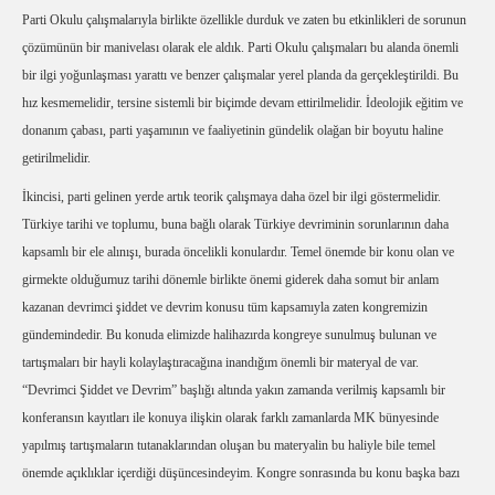
Parti Okulu çalışmalarıyla birlikte özellikle durduk ve zaten bu etkinlikleri de sorunun
çözümünün bir manivelası olarak ele aldık. Parti Okulu çalışmaları bu alanda önemli
bir ilgi yoğunlaşması yarattı ve benzer çalışmalar yerel planda da gerçekleştirildi. Bu
hız kesmemelidir, tersine sistemli bir biçimde devam ettirilmelidir. İdeolojik eğitim ve
donanım çabası, parti yaşamının ve faaliyetinin gündelik olağan bir boyutu haline
getirilmelidir.
İkincisi, parti gelinen yerde artık teorik çalışmaya daha özel bir ilgi göstermelidir.
Türkiye tarihi ve toplumu, buna bağlı olarak Türkiye devriminin sorunlarının daha
kapsamlı bir ele alınışı, burada öncelikli konulardır. Temel önemde bir konu olan ve
girmekte olduğumuz tarihi dönemle birlikte önemi giderek daha somut bir anlam
kazanan devrimci şiddet ve devrim konusu tüm kapsamıyla zaten kongremizin
gündemindedir. Bu konuda elimizde halihazırda kongreye sunulmuş bulunan ve
tartışmaları bir hayli kolaylaştıracağına inandığım önemli bir materyal de var.
“Devrimci Şiddet ve Devrim” başlığı altında yakın zamanda verilmiş kapsamlı bir
konferansın kayıtları ile konuya ilişkin olarak farklı zamanlarda MK bünyesinde
yapılmış tartışmaların tutanaklarından oluşan bu materyalin bu haliyle bile temel
önemde açıklıklar içerdiği düşüncesindeyim. Kongre sonrasında bu konu başka bazı