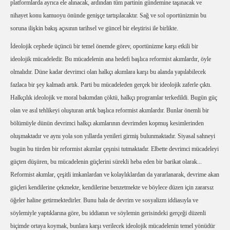
platformlarda ayrıca ele alınacak, ardından tüm partinin gündemine taşınacak ve
nihayet konu kamuoyu önünde genişçe tartışılacaktır. Sağ ve sol oportünizmin bu
soruna ilişkin bakış açısının tarihsel ve güncel bir eleştirisi ile birlikte.
İdeolojik cephede üçüncü bir temel önemde görev, oportünizme karşı etkili bir
ideolojik mücadeledir. Bu mücadelenin ana hedefi başlıca reformist akımlardır, öyle
olmalıdır. Düne kadar devrimci olan halkçı akımlara karşı bu alanda yapılabilecek
fazlaca bir şey kalmadı artık. Parti bu mücadeleden gerçek bir ideolojik zaferle çıktı.
Halkçılık ideolojik ve moral bakımdan çöktü, halkçı programlar terkedildi. Bugün güç
olan ve asıl tehlikeyi oluşturan artık başlıca reformist akımlardır. Bunlar önemli bir
bölümüyle dünün devrimci halkçı akımlarının devrimden kopmuş kesimlerinden
oluşmaktadır ve aynı yola son yıllarda yenileri girmiş bulunmaktadır. Siyasal sahneyi
bugün bu türden bir reformist akımlar çeşnisi tutmaktadır. Elbette devrimci mücadeleyi
güçten düşüren, bu mücadelenin güçlerini sürekli heba eden bir barikat olarak...
Reformist akımlar, çeşitli imkanlardan ve kolaylıklardan da yararlanarak, devrime akan
güçleri kendilerine çekmekte, kendilerine benzetmekte ve böylece düzen için zararsız
öğeler haline getirmektedirler. Bunu hala de devrim ve sosyalizm iddiasıyla ve
söylemiyle yaptıklarına göre, bu iddianın ve söylemin gerisindeki gerçeği düzenli
biçimde ortaya koymak, bunlara karşı verilecek ideolojik mücadelenin temel yönüdür