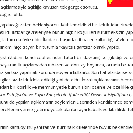
n açıklamasıyla açıklığa kavuşan tek gerçek sonucu,
ağrısı oldu.
apılacağı zaten bekleniyordu. Muhtemeldir ki bir tek iktidar zirvele
 idi. İktidar çevreleriyse bunun hiçbir koşul ileri sürülmeksizin yap
uçta tam da öyle oldu. İktidarın başından itibaren kullandığı söylem 
birikimi hiçe sayan bir tutumla “kayıtsız şartsız” olarak yapıldı.
ist iktidarın kendi cephesinden tutarlı bir davranış sergilediği ve 
i başlatan ilk açıklamadan itibaren ve dört ay boyunca, ortada bir Kü
sız şartsız yapılmak zorunda söylemi kullanıldı. Son haftalarda ise 
ler sızdırıldı. İddia edildiği gibi de oldu. İmralı açıklamasının heme
arı bir kibirlilik ve memnuniyetle bunun altını özenle ve özellikle çi
 Erdoğan’ın ve Sayın Bahçeli’nin ifade ettiği Devlet İnisiyatifinin çi
 Bunu da yapılan açıklamanın söylemleri üzerinden kendilerince som
eklerini yerine getirmeyecek olanları aynı kabalık ve kibirlilikle te
rinin kamuoyunu yanıltan ve Kürt halk kitlelerinde büyük beklentile