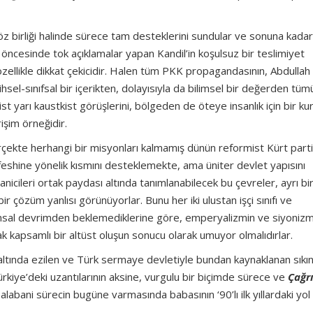
söz birliği halinde sürece tam desteklerini sundular ve sonuna kadar
ç öncesinde tok açıklamalar yapan Kandil’in koşulsuz bir teslimiyet
özellikle dikkat çekicidir. Halen tüm PKK propagandasının, Abdullah
sel-sınıfsal bir içerikten, dolayısıyla da bilimsel bir değerden tüm
t yarı kaustkist görüşlerini, bölgeden de öteye insanlık için bir ku
işim örneğidir.
çekte herhangi bir misyonları kalmamış dünün reformist Kürt parti
n feshine yönelik kısmını desteklemekte, ama üniter devlet yapısını
nicileri ortak paydası altında tanımlanabilecek bu çevreler, ayrı bir
r çözüm yanlısı görünüyorlar. Bunu her iki ulustan işçi sınıfı ve
lumsal devrimden beklemediklerine göre, emperyalizmin ve siyonizm
 kapsamlı bir altüst oluşun sonucu olarak umuyor olmalıdırlar.
 altında ezilen ve Türk sermaye devletiyle bundan kaynaklanan sıkın
ürkiye’deki uzantılarının aksine, vurgulu bir biçimde sürece ve
Çağrı
labani sürecin bugüne varmasında babasının ‘90’lı ilk yıllardaki yol 