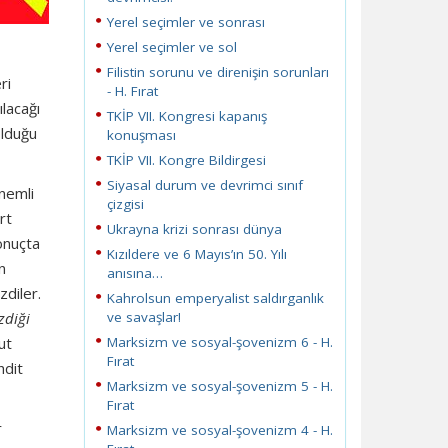
Yerel seçimler ve sonrası
Yerel seçimler ve sol
Filistin sorunu ve direnişin sorunları
ri
- H. Fırat
ılacağı
TKİP VII. Kongresi kapanış
olduğu
konuşması
TKİP VII. Kongre Bildirgesi
Siyasal durum ve devrimci sınıf
önemli
çizgisi
rt
Ukrayna krizi sonrası dünya
sonuçta
Kızıldere ve 6 Mayıs’ın 50. Yılı
n
anısına…
zdiler.
Kahrolsun emperyalist saldırganlık
zdiği
ve savaşlar!
ut
Marksizm ve sosyal-şovenizm 6 - H.
Fırat
hdit
Marksizm ve sosyal-şovenizm 5 - H.
Fırat
r
Marksizm ve sosyal-şovenizm 4 - H.