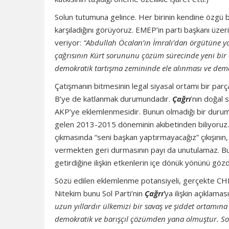
Solun tutumuna gelince. Her birinin kendine özgü bel
karşıladığını görüyoruz. EMEP’in parti başkanı üzer
veriyor:
“Abdullah Öcalan’ın İmralı’dan örgütüne y
çağrısının Kürt sorununu çözüm sürecinde yeni bir eş
demokratik tartışma zemininde ele alınması ve demokr
Çatışmanın bitmesinin legal siyasal ortamı bir parça
B’ye de katlanmak durumundadır.
Çağrı
’nın doğal 
AKP’ye eklemlenmesidir. Bunun olmadığı bir durumd
gelen 2013-2015 döneminin akıbetinden biliyoruz.
çıkmasında “seni başkan yaptırmayacağız” çıkışının
vermekten geri durmasının payı da unutulamaz. Bu
getirdiğine ilişkin etkenlerin içe dönük yönünü gö
Sözü edilen eklemlenme potansiyeli, gerçekte CHP k
Nitekim bunu Sol Parti’nin
Çağrı’
ya ilişkin açıklama
uzun yıllardır ülkemizi bir savaş ve şiddet ortamın
demokratik ve barışçıl çözümden yana olmuştur. So