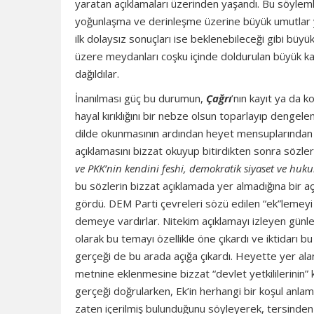
yaratan açıklamaları üzerinden yaşandı. Bu söylemler
yoğunlaşma ve derinleşme üzerine büyük umutlar yay
ilk dolaysız sonuçları ise beklenebileceği gibi büyük
üzere meydanları coşku içinde doldurulan büyük kala
dağıldılar.
İnanılması güç bu durumun,
Çağrı
’nın kayıt ya da 
hayal kırıklığını bir nebze olsun toparlayıp denge
dilde okunmasının ardından heyet mensuplarından bi
açıklamasını bizzat okuyup bitirdikten sonra sözle
ve PKK’nin kendini feshi, demokratik siyaset ve huk
bu sözlerin bizzat açıklamada yer almadığına bir açık
gördü. DEM Parti çevreleri sözü edilen “ek”lemeyi ö
demeye vardırlar. Nitekim açıklamayı izleyen günl
olarak bu temayı özellikle öne çıkardı ve iktidarı bu
gerçeği de bu arada açığa çıkardı. Heyette yer al
metnine eklenmesine bizzat “devlet yetkililerinin” k
gerçeği doğrularken, Ek’in herhangi bir koşul anlam
zaten içerilmiş bulunduğunu söyleyerek, tersinden