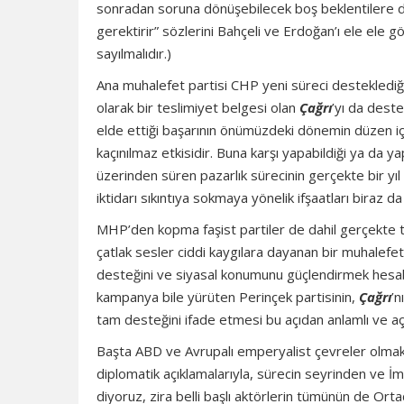
sonradan soruna dönüşebilecek boş beklentilere 
gerektirir” sözlerini Bahçeli ve Erdoğan’ı ele ele 
sayılmalıdır.)
Ana muhalefet partisi CHP yeni süreci desteklediğini
olarak bir teslimiyet belgesi olan
Çağrı
’yı da deste
elde ettiği başarının önümüzdeki dönemin düzen 
kaçınılmaz etkisidir. Buna karşı yapabildiği ya da y
üzerinden süren pazarlık sürecinin gerçekte bir yıl
iktidarı sıkıntıya sokmaya yönelik ifşaatları biraz 
MHP’den kopma faşist partiler de dahil gerçekte
çatlak sesler ciddi kaygılara dayanan bir muhalefe
desteğini ve siyasal konumunu güçlendirmek hesabı
kampanya bile yürüten Perinçek partisinin,
Çağrı
’n
tam desteğini ifade etmesi bu açıdan anlamlı ve açık
Başta ABD ve Avrupalı emperyalist çevreler olmak
diplomatik açıklamalarıyla, sürecin seyrinden ve İm
diyoruz, zira belli başlı aktörlerin tümünün de Orta