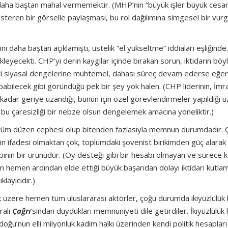
daha baştan mahal vermemektir. (MHP’nin “büyük işler büyük cesa
gösteren bir görselle paylaşması, bu rol dağılımına simgesel bir vur
 daha baştan açıklamıştı, üstelik “el yükseltme” iddiaları eşliğinde
kleyecekti. CHP’yi derin kaygılar içinde bırakan sorun, iktidarın böy
içi siyasal dengelerine muhtemel, dahası süreç devam ederse eğer
apabilecek gibi göründüğü pek bir şey yok halen. (CHP liderinin, İmra
 kadar geriye uzandığı, bunun için özel görevlendirmeler yapıldığı 
da bu çaresizliği bir nebze olsun dengelemek amacına yöneliktir.)
 tüm düzen cephesi olup bitenden fazlasıyla memnun durumdadır. 
tin ifadesi olmaktan çok, toplumdaki şovenist birikimden güç alarak
nın bir ürünüdür. (Oy desteği gibi bir hesabı olmayan ve sürece k
ın hemen ardından elde ettiği büyük başarıdan dolayı iktidarı kutla
layıcıdır.)
 üzere hemen tüm uluslararası aktörler, çoğu durumda ikiyüzlülük
ralı
Çağrı
’sından duydukları memnuniyeti dile getirdiler. İkiyüzlülük
doğu’nun elli milyonluk kadim halkı üzerinden kendi politik hesapları