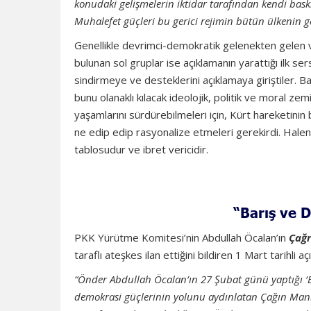
konudaki gelişmelerin iktidar tarafından kendi baskı
Muhalefet güçleri bu gerici rejimin bütün ülkenin ge
Genellikle devrimci-demokratik gelenekten gelen v
bulunan sol gruplar ise açıklamanın yarattığı ilk se
sindirmeye ve desteklerini açıklamaya giriştiler. Ba
bunu olanaklı kılacak ideolojik, politik ve moral z
yaşamlarını sürdürebilmeleri için, Kürt hareketinin
ne edip edip rasyonalize etmeleri gerekirdi. Hale
tablosudur ve ibret vericidir.
“Barış ve 
PKK Yürütme Komitesi’nin Abdullah Öcalan’ın
Çağr
taraflı ateşkes ilan ettiğini bildiren 1 Mart tarihli a
“Önder Abdullah Öcalan’ın 27 Şubat günü yaptığı ‘B
demokrasi güçlerinin yolunu aydınlatan Çağın Manif