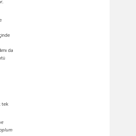
r.
e
içinde
dımı da
ntü
k tek
ve
 toplum