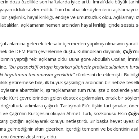
in dozu özellikle son haftalarda iyice arttı. İmralı’daki büyük tarihi
an iddialı sözler edildi. Tüm bu abartılı söylemlerin açıklamayı i
 bir şaşkınlık, hayal kırıklığı, endişe ve umutsuzluk oldu. Açıklamayı 
balıklar, açıklamanın hemen ardından hayal kırıklığı içinde sessiz 
koşul anlamına gelecek tek satır içermeden yapılmış olmasının yaratt
lemek de DEM Parti çevrelerine düştü. Kullandıkları dayanak,
Çağrı
’nı
rinin yaptığı “ek” açıklama oldu. Buna göre Abdullah Öcalan, İmral
rine,
“bu perspektifi ortaya koyarken şüphesiz pratikte silahların bıra
uki boyutunun tanınmasını gerektirir”
cümlesini de eklemişti. Bu bil
lık getiremese bile, ilk büyük şaşkınlığın ardından bir nebze teselli 
ylesine abarttılar ki, işi “açıklamanın tüm ruhu işte o sözlerde yat
erde Kürt çevrelerinden gelen destek açıklamaları, ortak bir söyle
 doğrultuda adımlara çağırdı. Tartışmalı Ek’e ilişkin tartışmalar, önem
an ve Çağrı’nın Kürtçesini okuyan Ahmet Türk, sözkonusu Ek’in
Çağr
arşı çıktığını açıklayarak konuyu netleştirdi. Bir başka heyet üyesi 
ına gelmediğinin altını çizerken, içerdiği temenni ve beklentinin ası
 onu önemsizleştirmiş oldu.