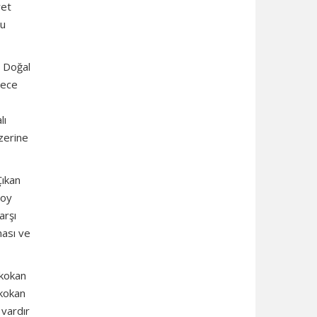
ret
gu
. Doğal
lece
lı
üzerine
Çıkan
 oy
arşı
ması ve
 kokan
 kokan
 vardır