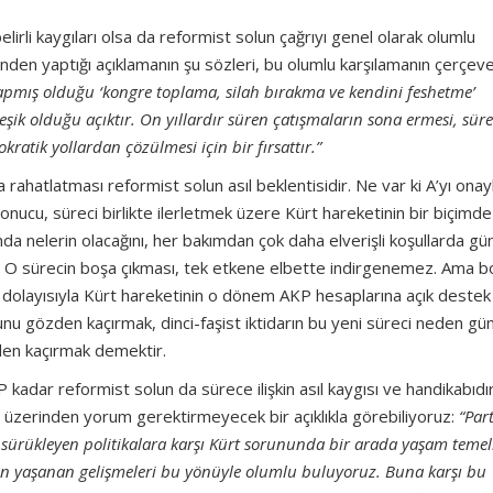
irli kaygıları olsa da reformist solun çağrıyı genel olarak olumlu
inden yaptığı açıklamanın şu sözleri, bu olumlu karşılamanın çerçeve
apmış olduğu ‘kongre toplama, silah bırakma ve kendini feshetme’
ik olduğu açıktır. On yıllardır süren çatışmaların sona ermesi, sür
atik yollardan çözülmesi için bir fırsattır.”
 rahatlatması reformist solun asıl beklentisidir. Ne var ki A’yı onay
sonucu, süreci birlikte ilerletmek üzere Kürt hareketinin bir biçimde
a nelerin olacağını, her bakımdan çok daha elverişli koşullarda 
 O sürecin boşa çıkması, tek etkene elbette indirgenemez. Ama b
, dolayısıyla Kürt hareketinin o dönem AKP hesaplarına açık destek
nu gözden kaçırmak, dinci-faşist iktidarın bu yeni süreci neden 
zden kaçırmak demektir.
adar reformist solun da sürece ilişkin asıl kaygısı ve handikabıdır
sı üzerinden yorum gerektirmeyecek bir açıklıkla görebiliyoruz:
“Par
a sürükleyen politikalara karşı Kürt sorununda bir arada yaşam teme
n yaşanan gelişmeleri bu yönüyle olumlu buluyoruz.
Buna karşı bu