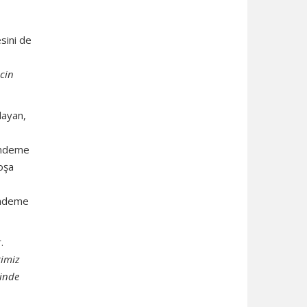
sini de
ecin
layan,
gündeme
oşa
gündeme
.
timiz
linde