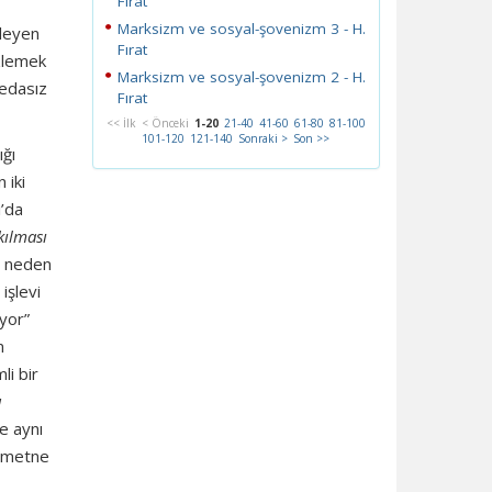
Fırat
Marksizm ve sosyal-şovenizm 3 - H.
zleyen
Fırat
izlemek
Marksizm ve sosyal-şovenizm 2 - H.
sedasız
Fırat
<< İlk
< Önceki
1-20
21-40
41-60
61-80
81-100
101-120
121-140
Sonraki >
Son >>
ığı
n iki
ı’da
kılması
gi neden
işlevi
ıyor”
m
li bir
ı
de aynı
l metne