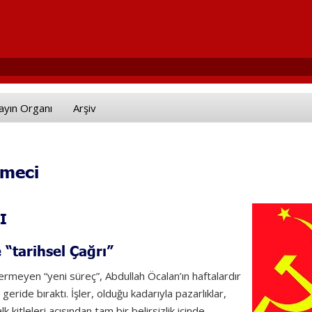
ayın Organı
Arşiv
emeci
I
 “tarihsel Çağrı”
ermeyen “yeni süreç”, Abdullah Öcalan’ın haftalardır
geride bıraktı. İşler, olduğu kadarıyla pazarlıklar,
k kitleleri açısından tam bir belirsizlik içinde