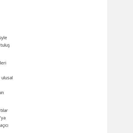
üyle
rtuluş
leri
 ulusal
in
tılar
’ya
açıcı