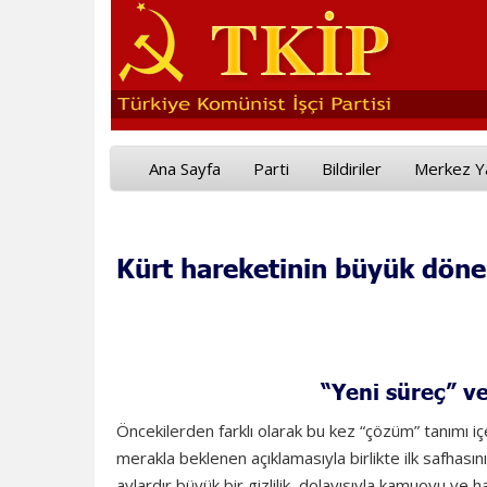
Ana Sayfa
Parti
Bildiriler
Merkez Y
Kürt hareketinin büyük dön
“Yeni süreç” ve
Öncekilerden farklı olarak bu kez “çözüm” tanımı iç
merakla beklenen açıklamasıyla birlikte ilk safhasını 
aylardır büyük bir gizlilik, dolayısıyla kamuoyu ve hal