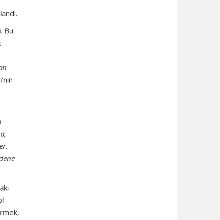
landı.
u. Bu
k
an
’nin
n
ma,
er.
edene
aki
ol
irmek,