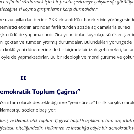
cı rejimini sürdürmek için bir fırsata çevirmeye çalışılacağı görülüyo
leceğine el koyma girişimlerine karşı durmalıdır.”
e uzun yıllardan beridir PKK eksenli Kürt hareketinin yörüngesind
rsemletici etkinin ardından farklı türden sözde açıklamalarla süreci
şka türlü de yapamazlardı. Zira yılları bulan kuyrukçu sürüklenişler 
emini çoktan ve tümden yitirmiş durumdalar. Bulundukları yörüngede
 bu köklü yeni dönemecine de bir biçimde bir izah getirmeleri, bu a
n öyle de yapmaktadırlar. Bu bir ideolojik ve moral çürüme ve çökü
II
Demokratik Toplum Çağrısı”
ı
’sını tam olarak desteklediğini ve “yeni sürece” bir ilk karşılık olara
çıklaması şu sözlerle başlıyor:
arış ve Demokratik Toplum Çağrısı’ başlıklı açıklama, tüm özgürlük 
estosu niteliğindedir. Halkımıza ve insanlığa böyle bir demokratik