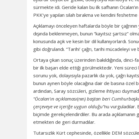
sürmekte idi. Geride kalan bu ilk safhanın Öcalan’ı
PKK’ye yapılan silah bırakma ve kendini feshetme ç
Açıklamayı önceleyen haftalarda böyle bir çağrının y
dışında beklenmeyen, bunun “kayıtsız şartsız” olması
konusunda açık ve kesin bir dil kullanıyorlardı. Son
gibi doğrulandı. “Tarihi’ çağrı, tarihi mücadeleyi ve 
Ortaya çıkan sonuç üzerinden bakıldığında, dinci-faş
bir ilk başarı elde ettiği görülmektedir. Yeni sürec
sorunu yok, dolayısıyla pazarlık da yok, çağrı kayıt
bunun aynen böyle olacağına dair de basına özel bilgi
ardından, Saray sözcüleri, gizleme ihtiyacı duymadıkl
“Öcalan’ın açıklaması
(nın
) baştan beri Cumhurbaşkanı
çerçeveye ve içeriğe uygun olduğu”
nu vurguladılar.
biçimde gerekçelendirdiler. Bu arada açıklamanın ger
etmekten de geri durmadılar.
Tutarsızlık Kürt cephesinde, özellikle DEM sözcüle