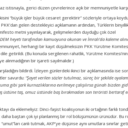
az istisnayla, gerici düzen çevrelerince açık bir memnuniyetle karşı
kisini “büyük işler büyük cesaret gerektirir” sözleriyle ortaya koyd
, PKK’dan gelen destekleyici açıklamanın ardından, Türklerin binyıllı
anifesto metni yayınlayarak, gelişmelerden duyduğu çok özel
 DEM heyeti tarafından kamuoyuna okunan ve İmralı’da kaleme alın
mnuniyet, herhangi bir kayıt düşülmeksizin PKK Yürütme Komitesi
de dile getirildi. (Bu konuda sergilenen rahatlık, Yürütme Komitesi’nin
e alınmadığının bir işareti sayılmalıdır.)
adığını bildirdi. İzleyen günlerdeki ikinci bir açıklamasında ise so
itler savurdu:
“Şayet verilen sözler tutulmaz, süreç bir şekilde oyala
uma gibi şark kurnazlıklarına evrilmeye çalışılırsa günah bizden gid
aş üstüne taş, omuz üstünde baş bırakmadan son teröristi bertaraf 
yı da eklemeliyiz: Dinci-faşist koalisyonun iki ortağının farklı tond
at daha baştan çok iyi planlanmış bir rol bölüşümünün ürünüdür. Bu r
ut”ları canlı tutmak, AKP’ye düşünse aynı umutlara sınırlar get