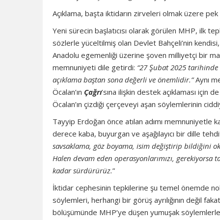
Açıklama, başta iktidarın zirveleri olmak üzere pek 
Yeni sürecin başlatıcısı olarak görülen MHP, ilk tep
sözlerle yüceltilmiş olan Devlet Bahçeli’nin kendisi
Anadolu egemenliği üzerine şoven milliyetçi bir m
memnuniyeti dile getirdi:
“27 Şubat 2025 tarihinde
açıklama baştan sona değerli ve önemlidir.”
Aynı me
Öcalan’ın
Çağrı
’sına ilişkin destek açıklaması için 
Öcalan’ın çizdiği çerçeveyi aşan söylemlerinin ciddiy
Tayyip Erdoğan önce atılan adımı memnuniyetle karşıl
derece kaba, buyurgan ve aşağılayıcı bir dille tehd
savsaklama, göz boyama, isim değiştirip bildiğini ok
Halen devam eden operasyonlarımızı, gerekiyorsa t
kadar sürdürürüz.
”
İktidar cephesinin tepkilerine şu temel önemde nokta
söylemleri, herhangi bir görüş ayrılığının değil fak
bölüşümünde MHP’ye düşen yumuşak söylemlerle “um