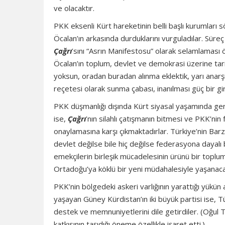
ve olacaktır.
PKK eksenli Kürt hareketinin belli başlı kurumları 
Öcalan’ın arkasında durduklarını vurguladılar. Süre
Çağrı
’sını “Asrın Manifestosu” olarak selamlaması 
Öcalan’ın toplum, devlet ve demokrasi üzerine tarih
yoksun, oradan buradan alınma eklektik, yarı anarşis
reçetesi olarak sunma çabası, inanılması güç bir gir
PKK düşmanlığı dışında Kürt siyasal yaşamında ger
ise,
Çağrı
’nın silahlı çatışmanın bitmesi ve PKK’ni
onaylamasına karşı çıkmaktadırlar. Türkiye’nin Barza
devlet değilse bile hiç değilse federasyona dayalı bi
emekçilerin birleşik mücadelesinin ürünü bir top
Ortadoğu’ya köklü bir yeni müdahalesiyle yaşanacak
PKK’nin bölgedeki askeri varlığının yarattığı yükün
yaşayan Güney Kürdistan’ın iki büyük partisi ise, T
destek ve memnuniyetlerini dile getirdiler. (Oğul Ta
katkısının taşıdığı öneme özellikle işaret etti.)