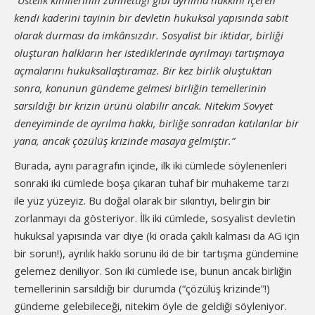
“Üstelik kimilerinin zannettiği gibi ayrılma hakkını içeren
kendi kaderini tayinin bir devletin hukuksal yapısında sabit
olarak durması da imkânsızdır. Sosyalist bir iktidar, birliği
oluşturan halkların her istediklerinde ayrılmayı tartışmaya
açmalarını hukuksallaştıramaz. Bir kez birlik oluştuktan
sonra, konunun gündeme gelmesi birliğin temellerinin
sarsıldığı bir krizin ürünü olabilir ancak. Nitekim Sovyet
deneyiminde de ayrılma hakkı, birliğe sonradan katılanlar bir
yana, ancak çözülüş krizinde masaya gelmiştir.”
Burada, aynı paragrafın içinde, ilk iki cümlede söylenenleri
sonraki iki cümlede boşa çıkaran tuhaf bir muhakeme tarzı
ile yüz yüzeyiz. Bu doğal olarak bir sıkıntıyı, belirgin bir
zorlanmayı da gösteriyor. İlk iki cümlede, sosyalist devletin
hukuksal yapısında var diye (ki orada çakılı kalması da AG için
bir sorun!), ayrılık hakkı sorunu iki de bir tartışma gündemine
gelemez deniliyor. Son iki cümlede ise, bunun ancak birliğin
temellerinin sarsıldığı bir durumda (“çözülüş krizinde”!)
gündeme gelebileceği, nitekim öyle de geldiği söyleniyor.