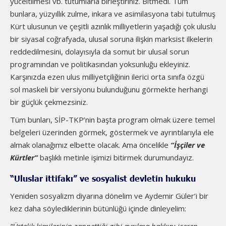
yüceltilmesi vb. tutumlarla birleştiriniz. Bitmedi. Tüm
bunlara, yüzyıllık zulme, inkara ve asimilasyona tabi tutulmuş
Kürt ulusunun ve çeşitli azınlık milliyetlerin yaşadığı çok uluslu
bir siyasal coğrafyada, ulusal soruna ilişkin marksist ilkelerin
reddedilmesini, dolayısıyla da somut bir ulusal sorun
programından ve politikasından yoksunluğu ekleyiniz.
Karşınızda ezen ulus milliyetçiliğinin ilerici orta sınıfa özgü
sol maskeli bir versiyonu bulunduğunu görmekte herhangi
bir güçlük çekmezsiniz.
Tüm bunları, SİP-TKP’nin başta program olmak üzere temel
belgeleri üzerinden görmek, göstermek ve ayrıntılarıyla ele
almak olanağımız elbette olacak. Ama öncelikle
“İşçiler ve
Kürtler”
başlıklı metinle işimizi bitirmek durumundayız.
“Uluslar ittifakı” ve sosyalist devletin hukuku
Yeniden sosyalizm diyarına dönelim ve Aydemir Güler’i bir
kez daha söylediklerinin bütünlüğü içinde dinleyelim: