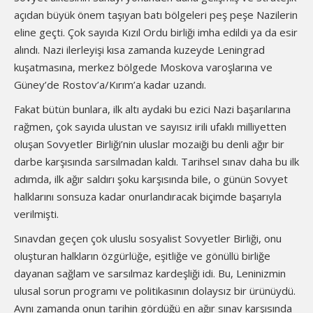
açıdan büyük önem taşıyan batı bölgeleri peş peşe Nazilerin
eline geçti. Çok sayıda Kızıl Ordu birliği imha edildi ya da esir
alındı. Nazi ilerleyişi kısa zamanda kuzeyde Leningrad
kuşatmasına, merkez bölgede Moskova varoşlarına ve
Güney’de Rostov’a/Kırım’a kadar uzandı.
Fakat bütün bunlara, ilk altı aydaki bu ezici Nazi başarılarına
rağmen, çok sayıda ulustan ve sayısız irili ufaklı milliyetten
oluşan Sovyetler Birliği’nin uluslar mozaiği bu denli ağır bir
darbe karşısında sarsılmadan kaldı. Tarihsel sınav daha bu ilk
adımda, ilk ağır saldırı şoku karşısında bile, o günün Sovyet
halklarını sonsuza kadar onurlandıracak biçimde başarıyla
verilmişti.
Sınavdan geçen çok uluslu sosyalist Sovyetler Birliği, onu
oluşturan halkların özgürlüğe, eşitliğe ve gönüllü birliğe
dayanan sağlam ve sarsılmaz kardeşliği idi. Bu, Leninizmin
ulusal sorun programı ve politikasının dolaysız bir ürünüydü.
Aynı zamanda onun tarihin gördüğü en ağır sınav karşısında