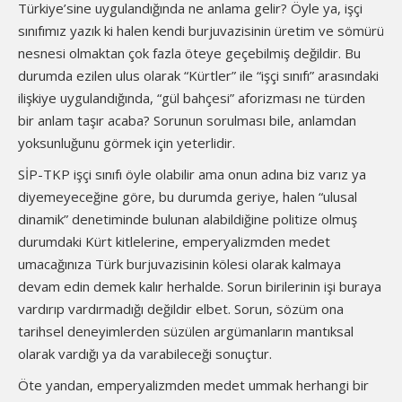
Türkiye’sine uygulandığında ne anlama gelir? Öyle ya, işçi
sınıfımız yazık ki halen kendi burjuvazisinin üretim ve sömürü
nesnesi olmaktan çok fazla öteye geçebilmiş değildir. Bu
durumda ezilen ulus olarak “Kürtler” ile “işçi sınıfı” arasındaki
ilişkiye uygulandığında, “gül bahçesi” aforizması ne türden
bir anlam taşır acaba? Sorunun sorulması bile, anlamdan
yoksunluğunu görmek için yeterlidir.
SİP-TKP işçi sınıfı öyle olabilir ama onun adına biz varız ya
diyemeyeceğine göre, bu durumda geriye, halen “ulusal
dinamik” denetiminde bulunan alabildiğine politize olmuş
durumdaki Kürt kitlelerine, emperyalizmden medet
umacağınıza Türk burjuvazisinin kölesi olarak kalmaya
devam edin demek kalır herhalde. Sorun birilerinin işi buraya
vardırıp vardırmadığı değildir elbet. Sorun, sözüm ona
tarihsel deneyimlerden süzülen argümanların mantıksal
olarak vardığı ya da varabileceği sonuçtur.
Öte yandan, emperyalizmden medet ummak herhangi bir