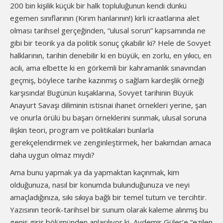
200 bin kişilik küçük bir halk topluluğunun kendi dünkü
egemen sınıflarının (Kırım hanlarının!) kirli icraatlarına alet
olması tarihsel gerçeğinden, “ulusal sorun” kapsamında ne
gibi bir teorik ya da politik sonuç çıkabilir ki? Hele de Sovyet
halklarının, tarihin denebilir ki en büyük, en zorlu, en yıkıcı, en
acılı, ama elbette ki en görkemli bir kahramanlık sınavından
geçmiş, böylece tarihe kazınmış o sağlam kardeşlik örneği
karşısında! Bugünün kuşaklarına, Sovyet tarihinin Büyük
Anayurt Savaşı diliminin istisnai ihanet örnekleri yerine, şan
ve onurla örülü bu başarı örneklerini sunmak, ulusal soruna
ilişkin teori, program ve politikaları bunlarla
gerekçelendirmek ve zenginleştirmek, her bakımdan amaca
daha uygun olmaz mıydı?
Ama bunu yapmak ya da yapmaktan kaçınmak, kim
olduğunuza, nasıl bir konumda bulunduğunuza ve neyi
amaçladığınıza, sıkı sıkıya bağlı bir temel tutum ve tercihtir.
Yazısının teorik-tarihsel bir sunum olarak kaleme alınmış bu
geniş giriş bölümünden anlaşılıyor ki, Aydemir Güler’e “ezilen