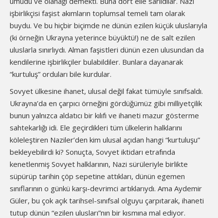
umudu ve olanağı demekti. Buna dört elle sarıldılar. Nazi
işbirlikçisi faşist akımların toplumsal temeli tam olarak
buydu. Ve bu hiçbir biçimde ne dünün ezilen küçük uluslarıyla
(ki örneğin Ukrayna yeterince büyüktü!) ne de salt ezilen
uluslarla sınırlıydı. Alman faşistleri dünün ezen ulusundan da
kendilerine işbirlikçiler bulabildiler. Bunlara dayanarak
“kurtuluş” orduları bile kurdular.
Sovyet ülkesine ihanet, ulusal değil fakat tümüyle sınıfsaldı.
Ukrayna’da en çarpıcı örneğini gördüğümüz gibi milliyetçilik
bunun yalnızca aldatıcı bir kılıfı ve ihaneti mazur gösterme
sahtekarlığı idi. Ele geçirdikleri tüm ülkelerin halklarını
köleleştiren Naziler’den kim ulusal açıdan hangi “kurtuluşu”
bekleyebilirdi ki? Sonuçta, Sovyet iktidarı etrafında
kenetlenmiş Sovyet halklarının, Nazi sürüleriyle birlikte
süpürüp tarihin çöp sepetine attıkları, dünün egemen
sınıflarının o günkü karşı-devrimci artıklarıydı. Ama Aydemir
Güler, bu çok açık tarihsel-sınıfsal olguyu çarpıtarak, ihaneti
tutup dünün “ezilen ulusları”nın bir kısmına mal ediyor.