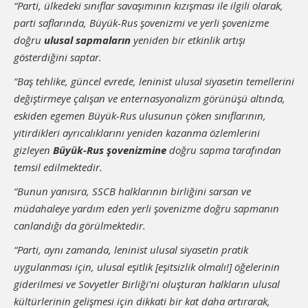
“Parti, ülkedeki sınıflar savaşımının kızışması ile ilgili olarak,
parti saflarında, Büyük-Rus şovenizmi ve yerli şovenizme
doğru
ulusal sapmaların
yeniden bir etkinlik artışı
gösterdiğini saptar.
“Baş tehlike, güncel evrede, leninist ulusal siyasetin temellerini
değiştirmeye çalışan ve enternasyonalizm görünüşü altında,
eskiden egemen Büyük-Rus ulusunun çöken sınıflarının,
yitirdikleri ayrıcalıklarını yeniden kazanma özlemlerini
gizleyen
Büyük-Rus şovenizmine
doğru sapma tarafından
temsil edilmektedir.
“Bunun yanısıra, SSCB halklarının birliğini sarsan ve
müdahaleye yardım eden yerli şovenizme doğru sapmanın
canlandığı da görülmektedir.
“Parti, aynı zamanda, leninist ulusal siyasetin pratik
uygulanması için, ulusal eşitlik [eşitsizlik olmalı!] öğelerinin
giderilmesi ve Sovyetler Birliği'ni oluşturan halkların ulusal
kültürlerinin gelişmesi için dikkati bir kat daha artırarak,