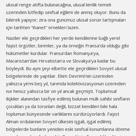
ulusal renge atıfta bulunacağına, ulusal kimlik temeli
üzerinden lütfedip sınıfsal eğilimi de anmış oluyor. Bunu da
bilerek yapıyor; zira ona günümüz ulusal sorun tartışmaları
için tarihten “ihanet” örnekleri lazım.
Naziler ele geçirdikleri her yerde kendilerine bağlı yerel
faşist örgütler, birimler, ya da örneğin Fransa’da olduğu gibi
hükümetler kurdular. Fransa’dan Romanya’ya,
Macaristan’dan Hırvatistan’a ve Slovakya’ya kadar bu
böyleydi. Bu aynı şeyi elbette ele geçirdikleri Sovyet ulusal
bölgelerinde de yaptılar. Ekim Devrimi’nin üzerinden
yalnızca yirmi beş yıl, tarımda kolektivizasyonun üzerinden
ise henüz yalnızca bir on yıl ancak geçmişti. Toplumsal
ilişkiler alanından tasfiye edilmiş bulunan mülk sahibi sınıfların
çocukları ya da torunları değil, bizzat kendileri bile hala
toplumun bünyesinde varlıklarını sürdürüyorlardı. Faşist
Alman ordularının Sovyet ülkesini işgali, işgal edilmiş
bölgelerde bunların yeniden eski sınıfsal konumlarına dönme