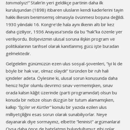
tanımalıyız
!”
Stalin’in yeri geldikçe partinin daha ilk
kuruluşundan (1898) itibaren ulusların kendi kaderlerini tayin
hakkı ilkesini benimsemiş olmasıyla övünmesi boşuna değildi.
1930 yılındaki 16. Kongre’de hala aynı ilkenin altı bir kez
daha çiziliyor, 1936 Anayasa’sında da bu “hak”ka özenle yer
veriliyordu. Bolşevizmin ulusal soruna ilişkin program ve
politikalarının tarihsel olarak kanıtlanmış gücü işte buradan
gelmektedir.
Gelgelelim günümüzün ezen ulus sosyal-şovenleri, “iyi ki de
böyle bir hak var, olmaz olaydı!” türünden bir ruh hali
içindeler adeta. Öylesine ki, ulusal sorun konusunda daha
henüz hiçbir olumlu devrimci sınav vermemişken, sınav
orada kalsın kâğıt üzerinde (parti programında!) olsun bu
konuda bir nebze olsun düzgün bir tutum alamamışken,
kalkıp
“İşçiler ve Kürtler”
konulu bir yazıda ezilen ulus
milliyetçiliğini esas sorun olarak sunabiliyorlar. Neye
dayanarak diye sormayınız, elbette “leninist” argümanlara!
Oysa daha önce de hatırlatmış bulunduğumuz gibi onlar,