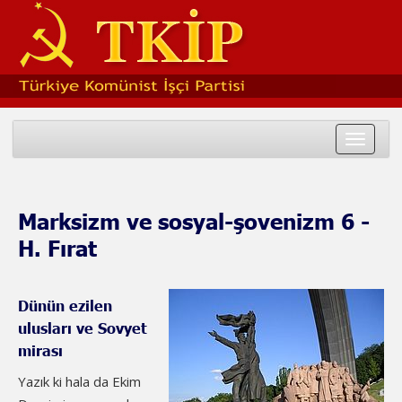
Toggle
navigat
Marksizm ve sosyal-şovenizm 6 -
H. Fırat
Dünün ezilen
ulusları ve Sovyet
mirası
Yazık ki hala da Ekim