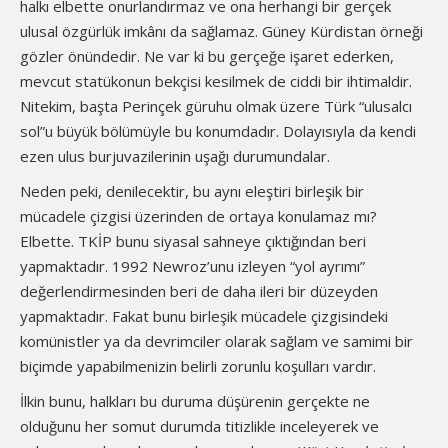
halkı elbette onurlandırmaz ve ona herhangi bir gerçek
ulusal özgürlük imkânı da sağlamaz. Güney Kürdistan örneği
gözler önündedir. Ne var ki bu gerçeğe işaret ederken,
mevcut statükonun bekçisi kesilmek de ciddi bir ihtimaldir.
Nitekim, başta Perinçek güruhu olmak üzere Türk “ulusalcı
sol”u büyük bölümüyle bu konumdadır. Dolayısıyla da kendi
ezen ulus burjuvazilerinin uşağı durumundalar.
Neden peki, denilecektir, bu aynı eleştiri birleşik bir
mücadele çizgisi üzerinden de ortaya konulamaz mı?
Elbette. TKİP bunu siyasal sahneye çıktığından beri
yapmaktadır. 1992 Newroz’unu izleyen “yol ayrımı”
değerlendirmesinden beri de daha ileri bir düzeyden
yapmaktadır. Fakat bunu birleşik mücadele çizgisindeki
komünistler ya da devrimciler olarak sağlam ve samimi bir
biçimde yapabilmenizin belirli zorunlu koşulları vardır.
İlkin bunu, halkları bu duruma düşürenin gerçekte ne
olduğunu her somut durumda titizlikle inceleyerek ve