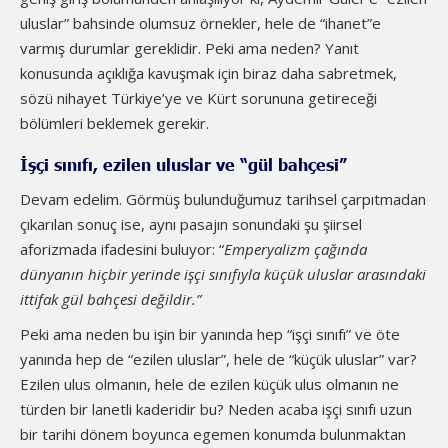
uluslar” bahsinde olumsuz örnekler, hele de “ihanet”e
varmış durumlar gereklidir. Peki ama neden? Yanıt
konusunda açıklığa kavuşmak için biraz daha sabretmek,
sözü nihayet Türkiye’ye ve Kürt sorununa getireceği
bölümleri beklemek gerekir.
İşçi sınıfı, ezilen uluslar ve “gül bahçesi”
Devam edelim. Görmüş bulunduğumuz tarihsel çarpıtmadan
çıkarılan sonuç ise, aynı pasajın sonundaki şu şiirsel
aforizmada ifadesini buluyor: “
E
mperyalizm çağında
dünyanın hiçbir yerinde işçi sınıfıyla küçük uluslar arasındaki
ittifak gül bahçesi değildir.
”
Peki ama neden bu işin bir yanında hep “işçi sınıfı” ve öte
yanında hep de “ezilen uluslar”, hele de “küçük uluslar” var?
Ezilen ulus olmanın, hele de ezilen küçük ulus olmanın ne
türden bir lanetli kaderidir bu? Neden acaba işçi sınıfı uzun
bir tarihi dönem boyunca egemen konumda bulunmaktan