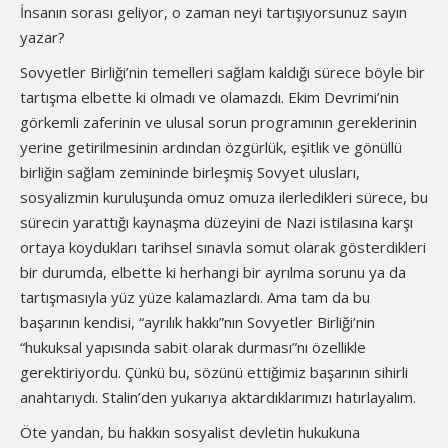
İnsanın sorası geliyor, o zaman neyi tartışıyorsunuz sayın
yazar?
Sovyetler Birliği’nin temelleri sağlam kaldığı sürece böyle bir
tartışma elbette ki olmadı ve olamazdı. Ekim Devrimi’nin
görkemli zaferinin ve ulusal sorun programının gereklerinin
yerine getirilmesinin ardından özgürlük, eşitlik ve gönüllü
birliğin sağlam zemininde birleşmiş Sovyet ulusları,
sosyalizmin kuruluşunda omuz omuza ilerledikleri sürece, bu
sürecin yarattığı kaynaşma düzeyini de Nazi istilasına karşı
ortaya koydukları tarihsel sınavla somut olarak gösterdikleri
bir durumda, elbette ki herhangi bir ayrılma sorunu ya da
tartışmasıyla yüz yüze kalamazlardı. Ama tam da bu
başarının kendisi, “ayrılık hakkı”nın Sovyetler Birliği’nin
“hukuksal yapısında sabit olarak durması”nı özellikle
gerektiriyordu. Çünkü bu, sözünü ettiğimiz başarının sihirli
anahtarıydı. Stalin’den yukarıya aktardıklarımızı hatırlayalım.
Öte yandan, bu hakkın sosyalist devletin hukukuna