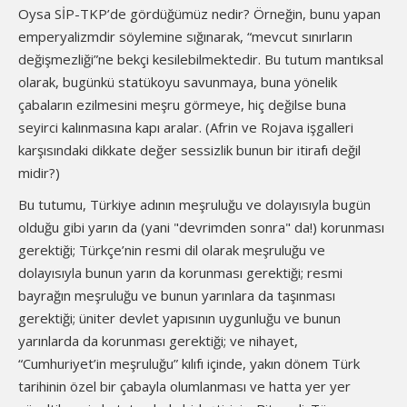
Oysa SİP-TKP’de gördüğümüz nedir? Örneğin, bunu yapan
emperyalizmdir söylemine sığınarak, “mevcut sınırların
değişmezliği”ne bekçi kesilebilmektedir. Bu tutum mantıksal
olarak, bugünkü statükoyu savunmaya, buna yönelik
çabaların ezilmesini meşru görmeye, hiç değilse buna
seyirci kalınmasına kapı aralar. (Afrin ve Rojava işgalleri
karşısındaki dikkate değer sessizlik bunun bir itirafı değil
midir?)
Bu tutumu, Türkiye adının meşruluğu ve dolayısıyla bugün
olduğu gibi yarın da (yani "devrimden sonra" da!) korunması
gerektiği; Türkçe’nin resmi dil olarak meşruluğu ve
dolayısıyla bunun yarın da korunması gerektiği; resmi
bayrağın meşruluğu ve bunun yarınlara da taşınması
gerektiği; üniter devlet yapısının uygunluğu ve bunun
yarınlarda da korunması gerektiği; ve nihayet,
“Cumhuriyet’in meşruluğu” kılıfı içinde, yakın dönem Türk
tarihinin özel bir çabayla olumlanması ve hatta yer yer