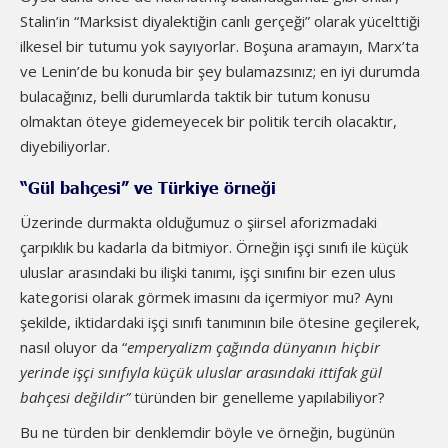
Stalin’in “Marksist diyalektiğin canlı gerçeği” olarak yücelttiği
ilkesel bir tutumu yok sayıyorlar. Boşuna aramayın, Marx’ta
ve Lenin’de bu konuda bir şey bulamazsınız; en iyi durumda
bulacağınız, belli durumlarda taktik bir tutum konusu
olmaktan öteye gidemeyecek bir politik tercih olacaktır,
diyebiliyorlar.
“Gül bahçesi” ve Türkiye örneği
Üzerinde durmakta olduğumuz o şiirsel aforizmadaki
çarpıklık bu kadarla da bitmiyor. Örneğin işçi sınıfı ile küçük
uluslar arasındaki bu ilişki tanımı, işçi sınıfını bir ezen ulus
kategorisi olarak görmek imasını da içermiyor mu? Aynı
şekilde, iktidardaki işçi sınıfı tanımının bile ötesine geçilerek,
nasıl oluyor da “
e
mperyalizm çağında dünyanın hiçbir
yerinde işçi sınıfıyla
küçük uluslar arasındaki ittifak
gül
bahçesi değildir”
türünden bir genelleme yapılabiliyor?
Bu ne türden bir denklemdir böyle ve örneğin, bugünün