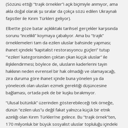
(Sözünü ettiği “trajik örnekler”i açık biçimiyle anmıyor, ama
akla doğal olarak şu sıralar da çokça sözü edilen Ukraynalı
faşistler ile Kırım Türkleri geliyor).
Elbette göze batar açıklıktaki tarihsel gerçekler karşısında
sorunu “incelikli” koymaya çabalıyor. Ama bu “trajik”
örneklemeleri tam da ezilen uluslar bahsinde yapması;
ihanet içindeki “kapitalist restorasyoncu güçleri” tutup
“‘ezilen’ kategorisinden çoktan çıkan küçük uluslar” ile
ilişkilendirmesi; böylece de, ulusların kaderlerini tayin
hakkının neden evrensel bir hak olmadığı ve olamayacağı,
zira duruma göre ihanet içinde buna yönelen ya da
yönelecek olan ulusları ezmek gerektiği düşüncesine
bağlaması, ortada pek de bir kuşku bırakmıyor.
“Ulusal bütünlük” üzerinden gösterebileceği tek örneğe,
dünün “ezilen ulus”u değil fakat yalnızca küçük bir etnik
azınlığı olan Kırım Türkleri’ne gelince. Bu “trajik örnek”ten,
170 milyonluk bir büyük sosyalist uluslar topluluğu içindeki