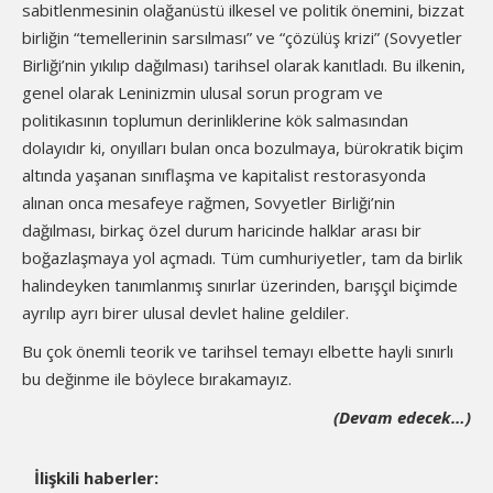
sabitlenmesinin olağanüstü ilkesel ve politik önemini, bizzat
birliğin “temellerinin sarsılması” ve “çözülüş krizi” (Sovyetler
Birliği’nin yıkılıp dağılması) tarihsel olarak kanıtladı. Bu ilkenin,
genel olarak Leninizmin ulusal sorun program ve
politikasının toplumun derinliklerine kök salmasından
dolayıdır ki, onyılları bulan onca bozulmaya, bürokratik biçim
altında yaşanan sınıflaşma ve kapitalist restorasyonda
alınan onca mesafeye rağmen, Sovyetler Birliği’nin
dağılması, birkaç özel durum haricinde halklar arası bir
boğazlaşmaya yol açmadı. Tüm cumhuriyetler, tam da birlik
halindeyken tanımlanmış sınırlar üzerinden, barışçıl biçimde
ayrılıp ayrı birer ulusal devlet haline geldiler.
Bu çok önemli teorik ve tarihsel temayı elbette hayli sınırlı
bu değinme ile böylece bırakamayız.
(Devam edecek…)
İlişkili haberler: