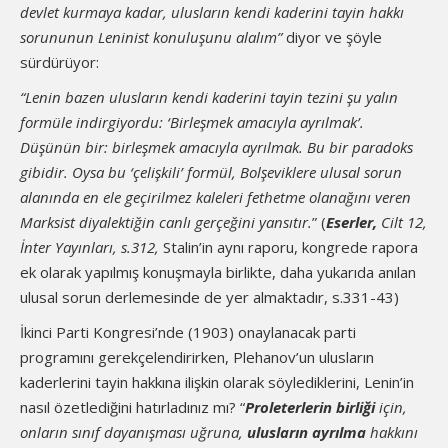
devlet kurmaya kadar, ulusların kendi kaderini tayin hakkı
sorununun Leninist konuluşunu alalım”
diyor ve şöyle
sürdürüyor:
“Lenin bazen ulusların kendi kaderini tayin tezini şu yalın
formüle indirgiyordu: ‘Birleşmek amacıyla ayrılmak’.
Düşünün bir: birleşmek amacıyla ayrılmak. Bu bir paradoks
gibidir. Oysa bu ‘çelişkili’ formül, Bolşeviklere ulusal sorun
alanında en ele geçirilmez kaleleri fethetme olanağını veren
Marksist diyalektiğin canlı gerçeğini yansıtır.
” (
Eserler,
Cilt 12,
İnter Yayınları, s.312,
Stalin’in aynı raporu, kongrede rapora
ek olarak yapılmış konuşmayla birlikte, daha yukarıda anılan
ulusal sorun derlemesinde de yer almaktadır, s.331-43)
İkinci Parti Kongresi’nde (1903) onaylanacak parti
programını gerekçelendirirken, Plehanov’un ulusların
kaderlerini tayin hakkına ilişkin olarak söylediklerini, Lenin’in
nasıl özetlediğini hatırladınız mı? “
Proleterlerin birliği
için,
onların sınıf dayanışması uğruna,
ulusların ayrılma
hakkını