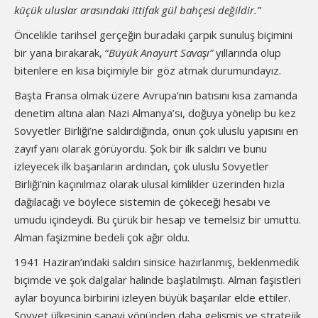
küçük uluslar arasındaki ittifak gül bahçesi değildir.
”
Öncelikle tarihsel gerçeğin buradaki çarpık sunuluş biçimini
bir yana bırakarak, “
Büyük Anayurt Savaşı
”
yıllarında olup
bitenlere en kısa biçimiyle bir göz atmak durumundayız.
Başta Fransa olmak üzere Avrupa’nın batısını kısa zamanda
denetim altına alan Nazi Almanya’sı, doğuya yönelip bu kez
Sovyetler Birliği’ne saldırdığında, onun çok uluslu yapısını en
zayıf yanı olarak görüyordu. Şok bir ilk saldırı ve bunu
izleyecek ilk başarıların ardından, çok uluslu Sovyetler
Birliği’nin kaçınılmaz olarak ulusal kimlikler üzerinden hızla
dağılacağı ve böylece sistemin de çökeceği hesabı ve
umudu içindeydi. Bu çürük bir hesap ve temelsiz bir umuttu.
Alman faşizmine bedeli çok ağır oldu.
1941 Haziran’ındaki saldırı sinsice hazırlanmış, beklenmedik
biçimde ve şok dalgalar halinde başlatılmıştı. Alman faşistleri
aylar boyunca birbirini izleyen büyük başarılar elde ettiler.
Sovyet ülkesinin sanayi yönünden daha gelişmiş ve stratejik