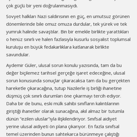
çok güçlü bir yeni doğrulanmasıydı.
Sovyet halkları Nazi saldırısının en güç, en umutsuz görünen
dönemlerinde bile omuz omuza durdular, tek yürek ve tek
yumruk halinde savaştılar. Bin bir emekle birlikte yarattıkları
o henüz sınırlı ve halen fazlasıyla kusurlu sosyalist toplumsal
kuruluşu en büyük fedakarlıklara katlanarak birlikte
savundular.
Aydemir Güler, ulusal sorun konulu yazısında, tam da bu
değer biçilemez tarihsel gerçeğe işaret edeceğine, ulusal
sorun konusunda sonuçlar çıkaracaksa tam da bu gerçekten
hareketle çıkaracağına, tutup Nazilerle iş birliği ihanetine
düşmüş çok sınırlı durumları öne çıkarmayı tercih ediyor.
Daha bir de bunu, eski mülk sahibi sınıfların kalıntılarının
giriştiği ihanetler olarak sunacağına, akıl almaz bir tutumla
dünün “ezilen uluslar”ıyla ilişkilendiriyor. Sınıfsal aidiyet
yerine ulusal aidiyeti ön plana çıkarıyor. En fazla sınıfsal
temel üzerinden bunun sahtekarca bürünmeye çalıştığı