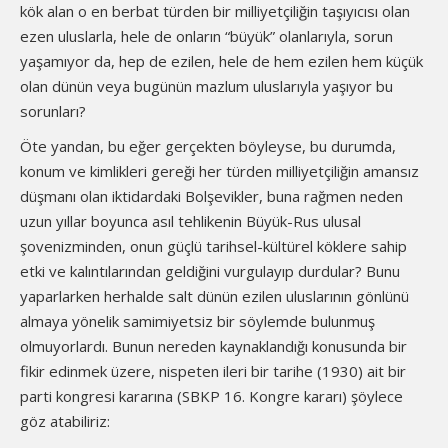
kök alan o en berbat türden bir milliyetçiliğin taşıyıcısı olan
ezen uluslarla, hele de onların “büyük” olanlarıyla, sorun
yaşamıyor da, hep de ezilen, hele de hem ezilen hem küçük
olan dünün veya bugünün mazlum uluslarıyla yaşıyor bu
sorunları?
Öte yandan, bu eğer gerçekten böyleyse, bu durumda,
konum ve kimlikleri gereği her türden milliyetçiliğin amansız
düşmanı olan iktidardaki Bolşevikler, buna rağmen neden
uzun yıllar boyunca asıl tehlikenin Büyük-Rus ulusal
şovenizminden, onun güçlü tarihsel-kültürel köklere sahip
etki ve kalıntılarından geldiğini vurgulayıp durdular? Bunu
yaparlarken herhalde salt dünün ezilen uluslarının gönlünü
almaya yönelik samimiyetsiz bir söylemde bulunmuş
olmuyorlardı. Bunun nereden kaynaklandığı konusunda bir
fikir edinmek üzere, nispeten ileri bir tarihe (1930) ait bir
parti kongresi kararına (SBKP 16. Kongre kararı) şöylece
göz atabiliriz: