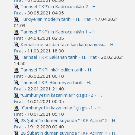
Fırat
- 07.06.2021 00:30
Tarihsel TKP’nin Kadrocu inkârı 2 - H.
Fırat
- 30.05.2021 04:05
Türkiye’nin modern tarihi - H. Fırat
- 17.04.2021
01:03
Tarihsel TKP’nin Kadrocu inkârı 1 - H.
Fırat
- 04.04.2021 02:05
Kemalizme sol’dan taze kan kampanyası... - H.
Fırat
- 11.03.2021 18:00
Tarihsel TKP: Saklanan tarih - H. Fırat
- 20.02.2021
14:50
Tarihsel TKP: İnkâr edilen tarih - H.
Fırat
- 06.02.2021 00:10
Tarihsel TKP: Bilinmeyen tarih - H.
Fırat
- 22.01.2021 21:40
“Cumhuriyet’in kazanımları” çizgisi-2 - H.
Fırat
- 16.01.2021 00:05
“Cumhuriyet’in kazanımları” çizgisi-1 - H.
Fırat
- 10.01.2021 05:10
28 Şubat’ın dümen suyunda “TKP Açılımı” 2 - H.
Fırat
- 19.12.2020 02:40
28 Şubat’ın dümen suyunda “TKP Açılımı” 1 - H.