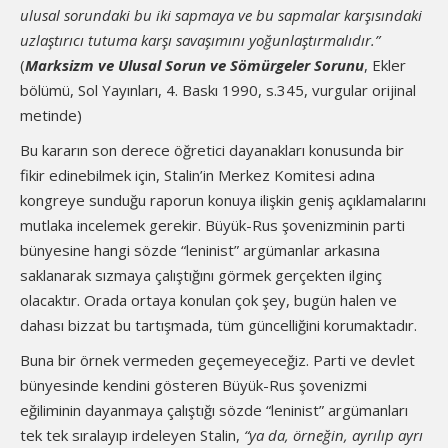
ulusal sorundaki bu iki sapmaya ve bu sapmalar karşısındaki
uzlaştırıcı tutuma karşı savaşımını yoğunlaştırmalıdır.”
(
Marksizm ve Ulusal Sorun ve Sömürgeler Sorunu
, Ekler
bölümü, Sol Yayınları, 4. Baskı 1990, s.345, vurgular orijinal
metinde)
Bu kararın son derece öğretici dayanakları konusunda bir
fikir edinebilmek için, Stalin’in Merkez Komitesi adına
kongreye sunduğu raporun konuya ilişkin geniş açıklamalarını
mutlaka incelemek gerekir. Büyük-Rus şovenizminin parti
bünyesine hangi sözde “leninist” argümanlar arkasına
saklanarak sızmaya çalıştığını görmek gerçekten ilginç
olacaktır. Orada ortaya konulan çok şey, bugün halen ve
dahası bizzat bu tartışmada, tüm güncelliğini korumaktadır.
Buna bir örnek vermeden geçemeyeceğiz. Parti ve devlet
bünyesinde kendini gösteren Büyük-Rus şovenizmi
eğiliminin dayanmaya çalıştığı sözde “leninist” argümanları
tek tek sıralayıp irdeleyen Stalin,
“ya da, örneğin, ayrılıp ayrı