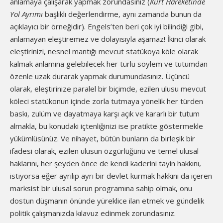
anlamaya çalışarak yapmak zorundasınız (
Kürt Hareketinde
Yol Ayrımı
başlıklı değerlendirme, aynı zamanda bunun da
açıklayıcı bir örneğidir). Engels’ten beri çok iyi bilindiği gibi,
anlamayan eleştiremez ve dolayısıyla aşamaz! İkinci olarak
eleştirinizi, nesnel mantığı mevcut statükoya köle olarak
kalmak anlamına gelebilecek her türlü söylem ve tutumdan
özenle uzak durarak yapmak durumundasınız. Üçüncü
olarak, eleştirinize paralel bir biçimde, ezilen ulusu mevcut
köleci statükonun içinde zorla tutmaya yönelik her türden
baskı, zulüm ve dayatmaya karşı açık ve kararlı bir tutum
almakla, bu konudaki içtenliğinizi ise pratikte göstermekle
yükümlüsünüz. Ve nihayet, bütün bunların da birleşik bir
ifadesi olarak, ezilen ulusun özgürlüğünü ve temel ulusal
haklarını, her şeyden önce de kendi kaderini tayin hakkını,
istiyorsa eğer ayrılıp ayrı bir devlet kurmak hakkını da içeren
marksist bir ulusal sorun programına sahip olmak, onu
dostun düşmanın önünde yüreklice ilan etmek ve gündelik
politik çalışmanızda kılavuz edinmek zorundasınız.