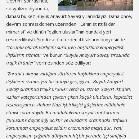
Devrimi sonrasında,
sosyalizm diyarında,
dahası bu kez Büyük Anayurt Savaşı yıllarındayız. Daha önce,
devrim sonrası dönem üzerinden, “Leninist ittifaklar
mimarisi” ve dünün “ezilen uluslar”ının bundaki yeri
resmedilmişti. Şimdi ise bu türden ittifakların bünyesinde
“zorunlu olarak varlığını sürdüren boşluklara emperyalist
ilişkilerin sızması
”
ve bunun
“
Büyük Anayurt Savaşı sırasında
trajik ürünler
”
vermesinden söz ediliyor:
“Zorunlu olarak varlığını sürdüren boşluklara emperyalist
ilişkilerin sızmasıysa bir dünya gerçeğiydi. Büyük Anayurt
Savaşı sırasında trajik ürünler verdi bu sızma. Sovyet iktidarı,
‘ezilen
’ kategorisinden çoktan çıkan küçük ulusların, kapitalist
restorasyoncu, dahası Nazi işbirlikçisi güçlerine müdahale
etmek zorundaydı. Bu müdahalenin sosyalizmi koruma
güdüsüne dayandığı açıktır ve ulusların arasındaki ittifakın
korunması emperyalist saldırı ortamında meşrudur. Yani
emperyalizm çağında dünyanın hiçbir yerinde işçi sınıfıyla