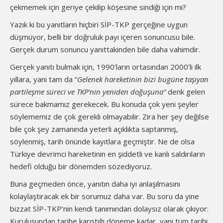
çekmemek için geriye çekilip köşesine sindiği için mi?
Yazık ki bu yanıtların hiçbiri SİP-TKP gerçeğine uygun
düşmüyor, belli bir doğruluk payı içeren sonuncusu bile.
Gerçek durum sonuncu yanıttakinden bile daha vahimdir.
Gerçek yanıtı bulmak için, 1990’ların ortasından 2000’li ilk
yıllara, yani tam da “
Gelenek hareketinin bizi bugüne taşıyan
partileşme süreci ve TKP’nin yeniden doğuşuna”
denk gelen
sürece bakmamız gerekecek. Bu konuda çok yeni şeyler
söylememiz de çok gerekli olmayabilir. Zira her şey değilse
bile çok şey zamanında yeterli açıklıkta saptanmış,
söylenmiş, tarih önünde kayıtlara geçmiştir. Ne de olsa
Türkiye devrimci hareketinin en şiddetli ve kanlı saldırıların
hedefi olduğu bir dönemden sözediyoruz.
Buna geçmeden önce, yanıtın daha iyi anlaşılmasını
kolaylaştıracak ek bir sorumuz daha var. Bu soru da yine
bizzat SİP-TKP’nin kendi tanımından dolaysız olarak çıkıyor:
Kuruluşundan tarihe karıştığı döneme kadar, yani tüm tarihi