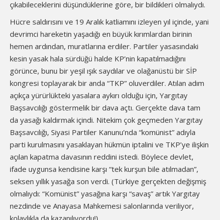
çıkabileceklerini düşündüklerine göre, bir bildikleri olmalıydı.
Hücre saldırısını ve 19 Aralık katliamını izleyen yıl içinde, yani
devrimci hareketin yaşadığı en büyük kırımlardan birinin
hemen ardından, muratlarına erdiler. Partiler yasasındaki
kesin yasak hala sürdüğü halde KP’nin kapatılmadığını
görünce, bunu bir yeşil ışık saydılar ve olağanüstü bir SİP
kongresi toplayarak bir anda “TKP” oluverdiler. Atılan adım
açıkça yürürlükteki yasalara aykırı olduğu için, Yargıtay
Başsavcılığı göstermelik bir dava açtı. Gerçekte dava tam
da yasağı kaldırmak içindi. Nitekim çok geçmeden Yargıtay
Başsavcılığı, Siyasi Partiler Kanunu’nda “komünist” adıyla
parti kurulmasını yasaklayan hükmün iptalini ve TKP’ye ilişkin
açılan kapatma davasının reddini istedi. Böylece devlet,
ifade uygunsa kendisine karşı “tek kurşun bile atılmadan”,
seksen yıllık yasağa son verdi. (Türkiye gerçekten değişmiş
olmalıydı: “Komünist” yasağına karşı “savaş” artık Yargıtay
nezdinde ve Anayasa Mahkemesi salonlarında veriliyor,
kolaylıkla da kazanılıyordu!)