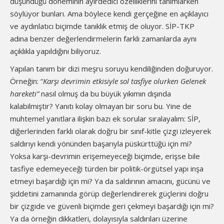
düşündüğü döneminin ayırdedici özelliklerini tanımlarken
söylüyor bunları. Ama böylece kendi gerçeğine en açıklayıcı
ve aydınlatıcı biçimde tanıklık etmiş de oluyor. SİP-TKP
adına benzer değerlendirmelerin farklı zamanlarda aynı
açıklıkla yapıldığını biliyoruz.
Yapılan tanım bir dizi meşru soruyu kendiliğinden doğuruyor.
Örneğin: “
Karşı devrimin etkisiyle sol tasfiye olurken Gelenek
hareketi”
nasıl olmuş da bu büyük yıkımın dışında
kalabilmiştir? Yanıtı kolay olmayan bir soru bu. Yine de
muhtemel yanıtlara ilişkin bazı ek sorular sıralayalım: SİP,
diğerlerinden farklı olarak doğru bir sınıf-kitle çizgi izleyerek
saldırıyı kendi yönünden başarıyla püskürttüğü için mi?
Yoksa karşı-devrimin erişemeyeceği biçimde, erişse bile
tasfiye edemeyeceği türden bir politik-örgütsel yapı inşa
etmeyi başardığı için mi? Ya da saldırının amacını, gücünü ve
şiddetini zamanında görüp değerlendirerek güçlerini doğru
bir çizgide ve güvenli biçimde geri çekmeyi başardığı için mi?
Ya da örneğin dikkatleri, dolayısıyla saldırıları üzerine