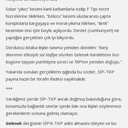
Solun “yıkıcı” kesimi kanlı katliamlarla ezilip F Tipi tecrit
hücrelerine tıkılırken, “bölücü” kesimi uluslararası çapta
komplolarla kargaşaya ve moral yıkıma itilirken, “ılımlı”
kesiminin önü işte böyle açılıyordu. Devlet (cumhuriyet!) ne
yaptığını gerçekten çok iyi biliyordu.
Dördüncü kitaba ilişkin tanıma yeniden dönelim: “
Karşı
devrimin etkisiyle sol tasfiye olurken Gelenek hareketinin bizi
bugüne taşıyan partileşme süreci ve TKP’nin yeniden doğuşu.”
Yukarıda sunulan gerçeklerin ışığında bu sözler, SİP-TKP
payına hazin bir itirafın ifadesi sayılmalıdır.
***
Vardığımız yerde SİP-TKP ancak doğmuş bulunduğuna göre,
konumuzla bağlantılı sınırlar içinde bile ona ilişkin söylenmesi
gerekenlerin sonuna gelmiş olamayız.
Gelenek
dergisinin SİP’in TKP adını almasını izleyen ve bu