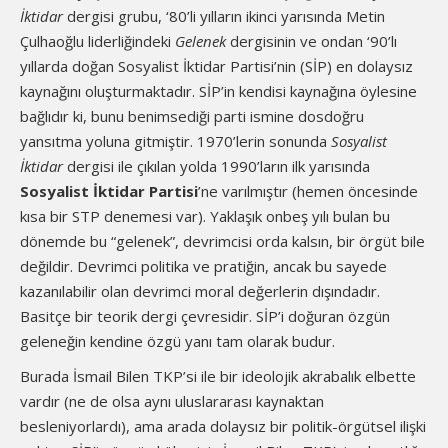
İktidar
dergisi grubu, ‘80’li yılların ikinci yarısında Metin
Çulhaoğlu liderliğindeki
Gelenek
dergisinin ve ondan ‘90’lı
yıllarda doğan Sosyalist İktidar Partisi’nin (SİP) en dolaysız
kaynağını oluşturmaktadır. SİP’in kendisi kaynağına öylesine
bağlıdır ki, bunu benimsediği parti ismine dosdoğru
yansıtma yoluna gitmiştir. 1970’lerin sonunda
Sosyalist
İktidar
dergisi ile çıkılan yolda 1990’ların ilk yarısında
Sosyalist İktidar Partisi
’ne varılmıştır (hemen öncesinde
kısa bir STP denemesi var). Yaklaşık onbeş yılı bulan bu
dönemde bu “gelenek”, devrimcisi orda kalsın, bir örgüt bile
değildir. Devrimci politika ve pratiğin, ancak bu sayede
kazanılabilir olan devrimci moral değerlerin dışındadır.
Basitçe bir teorik dergi çevresidir. SİP’i doğuran özgün
geleneğin kendine özgü yanı tam olarak budur.
Burada İsmail Bilen TKP’si ile bir ideolojik akrabalık elbette
vardır (ne de olsa aynı uluslararası kaynaktan
besleniyorlardı), ama arada dolaysız bir politik-örgütsel ilişki