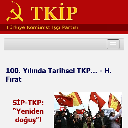
Toggle
navigat
100. Yılında Tarihsel TKP... - H.
Fırat
SİP-TKP:
“Yeniden
doğuş”!