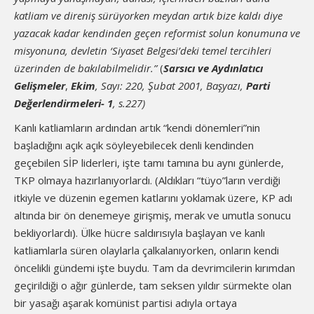
katliam ve direniş sürüyorken meydan artık bize kaldı diye
yazacak kadar kendinden geçen reformist solun konumuna ve
misyonuna, devletin ‘Siyaset Belgesi’deki temel tercihleri
üzerinden de bakılabilmelidir.”
(
Sarsıcı ve Aydınlatıcı
Gelişmeler
,
Ekim
, Sayı: 220, Şubat 2001, Başyazı,
Parti
Değerlendirmeleri- 1
, s.227)
Kanlı katliamların ardından artık “kendi dönemleri”nin
başladığını açık açık söyleyebilecek denli kendinden
geçebilen SİP liderleri, işte tamı tamına bu aynı günlerde,
TKP olmaya hazırlanıyorlardı. (Aldıkları “tüyo”ların verdiği
itkiyle ve düzenin egemen katlarını yoklamak üzere, KP adı
altında bir ön denemeye girişmiş, merak ve umutla sonucu
bekliyorlardı). Ülke hücre saldırısıyla başlayan ve kanlı
katliamlarla süren olaylarla çalkalanıyorken, onların kendi
öncelikli gündemi işte buydu. Tam da devrimcilerin kırımdan
geçirildiği o ağır günlerde, tam seksen yıldır sürmekte olan
bir yasağı aşarak komünist partisi adıyla ortaya