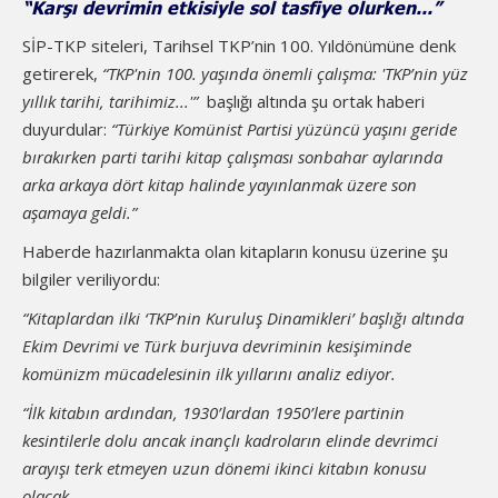
“Karşı devrimin etkisiyle sol tasfiye olurken...”
SİP-TKP siteleri, Tarihsel TKP’nin 100. Yıldönümüne denk
getirerek,
“TKP'nin 100. yaşında önemli çalışma: 'TKP’nin yüz
yıllık tarihi, tarihimiz...'”
başlığı altında şu ortak haberi
duyurdular:
“Türkiye Komünist Partisi yüzüncü yaşını geride
bırakırken parti tarihi kitap çalışması sonbahar aylarında
arka arkaya dört kitap halinde yayınlanmak üzere son
aşamaya geldi.”
Haberde hazırlanmakta olan kitapların konusu üzerine şu
bilgiler veriliyordu:
“Kitaplardan ilki ‘TKP’nin Kuruluş Dinamikleri’ başlığı altında
Ekim Devrimi ve Türk burjuva devriminin kesişiminde
komünizm mücadelesinin ilk yıllarını analiz ediyor.
“İlk kitabın ardından, 1930’lardan 1950’lere partinin
kesintilerle dolu ancak inançlı kadroların elinde devrimci
arayışı terk etmeyen uzun dönemi ikinci kitabın konusu
olacak.