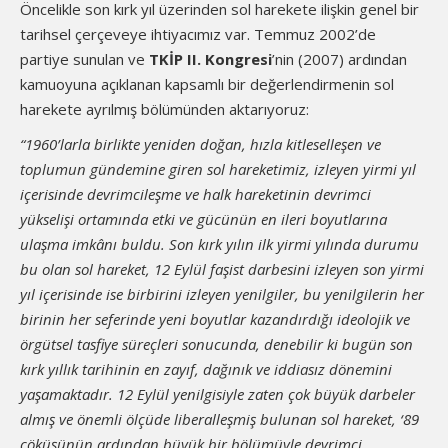
Öncelikle son kırk yıl üzerinden sol harekete ilişkin genel bir
tarihsel çerçeveye ihtiyacımız var. Temmuz 2002’de
partiye sunulan ve
TKİP II. Kongresi
’nin (2007) ardından
kamuoyuna açıklanan kapsamlı bir değerlendirmenin sol
harekete ayrılmış bölümünden aktarıyoruz:
“1960’larla birlikte yeniden doğan, hızla kitleselleşen ve
toplumun gündemine giren sol hareketimiz, izleyen yirmi yıl
içerisinde devrimcileşme ve halk hareketinin devrimci
yükselişi ortamında etki ve gücünün en ileri boyutlarına
ulaşma imkânı buldu. Son kırk yılın ilk yirmi yılında durumu
bu olan sol hareket, 12 Eylül faşist darbesini izleyen son yirmi
yıl içerisinde ise birbirini izleyen yenilgiler, bu yenilgilerin her
birinin her seferinde yeni boyutlar kazandırdığı ideolojik ve
örgütsel tasfiye süreçleri sonucunda, denebilir ki bugün son
kırk yıllık tarihinin en zayıf, dağınık ve iddiasız dönemini
yaşamaktadır. 12 Eylül yenilgisiyle zaten çok büyük darbeler
almış ve önemli ölçüde liberalleşmiş bulunan sol hareket, ‘89
çöküşünün ardından büyük bir bölümüyle devrimci