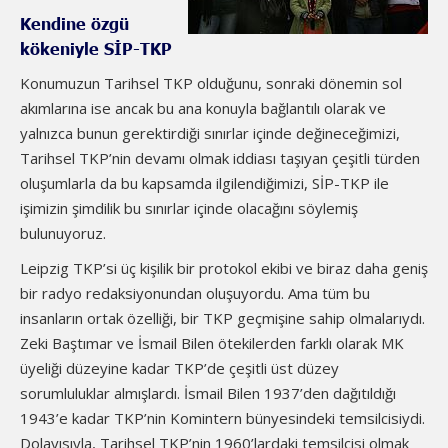
Kendine özgü
kökeniyle SİP-TKP
Konumuzun Tarihsel TKP olduğunu, sonraki dönemin sol
akımlarına ise ancak bu ana konuyla bağlantılı olarak ve
yalnızca bunun gerektirdiği sınırlar içinde değineceğimizi,
Tarihsel TKP’nin devamı olmak iddiası taşıyan çeşitli türden
oluşumlarla da bu kapsamda ilgilendiğimizi, SİP-TKP ile
işimizin şimdilik bu sınırlar içinde olacağını söylemiş
bulunuyoruz.
Leipzig TKP’si üç kişilik bir protokol ekibi ve biraz daha geniş
bir radyo redaksiyonundan oluşuyordu. Ama tüm bu
insanların ortak özelliği, bir TKP geçmişine sahip olmalarıydı.
Zeki Baştımar ve İsmail Bilen ötekilerden farklı olarak MK
üyeliği düzeyine kadar TKP’de çeşitli üst düzey
sorumluluklar almışlardı. İsmail Bilen 1937’den dağıtıldığı
1943’e kadar TKP’nin Komintern bünyesindeki temsilcisiydi.
Dolayısıyla, Tarihsel TKP’nin 1960’lardaki temsilcisi olmak