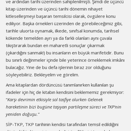
ve ardından tarihi üzerinden sahiplenilmişti. Şimdi de üçüncü
kitap üzerinden ve üçüncü tarihi dönemin nihayet
kitleselleşmeyi başaran temsilcisi olarak, övgülere konu
ediliyor. Başka örnekleri üzerinden de görebileceğimiz gibi,
tarihle uluorta oynamak, ilkede, sınıfsal konumda, tarihsel
kökende temelden ayrı ya da farklı olanları aynı çuvala
tıkıştırarak bundan en maharetli sonuçlar çıkarmak
(çıkardığını sanmak!) bu insanların en büyük marifetidir. Bunu
bu sınırlı değinmeler içinde bile yeterince örneklemek imkânı
bulacağız. Yine de bu defa işlerinin biraz zor olduğunu
söyleyebiliriz. Bekleyelim ve görelim.
Ama kitaplardan dördüncüsü tanımlanırken kullanılan şu
ifadeler için hiç de kitabın kendisini beklememiz gerekmiyor:
“
Karşı devrimin etkisiyle sol tasfiye olurken Gelenek
hareketinin bizi bugüne taşıyan partileşme süreci ve TKP’nin
yeniden doğuşu.”
SİP-TKP, TKP tarihinin kendisi tarafından temsil edildiğini