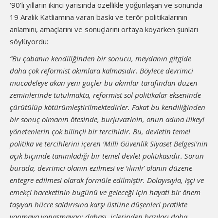
‘90’lı yılların ikinci yarısında özellikle yoğunlaşan ve sonunda
19 Aralık Katliamına varan baskı ve terör politikalarının
anlamını, amaçlarını ve sonuçlarını ortaya koyarken şunları
söylüyordu:
“Bu çabanın kendiliğinden bir sonucu, meydanın gitgide
daha çok reformist akımlara kalmasıdır. Böylece devrimci
mücadeleye akan yeni güçler bu akımlar tarafından düzen
zeminlerinde tutulmakta, reformist sol politikalar ekseninde
çürütülüp kötürümleştirilmektedirler. Fakat bu kendiliğinden
bir sonuç olmanın ötesinde, burjuvazinin, onun adına ülkeyi
yönetenlerin çok bilinçli bir tercihidir. Bu, devletin temel
politika ve tercihlerini içeren ‘Milli Güvenlik Siyaset Belgesi’nin
açık biçimde tanımladığı bir temel devlet politikasıdır. Sorun
burada, devrimci olanın ezilmesi ve ‘ılımlı’ olanın düzene
entegre edilmesi olarak formüle edilmiştir. Dolayısıyla, işçi ve
emekçi hareketinin bugünü ve geleceği için hayati bir önem
taşıyan hücre saldırısına karşı üstüne düşenleri pratikte
yapmaya yanaşmayan; dahası, içlerinden bazıları daha