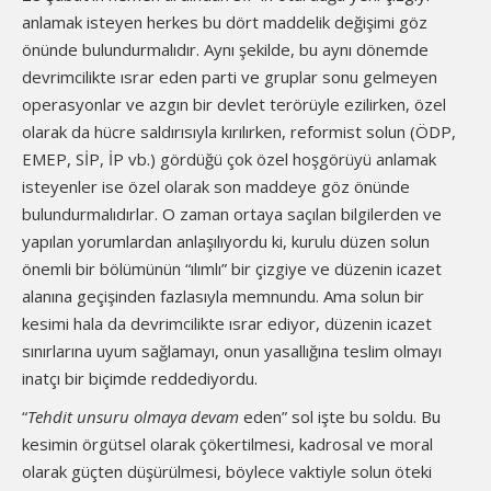
anlamak isteyen herkes bu dört maddelik değişimi göz
önünde bulundurmalıdır. Aynı şekilde, bu aynı dönemde
devrimcilikte ısrar eden parti ve gruplar sonu gelmeyen
operasyonlar ve azgın bir devlet terörüyle ezilirken, özel
olarak da hücre saldırısıyla kırılırken, reformist solun (ÖDP,
EMEP, SİP, İP vb.) gördüğü çok özel hoşgörüyü anlamak
isteyenler ise özel olarak son maddeye göz önünde
bulundurmalıdırlar. O zaman ortaya saçılan bilgilerden ve
yapılan yorumlardan anlaşılıyordu ki, kurulu düzen solun
önemli bir bölümünün “ılımlı” bir çizgiye ve düzenin icazet
alanına geçişinden fazlasıyla memnundu. Ama solun bir
kesimi hala da devrimcilikte ısrar ediyor, düzenin icazet
sınırlarına uyum sağlamayı, onun yasallığına teslim olmayı
inatçı bir biçimde reddediyordu.
“
Tehdit unsuru olmaya devam
eden” sol işte bu soldu. Bu
kesimin örgütsel olarak çökertilmesi, kadrosal ve moral
olarak güçten düşürülmesi, böylece vaktiyle solun öteki