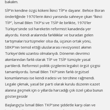
bakalım.
SİP’in kendine özgü kökeni İkinci TİP’e dayanır. Behice Boran
önderliğinde 1970’lerin ikinci yarısında sahneye çıkan “İkinci
TİP”, İsmail Bilen TKP’si ve TSİP ile birlikte, 1970’ler
Türkiye’sinde sol hareketin reformist kanadında yer
alıyordu. Kendi aralarında farklılıklar ve buradan gelen
tartışmalar/sürtüşmeler olsa da, üçünün ortak yönü,
SBKP’nin temsil ettiği uluslararası revizyonist akımın
Türkiye’deki uzantısı olmalarıydı. Dönemin devrimci
akımlarından farklı olarak TİP ve TSİP tümüyle yasal
partilerdi. Reformist politik çizgilerini legalist örgüt çizgisi
tamamlıyordu. İsmail Bilen TKP’sinin farklı örgütsel
konumlanması ise kendi iradesi ve tercihine rağmendi.
Legale çıkmak, yasal bir parti olarak kurulu düzenin icazet
alanına geçmek için o yıllarda harcadığı çok özel çaba bunun
göstergesidir
Başlangıçta İsmail Bilen TKP’sine şiddetle karşı olan ve