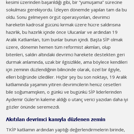
kesimi üzerinden başarıldığı gibi, bir “yumuşama” sürecine
sokulması gerekiyordu. İzleyen dönemde yapılan tam da bu
oldu. Sonu gelmeyen örgüt operasyonları, devrimci
hareketin kadrosal gücünü kırmak üzere hücre saldırısına
hazırlık, bu hazırlık içinde önce Ulucanlar ve ardından 19
Aralık Katliamları, tüm bunlar bunun içindi. Başta SİP olmak
üzere, dönemin hemen tüm reformist akımları, olup
bitenleri, saldırı altındaki devrimci harekete destekten geri
durmak anlamında, uzak bir ilgisizlikle, ama böylece kendileri
için zeminin düzlendiğinin bilincinde olarak, özel bir ilgiyle,
elleri böğründe izlediler. Hiçbir şey bu son noktayı, 19 Aralık
katliamında yaşamını yitiren devrimcilerin henüz cesetleri
bile soğumamışken, o günkü ve bugünkü SİP liderlerinden
Aydemir Güler’in kaleme aldığı o utanç verici yazıdan daha iyi
gözler önünde seremezdi.
Akıtılan devrimci kanıyla düzlenen zemin
TKİP katliamın ardından yaptığı değerlendirmelerin birinde,