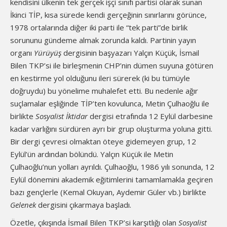
kendisini ülkenin tek gerçek işçi sınıfı partisi olarak sunan
İkinci TİP, kısa sürede kendi gerçeğinin sınırlarını görünce,
1978 ortalarında diğer iki parti ile “tek parti”de birlik
sorununu gündeme almak zorunda kaldı. Partinin yayın
organı
Yürüyüş
dergisinin başyazarı Yalçın Küçük, İsmail
Bilen TKP’si ile birleşmenin CHP’nin dümen suyuna götüren
en kestirme yol olduğunu ileri sürerek (ki bu tümüyle
doğruydu) bu yönelime muhalefet etti. Bu nedenle ağır
suçlamalar eşliğinde TİP’ten kovulunca, Metin Çulhaoğlu ile
birlikte
Sosyalist İktidar
dergisi etrafında 12 Eylül darbesine
kadar varlığını sürdüren ayrı bir grup oluşturma yoluna gitti.
Bir dergi çevresi olmaktan öteye gidemeyen grup, 12
Eylül’ün ardından bölündü. Yalçın Küçük ile Metin
Çulhaoğlu’nun yolları ayrıldı. Çulhaoğlu, 1986 yılı sonunda, 12
Eylül dönemini akademik eğitimlerini tamamlamakla geçiren
bazı gençlerle (Kemal Okuyan, Aydemir Güler vb.) birlikte
Gelenek
dergisini çıkarmaya başladı.
Özetle, çıkışında İsmail Bilen TKP’si karşıtlığı olan
Sosyalist