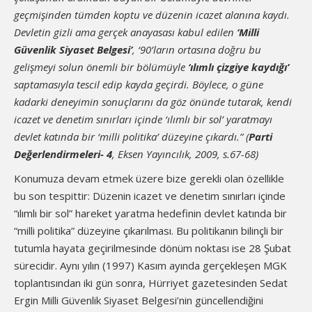
geçmişinden tümden koptu ve düzenin icazet alanına kaydı.
Devletin gizli ama gerçek anayasası kabul edilen
‘Milli
Güvenlik Siyaset Belgesi’
, ‘90’ların ortasına doğru bu
gelişmeyi solun önemli bir bölümüyle
‘ılımlı çizgiye kaydığı’
saptamasıyla tescil edip kayda geçirdi. Böylece, o güne
kadarki deneyimin sonuçlarını da göz önünde tutarak, kendi
icazet ve denetim sınırları içinde ‘ılımlı bir sol’ yaratmayı
devlet katında bir ‘milli politika’ düzeyine çıkardı.”
(
Parti
Değerlendirmeleri- 4
, Eksen Yayıncılık, 2009, s.67-68)
Konumuza devam etmek üzere bize gerekli olan özellikle
bu son tespittir: Düzenin icazet ve denetim sınırları içinde
“ılımlı bir sol” hareket yaratma hedefinin devlet katında bir
“milli politika” düzeyine çıkarılması. Bu politikanın bilinçli bir
tutumla hayata geçirilmesinde dönüm noktası ise 28 Şubat
sürecidir. Aynı yılın (1997) Kasım ayında gerçekleşen MGK
toplantısından iki gün sonra, Hürriyet gazetesinden Sedat
Ergin Milli Güvenlik Siyaset Belgesi’nin güncellendiğini