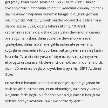
gelişmeyi konu eden sayısında (69 /Kasım 2001) şunlar
söyleniyordu:
“TKP açılımı solda bir dönemin kapanışına denk
düşmektedir.”
Kapanan dönemin hangisi olduğunu görmüş
bulunuyoruz. Peki bu yüksek perdeli iddiayı dile getiren kim
olabilir sizce? Evet, doğru tahmin ettiniz. 19 Aralık
katliamının sabahında, daha otuza yakın devrimcinin cesedi
bile soğumamışken, daha yüzlerce devrimci kan revan
içindeyken, daha hapishane çatılarından ateşe verilmiş
koğuşların dumanları tütüyorken, battaniyeler sarınmış kadın
tutsaklar “bizi diri diri yaktılar” diye acı içinde haykırıyorken,
el ovuştururcasına artık devrimci-demokrasinin dönemi bitti,
bizim dönemimiz başlıyor diyebilen o aynı kişi: SİP’li Aydemir
Güler!
Bu sözlerin korkunç bir katliamın dehşeti içinde yaşanan bir
anlık bir akıl tutulmasının ürünü olmadığını, yalnızca yukarıya
aldığımız ifade değil, bu ifadenin yer aldığı yazının başlığı da
açıklıkla ortaya koyuyor:
“TKP: Bir perde açılıyor.”