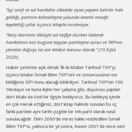
“İşçi sınıfı ve sol hareketin ülkedeki siyasi yaşamı belirler hale
geldiği, partinin kitleselleşme yolunda önemli mesafe
kaydettiği yıllar üçüncü kitapta inceleniyor.
“Karşı devrimin etkisiyle sol tasfiye olurken Gelenek
hareketinin bizi bugüne taşıyan partileşme süreci ve TKP’nin
yeniden doğuşu ise son kitabın konusu olacak.”
(10 Eylül
2020).
Haber yeterine açık olmalı: İlk iki kitabın Tarihsel TKP’yi,
üçüncü kitabın İsmail Bilen TKP’sini ve sonuncusunun ise
bildiğimiz SİP’i konu alacağı bildiriliyor. Tarihsel TKP’nin 100.
Yılındayız ve buna ilişkin her çalışma gibi, duyurusu yapılan
dört kitabı da özel bir ilgiyle bekliyoruz. Bu bekleyiş içinde
en çok merak ettiğimiz, dört kitap halinde sunulan bu üç
farklı partinin aynı tarihi çizgide bir tek parti olarak nasıl
sunulacağıdır. Ekim 2000’de miras hakkı reddedilen İsmail
Bilen TKP’si, yalnızca bir yıl sonra, Kasım 2001’de önce isim