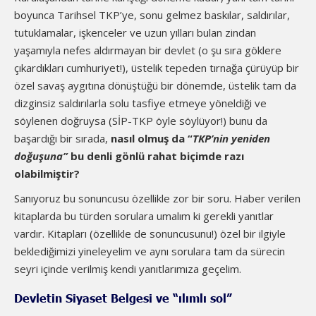
boyunca Tarihsel TKP’ye, sonu gelmez baskılar, saldırılar,
tutuklamalar, işkenceler ve uzun yılları bulan zindan
yaşamıyla nefes aldırmayan bir devlet (o şu sıra göklere
çıkardıkları cumhuriyet!), üstelik tepeden tırnağa çürüyüp bir
özel savaş aygıtına dönüştüğü bir dönemde, üstelik tam da
dizginsiz saldırılarla solu tasfiye etmeye yöneldiği ve
söylenen doğruysa (SİP-TKP öyle söylüyor!) bunu da
başardığı bir sırada,
nasıl olmuş da “
TKP’nin yeniden
doğuşuna”
bu denli gönlü rahat biçimde razı
olabilmiştir?
Sanıyoruz bu sonuncusu özellikle zor bir soru. Haber verilen
kitaplarda bu türden sorulara umalım ki gerekli yanıtlar
vardır. Kitapları (özellikle de sonuncusunu!) özel bir ilgiyle
beklediğimizi yineleyelim ve aynı sorulara tam da sürecin
seyri içinde verilmiş kendi yanıtlarımıza geçelim.
Devletin Siyaset Belgesi ve “ılımlı sol”