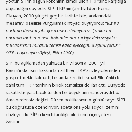
yoktur. SİP’in özgün kökeninin İsmail Bilen TKP’sine karşıtlığa
dayandığını söyledik. SİP-TKP’nin şimdiki lideri Kemal
Okuyan, 2000 yılı gibi geç bir tarihte bile, aralarındaki
mesafeyi özellikle vurgulamak ihtiyacı duyuyordu:
“Biz bu
partinin devamı gibi gözükmek istemiyoruz. Çünkü bu
partinin tarihinin belli bölümlerinin Türkiye'deki sosyalist
mücadelenin mirasını temsil edemeyeceğini düşünüyoruz.”
(YKP radyosuyla söyleşi, Ekim 2000).
SİP, bu açıklamadan yalnızca bir yıl sonra, 2001 yılı
Kasım’ında, isim hakkını İsmail Bilen TKP’si izleyicilerinden
gasp etmekle kalmadı, bir anda kendini İsmail Bilen’inki de
dahil tüm TKP tarihinin biricik temsilcisi de ilan etti. Bünyede
sakatlıklar yaratacak türden bir büyük ani manevraydı bu.
Ama nedensiz değildi. Düzen politikasının o günkü seyri SİP’i
bu doğrultuda özendiriyor, adeta ona yolu açıyor, zemini
düzlüyordu. SİP’in kendi tanıklığı bile bunun için yeterli
kanıttır.