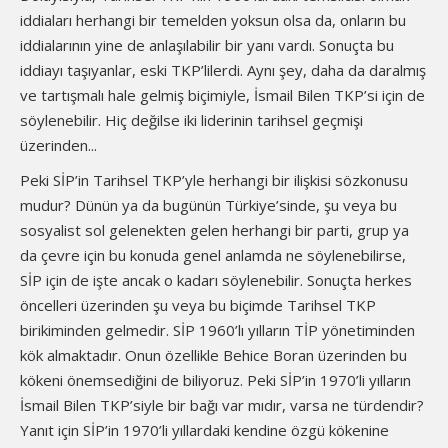
iddiaları herhangi bir temelden yoksun olsa da, onların bu
iddialarının yine de anlaşılabilir bir yanı vardı. Sonuçta bu
iddiayı taşıyanlar, eski TKP’lilerdi. Aynı şey, daha da daralmış
ve tartışmalı hale gelmiş biçimiyle, İsmail Bilen TKP’si için de
söylenebilir. Hiç değilse iki liderinin tarihsel geçmişi
üzerinden...
Peki SİP’in Tarihsel TKP’yle herhangi bir ilişkisi sözkonusu
mudur? Dünün ya da bugünün Türkiye’sinde, şu veya bu
sosyalist sol gelenekten gelen herhangi bir parti, grup ya
da çevre için bu konuda genel anlamda ne söylenebilirse,
SİP için de işte ancak o kadarı söylenebilir. Sonuçta herkes
öncelleri üzerinden şu veya bu biçimde Tarihsel TKP
birikiminden gelmedir. SİP 1960’lı yılların TİP yönetiminden
kök almaktadır. Onun özellikle Behice Boran üzerinden bu
kökeni önemsediğini de biliyoruz. Peki SİP’in 1970’li yılların
İsmail Bilen TKP’siyle bir bağı var mıdır, varsa ne türdendir?
Yanıt için SİP’in 1970’li yıllardaki kendine özgü kökenine