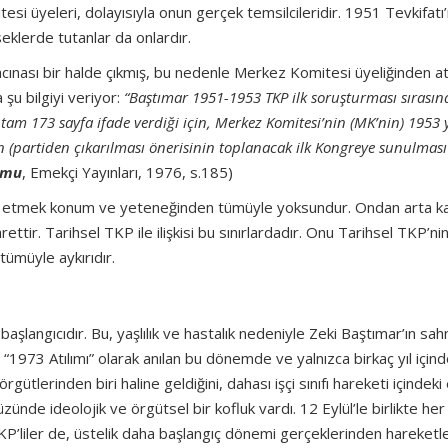
si üyeleri, dolayısıyla onun gerçek temsilcileridir. 1951 Tevkifatı
eklerde tutanlar da onlardır.
cınası bir halde çıkmış, bu nedenle Merkez Komitesi üyeliğinden atı
şu bilgiyi veriyor:
“Baştımar 1951-1953 TKP ilk soruşturması sırasın
tam 173 sayfa ifade verdiği için, Merkez Komitesi’nin (MK’nin) 1953 y
en (partiden çıkarılması önerisinin toplanacak ilk Kongreye sunulması
umu
, Emekçi Yayınları, 1976, s.185)
sil etmek konum ve yeteneğinden tümüyle yoksundur. Ondan arta k
ttir. Tarihsel TKP ile ilişkisi bu sınırlardadır. Onu Tarihsel TKP’ni
tümüyle aykırıdır.
şlangıcıdır. Bu, yaşlılık ve hastalık nedeniyle Zeki Baştımar’ın sa
r. “1973 Atılımı” olarak anılan bu dönemde ve yalnızca birkaç yıl içind
örgütlerinden biri haline geldiğini, dahası işçi sınıfı hareketi içindeki
nde ideolojik ve örgütsel bir kofluk vardı. 12 Eylül’le birlikte her
KP’liler de, üstelik daha başlangıç dönemi gerçeklerinden hareketle