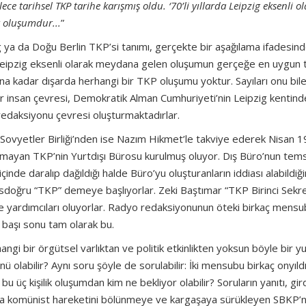
e tarihsel TKP tarihe karışmış oldu. ‘70’li yıllarda Leipzig eksenli o
r oluşumdur...
”
zig ya da Doğu Berlin TKP’si tanımı, gerçekte bir aşağılama ifadesin
n Leipzig eksenli olarak meydana gelen oluşumun gerçeğe en uygun 
na kadar dışarda herhangi bir TKP oluşumu yoktur. Sayıları onu bil
 insan çevresi, Demokratik Alman Cumhuriyeti’nin Leipzig kentind
redaksiyonu çevresi oluşturmaktadırlar.
, Sovyetler Birliği’nden ise Nazım Hikmet’le takviye ederek Nisan 
lmayan TKP’nin Yurtdışı Bürosu kurulmuş oluyor. Dış Büro’nun temsi
de daralıp dağıldığı halde Büro’yu oluşturanların iddiası alabildiğ
osdoğru “TKP” demeye başlıyorlar. Zeki Baştımar “TKP Birinci Sekre
 ise yardımcıları oluyorlar. Radyo redaksiyonunun öteki birkaç mens
r başı sonu tam olarak bu.
gi bir örgütsel varlıktan ve politik etkinlikten yoksun böyle bir yu
ü olabilir? Aynı soru şöyle de sorulabilir: İki mensubu birkaç onyıld
üç kişilik oluşumdan kim ne bekliyor olabilir? Soruların yanıtı, gird
ünya komünist hareketini bölünmeye ve kargaşaya sürükleyen SBKP’n