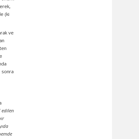
rerek,
e (ki
arak ve
yan
eten
le
ında
n sonra
a
l edilen
bir
ayıda
önemde