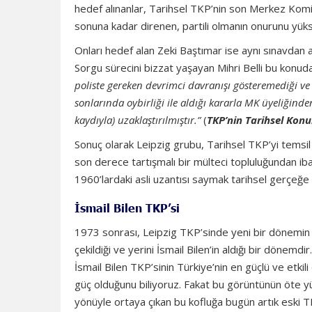
hedef alınanlar, Tarihsel TKP’nin son Merkez Komite
sonuna kadar direnen, partili olmanın onurunu yüks
Onları hedef alan Zeki Baştımar ise aynı sınavdan a
Sorgu sürecini bizzat yaşayan Mihri Belli bu konuda 
poliste gereken devrimci davranışı gösteremediği ve 
sonlarında oybirliği ile aldığı kararla MK üyeliğind
kaydıyla) uzaklaştırılmıştır.”
(
TKP’nin Tarihsel Kon
Sonuç olarak Leipzig grubu, Tarihsel TKP’yi tem
son derece tartışmalı bir mülteci topluluğundan ibare
1960’lardaki asli uzantısı saymak tarihsel gerçeğe 
İsmail Bilen TKP’si
1973 sonrası, Leipzig TKP’sinde yeni bir dönemin ba
çekildiği ve yerini İsmail Bilen’in aldığı bir dönemdi
İsmail Bilen TKP’sinin Türkiye’nin en güçlü ve etkili 
güç olduğunu biliyoruz. Fakat bu görüntünün öte yüzü
yönüyle ortaya çıkan bu kofluğa bugün artık eski T