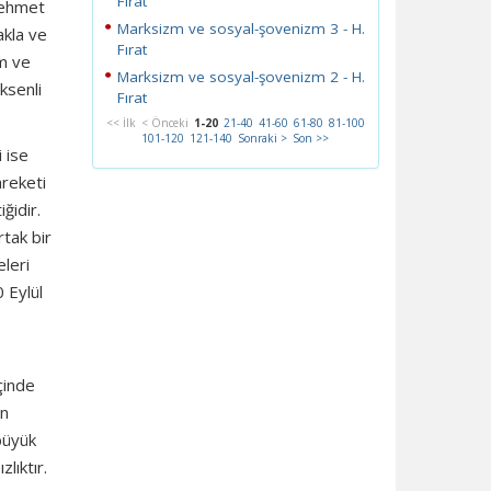
Fırat
Mehmet
Marksizm ve sosyal-şovenizm 3 - H.
akla ve
Fırat
um ve
Marksizm ve sosyal-şovenizm 2 - H.
ksenli
Fırat
<< İlk
< Önceki
1-20
21-40
41-60
61-80
81-100
101-120
121-140
Sonraki >
Son >>
 ise
areketi
ğidir.
rtak bir
leri
 Eylül
çinde
in
büyük
lıktır.