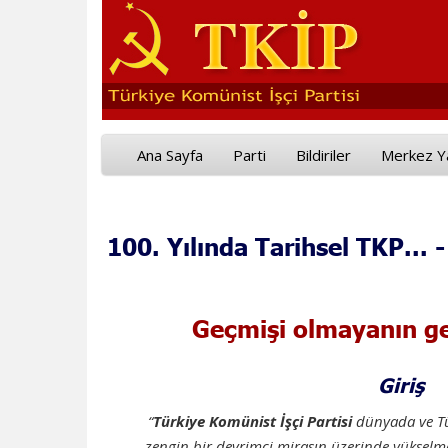
Ana Sayfa
Parti
Bildiriler
Merkez Y
100. Yılında Tarihsel TKP... -
Geçmişi olmayanın ge
Giriş
“
Türkiye Komünist İşçi Partisi
dünyada ve Tür
zengin bir devrimci mirasın üzerinde yükselmek