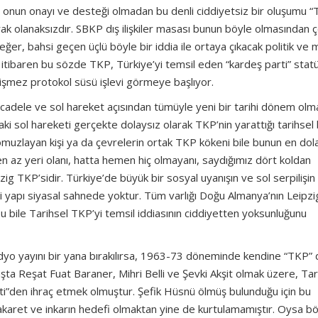
Zira onun onayı ve desteği olmadan bu denli ciddiyetsiz bir oluşumu 
ak olanaksızdır. SBKP dış ilişkiler masası bunun böyle olmasından çe
er, bahsi geçen üçlü böyle bir iddia ile ortaya çıkacak politik ve 
 itibaren bu sözde TKP, Türkiye’yi temsil eden “kardeş parti” stat
eğişmez protokol süsü işlevi görmeye başlıyor.
mücadele ve sol hareket açısından tümüyle yeni bir tarihi dönem olm
ki sol hareketi gerçekte dolaysız olarak TKP’nin yarattığı tarihsel 
omuzlayan kişi ya da çevrelerin ortak TKP kökeni bile bunun en dol
 en az yeri olanı, hatta hemen hiç olmayanı, saydığımız dört koldan
ig TKP’sidir. Türkiye’de büyük bir sosyal uyanışın ve sol serpilişin
tiği yapı siyasal sahnede yoktur. Tüm varlığı Doğu Almanya’nın Leipzi
u bile Tarihsel TKP’yi temsil iddiasının ciddiyetten yoksunluğunu
e radyo yayını bir yana bırakılırsa, 1963-73 döneminde kendine “TKP”
başta Reşat Fuat Baraner, Mihri Belli ve Şevki Akşit olmak üzere, Tar
rti”den ihraç etmek olmuştur. Şefik Hüsnü ölmüş bulunduğu için bu
 hakaret ve inkarın hedefi olmaktan yine de kurtulamamıştır. Oysa b