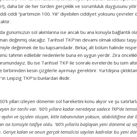
lir!), daha bir de her türden gerçeklik ve sorumluluk duygusunu yiti
iddi ciddi “partimizin 100. Yılı” diyebilen ciddiyet yoksunu çevreler d
aktır.
da günümüzün sol akımlarına ise ancak bu ana konuyla bağlantılı ol
zaman değinmiş olacağız. Tarihsel TKP’nin devamı olmak iddiası taşı
biçimiyle değinmek de bu kapsamdadır. Birkaç alt bölüm halinde nisp
ölümü tahmin edilebilir nedenlerle buna en uygun yerdir. Zira öncelik
 durumundayız. Bu ise Tarihsel TKP ile sonraki evrelerde bu isim alt
birbirinden kesin çizgilerle ayırmayı gerektirir. Yurtdışına çıktıkta
n Leipzig TKP’si bunlardan ilkidir.
0’lı yılları izleyen dönemin sol hareketini konu alıyor ve şu satırlarl
en bir tarihi var. ‘60’lı yıllara kadar neredeyse sadece TKP’de temsi
a aydın ve işçiden oluşan, kitle tabanından yoksun, alabildiğine dar 
an ise tümüyle tasfiye oldu. ‘60’lı yıllarla başlayan yeni döneme az s
tı. Geriye kalan ve onun gerçek temsilcisi sayılan kadrolar bu yeni d