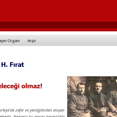
ayın Organı
Arşiv
 H. Fırat
leceği olmaz!
kiye’de zafer ve yenilgilerden oluşan
tedir. Partimiz bu mirası kararlılıkla