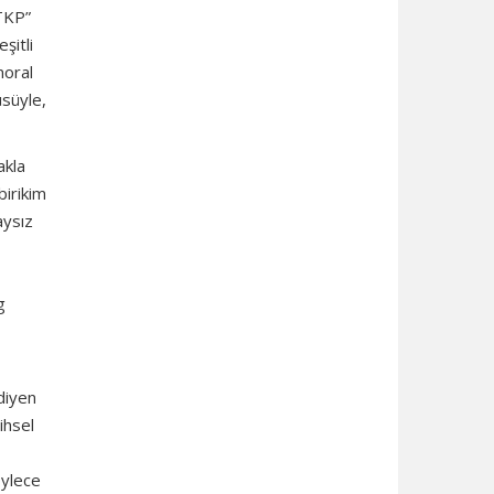
“TKP”
şitli
moral
üsüyle,
akla
birikim
aysız
g
 diyen
ihsel
öylece