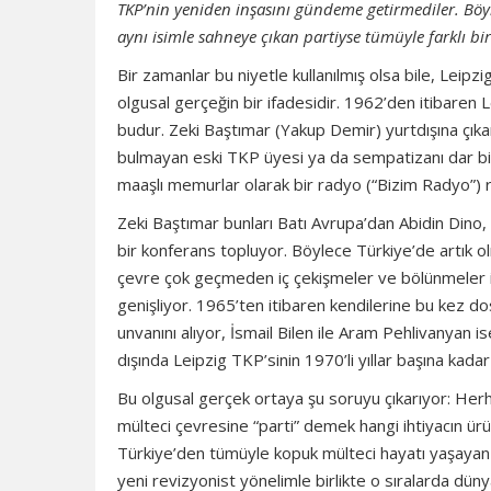
TKP’nin yeniden inşasını gündeme getirmediler. Böylec
aynı isimle sahneye çıkan partiyse tümüyle farklı bi
Bir zamanlar bu niyetle kullanılmış olsa bile, Leip
olgusal gerçeğin bir ifadesidir. 1962’den itibare
budur. Zeki Baştımar (Yakup Demir) yurtdışına çıka
bulmayan eski TKP üyesi ya da sempatizanı dar bir
maaşlı memurlar olarak bir radyo (“Bizim Radyo”) 
Zeki Baştımar bunları Batı Avrupa’dan Abidin Dino
bir konferans topluyor. Böylece Türkiye’de artık o
çevre çok geçmeden iç çekişmeler ve bölünmeler için
genişliyor. 1965’ten itibaren kendilerine bu kez d
unvanını alıyor, İsmail Bilen ile Aram Pehlivanyan
dışında Leipzig TKP’sinin 1970’li yıllar başına kada
Bu olgusal gerçek ortaya şu soruyu çıkarıyor: Herhan
mülteci çevresine “parti” demek hangi ihtiyacın ürün
Türkiye’den tümüyle kopuk mülteci hayatı yaşayan bu 
yeni revizyonist yönelimle birlikte o sıralarda d