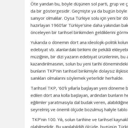
Öte yandan bu, böyle düşünen sol parti, grup ve çe
da bir göstergesidir. Geçmişte ya da bugün böyle d
sanıyor olmalılar. Oysa Türkiye solu için yeni bir
hazırlayan 1960’lar Türkiye’sine daha yakından baka
önceleyen bir tarihsel birikimden geldiklerini gör
Yukarıda o dönemin dört ana ideolojik-politik kolun
edebiyat vb. alanlardaki birikimi de pekâlâ ekleyeb
müziğinin, bir dizi yazarın edebiyat ürünlerinin, b
kazandırılmasının, solun bu yeni tarihi dönemindeki 
bunların TKP’nin tarihsel birikimiyle dolaysız ilişk
sanıkları olmalarını söylemek yeterlidir herhalde.
Tarihsel TKP, ‘60’lı yıllarla başlayan yeni döneme 
edilen dört ana kolla başlayan, ardından bunların h
eğilimler yaratmasıyla dal budak veren, alabildiğine
seyrelmiş ve önemli ölçüde bozulmuş haliyle tablo
TKP’nin 100. Yılı, solun tarihine ve tarihsel kaynakla
olabilmelidir. Bu yapılabildiği ölçüde, bugünün Tür