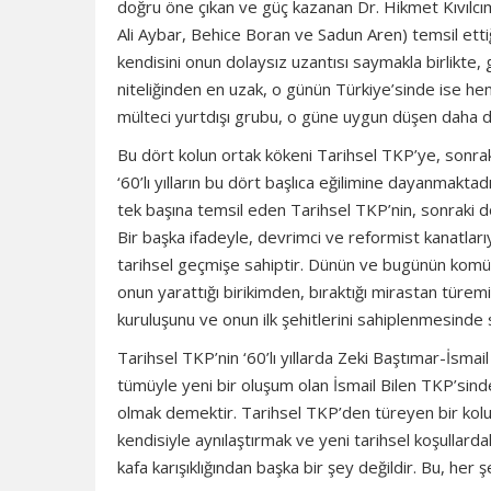
doğru öne çıkan ve güç kazanan Dr. Hikmet Kıvılcı
Ali Aybar, Behice Boran ve Sadun Aren) temsil ettiğ
kendisini onun dolaysız uzantısı saymakla birlikte
niteliğinden en uzak, o günün Türkiye’sinde ise he
mülteci yurtdışı grubu, o güne uygun düşen daha d
Bu dört kolun ortak kökeni Tarihsel TKP’ye, sonrak
‘60’lı yılların bu dört başlıca eğilimine dayanmakt
tek başına temsil eden Tarihsel TKP’nin, sonraki d
Bir başka ifadeyle, devrimci ve reformist kanatları
tarihsel geçmişe sahiptir. Dünün ve bugünün komüni
onun yarattığı birikimden, bıraktığı mirastan türem
kuruluşunu ve onun ilk şehitlerini sahiplenmesinde
Tarihsel TKP’nin ‘60’lı yıllarda Zeki Baştımar-İsmai
tümüyle yeni bir oluşum olan İsmail Bilen TKP’sinde
olmak demektir. Tarihsel TKP’den türeyen bir kolu, ü
kendisiyle aynılaştırmak ve yeni tarihsel koşullar
kafa karışıklığından başka bir şey değildir. Bu, her 