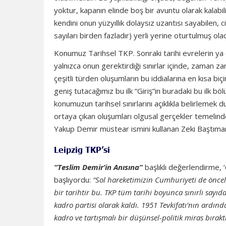
yoktur, kapanın elinde boş bir avuntu olarak kalabi
kendini onun yüzyıllık dolaysız uzantısı sayabilen, c
sayıları birden fazladır) yerli yerine oturtulmuş olac
Konumuz Tarihsel TKP. Sonraki tarihi evrelerin ya 
yalnızca onun gerektirdiği sınırlar içinde, zaman 
çeşitli türden oluşumların bu iddialarına en kısa 
geniş tutacağımız bu ilk “Giriş”in buradaki bu ilk b
konumuzun tarihsel sınırlarını açıklıkla belirlemek
ortaya çıkan oluşumları olgusal gerçekler temelinde 
Yakup Demir müstear ismini kullanan Zeki Baştımar’ı
Leipzig TKP’si
“Teslim Demir’in Anısına”
başlıklı değerlendirme, ‘6
başlıyordu:
“Sol hareketimizin Cumhuriyeti de önceley
bir tarihtir bu. TKP tüm tarihi boyunca sınırlı sayıd
kadro partisi olarak kaldı. 1951 Tevkifatı’nın ardınd
kadro ve tartışmalı bir düşünsel-politik miras bırak