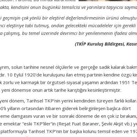
kta, kendisini onun bugünkü temsilcisi ve yarınlara taşıyıcısı sayma
i geçmişin çok yönlü bir eleştirel değerlendirmesinin ürünü olmuştur
i eleştiriye tabi tutmuş, ondan gelecekteki mücadeleler için gerekli 
a çalışmış, bu temel üzerinde devrimci bir yenilenmenin ifadesi olmu
(TKİP Kuruluş Bildirgesi, Kas
ayrım, solun tarihine nesnel ölçülerle ve gerçeğe sadık kalarak bak
ır. 10 Eylül 1920’de kuruluşunu ilan etmiş partinin kendine özgü kiml
llık zorlu ve karmaşık bir örgütsel-siyasal yaşamın ardından 1951 Te
 yeni dönemse onun artık tarihe karıştığını kesinleştirmiştir.
an yeni dönem, Tarihsel TKP’nin yerini kendinden türeyen farklı kolla
0’lı yılların ortasından itibaren giderek belirginleşen başlıca dört
döneme damgasını vuran ve bir sonraki döneme de en çok iz bırakanı
nde emektar “eski TKP’liler”in (Reşat Fuat Baraner, Şevki Akşit vb.) y
ni platformuyla Tarihsel TKP’nin bir başka kolunu temsil eden ve 19