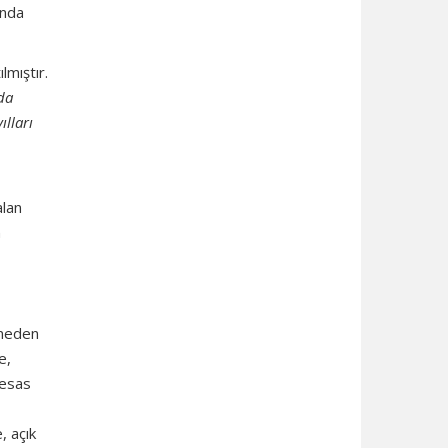
’nda
lmıştır.
da
ılları
alan
n
hneden
e,
 esas
, açık