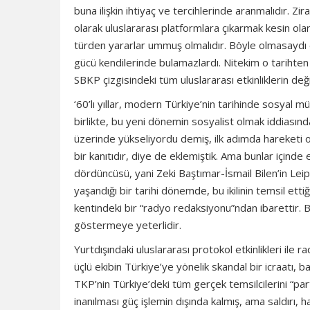
buna ilişkin ihtiyaç ve tercihlerinde aranmalıdır. 
olarak uluslararası platformlara çıkarmak kesin olar
türden yararlar ummuş olmalıdır. Böyle olmasaydı eğ
gücü kendilerinde bulamazlardı. Nitekim o tarihten
SBKP çizgisindeki tüm uluslararası etkinliklerin d
‘60’lı yıllar, modern Türkiye’nin tarihinde sosyal 
birlikte, bu yeni dönemin sosyalist olmak iddiasında
üzerinde yükseliyordu demiş, ilk adımda hareketi 
bir kanıtıdır, diye de eklemiştik. Ama bunlar içinde
dördüncüsü, yani Zeki Baştımar-İsmail Bilen’in Leipz
yaşandığı bir tarihi dönemde, bu ikilinin temsil et
kentindeki bir “radyo redaksiyonu”ndan ibarettir. B
göstermeye yeterlidir.
Yurtdışındaki uluslararası protokol etkinlikleri il
üçlü ekibin Türkiye’ye yönelik skandal bir icraatı, 
TKP’nin Türkiye’deki tüm gerçek temsilcilerini “pa
inanılması güç işlemin dışında kalmış, ama saldırı,