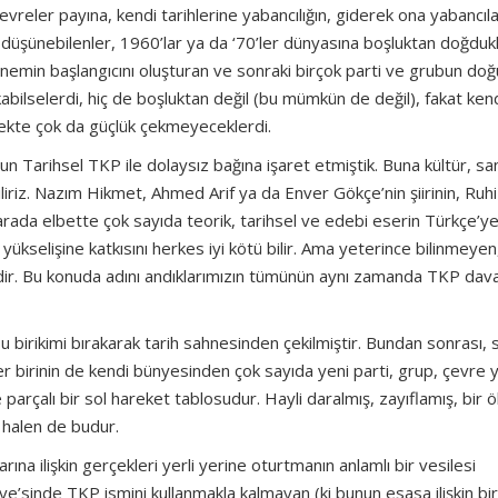
vreler payına, kendi tarihlerine yabancılığın, giderek ona yabancı
üşünebilenler, 1960’lar ya da ‘70’ler dünyasına boşluktan doğdukl
 dönemin başlangıcını oluşturan ve sonraki birçok parti ve grubun d
bilselerdi, hiç de boşluktan değil (bu mümkün de değil), fakat kend
mekte çok da güçlük çekmeyeceklerdi.
un Tarihsel TKP ile dolaysız bağına işaret etmiştik. Buna kültür, sa
iliriz. Nazım Hikmet, Ahmed Arif ya da Enver Gökçe’nin şiirinin, Ruhi
u arada elbette çok sayıda teorik, tarihsel ve edebi eserin Türkçe’y
yükselişine katkısını herkes iyi kötü bilir. Ama yeterince bilinmeye
isidir. Bu konuda adını andıklarımızın tümünün aynı zamanda TKP dava
bu birikimi bırakarak tarih sahnesinden çekilmiştir. Bundan sonrası,
er birinin de kendi bünyesinden çok sayıda yeni parti, grup, çevre 
 parçalı bir sol hareket tablosudur. Hayli daralmış, zayıflamış, bir 
 halen de budur.
rına ilişkin gerçekleri yerli yerine oturtmanın anlamlı bir vesilesi
kiye’sinde TKP ismini kullanmakla kalmayan (ki bunun esasa ilişkin bi