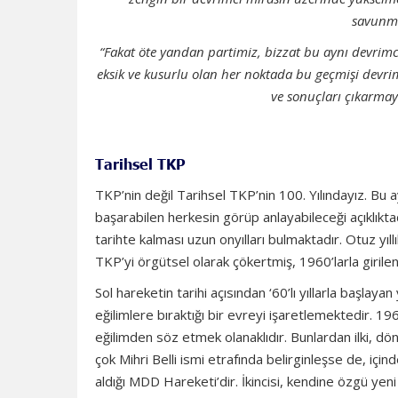
savunma
“Fakat öte yandan partimiz, bizzat bu aynı devrimc
eksik ve kusurlu olan her noktada bu geçmişi devrimc
ve sonuçları çıkarmay
Tarihsel TKP
TKP’nin değil Tarihsel TKP’nin 100. Yılındayız. Bu 
başarabilen herkesin görüp anlayabileceği açıklıktad
tarihte kalması uzun onyılları bulmaktadır. Otuz yı
TKP’yi örgütsel olarak çökertmiş, 1960’larla girilen
Sol hareketin tarihi açısından ‘60’lı yıllarla başlay
eğilimlere bıraktığı bir evreyi işaretlemektedir. 196
eğilimden söz etmek olanaklıdır. Bunlardan ilki, 
çok Mihri Belli ismi etrafında belirginleşse de, içi
aldığı MDD Hareketi’dir. İkincisi, kendine özgü ye