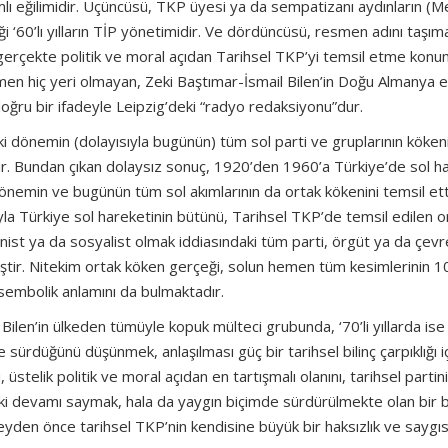
mlı eğilimidir. Üçüncüsü, TKP üyesi ya da sempatizanı aydınların (
i ‘60’lı yılların TİP yönetimidir. Ve dördüncüsü, resmen adını taşım
, gerçekte politik ve moral açıdan Tarihsel TKP’yi temsil etme kon
men hiç yeri olmayan, Zeki Baştımar-İsmail Bilen’in Doğu Almanya e
oğru bir ifadeyle Leipzig’deki “radyo redaksiyonu”dur.
i dönemin (dolayısıyla bugünün) tüm sol parti ve gruplarının kökeni
adır. Bundan çıkan dolaysız sonuç, 1920’den 1960’a Türkiye’de sol h
önemin ve bugünün tüm sol akımlarının da ortak kökenini temsil etti
yla Türkiye sol hareketinin bütünü, Tarihsel TKP’de temsil edilen o
st ya da sosyalist olmak iddiasındaki tüm parti, örgüt ya da çevre
iştir. Nitekim ortak köken gerçeği, solun hemen tüm kesimlerinin 10
 sembolik anlamını da bulmaktadır.
l Bilen’in ülkeden tümüyle kopuk mülteci grubunda, ‘70’li yıllarda ise
 sürdüğünü düşünmek, anlaşılması güç bir tarihsel bilinç çarpıklığı i
stelik politik ve moral açıdan en tartışmalı olanını, tarihsel partin
daki devamı saymak, hala da yaygın biçimde sürdürülmekte olan bir 
şeyden önce tarihsel TKP’nin kendisine büyük bir haksızlık ve saygısız