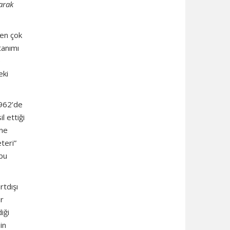
larak
den çok
tanımı
e
eki
1962’de
l ettiği
ine
teri”
ubu
rtdışı
ır
iği
in