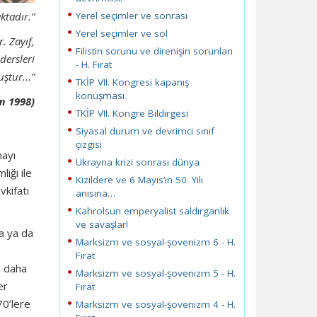
ktadır.”
Yerel seçimler ve sonrası
Yerel seçimler ve sol
. Zayıf,
Filistin sorunu ve direnişin sorunları
dersleri
- H. Fırat
ştur...”
TKİP VII. Kongresi kapanış
konuşması
ım 1998)
TKİP VII. Kongre Bildirgesi
Siyasal durum ve devrimci sınıf
çizgisi
mayı
Ukrayna krizi sonrası dünya
iği ile
Kızıldere ve 6 Mayıs’ın 50. Yılı
vkifatı
anısına…
Kahrolsun emperyalist saldırganlık
ve savaşlar!
ra ya da
Marksizm ve sosyal-şovenizm 6 - H.
Fırat
, daha
Marksizm ve sosyal-şovenizm 5 - H.
er
Fırat
70’lere
Marksizm ve sosyal-şovenizm 4 - H.