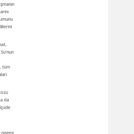
laşmanın
arını
oğumunu
ilerini
nat,
 Su’nun
e
n, tüm
ları
 sözü
ya da
ölçüde
r önemi