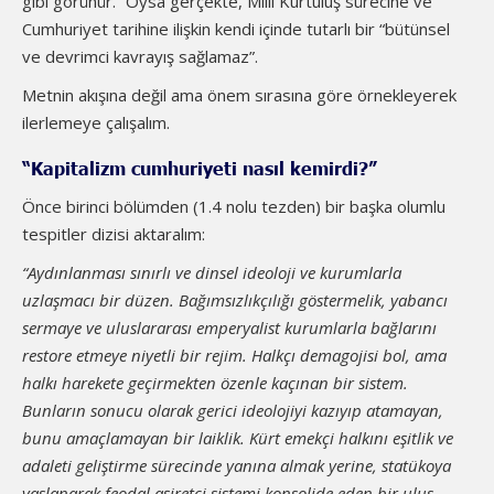
gibi görünür.” Oysa gerçekte, Milli Kurtuluş sürecine ve
Cumhuriyet tarihine ilişkin kendi içinde tutarlı bir “bütünsel
ve devrimci kavrayış sağlamaz”.
Metnin akışına değil ama önem sırasına göre örnekleyerek
ilerlemeye çalışalım.
“Kapitalizm cumhuriyeti nasıl kemirdi?”
Önce birinci bölümden (1.4 nolu tezden) bir başka olumlu
tespitler dizisi aktaralım:
“Aydınlanması sınırlı ve dinsel ideoloji ve kurumlarla
uzlaşmacı bir düzen. Bağımsızlıkçılığı göstermelik, yabancı
sermaye ve uluslararası emperyalist kurumlarla bağlarını
restore etmeye niyetli bir rejim. Halkçı demagojisi bol, ama
halkı harekete geçirmekten özenle kaçınan bir sistem.
Bunların sonucu olarak gerici ideolojiyi kazıyıp atamayan,
bunu amaçlamayan bir laiklik. Kürt emekçi halkını eşitlik ve
adaleti geliştirme sürecinde yanına almak yerine, statükoya
yaslanarak feodal aşiretçi sistemi konsolide eden bir ulus