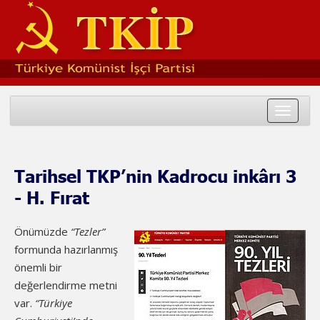
Toggle
navigat
Tarihsel TKP’nin Kadrocu inkârı 3
- H. Fırat
Önümüzde
“Tezler”
formunda hazırlanmış
önemli bir
değerlendirme metni
var.
“Türkiye