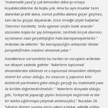
“matematik yasa”yı çok kimseden daha iyi ortaya
koyabileceklerine de kuşku yok. Ama bu aynı insanlar teori
alanından pratik alana, somut politika alanına geçer geçmez,
tam da bu geçişe dayanarak, söze örneğin şöyle başlarlar:
“Devrimci harekette, ‘ordu egemen sınıfın baskı aracıdır’
sözünden başka bir şey bilmeyenler, tarihteki birçok devrimci
sıçramanın nasıl gerçekleştiğini hala kavrayamayanlardır.”
Ardından da eklerler:
“Bu kavrayışsızlığın arkasında ‘iktidar
perspektifi’nden nasibini almamak yatar.”
Kendilerince sersemletici bu türden ön vuruşların ardından
ise nihayet sadede gelirler:
“Askerlerin toplumsal
dinamiklerden etkilenen ve o toplumsal dinamikleri etkileyen
önemli bir unsur olduğu, bu unsurun iç yapısının kimi
kesitlerde yarılmalara gebe olduğu gerçeği bu matematik yasa
ile birlikte değerlendirilmelidir.” “Askerlerin dünyada olduğu
gibi, Türkiye’de yapacağı şeyleri bütünüyle öngörmek ve dar
bir kalıba sığdırmaya çalışmak anlamsız[dır].”
Buradan 28
Şubat’ın dümen suyuna geçiş yalnızca birkaç adımlık yoldur.