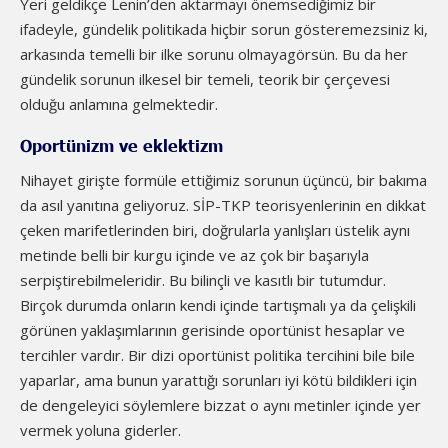
Yeri geldikçe Lenin’den aktarmayı önemsediğimiz bir
ifadeyle, gündelik politikada hiçbir sorun gösteremezsiniz ki,
arkasında temelli bir ilke sorunu olmayagörsün. Bu da her
gündelik sorunun ilkesel bir temeli, teorik bir çerçevesi
olduğu anlamına gelmektedir.
Oportünizm ve eklektizm
Nihayet girişte formüle ettiğimiz sorunun üçüncü, bir bakıma
da asıl yanıtına geliyoruz. SİP-TKP teorisyenlerinin en dikkat
çeken marifetlerinden biri, doğrularla yanlışları üstelik aynı
metinde belli bir kurgu içinde ve az çok bir başarıyla
serpiştirebilmeleridir. Bu bilinçli ve kasıtlı bir tutumdur.
Birçok durumda onların kendi içinde tartışmalı ya da çelişkili
görünen yaklaşımlarının gerisinde oportünist hesaplar ve
tercihler vardır. Bir dizi oportünist politika tercihini bile bile
yaparlar, ama bunun yarattığı sorunları iyi kötü bildikleri için
de dengeleyici söylemlere bizzat o aynı metinler içinde yer
vermek yoluna giderler.