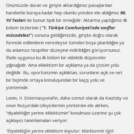
Önümüzde duran ve girişte aktardığımız pasajlardan
hareketle buraya kadar hep olumlu yönden ele aldığımız
90.
Yıl Tezleri
de bunun tipik bir örneğidir. Aktarma yaptığımız ilk
bölüm tezlerinin (
“1. Türkiye Cumhuriyeti’nde sınıflar
mücadelesi”
) sonuna geldiğimizde, girişte doğru olarak
formüle edilenlerin neredeyse tümden boşa çıkarıldığını ya
da anlamsız tespitler düzeyine indirildiğini görüyorsunuz.
İfade uygunsa bu ilk bölüm bir eklektik düşünceler
yığınağıdır. Ama eklektizm bir açıklama ya da çözüm yolu
değildir. Bu, oportünizmin açıklıktan, sorunların açık ve net
bir biçimde ortaya konuluşundan bir kaçış yolu ve
yöntemidir.
Lenin, II. Enternasyonal’in, daha somut olarak da Kautsky ve
onun Rusya’daki izleyicilerinin yöntemini ele alırken,
“diyalektiğin yerine eklektizmin” konulması üzerine şu çok
açıklayıcı tanımlamaları veriyor:
“Diyalektiğin yerine eklektizm koyulur: Marksizmle ilgili