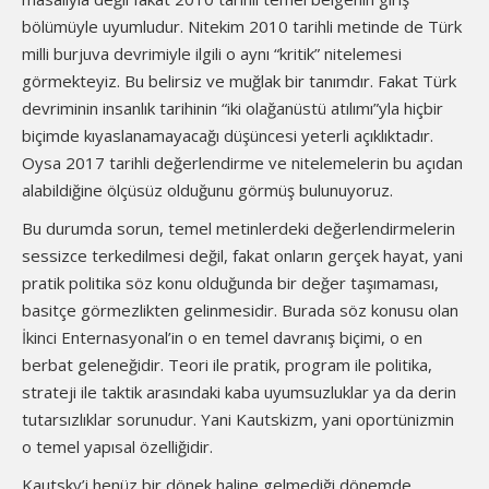
bölümüyle uyumludur. Nitekim 2010 tarihli metinde de Türk
milli burjuva devrimiyle ilgili o aynı “kritik” nitelemesi
görmekteyiz. Bu belirsiz ve muğlak bir tanımdır. Fakat Türk
devriminin insanlık tarihinin “iki olağanüstü atılımı”yla hiçbir
biçimde kıyaslanamayacağı düşüncesi yeterli açıklıktadır.
Oysa 2017 tarihli değerlendirme ve nitelemelerin bu açıdan
alabildiğine ölçüsüz olduğunu görmüş bulunuyoruz.
Bu durumda sorun, temel metinlerdeki değerlendirmelerin
sessizce terkedilmesi değil, fakat onların gerçek hayat, yani
pratik politika söz konu olduğunda bir değer taşımaması,
basitçe görmezlikten gelinmesidir. Burada söz konusu olan
İkinci Enternasyonal’in o en temel davranış biçimi, o en
berbat geleneğidir. Teori ile pratik, program ile politika,
strateji ile taktik arasındaki kaba uyumsuzluklar ya da derin
tutarsızlıklar sorunudur. Yani Kautskizm, yani oportünizmin
o temel yapısal özelliğidir.
Kautsky’i henüz bir dönek haline gelmediği dönemde,