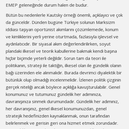
EMEP geleneğinde durum halen de budur.
Bütün bu nedenlerle Kautsky örneği önemli, açıklayıcı ve çok
da günceldir. Dünden bugüne Türkiye solunun Marksizm
iddiası taşıyan oportünist akımlarını çözümlemede, konum
ve kimliklerini yerli yerine oturtmada, fazlasıyla işlevsel ve
aydınlatıcıdır. Bir siyasal akım değerlendirilirken, soyut
plandaki ilkesel ve teorik kabullerine bakmak kendi başına
hiçbir biçimde yeterli değildir. Sorun tam da teori ile
politikanın, strateji ile taktiğin, ilkesel olan ile gündelik olanın
bağı üzerinden ele alınmalıdır. Burada devrimci diyalektik bir
bütünlük olup olmadığı incelenmelidir. İzlenen politik çizginin
gerçek niteliği ancak böylece açıklığa kavuşturulabilir. Genel
konumunuz ve tutumunuz gündelik her adımınıza,
davranışınıza sinmek durumundadır. Gündelik her adımınız,
her davranışınız, genel ilkesel konumunuzdan, genel
stratejik hedefinizden kaynaklanmak, onun tarafından
belirlenmek ve gerisin geri ona hizmet etmek zorundadır.