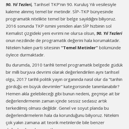
90. Yıl Tezleri,
Tarihsel TKP’nin 90. Kuruluş Yılı vesilesiyle
kaleme alınmış temel bir metindir. SİP-TKP bünyesinde
programatik nitelikte temel bir belge sayıldığını biliyoruz.
2016 sonunda TKP ismini yeniden alan SİP hizbinin sol
Kemalist çizgideki yeni evrimi ne olursa olsun,
90. Yıl Tezleri
onun nezdinde de programatik değerini hala korumaktadır.
Nitekim halen parti sitesinin
“Temel Metinler”
bölümünde
öylece durmaktadır.
Bu durumda, 2010 tarihli temel programatik belgede güdük
bir milli burjuva devrimi olarak değerlendirilen aynı tarihsel
olgu, 2017 tarihli politik yayın organında nasıl olur da “tarihin
gördüğü en büyük devrimler” kategorisinde tanımlanabilir?
Hemen akla gelebileceği gibi bunun nedeni, geçmişe ait bir
değerlendirmenin zaman içinde sessiz sedasız artık
terkedilmiş olması değildir. Genel ve soyut planda bu
değerlendirmelerin hala da korunduğunu biliyoruz. Nitekim
çok yakın zamana ait teorik metinlerde bile benzer