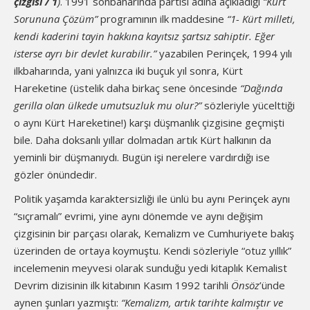
çizgisi / 1
)
. 1991 sonbaharında partisi adına açıkladığı
“Kürt
Sorununa Çözüm”
programının ilk maddesine
“1- Kürt milleti,
kendi kaderini tayin hakkına kayıtsız şartsız sahiptir. Eğer
isterse ayrı bir devlet kurabilir.”
yazabilen Perinçek, 1994 yılı
ilkbaharında, yani yalnızca iki buçuk yıl sonra, Kürt
Hareketine (üstelik daha birkaç sene öncesinde
“Dağında
gerilla olan ülkede umutsuzluk mu olur?”
sözleriyle yücelttiği
o aynı Kürt Hareketine!) karşı düşmanlık çizgisine geçmişti
bile. Daha doksanlı yıllar dolmadan artık Kürt halkının da
yeminli bir düşmanıydı. Bugün işi nerelere vardırdığı ise
gözler önündedir.
Politik yaşamda karaktersizliği ile ünlü bu aynı Perinçek aynı
“sıçramalı” evrimi, yine aynı dönemde ve aynı değişim
çizgisinin bir parçası olarak, Kemalizm ve Cumhuriyete bakış
üzerinden de ortaya koymuştu. Kendi sözleriyle “otuz yıllık”
incelemenin meyvesi olarak sunduğu yedi kitaplık Kemalist
Devrim dizisinin ilk kitabının Kasım 1992 tarihli
Önsöz
’ünde
aynen şunları yazmıştı:
“
Kemalizm, artık tarihte kalmıştır ve