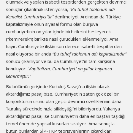
olunmak ve yapılan isabetli tespitlerden gerçekten devrimci
sonuçlar çıkarılmak isteniyorsa,
“Bu tuhaf tablonun adı
Kemalist Cumhuriyet’tir”
denilmeliydi. Ardından da Türkiye
kapitalizmiyle onun siyasal formu olan burjuva
cumhuriyetinin on yıllar içinde birbirilerini besleyerek
(“kemirerek”!) birlikte nasıl çürüdükleri eklenmeliydi. Ama
hayır, Cumhuriyete ilişkin son derece isabetli tespitlerden
nasıl oluyorsa bir anda
“Bu tuhaf tablonun adı kapitalizmdir”
sonucu çıkarılıyor ve bu da Cumhuriyet’in tam karşısına
konuluyor: “
Kapitalizm, Cumhuriyeti on yıllar boyunca
kemirmiştir.”
Bu bölümün girişinde Kurtuluş Savaşı’na ilişkin olarak
aktardığımız pasaj bize, Cumhuriyet’in zaten çok özel bir
konjonktürün ürünü olan geçici devrimci özelliklerinin daha
“kuruluş sürecinde hızla silikleştiği”ni bildiriyordu. Yukarıya
aktardığımız pasaj ise Cumhuriyet’in daha en baştan taşıdığı
temel önemde yapısal kusurları sıralıyor. Ama sonuçta
bütün bunlardan SİP-TKP teorisyenlerinin çıkardıkları