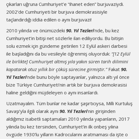
çıkarları uğruna Cumhuriyet’e “ihanet eden” burjuvaziydi.
2002’de Cumhuriyeti bir burjuva demokrasisiyle
taçlandırdığı iddia edilen o aynı burjuvazi!
2010 yılında ve önümüzdeki
90. Yıl Tezleri
’nde, bu kez
Cumhuriyet’in bitişi net sözlerle ilan ediliyordu. Bu bitişin
solu ezmek için gündeme getirilen 12 Eylül askeri darbesi
ile başladığını da bu vesileyle öğrenmiş oluyorduk:
“[12 Eylül
ile birlikte] Cumhuriyet altmış yıla yakın süren tarih dilimini
kapatarak otuz yıllık bir çöküş sürecine girmiştir.”
Fakat
90.
Yıl Tezleri
’nde bunu böyle saptayanlar, yalnızca altı yıl önce
bize Türkiye Cumhuriyeti’nin artık bir burjuva demokrasisi
haline geldiğini müjdeleyen o aynı insanlardı.
Uzatmayalım. Tüm bunlar ne kadar şaşırtıcıysa, Milli Kurtuluş
Savaşı’yla ilgili olarak aynı
90. Yıl Tezleri
’nin girişinden
aldığımız isabetli saptamaları 2010 yılında yapanların, 2017
yılında bu kez tersinden, Cumhuriyet’in ilk onbeş yılına
övgüde 1930’lu yılların Kadrocularını aratmaması da işte o