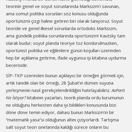
teorinin genel ve soyut sorunlarında Marksizm’i savunan,
ama somut politika sorunları söz konusu olduğunda
oportünizmi çizgi haline getiren biri olarak tanıyoruz. Soyut
teoride ve genel ilkesel sorunlarda ortodoks Marksizm,
ama gündelik politika sorunlarında oportünizm! Kautsky tam
olarak budur; soyut planda teoriye toz kondurulmazken,
oportünist politika ve eğilimlere günün koşulları üzerinden
hep bir açıklama getirme, ifade uygunsa işi kitabına uydurma
becerisidir.
SİP-TKP üzerinden bunun açıklayıcı bir örneğini görmek için,
artık tanıdık olan bir örneği, 28 Şubat’ın dümen suyuna
yerleşmenin nasıl gerekçelendirildiğini hatırlayabiliriz.
AsParti
Ne İstiyor?
kitabının yazarları, teorik planda ordu kurumunun
ne olduğunu herkesten daha iyi bildikleri konusunda bizi
döne döne temin ediyor, dahası bunun Marksizm’in bir
“matematik yasa”sı olduğunun altını çiziyorlardı. Tartışma
salt soyut teori sınırlarında kaldığı sürece onların bu