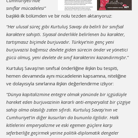
Cumhuriyeti’nde
sınıflar mücadelesi”
başlıklı ilk bölümden ve bir nolu tezden aktarıyoruz:
“Her ulusal süreç gibi Kurtuluş Savaşı da belirli bir sınıfsal
karaktere sahipti. Siyasal önderlikle belirlenen bu karakter,
tartışmasız biçimde burjuvadır. Türkiye’nin genç yeni
burjuvazisi bağımsız devlete giden sürecin önder ve yönetici
gücü olmuş, yeni devlete de sınıf karakterini kazandırmıştır.
”
Kurtuluş Savaşı’nın sınıfsal önderliğine ilişkin bu tespiti,
hemen devamında aynı mücadelenin kapsamına, niteliğine
ve dolayısıyla sınırlarına ilişkin değerlendirme izliyor:
“Dünya kapitalizmine entegre olmak yönünde bir içgüdüyle
hareket eden burjuvazinin kararlı anti-emperyalist bir çizgiye
sahip olma olasılığı zaten sıfırdı. Kurtuluş Savaşı’nın ve
Cumhuriyet’in diğer kusurları da bununla ilgilidir. Halk
kitlelerini emperyalizme ve eski egemen güçlere karşı
seferberliğe geçirmek yerine politik-diplomatik dengeler