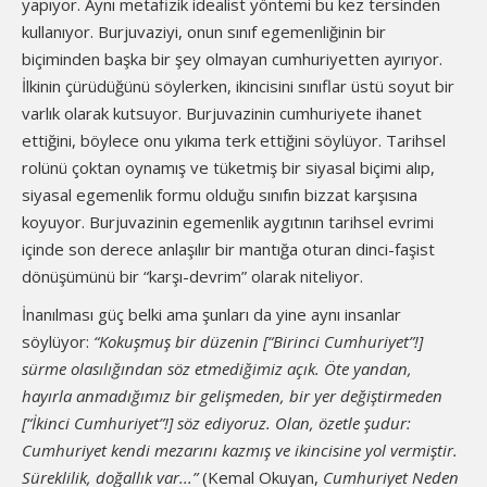
yapıyor. Aynı metafizik idealist yöntemi bu kez tersinden
kullanıyor. Burjuvaziyi, onun sınıf egemenliğinin bir
biçiminden başka bir şey olmayan cumhuriyetten ayırıyor.
İlkinin çürüdüğünü söylerken, ikincisini sınıflar üstü soyut bir
varlık olarak kutsuyor. Burjuvazinin cumhuriyete ihanet
ettiğini, böylece onu yıkıma terk ettiğini söylüyor. Tarihsel
rolünü çoktan oynamış ve tüketmiş bir siyasal biçimi alıp,
siyasal egemenlik formu olduğu sınıfın bizzat karşısına
koyuyor. Burjuvazinin egemenlik aygıtının tarihsel evrimi
içinde son derece anlaşılır bir mantığa oturan dinci-faşist
dönüşümünü bir “karşı-devrim” olarak niteliyor.
İnanılması güç belki ama şunları da yine aynı insanlar
söylüyor:
“Kokuşmuş bir düzenin [“Birinci Cumhuriyet”!]
sürme olasılığından söz etmediğimiz açık. Öte yandan,
hayırla anmadığımız bir gelişmeden, bir yer değiştirmeden
[“İkinci Cumhuriyet”!] söz ediyoruz. Olan, özetle şudur:
Cumhuriyet kendi mezarını kazmış ve ikincisine yol vermiştir.
Süreklilik, doğallık var...”
(Kemal Okuyan,
Cumhuriyet Neden