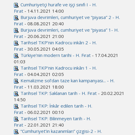
Cumhuriyetçi hurafe ve işçi sınıfı I - H.
Fırat
- 14.11.2021 14:00
Burjuva devrimleri, cumhuriyet ve “piyasa” 2 - H.
Fırat
- 08.08.2021 20:40
Burjuva devrimleri, cumhuriyet ve “piyasa” 1- H.
Fırat
- 20.06.2021 21:00
Tarihsel TKP’nin Kadrocu inkârı 2 - H.
Fırat
- 30.05.2021 04:05
Türkiye’nin modern tarihi - H. Fırat
- 17.04.2021
01:03
Tarihsel TKP’nin Kadrocu inkârı 1 - H.
Fırat
- 04.04.2021 02:05
Kemalizme sol’dan taze kan kampanyası... - H.
Fırat
- 11.03.2021 18:00
Tarihsel TKP: Saklanan tarih - H. Fırat
- 20.02.2021
14:50
Tarihsel TKP: İnkâr edilen tarih - H.
Fırat
- 06.02.2021 00:10
Tarihsel TKP: Bilinmeyen tarih - H.
Fırat
- 22.01.2021 21:40
“Cumhuriyet’in kazanımları” çizgisi-2 - H.