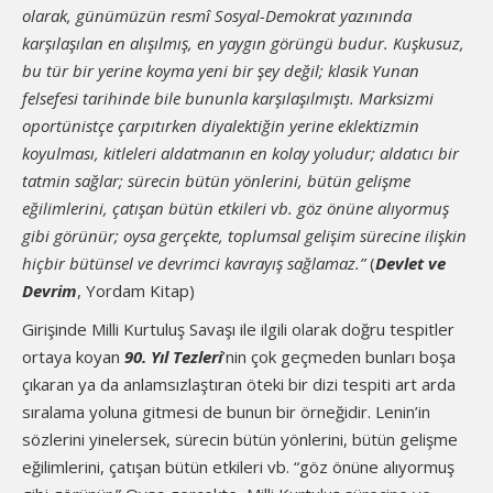
olarak, günümüzün resmî Sosyal-Demokrat yazınında
karşılaşılan en alışılmış, en yaygın görüngü budur. Kuşkusuz,
bu tür bir yerine koyma yeni bir şey değil; klasik Yunan
felsefesi tarihinde bile bununla karşılaşılmıştı. Marksizmi
oportünistçe çarpıtırken diyalektiğin yerine eklektizmin
koyulması, kitleleri aldatmanın en kolay yoludur; aldatıcı bir
tatmin sağlar; sürecin bütün yönlerini, bütün gelişme
eğilimlerini, çatışan bütün etkileri vb. göz önüne alıyormuş
gibi görünür; oysa gerçekte, toplumsal gelişim sürecine ilişkin
hiçbir bütünsel ve devrimci kavrayış sağlamaz.”
(
Devlet ve
Devrim
, Yordam Kitap)
Girişinde Milli Kurtuluş Savaşı ile ilgili olarak doğru tespitler
ortaya koyan
90. Yıl Tezleri
’nin çok geçmeden bunları boşa
çıkaran ya da anlamsızlaştıran öteki bir dizi tespiti art arda
sıralama yoluna gitmesi de bunun bir örneğidir. Lenin’in
sözlerini yinelersek, sürecin bütün yönlerini, bütün gelişme
eğilimlerini, çatışan bütün etkileri vb. “göz önüne alıyormuş