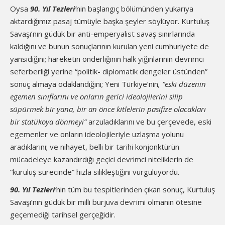
Oysa
90. Yıl Tezleri
’
nin başlangıç bölümünden yukarıya
aktardığımız pasaj tümüyle başka şeyler söylüyor. Kurtuluş
Savaşı’nın güdük bir anti-emperyalist savaş sınırlarında
kaldığını ve bunun sonuçlarının kurulan yeni cumhuriyete de
yansıdığını; hareketin önderliğinin halk yığınlarının devrimci
seferberliği yerine “politik- diplomatik dengeler üstünden”
sonuç almaya odaklandığını; Yeni Türkiye’nin
, “eski düzenin
egemen sınıflarını ve onların gerici ideolojilerini silip
süpürmek bir yana, bir an önce kitlelerin pasifize olacakları
bir statükoya dönmeyi”
arzuladıklarını ve bu çerçevede, eski
egemenler ve onların ideolojileriyle uzlaşma yolunu
aradıklarını; ve nihayet, belli bir tarihi konjonktürün
mücadeleye kazandırdığı geçici devrimci niteliklerin de
“kuruluş sürecinde” hızla silikleştiğini vurguluyordu.
90. Yıl Tezleri
’
nin tüm bu tespitlerinden çıkan sonuç, Kurtuluş
Savaşı’nın güdük bir milli burjuva devrimi olmanın ötesine
geçemediği tarihsel gerçeğidir.