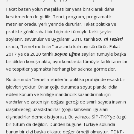
Fakat bazen yolun meşakkati bir yana bırakılarak daha
kestirmeden de gidilir. Teori, program, programatik
metinler orada, yerli yerinde dururlar. Fakat politika ve
pratikte gönlü rahat bir biçimde tümüyle farklı şeyler
söylenir, savunulur ve uygulanır. 2010 tarihli
90. Yıl Tezleri
orada, “temel metinler” arasında kalmayı sürdürür. Fakat
2017 ya da 2020 tarihli
Boyun Eğme
sayıları tümüyle başka
bir dilden konuşmakta, aynı konularda tümüyle farklı tanımlar
ve tespitler yapmakta herhangi bir sakınca görmezler.
Bu durumda “temel metinler”in politika pratiğinde esaslı bir
işlevleri yoktur. Onlar çoğu durumda soyut planda iddia
edilen konum ve kimliğe inandırıcılık kazandırmak için
vardırlar ve zaten işin doğası gereği de sınırlı sayıda insanın
ulaşabileceği uzaklıktadırlar (çoğu kimsenin ilgi alanı
dışındadırlar demek istiyoruz). Bu yalnızca SİP-TKP’ye özgü
bir tutum da değildir. Dünden bugüne Türkiye solunda
bunun bir dizi başka dikkate değer örneği olmuştur. TDKP-