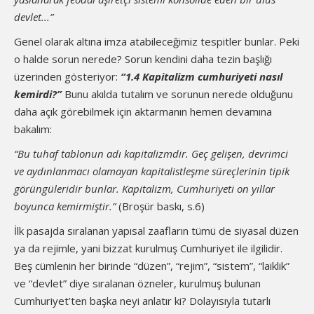
devlet...”
Genel olarak altına imza atabileceğimiz tespitler bunlar. Peki
o halde sorun nerede? Sorun kendini daha tezin başlığı
üzerinden gösteriyor:
“1.4 Kapitalizm cumhuriyeti nasıl
kemirdi?”
Bunu akılda tutalım ve sorunun nerede olduğunu
daha açık görebilmek için aktarmanın hemen devamına
bakalım:
“Bu tuhaf tablonun adı kapitalizmdir. Geç gelişen, devrimci
ve aydınlanmacı olamayan kapitalistleşme süreçlerinin tipik
görüngüleridir bunlar. Kapitalizm, Cumhuriyeti on yıllar
boyunca kemirmiştir.”
(Broşür baskı, s.6)
İlk pasajda sıralanan yapısal zaafların tümü de siyasal düzen
ya da rejimle, yani bizzat kurulmuş Cumhuriyet ile ilgilidir.
Beş cümlenin her birinde “düzen”, “rejim”, “sistem”, “laiklik”
ve “devlet” diye sıralanan özneler, kurulmuş bulunan
Cumhuriyet’ten başka neyi anlatır ki? Dolayısıyla tutarlı