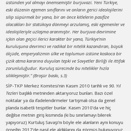
üstünden yol almayı önemsemiştir burjuvazi. Yeni Türkiye,
eski düzenin egemen sınıflarını ve onların gerici ideolojilerini
silip süpürmek bir yana, bir an önce kitlelerin pasifize
olacakları bir statükoya dönmeyi arzulamış, eski egemenler ve
ideolojileriyle uzlaşma aranmıştır. Her burjuva devrimine
içkin olan geçici ilerici karakter bir yana, Türkiye’nin
kuruluşuna devrimci ve radikal bir nitelik kazandıran, büyük
ölçüde, emperyalizmin ülke ve toplumun üstüne koskoca bir
çizik atma kararına duyulan tepki ve Sovyetler Birliği ile ittifak
zorunluluğudur. Kuruluş sürecinde bu nitelikler hızla
silikleşmiştir.” (Broşür baskı, s.3)
SİP-TKP Merkez Komitesi’nin Kasım 2010 tarihli ve
90. Yıl
Tezleri
başlıklı metninden aktarıyoruz bunları. Bazı özel
noktalar ya da ifadelendirmeler tartışmalı olsa da genel
planda isabetli tespitler bunlar. Kasım 2010’da ve hiç
değilse metnin giriş kısmında (ki bu sınırlamayı bilerek
yapıyoruz) Kurtuluş Savaşı’nı böyle ele alanların aynı konuyu
örneğin 2017’de nasıl ele aldıklarını da görmüş bulunuyoruz