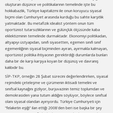
oluşturan düşünce ve politikalarının temelinde işte bu
hokkabazlık, Türkiye kapitalizmi ile onun koruyucu siyasal
biçimi olan Cumhuriyet arasında kurduğu bu sahte karşıtlık
yatmaktadır. Bu metafizik idealist yöntem onun tüm
oportünist tutarsızlıklarının ve gülünçlük ölçüsünde kaba
eklektizminin temelinde durmaktadır. Ekonomiyi politikadan,
altyapıyı üstyapıdan, sınıfı siyasetten, egemen sınıfı sınıf
egemenliğinin siyasal biçiminden ayıran, ayırmakla kalmayan,
oportünist politika ihtiyacının gerektirdiği durumlarda bunları
daha bir de karşı karşıya koyan bir düşünüş ve davranış
kalıbıdır bu.
SİP-TKP, örneğin 28 Şubat sürecini değerlendirirken, siyasal
rejimdeki çeteleşme ve çürümenin iktisadi temelini ve
sınıfsal kaynağını gizliyor, burjuvazinin temiz toplumdan ve
demokrasiden yana tutum aldığını söylüyor, böylece sınıfsal
olanı siyasal olandan ayırıyordu. Türkiye Cumhuriyeti için
“felaketin eşiği” ilan ettiği 2008’den beri ise başka bir şey