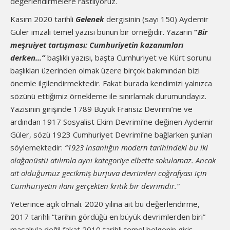
değerlendirmelere rastlıyoruz.
Kasım 2020 tarihli
Gelenek
dergisinin (sayı 150) Aydemir
Güler imzalı temel yazısı bunun bir örneğidir. Yazarın
“
Bir
meşruiyet tartışması: Cumhuriyetin kazanımları
derken...”
başlıklı yazısı, başta Cumhuriyet ve Kürt sorunu
başlıkları üzerinden olmak üzere birçok bakımından bizi
önemle ilgilendirmektedir. Fakat burada kendimizi yalnızca
sözünü ettiğimiz örnekleme ile sınırlamak durumundayız.
Yazısının girişinde 1789 Büyük Fransız Devrimi’ne ve
ardından 1917 Sosyalist Ekim Devrimi’ne değinen Aydemir
Güler, sözü 1923 Cumhuriyet Devrimi’ne bağlarken şunları
söylemektedir:
“1923 insanlığın modern tarihindeki bu iki
olağanüstü atılımla aynı kategoriye elbette sokulamaz. Ancak
ait olduğumuz gecikmiş burjuva devrimleri coğrafyası için
Cumhuriyetin ilanı gerçekten kritik bir devrimdir.”
Yeterince açık olmalı. 2020 yılına ait bu değerlendirme,
2017 tarihli “tarihin gördüğü en büyük devrimlerden biri”
masalıyla değil fakat 2010 tarihli temel belgenin giriş