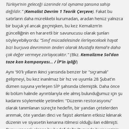
Türkiye’nin geleceği üzerinde rol oynama şansına sahip
değildir.”
(
Kemalist Devrim 1 Teorik Çerçeve
)
. Fakat bu
satırların daha mürekkebi kurumadan, aradan henüz yalnızca
bir buçuk yıl ancak geçmişken, bu kez Kemalizm’in
güncelliğinin en hararetli bir savunucusu olarak şunları
söyleyebiliyordu:
“Sınıf mücadelesinde ilerleyeceksek hayat
bizi burjuva devriminin önderi olarak Mustafa Kemal’e daha
çok değer vermeye zorlayacaktır.”
(Bkz.
Kemalizme Sol’dan
taze kan kampanyası... / İP’in ipliği
)
Aynı ‘90’lı yılların ikinci yarısında benzer bir “sıçramalı”
gelişmeyi, bu kez inanılmaz bir hız ve uyumla 28 Şubat’ın
dümen suyuna yerleşen SİP şahsında izlemiştik. Daha önce
iki bölüm halinde ayrıntılarıyla ele almış bulunduğumuz için şu
kadarını söylemekle yetinelim: “Düzenin restorasyonu”
olarak tanımlanan süreçte hedefin, bir yandan çetelerden
arınmak, öte yandan dinci ve faşist akımların etkisiz kılınarak
düzenin ve siyasetin kenarına itilmesi olduğu ilan edilmişti.