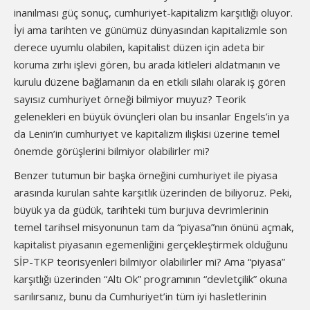
inanılması güç sonuç, cumhuriyet-kapitalizm karşıtlığı oluyor.
İyi ama tarihten ve günümüz dünyasından kapitalizmle son
derece uyumlu olabilen, kapitalist düzen için adeta bir
koruma zırhı işlevi gören, bu arada kitleleri aldatmanın ve
kurulu düzene bağlamanın da en etkili silahı olarak iş gören
sayısız cumhuriyet örneği bilmiyor muyuz? Teorik
gelenekleri en büyük övünçleri olan bu insanlar Engels’in ya
da Lenin’in cumhuriyet ve kapitalizm ilişkisi üzerine temel
önemde görüşlerini bilmiyor olabilirler mi?
Benzer tutumun bir başka örneğini cumhuriyet ile piyasa
arasında kurulan sahte karşıtlık üzerinden de biliyoruz. Peki,
büyük ya da güdük, tarihteki tüm burjuva devrimlerinin
temel tarihsel misyonunun tam da “piyasa”nın önünü açmak,
kapitalist piyasanın egemenliğini gerçekleştirmek olduğunu
SİP-TKP teorisyenleri bilmiyor olabilirler mi? Ama “piyasa”
karşıtlığı üzerinden “Altı Ok” programının “devletçilik” okuna
sarılırsanız, bunu da Cumhuriyet’in tüm iyi hasletlerinin