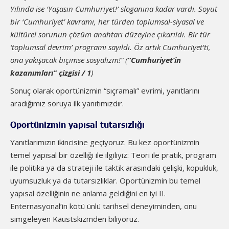
Yılında ise ‘Yaşasın Cumhuriyet!’ sloganına kadar vardı. Soyut
bir ‘Cumhuriyet’ kavramı, her türden toplumsal-siyasal ve
kültürel sorunun çözüm anahtarı düzeyine çıkarıldı. Bir tür
‘toplumsal devrim’ programı sayıldı. Öz artık Cumhuriyet’ti,
ona yakışacak biçimse sosyalizm!” (
“Cumhuriyet’in
kazanımları” çizgisi / 1
)
Sonuç olarak oportünizmin “sıçramalı” evrimi, yanıtlarını
aradığımız soruya ilk yanıtımızdır.
Oportünizmin yapısal tutarsızlığı
Yanıtlarımızın ikincisine geçiyoruz. Bu kez oportünizmin
temel yapısal bir özelliği ile ilgiliyiz: Teori ile pratik, program
ile politika ya da strateji ile taktik arasındaki çelişki, kopukluk,
uyumsuzluk ya da tutarsızlıklar. Oportünizmin bu temel
yapısal özelliğinin ne anlama geldiğini en iyi II.
Enternasyonal’in kötü ünlü tarihsel deneyiminden, onu
simgeleyen Kaustskizmden biliyoruz.