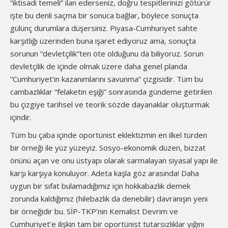
“iktisadi temeli” ilan ederseniz, doğru tespitlerinizi götürür
işte bu denli saçma bir sonuca bağlar, böylece sonuçta
gülünç durumlara düşersiniz. Piyasa-Cumhuriyet sahte
karşıtlığı üzerinden buna işaret ediyoruz ama, sonuçta
sorunun “devletçilik”ten öte olduğunu da biliyoruz. Sorun
devletçilik de içinde olmak üzere daha genel planda
“Cumhuriyet’in kazanımlarını savunma” çizgisidir. Tüm bu
cambazlıklar “felaketin eşiği” sonrasında gündeme getirilen
bu çizgiye tarihsel ve teorik sözde dayanaklar oluşturmak
içindir.
Tüm bu çaba içinde oportünist eklektizmin en ilkel türden
bir örneği ile yüz yüzeyiz. Sosyo-ekonomik düzen, bizzat
önünü açan ve onu üstyapı olarak sarmalayan siyasal yapı ile
karşı karşıya konuluyor. Adeta kaşla göz arasında! Daha
uygun bir sıfat bulamadığımız için hokkabazlık demek
zorunda kaldığımız (hilebazlık da denebilir) davranışın yeni
bir örneğidir bu. SİP-TKP’nin Kemalist Devrim ve
Cumhuriyet’e ilişkin tam bir oportünist tutarsızlıklar yığını