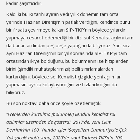
kadar şaşırtıcıdır.
Kaldı ki bu iki tarihi ayıran yedi yıllık dönemin tam orta
yerinde Haziran Direnişi’nin patlak verdiğini, kendince bunu
bir fırsata çevirmeye kalkan SİP-TKP’nin böylece yıllardır
yapmaya cesaret edemediği bir dizi sol Kemalist açılımı tam
da bunun ardından peş peşe yaptığını da biliyoruz. Yanı sıra
aynı Haziran Direnişi’nin bir yıl sonrasında SİP-TKP’yi tam
ortasından ikiye böldüğünü, bu bölünmenin ise hiziplerden
birini (şimdiki muhataplarımızı!) belli sınırlamalardan
kurtardığını, böylece sol Kemalist çizgide yeni açılımlar
yapmasını ayrıca kolaylaştırdığını ve hızlandırdığını da
biliyoruz.
Bu son noktayı daha önce şöyle özetlemiştik:
“Frenlerden kurtulma [bölünme!] kendini kemalist sol
açılımlar üzerinden de gösterdi. 2017’de, yani Ekim
Devrimi’nin 100. Yılında, işler ‘Sosyalizm Cumhuriyet’e Çok
Yakışacak’ mottosuna, 2020’de, yani Tarihsel TKP’nin 100.