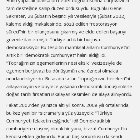
Bunu yapacak olansa bu hedef doğrultusunda burjuvazinin
tam desteğine sahip düzen ordusuydu. Bugünkü Genel
Sekreter, 28 Şubat’ın beşinci yılı vesilesiyle (Şubat 2002)
kaleme aldığı makalesinde, sözü edilen “restorasyon
süreci”nin bir bilançosunu çıkarmış ve elde edilen başarıyı
güvenle ilan etmişti: Türkiye artık bir burjuva
demokrasisiydi! Bu tespitin mantıksal anlamı Cumhuriyet’in
artık bir “demokratik cumhuriyet” halini aldığı idi.
“Toprağımızın egemenlerinin nesi eksik” vecizesiyle de
egemen burjuvazi bu dönüşümün ana öznesi olmakla
onurlandırılıyordu. Bu arada solun “toprağımızın bereketi”ni
anlayamayan ve böylece yaşanan demokratik dönüşümlerle
doğan tarihi fırsatları ıskalayan kesimleri de alaya alınıyordu.
Fakat 2002’den yalnızca altı yıl sonra, 2008 yılı ortalarında,
bu kez yeni bir “sıçrama”yla yüz yüzeydik: “Türkiye
Cumhuriyeti felaketin eşiğinde” idi! Demokratik bir
cumhuriyete ulaşmış olmak bir yana, bizzat Cumhuriyet’in
kendisi elden gidiyordu. Bunun baş sorumlusu da kendi