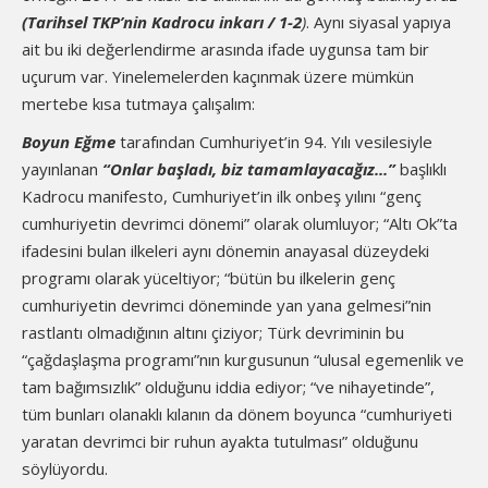
(Tarihsel TKP’nin Kadrocu inkarı / 1-2
)
. Aynı siyasal yapıya
ait bu iki değerlendirme arasında ifade uygunsa tam bir
uçurum var. Yinelemelerden kaçınmak üzere mümkün
mertebe kısa tutmaya çalışalım:
Boyun Eğme
tarafından Cumhuriyet’in 94. Yılı vesilesiyle
yayınlanan
“Onlar başladı, biz tamamlayacağız...”
başlıklı
Kadrocu manifesto, Cumhuriyet’in ilk onbeş yılını “genç
cumhuriyetin devrimci dönemi” olarak olumluyor; “Altı Ok”ta
ifadesini bulan ilkeleri aynı dönemin anayasal düzeydeki
programı olarak yüceltiyor; “bütün bu ilkelerin genç
cumhuriyetin devrimci döneminde yan yana gelmesi”nin
rastlantı olmadığının altını çiziyor; Türk devriminin bu
“çağdaşlaşma programı”nın kurgusunun “ulusal egemenlik ve
tam bağımsızlık” olduğunu iddia ediyor; “ve nihayetinde”,
tüm bunları olanaklı kılanın da dönem boyunca “cumhuriyeti
yaratan devrimci bir ruhun ayakta tutulması” olduğunu
söylüyordu.