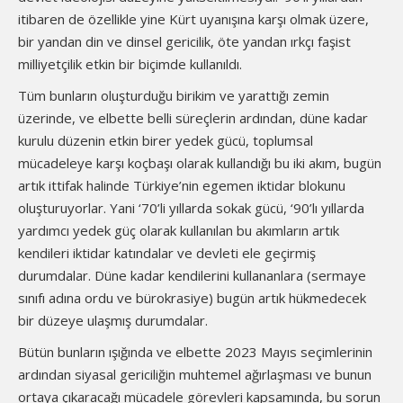
itibaren de özellikle yine Kürt uyanışına karşı olmak üzere,
bir yandan din ve dinsel gericilik, öte yandan ırkçı faşist
milliyetçilik etkin bir biçimde kullanıldı.
Tüm bunların oluşturduğu birikim ve yarattığı zemin
üzerinde, ve elbette belli süreçlerin ardından, düne kadar
kurulu düzenin etkin birer yedek gücü, toplumsal
mücadeleye karşı koçbaşı olarak kullandığı bu iki akım, bugün
artık ittifak halinde Türkiye’nin egemen iktidar blokunu
oluşturuyorlar. Yani ‘70’li yıllarda sokak gücü, ‘90’lı yıllarda
yardımcı yedek güç olarak kullanılan bu akımların artık
kendileri iktidar katındalar ve devleti ele geçirmiş
durumdalar. Düne kadar kendilerini kullananlara (sermaye
sınıfı adına ordu ve bürokrasiye) bugün artık hükmedecek
bir düzeye ulaşmış durumdalar.
Bütün bunların ışığında ve elbette 2023 Mayıs seçimlerinin
ardından siyasal gericiliğin muhtemel ağırlaşması ve bunun
ortaya çıkaracağı mücadele görevleri kapsamında, bu sorun