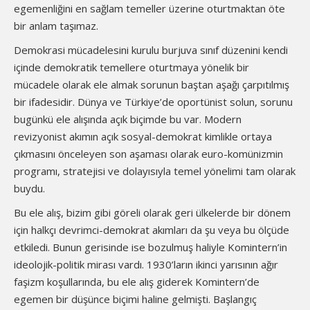
egemenliğini en sağlam temeller üzerine oturtmaktan öte
bir anlam taşımaz.
Demokrasi mücadelesini kurulu burjuva sınıf düzenini kendi
içinde demokratik temellere oturtmaya yönelik bir
mücadele olarak ele almak sorunun baştan aşağı çarpıtılmış
bir ifadesidir. Dünya ve Türkiye’de oportünist solun, sorunu
bugünkü ele alışında açık biçimde bu var. Modern
revizyonist akımın açık sosyal-demokrat kimlikle ortaya
çıkmasını önceleyen son aşaması olarak euro-komünizmin
programı, stratejisi ve dolayısıyla temel yönelimi tam olarak
buydu.
Bu ele alış, bizim gibi göreli olarak geri ülkelerde bir dönem
için halkçı devrimci-demokrat akımları da şu veya bu ölçüde
etkiledi. Bunun gerisinde ise bozulmuş haliyle Komintern’in
ideolojik-politik mirası vardı. 1930’ların ikinci yarısının ağır
faşizm koşullarında, bu ele alış giderek Komintern’de
egemen bir düşünce biçimi haline gelmişti. Başlangıç