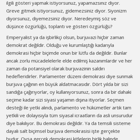
ilgili gösteri yapmak istiyorsunuz, yapamazsınız diyor.
Greve gitmek istiyorsunuz, gidemezsiniz diyor. Siyonizm
diyorsunuz, diyemezsiniz diyor. Neredeymiş söz ve
düşünce özgürlüğü, toplantı ve gösteri özgürlüğü?
Emperyalist ya da işbirlikçi olsun, burjuvazi hiçbir zaman
demokrat değildir. Olduğu ve kurumlaştığı kadarıyla
demokrasi hiçbir biçimde onun bir lütfu da değildir. Bunlar
ancak zorlu mücadelelerle elde edilmiş kazanımlardır ve her
zaman da potansiyel olarak burjuvazinin saldırı
hedefleridirler. Parlamenter düzeni demokrasi diye sunmak
burjuva çağının en büyük aldatmacasıdır. Dört yılda bir sizi
sandığa çağırıyorlar, oy kullanıyorsunuz, sonra da bir dahaki
seçime kadar sizi siyasi yaşamın dışına itiyorlar. Seçmen
desteği ile yetki alındı, parlamento ve hükümetler artık tam
yetkili ve dolayısıyla tüm siyasal icraatların da asli unsurudur
diye bakılıyor. Bu demokrasi değildir. Ya da temsili sisteme
dayalı salt biçimsel burjuva demokrasisi işte gerçekte
budur. Oysa gerçek demokrasi kitlelerin birlik halinde