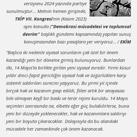
versiyonu 2024 yazında partiye
sunulmuştur... Metnin hemen girişinde,
TKİP VII. Kongresi
’nin (Kasım 2023)
aynı konuda (
“Demokrasi mücadelesi ve toplumsal
devrim”
başlıklı gündemi kapsamında) yapılan sunuş
konuşmasından bazı pasajlara yer veriyoruz… /
EKİM
“Başlıca iki nedenle siyasal sorunların çok özel bir önem
kazandığı yeni bir döneme girmiş bulunuyoruz. Bunlardan
ilki, 14 Mayıs’la birlikte girilen yeni siyasal evredir. Yirmi küsur
yıldır dinci-faşist gericiliğin siyasal hak ve özgürlüklere karşı
sistemli saldırıları sürecini yaşıyoruz. Bu yirmi yıl içinde
birçok hak ve kazanım gasp edildi, fiilen artık bir anayasası
bile olmayan keyfi bir baskı ve terör rejimi kuruldu. 14 Mayıs
seçimleri sonrasında ise, elbette eğer güç bulabilirlerse, buna
yeni bir düzeyde yüklenecekler, hak ve kazanımlara saldırıyı
yeni bir boyuta çıkaracaklar. Dolayısıyla da bu alandaki
mücadele her zamankinde çok önem kazanacak.