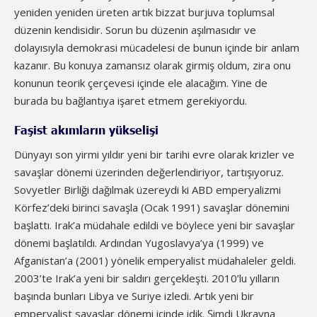
yeniden yeniden üreten artık bizzat burjuva toplumsal
düzenin kendisidir. Sorun bu düzenin aşılmasıdır ve
dolayısıyla demokrasi mücadelesi de bunun içinde bir anlam
kazanır. Bu konuya zamansız olarak girmiş oldum, zira onu
konunun teorik çerçevesi içinde ele alacağım. Yine de
burada bu bağlantıya işaret etmem gerekiyordu.
Faşist akımların yükselişi
Dünyayı son yirmi yıldır yeni bir tarihi evre olarak krizler ve
savaşlar dönemi üzerinden değerlendiriyor, tartışıyoruz.
Sovyetler Birliği dağılmak üzereydi ki ABD emperyalizmi
Körfez’deki birinci savaşla (Ocak 1991) savaşlar dönemini
başlattı. Irak’a müdahale edildi ve böylece yeni bir savaşlar
dönemi başlatıldı. Ardından Yugoslavya’ya (1999) ve
Afganistan’a (2001) yönelik emperyalist müdahaleler geldi.
2003’te Irak’a yeni bir saldırı gerçekleşti. 2010’lu yılların
başında bunları Libya ve Suriye izledi. Artık yeni bir
emperyalist savaşlar dönemi içinde idik. Şimdi Ukrayna