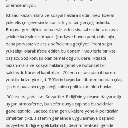
önemsenmiyor.
İktisadi kazanımlara ve sosyal haklara saldırı, neo-liberal
yükseliş çerçevesinde son kırk yılın bir gerçeği aslında.
Burjuva gericiliğinin buna eşlik eden siyasal saldırısı da aynı
şekilde kırk yıldır sürüyor. Şimdiyse bunun yeni, daha ağır,
daha pervasız ve arsız safhalarına geçiliyor. “Yeni sağın
yükselişi” olarak ifade edilen bu dönem 1980’lerle birlikte
başladı. Söz konusu olan temel özgürlüklere, iktisadi
kazanımlara ve sosyal haklara genel ve bütünsel bir
saldırıydı. Küresel kapitalizm ‘70’lerin ortasından itibaren
yeni bir krize girmişti. ‘80’lerin başından itibaren bundan çıkış
için burjuvazinin uyguladığı saldırı politikaları oldu bunlar.
‘90’ların başında ise, Sovyetler Birliği’nin yıkılışının da yaratığı
uygun atmosferde, bu sefer dünya çapında bu saldırılar
genelleştirildi. Sadece daha geri ülkelere yönelik politikalar
olmaktan çıktı, sistemin genelinde uygulanmaya başlandı.
Sovyetler Birliği engeli kalkmıştı, devrim tehlikesi geride