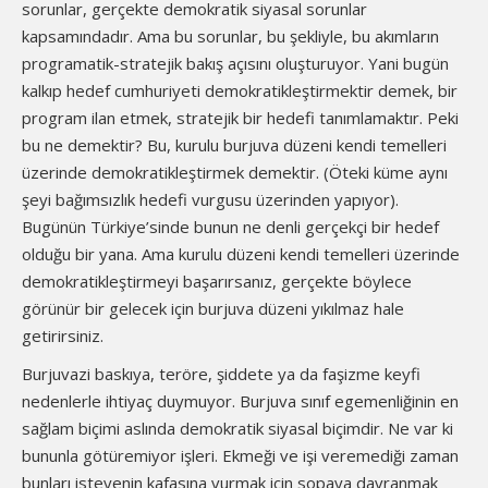
sorunlar, gerçekte demokratik siyasal sorunlar
kapsamındadır. Ama bu sorunlar, bu şekliyle, bu akımların
programatik-stratejik bakış açısını oluşturuyor. Yani bugün
kalkıp hedef cumhuriyeti demokratikleştirmektir demek, bir
program ilan etmek, stratejik bir hedefi tanımlamaktır. Peki
bu ne demektir? Bu, kurulu burjuva düzeni kendi temelleri
üzerinde demokratikleştirmek demektir. (Öteki küme aynı
şeyi bağımsızlık hedefi vurgusu üzerinden yapıyor).
Bugünün Türkiye’sinde bunun ne denli gerçekçi bir hedef
olduğu bir yana. Ama kurulu düzeni kendi temelleri üzerinde
demokratikleştirmeyi başarırsanız, gerçekte böylece
görünür bir gelecek için burjuva düzeni yıkılmaz hale
getirirsiniz.
Burjuvazi baskıya, teröre, şiddete ya da faşizme keyfi
nedenlerle ihtiyaç duymuyor. Burjuva sınıf egemenliğinin en
sağlam biçimi aslında demokratik siyasal biçimdir. Ne var ki
bununla götüremiyor işleri. Ekmeği ve işi veremediği zaman
bunları isteyenin kafasına vurmak için sopaya davranmak