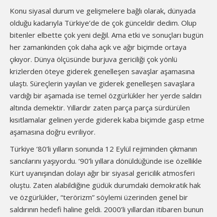
Konu siyasal durum ve gelişmelere bağlı olarak, dünyada
olduğu kadarıyla Türkiye’de de çok günceldir dedim. Olup
bitenler elbette çok yeni değil. Ama etki ve sonuçları bugün
her zamankinden çok daha açık ve ağır biçimde ortaya
çıkıyor. Dünya ölçüsünde burjuva gericiliği çok yönlü
krizlerden öteye giderek genelleşen savaşlar aşamasına
ulaştı. Süreçlerin yayılan ve giderek genelleşen savaşlara
vardığı bir aşamada ise temel özgürlükler her yerde saldırı
altında demektir. Yıllardır zaten parça parça sürdürülen
kısıtlamalar gelinen yerde giderek kaba biçimde gasp etme
aşamasına doğru evriliyor.
Türkiye ‘80’li yılların sonunda 12 Eylül rejiminden çıkmanın
sancılarını yaşıyordu. ‘90’lı yıllara dönüldüğünde ise özellikle
Kürt uyanışından dolayı ağır bir siyasal gericilik atmosferi
oluştu. Zaten alabildiğine güdük durumdaki demokratik hak
ve özgürlükler, “terörizm” söylemi üzerinden genel bir
saldırının hedefi haline geldi. 2000’li yıllardan itibaren bunun