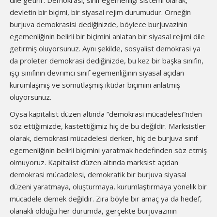
dile getirir. Demokrasi, sınıf egemenliği sistemi olarak,
devletin bir biçimi, bir siyasal rejim durumudur. Örneğin
burjuva demokrasisi dediğinizde, böylece burjuvazinin
egemenliğinin belirli bir biçimini anlatan bir siyasal rejimi dile
getirmiş oluyorsunuz. Aynı şekilde, sosyalist demokrasi ya
da proleter demokrasi dediğinizde, bu kez bir başka sınıfın,
işçi sınıfının devrimci sınıf egemenliğinin siyasal açıdan
kurumlaşmış ve somutlaşmış iktidar biçimini anlatmış
oluyorsunuz.
Oysa kapitalist düzen altında “demokrasi mücadelesi”nden
söz ettiğimizde, kastettiğimiz hiç de bu değildir. Marksistler
olarak, demokrasi mücadelesi derken, hiç de burjuva sınıf
egemenliğinin belirli biçimini yaratmak hedefinden söz etmiş
olmuyoruz. Kapitalist düzen altında marksist açıdan
demokrasi mücadelesi, demokratik bir burjuva siyasal
düzeni yaratmaya, oluşturmaya, kurumlaştırmaya yönelik bir
mücadele demek değildir. Zira böyle bir amaç ya da hedef,
olanaklı olduğu her durumda, gerçekte burjuvazinin