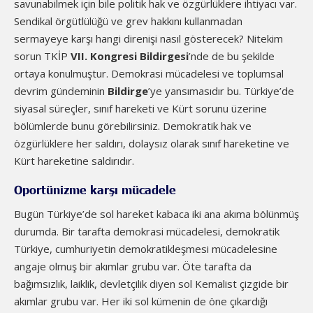
savunabilmek için bile politik hak ve özgürlüklere ihtiyacı var.
Sendikal örgütlülüğü ve grev hakkını kullanmadan
sermayeye karşı hangi direnişi nasıl gösterecek? Nitekim
sorun TKİP
VII. Kongresi Bildirgesi
’nde de bu şekilde
ortaya konulmuştur. Demokrasi mücadelesi ve toplumsal
devrim gündeminin
Bildirge
’ye yansımasıdır bu. Türkiye’de
siyasal süreçler, sınıf hareketi ve Kürt sorunu üzerine
bölümlerde bunu görebilirsiniz. Demokratik hak ve
özgürlüklere her saldırı, dolaysız olarak sınıf hareketine ve
Kürt hareketine saldırıdır.
Oportünizme karşı mücadele
Bugün Türkiye’de sol hareket kabaca iki ana akıma bölünmüş
durumda. Bir tarafta demokrasi mücadelesi, demokratik
Türkiye, cumhuriyetin demokratikleşmesi mücadelesine
angaje olmuş bir akımlar grubu var. Öte tarafta da
bağımsızlık, laiklik, devletçilik diyen sol Kemalist çizgide bir
akımlar grubu var. Her iki sol kümenin de öne çıkardığı