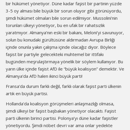
bir hükümet yönetiyor. Düne kadar faşist bir partinin yüzde
3-5 oy alması bile büyük bir sorun oluyor gibi görünüyordu,
şimdi hükümet olmaları bile sorun edilmiyor. Mussolini’nin
torunları ülkeyi yönetiyor, bu en ufak bir rahatsızlık
yaratmıyor. Almanya’nın eski bir bakanı, Meloni’yi savunuyor,
solun bu konudaki gürültüsüne aldırmadan Avrupa Birliği
içinde onunla yakın çalışma içinde olacağız diyor. Böylece
faşist bir partiyle gelecekteki muhtemel bir ittifakı
bugünden meşrulaştırmaya yönelik bir söylem kullanıyor. Bu
yarın ülke içinde faşist AfD ile “büyük koalisyon” demektir. Ve
Almanya’da AfD halen ikinci büyük parti!
Fransa’da durum farklı değil, farklı olarak faşist parti ülkenin
artık en büyük partisi.
Hollanda’da koalisyon görüşmeleri anlaşmazlığı olmasa,
şimdi ülkeyi bir faşist başbakan yönetiyor olacaktı. Faşist
parti ülkenin birinci partisi. Polonya’yı düne kadar faşistler
yönetiyordu. Şimdi nöbet devri var ama onlar yedekte