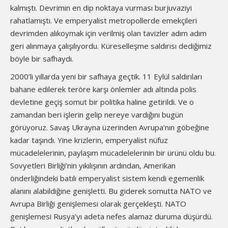
kalmıştı. Devrimin en dip noktaya vurması burjuvaziyi
rahatlamıştı. Ve emperyalist metropollerde emekçileri
devrimden alıkoymak için verilmiş olan tavizler adım adım
geri alınmaya çalışılıyordu. Küreselleşme saldırısı dediğimiz
böyle bir safhaydı.
2000’li yıllarda yeni bir safhaya geçtik. 11 Eylül saldırıları
bahane edilerek teröre karşı önlemler adı altında polis
devletine geçiş somut bir politika haline getirildi. Ve o
zamandan beri işlerin gelip nereye vardığını bugün
görüyoruz. Savaş Ukrayna üzerinden Avrupa’nın göbeğine
kadar taşındı. Yine krizlerin, emperyalist nüfuz
mücadelelerinin, paylaşım mücadelelerinin bir ürünü oldu bu.
Sovyetleri Birliği’nin yıkılışının ardından, Amerikan
önderliğindeki batılı emperyalist sistem kendi egemenlik
alanını alabildiğine genişletti. Bu giderek somutta NATO ve
Avrupa Birliği genişlemesi olarak gerçekleşti. NATO
genişlemesi Rusya’yı adeta nefes alamaz duruma düşürdü.