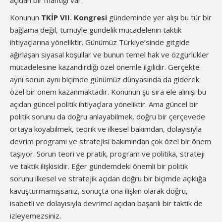
açıdan bir mantığı var.
Konunun
TKİP VII. Kongresi
gündeminde yer alışı bu tür bir
bağlama değil, tümüyle gündelik mücadelenin taktik
ihtiyaçlarına yöneliktir. Günümüz Türkiye’sinde gitgide
ağırlaşan siyasal koşullar ve bunun temel hak ve özgürlükler
mücadelesine kazandırdığı özel önemle ilgilidir. Gerçekte
aynı sorun aynı biçimde günümüz dünyasında da giderek
özel bir önem kazanmaktadır. Konunun şu sıra ele alınışı bu
açıdan güncel politik ihtiyaçlara yöneliktir. Ama güncel bir
politik sorunu da doğru anlayabilmek, doğru bir çerçevede
ortaya koyabilmek, teorik ve ilkesel bakımdan, dolayısıyla
devrim programı ve stratejisi bakımından çok özel bir önem
taşıyor. Sorun teori ve pratik, program ve politika, strateji
ve taktik ilişkisidir. Eğer gündemdeki önemli bir politik
sorunu ilkesel ve stratejik açıdan doğru bir biçimde açıklığa
kavuşturmamışsanız, sonuçta ona ilişkin olarak doğru,
isabetli ve dolayısıyla devrimci açıdan başarılı bir taktik de
izleyemezsiniz.