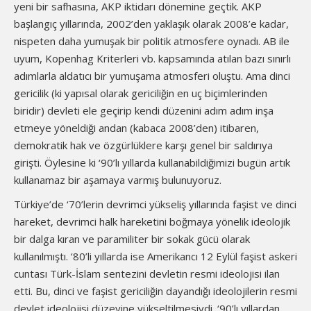
yeni bir safhasına, AKP iktidarı dönemine geçtik. AKP
başlangıç yıllarında, 2002’den yaklaşık olarak 2008’e kadar,
nispeten daha yumuşak bir politik atmosfere oynadı. AB ile
uyum, Kopenhag Kriterleri vb. kapsamında atılan bazı sınırlı
adımlarla aldatıcı bir yumuşama atmosferi oluştu. Ama dinci
gericilik (ki yapısal olarak gericiliğin en uç biçimlerinden
biridir) devleti ele geçirip kendi düzenini adım adım inşa
etmeye yöneldiği andan (kabaca 2008’den) itibaren,
demokratik hak ve özgürlüklere karşı genel bir saldırıya
girişti. Öylesine ki ‘90’lı yıllarda kullanabildiğimizi bugün artık
kullanamaz bir aşamaya varmış bulunuyoruz.
Türkiye’de ‘70’lerin devrimci yükseliş yıllarında faşist ve dinci
hareket, devrimci halk hareketini boğmaya yönelik ideolojik
bir dalga kıran ve paramiliter bir sokak gücü olarak
kullanılmıştı. ‘80’li yıllarda ise Amerikancı 12 Eylül faşist askeri
cuntası Türk-İslam sentezini devletin resmi ideolojisi ilan
etti. Bu, dinci ve faşist gericiliğin dayandığı ideolojilerin resmi
devlet ideolojisi düzeyine yükseltilmesiydi. ‘90’lı yıllardan