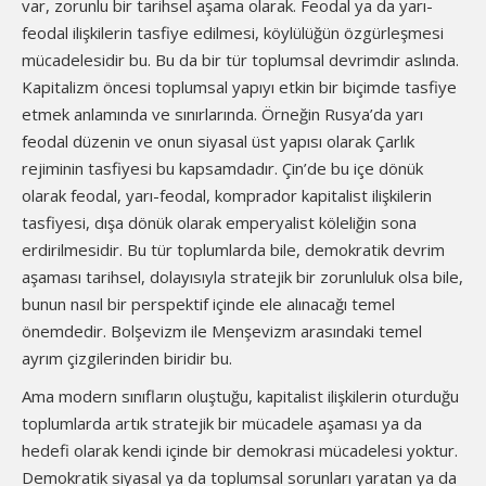
var, zorunlu bir tarihsel aşama olarak. Feodal ya da yarı-
feodal ilişkilerin tasfiye edilmesi, köylülüğün özgürleşmesi
mücadelesidir bu. Bu da bir tür toplumsal devrimdir aslında.
Kapitalizm öncesi toplumsal yapıyı etkin bir biçimde tasfiye
etmek anlamında ve sınırlarında. Örneğin Rusya’da yarı
feodal düzenin ve onun siyasal üst yapısı olarak Çarlık
rejiminin tasfiyesi bu kapsamdadır. Çin’de bu içe dönük
olarak feodal, yarı-feodal, komprador kapitalist ilişkilerin
tasfiyesi, dışa dönük olarak emperyalist köleliğin sona
erdirilmesidir. Bu tür toplumlarda bile, demokratik devrim
aşaması tarihsel, dolayısıyla stratejik bir zorunluluk olsa bile,
bunun nasıl bir perspektif içinde ele alınacağı temel
önemdedir. Bolşevizm ile Menşevizm arasındaki temel
ayrım çizgilerinden biridir bu.
Ama modern sınıfların oluştuğu, kapitalist ilişkilerin oturduğu
toplumlarda artık stratejik bir mücadele aşaması ya da
hedefi olarak kendi içinde bir demokrasi mücadelesi yoktur.
Demokratik siyasal ya da toplumsal sorunları yaratan ya da