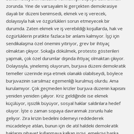
zorunda. Yine de varsayalım ki gerçekten demokrasiye
dayalı bir düzeni benimsedi, ekmek ve iş verecek,
dolayısıyla hak ve özgürlükleri sorun etmeyecek bir
durumda. Zaten ekmek ve iş verebildiği koşullarda, hak ve
özgürlüklerin pratikte fazlaca bir anlamı kalmıyor. İşçi için
sendikalaşma özel önemini yitiriyor, grev bir ihtiyaç
olmaktan çıkıyor. Sokağa dökülmek, protesto gösterileri
yapmak, çok özel durumlar dışında ihtiyaç olmaktan çıkıyor.
Dolayısıyla, yinelemiş oluyorum, burjuva düzeni demokratik
temeller üzerinde inşa etmek olanaklı olabilseydi, böylece
burjuvazinin sarsılmaz egemenliği kurulmuş olurdu. Ama
kurulamıyor. Çok geçmeden krizler burjuva düzenin kapısını
yeniden yeniden çalıyor. Kriz geldiğinde ise ekmek
küçülüyor, işsizlik büyüyor, sosyal haklar saldırılara hedef
oluyor. İşte o zaman sopaya davranmak zorunlu hale
geliyor. Zira krizin bedelini ödemeyi reddederek
mücadeleye atılan, bunun için de atıl haldeki demokratik
haklarını nihayet kullanmaya kalkan işçiyi, emekçiyi başka