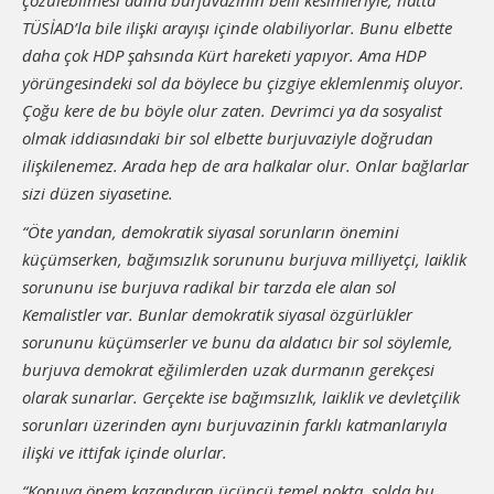
çözülebilmesi adına burjuvazinin belli kesimleriyle, hatta
TÜSİAD’la bile ilişki arayışı içinde olabiliyorlar. Bunu elbette
daha çok HDP şahsında Kürt hareketi yapıyor. Ama HDP
yörüngesindeki sol da böylece bu çizgiye eklemlenmiş oluyor.
Çoğu kere de bu böyle olur zaten. Devrimci ya da sosyalist
olmak iddiasındaki bir sol elbette burjuvaziyle doğrudan
ilişkilenemez. Arada hep de ara halkalar olur. Onlar bağlarlar
sizi düzen siyasetine.
“Öte yandan, demokratik siyasal sorunların önemini
küçümserken, bağımsızlık sorununu burjuva milliyetçi, laiklik
sorununu ise burjuva radikal bir tarzda ele alan sol
Kemalistler var.
Bunlar demokratik siyasal özgürlükler
sorununu küçümserler ve bunu da aldatıcı bir sol söylemle,
burjuva demokrat eğilimlerden uzak durmanın gerekçesi
olarak sunarlar. Gerçekte ise bağımsızlık, laiklik ve devletçilik
sorunları üzerinden aynı burjuvazinin farklı katmanlarıyla
ilişki ve ittifak içinde olurlar.
“Konuya önem kazandıran üçüncü temel nokta, solda bu