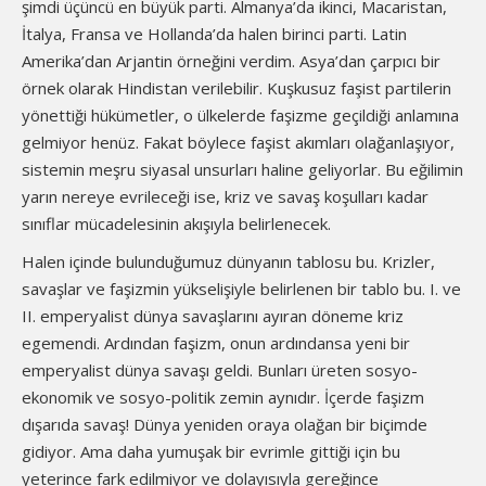
şimdi üçüncü en büyük parti. Almanya’da ikinci, Macaristan,
İtalya, Fransa ve Hollanda’da halen birinci parti. Latin
Amerika’dan Arjantin örneğini verdim. Asya’dan çarpıcı bir
örnek olarak Hindistan verilebilir. Kuşkusuz faşist partilerin
yönettiği hükümetler, o ülkelerde faşizme geçildiği anlamına
gelmiyor henüz. Fakat böylece faşist akımları olağanlaşıyor,
sistemin meşru siyasal unsurları haline geliyorlar. Bu eğilimin
yarın nereye evrileceği ise, kriz ve savaş koşulları kadar
sınıflar mücadelesinin akışıyla belirlenecek.
Halen içinde bulunduğumuz dünyanın tablosu bu. Krizler,
savaşlar ve faşizmin yükselişiyle belirlenen bir tablo bu. I. ve
II. emperyalist dünya savaşlarını ayıran döneme kriz
egemendi. Ardından faşizm, onun ardındansa yeni bir
emperyalist dünya savaşı geldi. Bunları üreten sosyo-
ekonomik ve sosyo-politik zemin aynıdır. İçerde faşizm
dışarıda savaş! Dünya yeniden oraya olağan bir biçimde
gidiyor. Ama daha yumuşak bir evrimle gittiği için bu
yeterince fark edilmiyor ve dolayısıyla gereğince