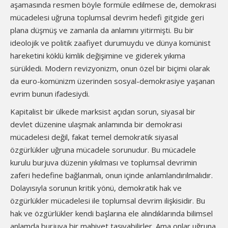
aşamasında resmen böyle formüle edilmese de, demokrasi
mücadelesi uğruna toplumsal devrim hedefi gitgide geri
plana düşmüş ve zamanla da anlamını yitirmişti. Bu bir
ideolojik ve politik zaafiyet durumuydu ve dünya komünist
hareketini köklü kimlik değişimine ve giderek yıkıma
sürükledi. Modern revizyonizm, onun özel bir biçimi olarak
da euro-komünizm üzerinden sosyal-demokrasiye yaşanan
evrim bunun ifadesiydi.
Kapitalist bir ülkede marksist açıdan sorun, siyasal bir
devlet düzenine ulaşmak anlamında bir demokrasi
mücadelesi değil, fakat temel demokratik siyasal
özgürlükler uğruna mücadele sorunudur. Bu mücadele
kurulu burjuva düzenin yıkılması ve toplumsal devrimin
zaferi hedefine bağlanmalı, onun içinde anlamlandırılmalıdır.
Dolayısıyla sorunun kritik yönü, demokratik hak ve
özgürlükler mücadelesi ile toplumsal devrim ilişkisidir. Bu
hak ve özgürlükler kendi başlarına ele alındıklarında bilimsel
anlamda burjuva bir mahiyet taşıyabilirler. Ama onlar uğruna