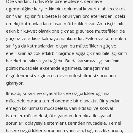
Öte yandan, Türkiye’de direnebilecek, sermaye
egemenliğine karşı etkin bir toplumsal kuvvet olabilecek tek
sınıf var; işçi sınıfı! Elbette ki onun yarı-proleterlerden, öteki
emekçi katmanlardan oluşan müttefikleri var. Ama işçi sınıfı
etkin bir kuvvet olarak öne çıkmadığı sürece müttefikleri de
güçsüz ve etkisiz kalmaya mahkumdur. Ezilen ve sömürülen
sınıf ya da katmanlardan oluşan bu müttefiklerin güç ve
enerjisinin az çok etkili bir biçimde açığa çıkması bile işçi sınıfı
hareketine sıkı sıkıya bağlıdır. Bu da karşımıza işçi sınıfının
politik mücadele ekseninde eğitilmesi, birleştirilmesi,
örgütlenmesi ve giderek devrimcileştirilmesi sorununu
çıkarıyor.
İktisadi, sosyal ve siyasal hak ve özgürlükler uğruna
mücadele burada temel önemde bir olanaktır. Bir yandan
emeğin korunması mücadelesi, yani iktisadi ve sosyal
istemler mücadelesi, öte yandan demokratik siyasal
sorunlar, dolayısıyla istemler üzerinden mücadele. Temel
hak ve özgürlükler sorununun yanı sıra, bağımsızlık sorunu,