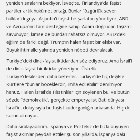
yeniden sıralarını bekliyor. İsveç’te, Finlandiya’da faşist
partiler artık hükümet ortağı. Bunlar “özgürlük sever
halklar”dı güya. Arjantin’i faşist bir şarlatan yönetiyor, ABD
ve Avrupa’nın tam desteğine sahip. Adam doğrudan faşizmi
savunuyor, kimse de bundan rahatsız olmuyor. ABD’deki
eğilim de farklı değil. Trump’ın halen faşist bir ekibi var.
Büyük ihtimalle yakında yeniden nöbeti devralacak.
Türkiye’deki dinci-faşist iktidardan söz ediyoruz. Ama İsrail’i
de dinci-faşist bir iktidar yönetiyor. Üstelik
Türkiye’dekilerden daha beterler. Türkiye’de hiç değilse
Kürtlere “bunlar böceklerdir, imha edilebilir” denilmiyor
henüz. Halen İsrail’de Filistinliler için söylenen bu. Ve bütün
sözde “demokratik”, gerçekte emperyalist Batı dünyası
İsrail’in, dolayısıyla bu faşist kudurganlığın arkasında. Hiç de
sorun olmuyor.
Daha sıralayabilirim. İspanya ve Portekiz de hızla büyüyen
faşist akımlar peydah ettiler şu son yıllarda. İspanya’daki