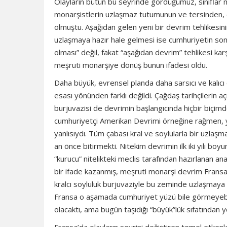
Olayların bütün bu seyrinde gördüğümüz, sınıflar mü
monarşistlerin uzlaşmaz tutumunun ve tersinden, em
olmuştu. Aşağıdan gelen yeni bir devrim tehlikesini
uzlaşmaya hazır hale gelmesi ise cumhuriyetin son
olması” değil, fakat “aşağıdan devrim” tehlikesi ka
meşruti monarşiye dönüş bunun ifadesi oldu.
Daha büyük, evrensel planda daha sarsıcı ve kalıcı
esası yönünden farklı değildi. Çağdaş tarihçilerin aç
burjuvazisi de devrimin başlangıcında hiçbir biçimd
cumhuriyetçi Amerikan Devrimi örneğine rağmen, yüze
yanlısıydı. Tüm çabası kral ve soylularla bir uzlaş
an önce bitirmekti. Nitekim devrimin ilk iki yılı boy
“kurucu” nitelikteki meclis tarafından hazırlanan a
bir ifade kazanmış, meşruti monarşi devrim Fransa’s
kralcı soyluluk burjuvaziyle bu zeminde uzlaşmaya r
Fransa o aşamada cumhuriyet yüzü bile görmeyebilir
olacaktı, ama bugün taşıdığı “büyük”lük sıfatından 