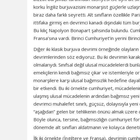
korku İngiliz burjuvazisini monarşist güçlerle uzl
biraz daha farklı seyretti. Alt sınıfların özellikle 
ittifaka girmiş en devrimci kanadı dışındaki tüm burj
Bu kılıç Napolyon Bonapart şahsında bulundu. Cumh
Fransa’sına vardı. Birinci Cumhuriyet’in yerini Birinc
Diğer iki klasik burjuva devrimi örneğinde olayların
devrimlerinden söz ediyoruz. Bu iki devrimin karakt
olmalarıydı. Sınıfsal değil ulusal mücadelelerdi bunlar
emekçilerin kendi bağımsız çıkar ve istemleriyle o
monarşilere karşı ulusal bağımsızlık hedefine dayalı
bir etkendi. Bu iki örnekte cumhuriyet, mücadelenin e
ulaşmış ulusal mücadelenin ardından bağımsız yeni bu
devrimci muhalefet sınırlı, güçsüz, dolayısıyla yen
“aşağıdan” gelen bir tehlikenin önünü almak üzere 
Böyle olunca, tersine, bağımsızlığın cumhuriyet for
dönemde alt sınıfları aldatmanın ve kolayca denetim
İlk iki örnekte (İngiltere ve Fransa), devrimin cumh