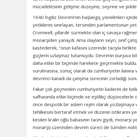
mücadelesinin gelişme düzeyine, seyrine ve şiddeti
1640 İngiliz Devrimi’nin başlangıç yönelimleri içind
yetkilerini sınırlayan, tersinden parlamentonun yet
Cromwell, yıllardır sürmekte olan iç savaşa rağmen c
monarşiden yanaydı. Ama olayların seyri, sınıf çatış
kastederek, “onun kafasını üzerinde tacıyla birlikte
güçlerin uzlaşmaz tutumuydu. Devrimin burjuva lider
daha etkin bir biçimde harekete geçirmekte buldu. 
vurulmasına, sonuç olarak da cumhuriyetin ilanına va
devrimci kanadı da çatışma sürecinin zorladığı so
Fakat çok geçmeden cumhuriyetin kaderini de belirley
safhasında etkin biçimde ve eşitlikçi düşüncelerle 
önce despotik bir askeri rejim olarak yozlaşmaya 
tehlikesini bertaraf etmek ve düzenin istikrarını y
kesilen kralın oğlu babasının tacını giydi, monarşi 
monarşi) üzerinden devrim süreci de tümden nokt