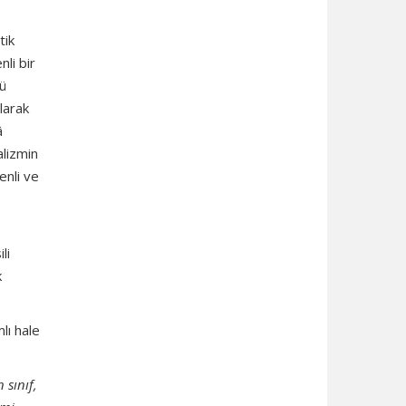
tik
li bir
gü
larak
â
alizmin
enli ve
li
k
lı hale
 sınıf,