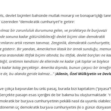
els, devlet biçimleri bahsinde mutlak monarşi ve bonapartçılığı tanı
 üzerinden “demokratik cumhuriyet”e getirir:
nılmaz bir zorunluluk durumuna gelen, ve proletarya ile burjuvazi
inde sonuna kadar götürülebileceği devlet biçimi olan demokratik
yrımlarını artık resmen tanımaz. Zenginlik, demokratik cumhuriyette,
e gösterir. Bir yandan, Amerika’nın klasik bir örnek sunduğu, memur
 arasındaki ittifak biçimi altında; bu ittifak, devlet borçları ne ka
ı değil, üretimin kendisini de ellerinde ne kadar çok toplar ve böylece
 kadar kolay gerçekleşir. Amerika dışında, bunun çarpıcı bir örneği
re de, bu alanda geride kalmaz...”
(
Ailenin, Özel Mülkiyetin ve Devl
 ve çokça başvurulan bu ünlü pasaj, burada bizi kapitalizm (“piyasa”!
 Gerçekte pasajın esas içeriğini de bir bakıma bu oluşturmaktadır. Y
 demokratik bir burjuva cumhuriyetinin pekâlâ nasıl da uyumlu olabilec
 dönemin üç demokratik burjuva cumhuriyetini (ki o günün dünyası