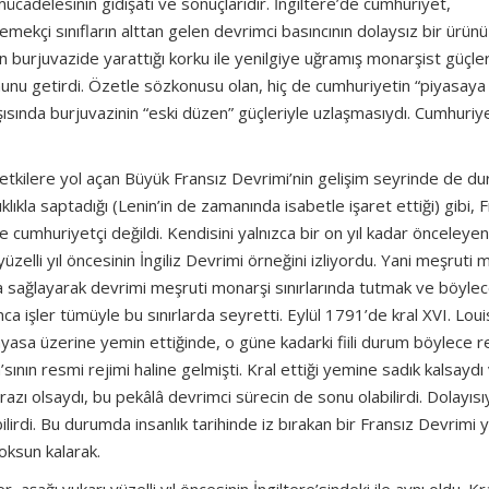
cadelesinin gidişatı ve sonuçlarıdır. İngiltere’de cumhuriyet,
ekçi sınıfların alttan gelen devrimci basıncının dolaysız bir ürünü
n burjuvazide yarattığı korku ile yenilgiye uğramış monarşist güçler
unu getirdi. Özetle sözkonusu olan, hiç de cumhuriyetin “piyasaya
rşısında burjuvazinin “eski düzen” güçleriyle uzlaşmasıydı. Cumhuriy
 etkilere yol açan Büyük Fransız Devrimi’nin gelişim seyrinde de d
ıklıkla saptadığı (Lenin’in de zamanında isabetle işaret ettiği) gibi, 
e cumhuriyetçi değildi. Kendisini yalnızca bir on yıl kadar önceleyen
lli yıl öncesinin İngiliz Devrimi örneğini izliyordu. Yani meşruti 
ma sağlayarak devrimi meşruti monarşi sınırlarında tutmak ve böylec
unca işler tümüyle bu sınırlarda seyretti. Eylül 1791’de kral XVI. Loui
nayasa üzerine yemin ettiğinde, o güne kadarki fiili durum böylece 
ının resmi rejimi haline gelmişti. Kral ettiği yemine sadık kalsaydı
azı olsaydı, bu pekâlâ devrimci sürecin de sonu olabilirdi. Dolayısı
di. Bu durumda insanlık tarihinde iz bırakan bir Fransız Devrimi y
yoksun kalarak.