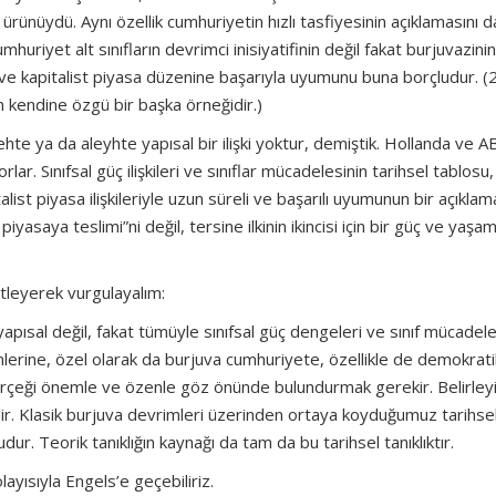
 ürünüydü. Aynı özellik cumhuriyetin hızlı tasfiyesinin açıklamasını d
uriyet alt sınıfların devrimci inisiyatifinin değil fakat burjuvazini
 ve kapitalist piyasa düzenine başarıyla uyumunu buna borçludur. (
 kendine özgü bir başka örneğidir.)
ehte ya da aleyhte yapısal bir ilişki yoktur, demiştik. Hollanda ve 
ar. Sınıfsal güç ilişkileri ve sınıflar mücadelesinin tarihsel tablosu, 
list piyasa ilişkileriyle uzun süreli ve başarılı uyumunun bir açıklam
asaya teslimi”ni değil, tersine ilkinin ikincisi için bir güç ve yaşa
tleyerek vurgulayalım:
pısal değil, fakat tümüyle sınıfsal güç dengeleri ve sınıf mücadele
çimlerine, özel olarak da burjuva cumhuriyete, özellikle de demokrati
erçeği önemle ve özenle göz önünde bulundurmak gerekir. Belirleyic
yridir. Klasik burjuva devrimleri üzerinden ortaya koyduğumuz tarihse
udur. Teorik tanıklığın kaynağı da tam da bu tarihsel tanıklıktır.
ayısıyla Engels’e geçebiliriz.