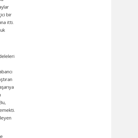
aylar
ci bir
a itti.
luk
deleleri
abancı
aştıran
başarıya
n
Bu,
demekti.
zleyen
ve