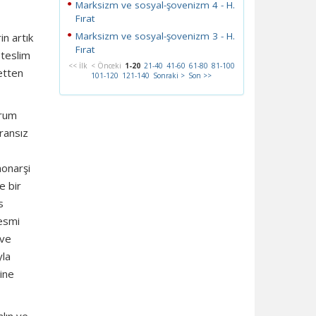
Marksizm ve sosyal-şovenizm 4 - H.
Fırat
Marksizm ve sosyal-şovenizm 3 - H.
in artık
Fırat
 teslim
<< İlk
< Önceki
1-20
21-40
41-60
61-80
81-100
etten
101-120
121-140
Sonraki >
Son >>
urum
Fransız
monarşi
e bir
s
resmi
 ve
yla
ine