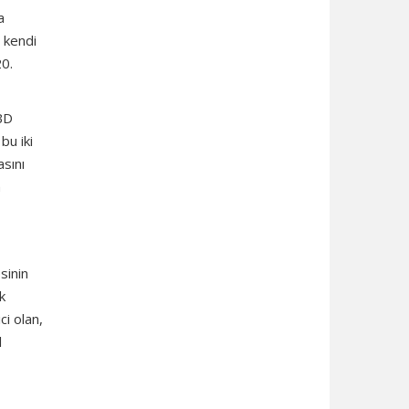
a
n kendi
20.
ABD
bu iki
asını
m
sinin
k
i olan,
l