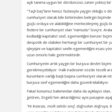
açık tanıma uygun bir dördüncüsü zaten yoktu) bir
“Taçlı baş”ların henüz fazlasıyla yaygın olduğu o d
cumhuriyet olarak bile birbirinden belirgin biçimde 
güçlü orduya ve alabildiğine merkezileşmiş güçlü
federe bir cumhuriyet olan “namuslu” İsviçre. Arala
kodladığı kapitalist sınıf, egemenliğini benzer bi
despotik de olabilen herhangi bir cumhuriyet bir y
işleyişini ve kapitalist sınıfın egemenliğini esası 
uzun ömürlü hale getirmektedir.
Cumhuriyetin artık yaygın bir burjuva devlet biçim
gerekmeyebiliyor. Halk iradesinin sözde tecelli ara
kurumların varlığı başlı başına cumhuriyet olarak ni
burjuva sınıf egemenliğini daha güvenli kılabiliyor.
Fakat konumuz bakımından daha da açıklayıcı olan,
getiren, Engels’ten aktardığımız aynı pasajının aşa
“Ve kısacası, mülk sahibi sınıf, doğrudan doğruya, b