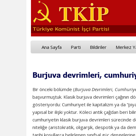
Ana Sayfa
Parti
Bildiriler
Merkez Y
Burjuva devrimleri, cumhuriy
Bir önceki bölümde (
Burjuva Devrimleri, Cumhuriye
başvurmuştuk. Klasik burjuva devrimleri çağının dö
gösteriyordu: Cumhuriyet ile kapitalizm ya da “piy
yapısal bir ilişki yoktur. Köleci antik çağdan beri bil
cumhuriyetin klasik burjuva devrimleri sürecinde 
niteliğe (aristokratik, oligarşik, despotik ya da 
tarihi koşullarca belirlenen sınıfsal güç dengelerin