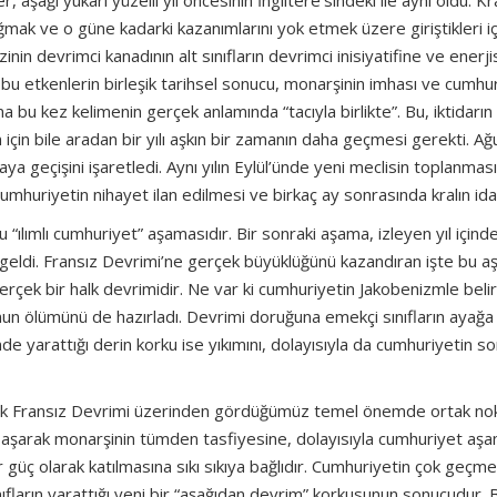
 aşağı yukarı yüzelli yıl öncesinin İngiltere’sindeki ile aynı oldu. Kr
ğmak ve o güne kadarki kazanımlarını yok etmek üzere giriştikleri iç
nin devrimci kanadının alt sınıfların devrimci inisiyatifine ve enerji
u etkenlerin birleşik tarihsel sonucu, monarşinin imhası ve cumhur
. Ama bu kez kelimenin gerçek anlamında “tacıyla birlikte”. Bu, iktidarı
için bile aradan bir yılı aşkın bir zamanın daha geçmesi gerekti. A
 geçişini işaretledi. Aynı yılın Eylül’ünde yeni meclisin toplanması
umhuriyetin nihayet ilan edilmesi ve birkaç ay sonrasında kralın ida
 “ılımlı cumhuriyet” aşamasıdır. Bir sonraki aşama, izleyen yıl içinde
n geldi. Fransız Devrimi’ne gerçek büyüklüğünü kazandıran işte bu 
erçek bir halk devrimidir. Ne var ki cumhuriyetin Jakobenizmle beli
 ölümünü de hazırladı. Devrimi doruğuna emekçi sınıfların ayağa k
e yarattığı derin korku ise yıkımını, dolayısıyla da cumhuriyetin s
ük Fransız Devrimi üzerinden gördüğümüz temel önemde ortak no
u aşarak monarşinin tümden tasfiyesine, dolayısıyla cumhuriyet aş
ir güç olarak katılmasına sıkı sıkıya bağlıdır. Cumhuriyetin çok geçm
ınıfların yarattığı yeni bir “aşağıdan devrim” korkusunun sonucudur. 