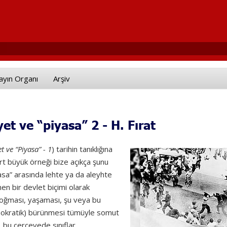
ayın Organı
Arşiv
et ve “piyasa” 2 - H. Fırat
t ve “Piyasa”
- 1
) tarihin tanıklığına
rt büyük örneği bize açıkça şunu
asa” arasında lehte ya da aleyhte
inen bir devlet biçimi olarak
doğması, yaşaması, şu veya bu
demokratik) bürünmesi tümüyle somut
e, bu çerçevede sınıflar