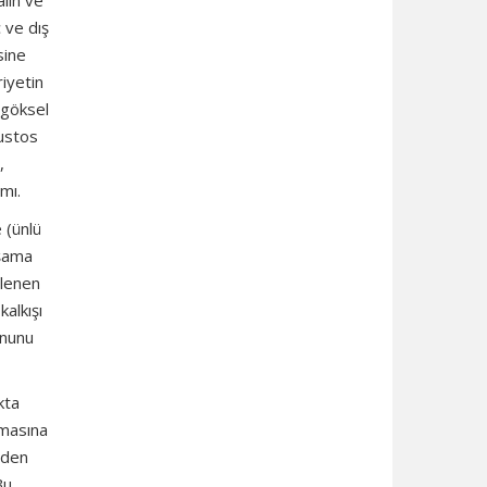
alın ve
 ve dış
sine
iyetin
n göksel
ğustos
,
mı.
 (ünlü
aşama
rlenen
alkışı
onunu
kta
amasına
eden
Bu