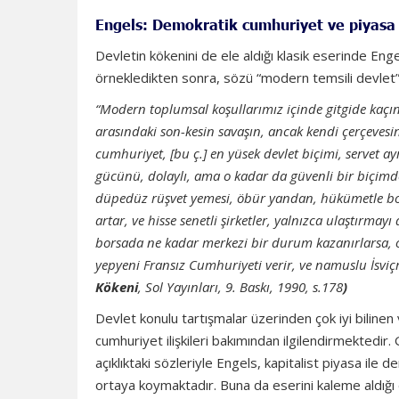
Engels: Demokratik cumhuriyet ve piyasa
Devletin kökenini de ele aldığı klasik eserinde Eng
örnekledikten sonra, sözü “modern temsili devlet”
“Modern toplumsal koşullarımız içinde gitgide kaçı
arasındaki son-kesin savaşın, ancak kendi çerçeves
cumhuriyet, [bu ç.] en yüsek devlet biçimi, servet a
gücünü, dolaylı, ama o kadar da güvenli bir biçimd
düpedüz rüşvet yemesi, öbür yandan, hükümetle borsa
artar, ve hisse senetli şirketler, yalnızca ulaştırmay
borsada ne kadar merkezi bir durum kazanırlarsa, o
yepyeni Fransız Cumhuriyeti verir, ve namuslu İsviç
Kökeni
, Sol Yayınları, 9. Baskı, 1990, s.178
)
Devlet konulu tartışmalar üzerinden çok iyi bilinen
cumhuriyet ilişkileri bakımından ilgilendirmektedir.
açıklıktaki sözleriyle Engels, kapitalist piyasa ile
ortaya koymaktadır. Buna da eserini kaleme aldığı