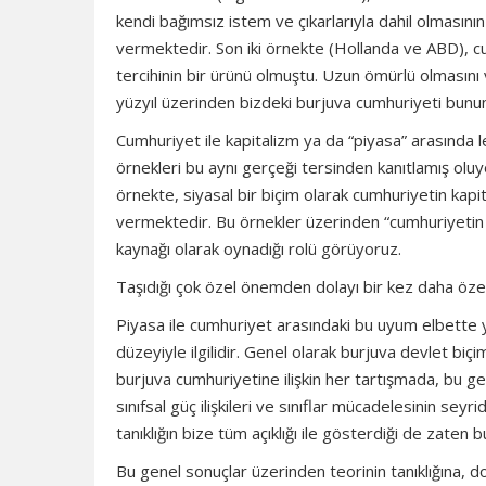
kendi bağımsız istem ve çıkarlarıyla dahil olmasının
vermektedir. Son iki örnekte (Hollanda ve ABD), cumh
tercihinin bir ürünü olmuştu. Uzun ömürlü olmasını
yüzyıl üzerinden bizdeki burjuva cumhuriyeti bunun
Cumhuriyet ile kapitalizm ya da “piyasa” arasında l
örnekleri bu aynı gerçeği tersinden kanıtlamış oluyorl
örnekte, siyasal bir biçim olarak cumhuriyetin kapita
vermektedir. Bu örnekler üzerinden “cumhuriyetin piy
kaynağı olarak oynadığı rolü görüyoruz.
Taşıdığı çok özel önemden dolayı bir kez daha öze
Piyasa ile cumhuriyet arasındaki bu uyum elbette ya
düzeyiyle ilgilidir. Genel olarak burjuva devlet bi
burjuva cumhuriyetine ilişkin her tartışmada, bu g
sınıfsal güç ilişkileri ve sınıflar mücadelesinin se
tanıklığın bize tüm açıklığı ile gösterdiği de zaten b
Bu genel sonuçlar üzerinden teorinin tanıklığına, dol