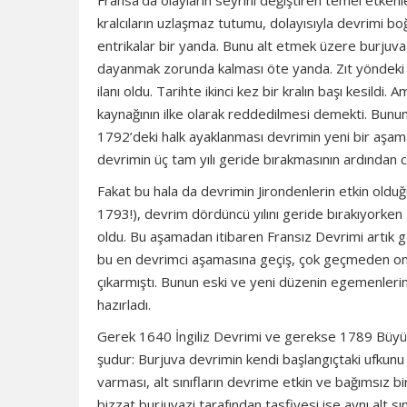
Fransa’da olayların seyrini değiştiren temel etkenler,
kralcıların uzlaşmaz tutumu, dolayısıyla devrimi bo
entrikalar bir yanda. Bunu alt etmek üzere burjuvazi
dayanmak zorunda kalması öte yanda. Zıt yöndeki b
ilanı oldu. Tarihte ikinci kez bir kralın başı kesildi
kaynağının ilke olarak reddedilmesi demekti. Bunun 
1792’deki halk ayaklanması devrimin yeni bir aşamaya
devrimin üç tam yılı geride bırakmasının ardından c
Fakat bu hala da devrimin Jirondenlerin etkin olduğu
1793!), devrim dördüncü yılını geride bırakıyorke
oldu. Bu aşamadan itibaren Fransız Devrimi artık g
bu en devrimci aşamasına geçiş, çok geçmeden onun
çıkarmıştı. Bunun eski ve yeni düzenin egemenlerind
hazırladı.
Gerek 1640 İngiliz Devrimi ve gerekse 1789 Büy
şudur: Burjuva devrimin kendi başlangıçtaki ufkun
varması, alt sınıfların devrime etkin ve bağımsız b
bizzat burjuvazi tarafından tasfiyesi ise aynı alt s