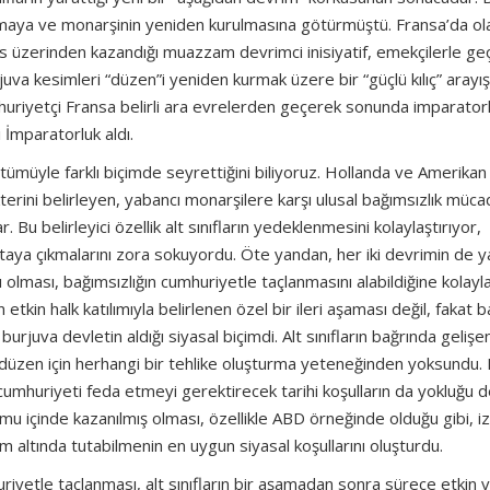
aşmaya ve monarşinin yeniden kurulmasına götürmüştü. Fransa’da ol
Paris üzerinden kazandığı muazzam devrimci inisiyatif, emekçilerle geçi
uva kesimleri “düzen”i yeniden kurmak üzere bir “güçlü kılıç” arayışın
uriyetçi Fransa belirli ara evrelerden geçerek sonunda imparator
i İmparatorluk aldı.
 tümüyle farklı biçimde seyrettiğini biliyoruz. Hollanda ve Amerikan
erini belirleyen, yabancı monarşilere karşı ulusal bağımsızlık müca
. Bu belirleyici özellik alt sınıfların yedeklenmesini kolaylaştırıyor,
rtaya çıkmalarını zora sokuyordu. Öte yandan, her iki devrimin de y
 olması, bağımsızlığın cumhuriyetle taçlanmasını alabildiğine kolayl
tkin halk katılımıyla belirlenen özel bir ileri aşaması değil, fakat 
rjuva devletin aldığı siyasal biçimdi. Alt sınıfların bağrında gelişe
i düzen için herhangi bir tehlike oluşturma yeteneğinden yoksundu. 
cumhuriyeti feda etmeyi gerektirecek tarihi koşulların da yokluğu 
mu içinde kazanılmış olması, özellikle ABD örneğinde olduğu gibi, i
 altında tutabilmenin en uygun siyasal koşullarını oluşturdu.
uriyetle taçlanması, alt sınıfların bir aşamadan sonra sürece etkin 