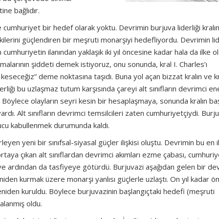
ne bağlıdır.
e cumhuriyet bir hedef olarak yoktu. Devrimin burjuva liderliği kralı
kilerini güçlendiren bir meşruti monarşiyi hedefliyordu. Devrimin lid
umhuriyetin ilanından yaklaşık iki yıl öncesine kadar hala da ilke o
malarının şiddeti demek istiyoruz, onu sonunda, kral I. Charles’ı
 keseceğiz” deme noktasına taşıdı. Buna yol açan bizzat kralın ve kr
liği bu uzlaşmaz tutum karşısında çareyi alt sınıfların devrimci ene
Böylece olayların seyri kesin bir hesaplaşmaya, sonunda kralın baş
rdı. Alt sınıfların devrimci temsilcileri zaten cumhuriyetçiydi. Burj
nucu kabullenmek durumunda kaldı.
en yeni bir sınıfsal-siyasal güçler ilişkisi oluştu. Devrimin bu en il
ortaya çıkan alt sınıflardan devrimci akımları ezme çabası, cumhuriy
ve ardından da tasfiyeye götürdü. Burjuvazi aşağıdan gelen bir de
eniden kurmak üzere monarşi yanlısı güçlerle uzlaştı. On yıl kadar ö
yeniden kuruldu. Böylece burjuvazinin başlangıçtaki hedefi (meşruti
alanmış oldu.