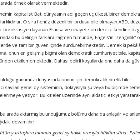
 arada örnek olarak vermektedir.
önemin kapitalist Batı dünyasının adı geçen üç ülkesi, birer demokra
farklıdırlar. O sıra henüz düzenli bir ordusu bile olmayan ABD, düzen
 bir bürokrasiye dayanan Fransa ve nihayet son derece kendine öz
rındaki bu belirgin farklara rağmen tümünde, Engels’in “zenginlik” o
çimlerde ve tam bir güven içinde sürdürebilmektedir. Demek ki pekâl
ana, onun en gelişmiş biçimi olan demokratik cumhuriyet bile, kapit
yönünden etkilememektedir. Dahası belirli koşullarda onu daha da güv
i olduğu günümüz dünyasında bunun için demokratik nitelik bile
cı sayılan genel oy sisteminin, dolayısıyla şu veya bu biçimde temsi
telenmeye yetiyor. Bu kitleler üzerinde aynı aldatıcı etkiyi yaratara
 bu arada aktarmış bulunduğumuz bölümü daha da anlaşılır ve anlam
ğıdaki devamıdır:
ütün yurttaşlara tanınan genel oy hakkı aracıyla hüküm sürer. Ezilen