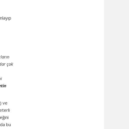
mlayıp
ların
dar çok
ni
etin
) ve
eterli
eğini
nda bu