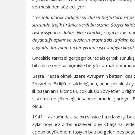
vermesinden söz ediliyor:
“Zorunlu olarak varlığını sürdüren boşluklara empery
sırasında trajik ürünler verdi bu sızma. Sovyet iktid
restorasyoncu, dahası Nazi işbirlikçisi güçlerine
dayandığı açıktır ve ulusların arasındaki ittifakın
çağında dünyanın hiçbir yerinde işçi sınıfıyla küçük 
Öncelikle tarihsel gerçeğin buradaki çarpık sunuluş 
bitenlere en kısa biçimiyle bir göz atmak durumun
Başta Fransa olmak üzere Avrupa’nın batısını kısa
Sovyetler Birliği’ne saldırdığında, onun çok uluslu y
ilk başarıların ardından, çok uluslu Sovyetler Birliği
sistemin de çökeceği hesabı ve umudu içindeydi. B
oldu.
1941 Haziran’ındaki saldırı sinsice hazırlanmış, bek
aylar boyunca birbirini izleyen büyük başarılar eld
açıdan büyük önem taşıyan batı bölgeleri peş peşe Na