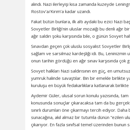
alındı. Nazi ilerleyişi kısa zamanda kuzeyde Len
Rostov’a/Kırım’a kadar uzandı.
Fakat bütün bunlara, ilk altı aydaki bu ezici Nazi baş
Sovyetler Birliği’nin uluslar mozaiği bu denli ağır b
ağır saldırı şoku karşısında bile, o günün Sovyet ha
Sınavdan geçen çok uluslu sosyalist Sovyetler Birliğ
sağlam ve sarsılmaz kardeşliği idi. Bu, Leninizmin 
onun tarihin gördüğü en ağır sınav karşısında çok g
Sovyet halkları Nazi saldırısının en güç, en umut
yumruk halinde savaştılar. Bin bir emekle birlikte ya
kuruluşu en büyük fedakarlıklara katlanarak birlikte
Aydemir Güler, ulusal sorun konulu yazısında, tam
konusunda sonuçlar çıkaracaksa tam da bu gerçekten
sınırlı durumları öne çıkarmayı tercih ediyor. Daha bir
sunacağına, akıl almaz bir tutumla dünün “ezilen ulusl
çıkarıyor. En fazla sınıfsal temel üzerinden bunun 