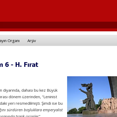
ayın Organı
Arşiv
6 - H. Fırat
zm diyarında, dahası bu kez Büyük
onrası dönem üzerinden, “Leninist
ndaki yeri resmedilmişti. Şimdi ise bu
ığını sürdüren boşluklara emperyalist
ırasında trajik ürünler
”