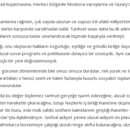
ingrad kuşatmasına, merkez bölgede Moskova varoşlarına ve Güney’
arılarına rağmen, çok sayıda ulustan ve sayısız irili ufaklı milliyette
ir darbe karşısında sarsılmadan kaldı. Tarihsel sınav daha bu ilk adımd
lklarını sonsuza kadar onurlandıracak biçimde başarıyla verilmişti.
i, onu oluşturan halkların özgürlüğe, eşitliğe ve gönüllü birliğe day
ulusal sorun programı ve politikasının dolaysız bir ürünüydü. Aynı 
üçlü bir yeni doğrulanmasıydı.
suz görünen dönemlerinde bile omuz omuza durdular, tek yürek ve 
rattıkları o henüz sınırlı ve halen fazlasıyla kusurlu sosyalist toplu
 savundular.
 da bu değer biçilemez tarihsel gerçeğe işaret edeceğine, ulusal s
 hareketle çıkaracağına, tutup Nazilerle iş birliği ihanetine düşm
 de bunu, eski mülk sahibi sınıfların kalıntılarının giriştiği ihanetler
ar”ıyla ilişkilendiriyor. Sınıfsal aidiyet yerine ulusal aidiyeti ön plan
sahtekarca bürünmeye çalıştığı ulusal renge atıfta bulunacağına, ulu