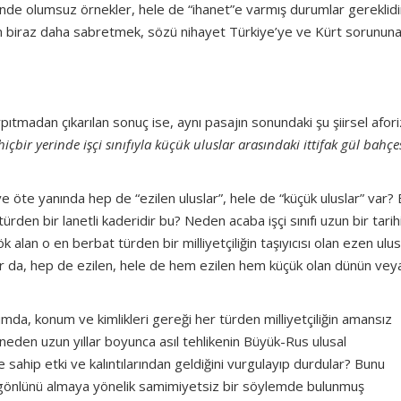
hsinde olumsuz örnekler, hele de “ihanet”e varmış durumlar gereklidi
n biraz daha sabretmek, sözü nihayet Türkiye’ye ve Kürt sorunun
madan çıkarılan sonuç ise, aynı pasajın sonundaki şu şiirsel afo
ir yerinde işçi sınıfıyla küçük uluslar arasındaki ittifak gül bahçe
 ve öte yanında hep de “ezilen uluslar”, hele de “küçük uluslar” var? 
rden bir lanetli kaderidir bu? Neden acaba işçi sınıfı uzun bir tarih
 o en berbat türden bir milliyetçiliğin taşıyıcısı olan ezen ulusl
yor da, hep de ezilen, hele de hem ezilen hem küçük olan dünün vey
a, konum ve kimlikleri gereği her türden milliyetçiliğin amansız
neden uzun yıllar boyunca asıl tehlikenin Büyük-Rus ulusal
 sahip etki ve kalıntılarından geldiğini vurgulayıp durdular? Bunu
n gönlünü almaya yönelik samimiyetsiz bir söylemde bulunmuş