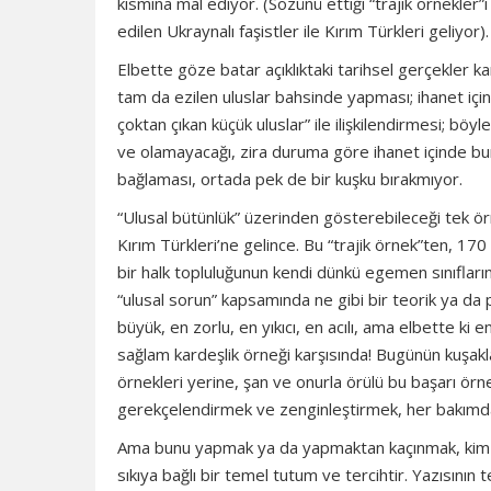
kısmına mal ediyor. (Sözünü ettiği “trajik örnekler”
edilen Ukraynalı faşistler ile Kırım Türkleri geliyor).
Elbette göze batar açıklıktaki tarihsel gerçekler ka
tam da ezilen uluslar bahsinde yapması; ihanet için
çoktan çıkan küçük uluslar” ile ilişkilendirmesi; böy
ve olamayacağı, zira duruma göre ihanet içinde bu
bağlaması, ortada pek de bir kuşku bırakmıyor.
“Ulusal bütünlük” üzerinden gösterebileceği tek örne
Kırım Türkleri’ne gelince. Bu “trajik örnek”ten, 170 
bir halk topluluğunun kendi dünkü egemen sınıflarının
“ulusal sorun” kapsamında ne gibi bir teorik ya da po
büyük, en zorlu, en yıkıcı, en acılı, ama elbette ki
sağlam kardeşlik örneği karşısında! Bugünün kuşakla
örnekleri yerine, şan ve onurla örülü bu başarı örne
gerekçelendirmek ve zenginleştirmek, her bakım
Ama bunu yapmak ya da yapmaktan kaçınmak, kim ol
sıkıya bağlı bir temel tutum ve tercihtir. Yazısını