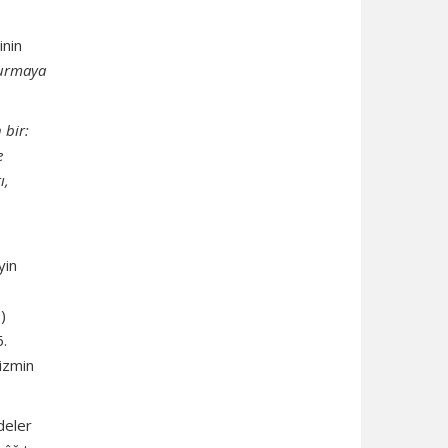
inin
 kurmaya
 bir:
e
ı,
yin
)
6.
vizmin
deler