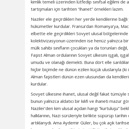
kimlik temeli üzerinden lütfedip sınıfsal eğilimi d
tartışmaları için tarihten “ihanet” örnekleri lazım.
Naziler ele geçirdikleri her yerde kendilerine bağlı
hükümetler kurdular. Fransa’dan Romanya’ya, Macar
elbette ele geçirdikleri Sovyet ulusal bölgelerinde
kolektivizasyonun üzerinden ise henüz yalnızca bir 
mülk sahibi sınıfların çocukları ya da torunları deği
Faşist Alman ordularının Sovyet ülkesini işgali, iş
umudu ve olanağı demekti. Buna dört elle sarıldılar.
hiçbir biçimde ne dünün ezilen küçük uluslarıyla (ki 
Alman faşistleri dünün ezen ulusundan da kendilerine 
kurdular.
Sovyet ülkesine ihanet, ulusal değil fakat tümüyle s
bunun yalnızca aldatıcı bir kılıfı ve ihaneti mazur gö
Naziler’den kim ulusal açıdan hangi “kurtuluşu” bek
halklarının, Nazi sürüleriyle birlikte süpürüp tarih
artıklarıydı. Ama Aydemir Güler, bu çok açık tarihsel