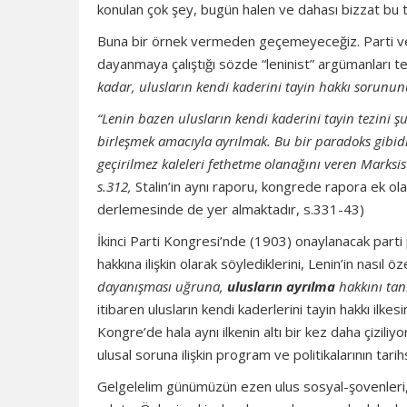
konulan çok şey, bugün halen ve dahası bizzat bu t
Buna bir örnek vermeden geçemeyeceğiz. Parti ve
dayanmaya çalıştığı sözde “leninist” argümanları te
kadar, ulusların kendi kaderini tayin hakkı sorunu
“Lenin bazen ulusların kendi kaderini tayin tezini ş
birleşmek amacıyla ayrılmak. Bu bir paradoks gibidir
geçirilmez kaleleri fethetme olanağını veren Marksist
s.312,
Stalin’in aynı raporu, kongrede rapora ek ola
derlemesinde de yer almaktadır, s.331-43)
İkinci Parti Kongresi’nde (1903) onaylanacak parti 
hakkına ilişkin olarak söylediklerini, Lenin’in nasıl öz
dayanışması uğruna,
ulusların ayrılma
hakkını tan
itibaren ulusların kendi kaderlerini tayin hakkı ilk
Kongre’de hala aynı ilkenin altı bir kez daha çizil
ulusal soruna ilişkin program ve politikalarının tar
Gelgelelim günümüzün ezen ulus sosyal-şovenleri, “i