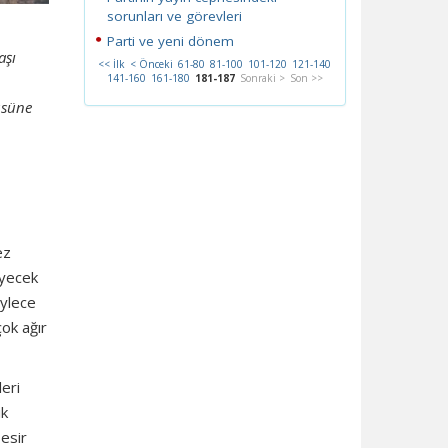
sorunları ve görevleri
Parti ve yeni dönem
aşı
<< İlk
< Önceki
61-80
81-100
101-120
121-140
141-160
161-180
181-187
Sonraki >
Son >>
üsüne
ez
eyecek
öylece
ok ağır
leri
ik
 esir