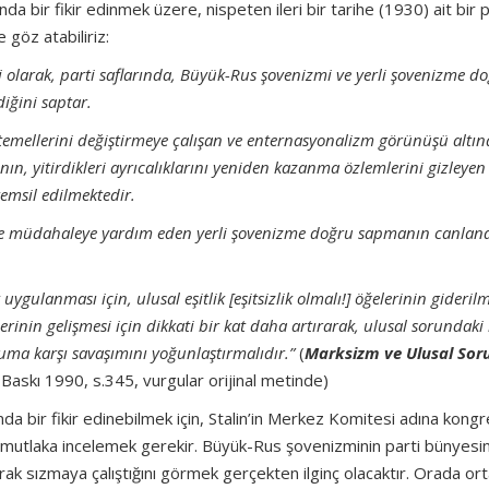
 bir fikir edinmek üzere, nispeten ileri bir tarihe (1930) ait bir p
göz atabiliriz:
gili olarak, parti saflarında, Büyük-Rus şovenizmi ve yerli şovenizme d
diğini saptar.
in temellerini değiştirmeye çalışan ve enternasyonalizm görünüşü altın
n, yitirdikleri ayrıcalıklarını yeniden kazanma özlemlerini gizleyen
msil edilmektedir.
n ve müdahaleye yardım eden yerli şovenizme doğru sapmanın canland
uygulanması için, ulusal eşitlik [eşitsizlik olmalı!] öğelerinin gideril
lerinin gelişmesi için dikkati bir kat daha artırarak, ulusal sorundaki 
uma karşı savaşımını yoğunlaştırmalıdır.”
(
Marksizm ve Ulusal Sor
. Baskı 1990, s.345, vurgular orijinal metinde)
da bir fikir edinebilmek için, Stalin’in Merkez Komitesi adına kong
nı mutlaka incelemek gerekir. Büyük-Rus şovenizminin parti bünyesi
rak sızmaya çalıştığını görmek gerçekten ilginç olacaktır. Orada or