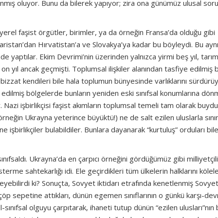
e anmış oluyor. Bunu da bilerek yapıyor; zira ona günümüz ulusal sor
 yerel faşist örgütler, birimler, ya da örneğin Fransa’da olduğu gibi
istan’dan Hırvatistan’a ve Slovakya’ya kadar bu böyleydi. Bu aynı
 de yaptılar. Ekim Devrimi’nin üzerinden yalnızca yirmi beş yıl, tarı
on yıl ancak geçmişti. Toplumsal ilişkiler alanından tasfiye edilmiş 
l, bizzat kendileri bile hala toplumun bünyesinde varlıklarını sürdürüy
gal edilmiş bölgelerde bunların yeniden eski sınıfsal konumlarına dö
 Nazi işbirlikçisi faşist akımların toplumsal temeli tam olarak buyd
örneğin Ukrayna yeterince büyüktü!) ne de salt ezilen uluslarla sınırl
işbirlikçiler bulabildiler. Bunlara dayanarak “kurtuluş” orduları bil
ınıfsaldı. Ukrayna’da en çarpıcı örneğini gördüğümüz gibi milliyetçil
sterme sahtekarlığı idi. Ele geçirdikleri tüm ülkelerin halklarını kölel
leyebilirdi ki? Sonuçta, Sovyet iktidarı etrafında kenetlenmiş Sovye
in çöp sepetine attıkları, dünün egemen sınıflarının o günkü karşı-dev
-sınıfsal olguyu çarpıtarak, ihaneti tutup dünün “ezilen ulusları”nın 