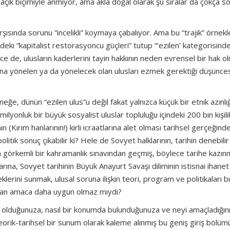
i açık biçimiyle anmıyor, ama akla doğal olarak şu sıralar da çokça s
rşısında sorunu “incelikli” koymaya çabalıyor. Ama bu “trajik” örnek
deki “kapitalist restorasyoncu güçleri” tutup “‘ezilen’ kategorisind
lece de, ulusların kaderlerini tayin hakkının neden evrensel bir hak o
na yönelen ya da yönelecek olan ulusları ezmek gerektiği düşünce
ğe, dünün “ezilen ulus”u değil fakat yalnızca küçük bir etnik azınlığ
milyonluk bir büyük sosyalist uluslar topluluğu içindeki 200 bin kişil
 (Kırım hanlarının!) kirli icraatlarına alet olması tarihsel gerçeğind
litik sonuç çıkabilir ki? Hele de Sovyet halklarının, tarihin denebilir
 en görkemli bir kahramanlık sınavından geçmiş, böylece tarihe kazın
rına, Sovyet tarihinin Büyük Anayurt Savaşı diliminin istisnai ihanet
klerini sunmak, ulusal soruna ilişkin teori, program ve politikaları b
dan amaca daha uygun olmaz mıydı?
duğunuza, nasıl bir konumda bulunduğunuza ve neyi amaçladığınız
n teorik-tarihsel bir sunum olarak kaleme alınmış bu geniş giriş bölü