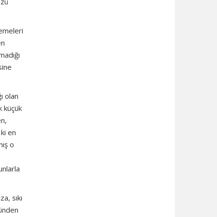
özü
lemeleri
en
lmadığı
sine
ı olan
ik küçük
en,
 ki en
mış o
unlarla
a, sıkı
münden