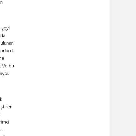
un
 şeyi
mda
bulunan
orlardı.
nme
u. Ve bu
ıydı.
e
ik
eştiren
t
rimci
bir