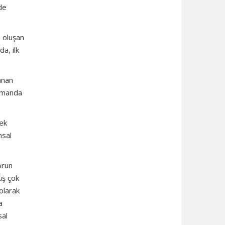
de
n oluşan
a, ilk
anan
zamanda
tek
msal
orun
üş çok
 olarak
a
sal