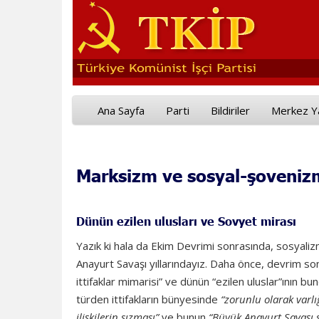
Ana Sayfa
Parti
Bildiriler
Merkez Y
Marksizm ve sosyal-şovenizm 
Dünün ezilen ulusları ve Sovyet mirası
Yazık ki hala da Ekim Devrimi sonrasında, sosyali
Anayurt Savaşı yıllarındayız. Daha önce, devrim s
ittifaklar mimarisi” ve dünün “ezilen uluslar”ının bu
türden ittifakların bünyesinde
“zorunlu olarak varl
ilişkilerin sızması
”
ve bunun
“
Büyük Anayurt Savaşı s