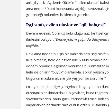
anlaşılıyor ki, Aydemir Güler’e “ezilen uluslar” ba
ama neden? Yanıt konusunda açıklığa kavuşmak içi
getireceği bölümleri beklemek gerekir.
İşçi sınıfı, ezilen uluslar ve “gül bahçesi”
Devam edelim. Görmüş bulunduğumuz tarihsel çarpıt
ifadesini buluyor: “
E
mperyalizm çağında dünyanın hiçb
değildir.
”
Peki ama neden bu işin bir yanında hep “işçi sınıfı”
ulus olmanın, hele de ezilen küçük ulus olmanın ne tü
dönem boyunca egemen konumda bulunmaktan kök alan
hele de onların “büyük” olanlarıyla, sorun yaşamı
bugünün mazlum uluslarıyla yaşıyor bu sorunları?
Öte yandan, bu eğer gerçekten böyleyse, bu durumd
düşmanı olan iktidardaki Bolşevikler, buna rağmen 
şovenizminden, onun güçlü tarihsel-kültürel köklere
yaparlarken herhalde salt dünün ezilen uluslarını