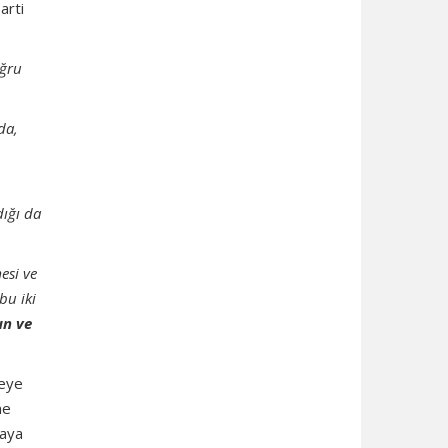
arti
oğru
da,
ığı da
mesi ve
bu iki
un ve
reye
ne
taya