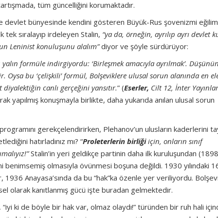
artışmada, tüm güncelliğini korumaktadır.
 devlet bünyesinde kendini gösteren Büyük-Rus şovenizmi eğilim
k tek sıralayıp irdeleyen Stalin,
“ya da, örneğin, ayrılıp ayrı devlet
nun Leninist konuluşunu alalım”
diyor ve şöyle sürdürüyor:
u yalın formüle indirgiyordu: ‘Birleşmek amacıyla ayrılmak’. Düşünün
. Oysa bu ‘çelişkili’ formül, Bolşeviklere ulusal sorun alanında en el
 diyalektiğin canlı gerçeğini yansıtır.
” (
Eserler,
Cilt 12, İnter Yayınlar
rak yapılmış konuşmayla birlikte, daha yukarıda anılan ulusal sorun
programını gerekçelendirirken, Plehanov’un ulusların kaderlerini ta
etlediğini hatırladınız mı? “
Proleterlerin birliği
için, onların sınıf
ımalıyız
!”
Stalin’in yeri geldikçe partinin daha ilk kuruluşundan (1898
esini benimsemiş olmasıyla övünmesi boşuna değildi. 1930 yılındaki 1
iyor, 1936 Anayasa’sında da bu “hak”ka özenle yer veriliyordu. Bolşe
ihsel olarak kanıtlanmış gücü işte buradan gelmektedir.
yi ki de böyle bir hak var, olmaz olaydı!” türünden bir ruh hali için