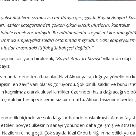
alist ilişkilerin sızmasıysa bir dünya gerçeğiydi. Büyük Anayurt Sav
arı,
‘ezilen
’ kategorisinden çoktan çıkan küçük ulusların, kapitalist
 müdahale etmek zorundaydı. Bu müdahalenin sosyalizmi koruma güd
 korunması emperyalist saldırı ortamında meşrudur. Yani emperyalizm
uluslar arasındaki ittifak gül bahçesi değildir.
”
biçimini bir yana bırakarak, “
Büyük Anayurt Savaşı
”
yıllarında olup
dayız.
 zamanda denetim altına alan Nazi Almanya’sı, doğuya yönelip bu k
apısını en zayıf yanı olarak görüyordu. Şok bir ilk saldırı ve bunu izl
’nin kaçınılmaz olarak ulusal kimlikler üzerinden hızla dağılacağı ve b
u çürük bir hesap ve temelsiz bir umuttu. Alman faşizmine bedeli ç
lenmedik biçimde ve şok dalgalar halinde başlatılmıştı. Alman faşist
e ettiler. Sovyet ülkesinin sanayi yönünden daha gelişmiş ve stratej
zilerin eline geçti. Çok sayıda Kızıl Ordu birliği imha edildi ya da