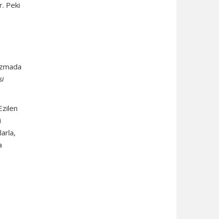
r. Peki
a
rizmada
si
Ezilen
i
arla,
a