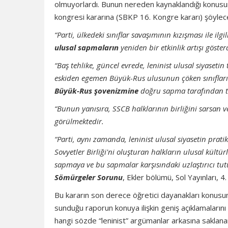
olmuyorlardı. Bunun nereden kaynaklandığı konusunda
kongresi kararına (SBKP 16. Kongre kararı) şöylece 
“Parti, ülkedeki sınıflar savaşımının kızışması ile il
ulusal sapmaların
yeniden bir etkinlik artışı göster
“Baş tehlike, güncel evrede, leninist ulusal siyaset
eskiden egemen Büyük-Rus ulusunun çöken sınıflarını
Büyük-Rus şovenizmine
doğru sapma tarafından te
“Bunun yanısıra, SSCB halklarının birliğini sarsa
görülmektedir.
“Parti, aynı zamanda, leninist ulusal siyasetin pratik 
Sovyetler Birliği'ni oluşturan halkların ulusal kültür
sapmaya ve bu sapmalar karşısındaki uzlaştırıcı tut
Sömürgeler Sorunu
, Ekler bölümü, Sol Yayınları, 4
Bu kararın son derece öğretici dayanakları konusun
sunduğu raporun konuya ilişkin geniş açıklamaları
hangi sözde “leninist” argümanlar arkasına saklana