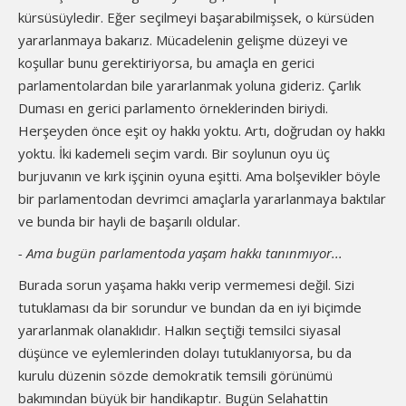
kürsüsüyledir. Eğer seçilmeyi başarabilmişsek, o kürsüden
yararlanmaya bakarız. Mücadelenin gelişme düzeyi ve
koşullar bunu gerektiriyorsa, bu amaçla en gerici
parlamentolardan bile yararlanmak yoluna gideriz. Çarlık
Duması en gerici parlamento örneklerinden biriydi.
Herşeyden önce eşit oy hakkı yoktu. Artı, doğrudan oy hakkı
yoktu. İki kademeli seçim vardı. Bir soylunun oyu üç
burjuvanın ve kırk işçinin oyuna eşitti. Ama bolşevikler böyle
bir parlamentodan devrimci amaçlarla yararlanmaya baktılar
ve bunda bir hayli de başarılı oldular.
- Ama bugün parlamentoda yaşam hakkı tanınmıyor...
Burada sorun yaşama hakkı verip vermemesi değil. Sizi
tutuklaması da bir sorundur ve bundan da en iyi biçimde
yararlanmak olanaklıdır. Halkın seçtiği temsilci siyasal
düşünce ve eylemlerinden dolayı tutuklanıyorsa, bu da
kurulu düzenin sözde demokratik temsili görünümü
bakımından büyük bir handikaptır. Bugün Selahattin