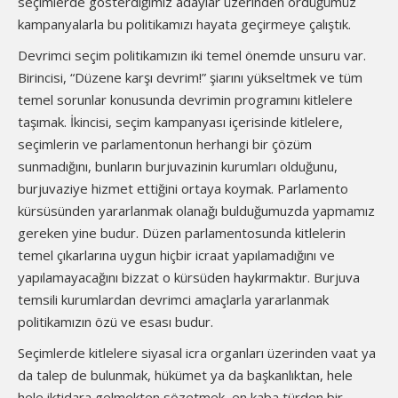
seçimlerde gösterdiğimiz adaylar üzerinden ördüğümüz
kampanyalarla bu politikamızı hayata geçirmeye çalıştık.
Devrimci seçim politikamızın iki temel önemde unsuru var.
Birincisi, “Düzene karşı devrim!” şiarını yükseltmek ve tüm
temel sorunlar konusunda devrimin programını kitlelere
taşımak. İkincisi, seçim kampanyası içerisinde kitlelere,
seçimlerin ve parlamentonun herhangi bir çözüm
sunmadığını, bunların burjuvazinin kurumları olduğunu,
burjuvaziye hizmet ettiğini ortaya koymak. Parlamento
kürsüsünden yararlanmak olanağı bulduğumuzda yapmamız
gereken yine budur. Düzen parlamentosunda kitlelerin
temel çıkarlarına uygun hiçbir icraat yapılamadığını ve
yapılamayacağını bizzat o kürsüden haykırmaktır. Burjuva
temsili kurumlardan devrimci amaçlarla yararlanmak
politikamızın özü ve esası budur.
Seçimlerde kitlelere siyasal icra organları üzerinden vaat ya
da talep de bulunmak, hükümet ya da başkanlıktan, hele
hele iktidara gelmekten sözetmek, en kaba türden bir