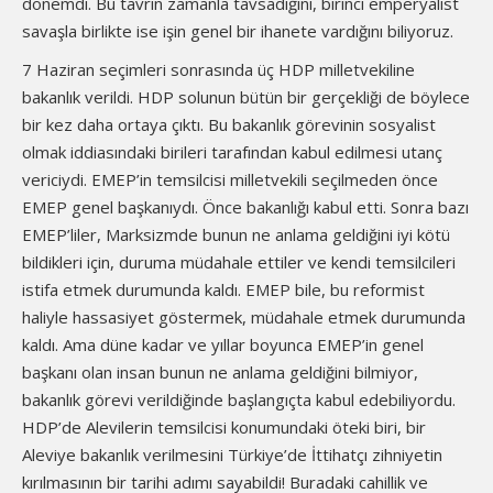
dönemdi. Bu tavrın zamanla tavsadığını, birinci emperyalist
savaşla birlikte ise işin genel bir ihanete vardığını biliyoruz.
7 Haziran seçimleri sonrasında üç HDP milletvekiline
bakanlık verildi. HDP solunun bütün bir gerçekliği de böylece
bir kez daha ortaya çıktı. Bu bakanlık görevinin sosyalist
olmak iddiasındaki birileri tarafından kabul edilmesi utanç
vericiydi. EMEP’in temsilcisi milletvekili seçilmeden önce
EMEP genel başkanıydı. Önce bakanlığı kabul etti. Sonra bazı
EMEP’liler, Marksizmde bunun ne anlama geldiğini iyi kötü
bildikleri için, duruma müdahale ettiler ve kendi temsilcileri
istifa etmek durumunda kaldı. EMEP bile, bu reformist
haliyle hassasiyet göstermek, müdahale etmek durumunda
kaldı. Ama düne kadar ve yıllar boyunca EMEP’in genel
başkanı olan insan bunun ne anlama geldiğini bilmiyor,
bakanlık görevi verildiğinde başlangıçta kabul edebiliyordu.
HDP’de Alevilerin temsilcisi konumundaki öteki biri, bir
Aleviye bakanlık verilmesini Türkiye’de İttihatçı zihniyetin
kırılmasının bir tarihi adımı sayabildi! Buradaki cahillik ve