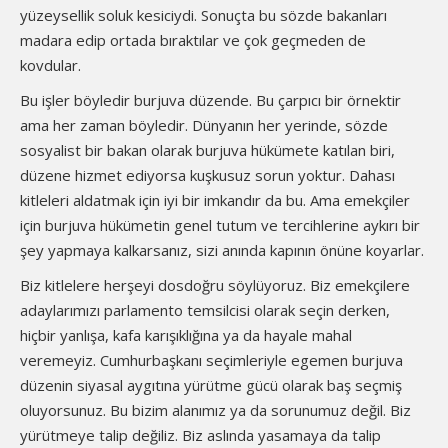
yüzeysellik soluk kesiciydi. Sonuçta bu sözde bakanları
madara edip ortada bıraktılar ve çok geçmeden de
kovdular.
Bu işler böyledir burjuva düzende. Bu çarpıcı bir örnektir
ama her zaman böyledir. Dünyanın her yerinde, sözde
sosyalist bir bakan olarak burjuva hükümete katılan biri,
düzene hizmet ediyorsa kuşkusuz sorun yoktur. Dahası
kitleleri aldatmak için iyi bir imkandır da bu. Ama emekçiler
için burjuva hükümetin genel tutum ve tercihlerine aykırı bir
şey yapmaya kalkarsanız, sizi anında kapının önüne koyarlar.
Biz kitlelere herşeyi dosdoğru söylüyoruz. Biz emekçilere
adaylarımızı parlamento temsilcisi olarak seçin derken,
hiçbir yanlışa, kafa karışıklığına ya da hayale mahal
veremeyiz. Cumhurbaşkanı seçimleriyle egemen burjuva
düzenin siyasal aygıtına yürütme gücü olarak baş seçmiş
oluyorsunuz. Bu bizim alanımız ya da sorunumuz değil. Biz
yürütmeye talip değiliz. Biz aslında yasamaya da talip