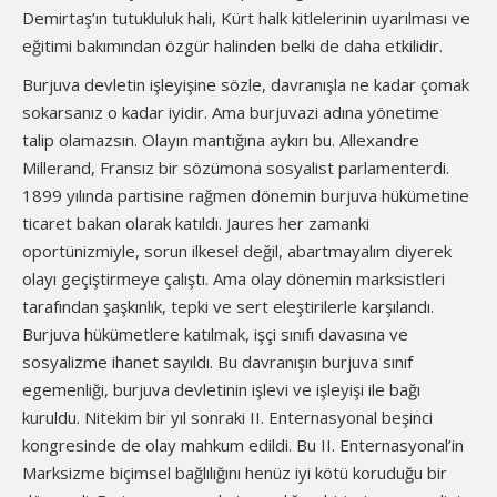
Demirtaş’ın tutukluluk hali, Kürt halk kitlelerinin uyarılması ve
eğitimi bakımından özgür halinden belki de daha etkilidir.
Burjuva devletin işleyişine sözle, davranışla ne kadar çomak
sokarsanız o kadar iyidir. Ama burjuvazi adına yönetime
talip olamazsın. Olayın mantığına aykırı bu. Allexandre
Millerand, Fransız bir sözümona sosyalist parlamenterdi.
1899 yılında partisine rağmen dönemin burjuva hükümetine
ticaret bakan olarak katıldı. Jaures her zamanki
oportünizmiyle, sorun ilkesel değil, abartmayalım diyerek
olayı geçiştirmeye çalıştı. Ama olay dönemin marksistleri
tarafından şaşkınlık, tepki ve sert eleştirilerle karşılandı.
Burjuva hükümetlere katılmak, işçi sınıfı davasına ve
sosyalizme ihanet sayıldı. Bu davranışın burjuva sınıf
egemenliği, burjuva devletinin işlevi ve işleyişi ile bağı
kuruldu. Nitekim bir yıl sonraki II. Enternasyonal beşinci
kongresinde de olay mahkum edildi. Bu II. Enternasyonal’in
Marksizme biçimsel bağlılığını henüz iyi kötü koruduğu bir