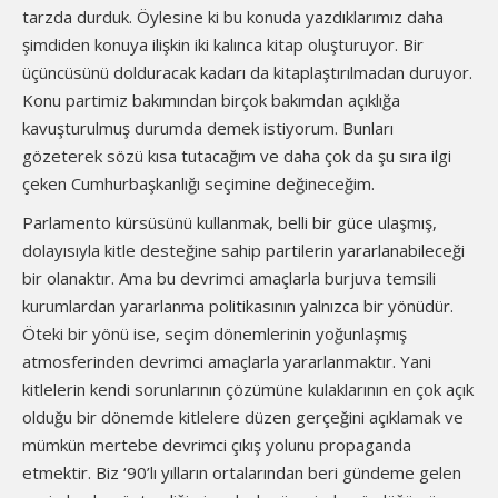
tarzda durduk. Öylesine ki bu konuda yazdıklarımız daha
şimdiden konuya ilişkin iki kalınca kitap oluşturuyor. Bir
üçüncüsünü dolduracak kadarı da kitaplaştırılmadan duruyor.
Konu partimiz bakımından birçok bakımdan açıklığa
kavuşturulmuş durumda demek istiyorum. Bunları
gözeterek sözü kısa tutacağım ve daha çok da şu sıra ilgi
çeken Cumhurbaşkanlığı seçimine değineceğim.
Parlamento kürsüsünü kullanmak, belli bir güce ulaşmış,
dolayısıyla kitle desteğine sahip partilerin yararlanabileceği
bir olanaktır. Ama bu devrimci amaçlarla burjuva temsili
kurumlardan yararlanma politikasının yalnızca bir yönüdür.
Öteki bir yönü ise, seçim dönemlerinin yoğunlaşmış
atmosferinden devrimci amaçlarla yararlanmaktır. Yani
kitlelerin kendi sorunlarının çözümüne kulaklarının en çok açık
olduğu bir dönemde kitlelere düzen gerçeğini açıklamak ve
mümkün mertebe devrimci çıkış yolunu propaganda
etmektir. Biz ‘90’lı yılların ortalarından beri gündeme gelen