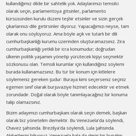
kullandığımız dilde bir sahtelik yok. Adaylarımızı temsilci
olarak seçin, parlamentoya gitsinler, parlamento
kürsüsünden kurulu düzeni teşhir etsinler ve sizin gerçek
çıkarlarınızı dile getirsinler diyoruz. Yapacağımızı neyse, tam
olarak onu söylüyoruz. Ama böyle açık ve tutarlı bir dili
cumhurbaşkanlığı kurumu üzerinden oluşturamazsınız. Zira
cumhurbaşkanlığı yetkili bir icra konumudur; doğrudan
ülkenin politik yaşamını yönetip yürütecek kişiyi seçmektir
sözkonusu olan. Temsili kurumlar için kullandığınız söylemi
burada kullanamazsınız. Bu tür bir konum için kitlelere
söylemeniz gereken şudur: Buraya kimi seçerseniz seçiniz
egemen sınıf olarak burjuvaziye hizmet edecektir ve etmek
zorundadır. Doğal olarak böyle tanımlayacağınız bir konuma
talip olamazsınız.
Bizim adayımızı cumhurbaşkanı olarak seçin demek, başkan
olarak biz yönetelim demektir. Bu Venezuela’da söylendi,
Chavez şahsında. Brezilya’da söylendi, Lula şahsında.
Akıbetlerini biliyoruz. Venezuela hala da derin bir bunalım