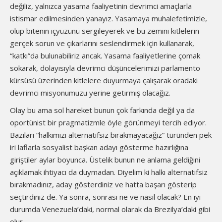
değiliz, yalnızca yasama faaliyetinin devrimci amaçlarla
istismar edilmesinden yanayız. Yasamaya muhalefetimizle,
olup bitenin içyüzünü sergileyerek ve bu zemini kitlelerin
gerçek sorun ve çıkarlarını seslendirmek için kullanarak,
“katkı”da bulunabiliriz ancak. Yasama faaliyetlerine çomak
sokarak, dolayısıyla devrimci düşüncelerimizi parlamento
kürsüsü üzerinden kitlelere duyurmaya çalışarak oradaki
devrimci misyonumuzu yerine getirmiş olacağız.
Olay bu ama sol hareket bunun çok farkında değil ya da
oportünist bir pragmatizmle öyle görünmeyi tercih ediyor.
Bazıları “halkımızı alternatifsiz bırakmayacağız” türünden pek
iri laflarla sosyalist başkan adayı gösterme hazırlığına
giriştiler aylar boyunca. Üstelik bunun ne anlama geldiğini
açıklamak ihtiyacı da duymadan. Diyelim ki halkı alternatifsiz
bırakmadınız, aday gösterdiniz ve hatta başarı gösterip
seçtirdiniz de. Ya sonra, sonrası ne ve nasıl olacak? En iyi
durumda Venezuela’daki, normal olarak da Brezilya’daki gibi
olur.