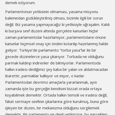
demek istiyorum.
Parlamentonun yetkisinin olmaması, yasama misyonu
bakımından güdükleştirilmiş olması, bizimle ilgili bir sorun
değil. Biz yasama yapmayacağız ki yetkisiyle uğraşalım. Kaldı
ki burjuva sınıf düzeni altında gerçekte kanunları hiçbir
zaman parlamentolar hazırlamıyor, parlamentoların önüne
kanunlar biçimsel onay için önden kotarılıp hazırlanmış halde
geliyor. Türkiye’de parlamento “torba yasa”lar ile bir
gecede düzinelerce yasa çıkarıyor. Torbada ne olduğunu
parmak kaldırıp indirenler de bilmiyorlar. Parlamentoda
halkın iradesi dediğimiz şey kaba bir yalan ve aldatmacadan
ibarettir, parmaklar kalkıyor ve iniyor, o kadar.
Parlamentodan devrimci amaçlarla yararlanmak, aynı
zamanda işte bu gerçeğin kendisini bizzat orada ortaya
koyabilmek demektir. Ortada halkın temsili ve iradesi değil,
fakat sermaye sınıfının çıkarlarına göre kurulmuş, buna göre
işleyen bir düzen, bir mekanizma olduğunu sergilemek
demektir. Bir parlamento ne denli yetkisizse, bu gerçekleri