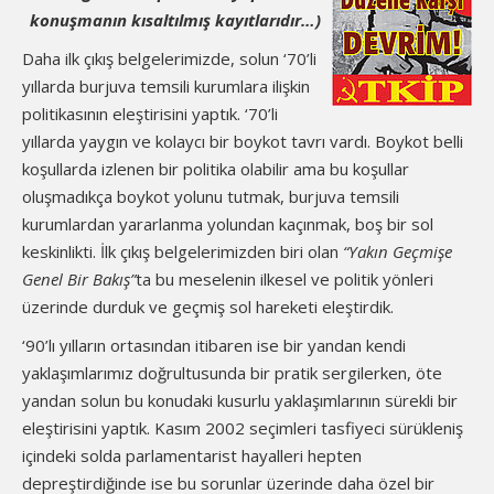
konuşmanın kısaltılmış kayıtlarıdır…)
Daha ilk çıkış belgelerimizde, solun ‘70’li
yıllarda burjuva temsili kurumlara ilişkin
politikasının eleştirisini yaptık. ‘70’li
yıllarda yaygın ve kolaycı bir boykot tavrı vardı. Boykot belli
koşullarda izlenen bir politika olabilir ama bu koşullar
oluşmadıkça boykot yolunu tutmak, burjuva temsili
kurumlardan yararlanma yolundan kaçınmak, boş bir sol
keskinlikti. İlk çıkış belgelerimizden biri olan
“Yakın Geçmişe
Genel Bir Bakış”
ta bu meselenin ilkesel ve politik yönleri
üzerinde durduk ve geçmiş sol hareketi eleştirdik.
‘90’lı yılların ortasından itibaren ise bir yandan kendi
yaklaşımlarımız doğrultusunda bir pratik sergilerken, öte
yandan solun bu konudaki kusurlu yaklaşımlarının sürekli bir
eleştirisini yaptık. Kasım 2002 seçimleri tasfiyeci sürükleniş
içindeki solda parlamentarist hayalleri hepten
depreştirdiğinde ise bu sorunlar üzerinde daha özel bir