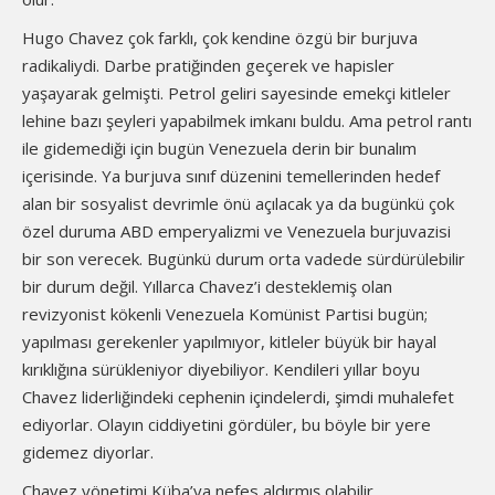
Hugo Chavez çok farklı, çok kendine özgü bir burjuva
radikaliydi. Darbe pratiğinden geçerek ve hapisler
yaşayarak gelmişti. Petrol geliri sayesinde emekçi kitleler
lehine bazı şeyleri yapabilmek imkanı buldu. Ama petrol rantı
ile gidemediği için bugün Venezuela derin bir bunalım
içerisinde. Ya burjuva sınıf düzenini temellerinden hedef
alan bir sosyalist devrimle önü açılacak ya da bugünkü çok
özel duruma ABD emperyalizmi ve Venezuela burjuvazisi
bir son verecek. Bugünkü durum orta vadede sürdürülebilir
bir durum değil. Yıllarca Chavez’i desteklemiş olan
revizyonist kökenli Venezuela Komünist Partisi bugün;
yapılması gerekenler yapılmıyor, kitleler büyük bir hayal
kırıklığına sürükleniyor diyebiliyor. Kendileri yıllar boyu
Chavez liderliğindeki cephenin içindelerdi, şimdi muhalefet
ediyorlar. Olayın ciddiyetini gördüler, bu böyle bir yere
gidemez diyorlar.
Chavez yönetimi Küba’ya nefes aldırmış olabilir,