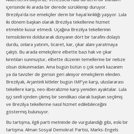
içerisinde iki arada bir derede sürüklenip duruyor.
Brezilya’da ise emekçiler derin bir hayal kırıklığı yaşıyor. Lula
iki dönem başkan olarak Brezilya tekellerine hizmet
etmekte kusur etmedi. Uçağına Brezilya tekellerinin
temsilcilerini doldurarak dünyanın dört bir tarafını dolaştı
durdu, onlara yatırım, ticaret, kar, çıkar alanı yaratmaya
çalıştı. Bu arada emekçilere elbette bazı hak ve çıkar
kırıntıları sunmuştur, elbette düzenin temellerine bir nebze
olsun dokunmadan. Ama bugün bütün o çok sınırlı kazanım
ya da tavizler de gerisin geri alınıyor emekçilerin elinden.
Brezilyalı, Arjantinli kitleler bugün IMF’ye karşı, uluslararası
tekellere karşı, neo-liberalizme karşı yeniden ayaktalar. Lula
işçi sınıfı içinden çıkmış bir sendikacı olarak başkan seçilmiş
ve Brezilya tekellerine nasıl hizmet edilebileceğini
göstermiş bulunuyor.
Bu tartışma, ilgili parti metninde de vurgulandığı gibi, eski bir
tartışma. Alman Sosyal Demokrat Partisi, Marks-Engels