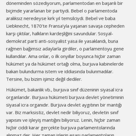
döneminden sözediyorum, parlamentodan en başarılı bir
biçimde yararlanan bir partiydi. Bebel o parlamentoda
aralıksız neredeyse kırk yıl temsilciydi. Bebel ve baba
Liebknecht, 1870’te Fransa’yla yaşanan savaşa cepheden
karşı çıktılar, halkların kardeşliğini savundular. Sosyal-
demokrat parti anti-sosyalist yasa ile yasaklandı, buna
rağmen bağımsız adaylarla girdiler, o parlamentoyu gene
kullandılar. Ama onlar, o ilk onyıllar boyunca hiçbir zaman
hükümet ya da hükümet ortağı olma, burjuva kabinelerde
bakan bulundurma istem ve iddiasında bulunmadılar.
Tersine, bu bizim işimiz değil dediler.
Hükümet, bakanlık vb., burjuva sınıf düzeninin siyasal icra
organlarıdır. Burjuva hükümeti burjuva devlet yönetiminin
siyasal icra organıdır. Burjuva devlet aygıtının bir mantığı
var. Biz marksistiz, devlet nedir biliyoruz, devletin sınıf
yapısını ve işleyiş mantığını biliyoruz. Lenin, hiçbir zaman
hiçbir ciddi karar gerçekte burjuva parlamentolarında
alınmaz der. Her zaman işlerin esası parlamentoların