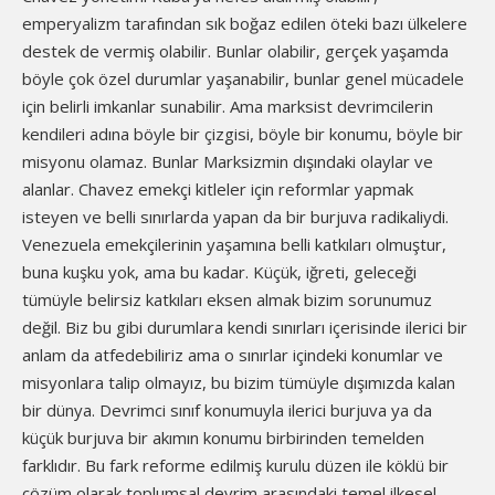
emperyalizm tarafından sık boğaz edilen öteki bazı ülkelere
destek de vermiş olabilir. Bunlar olabilir, gerçek yaşamda
böyle çok özel durumlar yaşanabilir, bunlar genel mücadele
için belirli imkanlar sunabilir. Ama marksist devrimcilerin
kendileri adına böyle bir çizgisi, böyle bir konumu, böyle bir
misyonu olamaz. Bunlar Marksizmin dışındaki olaylar ve
alanlar. Chavez emekçi kitleler için reformlar yapmak
isteyen ve belli sınırlarda yapan da bir burjuva radikaliydi.
Venezuela emekçilerinin yaşamına belli katkıları olmuştur,
buna kuşku yok, ama bu kadar. Küçük, iğreti, geleceği
tümüyle belirsiz katkıları eksen almak bizim sorunumuz
değil. Biz bu gibi durumlara kendi sınırları içerisinde ilerici bir
anlam da atfedebiliriz ama o sınırlar içindeki konumlar ve
misyonlara talip olmayız, bu bizim tümüyle dışımızda kalan
bir dünya. Devrimci sınıf konumuyla ilerici burjuva ya da
küçük burjuva bir akımın konumu birbirinden temelden
farklıdır. Bu fark reforme edilmiş kurulu düzen ile köklü bir
çözüm olarak toplumsal devrim arasındaki temel ilkesel