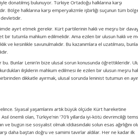
le donatılmış bulunuyor. Türkiye Ortadoğu halklarına karşı
r. Bölge halklarına karşı emperyalizmle işbirliği suçunun tüm böl
devletidir.
çimde ayırt etmek gerekir. Kürt partilerinin haklı ve meşru bir davay
 net bir tutumla mahkum edilmelidir. Ama ezilen bir ulusun haklı ve 
klık ve kesinlikle savunulmalıdır. Bu kazanımlara el uzatılması, bunla
ıdır.
ür bu. Bunlar Lenin’in bize ulusal sorun konusunda öğrettikleridir. Ul
kurdukları ilişkilerin mahkum edilmesi ile ezilen bir ulusun meşru hak
birbirinden dikkatle ayırmak, ulusal sorunda leninist tutumun en ayır
 gelince. Siyasal yaşamlarını artık büyük ölçüde Kürt hareketine
l önemli olan, Türkiye’nin ‘70’li yıllarda iyi-kötü devrimciliği tems
n ve bugün ise sosyalist olmak iddiasındaki solun esas ağırlığını o
rşı daha baştan doğru ve samimi tavırlar aldılar. Her ne kadar ilk