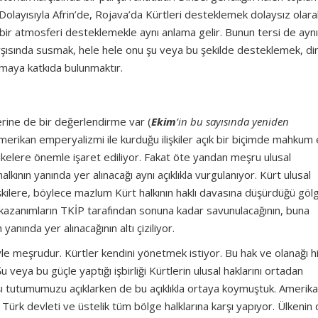
Dolayısıyla Afrin’de, Rojava’da Kürtleri desteklemek dolaysız olara
i bir atmosferi desteklemekle aynı anlama gelir. Bunun tersi de aynı
rşısında susmak, hele hele onu şu veya bu şekilde desteklemek, din
maya katkıda bulunmaktır.
rine de bir değerlendirme var (
Ekim
’in bu sayısında yeniden
rikan emperyalizmi ile kurduğu ilişkiler açık bir biçimde mahkum e
likelere önemle işaret ediliyor. Fakat öte yandan meşru ulusal
lkının yanında yer alınacağı aynı açıklıkla vurgulanıyor. Kürt ulusal
işkilere, böylece mazlum Kürt halkının haklı davasına düşürdüğü gö
 kazanımların TKİP tarafından sonuna kadar savunulacağının, buna
anında yer alınacağının altı çiziliyor.
yle meşrudur. Kürtler kendini yönetmek istiyor. Bu hak ve olanağı h
 veya bu güçle yaptığı işbirliği Kürtlerin ulusal haklarını ortadan
rşı tutumumuzu açıklarken de bu açıklıkla ortaya koymuştuk. Amerik
r Türk devleti ve üstelik tüm bölge halklarına karşı yapıyor. Ülkenin 