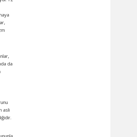
amaya
ar,
izm
nlar,
ında da
a
runu
 asli
ğidir.
bununla