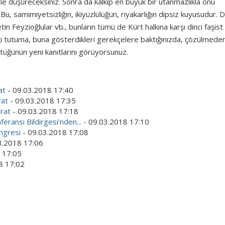
le düşüreceksiniz. Sonra da kalkıp en büyük bir utanmazlıkla onu
 Bu, samimiyetsizliğin, ikiyüzlülüğün, riyakarlığın dipsiz kuyusudur. 
in Feyzioğlular vb., bunların tümü de Kürt halkına karşı dinci faşist
ldığı tutuma, buna gösterdikleri gerekçelere baktığınızda, çözülmede
tüğünün yeni kanıtlarını görüyorsunuz.
at
- 09.03.2018 17:40
rat
- 09.03.2018 17:35
ırat
- 09.03.2018 17:18
eransı Bildirgesi'nden...
- 09.03.2018 17:10
ongresi
- 09.03.2018 17:08
3.2018 17:06
 17:05
8 17:02