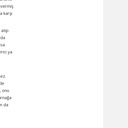
z vermiş
a karşı
 atıp
zda
rsa
rici ya
mez.
rde
k, onu
tırnağa
an da