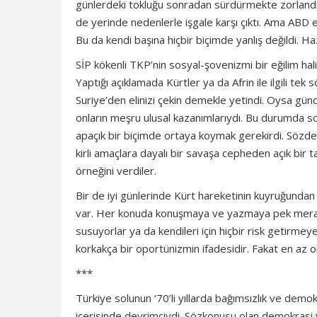
günlerdeki tokluğu sonradan sürdürmekte zorlandıl
de yerinde nedenlerle işgale karşı çıktı. Ama ABD em
Bu da kendi başına hiçbir biçimde yanlış değildi. Ha
SİP kökenli TKP’nin sosyal-şovenizmi bir eğilim hal
Yaptığı açıklamada Kürtler ya da Afrin ile ilgili t
Suriye’den elinizi çekin demekle yetindi. Oysa günc
onların meşru ulusal kazanımlarıydı. Bu durumda s
apaçık bir biçimde ortaya koymak gerekirdi. Sözde 
kirli amaçlara dayalı bir savaşa cepheden açık bir t
örneğini verdiler.
Bir de iyi günlerinde Kürt hareketinin kuyruğundan 
var. Her konuda konuşmaya ve yazmaya pek meraklı 
susuyorlar ya da kendileri için hiçbir risk getirme
korkakça bir oportünizmin ifadesidir. Fakat en az 
***
Türkiye solunun ‘70’li yıllarda bağımsızlık ve demo
içerisinde devrimciydi. Sözkonusu olan demokrasi v