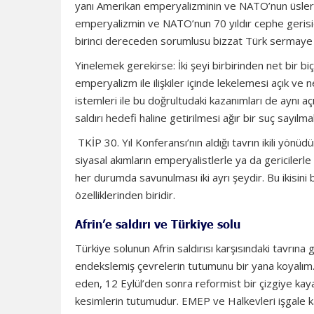
yanı Amerikan emperyalizminin ve NATO’nun üsleriy
emperyalizmin ve NATO’nun 70 yıldır cephe gerisidi
birinci dereceden sorumlusu bizzat Türk sermaye 
Yinelemek gerekirse: İki şeyi birbirinden net bir bi
emperyalizm ile ilişkiler içinde lekelemesi açık ve
istemleri ile bu doğrultudaki kazanımları de aynı açı
saldırı hedefi haline getirilmesi ağır bir suç sayılmal
TKİP 30. Yıl Konferansı’nın aldığı tavrın ikili yönüd
siyasal akımların emperyalistlerle ya da gericilerle 
her durumda savunulması iki ayrı şeydir. Bu ikisini 
özelliklerinden biridir.
Afrin’e saldırı ve Türkiye solu
Türkiye solunun Afrin saldırısı karşısındaki tavrına
endekslemiş çevrelerin tutumunu bir yana koyalım. Ası
eden, 12 Eylül’den sonra reformist bir çizgiye kaya
kesimlerin tutumudur. EMEP ve Halkevleri işgale ka