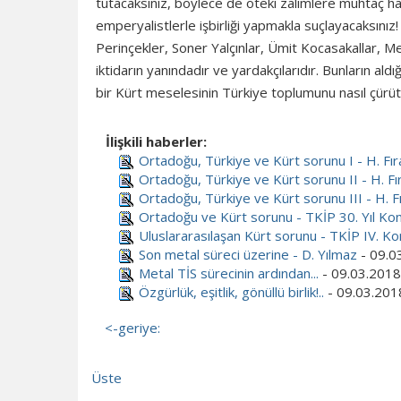
tutacaksınız, böylece de öteki zalimlere muhtaç ha
emperyalistlerle işbirliği yapmakla suçlayacaksınız!
Perinçekler, Soner Yalçınlar, Ümit Kocasakallar, Met
iktidarın yanındadır ve yardakçılarıdır. Bunların a
bir Kürt meselesinin Türkiye toplumunu nasıl çürüt
İlişkili haberler:
Ortadoğu, Türkiye ve Kürt sorunu I - H. Fır
Ortadoğu, Türkiye ve Kürt sorunu II - H. Fı
Ortadoğu, Türkiye ve Kürt sorunu III - H. F
Ortadoğu ve Kürt sorunu - TKİP 30. Yıl Konf
Uluslararasılaşan Kürt sorunu - TKİP IV. K
Son metal süreci üzerine - D. Yılmaz
- 09.0
Metal TİS sürecinin ardından...
- 09.03.2018
Özgürlük, eşitlik, gönüllü birlik!..
- 09.03.201
<-geriye:
Üste