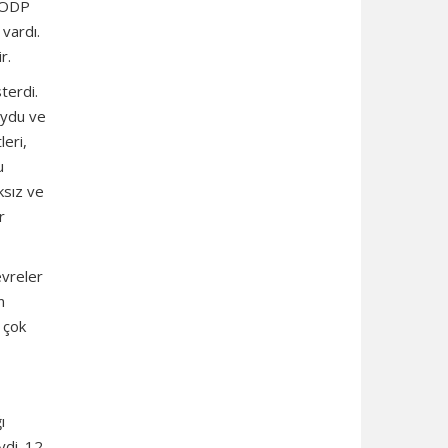
. ÖDP
 vardı.
r.
terdi.
oydu ve
leri,
u
ksız ve
r
evreler
n
 çok
ı
ydi. 12