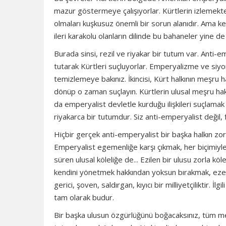
mazur göstermeye çalışıyorlar. Kürtlerin izlemekte 
olmaları kuşkusuz önemli bir sorun alanıdır. Ama ke
ileri karakolu olanların dilinde bu bahaneler yine de 
Burada sinsi, rezil ve riyakar bir tutum var. Anti
tutarak Kürtleri suçluyorlar. Emperyalizme ve siyon
temizlemeye bakınız. İkincisi, Kürt halkının meşru h
dönüp o zaman suçlayın. Kürtlerin ulusal meşru hak
da emperyalist devletle kurduğu ilişkileri suçlamak h
riyakarca bir tutumdur. Siz anti-emperyalist değil,
Hiçbir gerçek anti-emperyalist bir başka halkın z
Emperyalist egemenliğe karşı çıkmak, her biçimiyle 
süren ulusal köleliğe de... Ezilen bir ulusu zorla kö
kendini yönetmek hakkından yoksun bırakmak, ezen ul
gerici, şoven, saldırgan, kıyıcı bir milliyetçiliktir. 
tam olarak budur.
Bir başka ulusun özgürlüğünü boğacaksınız, tüm meş