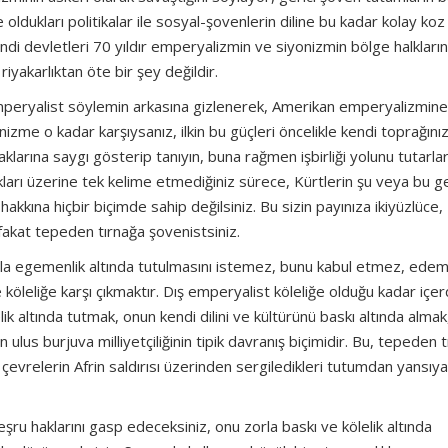
oldukları politikalar ile sosyal-şovenlerin diline bu kadar kolay ko
ndi devletleri 70 yıldır emperyalizmin ve siyonizmin bölge halkların
riyakarlıktan öte bir şey değildir.
-emperyalist söylemin arkasına gizlenerek, Amerikan emperyalizmine
izme o kadar karşıysanız, ilkin bu güçleri öncelikle kendi toprağını
aklarına saygı gösterip tanıyın, buna rağmen işbirliği yolunu tutarla
ları üzerine tek kelime etmediğiniz sürece, Kürtlerin şu veya bu ge
akkına hiçbir biçimde sahip değilsiniz. Bu sizin payınıza ikiyüzlüce,
 fakat tepeden tırnağa şovenistsiniz.
orla egemenlik altında tutulmasını istemez, bunu kabul etmez, ede
köleliğe karşı çıkmaktır. Dış emperyalist köleliğe olduğu kadar içe
lelik altında tutmak, onun kendi dilini ve kültürünü baskı altında alma
us burjuva milliyetçiliğinin tipik davranış biçimidir. Bu, tepeden 
İlgili çevrelerin Afrin saldırısı üzerinden sergiledikleri tutumdan yansıy
ru haklarını gasp edeceksiniz, onu zorla baskı ve kölelik altında