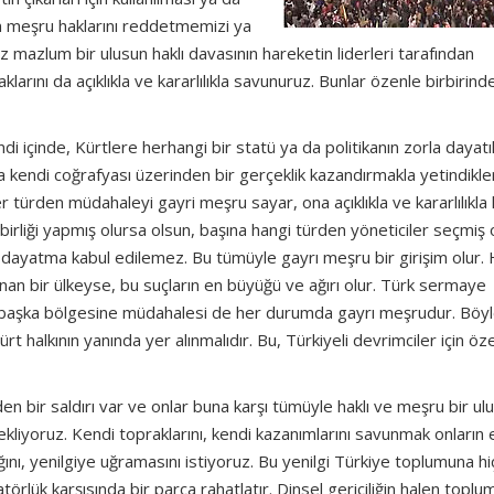
sun meşru haklarını reddetmemizi ya
mazlum bir ulusun haklı davasının hareketin liderleri tarafından
rını da açıklıkla ve kararlılıkla savunuruz. Bunlar özenle birbirinde
 içinde, Kürtlere herhangi bir statü ya da politikanın zorla dayatı
a kendi coğrafyası üzerinden bir gerçeklik kazandırmakla yetindikle
türden müdahaleyi gayri meşru sayar, ona açıklıkla ve kararlılıkla 
işbirliği yapmış olursa olsun, başına hangi türden yöneticiler seçmiş 
 dayatma kabul edilemez. Bu tümüyle gayrı meşru bir girişim olur.
n bir ülkeyse, bu suçların en büyüğü ve ağırı olur. Türk sermaye
bir başka bölgesine müdahalesi de her durumda gayrı meşrudur. Böyl
rt halkının yanında yer alınmalıdır. Bu, Türkiyeli devrimciler için özel
en bir saldırı var ve onlar buna karşı tümüyle haklı ve meşru bir ulu
tekliyoruz. Kendi topraklarını, kendi kazanımlarını savunmak onların 
ğını, yenilgiye uğramasını istiyoruz. Bu yenilgi Türkiye toplumuna hi
rlük karşısında bir parça rahatlatır. Dinsel gericiliğin halen toplu