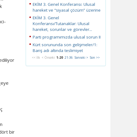
EKİM 3. Genel Konferansı: Ulusal
k
hareket ve “siyasal çözüm” üzerine
EKİM 3. Genel
ci-
Konferansı/Tutanaklar: Ulusal
hareket, sorunlar ve görevler...
Parti programımızda ulusal sorun II
Kürt sorununda son gelişmeler/1:
Barış adı altında teslimiyet
<< İlk
< Önceki
1-20
21-36
Sonraki >
Son >>
diliyor
lgeye
iç
an
dört bir