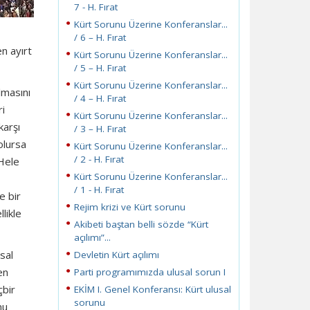
7 - H. Fırat
Kürt Sorunu Üzerine Konferanslar...
/ 6 – H. Fırat
n ayırt
Kürt Sorunu Üzerine Konferanslar...
/ 5 – H. Fırat
Kürt Sorunu Üzerine Konferanslar...
lmasını
/ 4 – H. Fırat
ri
Kürt Sorunu Üzerine Konferanslar...
karşı
/ 3 – H. Fırat
olursa
Kürt Sorunu Üzerine Konferanslar...
/ 2 - H. Fırat
 Hele
Kürt Sorunu Üzerine Konferanslar...
/ 1 - H. Fırat
e bir
Rejim krizi ve Kürt sorunu
likle
Akibeti baştan belli sözde “Kürt
açılımı”...
sal
Devletin Kürt açılımı
en
Parti programımızda ulusal sorun I
çbir
EKİM I. Genel Konferansı: Kürt ulusal
sorunu
mu