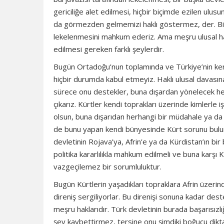
gericiliğe alet edilmesi, hiçbir biçimde ezilen ulu
da görmezden gelmemizi haklı göstermez, der. Biz 
lekelenmesini mahkum ederiz. Ama meşru ulusal hakla
edilmesi gereken farklı şeylerdir.
Bugün Ortadoğu’nun toplamında ve Türkiye’nin kendi
hiçbir durumda kabul etmeyiz. Haklı ulusal davasın
sürece onu destekler, buna dışardan yönelecek her 
çıkarız. Kürtler kendi toprakları üzerinde kimlerle 
olsun, buna dışarıdan herhangi bir müdahale ya da
de bunu yapan kendi bünyesinde Kürt sorunu buluna
devletinin Rojava’ya, Afrin’e ya da Kürdistan’ın 
politika kararlılıkla mahkum edilmeli ve buna karşı Kü
vazgeçilemez bir sorumluluktur.
Bugün Kürtlerin yaşadıkları topraklara Afrin üzerind
direniş sergiliyorlar. Bu direnişi sonuna kadar des
meşru haklarıdır. Türk devletinin burada başarısızlı
şey kaybettirmez, tersine onu şimdiki boğucu diktatö