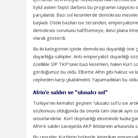
Eylül askeri faşist darbesi bu programın taşıyıcısı 
parçalandı. Bazı sol kesimlerde demokrasi mesel
başladı. Öteki bazıları ise tersinden, emperyalizme
demokrasi sorununu hafifsemeye, ikinci plana itm
olarak gösterdi.
Bu iki kategorinin içinde demokrasi duyarlılığı öne 
duyarlılığa sahipler. Anti-emperyalist duyarlılığı 
özellikle SİP TKP’sinin bazı kesimleri, halen Kürt s
gördüğümüz bu oldu. Elbette Afrin gibi haksız ve 
cepheden karşı çıkabilmekti. Yapamadıkları bu oldu
Afrin’e saldırı ve “ulusalcı sol”
Türkiye’nin kemalist geçinen “ulusalcı sol”u ise ar
sözkonusu olduğunda da onunla tam olarak aynı saft
unsurlarıdırlar. Kürt düşmanlığı ekseninde kudurgan mi
Afrin’e saldırı savaşında AKP iktidarının arkasında s
Bu çevreler Kürtlerin bölgede Amerikan emperyalizm