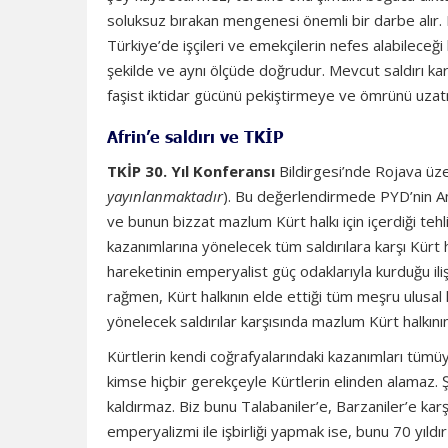
soluksuz bırakan mengenesi önemli bir darbe alır. 
Türkiye’de işçileri ve emekçilerin nefes alabileceğ
şekilde ve aynı ölçüde doğrudur. Mevcut saldırı ka
faşist iktidar gücünü pekiştirmeye ve ömrünü uzat
Afrin’e saldırı ve TKİP
TKİP 30. Yıl Konferansı
Bildirgesi’nde Rojava üze
yayınlanmaktadır
). Bu değerlendirmede PYD’nin Ame
ve bunun bizzat mazlum Kürt halkı için içerdiği teh
kazanımlarına yönelecek tüm saldırılara karşı Kürt ha
hareketinin emperyalist güç odaklarıyla kurduğu il
rağmen, Kürt halkının elde ettiği tüm meşru ulusal
yönelecek saldırılar karşısında mazlum Kürt halkının y
Kürtlerin kendi coğrafyalarındaki kazanımları tümü
kimse hiçbir gerekçeyle Kürtlerin elinden alamaz. Şu
kaldırmaz. Biz bunu Talabaniler’e, Barzaniler’e ka
emperyalizmi ile işbirliği yapmak ise, bunu 70 yıldı