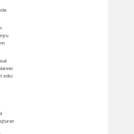
gede
ı
meşru
rın
usal
larının
t edici
il
luşturan