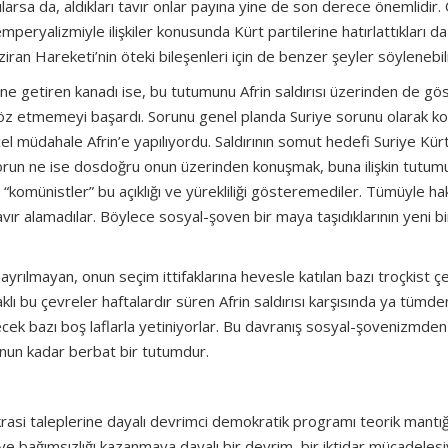
arsa da, aldıkları tavır onlar payına yine de son derece önemlidir
peryalizmiyle ilişkiler konusunda Kürt partilerine hatırlattıkları da
ziran Hareketi’nin öteki bileşenleri için de benzer şeyler söylenebili
ine getiren kanadı ise, bu tutumunu Afrin saldırısı üzerinden de gös
ek söz etmemeyi başardı. Sorunu genel planda Suriye sorunu olarak k
el müdahale Afrin’e yapılıyordu. Saldırının somut hedefi Suriye Kürt
orun ne ise dosdoğru onun üzerinden konuşmak, buna ilişkin tutum
“komünistler” bu açıklığı ve yürekliliği gösteremediler. Tümüyle ha
avır alamadılar. Böylece sosyal-şoven bir maya taşıdıklarının yeni bi
ayrılmayan, onun seçim ittifaklarına hevesle katılan bazı troçkist ç
bu çevreler haftalardır süren Afrin saldırısı karşısında ya tümde
yecek bazı boş laflarla yetiniyorlar. Bu davranış sosyal-şovenizmden
onun kadar berbat bir tutumdur.
krasi taleplerine dayalı devrimci demokratik programı teorik mantığ
e bağımsızlığı kazanmaya dayalı bir devrim, bir iktidar mücadelesi