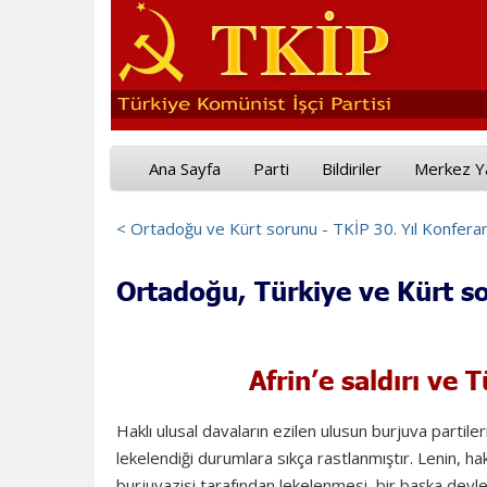
Ana Sayfa
Parti
Bildiriler
Merkez Y
< Ortadoğu ve Kürt sorunu - TKİP 30. Yıl Konferansı
Ortadoğu, Türkiye ve Kürt so
Afrin’e saldırı ve 
Haklı ulusal davaların ezilen ulusun burjuva partileri
lekelendiği durumlara sıkça rastlanmıştır. Lenin, hak
burjuvazisi tarafından lekelenmesi, bir başka devleti