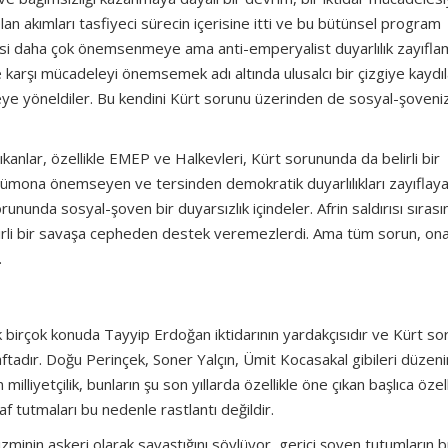
olan akımları tasfiyeci sürecin içerisine itti ve bu bütünsel program
esi daha çok önemsenmeye ama anti-emperyalist duyarlılık zayıfl
 karşı mücadeleyi önemsemek adı altında ulusalcı bir çizgiye kaydıl
eye yöneldiler. Bu kendini Kürt sorunu üzerinden de sosyal-şoven
çıkanlar, özellikle EMEP ve Halkevleri, Kürt sorununda da belirli bir
sözümona önemseyen ve tersinden demokratik duyarlılıkları zayıflaya
orununda sosyal-şoven bir duyarsızlık içindeler. Afrin saldırısı sıras
kirli bir savaşa cepheden destek veremezlerdi. Ama tüm sorun, on
.
tık birçok konuda Tayyip Erdoğan iktidarının yardakçısıdır ve Kürt so
adır. Doğu Perinçek, Soner Yalçın, Ümit Kocasakal gibileri düzenin
lliyetçilik, bunların şu son yıllarda özellikle öne çıkan başlıca özelli
af tutmaları bu nedenle rastlantı değildir.
inin askeri olarak savaştığını söylüyor, gerici şoven tutumların 