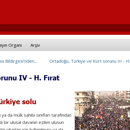
ayın Organı
Arşiv
 Bildirgesi'nden...
Ortadoğu, Türkiye ve Kürt sorunu III - H.
runu IV - H. Fırat
Türkiye solu
 ya da mülk sahibi sınıfları tarafından
lı bir ulusal davanın ezilen ulusun
n çıkarları için kullanılması ya da