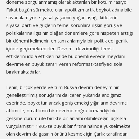
döneme sorgulanmamış olarak aktarılan bir kötü mirasıydı.
Fakat bugün sürmekte olan apolitizm artık boykot adına bile
savunulamıyor, siyasal yaşamın yoğunlaştığı, kitlelerin
siyasal parti ve güçlerin temel sorunlara ilişkin görüş ve
politikalarına ilgisinin olağan dönemlere göre nispeten arttığı
bir dönemi kelimenin en tam anlamıyla bir politik edilgenlik
içinde geçirmektedirler. Devrimi, devrimciliği temsil
ettiklerini iddia ettikleri halde bu önemli evrede meydanı
devrime en büyük zararı veren reformist-tasfiyeci sola
bırakmaktadırlar.
Lenin, birçok yerde ve tüm Rusya devrim deneyiminin
genelleştirilmiş sonuçlarını da içeren yukarıda andığımız
eserinde, boykotun ancak geniş emekçi yığınların devrimci
atılımı ile, bu atılımın bir devrime doğru tırmandığı bir
gelişme durumu ile birlikte bir anlamı olabileceğini açıklıkla
vurgulamıştır. 1905’te büyük bir fırtına halinde yükselmekte
olan devrim dalgasının önünü kesmek için Çarlık tarafından