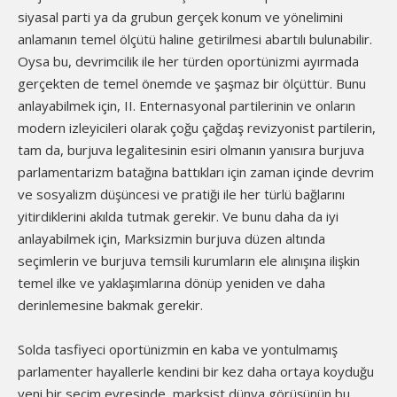
siyasal parti ya da grubun gerçek konum ve yönelimini
anlamanın temel ölçütü haline getirilmesi abartılı bulunabilir.
Oysa bu, devrimcilik ile her türden oportünizmi ayırmada
gerçekten de temel önemde ve şaşmaz bir ölçüttür. Bunu
anlayabilmek için, II. Enternasyonal partilerinin ve onların
modern izleyicileri olarak çoğu çağdaş revizyonist partilerin,
tam da, burjuva legalitesinin esiri olmanın yanısıra burjuva
parlamentarizm batağına battıkları için zaman içinde devrim
ve sosyalizm düşüncesi ve pratiği ile her türlü bağlarını
yitirdiklerini akılda tutmak gerekir. Ve bunu daha da iyi
anlayabilmek için, Marksizmin burjuva düzen altında
seçimlerin ve burjuva temsili kurumların ele alınışına ilişkin
temel ilke ve yaklaşımlarına dönüp yeniden ve daha
derinlemesine bakmak gerekir.
Solda tasfiyeci oportünizmin en kaba ve yontulmamış
parlamenter hayallerle kendini bir kez daha ortaya koyduğu
yeni bir seçim evresinde, marksist dünya görüşünün bu