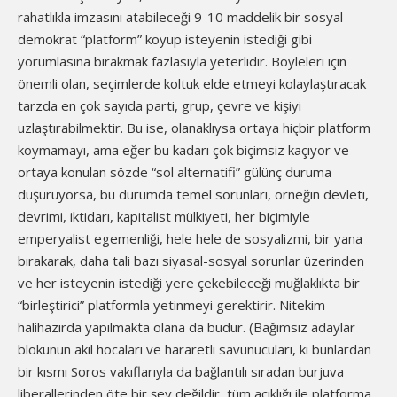
rahatlıkla imzasını atabileceği 9-10 maddelik bir sosyal-
demokrat “platform” koyup isteyenin istediği gibi
yorumlasına bırakmak fazlasıyla yeterlidir. Böyleleri için
önemli olan, seçimlerde koltuk elde etmeyi kolaylaştıracak
tarzda en çok sayıda parti, grup, çevre ve kişiyi
uzlaştırabilmektir. Bu ise, olanaklıysa ortaya hiçbir platform
koymamayı, ama eğer bu kadarı çok biçimsiz kaçıyor ve
ortaya konulan sözde “sol alternatifi” gülünç duruma
düşürüyorsa, bu durumda temel sorunları, örneğin devleti,
devrimi, iktidarı, kapitalist mülkiyeti, her biçimiyle
emperyalist egemenliği, hele hele de sosyalizmi, bir yana
bırakarak, daha tali bazı siyasal-sosyal sorunlar üzerinden
ve her isteyenin istediği yere çekebileceği muğlaklıkta bir
“birleştirici” platformla yetinmeyi gerektirir. Nitekim
halihazırda yapılmakta olana da budur. (Bağımsız adaylar
blokunun akıl hocaları ve hararetli savunucuları, ki bunlardan
bir kısmı Soros vakıflarıyla da bağlantılı sıradan burjuva
liberallerinden öte bir şey değildir, tüm açıklığı ile platforma