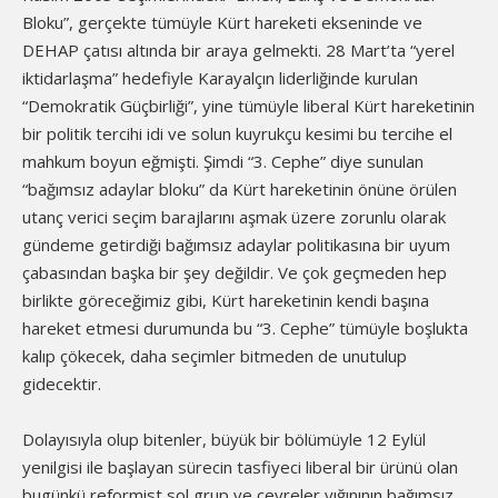
Bloku”, gerçekte tümüyle Kürt hareketi ekseninde ve
DEHAP çatısı altında bir araya gelmekti. 28 Mart’ta “yerel
iktidarlaşma” hedefiyle Karayalçın liderliğinde kurulan
“Demokratik Güçbirliği”, yine tümüyle liberal Kürt hareketinin
bir politik tercihi idi ve solun kuyrukçu kesimi bu tercihe el
mahkum boyun eğmişti. Şimdi “3. Cephe” diye sunulan
“bağımsız adaylar bloku” da Kürt hareketinin önüne örülen
utanç verici seçim barajlarını aşmak üzere zorunlu olarak
gündeme getirdiği bağımsız adaylar politikasına bir uyum
çabasından başka bir şey değildir. Ve çok geçmeden hep
birlikte göreceğimiz gibi, Kürt hareketinin kendi başına
hareket etmesi durumunda bu “3. Cephe” tümüyle boşlukta
kalıp çökecek, daha seçimler bitmeden de unutulup
gidecektir.
Dolayısıyla olup bitenler, büyük bir bölümüyle 12 Eylül
yenilgisi ile başlayan sürecin tasfiyeci liberal bir ürünü olan
bugünkü reformist sol grup ve çevreler yığınının bağımsız