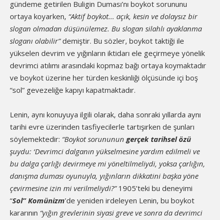
gündeme getirilen Buligin Duması’nı boykot sorununu
ortaya koyarken,
“Aktif boykot... açık, kesin ve dolaysız bir
slogan olmadan düşünülemez. Bu slogan silahlı ayaklanma
sloganı olabilir”
demiştir. Bu sözler, boykot taktiği ile
yükselen devrim ve yığınların iktidarı ele geçirmeye yönelik
devrimci atılımı arasındaki kopmaz bağı ortaya koymaktadır
ve boykot üzerine her türden keskinliği ölçüsünde içi boş
“sol” gevezeliğe kapıyı kapatmaktadır.
Lenin, aynı konuyuya ilgili olarak, daha sonraki yıllarda aynı
tarihi evre üzerinden tasfiyecilerle tartışırken de şunları
söylemektedir:
“Boykot sorununun
gerçek tarihsel özü
şuydu: ‘Devrimci dalganın yükselmesine yardım edilmeli ve
bu dalga çarlığı devirmeye mi yöneltilmeliydi, yoksa çarlığın,
danışma duması oyunuyla, yığınların dikkatini başka yöne
çevirmesine izin mi verilmeliydi?”
1905’teki bu deneyimi
“
Sol” Komünizm
’de yeniden irdeleyen Lenin, bu boykot
kararının
“yığın grevlerinin siyasi greve ve sonra da devrimci