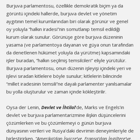
Burjuva parlamentosu, özellikle demokratik biçim ya da
görüntü içindeki hallerde, burjuva devlet ve yönetim
aygıtının temel kurumlarından biri olarak görünür ve genel
oy yoluyla “halkın iradesi”nin somutlanıp temsil edildiği
kurum olarak sunulur. Görünüşe göre burjuva düzeninin
yasama (ve parlamentoya dayanan ve güya onun tarafından
da denetlenen hükümet yoluyla da yürütme) kapsamındaki
işler buradan, “halkın seçilmiş temsilcileri” eliyle yürütülür.
Burjuva parlamentosu, onun düzenin işleyişi içindeki yeri ve
işlevi sıradan kitlelere böyle sunulur; kitlelerin bilincinde
“millet iradesinin temsili”ne dayalı parlamenter yanılsamalar
bu yolla oluşturulur ve zaman içinde kökleştirilir.
Oysa der Lenin,
Devlet ve İhtilal
’de, Marks ve Engels’in
devlet ve burjuva parlamentarizmine ilişkin düşüncelerini
çözümlerken ve bu çözümlemeyi o günün burjuva
dünyasının verileri ve Rusya’daki devrimin deneyimleriyle de
birleştirirken,
“Amerika’dan İsviçre’ye, Fransa’dan İngiltere’ye,