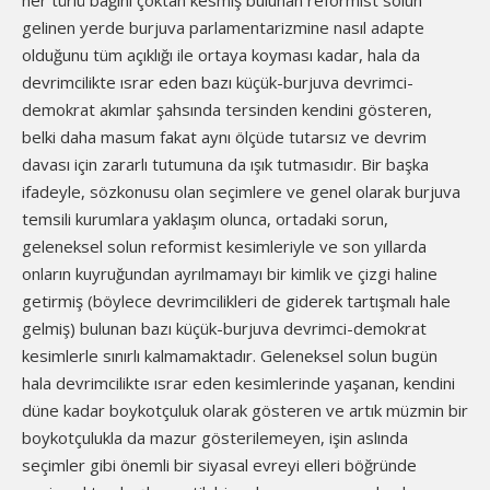
her türlü bağını çoktan kesmiş bulunan reformist solun
gelinen yerde burjuva parlamentarizmine nasıl adapte
olduğunu tüm açıklığı ile ortaya koyması kadar, hala da
devrimcilikte ısrar eden bazı küçük-burjuva devrimci-
demokrat akımlar şahsında tersinden kendini gösteren,
belki daha masum fakat aynı ölçüde tutarsız ve devrim
davası için zararlı tutumuna da ışık tutmasıdır. Bir başka
ifadeyle, sözkonusu olan seçimlere ve genel olarak burjuva
temsili kurumlara yaklaşım olunca, ortadaki sorun,
geleneksel solun reformist kesimleriyle ve son yıllarda
onların kuyruğundan ayrılmamayı bir kimlik ve çizgi haline
getirmiş (böylece devrimcilikleri de giderek tartışmalı hale
gelmiş) bulunan bazı küçük-burjuva devrimci-demokrat
kesimlerle sınırlı kalmamaktadır. Geleneksel solun bugün
hala devrimcilikte ısrar eden kesimlerinde yaşanan, kendini
düne kadar boykotçuluk olarak gösteren ve artık müzmin bir
boykotçulukla da mazur gösterilemeyen, işin aslında
seçimler gibi önemli bir siyasal evreyi elleri böğründe