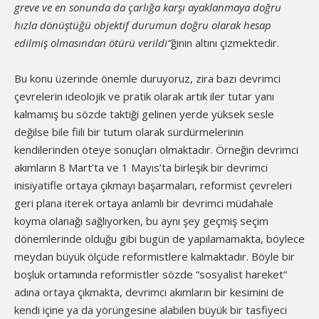
greve ve en sonunda da çarlığa karşı ayaklanmaya doğru
hızla dönüştüğü objektif durumun doğru olarak hesap
edilmiş olmasından ötürü verildi”
ğinin altını çizmektedir.
Bu konu üzerinde önemle duruyoruz, zira bazı devrimci
çevrelerin ideolojik ve pratik olarak artık iler tutar yanı
kalmamış bu sözde taktiği gelinen yerde yüksek sesle
değilse bile fiili bir tutum olarak sürdürmelerinin
kendilerinden öteye sonuçları olmaktadır. Örneğin devrimci
akımların 8 Mart’ta ve 1 Mayıs’ta birleşik bir devrimci
inisiyatifle ortaya çıkmayı başarmaları, reformist çevreleri
geri plana iterek ortaya anlamlı bir devrimci müdahale
koyma olanağı sağlıyorken, bu aynı şey geçmiş seçim
dönemlerinde olduğu gibi bugün de yapılamamakta, böylece
meydan büyük ölçüde reformistlere kalmaktadır. Böyle bir
boşluk ortamında reformistler sözde “sosyalist hareket”
adına ortaya çıkmakta, devrimci akımların bir kesimini de
kendi içine ya da yörüngesine alabilen büyük bir tasfiyeci