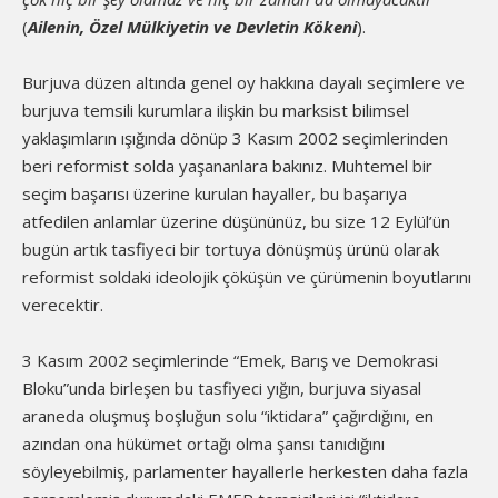
(
Ailenin, Özel Mülkiyetin ve Devletin Kökeni
).
Burjuva düzen altında genel oy hakkına dayalı seçimlere ve
burjuva temsili kurumlara ilişkin bu marksist bilimsel
yaklaşımların ışığında dönüp 3 Kasım 2002 seçimlerinden
beri reformist solda yaşananlara bakınız. Muhtemel bir
seçim başarısı üzerine kurulan hayaller, bu başarıya
atfedilen anlamlar üzerine düşününüz, bu size 12 Eylül’ün
bugün artık tasfiyeci bir tortuya dönüşmüş ürünü olarak
reformist soldaki ideolojik çöküşün ve çürümenin boyutlarını
verecektir.
3 Kasım 2002 seçimlerinde “Emek, Barış ve Demokrasi
Bloku”unda birleşen bu tasfiyeci yığın, burjuva siyasal
araneda oluşmuş boşluğun solu “iktidara” çağırdığını, en
azından ona hükümet ortağı olma şansı tanıdığını
söyleyebilmiş, parlamenter hayallerle herkesten daha fazla