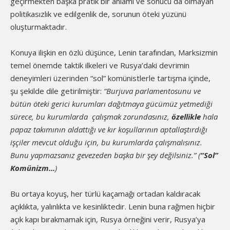
geçirmekten başka pratik bir anlamı ve sonucu da olmayan
politikasızlık ve edilgenlik de, sorunun öteki yüzünü
oluşturmaktadır.
Konuya ilişkin en özlü düşünce, Lenin tarafından, Marksizmin
temel önemde taktik ilkeleri ve Rusya’daki devrimin
deneyimleri üzerinden “sol” komünistlerle tartışma içinde,
şu şekilde dile getirilmiştir:
“Burjuva parlamentosunu ve
bütün öteki gerici kurumları dağıtmaya gücümüz yetmediği
sürece, bu kurumlarda çalışmak zorundasınız,
özellikle
hala
papaz takımının aldattığı ve kır koşullarının aptallaştırdığı
işçiler mevcut olduğu için, bu kurumlarda çalışmalısınız.
Bunu yapmazsanız gevezeden başka bir şey değilsiniz.” (
“Sol”
Komünizm...
)
Bu ortaya koyuş, her türlü kaçamağı ortadan kaldıracak
açıklıkta, yalınlıkta ve kesinliktedir. Lenin buna rağmen hiçbir
açık kapı bırakmamak için, Rusya örneğini verir, Rusya’ya