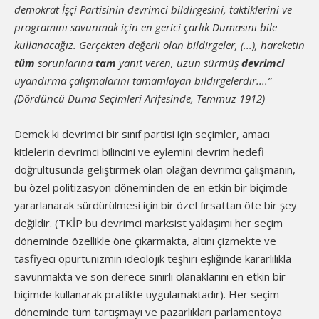
demokrat İşçi Partisinin devrimci bildirgesini, taktiklerini ve
programını savunmak için en gerici çarlık Dumasını bile
kullanacağız. Gerçekten değerli olan bildirgeler, (...), hareketin
tüm
sorunlarına
tam
yanıt veren, uzun sürmüş
devrimci
uyandırma çalışmalarını tamamlayan bildirgelerdir....”
(Dördüncü Duma Seçimleri Arifesinde, Temmuz 1912)
Demek ki devrimci bir sınıf partisi için seçimler, amacı
kitlelerin devrimci bilincini ve eylemini devrim hedefi
doğrultusunda geliştirmek olan olağan devrimci çalışmanın,
bu özel politizasyon döneminden de en etkin bir biçimde
yararlanarak sürdürülmesi için bir özel fırsattan öte bir şey
değildir. (TKİP bu devrimci marksist yaklaşımı her seçim
döneminde özellikle öne çıkarmakta, altını çizmekte ve
tasfiyeci opürtünizmin ideolojik teşhiri eşliğinde kararlılıkla
savunmakta ve son derece sınırlı olanaklarını en etkin bir
biçimde kullanarak pratikte uygulamaktadır). Her seçim
döneminde tüm tartışmayı ve pazarlıkları parlamentoya