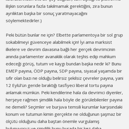
ilişkin sorunlara fazla takılmamak gerektiğini, zira bunun
ayrılıktan başka bir sonuç yaratmayacağını
söylemektedirler.)
Peki bütün bunlar ne için? Elbette parlamentoya bir sol grup
sokabilmeyi güvenceye alabilmek için! İyi ama marksist
ilkelere ve devrim davasına bağlı her gerçek devrimcinin
anında parlamenter avanaklık olarak teşhis edip mahkum
edeceği görüş, tutum ve kaygı bundan başka nedir ki? Bunu
EMEP payına, ÖDP payına, SDP payına, siyasal yaşamda bir
sıfır olan bazı ne olduğu belirsiz şekilsiz çevreler payına, yani
12 Eylül’ün geride bıraktığı tasfiyeci liberal tortu payına
anlamak mümkün. Peki kendilerine hala da devrimci diyenler,
herşeye rağmen şimdilik hala böyle de görülebilenler payına
ne demeli? Seçimler ve burjuva temsili kurumlar karşısındaki
konum ve tutumun kimin gerçekte ne olduğunun şaşmaz bir
ölçütü olduğunu daha baştan önemle vurgulamış
bulunuyoruz ve şimdilik bunu burada bir kez daha