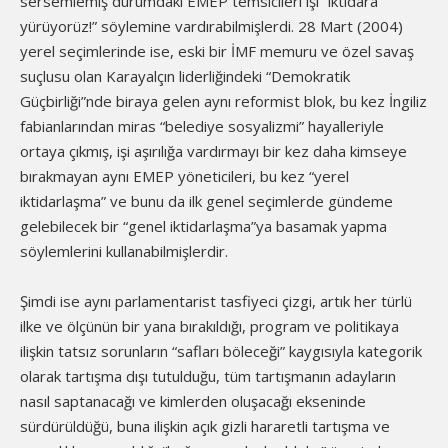
sersemlemiş durumdaki EMEP temsicileri işi “iktidara
yürüyorüz!” söylemine vardırabilmişlerdi. 28 Mart (2004)
yerel seçimlerinde ise, eski bir İMF memuru ve özel savaş
suçlusu olan Karayalçın liderliğindeki “Demokratik
Güçbirliği”nde biraya gelen aynı reformist blok, bu kez İngiliz
fabianlarından miras “belediye sosyalizmi” hayalleriyle
ortaya çıkmış, işi aşırılığa vardırmayı bir kez daha kimseye
bırakmayan aynı EMEP yöneticileri, bu kez “yerel
iktidarlaşma” ve bunu da ilk genel seçimlerde gündeme
gelebilecek bir “genel iktidarlaşma”ya basamak yapma
söylemlerini kullanabilmişlerdir.
Şimdi ise aynı parlamentarist tasfiyeci çizgi, artık her türlü
ilke ve ölçünün bir yana bırakıldığı, program ve politikaya
ilişkin tatsız sorunların “safları böleceği” kaygısıyla kategorik
olarak tartışma dışı tutulduğu, tüm tartışmanın adayların
nasıl saptanacağı ve kimlerden oluşacağı ekseninde
sürdürüldüğü, buna ilişkin açık gizli hararetli tartışma ve