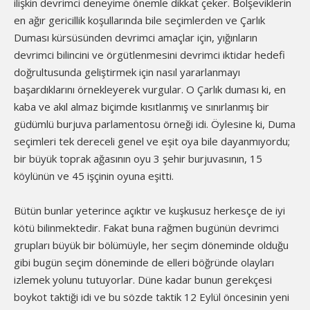
ilişkin devrimci deneyime önemle dikkat çeker. Bolşeviklerin
en ağır gericillik koşullarında bile seçimlerden ve Çarlık
Duması kürsüsünden devrimci amaçlar için, yığınların
devrimci bilincini ve örgütlenmesini devrimci iktidar hedefi
doğrultusunda geliştirmek için nasıl yararlanmayı
başardıklarını örnekleyerek vurgular. O Çarlık duması ki, en
kaba ve akıl almaz biçimde kısıtlanmış ve sınırlanmış bir
güdümlü burjuva parlamentosu örneği idi. Öylesine ki, Duma
seçimleri tek dereceli genel ve eşit oya bile dayanmıyordu;
bir büyük toprak ağasının oyu 3 şehir burjuvasının, 15
köylünün ve 45 işçinin oyuna eşitti.
Bütün bunlar yeterince açıktır ve kuşkusuz herkesçe de iyi
kötü bilinmektedir. Fakat buna rağmen bugünün devrimci
grupları büyük bir bölümüyle, her seçim döneminde olduğu
gibi bugün seçim döneminde de elleri böğründe olayları
izlemek yolunu tutuyorlar. Düne kadar bunun gerekçesi
boykot taktiği idi ve bu sözde taktik 12 Eylül öncesinin yeni