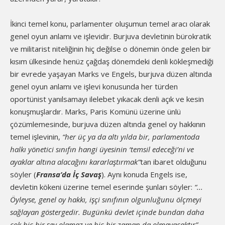
İkinci temel konu, parlamenter oluşumun temel aracı olarak
genel oyun anlamı ve işlevidir. Burjuva devletinin bürokratik
ve militarist niteliğinin hiç değilse o dönemin önde gelen bir
kısım ülkesinde henüz çağdaş dönemdeki denli kökleşmediği
bir evrede yaşayan Marks ve Engels, burjuva düzen altında
genel oyun anlamı ve işlevi konusunda her türden
oportünist yanılsamayı ilelebet yıkacak denli açık ve kesin
konuşmuşlardır. Marks, Paris Komünü üzerine ünlü
çözümlemesinde, burjuva düzen altında genel oy hakkının
temel işlevinin,
“her üç ya da altı yılda bir, parlamentoda
halkı yönetici sınıfın hangi üyesinin ‘temsil edeceği’ni ve
ayaklar altına alacağını kararlaştırmak”
tan ibaret olduğunu
söyler (
Fransa’da İç Savaş
). Aynı konuda Engels ise,
devletin kökeni üzerine temel eserinde şunları söyler:
“...
Öyleyse, genel oy hakkı, işçi sınıfının olgunluğunu ölçmeyi
sağlayan göstergedir. Bugünkü devlet içinde bundan daha
çok hiç bir şey olamaz ve hiç bir zaman da olmayacaktır”