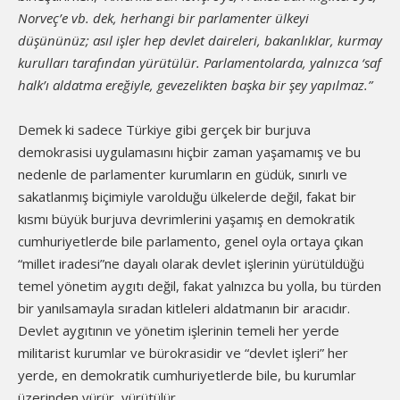
Norveç’e vb. dek, herhangi bir parlamenter ülkeyi
düşününüz; asıl işler hep devlet daireleri, bakanlıklar, kurmay
kurulları tarafından yürütülür. Parlamentolarda, yalnızca ‘saf
halk’ı aldatma ereğiyle, gevezelikten başka bir şey yapılmaz.”
Demek ki sadece Türkiye gibi gerçek bir burjuva
demokrasisi uygulamasını hiçbir zaman yaşamamış ve bu
nedenle de parlamenter kurumların en güdük, sınırlı ve
sakatlanmış biçimiyle varolduğu ülkelerde değil, fakat bir
kısmı büyük burjuva devrimlerini yaşamış en demokratik
cumhuriyetlerde bile parlamento, genel oyla ortaya çıkan
“millet iradesi”ne dayalı olarak devlet işlerinin yürütüldüğü
temel yönetim aygıtı değil, fakat yalnızca bu yolla, bu türden
bir yanılsamayla sıradan kitleleri aldatmanın bir aracıdır.
Devlet aygıtının ve yönetim işlerinin temeli her yerde
militarist kurumlar ve bürokrasidir ve “devlet işleri” her
yerde, en demokratik cumhuriyetlerde bile, bu kurumlar
üzerinden yürür, yürütülür.