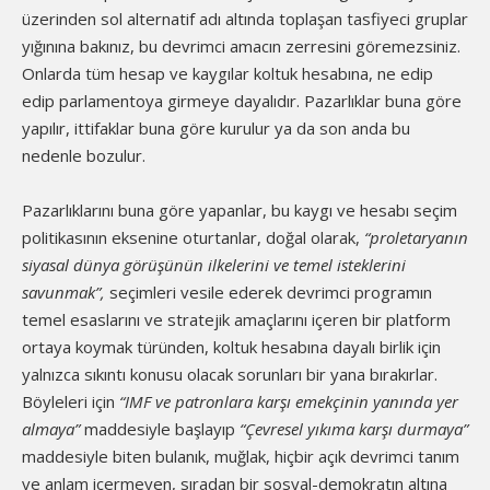
üzerinden sol alternatif adı altında toplaşan tasfiyeci gruplar
yığınına bakınız, bu devrimci amacın zerresini göremezsiniz.
Onlarda tüm hesap ve kaygılar koltuk hesabına, ne edip
edip parlamentoya girmeye dayalıdır. Pazarlıklar buna göre
yapılır, ittifaklar buna göre kurulur ya da son anda bu
nedenle bozulur.
Pazarlıklarını buna göre yapanlar, bu kaygı ve hesabı seçim
politikasının eksenine oturtanlar, doğal olarak,
“proletaryanın
siyasal dünya görüşünün ilkelerini ve temel isteklerini
savunmak”,
seçimleri vesile ederek devrimci programın
temel esaslarını ve stratejik amaçlarını içeren bir platform
ortaya koymak türünden, koltuk hesabına dayalı birlik için
yalnızca sıkıntı konusu olacak sorunları bir yana bırakırlar.
Böyleleri için
“IMF ve patronlara karşı emekçinin yanında yer
almaya”
maddesiyle başlayıp
“Çevresel yıkıma karşı durmaya”
maddesiyle biten bulanık, muğlak, hiçbir açık devrimci tanım
ve anlam içermeyen, sıradan bir sosyal-demokratın altına