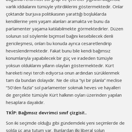
varlık iddialarını tümüyle yitirdiklerini göstermektedir. Onlar
çoktandır burjuva politikasının yarattığı boşluklarda
kendilerine yeni yaşam alanları aramakta ve bunu da
parlamenter yaşama katılabilmekte görmektedirler. Düzen
solunun sol söylemle biçimsel bağını kesebilecek denli
gericileşmesi, onları bu konuda ayrıca cesaretlendirip
heveslendirmektedir. Fakat bunu bile kendi bağımsız
konumlarıyla yapabilecek bir güç ve iradeden tümüyle
yoksun olduklarını yılların olayları göstermektedir. Kürt
hareketi neyi tercih ediyorsa onun ardından sürüklenmek
tam da bundan dolayıdır. Ne de olsa “iyi bir planla” meclise
“50’den fazla” sol parlamenter sokmak heves ve hayalleri
de gerçekte tümüyle Kürt halkının oyları üzerinden yapılan
hesaplara dayalıdır.
TKİP: Bağımsız devrimci sınıf çizgisi!..
Son iki seçimde olduğu gibi gündemdeki yeni seçimlerde de
solda üç ana tutum var. Bunlardan ilki liberal solun