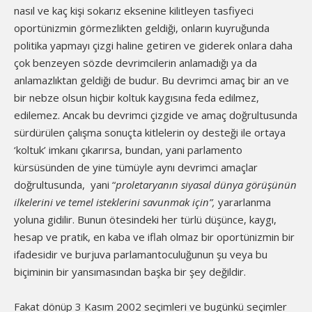
nasıl ve kaç kişi sokarız eksenine kilitleyen tasfiyeci
oportünizmin görmezlikten geldiği, onların kuyruğunda
politika yapmayı çizgi haline getiren ve giderek onlara daha
çok benzeyen sözde devrimcilerin anlamadığı ya da
anlamazlıktan geldiği de budur. Bu devrimci amaç bir an ve
bir nebze olsun hiçbir koltuk kaygısına feda edilmez,
edilemez. Ancak bu devrimci çizgide ve amaç doğrultusunda
sürdürülen çalışma sonuçta kitlelerin oy desteği ile ortaya
‘koltuk’ imkanı çıkarırsa, bundan, yani parlamento
kürsüsünden de yine tümüyle aynı devrimci amaçlar
doğrultusunda, yani “
proletaryanın siyasal dünya görüşünün
ilkelerini ve temel isteklerini savunmak için”,
yararlanma
yoluna gidilir. Bunun ötesindeki her türlü düşünce, kaygı,
hesap ve pratik, en kaba ve iflah olmaz bir oportünizmin bir
ifadesidir ve burjuva parlamantoculuğunun şu veya bu
biçiminin bir yansımasından başka bir şey değildir.
Fakat dönüp 3 Kasım 2002 seçimleri ve bugünkü seçimler