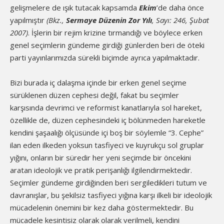
gelişmelere de ışık tutacak kapsamda
Ekim
’de daha önce
yapılmıştır
(Bkz.,
Sermaye Düzenin Zor Yılı
, Sayı: 246, Şubat
2007)
. İşlerin bir rejim krizine tırmandığı ve böylece erken
genel seçimlerin gündeme girdiği günlerden beri de öteki
parti yayınlarımızda sürekli biçimde ayrıca yapılmaktadır.
Bizi burada iç dalaşma içinde bir erken genel seçime
sürüklenen düzen cephesi değil, fakat bu seçimler
karşısında devrimci ve reformist kanatlarıyla sol hareket,
özellikle de, düzen cephesindeki iç bölünmeden hareketle
kendini şaşaalığı ölçüsünde içi boş bir söylemle “3. Cephe”
ilan eden ilkeden yoksun tasfiyeci ve kuyrukçu sol gruplar
yığını, onların bir süredir her yeni seçimde bir öncekini
aratan ideolojik ve pratik perişanlığı ilgilendirmektedir.
Seçimler gündeme girdiğinden beri sergiledikleri tutum ve
davranışlar, bu şekilsiz tasfiyeci yığına karşı ilkeli bir ideolojik
mücadelenin önemini bir kez daha göstermektedir. Bu
mücadele kesintisiz olarak olarak verilmeli, kendini