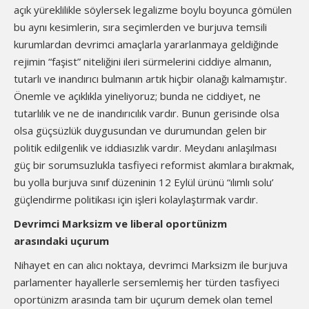
açık yüreklilikle söylersek legalizme boylu boyunca gömülen
bu aynı kesimlerin, sıra seçimlerden ve burjuva temsili
kurumlardan devrimci amaçlarla yararlanmaya geldiğinde
rejimin “faşist” niteliğini ileri sürmelerini ciddiye almanın,
tutarlı ve inandırıcı bulmanın artık hiçbir olanağı kalmamıştır.
Önemle ve açıklıkla yineliyoruz; bunda ne ciddiyet, ne
tutarlılık ve ne de inandırıcılık vardır. Bunun gerisinde olsa
olsa güçsüzlük duygusundan ve durumundan gelen bir
politik edilgenlik ve iddiasızlık vardır. Meydanı anlaşılması
güç bir sorumsuzlukla tasfiyeci reformist akımlara bırakmak,
bu yolla burjuva sınıf düzeninin 12 Eylül ürünü “ılımlı solu’
güçlendirme politikası için işleri kolaylaştırmak vardır.
Devrimci Marksizm ve liberal oportünizm
arasındaki uçurum
Nihayet en can alıcı noktaya, devrimci Marksizm ile burjuva
parlamenter hayallerle sersemlemiş her türden tasfiyeci
oportünizm arasında tam bir uçurum demek olan temel