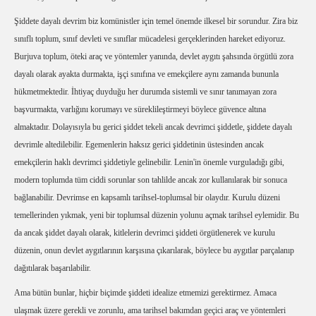
Şiddete dayalı devrim biz komünistler için temel önemde ilkesel bir sorundur. Zira biz
sınıflı toplum, sınıf devleti ve sınıflar mücadelesi gerçeklerinden hareket ediyoruz.
Burjuva toplum, öteki araç ve yöntemler yanında, devlet aygıtı şahsında örgütlü zora
dayalı olarak ayakta durmakta, işçi sınıfına ve emekçilere aynı zamanda bununla
hükmetmektedir. İhtiyaç duyduğu her durumda sistemli ve sınır tanımayan zora
başvurmakta, varlığını korumayı ve süreklileştirmeyi böylece güvence altına
almaktadır. Dolayısıyla bu gerici şiddet tekeli ancak devrimci şiddetle, şiddete dayalı
devrimle altedilebilir. Egemenlerin haksız gerici şiddetinin üstesinden ancak
emekçilerin haklı devrimci şiddetiyle gelinebilir. Lenin'in önemle vurguladığı gibi,
modern toplumda tüm ciddi sorunlar son tahlilde ancak zor kullanılarak bir sonuca
bağlanabilir. Devrimse en kapsamlı tarihsel-toplumsal bir olaydır. Kurulu düzeni
temellerinden yıkmak, yeni bir toplumsal düzenin yolunu açmak tarihsel eylemidir. Bu
da ancak şiddet dayalı olarak, kitlelerin devrimci şiddeti örgütlenerek ve kurulu
düzenin, onun devlet aygıtlarının karşısına çıkarılarak, böylece bu aygıtlar parçalanıp
dağıtılarak başarılabilir.
Ama bütün bunlar, hiçbir biçimde şiddeti idealize etmemizi gerektirmez. Amaca
ulaşmak üzere gerekli ve zorunlu, ama tarihsel bakımdan geçici araç ve yöntemleri