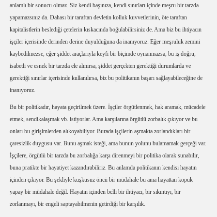
anlamlı bir sonucu olmaz. Siz kendi başınıza, kendi sınırları içinde meşru bir tarzda
yapamazsınız da. Dahası bir taraftan devletin kolluk kuvvetlerinin, öte taraftan
kapitalistlerin beslediği çetelerin kıskacında boğulabilirsiniz de. Ama biz bu ihtiyacın
işçiler içerisinde derinden derine duyulduğuna da inanıyoruz. Eğer meşruluk zemini
kaybedilmezse, eğer şiddet araçlarıyla keyfi bir biçimde oynanmazsa, bu iş doğru,
isabetli ve esnek bir tarzda ele alınırsa, şiddet gerçekten gerektiği durumlarda ve
gerektiği sınırlar içerisinde kullanılırsa, biz bu politikanın başarı sağlayabileceğine de
inanıyoruz.
Bu bir politikadır, hayata geçirilmek üzere. İşçiler örgütlenmek, hak aramak, mücadele
etmek, sendikalaşmak vb. istiyorlar. Ama karşılarına örgütlü zorbalık çıkıyor ve bu
onları bu girişimlerden alıkoyabiliyor. Burada işçilerin aşmakta zorlandıkları bir
çaresizlik duygusu var. Bunu aşmak isteği, ama bunun yolunu bulamamak gerçeği var.
İşçilere, örgütlü bir tarzda bu zorbalığa karşı direnmeyi bir politika olarak sunabilir,
buna pratikte bir hayatiyet kazandırabiliriz. Bu anlamda politikanın kendisi hayatın
içinden çıkıyor. Bu şekliyle kuşkusuz öncü bir müdahale bu ama hayattan kopuk
yapay bir müdahale değil. Hayatın içinden belli bir ihtiyacı, bir sıkıntıyı, bir
zorlanmayı, bir engeli saptayabilmenin getirdiği bir karşılık.