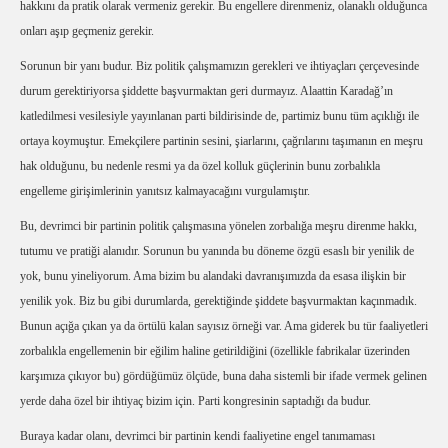
hakkını da pratik olarak vermeniz gerekir. Bu engellere direnmeniz, olanaklı olduğunca
onları aşıp geçmeniz gerekir.
Sorunun bir yanı budur. Biz politik çalışmamızın gerekleri ve ihtiyaçları çerçevesinde
durum gerektiriyorsa şiddette başvurmaktan geri durmayız. Alaattin Karadağ’ın
katledilmesi vesilesiyle yayınlanan parti bildirisinde de, partimiz bunu tüm açıklığı ile
ortaya koymuştur. Emekçilere partinin sesini, şiarlarını, çağrılarını taşımanın en meşru
hak olduğunu, bu nedenle resmi ya da özel kolluk güçlerinin bunu zorbalıkla
engelleme girişimlerinin yanıtsız kalmayacağını vurgulamıştır.
Bu, devrimci bir partinin politik çalışmasına yönelen zorbalığa meşru direnme hakkı,
tutumu ve pratiği alanıdır. Sorunun bu yanında bu döneme özgü esaslı bir yenilik de
yok, bunu yineliyorum. Ama bizim bu alandaki davranışımızda da esasa ilişkin bir
yenilik yok. Biz bu gibi durumlarda, gerektiğinde şiddete başvurmaktan kaçınmadık.
Bunun açığa çıkan ya da örtülü kalan sayısız örneği var. Ama giderek bu tür faaliyetleri
zorbalıkla engellemenin bir eğilim haline getirildiğini (özellikle fabrikalar üzerinden
karşımıza çıkıyor bu) gördüğümüz ölçüde, buna daha sistemli bir ifade vermek gelinen
yerde daha özel bir ihtiyaç bizim için. Parti kongresinin saptadığı da budur.
Buraya kadar olanı, devrimci bir partinin kendi faaliyetine engel tanımaması