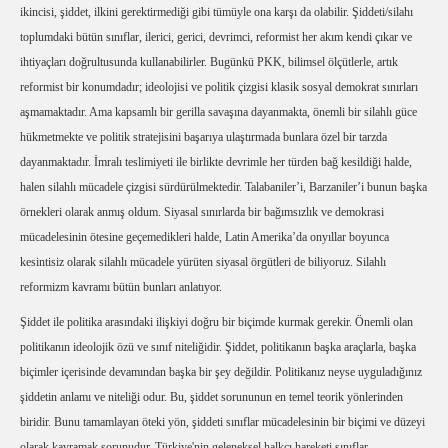
ikincisi, şiddet, ilkini gerektirmediği gibi tümüyle ona karşı da olabilir. Şiddeti/silahı
toplumdaki bütün sınıflar, ilerici, gerici, devrimci, reformist her akım kendi çıkar ve
ihtiyaçları doğrultusunda kullanabilirler. Bugünkü PKK, bilimsel ölçütlerle, artık
reformist bir konumdadır; ideolojisi ve politik çizgisi klasik sosyal demokrat sınırları
aşmamaktadır. Ama kapsamlı bir gerilla savaşına dayanmakta, önemli bir silahlı güce
hükmetmekte ve politik stratejisini başarıya ulaştırmada bunlara özel bir tarzda
dayanmaktadır. İmralı teslimiyeti ile birlikte devrimle her türden bağ kesildiği halde,
halen silahlı mücadele çizgisi sürdürülmektedir. Talabaniler’i, Barzaniler’i bunun başka
örnekleri olarak anmış oldum. Siyasal sınırlarda bir bağımsızlık ve demokrasi
mücadelesinin ötesine geçemedikleri halde, Latin Amerika’da onyıllar boyunca
kesintisiz olarak silahlı mücadele yürüten siyasal örgütleri de biliyoruz. Silahlı
reformizm kavramı bütün bunları anlatıyor.
Şiddet ile politika arasındaki ilişkiyi doğru bir biçimde kurmak gerekir. Önemli olan
politikanın ideolojik özü ve sınıf niteliğidir. Şiddet, politikanın başka araçlarla, başka
biçimler içerisinde devamından başka bir şey değildir. Politikanız neyse uyguladığınız
şiddetin anlamı ve niteliği odur. Bu, şiddet sorununun en temel teorik yönlerinden
biridir. Bunu tamamlayan öteki yön, şiddeti sınıflar mücadelesinin bir biçimi ve düzeyi
olarak kavramak sorunudur. Türkiye'nin geleneksel halkçı hareketi sınıflar