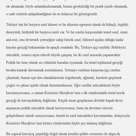
ele almamak, böyle anlamlandırmamak, bunun gerektirdiği bir pratik içinde olmamak,
o sade sözlerin anlaşılmadığının da en dolaysız bir göstergesidir.
Türkiye’nin bir burjuva sınıf düzeni ve bu düzenin egemeni olarak da bilinçli, örgütlü,
deneyimli, birikimli bir burjuva sınıfı var. Ve bu sınıfın karşısındaki temel sınıf, onun
anti-tezi, onu devirmek yeteneğine sahip biricik sınıf, bilimsel açıdan olduğu kadar
hayatın gerçeği bakımından da apaçık ortadadır. Bu, Türkiye işçi sınıfıdır. Belirleyici
mücadele, sonucu tayin edecek büyük çatışma, bu iki sınıf arasında yaşanacaktır.
Politik bir özne olarak siz rolünüzü buradan oynamak, bu temel toplumsal gerçeği
hesaba katarak davranmak zorundasınız. Sermaye sınıfının karşısına işçi sınıfını
çıkarmak, bunun için tüm olanaklarınızla örgütlemek, eğitmek, harekete geçirmek
çizgisi ve çabası içinde olmak durumundasınız. Eğer sınıflar mücadelesini böyle
kavramıyorsanız, o zaman
Komünist Manifesto
’nun o ilk cümlesindeki temel teorik
gerçeği de kavrayabilmiş değilsiniz. Küçük insan gruplarının devletle kapalı devre
atışmasını politik mücadele olarak kavrıyorsanız, bunu da devrimci sürecin
geliştirilmesi olarak sunuyorsanız, demek ki sınıf mücadelesi kavramından, dolayısıyla
Komünist Manifesto
’nun birinci cümlesinden hiçbir şey anlamış değilsiniz.
Bu yapısal kavrayış çarpıklığı doğal olarak kendini şiddet sorununu ele alışta da