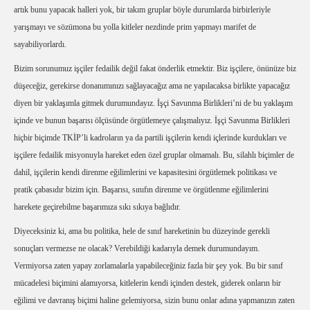
artık bunu yapacak halleri yok, bir takım gruplar böyle durumlarda birbirleriyle
yarışmayı ve sözümona bu yolla kitleler nezdinde prim yapmayı marifet de
sayabiliyorlardı.
Bizim sorunumuz işçiler fedailik değil fakat önderlik etmektir. Biz işçilere, önünüze biz
düşeceğiz, gerekirse donanımınızı sağlayacağız ama ne yapılacaksa birlikte yapacağız
diyen bir yaklaşımla gitmek durumundayız. İşçi Savunma Birlikleri’ni de bu yaklaşım
içinde ve bunun başarısı ölçüsünde örgütlemeye çalışmalıyız. İşçi Savunma Birlikleri
hiçbir biçimde TKİP’li kadroların ya da partili işçilerin kendi içlerinde kurdukları ve
işçilere fedailik misyonuyla hareket eden özel gruplar olmamalı. Bu, silahlı biçimler de
dahil, işçilerin kendi direnme eğilimlerini ve kapasitesini örgütlemek politikası ve
pratik çabasıdır bizim için. Başarısı, sınıfın direnme ve örgütlenme eğilimlerini
harekete geçirebilme başarımıza sıkı sıkıya bağlıdır.
Diyeceksiniz ki, ama bu politika, hele de sınıf hareketinin bu düzeyinde gerekli
sonuçları vermezse ne olacak? Verebildiği kadarıyla demek durumundayım.
Vermiyorsa zaten yapay zorlamalarla yapabileceğiniz fazla bir şey yok. Bu bir sınıf
mücadelesi biçimini alamıyorsa, kitlelerin kendi içinden destek, giderek onların bir
eğilimi ve davranış biçimi haline gelemiyorsa, sizin bunu onlar adına yapmanızın zaten