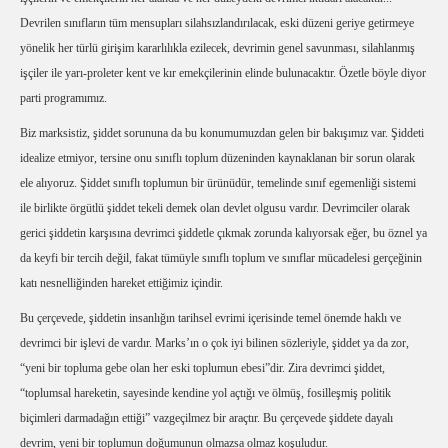
Devrilen sınıfların tüm mensupları silahsızlandırılacak, eski düzeni geriye getirmeye
yönelik her türlü girişim kararlılıkla ezilecek, devrimin genel savunması, silahlanmış
işçiler ile yarı-proleter kent ve kır emekçilerinin elinde bulunacaktır. Özetle böyle diyor
parti programımız.
Biz marksistiz, şiddet sorununa da bu konumumuzdan gelen bir bakışımız var. Şiddeti
idealize etmiyor, tersine onu sınıflı toplum düzeninden kaynaklanan bir sorun olarak
ele alıyoruz. Şiddet sınıflı toplumun bir ürünüdür, temelinde sınıf egemenliği sistemi
ile birlikte örgütlü şiddet tekeli demek olan devlet olgusu vardır. Devrimciler olarak
gerici şiddetin karşısına devrimci şiddetle çıkmak zorunda kalıyorsak eğer, bu öznel ya
da keyfi bir tercih değil, fakat tümüyle sınıflı toplum ve sınıflar mücadelesi gerçeğinin
katı nesnelliğinden hareket ettiğimiz içindir.
Bu çerçevede, şiddetin insanlığın tarihsel evrimi içerisinde temel önemde haklı ve
devrimci bir işlevi de vardır. Marks’ın o çok iyi bilinen sözleriyle, şiddet ya da zor,
“yeni bir topluma gebe olan her eski toplumun ebesi”dir. Zira devrimci şiddet,
“toplumsal hareketin, sayesinde kendine yol açtığı ve ölmüş, fosilleşmiş politik
biçimleri darmadağın ettiği” vazgeçilmez bir araçtır. Bu çerçevede şiddete dayalı
devrim, yeni bir toplumun doğumunun olmazsa olmaz koşuludur.