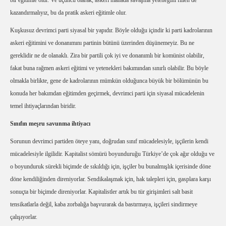
bir eğitimle olur. Ve üçüncü olarak, askeri manada savaşma yeteneğini fiilen de
kazandırmalıyız, bu da pratik askeri eğitimle olur.
Kuşkusuz devrimci parti siyasal bir yapıdır. Böyle olduğu içindir ki parti kadrolarının
askeri eğitimini ve donanımını partinin bütünü üzerinden düşünemeyiz. Bu ne
gereklidir ne de olanaklı. Zira bir partili çok iyi ve donanımlı bir komünist olabilir,
fakat buna rağmen askeri eğitimi ve yetenekleri bakımından sınırlı olabilir. Bu böyle
olmakla birlikte, gene de kadrolarının mümkün olduğunca büyük bir bölümünün bu
konuda her bakımdan eğitimden geçirmek, devrimci parti için siyasal mücadelenin
temel ihtiyaçlarından biridir.
Sınıfın meşru savunma ihtiyacı
Sorunun devrimci partiden öteye yanı, doğrudan sınıf mücadelesiyle, işçilerin kendi
mücadelesiyle ilgilidir. Kapitalist sömürü boyunduruğu Türkiye’de çok ağır olduğu ve
o boyunduruk sürekli biçimde de sıkıldığı için, işçiler bu bunalmışlık içerisinde döne
döne kendiliğinden direniyorlar. Sendikalaşmak için, hak talepleri için, gasplara karşı
sonuçta bir biçimde direniyorlar. Kapitalistler artık bu tür girişimleri salt basit
tensikatlarla değil, kaba zorbalığa başvurarak da bastırmaya, işçileri sindirmeye
çalışıyorlar.