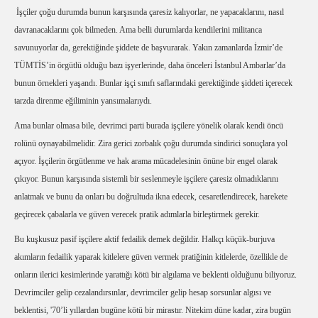
İşçiler çoğu durumda bunun karşısında çaresiz kalıyorlar, ne yapacaklarını, nasıl
davranacaklarını çok bilmeden. Ama belli durumlarda kendilerini militanca
savunuyorlar da, gerektiğinde şiddete de başvurarak. Yakın zamanlarda İzmir’de
TÜMTİS’in örgütlü olduğu bazı işyerlerinde, daha önceleri İstanbul Ambarlar’da
bunun örnekleri yaşandı.
Bunlar işçi sınıfı saflarındaki gerektiğinde şiddeti içerecek
tarzda direnme eğiliminin yansımalarıydı.
Ama bunlar olmasa bile, devrimci parti burada işçilere yönelik olarak kendi öncü
rolünü oynayabilmelidir. Zira gerici zorbalık çoğu durumda sindirici sonuçlara yol
açıyor. İşçilerin örgütlenme ve hak arama mücadelesinin önüne bir engel olarak
çıkıyor. Bunun karşısında sistemli bir seslenmeyle işçilere çaresiz olmadıklarını
anlatmak ve bunu da onları bu doğrultuda ikna edecek, cesaretlendirecek, harekete
geçirecek çabalarla ve güven verecek pratik adımlarla birleştirmek gerekir.
Bu kuşkusuz pasif işçilere aktif fedailik demek değildir. Halkçı küçük-burjuva
akımların fedailik yaparak kitlelere güven vermek pratiğinin kitlelerde, özellikle de
onların ilerici kesimlerinde yarattığı kötü bir algılama ve beklenti olduğunu biliyoruz.
Devrimciler gelip cezalandırsınlar, devrimciler gelip hesap sorsunlar algısı ve
beklentisi, '70’li yıllardan bugüne kötü bir mirastır. Nitekim düne kadar, zira bugün