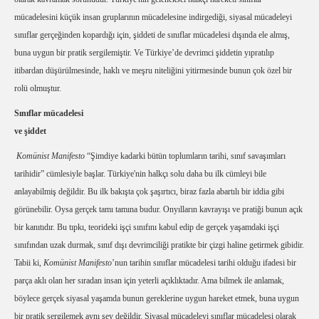
mücadelesini küçük insan gruplarının mücadelesine indirgediği, siyasal mücadeleyi
sınıflar gerçeğinden kopardığı için, şiddeti de sınıflar mücadelesi dışında ele almış,
buna uygun bir pratik sergilemiştir. Ve Türkiye’de devrimci şiddetin yıpratılıp
itibardan düşürülmesinde, haklı ve meşru niteliğini yitirmesinde bunun çok özel bir
rolü olmuştur.
Sınıflar mücadelesi
ve şiddet
Komünist Manifesto
“Şimdiye kadarki bütün toplumların tarihi, sınıf savaşımları
tarihidir” cümlesiyle başlar. Türkiye'nin halkçı solu daha bu ilk cümleyi bile
anlayabilmiş değildir. Bu ilk bakışta çok şaşırtıcı, biraz fazla abartılı bir iddia gibi
görünebilir. Oysa gerçek tamı tamına budur. Onyılların kavrayışı ve pratiği bunun açık
bir kanıtıdır. Bu tıpkı, teorideki işçi sınıfını kabul edip de gerçek yaşamdaki işçi
sınıfından uzak durmak, sınıf dışı devrimciliği pratikte bir çizgi haline getirmek gibidir.
Tabii ki,
Komünist Manifesto
’nun tarihin sınıflar mücadelesi tarihi olduğu ifadesi bir
parça aklı olan her sıradan insan için yeterli açıklıktadır. Ama bilmek ile anlamak,
böylece gerçek siyasal yaşamda bunun gereklerine uygun hareket etmek, buna uygun
bir pratik sergilemek aynı şey değildir. Siyasal mücadeleyi sınıflar mücadelesi olarak