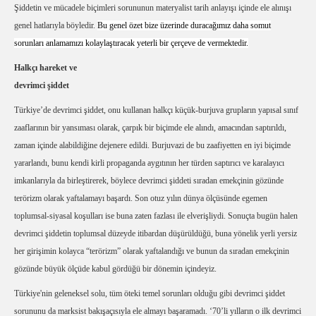
Şiddetin ve mücadele biçimleri sorununun materyalist tarih anlayışı içinde ele alınışı
genel hatlarıyla böyledir.
Bu genel özet bize üzerinde duracağımız daha somut
sorunları anlamamızı kolaylaştıracak yeterli bir çerçeve de vermektedir.
Halkçı hareket ve
devrimci şiddet
Türkiye’de devrimci şiddet, onu kullanan halkçı küçük-burjuva grupların yapısal sınıf
zaaflarının bir yansıması olarak, çarpık bir biçimde ele alındı, amacından saptırıldı,
zaman içinde alabildiğine dejenere edildi. Burjuvazi de bu zaafiyetten en iyi biçimde
yararlandı, bunu kendi kirli propaganda aygıtının her türden saptırıcı ve karalayıcı
imkanlarıyla da birleştirerek, böylece devrimci şiddeti sıradan emekçinin gözünde
terörizm olarak yaftalamayı başardı. Son otuz yılın dünya ölçüsünde egemen
toplumsal-siyasal koşulları ise buna zaten fazlası ile elverişliydi. Sonuçta bugün halen
devrimci şiddetin toplumsal düzeyde itibardan düşürüldüğü, buna yönelik yerli yersiz
her girişimin kolayca “terörizm” olarak yaftalandığı ve bunun da sıradan emekçinin
gözünde büyük ölçüde kabul gördüğü bir dönemin içindeyiz.
Türkiye'nin geleneksel solu, tüm öteki temel sorunları olduğu gibi devrimci şiddet
sorununu da marksist bakışaçısıyla ele almayı başaramadı. ‘70’li yılların o ilk devrimci