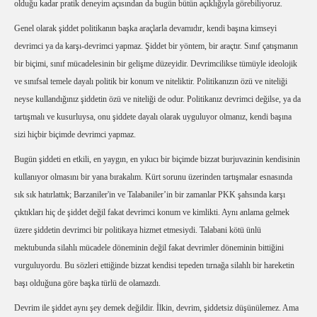
olduğu kadar pratik deneyim açısından da bugün bütün açıklığıyla görebiliyoruz.
Genel olarak şiddet politikanın başka araçlarla devamıdır, kendi başına kimseyi
devrimci ya da karşı-devrimci yapmaz. Şiddet bir yöntem, bir araçtır. Sınıf çatışmanın
bir biçimi, sınıf mücadelesinin bir gelişme düzeyidir. Devrimcilikse tümüyle ideolojik
ve sınıfsal temele dayalı politik bir konum ve niteliktir. Politikanızın özü ve niteliği
neyse kullandığınız şiddetin özü ve niteliği de odur. Politikanız devrimci değilse, ya da
tartışmalı ve kusurluysa, onu şiddete dayalı olarak uyguluyor olmanız, kendi başına
sizi hiçbir biçimde devrimci yapmaz.
Bugün şiddeti en etkili, en yaygın, en yıkıcı bir biçimde bizzat burjuvazinin kendisinin
kullanıyor olmasını bir yana bırakalım. Kürt sorunu üzerinden tartışmalar esnasında
sık sık hatırlattık; Barzaniler'in ve Talabaniler’in bir zamanlar PKK şahsında karşı
çıktıkları hiç de şiddet değil fakat devrimci konum ve kimlikti. Aynı anlama gelmek
üzere şiddetin devrimci bir politikaya hizmet etmesiydi. Talabani kötü ünlü
mektubunda silahlı mücadele döneminin değil fakat devrimler döneminin bittiğini
vurguluyordu. Bu sözleri ettiğinde bizzat kendisi tepeden tırnağa silahlı bir hareketin
başı olduğuna göre başka türlü de olamazdı.
Devrim ile şiddet aynı şey demek değildir. İlkin, devrim, şiddetsiz düşünülemez. Ama