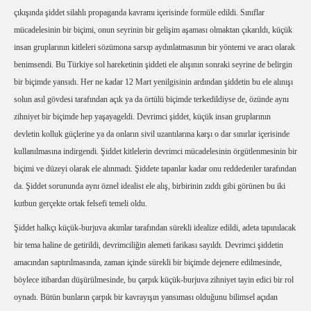
çıkışında şiddet silahlı propaganda kavramı içerisinde formüle edildi. Sınıflar
mücadelesinin bir biçimi, onun seyrinin bir gelişim aşaması olmaktan çıkarıldı, küçük
insan gruplarının kitleleri sözümona sarsıp aydınlatmasının bir yöntemi ve aracı olarak
benimsendi. Bu Türkiye sol hareketinin şiddeti ele alışının sonraki seyrine de belirgin
bir biçimde yansıdı. Her ne kadar 12 Mart yenilgisinin ardından şiddetin bu ele alınışı
solun asıl gövdesi tarafından açık ya da örtülü biçimde terkedildiyse de, özünde aynı
zihniyet bir biçimde hep yaşayageldi. Devrimci şiddet, küçük insan gruplarının
devletin kolluk güçlerine ya da onların sivil uzantılarına karşı o dar sınırlar içerisinde
kullanılmasına indirgendi. Şiddet kitlelerin devrimci mücadelesinin örgütlenmesinin bir
biçimi ve düzeyi olarak ele alınmadı. Şiddete tapanlar kadar onu reddedenler tarafından
da. Şiddet sorununda aynı öznel idealist ele alış, birbirinin zıddı gibi görünen bu iki
kutbun gerçekte ortak felsefi temeli oldu.
Şiddet halkçı küçük-burjuva akımlar tarafından sürekli idealize edildi, adeta tapınılacak
bir tema haline de getirildi, devrimciliğin alemeti farikası sayıldı. Devrimci şiddetin
amacından saptırılmasında, zaman içinde sürekli bir biçimde dejenere edilmesinde,
böylece itibardan düşürülmesinde, bu çarpık küçük-burjuva zihniyet tayin edici bir rol
oynadı. Bütün bunların çarpık bir kavrayışın yansıması olduğunu bilimsel açıdan