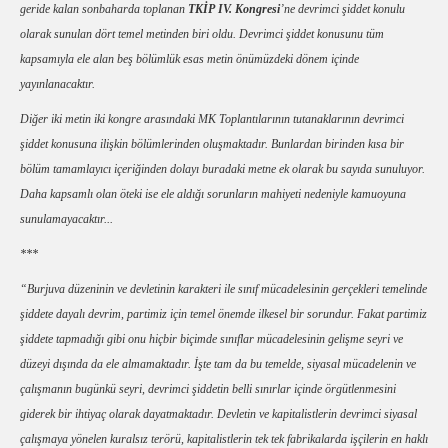
geride kalan sonbaharda toplanan
TKİP IV. Kongresi
’ne devrimci şiddet konulu
olarak sunulan dört temel metinden biri oldu. Devrimci şiddet konusunu tüm
kapsamıyla ele alan beş bölümlük esas metin önümüzdeki dönem içinde
yayınlanacaktır.
Diğer iki metin iki kongre arasındaki MK Toplantılarının tutanaklarının devrimci
şiddet konusuna ilişkin bölümlerinden oluşmaktadır. Bunlardan birinden kısa bir
bölüm tamamlayıcı içeriğinden dolayı buradaki metne ek olarak bu sayıda sunuluyor.
Daha kapsamlı olan öteki ise ele aldığı sorunların mahiyeti nedeniyle kamuoyuna
sunulamayacaktır...
***
“Burjuva düzeninin ve devletinin karakteri ile sınıf mücadelesinin gerçekleri temelinde
şiddete dayalı devrim, partimiz için temel önemde ilkesel bir sorundur. Fakat partimiz
şiddete tapmadığı gibi onu hiçbir biçimde sınıflar mücadelesinin gelişme seyri ve
düzeyi dışında da ele almamaktadır. İşte tam da bu temelde, siyasal mücadelenin ve
çalışmanın bugünkü seyri, devrimci şiddetin belli sınırlar içinde örgütlenmesini
giderek bir ihtiyaç olarak dayatmaktadır. Devletin ve kapitalistlerin devrimci siyasal
çalışmaya yönelen kuralsız terörü, kapitalistlerin tek tek fabrikalarda işçilerin en haklı