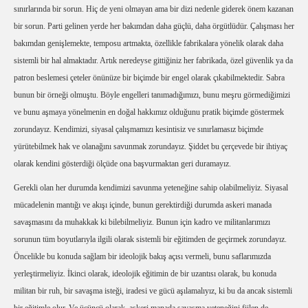
sınırlarında bir sorun. Hiç de yeni olmayan ama bir dizi nedenle giderek önem kazanan
bir sorun. Parti gelinen yerde her bakımdan daha güçlü, daha örgütlüdür. Çalışması her
bakımdan genişlemekte, temposu artmakta, özellikle fabrikalara yönelik olarak daha
sistemli bir hal almaktadır. Artık neredeyse gittiğiniz her fabrikada, özel güvenlik ya da
patron beslemesi çeteler önünüze bir biçimde bir engel olarak çıkabilmektedir. Sabra
bunun bir örneği olmuştu. Böyle engelleri tanımadığımızı, bunu meşru görmediğimizi
ve bunu aşmaya yönelmenin en doğal hakkımız olduğunu pratik biçimde göstermek
zorundayız. Kendimizi, siyasal çalışmamızı kesintisiz ve sınırlamasız biçimde
yürütebilmek hak ve olanağını savunmak zorundayız. Şiddet bu çerçevede bir ihtiyaç
olarak kendini gösterdiği ölçüde ona başvurmaktan geri duramayız.
Gerekli olan her durumda kendimizi savunma yeteneğine sahip olabilmeliyiz. Siyasal
mücadelenin mantığı ve akışı içinde, bunun gerektirdiği durumda askeri manada
savaşmasını da muhakkak ki bilebilmeliyiz. Bunun için kadro ve militanlarımızı
sorunun tüm boyutlarıyla ilgili olarak sistemli bir eğitimden de geçirmek zorundayız.
Öncelikle bu konuda sağlam bir ideolojik bakış açısı vermeli, bunu saflarımızda
yerleştirmeliyiz. İkinci olarak, ideolojik eğitimin de bir uzantısı olarak, bu konuda
militan bir ruh, bir savaşma isteği, iradesi ve gücü aşılamalıyız, ki bu da ancak sistemli