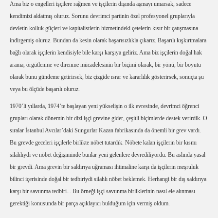
Ama biz o engelleri işçilere rağmen ve işçilerin dışında aşmayı umarsak, sadece
kendimizi aldatmış oluruz. Sorunu devrimci partinin özel profesyonel gruplarıyla
devletin kolluk güçleri ve kapitalistlerin hizmetindeki çetelerin kısır bir çatışmasına
indirgemiş oluruz. Bundan da kesin olarak başarısızlıkla çıkarız. Başarılı kışkırtmalara
bağlı olarak işçilerin kendisiyle bile karşı karşıya geliriz. Ama biz işçilerin doğal hak
arama, örgütlenme ve direnme mücadelesinin bir biçimi olarak, bir yönü, bir boyutu
olarak bunu gündeme getirirsek, biz çizgide ısrar ve kararlılık gösterirsek, sonuçta şu
veya bu ölçüde başarılı oluruz.
1970’li yıllarda, 1974’te başlayan yeni yükselişin o ilk evresinde, devrimci öğrenci
grupları olarak dönemin bir dizi işçi grevine gider, çeşitli biçimlerde destek verirdik. O
sıralar İstanbul Avcılar’daki Sungurlar Kazan fabrikasında da önemli bir grev vardı.
Bu grevde geceleri işçilerle birlikte nöbet tutardık. Nöbete kalan işçilerin bir kısmı
silahlıydı ve nöbet değişiminde bunlar yeni gelenlere devrediliyordu. Bu aslında yasal
bir grevdi. Ama grevin bir saldırıya uğraması ihtimaline karşı da işçilerin meşruluk
bilinci içerisinde doğal bir tedbiriydi silahlı nöbet beklemek. Herhangi bir dış saldırıya
karşı bir savunma tedbiri... Bu örneği işçi savunma birliklerinin nasıl ele alınması
gerektiği konusunda bir parça açıklayıcı bulduğum için vermiş oldum.