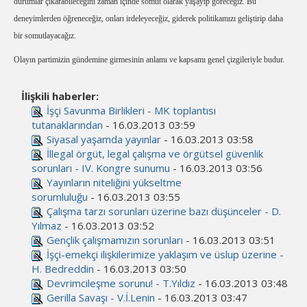
durumlar çıkarabileceğini zaman içinde somut olarak yaşayıp göreceğiz. Bu
deneyimlerden öğreneceğiz, onları irdeleyeceğiz, giderek politikamızı geliştirip daha
bir somutlayacağız.
Olayın partimizin gündemine girmesinin anlamı ve kapsamı genel çizgileriyle budur.
İlişkili haberler:
İşçi Savunma Birlikleri - MK toplantısı
tutanaklarından
- 16.03.2013 03:59
Siyasal yaşamda yayınlar
- 16.03.2013 03:58
İllegal örgüt, legal çalışma ve örgütsel güvenlik
sorunları - IV. Kongre sunumu
- 16.03.2013 03:56
Yayınların niteliğini yükseltme
sorumluluğu
- 16.03.2013 03:55
Çalışma tarzı sorunları üzerine bazı düşünceler - D.
Yılmaz
- 16.03.2013 03:52
Gençlik çalışmamızın sorunları
- 16.03.2013 03:51
İşçi-emekçi ilişkilerimize yaklaşım ve üslup üzerine -
H. Bedreddin
- 16.03.2013 03:50
Devrimcileşme sorunu! - T.Yıldız
- 16.03.2013 03:48
Gerilla Savaşı - V.İ.Lenin
- 16.03.2013 03:47