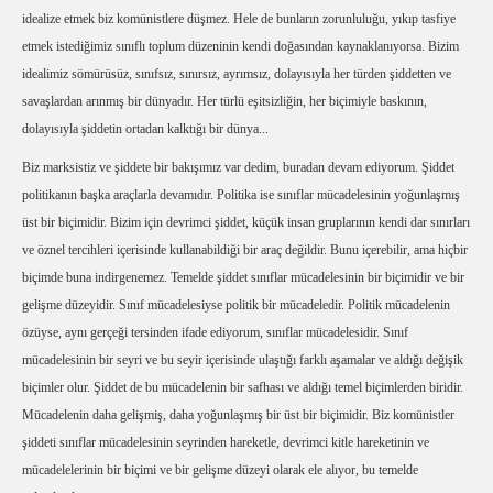
idealize etmek biz komünistlere düşmez. Hele de bunların zorunluluğu, yıkıp tasfiye
etmek istediğimiz sınıflı toplum düzeninin kendi doğasından kaynaklanıyorsa. Bizim
idealimiz sömürüsüz, sınıfsız, sınırsız, ayrımsız, dolayısıyla her türden şiddetten ve
savaşlardan arınmış bir dünyadır. Her türlü eşitsizliğin, her biçimiyle baskının,
dolayısıyla şiddetin ortadan kalktığı bir dünya...
Biz marksistiz ve şiddete bir bakışımız var dedim, buradan devam ediyorum. Şiddet
politikanın başka araçlarla devamıdır. Politika ise sınıflar mücadelesinin yoğunlaşmış
üst bir biçimidir. Bizim için devrimci şiddet, küçük insan gruplarının kendi dar sınırları
ve öznel tercihleri içerisinde kullanabildiği bir araç değildir. Bunu içerebilir, ama hiçbir
biçimde buna indirgenemez. Temelde şiddet sınıflar mücadelesinin bir biçimidir ve bir
gelişme düzeyidir. Sınıf mücadelesiyse politik bir mücadeledir. Politik mücadelenin
özüyse, aynı gerçeği tersinden ifade ediyorum, sınıflar mücadelesidir. Sınıf
mücadelesinin bir seyri ve bu seyir içerisinde ulaştığı farklı aşamalar ve aldığı değişik
biçimler olur. Şiddet de bu mücadelenin bir safhası ve aldığı temel biçimlerden biridir.
Mücadelenin daha gelişmiş, daha yoğunlaşmış bir üst bir biçimidir. Biz komünistler
şiddeti sınıflar mücadelesinin seyrinden hareketle, devrimci kitle hareketinin ve
mücadelelerinin bir biçimi ve bir gelişme düzeyi olarak ele alıyor, bu temelde