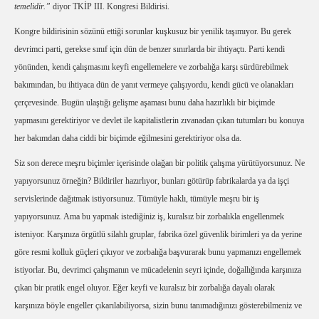
temelidir.”
diyor
TKİP III. Kongresi Bildirisi.
Kongre bildirisinin sözünü ettiği sorunlar kuşkusuz bir yenilik taşımıyor. Bu gerek
devrimci parti, gerekse sınıf için dün de benzer sınırlarda bir ihtiyaçtı. Parti kendi
yönünden, kendi çalışmasını keyfi engellemelere ve zorbalığa karşı sürdürebilmek
bakımından, bu ihtiyaca dün de yanıt vermeye çalışıyordu, kendi gücü ve olanakları
çerçevesinde. Bugün ulaştığı gelişme aşaması bunu daha hazırlıklı bir biçimde
yapmasını gerektiriyor ve devlet ile kapitalistlerin zıvanadan çıkan tutumları bu konuya
her bakımdan daha ciddi bir biçimde eğilmesini gerektiriyor olsa da.
Siz son derece meşru biçimler içerisinde olağan bir politik çalışma yürütüyorsunuz. Ne
yapıyorsunuz örneğin? Bildiriler hazırlıyor, bunları götürüp fabrikalarda ya da işçi
servislerinde dağıtmak istiyorsunuz. Tümüyle haklı, tümüyle meşru bir iş
yapıyorsunuz. Ama bu yapmak istediğiniz iş, kuralsız bir zorbalıkla engellenmek
isteniyor. Karşınıza örgütlü silahlı gruplar, fabrika özel güvenlik birimleri ya da yerine
göre resmi kolluk güçleri çıkıyor ve zorbalığa başvurarak bunu yapmanızı engellemek
istiyorlar. Bu, devrimci çalışmanın ve mücadelenin seyri içinde, doğallığında karşınıza
çıkan bir pratik engel oluyor. Eğer keyfi ve kuralsız bir zorbalığa dayalı olarak
karşınıza böyle engeller çıkarılabiliyorsa, sizin bunu tanımadığınızı gösterebilmeniz ve