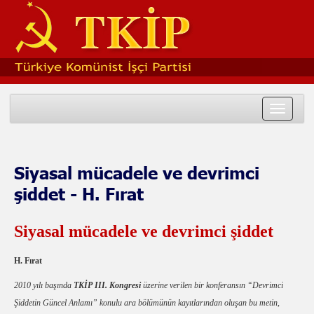
Toggle
navigat
Siyasal mücadele ve devrimci
şiddet - H. Fırat
Siyasal mücadele ve devrimci şiddet
H. Fırat
2010 yılı başında
TKİP III. Kongresi
üzerine verilen bir konferansın “Devrimci
Şiddetin Güncel Anlamı” konulu ara bölümünün kayıtlarından oluşan bu metin,