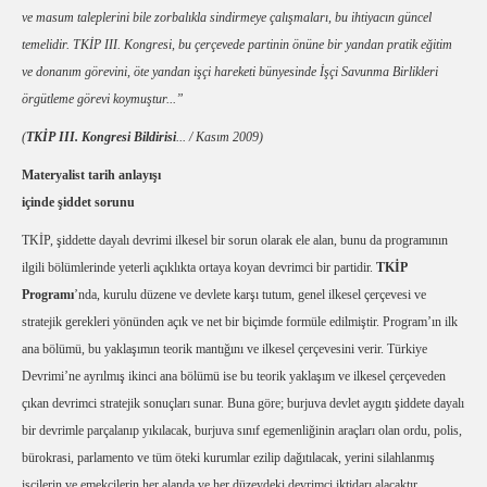
ve masum taleplerini bile zorbalıkla sindirmeye çalışmaları, bu ihtiyacın güncel
temelidir. TKİP III. Kongresi, bu çerçevede partinin önüne bir yandan pratik eğitim
ve donanım görevini, öte yandan işçi hareketi bünyesinde İşçi Savunma Birlikleri
örgütleme görevi koymuştur...”
(
TKİP III. Kongresi Bildirisi
... / Kasım 2009)
Materyalist tarih anlayışı
içinde şiddet sorunu
TKİP, şiddette dayalı devrimi ilkesel bir sorun olarak ele alan, bunu da programının
ilgili bölümlerinde yeterli açıklıkta ortaya koyan devrimci bir partidir.
TKİP
Programı
’nda, kurulu düzene ve devlete karşı tutum, genel ilkesel çerçevesi ve
stratejik gerekleri yönünden açık ve net bir biçimde formüle edilmiştir. Program’ın ilk
ana bölümü, bu yaklaşımın teorik mantığını ve ilkesel çerçevesini verir. Türkiye
Devrimi’ne ayrılmış ikinci ana bölümü ise bu teorik yaklaşım ve ilkesel çerçeveden
çıkan devrimci stratejik sonuçları sunar. Buna göre; burjuva devlet aygıtı şiddete dayalı
bir devrimle parçalanıp yıkılacak, burjuva sınıf egemenliğinin araçları olan ordu, polis,
bürokrasi, parlamento ve tüm öteki kurumlar ezilip dağıtılacak, yerini silahlanmış
işçilerin ve emekçilerin her alanda ve her düzeydeki devrimci iktidarı alacaktır...