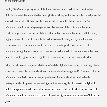
anlamlandırıyoruz.
Lenin,
Gerilla Savaş
ı başlıklı çok bilinen makalesinde, marksistlerin mücadele
biçimlerine ve dolayısıyla da devrimci şiddete yaklaşımı konusunda iki temel prensibi
açıklıkla ifade eder. Bunlardan ilki, marksistlerin kendilerini herhangi bir özel
mücadele biçimi ile sınırlayamayacakları, ilke olarak hiçbir mücadele biçimini
reddedemeyecekleri üzerinedir. Marksistler hiçbir mücadele biçimini reddetmezler, en
değişik mücadele biçimlerini kabul ederler. Ama onları hiçbir biçimde kafadan
uydurmaz, keyfi bir biçimde saptamaz ya da masa başında üretmezler. Sınıf
mücadelesinin gelişim seyrini, kitle hareketini dikkatle izlerler, onun açığa çıkardığı
biçimleri saptar, genelleştirir, örgütler ve onlara bilinçli bir ifade kazandırırlar.
İkinci temel prensip ise, marksistlerin mücadele biçimleri sorununu soyut değil fakat
somut tarihi koşullar içinde ele alması ve anlamlandırması gerektiği üzerinedir. Lenin,
mücadele biçimleri sorununu soyut ya da kendi içinde ele almanın diyalektik
materyalizmden kopmak demek olduğunu önemle vurgular.
Hareketin gelişiminin
belirli bir aşamasındaki somut durum somut olarak tahlil edilmeksizin, herhangi bir
mücadele biçimi ya da aracının uygun olup olmadığına karar verilemeyeceğinin altını
çizer.