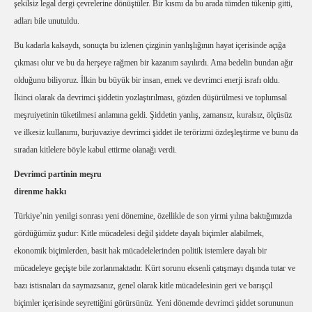
şekilsiz legal dergi çevrelerine dönüştüler. Bir kısmı da bu arada tümden tükenip gitti,
adları bile unutuldu.
Bu kadarla kalsaydı, sonuçta bu izlenen çizginin yanlışlığının hayat içerisinde açığa
çıkması olur ve bu da herşeye rağmen bir kazanım sayılırdı. Ama bedelin bundan ağır
olduğunu biliyoruz. İlkin bu büyük bir insan, emek ve devrimci enerji israfı oldu.
İkinci olarak da devrimci şiddetin yozlaştırılması, gözden düşürülmesi ve toplumsal
meşruiyetinin tüketilmesi anlamına geldi. Şiddetin yanlış, zamansız, kuralsız, ölçüsüz
ve ilkesiz kullanımı, burjuvaziye devrimci şiddet ile terörizmi özdeşleştirme ve bunu da
sıradan kitlelere böyle kabul ettirme olanağı verdi.
Devrimci partinin meşru
direnme hakkı
Türkiye’nin yenilgi sonrası yeni dönemine, özellikle de son yirmi yılına baktığımızda
gördüğümüz şudur: Kitle mücadelesi değil şiddete dayalı biçimler alabilmek,
ekonomik biçimlerden, basit hak mücadelelerinden politik istemlere dayalı bir
mücadeleye geçişte bile zorlanmaktadır. Kürt sorunu eksenli çatışmayı dışında tutar ve
bazı istisnaları da saymazsanız, genel olarak kitle mücadelesinin geri ve barışçıl
biçimler içerisinde seyrettiğini görürsünüz. Yeni dönemde devrimci şiddet sorununun