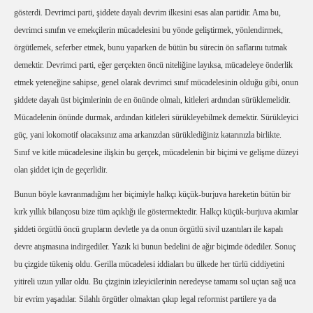
gösterdi. Devrimci parti, şiddete dayalı devrim ilkesini esas alan partidir. Ama bu,
devrimci sınıfın ve emekçilerin mücadelesini bu yönde geliştirmek, yönlendirmek,
örgütlemek, seferber etmek, bunu yaparken de bütün bu sürecin ön saflarını tutmak
demektir. Devrimci parti, eğer gerçekten öncü niteliğine layıksa, mücadeleye önderlik
etmek yeteneğine sahipse, genel olarak devrimci sınıf mücadelesinin olduğu gibi, onun
şiddete dayalı üst biçimlerinin de en önünde olmalı, kitleleri ardından sürüklemelidir.
Mücadelenin önünde durmak, ardından kitleleri sürükleyebilmek demektir. Sürükleyici
güç, yani lokomotif olacaksınız ama arkanızdan sürüklediğiniz katarınızla birlikte.
Sınıf ve kitle mücadelesine ilişkin bu gerçek, mücadelenin bir biçimi ve gelişme düzeyi
olan şiddet için de geçerlidir.
Bunun böyle kavranmadığını her biçimiyle halkçı küçük-burjuva hareketin bütün bir
kırk yıllık bilançosu bize tüm açıklığı ile göstermektedir. Halkçı küçük-burjuva akımlar
şiddeti örgütlü öncü grupların devletle ya da onun örgütlü sivil uzantıları ile kapalı
devre atışmasına indirgediler. Yazık ki bunun bedelini de ağır biçimde ödediler. Sonuç
bu çizgide tükeniş oldu. Gerilla mücadelesi iddiaları bu ülkede her türlü ciddiyetini
yitireli uzun yıllar oldu. Bu çizginin izleyicilerinin neredeyse tamamı sol uçtan sağ uca
bir evrim yaşadılar. Silahlı örgütler olmaktan çıkıp legal reformist partilere ya da