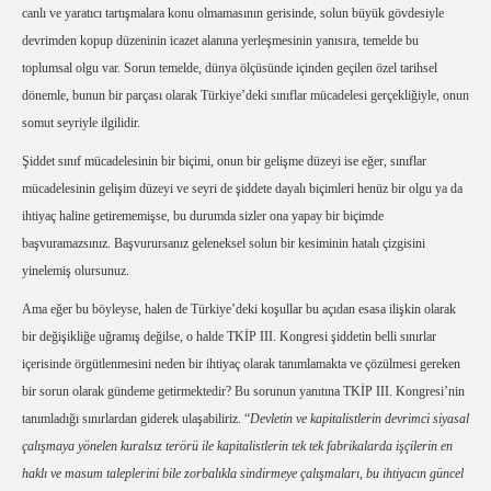
canlı ve yaratıcı tartışmalara konu olmamasının gerisinde, solun büyük gövdesiyle
devrimden kopup düzeninin icazet alanına yerleşmesinin yanısıra, temelde bu
toplumsal olgu var. Sorun temelde, dünya ölçüsünde içinden geçilen özel tarihsel
dönemle, bunun bir parçası olarak Türkiye’deki sınıflar mücadelesi gerçekliğiyle, onun
somut seyriyle ilgilidir.
Şiddet sınıf mücadelesinin bir biçimi, onun bir gelişme düzeyi ise eğer, sınıflar
mücadelesinin gelişim düzeyi ve seyri de şiddete dayalı biçimleri henüz bir olgu ya da
ihtiyaç haline getirememişse, bu durumda sizler ona yapay bir biçimde
başvuramazsınız. Başvurursanız geleneksel solun bir kesiminin hatalı çizgisini
yinelemiş olursunuz.
Ama eğer bu böyleyse, halen de Türkiye’deki koşullar bu açıdan esasa ilişkin olarak
bir değişikliğe uğramış değilse, o halde TKİP III. Kongresi şiddetin belli sınırlar
içerisinde örgütlenmesini neden bir ihtiyaç olarak tanımlamakta ve çözülmesi gereken
bir sorun olarak gündeme getirmektedir? Bu sorunun yanıtına TKİP III. Kongresi’nin
tanımladığı sınırlardan giderek ulaşabiliriz. “
Devletin ve kapitalistlerin devrimci siyasal
çalışmaya yönelen kuralsız terörü ile kapitalistlerin tek tek fabrikalarda işçilerin en
haklı ve masum taleplerini bile zorbalıkla sindirmeye çalışmaları, bu ihtiyacın güncel