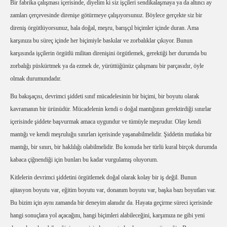
Bir fabrika çalışması içerisinde, diyelim ki siz işçileri sendikalaşmaya ya da altıncı ay
zamları çerçevesinde direnişe götürmeye çalışıyorsunuz. Böylece gerçekte siz bir
direniş örgütlüyorsunuz, hala doğal, meşru, barışçıl biçimler içinde duran. Ama
karşınıza bu süreç içinde her biçimiyle baskılar ve zorbalıklar çıkıyor. Bunun
karşısında işçilerin örgütlü militan direnişini örgütlemek, gerektiği her durumda bu
zorbalığı püskürtmek ya da ezmek de, yürüttüğünüz çalışmanı bir parçasıdır, öyle
olmak durumundadır.
Bu bakışaçısı, devrimci şiddeti sınıf mücadelesinin bir biçimi, bir boyutu olarak
kavramanın bir ürünüdür. Mücadelenin kendi o doğal mantığının gerektirdiği sınırlar
içerisinde şiddete başvurmak amaca uygundur ve tümüyle meşrudur. Olay kendi
mantığı ve kendi meşruluğu sınırları içerisinde yaşanabilmelidir. Şiddetin mutlaka bir
mantığı, bir sınırı, bir haklılığı olabilmelidir. Bu konuda her türlü kural birçok durumda
kabaca çiğnendiği için bunları bu kadar vurgulamış oluyorum.
Kitlelerin devrimci şiddetini örgütlemek doğal olarak kolay bir iş değil. Bunun
ajitasyon boyutu var, eğitim boyutu var, donanım boyutu var, başka bazı boyutları var.
Bu bizim için aynı zamanda bir deneyim alanıdır da. Hayata geçirme süreci içerisinde
hangi sonuçlara yol açacağını, hangi biçimleri alabileceğini, karşımıza ne gibi yeni