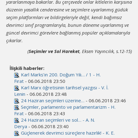
yararlanmaya bakarlar. Bu çerçevede onlar kitlelerin karşısına
düzenin yasallık cendere­sine ve seçimlere uyarlanmış güdük
seçim platformları ve bildir­geleriyle değil, kendi bağımsız
devrimci sınıf programlarıyla, bu­nun döneme uyarlanmış ve
güncel devrimci görevlere bağlanmış popüler açıklamalarıyla
çıkarlar.
(
Seçimler ve Sol Hareket
, Eksen Yayıncılık, s.12-15)
İlişkili haberler:
Karl Marks’ın 200. Doğum Yılı… / 1 - H.
Fırat
- 06.06.2018 23:50
Karl Marx öğretisinin tarihsel yazgısı - V. İ.
Lenin
- 06.06.2018 23:48
24 Haziran seçimleri üzerine…
- 06.06.2018 23:46
Seçimler, parlamento ve parlamentarizm - H.
Fırat
- 06.06.2018 23:43
24 Haziran seçimleri ve sol… - A. N.
Derya
- 06.06.2018 23:40
Güçlenerek devrimci süreçlere hazırlık! - K. E.