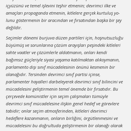
içyüzünü ve temel işlevini teşhir etmenin; devrimci ilke ve
amaçları propaganda etmenin, kitlelere gerçek kurtuluş yo­
lunu göstermenin bir aracından ve fırsatından başka bir şey
değil­dir.
Seçimler dönemi burjuva düzen partileri için, hoşnutsuzluğu
büyümüş ve sorunlarına çözüm arayışları peşindeki kitleleri
sahte vaatler ve çözümlerle aldatmanın, onları kendi
bağımsız güçleriyle siyasi yaşama katılmaktan alıkoymanın,
parlamento dışı sınıf mücadelesinin önünü kesmenin bir
olanağıdır. Tersinden devrimci sı­nıf partisi içinse,
parlamenter hayalleri darbeleyerek devrimci sı­nıf bilincini ve
mücadelesini geliştirmenin temel önemde bir fır­satıdır. Bu
çerçevede komünistler için seçim çalışmaları tümüyle
devrimci sınıf mücadelesine ilişkin genel hedef ve görevlere
tabi­dir; onlar seçim atmosferinden, kitleleri devrimci
hedeflere ka­zanmanın, onların birliğini, örgütlenmesini ve
mücadelesini bu doğrultuda geliştirmenin bir olanağı olarak