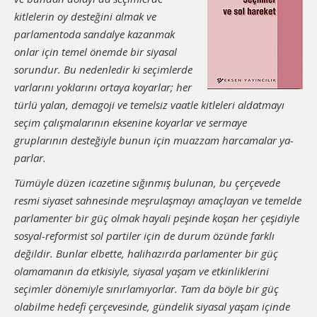
kitlelerin oy desteğini almak ve
parlamentoda sandalye kazanmak
onlar için temel önemde bir siyasal
sorundur. Bu nedenledir ki seçimlerde
varlarını yoklarını ortaya koyarlar; her
türlü yalan, demagoji ve temelsiz va­atle kitleleri aldatmayı
seçim çalışmalarının eksenine koyarlar ve sermaye
gruplarının desteğiyle bunun için muazzam harcamalar ya­
parlar.
Tümüyle düzen icazetine sığınmış bulunan, bu çerçevede
resmi siyaset sahnesinde meşrulaşmayı amaçlayan ve temelde
parla­menter bir güç olmak hayali peşinde koşan her çeşidiyle
sosyal-reformist sol partiler için de durum özünde farklı
değildir. Bunlar el­bette, halihazırda parlamenter bir güç
olamamanın da etkisiyle, siyasal yaşam ve etkinliklerini
seçimler dönemiyle sınırlamıyorlar. Tam da böyle bir güç
olabilme hedefi çerçevesinde, gündelik si­yasal yaşam içinde