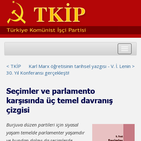
Toggle
navigat
< TKİP
Karl Marx öğretisinin tarihsel yazgısı - V. İ. Lenin >
30. Yıl Konferansı gerçekleşti!
Seçimler ve parlamento
karşısında üç temel davranış
çizgisi
Burjuva düzen partileri için siyasal
yaşam temelde parlamen­ter yaşamdır
ve bundan dolayı da seçimlerde