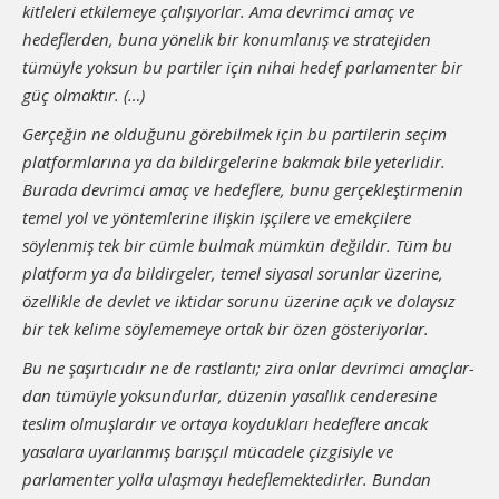
kitleleri etkilemeye çalışıyorlar. Ama devrimci amaç ve
hedeflerden, buna yönelik bir konumlanış ve stratejiden
tümüyle yoksun bu partiler için nihai hedef parlamenter bir
güç ol­maktır. (…)
Gerçeğin ne olduğunu görebilmek için bu partilerin seçim
plat­formlarına ya da bildirgelerine bakmak bile yeterlidir.
Burada dev­rimci amaç ve hedeflere, bunu gerçekleştirmenin
temel yol ve yöntemlerine ilişkin işçilere ve emekçilere
söylenmiş tek bir cümle bulmak mümkün değildir. Tüm bu
platform ya da bildirgeler, te­mel siyasal sorunlar üzerine,
özellikle de devlet ve iktidar sorunu üzerine açık ve dolaysız
bir tek kelime söylememeye ortak bir özen gösteriyorlar.
Bu ne şaşırtıcıdır ne de rastlantı; zira onlar devrimci amaçlar­
dan tümüyle yoksundurlar, düzenin yasallık cenderesine
teslim ol­muşlardır ve ortaya koydukları hedeflere ancak
yasalara uyarlan­mış barışçıl mücadele çizgisiyle ve
parlamenter yolla ulaşmayı hedeflemektedirler. Bundan