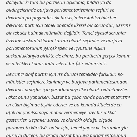
dolayıdır ki tüm bu partilerin açıklama, bildiri ya da
bildirgelerinde burjuva parlamentarizminin teşhiri ve
devrimin propagandası (ki bu seçimlere katılsa bile her
devrimci parti için temel önemde ilkesel bir sorundur) üzerine
bir tek söz bul­mak mümkün değildir. Temel siyasal sorunlar
üzerine suskunluklarını kurum olarak seçimler ve burjuva
parlamentosunun gerçek işlevi ve içyüzüne ilişkin
suskunluklarıyla birlikte ele alınız, bu partile­rin gerçek konum
ve nitelikleri konusunda yeterli bir fikir edinir­siniz.
Devrimci sınıf partisi için ise durum temelden farklıdır. Ko­
münistler seçimlere katılmayı ve burjuva parlamentosundan
dev­rimci amaçlar için yararlanmayı ilke olarak reddetmezler.
Fakat bunu yaparken, bizzat bu çaba içinde parlamentarizmi
en etkin bi­çimde teşhir ederler ve bu konuda kitlelerde en
ufak bir yanılsamaya mahal vermemeye özel bir dikkat
gösterirler. Seçimler süreci ve olanaklı olduğu ölçüde
parlamento kürsüsü, onlar için, temel ya­pısı ve kurumlarıyla
burjuva düzeni, bu arada bizzat burjuva par­lamentosunun