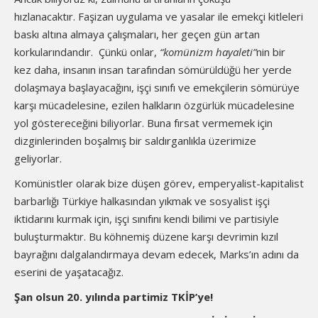
hızlanacaktır. Faşizan uygulama ve yasalar ile emekçi kitleleri
baskı altına almaya çalışmaları, her geçen gün artan
korkularındandır. Çünkü onlar,
“komünizm hayaleti”
nin bir
kez daha, insanın insan tarafından sömürüldüğü her yerde
dolaşmaya başlayacağını, işçi sınıfı ve emekçilerin sömürüye
karşı mücadelesine, ezilen halkların özgürlük mücadelesine
yol göstereceğini biliyorlar. Buna fırsat vermemek için
dizginlerinden boşalmış bir saldırganlıkla üzerimize
geliyorlar.
Komünistler olarak bize düşen görev, emperyalist-kapitalist
barbarlığı Türkiye halkasından yıkmak ve sosyalist işçi
iktidarını kurmak için, işçi sınıfını kendi bilimi ve partisiyle
buluşturmaktır. Bu köhnemiş düzene karşı devrimin kızıl
bayrağını dalgalandırmaya devam edecek, Marks’ın adını da
eserini de yaşatacağız.
Şan olsun 20. yılında partimiz TKİP’ye!