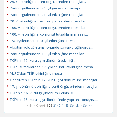
25. Yıl etkinliğine parti örgütlerinden mesajlar...
Parti örgütlerinden 24. yıl gecesine mesajlar…
Parti örgütlerinden 21. yıl etkinliğine mesajlar…
20. Yıl etkinliğine devrimci partilerden mesajlar...
100. yıl etkinliğine parti örgütlerinden mesajlar…
100. yıl etkinliğine komünist tutsakların mesajı…
LSG işçilerinden 100. yıl etkinliğine mesaj...
Alaattin yoldaşın anısı önünde saygıyla eğiliyoruz…
Parti örgütlerinden 18. yıl etkinliğine mesajlar…
TKİP’nin 17. kuruluş yıldönümü etkinliği...
TKİP'li tutsaklardan 17. yıldönümü etkinliğine mesaj
MLPD’den TKİP etkinliğine mesaj…
Gençlikten TKİP’nin 17. kuruluş yıldönümüne mesajlar…
17. yıldönümü etkinliğine parti örgütlerinden mesajlar…
TKİP'nin 16. kuruluş yıldönümü etkinliği...
TKİP’nin 16. kuruluş yıldönümünde yapılan konuşma…
<< İlk
< Önceki
1-20
21-40
41-53
Sonraki >
Son >>