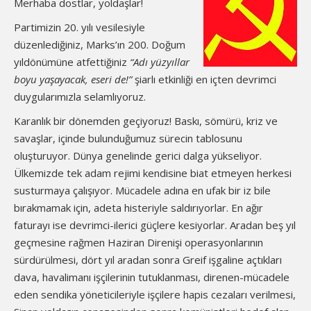
Merhaba dostlar, yoldaşlar!
Partimizin 20. yılı vesilesiyle
düzenlediğiniz, Marks’ın 200. Doğum
yıldönümüne atfettiğiniz
“Adı yüzyıllar
boyu yaşayacak, eseri de!”
şiarlı etkinliği en içten devrimci
duygularımızla selamlıyoruz.
Karanlık bir dönemden geçiyoruz! Baskı, sömürü, kriz ve
savaşlar, içinde bulunduğumuz sürecin tablosunu
oluşturuyor. Dünya genelinde gerici dalga yükseliyor.
Ülkemizde tek adam rejimi kendisine biat etmeyen herkesi
susturmaya çalışıyor. Mücadele adına en ufak bir iz bile
bırakmamak için, adeta histeriyle saldırıyorlar. En ağır
faturayı ise devrimci-ilerici güçlere kesiyorlar. Aradan beş yıl
geçmesine rağmen Haziran Direnişi operasyonlarının
sürdürülmesi, dört yıl aradan sonra Greif işgaline açtıkları
dava, havalimanı işçilerinin tutuklanması, direnen-mücadele
eden sendika yöneticileriyle işçilere hapis cezaları verilmesi,