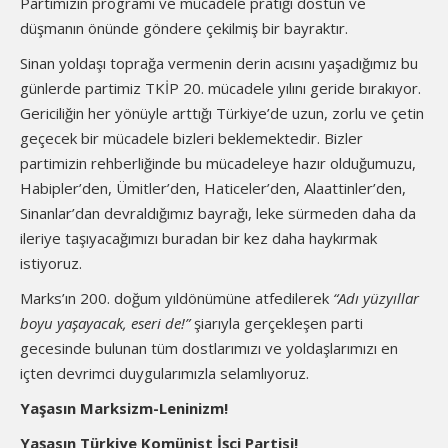
Partimizin programı ve mücadele pratiği dostun ve
düşmanın önünde göndere çekilmiş bir bayraktır.
Sinan yoldaşı toprağa vermenin derin acısını yaşadığımız bu
günlerde partimiz TKİP 20. mücadele yılını geride bırakıyor.
Gericiliğin her yönüyle arttığı Türkiye’de uzun, zorlu ve çetin
geçecek bir mücadele bizleri beklemektedir. Bizler
partimizin rehberliğinde bu mücadeleye hazır olduğumuzu,
Habipler’den, Ümitler’den, Haticeler’den, Alaattinler’den,
Sinanlar’dan devraldığımız bayrağı, leke sürmeden daha da
ileriye taşıyacağımızı buradan bir kez daha haykırmak
istiyoruz.
Marks’ın 200. doğum yıldönümüne atfedilerek
“Adı yüzyıllar
boyu yaşayacak, eseri de!”
şiarıyla gerçekleşen parti
gecesinde bulunan tüm dostlarımızı ve yoldaşlarımızı en
içten devrimci duygularımızla selamlıyoruz.
Yaşasın Marksizm-Leninizm!
Yaşasın Türkiye Komünist İşçi Partisi!