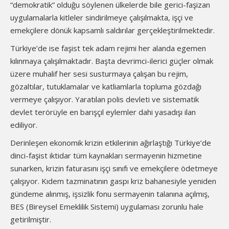
“demokratik” olduğu söylenen ülkelerde bile gerici-faşizan
uygulamalarla kitleler sindirilmeye çalışılmakta, işçi ve
emekçilere dönük kapsamlı saldırılar gerçekleştirilmektedir.
Türkiye’de ise faşist tek adam rejimi her alanda egemen
kılınmaya çalışılmaktadır. Başta devrimci-ilerici güçler olmak
üzere muhalif her sesi susturmaya çalışan bu rejim,
gözaltılar, tutuklamalar ve katliamlarla topluma gözdağı
vermeye çalışıyor. Yaratılan polis devleti ve sistematik
devlet terörüyle en barışçıl eylemler dahi yasadışı ilan
ediliyor.
Derinleşen ekonomik krizin etkilerinin ağırlaştığı Türkiye’de
dinci-faşist iktidar tüm kaynakları sermayenin hizmetine
sunarken, krizin faturasını işçi sınıfı ve emekçilere ödetmeye
çalışıyor. Kıdem tazminatının gaspı kriz bahanesiyle yeniden
gündeme alınmış, işsizlik fonu sermayenin talanına açılmış,
BES (Bireysel Emeklilik Sistemi) uygulaması zorunlu hale
getirilmiştir.