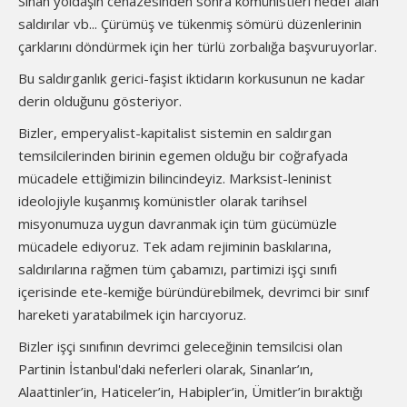
Sinan yoldaşın cenazesinden sonra komünistleri hedef alan
saldırılar vb... Çürümüş ve tükenmiş sömürü düzenlerinin
çarklarını döndürmek için her türlü zorbalığa başvuruyorlar.
Bu saldırganlık gerici-faşist iktidarın korkusunun ne kadar
derin olduğunu gösteriyor.
Bizler, emperyalist-kapitalist sistemin en saldırgan
temsilcilerinden birinin egemen olduğu bir coğrafyada
mücadele ettiğimizin bilincindeyiz. Marksist-leninist
ideolojiyle kuşanmış komünistler olarak tarihsel
misyonumuza uygun davranmak için tüm gücümüzle
mücadele ediyoruz. Tek adam rejiminin baskılarına,
saldırılarına rağmen tüm çabamızı, partimizi işçi sınıfı
içerisinde ete-kemiğe büründürebilmek, devrimci bir sınıf
hareketi yaratabilmek için harcıyoruz.
Bizler işçi sınıfının devrimci geleceğinin temsilcisi olan
Partinin İstanbul'daki neferleri olarak, Sinanlar’ın,
Alaattinler’in, Haticeler’in, Habipler’in, Ümitler’in bıraktığı