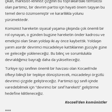
çıkan, marksist-leninist çizginin bu topraklardaki temsilcisi
olan partimiz, bir devrim partisi için hayati önem taşıyan bu
temel dersi özümsemiştir ve kararlılıkla yolunu
yürümektedir.
Komünist hareketin siyasal yaşama çıkışında çok önemli bir
rol oynayan, o günden bugüne hareketin önder kadrosu ve
emekçisi olan Sinan yoldaşı iki ay önce kaybettik. Yoldaşın
yarım asırdır devrimci mücadeleye kattıklarının gücüyle güne
ve geleceğe yükleneceğiz. Bu bilinç ve sorumlulukla
devraldığımız bayrağı daha da yükselteceğiz.
Türkiye işçi sınıfının önemli bir havzası olan Kocaeli’nde
öfkeyi bilinçli bir tepkiye dönüştürecek, mücadeleyi örgütlü
devrimci çizgide geliştireceğiz. Partimizi işçi sınıfı içinde
varedebilmek için “devrimci bir sınıf hareketi” geliştirme
hedefine kilitleneceğiz.
Kocaeli’den komünistler
***