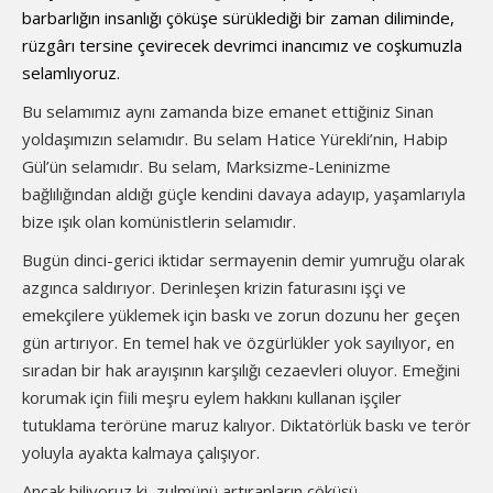
barbarlığın insanlığı çöküşe sürüklediği bir zaman diliminde,
rüzgârı tersine çevirecek devrimci inancımız ve coşkumuzla
selamlıyoruz.
Bu selamımız aynı zamanda bize emanet ettiğiniz Sinan
yoldaşımızın selamıdır. Bu selam Hatice Yürekli’nin, Habip
Gül’ün selamıdır. Bu selam, Marksizme-Leninizme
bağlılığından aldığı güçle kendini davaya adayıp, yaşamlarıyla
bize ışık olan komünistlerin selamıdır.
Bugün dinci-gerici iktidar sermayenin demir yumruğu olarak
azgınca saldırıyor. Derinleşen krizin faturasını işçi ve
emekçilere yüklemek için baskı ve zorun dozunu her geçen
gün artırıyor. En temel hak ve özgürlükler yok sayılıyor, en
sıradan bir hak arayışının karşılığı cezaevleri oluyor. Emeğini
korumak için fiili meşru eylem hakkını kullanan işçiler
tutuklama terörüne maruz kalıyor. Diktatörlük baskı ve terör
yoluyla ayakta kalmaya çalışıyor.
Ancak biliyoruz ki, zulmünü artıranların çöküşü