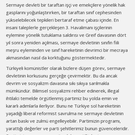
Sermaye devleti bir taraftan işçi ve emekçilere yönelik hak
gasplarını yoğunlaştırırken, bir taraftan sınıf cephesinden
yükselebilecek tepkileri bertaraf etme çabası içinde. En
insani taleplerle gerçekleşen 3. Havalimanı işçilerinin
eylemine yönelik tutuklama saldırısı ve Greif davasının dört
yıl sonra yeniden açılması, sermaye devletinin sınıfın fiili
meşru eyleminden ve sınıf hareketinin devrimci bir mecraya
akmasından nasıl da korktuğunu göstermektedir.
Türkiyeli komünistler olarak bizlere düşen görev, sermaye
devletinin korkusunu gerçeğe çevirmektir. Bu da ancak
devrim ve sosyalizm davasına sıkı sıkıya sarılmakla
mümkündür. Bilimsel sosyalizmi rehber edinerek, illegal
ihtilalci temelde örgütlenmiş partimiz bu yolda emin ve
kararlı adımlarla ilerliyor. Bunu ne Türkiye sol hareketinin
yaşadığı liberal reformist savrulma ne sermaye devletinin
artan baskı ve zulmü engelleyebilir. Partimizin programı,
yarattığı değerler ve parti şehitlerimiz bunun güvenceleridir.