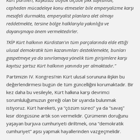
Kürt partileri, kuşkusuz büyük ölçüde pkk sayesinde,
cepheden mücadeleye konu etmeseler bile emperyalizme karşı
mesafeli durmakta, emperyalist planlara alet olmayı
reddetmekte, tersine bölge halklarıyla yakınlığa ve
dayanışmaya önem vermektedirler.
TKİP Kürt halkının Kürdistan’ın tüm parçalarında elde ettiği
ulusal demokratik tüm kazanımları desteklemekte, bunları
gaspetmeye ya da sınırlamaya yönelik tüm girişimlere karşı
kayıtsız şartsız Kürt halkının yanında yer almaktadır.”
Partimizin IV. Kongresi’nin Kürt ulusal sorununa ilişkin bu
değerlendirmesi bugün de tüm güncelliğini korumaktadır. Bir
kez daha bu vesileyle, Kürt halkına karşı devrimci
sorumluluğumuzun gereği olan bir uyarıda bulunmak
istiyoruz. Kürt hareketi, ya “çözüm süreci” ya da “savaş”
kısır döngüsüne artık son vermelidir. Çürümenin doruğunu
yaşayan burjuva cumhuriyeti diriltmek, ona “demokratik
cumhuriyet” aşısı yapmak hayallerinden vazgeçmelidir.