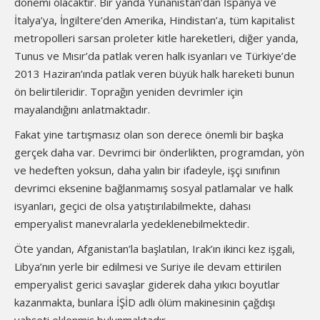
dönemi olacaktır. Bir yanda Yunanistan’dan İspanya ve
İtalya’ya, İngiltere’den Amerika, Hindistan’a, tüm kapitalist
metropolleri sarsan proleter kitle hareketleri, diğer yanda,
Tunus ve Mısır’da patlak veren halk isyanları ve Türkiye’de
2013 Haziran’ında patlak veren büyük halk hareketi bunun
ön belirtileridir. Toprağın yeniden devrimler için
mayalandığını anlatmaktadır.
Fakat yine tartışmasız olan son derece önemli bir başka
gerçek daha var. Devrimci bir önderlikten, programdan, yön
ve hedeften yoksun, daha yalın bir ifadeyle, işçi sınıfının
devrimci eksenine bağlanmamış sosyal patlamalar ve halk
isyanları, geçici de olsa yatıştırılabilmekte, dahası
emperyalist manevralarla yedeklenebilmektedir.
Öte yandan, Afganistan’la başlatılan, Irak’ın ikinci kez işgali,
Libya’nın yerle bir edilmesi ve Suriye ile devam ettirilen
emperyalist gerici savaşlar giderek daha yıkıcı boyutlar
kazanmakta, bunlara İŞİD adlı ölüm makinesinin çağdışı