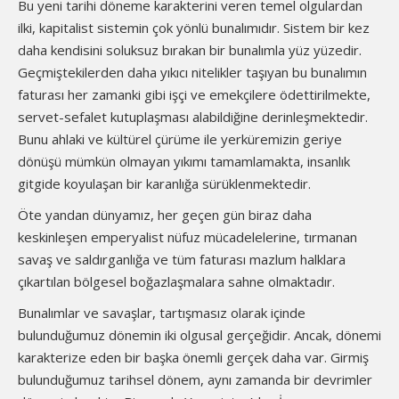
Bu yeni tarihi döneme karakterini veren temel olgulardan
ilki, kapitalist sistemin çok yönlü bunalımıdır. Sistem bir kez
daha kendisini soluksuz bırakan bir bunalımla yüz yüzedir.
Geçmiştekilerden daha yıkıcı nitelikler taşıyan bu bunalımın
faturası her zamanki gibi işçi ve emekçilere ödettirilmekte,
servet-sefalet kutuplaşması alabildiğine derinleşmektedir.
Bunu ahlaki ve kültürel çürüme ile yerküremizin geriye
dönüşü mümkün olmayan yıkımı tamamlamakta, insanlık
gitgide koyulaşan bir karanlığa sürüklenmektedir.
Öte yandan dünyamız, her geçen gün biraz daha
keskinleşen emperyalist nüfuz mücadelelerine, tırmanan
savaş ve saldırganlığa ve tüm faturası mazlum halklara
çıkartılan bölgesel boğazlaşmalara sahne olmaktadır.
Bunalımlar ve savaşlar, tartışmasız olarak içinde
bulunduğumuz dönemin iki olgusal gerçeğidir. Ancak, dönemi
karakterize eden bir başka önemli gerçek daha var. Girmiş
bulunduğumuz tarihsel dönem, aynı zamanda bir devrimler