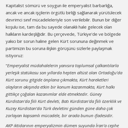
Kapitalist sömürü ve soygun ile emperyalist barbarlığa,
ancak ve ancak işçilerin örgütlü birliği sağlanarak yürütülecek
devrimci sınıf mücadeleleriyle son verilebilir. Bunun bir diğer
koşulu ise, tam da bu sayede olanaklı hale gelecek olan
halkların kardeşliğidir. Bu çerçevede, Türkiye’de ve bölgede
yakıcı bir sorun haline gelen Kürt sorununa değinmek ve
partimizin bu soruna ilişkin görüşünü sizlerle paylaşmak
istiyoruz:
“
Emperyalist müdahalelerin yanısıra toplumsal çalkantılarla
yerleşik statükosu son yıllarda hepten altüst olan Ortadoğu’da
Kürt sorunu gitgide önplana çıkmakta, Kürt hareketleri
olayların akışında etkin bir konum kazanmakta, Kürt halkı
gittikçe çoğalan kazanımlar elde etmektedir. Güney
Kürdistan’da fiili Kürt devleti, Batı Kürdistan’da fiili özerklik ve
Kuzey Kürdistan’da Türk devletini günden güne daha çok
zorlayan kapsamlı mücadele, bir arada bunun ifadesidir.
AKP iktidarının emperyalizmin dümen suyunda İran’a cephe