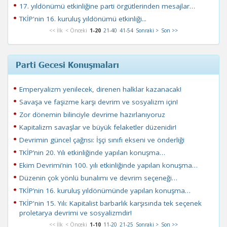
17. yıldönümü etkinliğine parti örgütlerinden mesajlar…
TKİP'nin 16. kuruluş yıldönümü etkinliği...
<< İlk
< Önceki
1-20
21-40
41-54
Sonraki >
Son >>
Parti Gecesi Konuşmaları
Emperyalizm yenilecek, direnen halklar kazanacak!
Savaşa ve faşizme karşı devrim ve sosyalizm için!
Zor dönemin bilinciyle devrime hazırlanıyoruz
Kapitalizm savaşlar ve büyük felaketler düzenidir!
Devrimin güncel çağrısı: İşçi sınıfı ekseni ve önderliği
TKİP’nin 20. Yılı etkinliğinde yapılan konuşma…
Ekim Devrimi’nin 100. yılı etkinliğinde yapılan konuşma…
Düzenin çok yönlü bunalımı ve devrim seçeneği…
TKİP’nin 16. kuruluş yıldönümünde yapılan konuşma…
TKİP'nin 15. Yılı: Kapitalist barbarlık karşısında tek seçenek
proletarya devrimi ve sosyalizmdir!
<< İlk
< Önceki
1-10
11-20
21-25
Sonraki >
Son >>