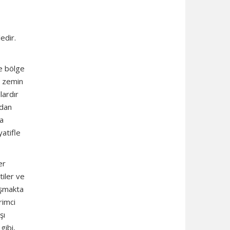
edir.
ve bölge
r zemin
lardır
ndan
da
yatifle
er
tiler ve
aşmakta
rimci
şı
gibi,