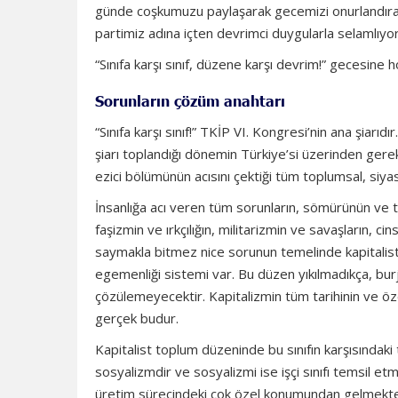
günde coşkumuzu paylaşarak gecemizi onurlandıran
partimiz adına içten devrimci duygularla selamlıyo
“Sınıfa karşı sınıf, düzene karşı devrim!” gecesine h
Sorunların çözüm anahtarı
“Sınıfa karşı sınıf!” TKİP VI. Kongresi’nin ana şiarı
şiarı toplandığı dönemin Türkiye’si üzerinden gere
ezici bölümünün acısını çektiği tüm toplumsal, siyas
İnsanlığa acı veren tüm sorunların, sömürünün ve top
faşizmin ve ırkçılığın, militarizmin ve savaşların, c
saymakla bitmez nice sorunun temelinde kapitalist 
egemenliği sistemi var. Bu düzen yıkılmadıkça, burj
çözülemeyecektir. Kapitalizmin tüm tarihinin ve öze
gerçek budur.
Kapitalist toplum düzeninde bu sınıfın karşısındaki te
sosyalizmdir ve sosyalizmi ise işçi sınıfı temsil et
üretim sürecindeki çok özel konumundan gelmekte