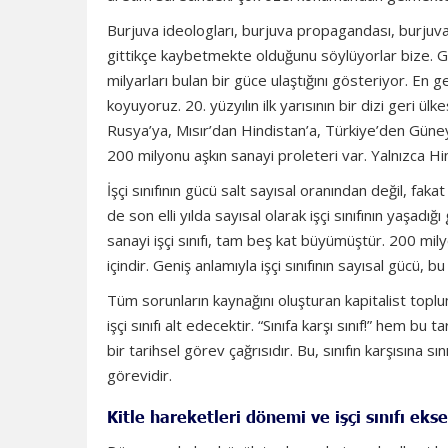
Burjuva ideologları, burjuva propagandası, burjuva l
gittikçe kaybetmekte olduğunu söylüyorlar bize. G
milyarları bulan bir güce ulaştığını gösteriyor. En g
koyuyoruz. 20. yüzyılın ilk yarısının bir dizi geri ülk
Rusya’ya, Mısır’dan Hindistan’a, Türkiye’den Güne
200 milyonu aşkın sanayi proleteri var. Yalnızca H
İşçi sınıfının gücü salt sayısal oranından değil, fa
de son elli yılda sayısal olarak işçi sınıfının yaşadı
sanayi işçi sınıfı, tam beş kat büyümüştür. 200 mily
içindir. Geniş anlamıyla işçi sınıfının sayısal gücü, 
Tüm sorunların kaynağını oluşturan kapitalist toplum 
işçi sınıfı alt edecektir. “Sınıfa karşı sınıf!” hem bu
bir tarihsel görev çağrısıdır. Bu, sınıfın karşısına sı
görevidir.
Kitle hareketleri dönemi ve işçi sınıfı ekse