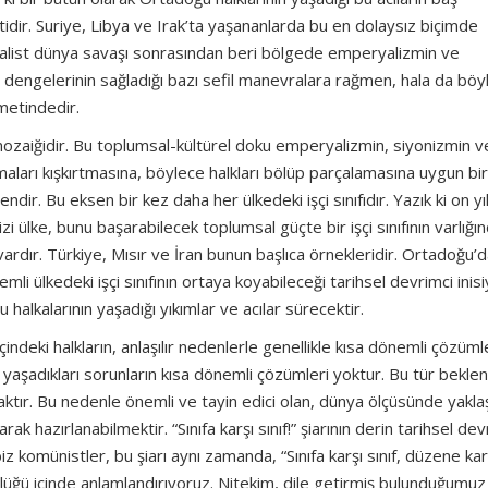
tidir. Suriye, Libya ve Irak’ta yaşananlarda bu en dolaysız biçimde
ryalist dünya savaşı sonrasından beri bölgede emperyalizmin ve
 dengelerinin sağladığı bazı sefil manevralara rağmen, hala da böyl
metindedir.
 mozaiğidir. Bu toplumsal-kültürel doku emperyalizmin, siyonizmin 
ışmaları kışkırtmasına, böylece halkları bölüp parçalamasına uygun bi
ndir. Bu eksen bir kez daha her ülkedeki işçi sınıfıdır. Yazık ki on yıl
dizi ülke, bunu başarabilecek toplumsal güçte bir işçi sınıfının varlığı
vardır. Türkiye, Mısır ve İran bunun başlıca örnekleridir. Ortadoğu’
mli ülkedeki işçi sınıfının ortaya koyabileceği tarihsel devrimci inisi
 halkalarının yaşadığı yıkımlar ve acılar sürecektir.
içindeki halkların, anlaşılır nedenlerle genellikle kısa dönemli çözüml
ki yaşadıkları sorunların kısa dönemli çözümleri yoktur. Bu tür beklen
nacaktır. Bu nedenle önemli ve tayin edici olan, dünya ölçüsünde yakl
 hazırlanabilmektir. “Sınıfa karşı sınıf!” şiarının derin tarihsel dev
 komünistler, bu şiarı aynı zamanda, “Sınıfa karşı sınıf, düzene kar
nlüğü içinde anlamlandırıyoruz. Nitekim, dile getirmiş bulunduğumuz 