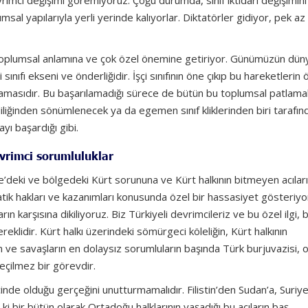
rimci değişimi göremiyoruz. Çoğu durumda, sınıf iktidarı değişimini
msal yapılarıyla yerli yerinde kalıyorlar. Diktatörler gidiyor, pek az
hsel-toplumsal anlamına ve çok özel önemine getiriyor. Günümüzün dün
sınıfı ekseni ve önderliğidir. İşçi sınıfının öne çıkıp bu hareketlerin
masıdır. Bu başarılamadığı sürece de bütün bu toplumsal patlama
endiliğinden sönümlenecek ya da egemen sınıf kliklerinden biri tarafın
ayı başardığı gibi.
evrimci sorumluluklar
iye’deki ve bölgedeki Kürt sorununa ve Kürt halkının bitmeyen acılar
atik hakları ve kazanımları konusunda özel bir hassasiyet gösteriyo
n karşısına dikiliyoruz. Biz Türkiyeli devrimcileriz ve bu özel ilgi, 
eklidir. Kürt halkı üzerindeki sömürgeci köleliğin, Kürt halkının
in ve savaşların en dolaysız sorumluların başında Türk burjuvazisi, 
geçilmez bir görevdir.
çinde olduğu gerçeğini unutturmamalıdır. Filistin’den Sudan’a, Suriy
ki bir bütün olarak Ortadoğu halklarının yaşadığı bu acıların baş