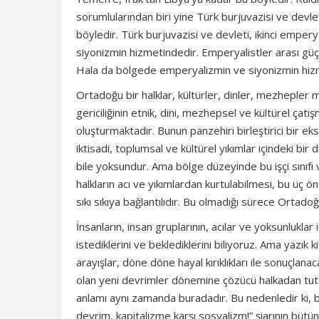
sorumlularından biri yine Türk burjuvazisi ve devle
böyledir. Türk burjuvazisi ve devleti, ikinci empe
siyonizmin hizmetindedir. Emperyalistler arası güç
Hala da bölgede emperyalizmin ve siyonizmin hiz
Ortadoğu bir halklar, kültürler, dinler, mezhepler
gericiliğinin etnik, dini, mezhepsel ve kültürel çat
oluşturmaktadır. Bunun panzehiri birleştirici bir ekse
iktisadi, toplumsal ve kültürel yıkımlar içindeki bir 
bile yoksundur. Ama bölge düzeyinde bu işçi sınıfı 
halkların acı ve yıkımlardan kurtulabilmesi, bu üç öne
sıkı sıkıya bağlantılıdır. Bu olmadığı sürece Ortadoğu
İnsanların, insan gruplarının, acılar ve yoksunluklar 
istediklerini ve beklediklerini biliyoruz. Ama yazık 
arayışlar, döne döne hayal kırıklıkları ile sonuçla
olan yeni devrimler dönemine çözücü halkadan tutarak
anlamı aynı zamanda buradadır. Bu nedenledir ki, biz
devrim, kapitalizme karşı sosyalizm!” şiarının bütü