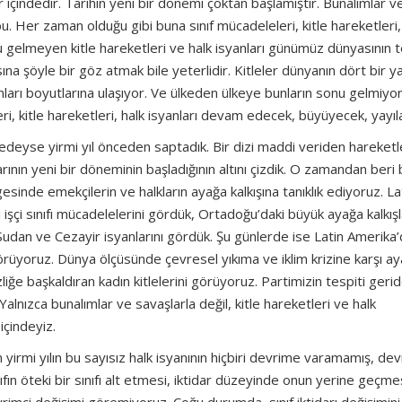
içindedir. Tarihin yeni bir dönemi çoktan başlamıştır. Bunalımlar v
. Her zaman olduğu gibi buna sınıf mücadeleleri, kitle hareketleri,
nu gelmeyen kitle hareketleri ve halk isyanları günümüz dünyasının 
ına şöyle bir göz atmak bile yeterlidir. Kitleler dünyanın dört bir y
anları boyutlarına ulaşıyor. Ve ülkeden ülkeye bunların sonu gelmiyor
ri, kitle hareketleri, halk isyanları devam edecek, büyüyecek, yayıla
redeyse yirmi yıl önceden saptadık. Bir dizi maddi veriden hareketl
ının yeni bir döneminin başladığının altını çizdik. O zamandan beri be
esinde emekçilerin ve halkların ayağa kalkışına tanıklık ediyoruz. La
şçi sınıfı mücadelelerini gördük, Ortadoğu’daki büyük ayağa kalkışl
udan ve Cezayir isyanlarını gördük. Şu günlerde ise Latin Amerika’d
örüyoruz. Dünya ölçüsünde çevresel yıkıma ve iklim krizine karşı a
sizliğe başkaldıran kadın kitlelerini görüyoruz. Partimizin tespiti geri
. Yalnızca bunalımlar ve savaşlarla değil, kitle hareketleri ve halk
içindeyiz.
yirmi yılın bu sayısız halk isyanının hiçbiri devrime varamamış, de
ın öteki bir sınıfı alt etmesi, iktidar düzeyinde onun yerine geçmes