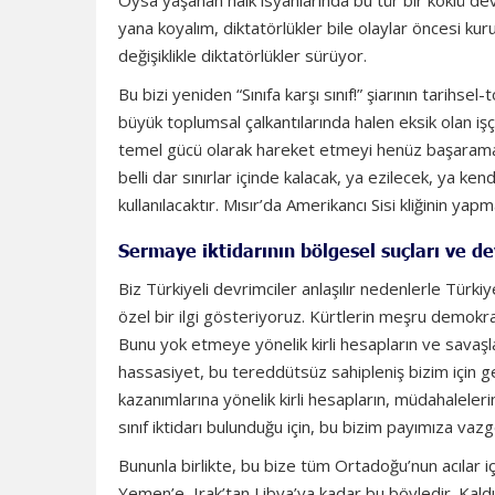
Oysa yaşanan halk isyanlarında bu tür bir köklü dev
yana koyalım, diktatörlükler bile olaylar öncesi kuru
değişiklikle diktatörlükler sürüyor.
Bu bizi yeniden “Sınıfa karşı sınıf!” şiarının tari
büyük toplumsal çalkantılarında halen eksik olan işçi 
temel gücü olarak hareket etmeyi henüz başarama
belli dar sınırlar içinde kalacak, ya ezilecek, ya k
kullanılacaktır. Mısır’da Amerikancı Sisi kliğinin yapm
Sermaye iktidarının bölgesel suçları ve d
Biz Türkiyeli devrimciler anlaşılır nedenlerle Türk
özel bir ilgi gösteriyoruz. Kürtlerin meşru demokr
Bunu yok etmeye yönelik kirli hesapların ve savaşları
hassasiyet, bu tereddütsüz sahipleniş bizim için ger
kazanımlarına yönelik kirli hesapların, müdahaleler
sınıf iktidarı bulunduğu için, bu bizim payımıza vaz
Bununla birlikte, bu bize tüm Ortadoğu’nun acılar i
Yemen’e, Irak’tan Libya’ya kadar bu böyledir. Kaldı 