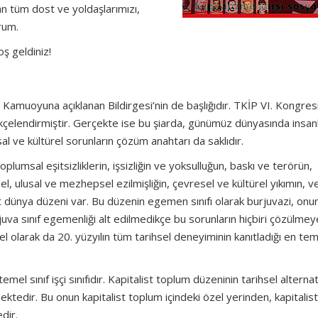
 tüm dost ve yoldaşlarımızı,
rum.
oş geldiniz!
dır. Kamuoyuna açıklanan Bildirgesi’nin de başlığıdır. TKİP VI. Kongres
kçelendirmiştir. Gerçekte ise bu şiarda, günümüz dünyasında insanl
al ve kültürel sorunların çözüm anahtarı da saklıdır.
lumsal eşitsizliklerin, işsizliğin ve yoksulluğun, baskı ve terörün,
insel, ulusal ve mezhepsel ezilmişliğin, çevresel ve kültürel yıkımın, 
dünya düzeni var. Bu düzenin egemen sınıfı olarak burjuvazi, onun 
uva sınıf egemenliği alt edilmedikçe bu sorunların hiçbiri çözülmey
l olarak da 20. yüzyılın tüm tarihsel deneyiminin kanıtladığı en tem
mel sınıf işçi sınıfıdır. Kapitalist toplum düzeninin tarihsel alternat
mektedir. Bu onun kapitalist toplum içindeki özel yerinden, kapitalist
dir.