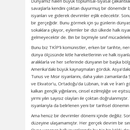
Dünyamız halen büyük toplumsal-siyasal çalkantılar 
savaşlarla kendini çoktan duyurmuş bir dönemdir bu
isyanları ve giderek devrimler eşlik edecektir. So
bir gerçeğidir. Bunu görmek için şu günlerin dünyas
sokaklara çıkıyor, eylemler bir dizi ülkede halk isy
gelmeyecektir de. Bin bir biçimiyle sınıf mücadelele
Bunu biz TKİP’li komünistler, erken bir tarihte, ne
dünya ölçüsünde kitle hareketlerinin ve halk isyanlar
aralıklarla ve her seferinde dünyanın bir başka bölg
Amerika’daki büyük kaynaşmaları gördük. Asya’daki i
Tunus ve Mısır isyanlarını, daha yakın zamanlarda S
ve Ekvator’u, Ortadoğu’da Lübnan, Irak ve İran’ı g
kalkan gençlik yığınlarını, cinsel ezilmişliğe ve eşit
yirmi yılın sayısız olayları ile çoktan doğrulanmıştır
isyanlarıyla da belirlenen yeni bir tarihsel dönemin 
Ama henüz bir devrimler dönemi içinde değiliz. Son 
düzeyine ulaşamamıştır. Her gerçek devrim bir sınıf