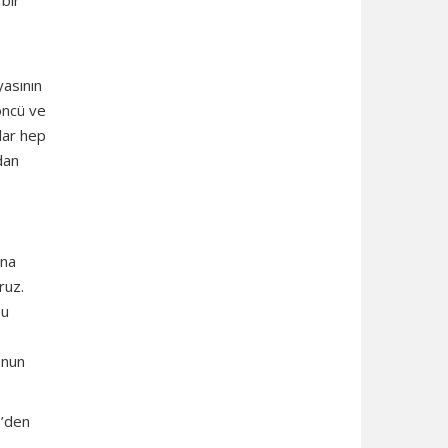
 bir
yasının
 öncü ve
lar hep
dan
ına
ruz.
bu
onun
e’den