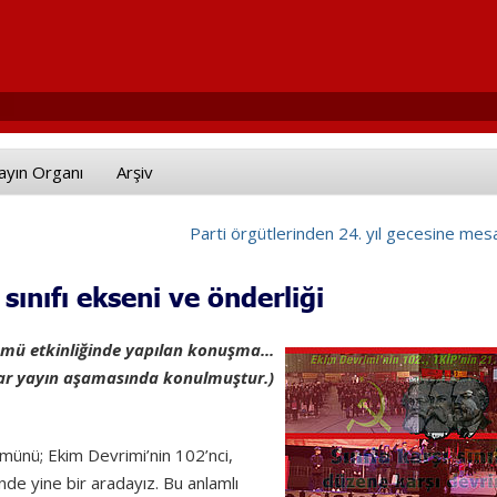
ayın Organı
Arşiv
Parti örgütlerinden 24. yıl gecesine mes
sınıfı ekseni ve önderliği
ümü etkinliğinde yapılan konuşma...
lar yayın aşamasında konulmuştur.)
ümünü; Ekim Devrimi’nin 102’nci,
ğinde yine bir aradayız. Bu anlamlı