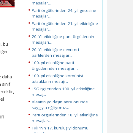
mesajlar...
Parti örgütlerinden 24. yıl gecesine
mesajlar…
Parti örgütlerinden 21. yıl etkinliğine
mesajlar…
20. Yıl etkinliğine parti örgütlerinin
mesajları…
i, bu
20. Yıl etkinliğine devrimci
ığın
partilerden mesajlar...
100. yıl etkinliğine parti
örgütlerinden mesajlar…
100. yıl etkinliğine komünist
ve daha
tutsakların mesajı…
sınıf
LSG işçilerinden 100. yıl etkinliğine
ecektir,
mesaj...
el
Alaattin yoldaşın anısı önünde
saygıyla eğiliyoruz…
Parti örgütlerinden 18. yıl etkinliğine
ifi
mesajlar…
TKİP’nin 17. kuruluş yıldönümü