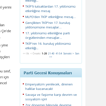
etkinliği...
TKİP'li tutsaklardan 17. yıldönümü
l yerini
etkinliğine mesaj
MLPD’den TKİP etkinliğine mesaj…
Gençlikten TKİP’nin 17. kuruluş
’dan
yıldönümüne mesajlar…
 Çin’de
17. yıldönümü etkinliğine parti
.
örgütlerinden mesajlar…
TKİP'nin 16. kuruluş yıldönümü
a yine
etkinliği...
a
<< İlk
< Önceki
1-20
21-40
41-54
Sonraki >
Son
şçileri
>>
u sınıf,
Parti Gecesi Konuşmaları
ri için
üncel
Emperyalizm yenilecek, direnen
halklar kazanacak!
Savaşa ve faşizme karşı devrim ve
sosyalizm için!
Zor dönemin bilinciyle devrime