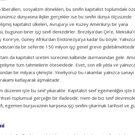
iberalleri, sosyalizm dönekleri, bu sınıfın kapitalist toplumdaki öze
ünümüz dünyasına ilişkin gerçekler ise bu sınıfın dünya ölçüsünde
elişmiş kapitalist ülkeleri, Avrupa’yı ve Kuzey Amerika’yı bir yana
esi, bugünün birer işçi sınıfı denizidirler. Brezilya’dan Çin’e, Meksika
y Kore’ye, Güney Afrika’dan Endonezya’ya kadar bu böyle. Yalnızca
indistan’da bir seferde 150 milyon işçi genel greve gidebilmektedir
kat tam da kapitalist üretim sürecinin kalbinde durmasından gelir. Am
ğı gelişme tüm tahminlerin ötesindedir. Evet, son elli yılda ve yalnızc
ondan bir milyara çıkmıştır. Yineliyoruz bu rakamlar yalnızca sanayi i
bu rakamı katlayarak aşmaktadır.
düzenini işte bu sınıf yıkacaktır. Kapitalist sınıf egemenliğini işte b
 tarihsel-toplumsal gerçeğin bir ifadesidir. Hem de biz sınıf devrimcile
nıfı, egemen burjuvazinin karşısına işçi sınıfını çıkarmak tarihsel ve g
ni