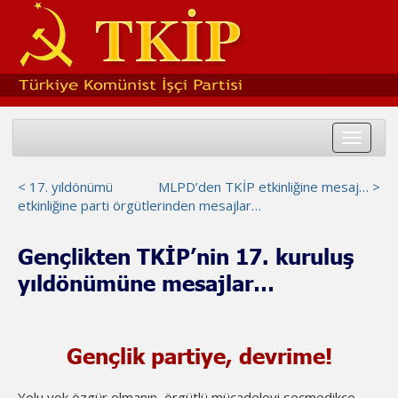
Toggle
navigat
< 17. yıldönümü
MLPD’den TKİP etkinliğine mesaj… >
etkinliğine parti örgütlerinden mesajlar…
Gençlikten TKİP’nin 17. kuruluş
yıldönümüne mesajlar…
Gençlik partiye, devrime!
Yolu yok özgür olmanın, örgütlü mücadeleyi seçmedikçe.