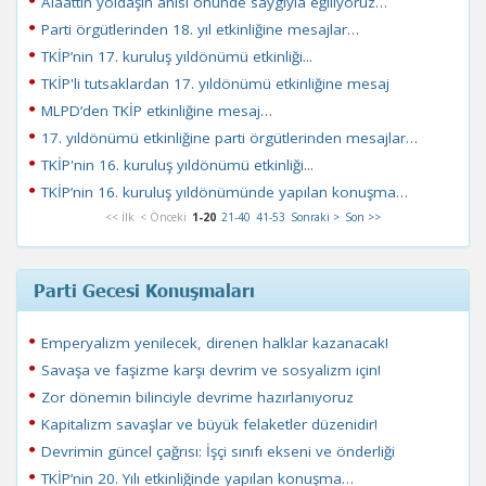
Alaattin yoldaşın anısı önünde saygıyla eğiliyoruz…
Parti örgütlerinden 18. yıl etkinliğine mesajlar…
TKİP’nin 17. kuruluş yıldönümü etkinliği...
TKİP'li tutsaklardan 17. yıldönümü etkinliğine mesaj
MLPD’den TKİP etkinliğine mesaj…
17. yıldönümü etkinliğine parti örgütlerinden mesajlar…
TKİP'nin 16. kuruluş yıldönümü etkinliği...
TKİP’nin 16. kuruluş yıldönümünde yapılan konuşma…
<< İlk
< Önceki
1-20
21-40
41-53
Sonraki >
Son >>
Parti Gecesi Konuşmaları
Emperyalizm yenilecek, direnen halklar kazanacak!
Savaşa ve faşizme karşı devrim ve sosyalizm için!
Zor dönemin bilinciyle devrime hazırlanıyoruz
Kapitalizm savaşlar ve büyük felaketler düzenidir!
Devrimin güncel çağrısı: İşçi sınıfı ekseni ve önderliği
TKİP’nin 20. Yılı etkinliğinde yapılan konuşma…