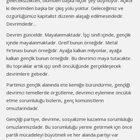
geleceksizlikten, ölümden başka hiçbir şey düşmüyor. Açıktır
ki devrimden başka bir çıkış yolu yoktur. Geleceğimiz ve
özgürlüğümüz kapitalist düzenin alaşağı edilmesindedir.
Devrimdedir…
Devrim günceldir. Mayalanmaktadır. İşçi sınıfı içinde, gençlik
içinde mayalanmaktadır. Greif bunun örneğidir. Metal
Fırtınası bunun örneğidir. Ayağa kalkan milyonlar, ayağa
kalkan gençlik bunun örneğidir. Bu devrimci maya tutacaktır.
Bu topraklar artık işçi sınıfı öncülüğünde gerçekleşecek
devrimlere gebedir.
Partimizi gençlik alanında ete kemiğe büründürme, gençliği
devrimci temellerde örgütleme, devrimci eylemine öncülük
etme sorumluluğu bizlerin, genç komünistlerin
omuzlarındadır.
Gençliği partiye, devrime, sosyalizme kazanma sorumluluğu
omuzlarımızdadır. Bu sorumluluğu yerine getirmek için önce
partili mücadeleyi büyütmeli ve her alanda partiyi var