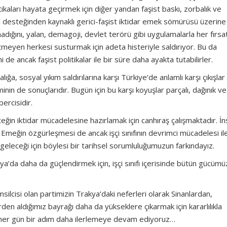
tikaları hayata geçirmek için diğer yandan faşist baskı, zorbalık ve
l desteğinden kaynaklı gerici-faşist iktidar emek sömürüsü üzerine
ığını, yalan, demagoji, devlet terörü gibi uygulamalarla her fırsa
meyen herkesi susturmak için adeta histeriyle saldırıyor. Bu da
de ancak faşist politikalar ile bir süre daha ayakta tutabilirler.
lığa, sosyal yıkım saldırılarına karşı Türkiye’de anlamlı karşı çıkışlar
inin de sonuçlarıdır. Bugün için bu karşı koyuşlar parçalı, dağınık ve
ercisidir.
ceğin iktidar mücadelesine hazırlamak için canhıraş çalışmaktadır. İn
eğin özgürleşmesi de ancak işçi sınıfının devrimci mücadelesi il
n geleceği için böylesi bir tarihsel sorumluluğumuzun farkındayız.
akya’da daha da güçlendirmek için, işçi sınıfı içerisinde bütün gücümü
msilcisi olan partimizin Trakya’daki neferleri olarak Sinanlardan,
en aldığımız bayrağı daha da yükseklere çıkarmak için kararlılıkla
her gün bir adım daha ilerlemeye devam ediyoruz…