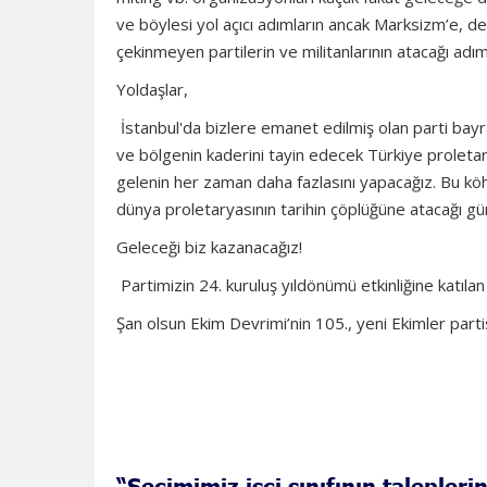
ve böylesi yol açıcı adımların ancak Marksizm’e, 
çekinmeyen partilerin ve militanlarının atacağı adıml
Yoldaşlar,
İstanbul'da bizlere emanet edilmiş olan parti bayra
ve bölgenin kaderini tayin edecek Türkiye proleta
gelenin her zaman daha fazlasını yapacağız. Bu köh
dünya proletaryasının tarihin çöplüğüne atacağı gün
Geleceği biz kazanacağız!
Partimizin 24. kuruluş yıldönümü etkinliğine katıla
Şan olsun Ekim Devrimi’nin 105., yeni Ekimler partisin
“Seçimimiz işçi sınıfının talepler