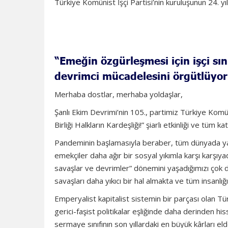
Türkiye Komünist İşçi Partisi’nin kuruluşunun 24. y
“Emeğin özgürleşmesi için işçi sın
devrimci mücadelesini örgütlüyo
Merhaba dostlar, merhaba yoldaşlar,
Şanlı Ekim Devrimi’nin 105., partimiz Türkiye Komünis
Birliği Halkların Kardeşliği!” şiarlı etkinliği ve tüm 
Pandeminin başlamasıyla beraber, tüm dünyada yaş
emekçiler daha ağır bir sosyal yıkımla karşı karşıya
savaşlar ve devrimler” dönemini yaşadığımızı çok
savaşları daha yıkıcı bir hal almakta ve tüm insanlı
Emperyalist kapitalist sistemin bir parçası olan Tü
gerici-faşist politikalar eşliğinde daha derinden hi
sermaye sınıfının son yıllardaki en büyük kârları eld