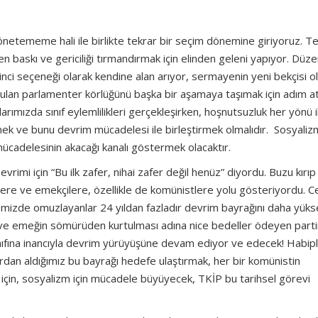
netememe hali ile birlikte tekrar bir seçim dönemine giriyoruz. T
 baskı ve gericiliği tırmandırmak için elinden geleni yapıyor. Düz
kinci seçeneği olarak kendine alan arıyor, sermayenin yeni bekçisi 
arı bulan parlamenter körlüğünü başka bir aşamaya taşımak için adım at
larımızda sınıf eylemlilikleri gerçekleşirken, hoşnutsuzluk her yönü i
lemek ve bunu devrim mücadelesi ile birleştirmek olmalıdır. Sosyaliz
mücadelesinin akacağı kanalı göstermek olacaktır.
evrimi için “Bu ilk zafer, nihai zafer değil henüz” diyordu. Buzu kırıp
lere ve emekçilere, özellikle de komünistlere yolu gösteriyordu. C
kemizde omuzlayanlar 24 yıldan fazladır devrim bayrağını daha yüks
e ve emeğin sömürüden kurtulması adına nice bedeller ödeyen parti
sınıfına inancıyla devrim yürüyüşüne devam ediyor ve edecek! Habip
rdan aldığımız bu bayrağı hedefe ulaştırmak, her bir komünistin
r için, sosyalizm için mücadele büyüyecek, TKİP bu tarihsel görevi