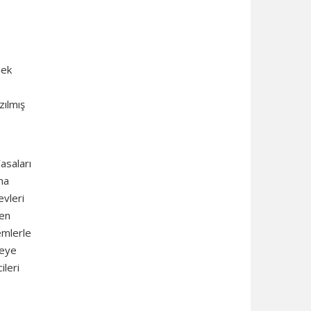
nek
zılmış
Yasaları
ma
evleri
ten
emlerle
leye
ileri