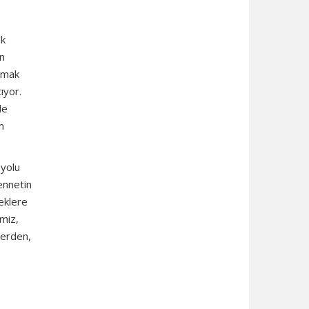
ek
en
olmak
ıyor.
le
m
 yolu
ennetin
eklere
miz,
lerden,