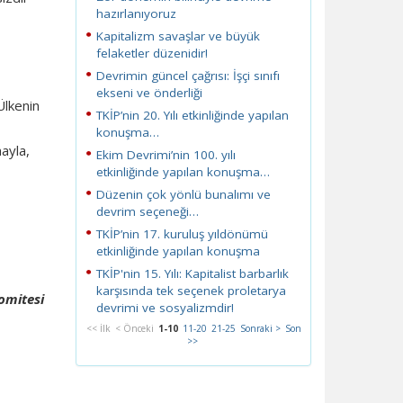
hazırlanıyoruz
Kapitalizm savaşlar ve büyük
felaketler düzenidir!
Devrimin güncel çağrısı: İşçi sınıfı
ekseni ve önderliği
Ülkenin
TKİP’nin 20. Yılı etkinliğinde yapılan
konuşma…
ayla,
Ekim Devrimi’nin 100. yılı
etkinliğinde yapılan konuşma…
Düzenin çok yönlü bunalımı ve
devrim seçeneği…
TKİP’nin 17. kuruluş yıldönümü
etkinliğinde yapılan konuşma
TKİP'nin 15. Yılı: Kapitalist barbarlık
karşısında tek seçenek proletarya
Komitesi
devrimi ve sosyalizmdir!
<< İlk
< Önceki
1-10
11-20
21-25
Sonraki >
Son
>>