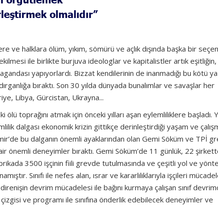
leştirmek olmalıdır”
re ve halklara ölüm, yıkım, sömürü ve açlık dışında başka bir seçe
lmesi ile birlikte burjuva ideologlar ve kapitalistler artık eşitliğin,
agandası yapıyorlardı. Bizzat kendilerinin de inanmadığı bu kötü ya
ırganlığa bıraktı. Son 30 yılda dünyada bunalımlar ve savaşlar her
iye, Libya, Gürcistan, Ukrayna...
i ölü toprağını atmak için önceki yılları aşan eylemliliklere başladı. 
ilik dalgası ekonomik krizin gittikçe derinleştirdiği yaşam ve çalış
. İzmir’de bu dalganın önemli ayaklarından olan Gemi Söküm ve TPİ gr
air önemli deneyimler bıraktı. Gemi Söküm’de 11 günlük, 22 şirket
abrikada 3500 işçinin fiili grevde tutulmasında ve çeşitli yol ve yönt
mıştır. Sınıfı ile nefes alan, ısrar ve kararlılıklarıyla işçileri mücade
irenişin devrim mücadelesi ile bağını kurmaya çalışan sınıf devrimc
ıf çizgisi ve programı ile sınıfına önderlik edebilecek deneyimler ve