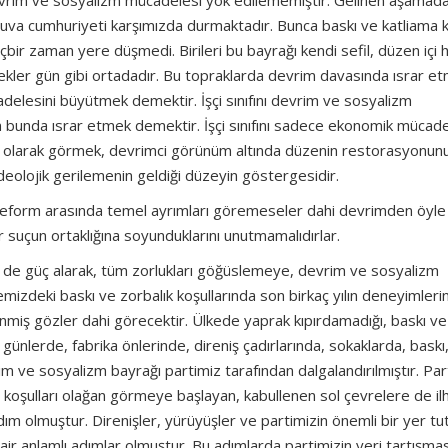
vrim ve sosyalizm mücadelesi yok edilememiştir. Gelinen aşamada
juva cumhuriyeti karşımızda durmaktadır. Bunca baskı ve katliama k
bir zaman yere düşmedi. Birileri bu bayrağı kendi sefil, düzen içi
kler gün gibi ortadadır. Bu topraklarda devrim davasında ısrar e
delesini büyütmek demektir. İşçi sınıfını devrim ve sosyalizm
bunda ısrar etmek demektir. İşçi sınıfını sadece ekonomik mücad
itle olarak görmek, devrimci görünüm altında düzenin restorasyonun
e ideolojik gerilemenin geldiği düzeyin göstergesidir.
 reform arasında temel ayrımları göremeseler dahi devrimden öyle
 suçun ortaklığına soyunduklarını unutmamalıdırlar.
 de güç alarak, tüm zorlukları göğüslemeye, devrim ve sosyalizm
zdeki baskı ve zorbalık koşullarında son birkaç yılın deneyimlerin
enmiş gözler dahi görecektir. Ülkede yaprak kıpırdamadığı, baskı ve
günlerde, fabrika önlerinde, direniş çadırlarında, sokaklarda, baskı
im ve sosyalizm bayrağı partimiz tarafından dalgalandırılmıştır. Par
koşulları olağan görmeye başlayan, kabullenen sol çevrelere de i
dım olmuştur. Direnişler, yürüyüşler ve partimizin önemli bir yer tu
ir anlamlı adımlar olmuştur. Bu adımlarda partimizin yeri tartışmas