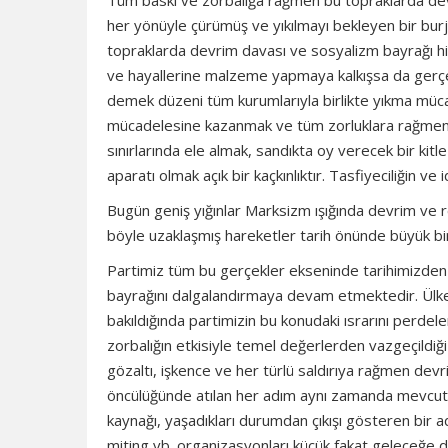
Tüm baskı ve zorbalığa rağmen bu topraklarda de
her yönüyle çürümüş ve yıkılmayı bekleyen bir bur
topraklarda devrim davası ve sosyalizm bayrağı hiç
ve hayallerine malzeme yapmaya kalkışsa da gerçe
demek düzeni tüm kurumlarıyla birlikte yıkma müca
mücadelesine kazanmak ve tüm zorluklara rağmen 
sınırlarında ele almak, sandıkta oy verecek bir k
aparatı olmak açık bir kaçkınlıktır. Tasfiyeciliğin v
Bugün geniş yığınlar Marksizm ışığında devrim ve
böyle uzaklaşmış hareketler tarih önünde büyük bir
Partimiz tüm bu gerçekler ekseninde tarihimizden
bayrağını dalgalandırmaya devam etmektedir. Ülkemi
bakıldığında partimizin bu konudaki ısrarını perdel
zorbalığın etkisiyle temel değerlerden vazgeçildiği 
gözaltı, işkence ve her türlü saldırıya rağmen devr
öncülüğünde atılan her adım aynı zamanda mevcut 
kaynağı, yaşadıkları durumdan çıkışı gösteren bir a
miting vb. organizasyonları küçük fakat geleceğe da