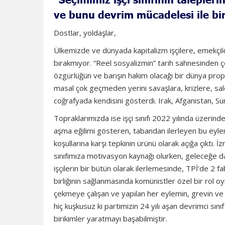
ve bunu devrim mücadelesi ile bir
Dostlar, yoldaşlar,
Ülkemizde ve dünyada kapitalizm işçilere, emekçile
bırakmıyor. “Reel sosyalizmin” tarih sahnesinden çeki
özgürlüğün ve barışın hakim olacağı bir dünya prop
masal çok geçmeden yerini savaşlara, krizlere, sald
coğrafyada kendisini gösterdi. Irak, Afganistan, Sur
Topraklarımızda ise işçi sınıfı 2022 yılında üzerindek
aşma eğilimi gösteren, tabandan ilerleyen bu eyleml
koşullarına karşı tepkinin ürünü olarak açığa çıktı
sınıfımıza motivasyon kaynağı olurken, geleceğe d
işçilerin bir bütün olarak ilerlemesinde, TPİ’de 2 f
birliğinin sağlanmasında komünistler özel bir rol oyna
çekmeye çalışan ve yapılan her eylemin, grevin ve d
hiç kuşkusuz ki partimizin 24 yılı aşan devrimci sın
birikimler yaratmayı başabilmiştir.