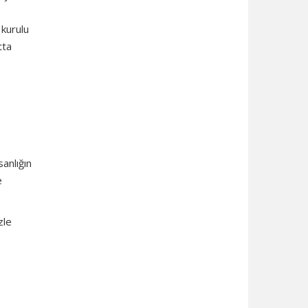
 kurulu
tta
sanlığın
e
zle