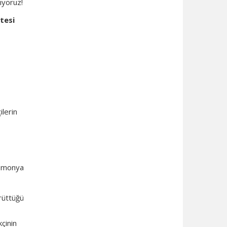
ıyoruz!
mitesi
ilerin
gemonya
ürüttüğü
kçinin