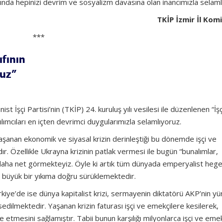
ılında hepinizi devrim ve sosyalizm davasına olan inancımızla selaml
TKİP İzmir İl Ko
***
ıfının
ruz”
t İşçi Partisi’nin (TKİP) 24. kuruluş yılı vesilesi ile düzenlenen “İşç
katılımcıları en içten devrimci duygularımızla selamlıyoruz.
anan ekonomik ve siyasal krizin derinleştiği bu dönemde işçi ve
dır. Özellikle Ukrayna krizinin patlak vermesi ile bugün “bunalımlar,
 daha net görmekteyiz. Öyle ki artık tüm dünyada emperyalist he
ğı büyük bir yıkıma doğru sürüklemektedir.
rkiye’de ise dünya kapitalist krizi, sermayenin diktatörü AKP’nin y
ssedilmektedir. Yaşanan krizin faturası işçi ve emekçilere kesilerek,
e etmesini sağlamıştır. Tabii bunun karşılığı milyonlarca işçi ve eme