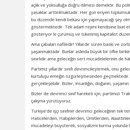
açlık ve yoksulluğa doğru itilmesi demektir. Bu poli
yasaklar arttırılmaktadır. Her gün eriyen toplumsa
bu düzende kendi bekası için yapmayacağı şey olmad
göstermektedir. Tek adam rejimi kendisine biat et
gösteriyor ki çürümüş ve tükenmiş kapitalist düzeni 
Ama çabaları nafiledir! Yıllardır süren baskı ve zorba
yaşanmaktadır. Bunlar aslında büyük bir öfke birikim
sınırlıdır ama geleceğin sert mücadelelerinin de hab
Partimiz yıllardır sınıfı devrimcileştirmek, onu gele
kurtuluşu emeğin özgürleşmesinden geçmektedir. Em
gerçekleşebilir. Bizler, insanlığın, doğanın, yaşamı
Bizler de devrimci sınıf hareketi için, partimizi Tr
çalışma yürütüyoruz.
Türkiye’de işçi sınıfının devrimci geleceğinin tek te
Haticelerden, Habiplerden, Ümitlerden, Alaattinlerd
mücadeleyi büyüterek, sosyalizmi kurma yolunda 