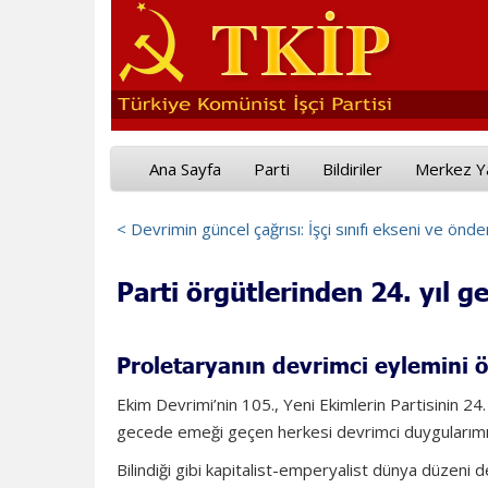
Ana Sayfa
Parti
Bildiriler
Merkez Y
< Devrimin güncel çağrısı: İşçi sınıfı ekseni ve önder
Parti örgütlerinden 24. yıl 
Proletaryanın devrimci eylemini
Ekim Devrimi’nin 105., Yeni Ekimlerin Partisinin 24. y
gecede emeği geçen herkesi devrimci duygularımız
Bilindiği gibi kapitalist-emperyalist dünya düzeni de