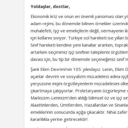
Yoldaşlar, dostlar,
Ekonomik kriz ve onun en önemli yansıması olan yö
adam rejimi, bu dönemde bilinen örnekler üzerinden
muhalefeti, işçi ve emekçilerin değil, sermayenin i
için kollarını sıvıyor. Türkiye sol hareketi ise yıll
Sınıf hareketi kendine yeni kanallar ararken, toprak
artarken seçimimiz işçi sınıfının taleplerini örgüt
davası için, bu tip bir dönemde seçeneğimiz sınıf 
Şanlı Ekim Devrimi’nin 105. yılındayız. Lenin, Ekim D
açanlar devrim ve sosyalizm mücadelesi adına işçi
yeryüzüne inişini örgütleyenlerin mücadelesini ül
çıkartmaya çalışıyorlar. Proletaryanın özgürleşm
Marksizm-Leninizm’den aldığı bilimsel öz ve işçi 
Alaattinlerden, Ümitlerden, Hazallardan ve Sinanla
emeklerinin sonucunda açığa çıkacaktır. Nihai zafe
kararlılıkla yerine getirecektir!