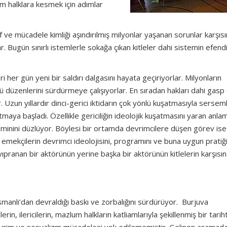
um halklara kesmek için adımlar
ınıf ve mücadele kimliği aşındırılmış milyonlar yaşanan sorunlar karşıs
 Bugün sınırlı istemlerle sokağa çıkan kitleler dahi sistemin efendi
her gün yeni bir saldırı dalgasını hayata geçiriyorlar. Milyonların
 düzenlerini sürdürmeye çalışıyorlar. En sıradan hakları dahi gas
. Uzun yıllardır dinci-gerici iktidarın çok yönlü kuşatmasıyla serseml
maya başladı. Özellikle gericiliğin ideolojik kuşatmasını yaran anlam
zeminini düzlüyor. Böylesi bir ortamda devrimcilere düşen görev ise
ve emekçilerin devrimci ideolojisini, programını ve buna uygun pratiğ
ıpranan bir aktörünün yerine başka bir aktörünün kitlelerin karşısı
anlı’dan devraldığı baskı ve zorbalığını sürdürüyor. Burjuva
in, ilericilerin, mazlum halkların katliamlarıyla şekillenmiş bir tariht