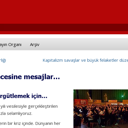
ayın Organı
Arşiv
liği
Kapitalizm savaşlar ve büyük felaketler düze
gecesine mesajlar…
 örgütlemek için…
ılı vesilesiyle gerçekleştirilen
la selamlıyoruz.
rin bir kriz içinde. Dünyanın her