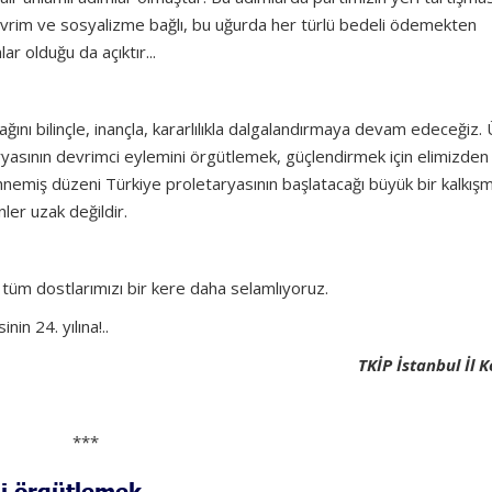
devrim ve sosyalizme bağlı, bu uğurda her türlü bedeli ödemekten
ar olduğu da açıktır...
ğını bilinçle, inançla, kararlılıkla dalgalandırmaya devam edeceğiz. 
ryasının devrimci eylemini örgütlemek, güçlendirmek için elimizden
nemiş düzeni Türkiye proletaryasının başlatacağı büyük bir kalkışm
ler uzak değildir.
n tüm dostlarımızı bir kere daha selamlıyoruz.
in 24. yılına!..
TKİP İstanbul İl 
***
ini örgütlemek