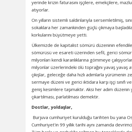
yerinde krizin faturasını işçilere, emekçilere, mazl
atıyorlar.
On yılların sistemli saldırılarıyla sersemletilmiş, s
sokaklara her zamankinden güçlü çıkmaya başladılar.
korkularını büyütmeye yetti.
Ülkemizde de kapitalist sömürü düzeninin efendileri 
sömürüsü ve esareti üzerinden sefil, gerici sömürü
milyonları kendi karanlıklarına gömmeye çalışıyorlar
milyonlar üzerlerindeki ölü toprağını yavaş yavaş at
çıkışlar, geleceğe daha hızlı adımlarla yürümenin 
sermaye düzeni ve gerici iktidara karşı işçi sınıfı 
geniş kesimlere taşımaktır. Aksi her adım düzenin y
çıkartılması, parlatılması demektir.
Dostlar, yoldaşlar,
Burjuva cumhuriyet kurulduğu tarihten bu yana Osm
Cumhuriyet'in 99 yıllık tarihi aynı zamanda devrimciler