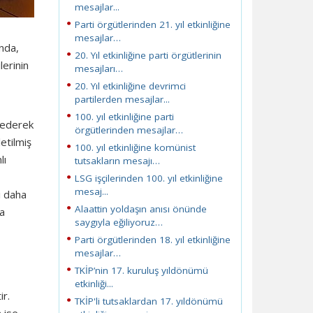
mesajlar...
Parti örgütlerinden 21. yıl etkinliğine
mesajlar…
ında,
20. Yıl etkinliğine parti örgütlerinin
lerinin
mesajları…
20. Yıl etkinliğine devrimci
partilerden mesajlar...
100. yıl etkinliğine parti
p ederek
örgütlerinden mesajlar…
etilmiş
100. yıl etkinliğine komünist
lı
tutsakların mesajı…
LSG işçilerinden 100. yıl etkinliğine
mesaj...
i daha
Alaattin yoldaşın anısı önünde
na
saygıyla eğiliyoruz…
Parti örgütlerinden 18. yıl etkinliğine
mesajlar…
TKİP’nin 17. kuruluş yıldönümü
etkinliği...
ir.
TKİP'li tutsaklardan 17. yıldönümü