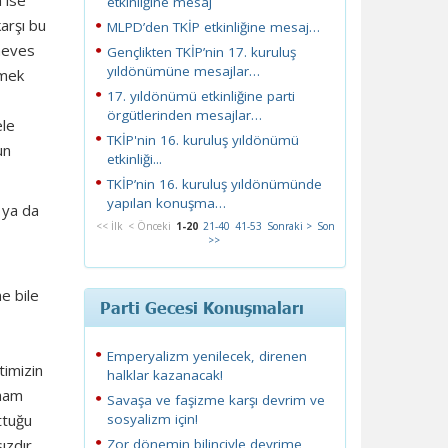
 ise
etkinliğine mesaj
arşı bu
MLPD’den TKİP etkinliğine mesaj…
 heves
Gençlikten TKİP’nin 17. kuruluş
yıldönümüne mesajlar…
tmek
17. yıldönümü etkinliğine parti
örgütlerinden mesajlar…
ele
TKİP'nin 16. kuruluş yıldönümü
un
etkinliği...
TKİP’nin 16. kuruluş yıldönümünde
yapılan konuşma…
 ya da
<< İlk
< Önceki
1-20
21-40
41-53
Sonraki >
Son
>>
e bile
Parti Gecesi Konuşmaları
,
Emperyalizm yenilecek, direnen
timizin
halklar kazanacak!
lham
Savaşa ve faşizme karşı devrim ve
ttuğu
sosyalizm için!
ızdır
Zor dönemin bilinciyle devrime