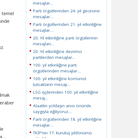
mesajlar...
Parti örgütlerinden 24. yıl gecesine
n temel
mesajlar…
sinde
Parti örgütlerinden 21. yıl etkinliğine
mesajlar…
20. Yıl etkinliğine parti örgütlerinin
mesajları…
z.
20. Yıl etkinliğine devrimci
partilerden mesajlar...
100. yıl etkinliğine parti
örgütlerinden mesajlar…
100. yıl etkinliğine komünist
tutsakların mesajı…
LSG işçilerinden 100. yıl etkinliğine
ulmak
mesaj...
beraber
Alaattin yoldaşın anısı önünde
saygıyla eğiliyoruz…
Parti örgütlerinden 18. yıl etkinliğine
mesajlar…
le
TKİP’nin 17. kuruluş yıldönümü
da…