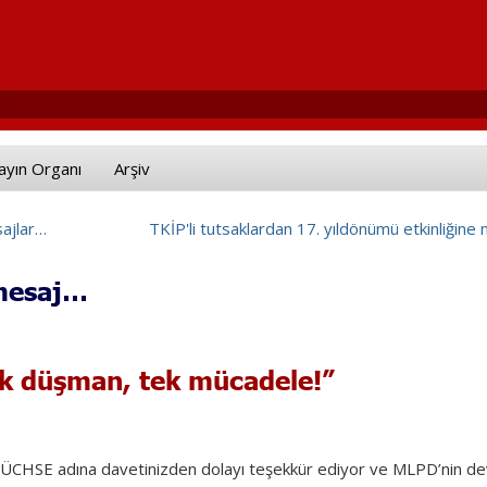
ayın Organı
Arşiv
sajlar…
TKİP'li tutsaklardan 17. yıldönümü etkinliğine
 mesaj…
tek düşman, tek mücadele!”
ÜCHSE adına davetinizden dolayı teşekkür ediyor ve MLPD’nin de