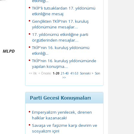
etkinliği...
TKİP'li tutsaklardan 17. yıldönümü
etkinliğine mesaj
Gençlikten TKİP’nin 17. kuruluş
yıldönümüne mesajlar…
17. yıldönümü etkinliğine parti
örgütlerinden mesajlar…
TKİP'nin 16. kuruluş yıldönümü
MLPD
etkinliği...
TKİP’nin 16. kuruluş yıldönümünde
yapılan konuşma…
<< İlk
< Önceki
1-20
21-40
41-53
Sonraki >
Son
>>
Parti Gecesi Konuşmaları
Emperyalizm yenilecek, direnen
halklar kazanacak!
Savaşa ve faşizme karşı devrim ve
sosyalizm için!