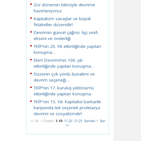
Zor dönemin bilinciyle devrime
hazırlanıyoruz
Kapitalizm savaşlar ve büyük
felaketler düzenidir!
Devrimin güncel çağrısı: İşçi sınıfı
ekseni ve önderliği
TKİP’nin 20. Yılı etkinliğinde yapılan
konuşma…
Ekim Devrimi’nin 100. yılı
etkinliğinde yapılan konuşma…
Düzenin çok yönlü bunalımı ve
devrim seçeneği…
TKİP’nin 17. kuruluş yıldönümü
etkinliğinde yapılan konuşma
TKİP'nin 15. Yılı: Kapitalist barbarlık
karşısında tek seçenek proletarya
devrimi ve sosyalizmdir!
<< İlk
< Önceki
1-10
11-20
21-25
Sonraki >
Son
>>