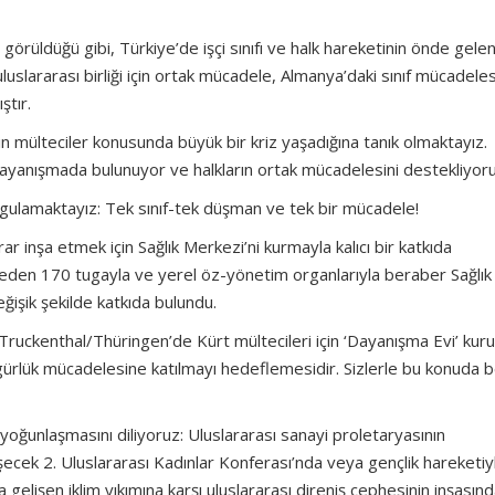
görüldüğü gibi, Türkiye’de işçi sınıfı ve halk hareketinin önde gele
 uluslararası birliği için ortak mücadele, Almanya’daki sınıf mücadele
ştır.
n mülteciler konusunda büyük bir kriz yaşadığına tanık olmaktayız.
dayanışmada bulunuyor ve halkların ortak mücadelesini destekliyoru
 uygulamaktayız: Tek sınıf-tek düşman ve tek bir mücadele!
r inşa etmek için Sağlık Merkezi’ni kurmayla kalıcı bir katkıda
den 170 tugayla ve yerel öz-yönetim organlarıyla beraber Sağlık
eğişik şekilde katkıda bulundu.
Truckenthal/Thüringen’de Kürt mültecileri için ‘Dayanışma Evi’ kur
özgürlük mücadelesine katılmayı hedeflemesidir. Sizlerle bu konuda 
oğunlaşmasını diliyoruz: Uluslararası sanayi proletaryasının
ek 2. Uluslararası Kadınlar Konferası’nda veya gençlik hareketiy
 gelişen iklim yıkımına karşı uluslararası direniş cephesinin inşasın