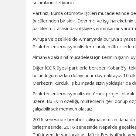
selamlarını iletiyoruz.
Partiniz, Bursa otomotiv işçileri mücadelesinde de 
öncülerinden birisidir. Devrimci ve işçi hareketinin
partilerimiz arasındaki ilişkiye yeni imkanlar yaratmı
Avrupa ve özellikle de Almanya’da burjuva siyaseti
Proleter enternasyonalistler olarak, mültecilerle 
Almanya’daki sınıf mücadelesi için Lenin’in şiarını
Diğer İCOR üyesi partilerle beraber Kobanê’yi tekra
bulunduğumuzdan dolayı onur duymaktayız. 10 ülke
Merkezi’ni kurduk. İş bu inşada sizin yoldaşlar da d
Proleter enternasyonalizmin örnek projesi olarak 
üzere. Bu Ev’in özelliği, mültecilerin geri dönüp 
çalışabilirsek memnun olacaız.
2016 senesinde beraber çalışmalarımızın daha da y
birleşmesinde, 2016 senesinde Nepal’de geçekleşec
Thüringen’de yapılacak asi Müzik Festivali’nde veya