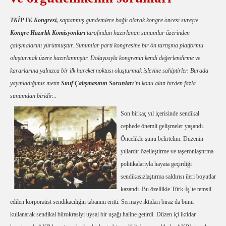
TKİP IV. Kongresi,
saptanmış gündemlere bağlı olarak kongre öncesi süreçte
Kongre Hazırlık Komisyonları
tarafından hazırlanan sunumlar üzerinden
çalışmalarını yürütmüştür. Sunumlar parti kongresine bir ön tartışma platformu
oluşturmak üzere hazırlanmıştır. Dolayısıyla kongrenin kendi
değerlendirme ve
kararlarına yalnızca bir ilk hareket noktası oluşturmak işlevine sahiptirler. Burada
yayınladığımız metin
Sınıf Çalışmasının Sorunları
’nı konu alan birden fazla
sunumdan biridir...
Son birkaç yıl içerisinde sendikal
cephede önemli gelişmeler yaşandı.
Öncelikle şunu belirtelim: Düzenin
yıllardır özelleştirme ve taşeronlaştırma
politikalarıyla hayata geçirdiği
sendikasızlaştırma saldırısı ileri boyutlar
kazandı. Bu özellikle Türk-İş’te temsil
edilen korporatist sendikacılığın tabanını eritti. Sermaye iktidarı biraz da bunu
kullanarak sendikal bürokrasiyi uysal bir uşağı haline getirdi. Düzen içi iktidar