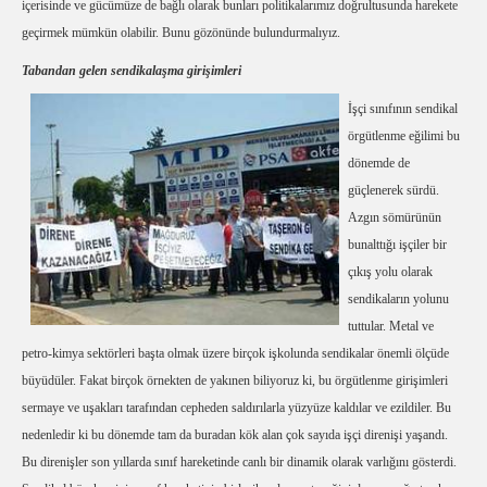
içerisinde ve gücümüze de bağlı olarak bunları politikalarımız doğrultusunda harekete
geçirmek mümkün olabilir. Bunu gözönünde bulundurmalıyız.
Tabandan gelen sendikalaşma girişimleri
İşçi sınıfının sendikal
örgütlenme eğilimi bu
dönemde de
güçlenerek sürdü.
Azgın sömürünün
bunalttığı işçiler bir
çıkış yolu olarak
sendikaların yolunu
tuttular. Metal ve
petro-kimya sektörleri başta olmak üzere birçok işkolunda sendikalar önemli ölçüde
büyüdüler. Fakat birçok örnekten de yakınen biliyoruz ki, bu örgütlenme girişimleri
sermaye ve uşakları tarafından cepheden saldırılarla yüzyüze kaldılar ve ezildiler. Bu
nedenledir ki bu dönemde tam da buradan kök alan çok sayıda işçi direnişi yaşandı.
Bu direnişler son yıllarda sınıf hareketinde canlı bir dinamik olarak varlığını gösterdi.