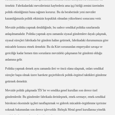
örnektir. Fabrikalardaki mevzilerimizi kaybederiz ama işçi birliği zemini üzerinden
politik etkinliğimizi buna rağmen koruruz. Bu da beraberinde yeni mevziler
kazandığımızda politik etkimizin kopukluk olmadan yükselmesi sonucunu verir.
Mevzide politika yapmak denildiğinde, bu sadece sendikal politika sınırlarında
anlaşılmamalıdır. Politika yapmak aynı zamanda siyasal gündemlere dayalı çalışmak,
siyasal süreçleri fabrikada bir gündem haline getirmek, fabrikadaki durumumuza göre
mücadele konusu etmek demektir. Bu da Kürt sorunundan emperyalist savaşa ve
gericiliğe kadar hemen tüm sorunların mevzideki çalışmanın bir gündemi olduğu
anlamına gelir.
Politika yapmak demek aynı zamanda ileri ve öncü olana ulaşmak, onları sendikal
süreçler başta olmak üzere harekete geçirebilecek politik-örgütsel taktikleri gündeme
getirmek demektir.
Mevzide politik çalışmada TİS’ler ve sendika genel kurulları son derece özel
gündemlerdir. Bu gündemler fabrikada derinleşmek, emek-sermaye, emek-sendikal
bürokrasi ekseninde işçileri taraflaştırmak ve giderek mücadele-örgütlenme içerisine
sokmak bakımından son derece işlevseldir. Birleşik Metal genel kurullarına yönelik