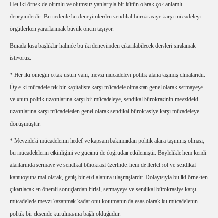
Her iki örnek de olumlu ve olumsuz yanlarıyla bir bütün olarak çok anlamlı
deneyimlerdir. Bu nedenle bu deneyimlerden sendikal bürokrasiye karşı mücadeleyi
örgütlerken yararlanmak büyük önem taşıyor.
Burada kısa başlıklar halinde bu iki deneyimden çıkarılabilecek dersleri sıralamak
istiyoruz.
* Her iki örneğin ortak üstün yanı, mevzi mücadeleyi politik alana taşımış olmalarıdır.
Öyle ki mücadele tek bir kapitaliste karşı mücadele olmaktan genel olarak sermayeye
ve onun politik uzantılarına karşı bir mücadeleye, sendikal bürokrasinin mevzideki
uzantılarına karşı mücadeleden genel olarak sendikal bürokrasiye karşı mücadeleye
dönüşmüştür.
* Mevzideki mücadelenin hedef ve kapsam bakımından politik alana taşınmış olması,
bu mücadelelerin etkinliğini ve gücünü de doğrudan etkilemiştir. Böylelikle hem kendi
alanlarında sermaye ve sendikal bürokrasi üzerinde, hem de ilerici sol ve sendikal
kamuoyuna mal olarak, geniş bir etki alanına ulaşmışlardır. Dolayısıyla bu iki örnekten
çıkarılacak en önemli sonuçlardan birisi, sermayeye ve sendikal bürokrasiye karşı
mücadelede mevzi kazanmak kadar onu korumanın da esas olarak bu mücadelenin
politik bir eksende kurulmasına bağlı olduğudur.