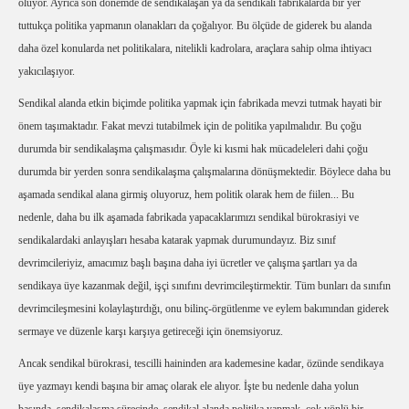
oluyor. Ayrıca son dönemde de sendikalaşan ya da sendikalı fabrikalarda bir yer
tuttukça politika yapmanın olanakları da çoğalıyor. Bu ölçüde de giderek bu alanda
daha özel konularda net politikalara, nitelikli kadrolara, araçlara sahip olma ihtiyacı
yakıcılaşıyor.
Sendikal alanda etkin biçimde politika yapmak için fabrikada mevzi tutmak hayati bir
önem taşımaktadır. Fakat mevzi tutabilmek için de politika yapılmalıdır. Bu çoğu
durumda bir sendikalaşma çalışmasıdır. Öyle ki kısmi hak mücadeleleri dahi çoğu
durumda bir yerden sonra sendikalaşma çalışmalarına dönüşmektedir. Böylece daha bu
aşamada sendikal alana girmiş oluyoruz, hem politik olarak hem de fiilen... Bu
nedenle, daha bu ilk aşamada fabrikada yapacaklarımızı sendikal bürokrasiyi ve
sendikalardaki anlayışları hesaba katarak yapmak durumundayız. Biz sınıf
devrimcileriyiz, amacımız başlı başına daha iyi ücretler ve çalışma şartları ya da
sendikaya üye kazanmak değil, işçi sınıfını devrimcileştirmektir. Tüm bunları da sınıfın
devrimcileşmesini kolaylaştırdığı, onu bilinç-örgütlenme ve eylem bakımından giderek
sermaye ve düzenle karşı karşıya getireceği için önemsiyoruz.
Ancak sendikal bürokrasi, tescilli haininden ara kademesine kadar, özünde sendikaya
üye yazmayı kendi başına bir amaç olarak ele alıyor. İşte bu nedenle daha yolun