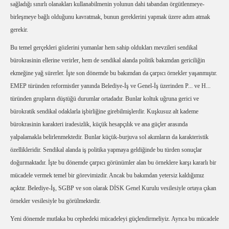
sağladığı sınırlı olanakları kullanabilmenin yolunun dahi tabandan örgütlenmeye-
birleşmeye bağlı olduğunu kavratmak, bunun gereklerini yapmak üzere adım atmak
gerekir.
Bu temel gerçekleri gözlerini yumanlar hem sahip oldukları mevzileri sendikal
bürokrasinin ellerine verirler, hem de sendikal alanda politik bakımdan gericiliğin
ekmeğine yağ sürerler. İşte son dönemde bu bakımdan da çarpıcı örnekler yaşanmıştır.
EMEP türünden reformistler yanında Belediye-İş ve Genel-İş üzerinden P... ve H...
türünden grupların düştüğü durumlar ortadadır. Bunlar koltuk uğruna gerici ve
bürokratik sendikal odaklarla işbirliğine girebilmişlerdir. Kuşkusuz alt kademe
bürokrasinin karakteri iradesizlik, küçük hesapçılık ve ana güçler arasında
yalpalamakla belirlenmektedir. Bunlar küçük-burjuva sol akımların da karakteristik
özellikleridir. Sendikal alanda iş politika yapmaya geldiğinde bu türden sonuçlar
doğurmaktadır. İşte bu dönemde çarpıcı görünümler alan bu örneklere karşı kararlı bir
mücadele vermek temel bir görevimizdir. Ancak bu bakımdan yetersiz kaldığımız
açıktır. Belediye-İş, SGBP ve son olarak DİSK Genel Kurulu vesilesiyle ortaya çıkan
örnekler vesilesiyle bu görülmektedir.
Yeni dönemde mutlaka bu cephedeki mücadeleyi güçlendirmeliyiz. Ayrıca bu mücadele