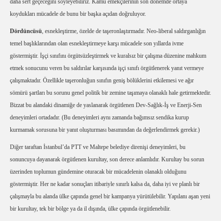
daha sert geçeceğini söyleyebiliriz. Kamu emekçilerinin son dönemde ortaya
koydukları mücadele de bunu bir başka açıdan doğruluyor.
Dördüncüsü
, esnekleştirme, özelde de taşeronlaştırmadır. Neo-liberal saldırganlığın
temel başlıklarından olan esnekleştirmeye karşı mücadele son yıllarda ivme
göstermiştir. İşçi sınıfını örgütsüzleştirmek ve kuralsız bir çalışma düzenine mahkum
etmek sonucunu veren bu saldırılar karşısında işçi sınıfı örgütlenerek yanıt vermeye
çalışmaktadır. Özellikle taşeronluğun sınıfın geniş bölüklerini etkilemesi ve ağır
sömürü şartları bu sorunu genel politik bir zemine taşımaya olanaklı hale getirmektedir.
Bizzat bu alandaki dinamiğe de yaslanarak örgütlenen Dev-Sağlık-İş ve Enerji-Sen
deneyimleri ortadadır. (Bu deneyimleri aynı zamanda bağımsız sendika kurup
kurmamak sorusuna bir yanıt oluşturması basımından da değerlendirmek gerekir.)
Diğer taraftan İstanbul’da
PTT
ve Maltepe belediye direnişi deneyimleri, bu
sonuncuya dayanarak örgütlenen kurultay, son derece anlamlıdır. Kurultay bu sorun
üzerinden toplumun gündemine oturacak bir mücadelenin olanaklı olduğunu
göstermiştir. Her ne kadar sonuçları itibariyle sınırlı kalsa da, daha iyi ve planlı bir
çalışmayla bu alanda ülke çapında genel bir kampanya yürütülebilir. Yapılanı aşan yeni
bir kurultay, tek bir bölge ya da il dışında, ülke çapında örgütlenebilir.