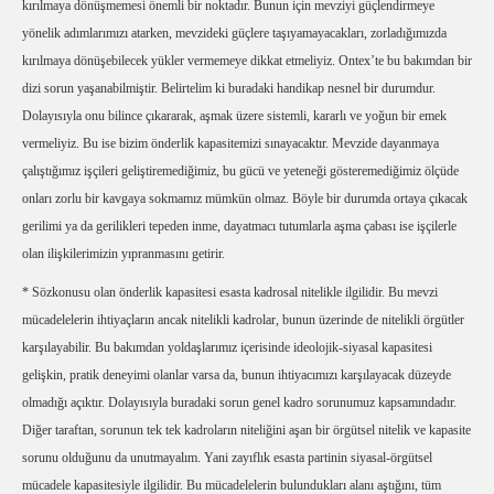
kırılmaya dönüşmemesi önemli bir noktadır. Bunun için mevziyi güçlendirmeye
yönelik adımlarımızı atarken, mevzideki güçlere taşıyamayacakları, zorladığımızda
kırılmaya dönüşebilecek yükler vermemeye dikkat etmeliyiz. Ontex’te bu bakımdan bir
dizi sorun yaşanabilmiştir. Belirtelim ki buradaki handikap nesnel bir durumdur.
Dolayısıyla onu bilince çıkararak, aşmak üzere sistemli, kararlı ve yoğun bir emek
vermeliyiz. Bu ise bizim önderlik kapasitemizi sınayacaktır. Mevzide dayanmaya
çalıştığımız işçileri geliştiremediğimiz, bu gücü ve yeteneği gösteremediğimiz ölçüde
onları zorlu bir kavgaya sokmamız mümkün olmaz. Böyle bir durumda ortaya çıkacak
gerilimi ya da gerilikleri tepeden inme, dayatmacı tutumlarla aşma çabası ise işçilerle
olan ilişkilerimizin yıpranmasını getirir.
* Sözkonusu olan önderlik kapasitesi esasta kadrosal nitelikle ilgilidir. Bu mevzi
mücadelelerin ihtiyaçların ancak nitelikli kadrolar, bunun üzerinde de nitelikli örgütler
karşılayabilir. Bu bakımdan yoldaşlarımız içerisinde ideolojik-siyasal kapasitesi
gelişkin, pratik deneyimi olanlar varsa da, bunun ihtiyacımızı karşılayacak düzeyde
olmadığı açıktır. Dolayısıyla buradaki sorun genel kadro sorunumuz kapsamındadır.
Diğer taraftan, sorunun tek tek kadroların niteliğini aşan bir örgütsel nitelik ve kapasite
sorunu olduğunu da unutmayalım. Yani zayıflık esasta partinin siyasal-örgütsel
mücadele kapasitesiyle ilgilidir. Bu mücadelelerin bulundukları alanı aştığını, tüm