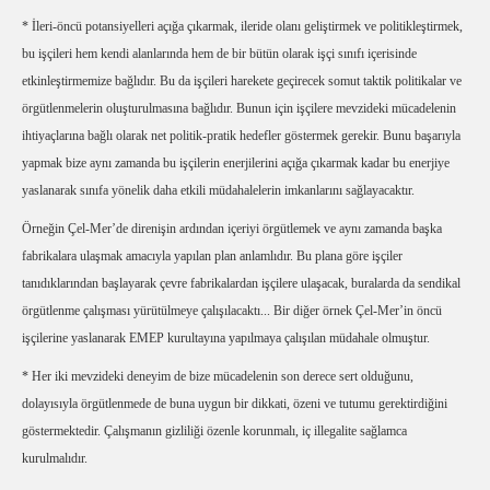
* İleri-öncü potansiyelleri açığa çıkarmak, ileride olanı geliştirmek ve politikleştirmek,
bu işçileri hem kendi alanlarında hem de bir bütün olarak işçi sınıfı içerisinde
etkinleştirmemize bağlıdır. Bu da işçileri harekete geçirecek somut taktik politikalar ve
örgütlenmelerin oluşturulmasına bağlıdır. Bunun için işçilere mevzideki mücadelenin
ihtiyaçlarına bağlı olarak net politik-pratik hedefler göstermek gerekir. Bunu başarıyla
yapmak bize aynı zamanda bu işçilerin enerjilerini açığa çıkarmak kadar bu enerjiye
yaslanarak sınıfa yönelik daha etkili müdahalelerin imkanlarını sağlayacaktır.
Örneğin Çel-Mer’de direnişin ardından içeriyi örgütlemek ve aynı zamanda başka
fabrikalara ulaşmak amacıyla yapılan plan anlamlıdır. Bu plana göre işçiler
tanıdıklarından başlayarak çevre fabrikalardan işçilere ulaşacak, buralarda da sendikal
örgütlenme çalışması yürütülmeye çalışılacaktı... Bir diğer örnek Çel-Mer’in öncü
işçilerine yaslanarak EMEP kurultayına yapılmaya çalışılan müdahale olmuştur.
* Her iki mevzideki deneyim de bize mücadelenin son derece sert olduğunu,
dolayısıyla örgütlenmede de buna uygun bir dikkati, özeni ve tutumu gerektirdiğini
göstermektedir. Çalışmanın gizliliği özenle korunmalı, iç illegalite sağlamca
kurulmalıdır.