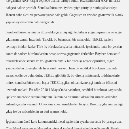
kavgasında AKP karşıtı cephede olanlar terbiye edildi, bazı sendikalar AKP’nin arka
bahçesi haline getirildi. Sendikal bürokrasi iyiden iyiye çürüyüp sınıfa yabancılaştı.
İhaneti daha aleni ve pervasız yapar hale geldi. Geçmişte en azından göstermelik olarak
yapılan eylemlerden dahi vazgeçildi.
Sendikal bürokrasinin bu düzeydeki çürümüşlüğü tepkilerin yoğunlaşmasına ve açığa
çıkmasına zemin hazırladı. TEKEL bu bakımdan bir milat oldu. TEKEL işçileri
sermaye iktidarı kadar Türk-İş bürokratlarıyla da mücadele içerisinde, hatta bir yerden
sonra da sadece bürokratlardan hesap sorma çizgisinde ilerlediler. Böylece hem sınıf
mücadelesinde sarsıcı ve yol gösteren büyük bir direnişi gerçekleştirirken, diğer
yandan da bu direnişleriyle hem sınıf hareketi, hem de sendikal bürokrasi üzerinde
sarsıcı etkilerde bulundular. TEKEL gibi büyük bir direnişi sistematik müdahalelerle
bitiren sendikal bürokrasi, başta TEKEL işçileri olmak üzere işçi sınıfının öfkesini
üzerinde topladı. Bu öfke 2010 1 Mayıs’ında patlarken, sendikal bürokrasi karşısında
işçilerin mücadele ruhunu büyüttü. Bunun da bir ürünü olarak bu sürecin ardından
anlamlı çıkışlar yaşandı. Ontex öne çıkan örneklerden biriydi. Bosch işçilerinin yaptığı
çıkış ise bu mücadelenin en ileri aşaması oldu.
İşçi sınıfının öncü kolu konumundaki metal işçilerinin ayaklarına takılı bir pranga olan
Türk Metal çetesine attıkları tokat, siyasal-tarihsel önemi olan bir gelişmeydi. Bosch