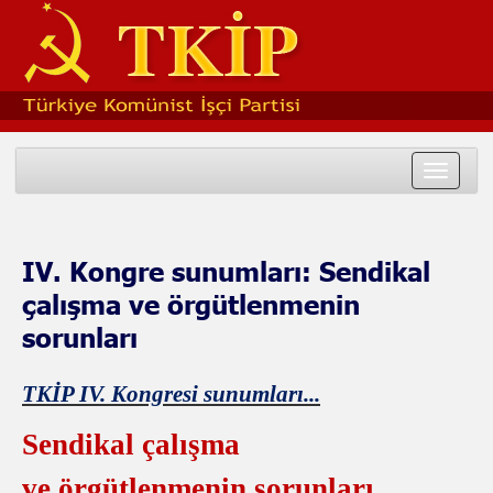
Toggle
navigat
IV. Kongre sunumları: Sendikal
çalışma ve örgütlenmenin
sorunları
TKİP IV. Kongresi sunumları...
Sendikal çalışma
ve örgütlenmenin sorunları