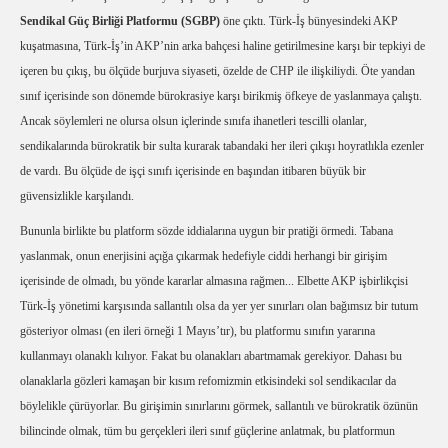
Sendikal Güç Birliği Platformu (SGBP)
öne çıktı. Türk-İş bünyesindeki AKP
kuşatmasına, Türk-İş’in AKP’nin arka bahçesi haline getirilmesine karşı bir tepkiyi de
içeren bu çıkış, bu ölçüde burjuva siyaseti, özelde de CHP ile ilişkiliydi. Öte yandan
sınıf içerisinde son dönemde bürokrasiye karşı birikmiş öfkeye de yaslanmaya çalıştı.
Ancak söylemleri ne olursa olsun içlerinde sınıfa ihanetleri tescilli olanlar,
sendikalarında bürokratik bir sulta kurarak tabandaki her ileri çıkışı hoyratlıkla ezenler
de vardı. Bu ölçüde de işçi sınıfı içerisinde en başından itibaren büyük bir
güvensizlikle karşılandı.
Bununla birlikte bu platform sözde iddialarına uygun bir pratiği örmedi. Tabana
yaslanmak, onun enerjisini açığa çıkarmak hedefiyle ciddi herhangi bir girişim
içerisinde de olmadı, bu yönde kararlar almasına rağmen... Elbette AKP işbirlikçisi
Türk-İş yönetimi karşısında sallantılı olsa da yer yer sınırları olan bağımsız bir tutum
gösteriyor olması (en ileri örneği 1 Mayıs’tır), bu platformu sınıfın yararına
kullanmayı olanaklı kılıyor. Fakat bu olanakları abartmamak gerekiyor. Dahası bu
olanaklarla gözleri kamaşan bir kısım refomizmin etkisindeki sol sendikacılar da
böylelikle çürüyorlar. Bu girişimin sınırlarını görmek, sallantılı ve bürokratik özünün
bilincinde olmak, tüm bu gerçekleri ileri sınıf güçlerine anlatmak, bu platformun