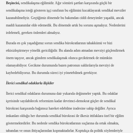
Beşincisi,
sendikalaşma eğilimidir. Ağır sömürü şartları karşısında güçlü bir
sendikalaşma isteği gösteren işçi sınıfının bu eğilimini kucaklayarak sendikal mevziler
kazanabilmeliyiz. Geçtiğimiz dönemde bu bakımdan ciddi deneyimler yaşadık, ancak
maddi kazanımlar elde edemedik. Bu dönemde artık bu sorunu aşmalıyız. Nedenlerini
irdelemeli, gereken önlemleri almalıyız.
Burada en çok yaşadığımız sorun sendika bürokratlarının tahakkümü ve bizi
etkisizleştirmeye yönelik gericiliğidir. Bu alanda adım atmadan mevziyi güçlendirmek
önem taşıyor, ancak gündem sendikalaşmak olunca geciktirmek de mümkün
olamayabiliyor. Gecikme durumunda bazen patronun saldırılarıyla mevziyi de
kaybedebiliyoruz. Bu durumda süreci iyi yönetebilmek gerekiyor.
İlerici sendikal odaklarla ilişkiler
İlerici sendikal odakların durumuna dair yukarıda değinmeler yaptık. Bu odaklar
içerisinde sayılabilecek reformizm kadar devrimci-demokrat güçler de sendikal
bürokrasi karşısında bağımsız hareket edebilme iradesine sahip değiller. Ayrıca
imkanları olduğu her durumda sendikal bürokrasi ile ilkesiz ittifaklara özel bir eğilim
göstermektedirler. Bu nedenle sendika bürokratlarının suçlarına da ortak olmakta,
tabandan ve onun ihtiyaçlarından kopmaktadırlar. Koptukça da politik söylemleriyle