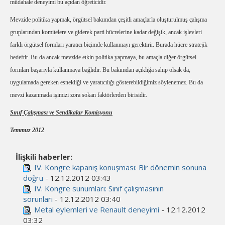
müdahale deneyimi bu açıdan öğreticidir.
Mevzide politika yapmak, örgütsel bakımdan çeşitli amaçlarla oluşturulmuş çalışma
gruplarından komitelere ve giderek parti hücrelerine kadar değişik, ancak işlevleri
farklı örgütsel formları yaratıcı biçimde kullanmayı gerektirir. Burada hücre stratejik
hedeftir. Bu da ancak mevzide etkin politika yapmaya, bu amaçla diğer örgütsel
formları başarıyla kullanmaya bağlıdır. Bu bakımdan açıklığa sahip olsak da,
uygulamada gereken esnekliği ve yaratıcılığı gösterebildiğimiz söylenemez. Bu da
mevzi kazanmada işimizi zora sokan faktörlerden birisidir.
Sınıf Çalışması ve Sendikalar Komisyonu
Temmuz 2012
İlişkili haberler:
IV. Kongre kapanış konuşması: Bir dönemin sonuna
doğru
- 12.12.2012 03:43
IV. Kongre sunumları: Sınıf çalışmasının
sorunları
- 12.12.2012 03:40
Metal eylemleri ve Renault deneyimi
- 12.12.2012
03:32