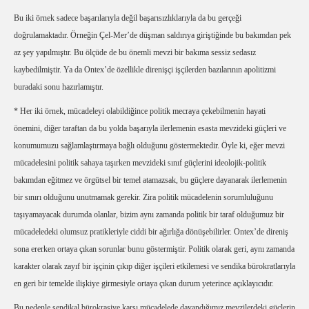
Bu iki örnek sadece başarılarıyla değil başarısızlıklarıyla da bu gerçeği
doğrulamaktadır. Örneğin Çel-Mer’de düşman saldırıya giriştiğinde bu bakımdan pek
az şey yapılmıştır. Bu ölçüde de bu önemli mevzi bir bakıma sessiz sedasız
kaybedilmiştir. Ya da Ontex’de özellikle direnişçi işçilerden bazılarının apolitizmi
buradaki sonu hazırlamıştır.
* Her iki örnek, mücadeleyi olabildiğince politik mecraya çekebilmenin hayati
önemini, diğer taraftan da bu yolda başarıyla ilerlemenin esasta mevzideki güçleri ve
konumumuzu sağlamlaştırmaya bağlı olduğunu göstermektedir. Öyle ki, eğer mevzi
mücadelesini politik sahaya taşırken mevzideki sınıf güçlerini ideolojik-politik
bakımdan eğitmez ve örgütsel bir temel atamazsak, bu güçlere dayanarak ilerlemenin
bir sınırı olduğunu unutmamak gerekir. Zira politik mücadelenin sorumluluğunu
taşıyamayacak durumda olanlar, bizim aynı zamanda politik bir taraf olduğumuz bir
mücadeledeki olumsuz pratikleriyle ciddi bir ağırlığa dönüşebilirler. Ontex’de direniş
sona ererken ortaya çıkan sorunlar bunu göstermiştir. Politik olarak geri, aynı zamanda
karakter olarak zayıf bir işçinin çıkıp diğer işçileri etkilemesi ve sendika bürokratlarıyla
en geri bir temelde ilişkiye girmesiyle ortaya çıkan durum yeterince açıklayıcıdır.
Bu nedenle sendikal bürokrasiye karşı mücadelede dayandığımız mevzilerdeki güçlerin