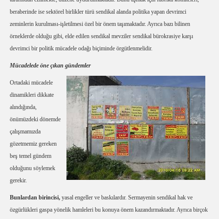
beraberinde ise sektörel birlikler türü sendikal alanda politika yapan devrimci
zeminlerin kurulması-işletilmesi özel bir önem taşımaktadır. Ayrıca bazı bilinen
örneklerde olduğu gibi, elde edilen sendikal mevziler sendikal bürokrasiye karşı
devrimci bir politik mücadele odağı biçiminde örgütlenmelidir.
Mücadelede öne çıkan gündemler
Ortadaki mücadele
dinamikleri dikkate
alındığında,
önümüzdeki dönemde
çalışmamızda
gözetmemiz gereken
beş temel gündem
olduğunu söylemek
gerekir.
Bunlardan birincisi,
yasal engeller ve baskılardır. Sermayenin sendikal hak ve
özgürlükleri gaspa yönelik hamleleri bu konuya önem kazandırmaktadır. Ayrıca birçok