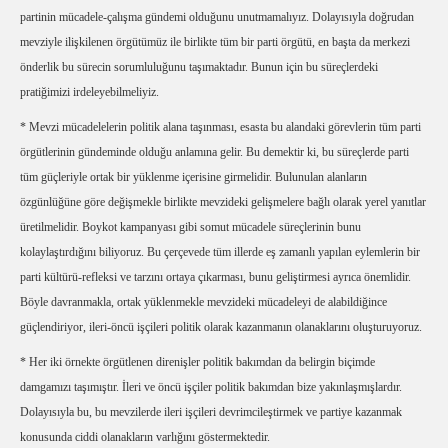
partinin mücadele-çalışma gündemi olduğunu unutmamalıyız. Dolayısıyla doğrudan
mevziyle ilişkilenen örgütümüz ile birlikte tüm bir parti örgütü, en başta da merkezi
önderlik bu sürecin sorumluluğunu taşımaktadır. Bunun için bu süreçlerdeki
pratiğimizi irdeleyebilmeliyiz.
* Mevzi mücadelelerin politik alana taşınması, esasta bu alandaki görevlerin tüm parti
örgütlerinin gündeminde olduğu anlamına gelir. Bu demektir ki, bu süreçlerde parti
tüm güçleriyle ortak bir yüklenme içerisine girmelidir. Bulunulan alanların
özgünlüğüne göre değişmekle birlikte mevzideki gelişmelere bağlı olarak yerel yanıtlar
üretilmelidir. Boykot kampanyası gibi somut mücadele süreçlerinin bunu
kolaylaştırdığını biliyoruz. Bu çerçevede tüm illerde eş zamanlı yapılan eylemlerin bir
parti kültürü-refleksi ve tarzını ortaya çıkarması, bunu geliştirmesi ayrıca önemlidir.
Böyle davranmakla, ortak yüklenmekle mevzideki mücadeleyi de alabildiğince
güçlendiriyor, ileri-öncü işçileri politik olarak kazanmanın olanaklarını oluşturuyoruz.
* Her iki örnekte örgütlenen direnişler politik bakımdan da belirgin biçimde
damgamızı taşımıştır. İleri ve öncü işçiler politik bakımdan bize yakınlaşmışlardır.
Dolayısıyla bu, bu mevzilerde ileri işçileri devrimcileştirmek ve partiye kazanmak
konusunda ciddi olanakların varlığını göstermektedir.