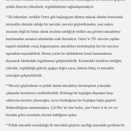
politik düzeyini yükselmeli, örgütlülüklerini sağlamlaştırmalıyız.
* Bu bakımdan, özellikle Ontex gibi başlangıçtan itibaren atılacak adımlar konusunda
inisiyatifin elimizde olduğu bir mevzide, mevziyi güçlendirmeden, yani sadece
öncünün değil bir bütün olarak öncünün niteliğiyle birlikte ana gövdeyi mücadeleye
hazırlamadan zamansız adımlardan uzak durmalıyız. Ontex’te TİS sürecine yapılan
başarılı müdahale sonuç doğurmuşken, mücadeleyi keskinleştirip ileri bir mecraya
taşımaktan kaçınılabilirdi. Bunun yerine bu müdahalenin kısmi kazanımlarına
dayanarak fabrikadaki örgütlenmeyi geliştirebilirdik. Komitedeki öncülerin niteliğini
yükseltir, örgütlülüğü giderek aşağıya doğru yayar, kitlenin bilinç ve mücadele
yeteneğini geliştirebilirdik.
* Mevziyi güçlendirme ve politik alanda mücadeleyi derinleştirme yolundaki
çalışmalar kesintisizce sürdürülmelidir. Herhangi bir boşluğun düşmanın karşı
saldırısına davetiye çıkaracağını, ayrıca bıraktığımız her boşluğun başka güçlerle
doldurulduğunu unutmamalıyız. Çel-Mer’de olan budur, yine Ontex’te de yer yer
buradan gelen sorunlarla yüzyüze kaldığımız açıktır.
* Politik mücadele zorunluluğu ile mevzideki güçlerin zayıflığı arasındaki gerilimin bir