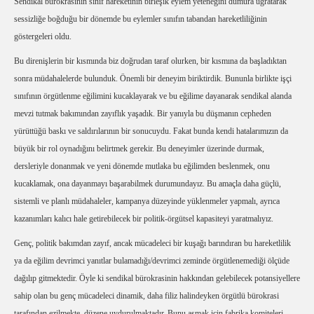
Sendikal bürokrasinin sınıf hareketinin birleşik eylem yeteneğini dumura uğratarak
sessizliğe boğduğu bir dönemde bu eylemler sınıfın tabandan hareketliliğinin
göstergeleri oldu.
Bu direnişlerin bir kısmında biz doğrudan taraf olurken, bir kısmına da başladıktan
sonra müdahalelerde bulunduk. Önemli bir deneyim biriktirdik. Bununla birlikte işçi
sınıfının örgütlenme eğilimini kucaklayarak ve bu eğilime dayanarak sendikal alanda
mevzi tutmak bakımından zayıflık yaşadık. Bir yanıyla bu düşmanın cepheden
yürüttüğü baskı ve saldırılarının bir sonucuydu. Fakat bunda kendi hatalarımızın da
büyük bir rol oynadığını belirtmek gerekir. Bu deneyimler üzerinde durmak,
dersleriyle donanmak ve yeni dönemde mutlaka bu eğilimden beslenmek, onu
kucaklamak, ona dayanmayı başarabilmek durumundayız. Bu amaçla daha güçlü,
sistemli ve planlı müdahaleler, kampanya düzeyinde yüklenmeler yapmalı, ayrıca
kazanımları kalıcı hale getirebilecek bir politik-örgütsel kapasiteyi yaratmalıyız.
Genç, politik bakımdan zayıf, ancak mücadeleci bir kuşağı barındıran bu hareketlilik
ya da eğilim devrimci yanıtlar bulamadığı/devrimci zeminde örgütlenemediği ölçüde
dağılıp gitmektedir. Öyle ki sendikal bürokrasinin hakkından gelebilecek potansiyellere
sahip olan bu genç mücadeleci dinamik, daha filiz halindeyken örgütlü bürokrasi
tarafından ezilmekte, düzene uydurulmaktadır. Bunu aşmak için fabrika komiteleri,