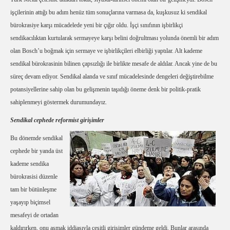
işçilerinin attığı bu adım henüz tüm sonuçlarına varmasa da, kuşkusuz ki sendikal
bürokrasiye karşı mücadelede yeni bir çığır oldu. İşçi sınıfının işbirlikçi
sendikacılıktan kurtularak sermayeye karşı belini doğrultması yolunda önemli bir adım
olan Bosch’u boğmak için sermaye ve işbirlikçileri elbirliği yaptılar. Alt kademe
sendikal bürokrasinin bilinen çapsızlığı ile birlikte mesafe de aldılar. Ancak yine de bu
süreç devam ediyor. Sendikal alanda ve sınıf mücadelesinde dengeleri değiştirebilme
potansiyellerine sahip olan bu gelişmenin taşıdığı öneme denk bir politik-pratik
sahiplenmeyi göstermek durumundayız.
Sendikal cephede reformist girişimler
Bu dönemde sendikal
cephede bir yanda üst
kademe sendika
bürokrasisi düzenle
tam bir bütünleşme
yaşayıp biçimsel
mesafeyi de ortadan
kaldırırken, onu aşmak iddiasıyla çeşitli girişimler gündeme geldi. Bunlar arasında