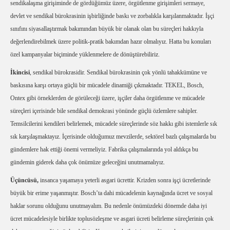
sendikalaşma girişiminde de gördüğümüz üzere, örgütlenme girişimleri sermaye,
devlet ve sendikal bürokrasinin işbirliğinde baskı ve zorbalıkla karşılanmaktadır. İşçi
sınıfını siyasallaştırmak bakımından büyük bir olanak olan bu süreçleri hakkıyla
değerlendirebilmek üzere politik-pratik bakımdan hazır olmalıyız. Hatta bu konuları
özel kampanyalar biçiminde yüklenmelere de dönüştürebiliriz.
İkincisi
, sendikal bürokrasidir. Sendikal bürokrasinin çok yönlü tahakkümüne ve
baskısına karşı ortaya güçlü bir mücadele dinamiği çıkmaktadır. TEKEL, Bosch,
Ontex gibi örneklerden de görüleceği üzere, işçiler daha örgütlenme ve mücadele
süreçleri içerisinde bile sendikal demokrasi yönünde güçlü özlemlere sahipler.
Temsilcilerini kendileri belirlemek, mücadele süreçlerinde söz hakkı gibi istemlerle sık
sık karşılaşmaktayız. İçerisinde olduğumuz mevzilerde, sektörel bazlı çalışmalarda bu
gündemlere hak ettiği önemi vermeliyiz. Fabrika çalışmalarında yol aldıkça bu
gündemin giderek daha çok önümüze geleceğini unutmamalıyız.
Üçüncüsü,
insanca yaşamaya yeterli asgari ücrettir. Krizden sonra işçi ücretlerinde
büyük bir erime yaşanmıştır. Bosch’ta dahi mücadelenin kaynağında ücret ve sosyal
haklar sorunu olduğunu unutmayalım. Bu nedenle önümüzdeki dönemde daha iyi
ücret mücadelesiyle birlikte toplusözleşme ve asgari ücreti belirleme süreçlerinin çok