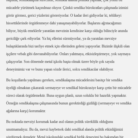
başında, sendikalaşma sürecinde, sendikal alanda politika yapmak, çok yönlü bir
mücadele yürütmek kaçınılmaz oluyor. Çünkü sendika bürokratları çalışmada izimizi
görür görmez, gerici yüzlerini gösteriyorlar. O kadar ileri gidiyorlar ki, tehlikeyi
hissettiklerinde örgütlenmeye dahi yanaşmayabiliyorlar. Başlarını ağrıtacağımızı
biliyor, büyük emeklerle yaratılan mevzinin kendisine karşı olduğu bilinciyle anında
gericiliğe çark ediyorlar. Ya hiç ellerini sürmüyorlar, ya da yaratılan mevziye
bulaştıklarında bizi tasfiye etmek için ellerinden geleni yapıyorlar. Bizimle ilişkili olan
işçilere vebalı gibi davranabiliyorlar. Onları yalıtmaya, etkisizleştirmeye, yok saymaya
çalışıyorlar. Son dönemde metal işkolu başta olmak üzere böyle çok sayıda
deneyimimiz var ve bunu yapan sözde ilerici, solcu sendikacılar olabiliyor.
Bu koşullarda yapılması gereken, sendikalaşma mücadelesini basitçe bir sendika
üyeliği olmaktan çıkararak sermayeye ve sendikal bürokrasiye karşı çetin bir mücadele
süreci olarak örgütlemektir. Buna uygun planlı, uzun soluklu bir hazırlık yapmaktır.
Örneğin sendikalaşma çalışmasında bunun gerektirdiği gizliliği (sermayeye ve sendika
ağalarına karşı) korumaktır.
Bu noktada mevziyi korumak kadar asıl olanın politik süreklilik olduğunu
unutmamalıyız. Bu da, mevzi kaybetsek dahi sendikal alanda politik etkinliğimizi
sürdürmek demektir. Metal işkolundaki sendikal birlik deneyimi bu bakımdan bir