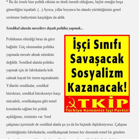
* Bu iki örnek bize politik etkinin ne denli önemli olduğunu, hiçbir emeğin boşa
gitmediğini ispatladı. (...) Ayrıca, yıllar boyunca bu alanda yürüttüğümüz genel
seslenme faaliyetinin karşılığını da aldık.
Sendikal alanda mevzilere dayalı politika yapmak...
Politikanın etkinliği biraz da güce
bağlıdır. Güç olunmadan politika
yapmada mesafe almak mümkün
değildir. Sendikal alanda politika
yapmak için de fabrikalarda kök
salmak hayati bir önem taşımaktadır.
Yıllardır sendikalar, sendikal
bürokrasi, sendikal bürokrasiye karşı
mücadele, sendikalaşma gibi temel
konularda sağlam bir politik
açıklığımız, sözümüz var. Sınıf
çalışması içerisinde de sendikal alanla şu ya da bu biçimde ilişkileniyoruz. Çalışma
yürüttüğümüz fabrikalarda, sendikalaşmak hemen her durumda temel bir gündem