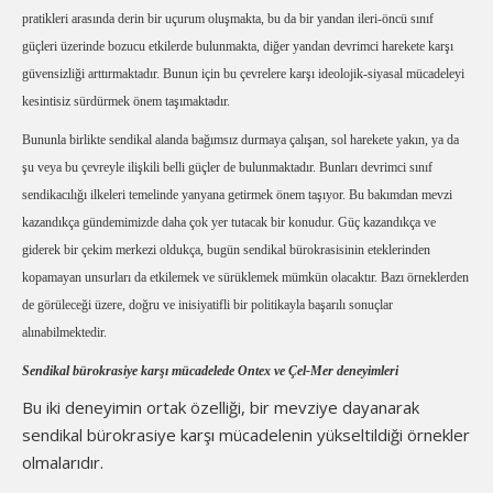
pratikleri arasında derin bir uçurum oluşmakta, bu da bir yandan ileri-öncü sınıf
güçleri üzerinde bozucu etkilerde bulunmakta, diğer yandan devrimci harekete karşı
güvensizliği arttırmaktadır. Bunun için bu çevrelere karşı ideolojik-siyasal mücadeleyi
kesintisiz sürdürmek önem taşımaktadır.
Bununla birlikte sendikal alanda bağımsız durmaya çalışan, sol harekete yakın, ya da
şu veya bu çevreyle ilişkili belli güçler de bulunmaktadır. Bunları devrimci sınıf
sendikacılığı ilkeleri temelinde yanyana getirmek önem taşıyor. Bu bakımdan mevzi
kazandıkça gündemimizde daha çok yer tutacak bir konudur. Güç kazandıkça ve
giderek bir çekim merkezi oldukça, bugün sendikal bürokrasisinin eteklerinden
kopamayan unsurları da etkilemek ve sürüklemek mümkün olacaktır. Bazı örneklerden
de görüleceği üzere, doğru ve inisiyatifli bir politikayla başarılı sonuçlar
alınabilmektedir.
Sendikal bürokrasiye karşı mücadelede Ontex ve Çel-Mer deneyimleri
Bu iki deneyimin ortak özelliği, bir mevziye dayanarak
sendikal bürokrasiye karşı mücadelenin yükseltildiği örnekler
olmalarıdır.