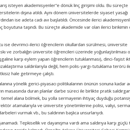
“Barış isteyen akademisyenler”e dönük linç girişimi oldu. Bu süreçte
ersitelerin dışına atıldı. Aynı dönem üniversitelerde siyaset yasağı
ından ise adeta cadı avı başlatıldı. Öncesinde ilerici akademisyenl
raç boyutuna taşındı. Bu süreçte akademide var olan ilerici birikimin
tu ise devrimci-ilerici öğrencilerin okullardan sürülmesi, üniversite
kı ve zorbalığın üniversite öğrencileri üzerinde yoğunlaştırılması o
şgaline karşı eylem yapan öğrencilerin tutuklanması), dinci-faşist ik
zaklaştırma saldırılarıyla değil, hem polis-yargı-tutuklama terörü i
tkisiz hale getirmeye çalıştı.
anına yönelik gerici-piyasacı politikalarının önünün sonuna kadar aç
rın masasında duran planlar darbe süreci ile birlikte pratik saldırgan
 üç temel alana bölmek, bu yolla sermayenin ihtiyaç duyduğu potansiy
ektör atamalarıyla ve üniversite yönetimlerine polisi, valiyi, serm
arbeleri vurmak vb., bu saldırının başlıca unsurlarıydı.
yaşanamadı. Tepkisellik ve dayanışma vardı ama saldırıya karşı güçlü 