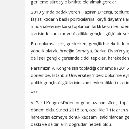
gerileme süreciyle birlikte ele almak gerekir.
2013 yılında patlak veren Haziran Direnişi, toplums
faşist iktidarın baskı politikalarına, keyfi dayatmala
müdahalelerine karşı toplumun farklı kesimlerinden
içerisinde kadınlar ve özellikle gençler güçlü bir şeki
Bu toplumsal çıkış gerilerken, gençlik hareketi de
yönelik olarak, örneğin Soma’ya, Berkin Elvan’ın ya
da liseli gençlik içerisinde ciddi tepkiler, hareketlen
Partimizin V. Kongre’sini topladığı dönemde (2015 s
dönemde, İstanbul Üniversitesi’ndeki bölünme eyle
politik gençlik örgütlerinin sınırlı eylemlilikleri üzer
***
V. Parti Kongresi’nden bugüne uzanan süreç, toplum
dönem oldu. Süreci 2015’ten, özellikle 7 Haziran 
hareketini ezmeye dönük kapsamlı saldırılardan gençl
baskı ve saldırıların doğrudan hedefi oldu.