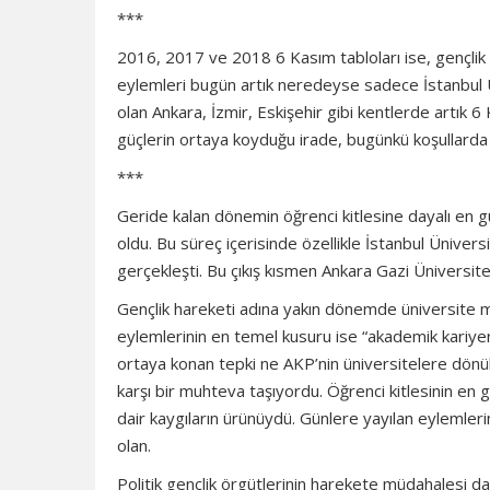
***
2016, 2017 ve 2018 6 Kasım tabloları ise, gençlik h
eylemleri bugün artık neredeyse sadece İstanbul Ü
olan Ankara, İzmir, Eskişehir gibi kentlerde artık 6
güçlerin ortaya koyduğu irade, bugünkü koşullarda 
***
Geride kalan dönemin öğrenci kitlesine dayalı en gü
oldu. Bu süreç içerisinde özellikle İstanbul Ünivers
gerçekleşti. Bu çıkış kısmen Ankara Gazi Üniversite’
Gençlik hareketi adına yakın dönemde üniversite 
eylemlerinin en temel kusuru ise “akademik kariyer”
ortaya konan tepki ne AKP’nin üniversitelere dönük 
karşı bir muhteva taşıyordu. Öğrenci kitlesinin en 
dair kaygıların ürünüydü. Günlere yayılan eylemler
olan.
Politik gençlik örgütlerinin harekete müdahalesi da