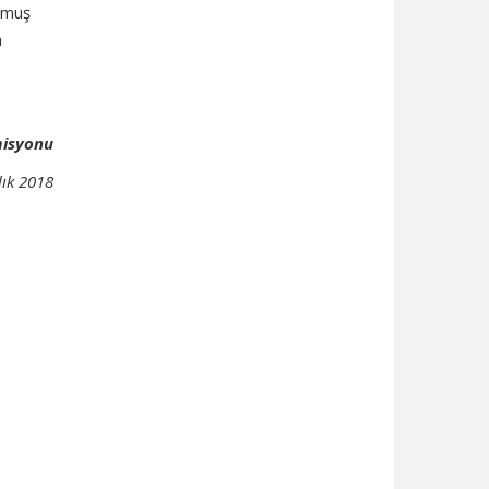
urmuş
m
misyonu
lık 2018