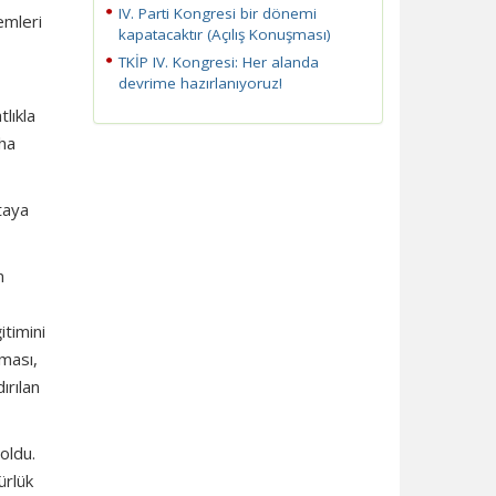
IV. Parti Kongresi bir dönemi
emleri
kapatacaktır (Açılış Konuşması)
TKİP IV. Kongresi: Her alanda
devrime hazırlanıyoruz!
tlıkla
aha
taya
n
itimini
şması,
ırılan
oldu.
ürlük