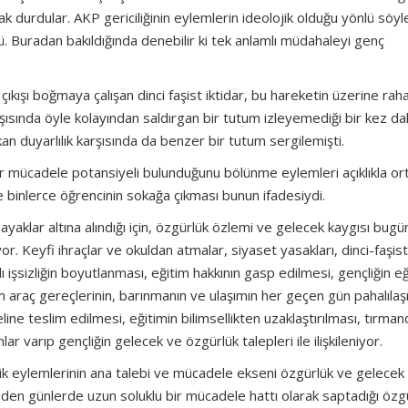
 durdular. AKP gericiliğinin eylemlerin ideolojik olduğu yönlü söyl
ü. Buradan bakıldığında denebilir ki tek anlamlı müdahaleyi genç
çıkışı boğmaya çalışan dinci faşist iktidar, bu hareketin üzerine raha
rşısında öyle kolayından saldırgan bir tutum izleyemediği bir kez d
n duyarlılık karşısında da benzer bir tutum sergilemişti.
 bir mücadele potansiyeli bulunduğunu bölünme eylemleri açıklıkla or
le binlerce öğrencinin sokağa çıkması bunun ifadesiydi.
r ayaklar altına alındığı için, özgürlük özlemi ve gelecek kaygısı bugü
or. Keyfi ihraçlar ve okuldan atmalar, siyaset yasakları, dinci-faşist
 işsizliğin boyutlanması, eğitim hakkının gasp edilmesi, gençliğin eğ
m araç gereçlerinin, barınmanın ve ulaşımın her geçen gün pahalıla
ne teslim edilmesi, eğitimin bilimsellikten uzaklaştırılması, tırmand
ar varıp gençliğin gelecek ve özgürlük talepleri ile ilişkileniyor.
k eylemlerinin ana talebi ve mücadele ekseni özgürlük ve gelecek 
eden günlerde uzun soluklu bir mücadele hattı olarak saptadığı özg