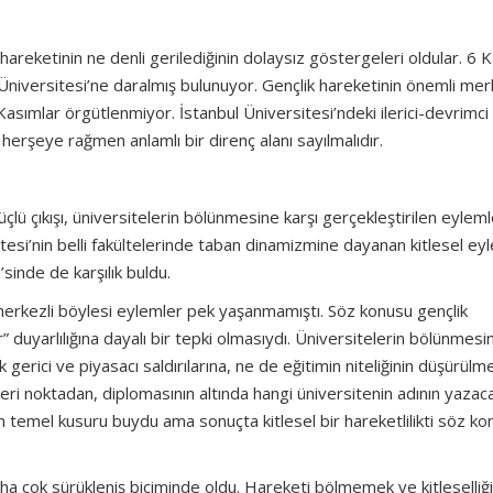
areketinin ne denli gerilediğinin dolaysız göstergeleri oldular. 6 
niversitesi’ne daralmış bulunuyor. Gençlik hareketinin önemli mer
 Kasımlar örgütlenmiyor. İstanbul Üniversitesi’ndeki ilerici-devrimci
herşeye rağmen anlamlı bir direnç alanı sayılmalıdır.
çlü çıkışı, üniversitelerin bölünmesine karşı gerçekleştirilen eyleml
itesi’nin belli fakültelerinde taban dinamizmine dayanan kitlesel ey
sinde de karşılık buldu.
merkezli böylesi eylemler pek yaşanmamıştı. Söz konusu gençlik
 duyarlılığına dayalı bir tepki olmasıydı. Üniversitelerin bölünmesin
gerici ve piyasacı saldırılarına, ne de eğitimin niteliğinin düşürülm
geri noktadan, diplomasının altında hangi üniversitenin adının yazac
in temel kusuru buydu ama sonuçta kitlesel bir hareketlilikti söz k
ha çok sürükleniş biçiminde oldu. Hareketi bölmemek ve kitleselliği