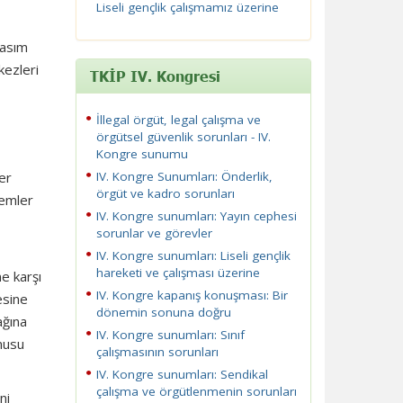
Liseli gençlik çalışmamız üzerine
Kasım
kezleri
TKİP IV. Kongresi
İllegal örgüt, legal çalışma ve
örgütsel güvenlik sorunları - IV.
Kongre sunumu
er
IV. Kongre Sunumları: Önderlik,
örgüt ve kadro sorunları
lemler
IV. Kongre sunumları: Yayın cephesi
sorunlar ve görevler
IV. Kongre sunumları: Liseli gençlik
hareketi ve çalışması üzerine
e karşı
IV. Kongre kapanış konuşması: Bir
esine
dönemin sonuna doğru
ağına
IV. Kongre sunumları: Sınıf
onusu
çalışmasının sorunları
IV. Kongre sunumları: Sendikal
çalışma ve örgütlenmenin sorunları
ni