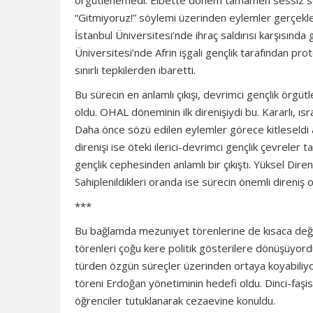
örgütlenemedi. Elbette dönem tamamen sessiz se
“Gitmiyoruz!” söylemi üzerinden eylemler gerçekleş
İstanbul Üniversitesi’nde ihraç saldırısı karşısınd
Üniversitesi’nde Afrin işgali gençlik tarafından pr
sınırlı tepkilerden ibaretti.
Bu sürecin en anlamlı çıkışı, devrimci gençlik örgüt
oldu. OHAL döneminin ilk direnişiydi bu. Kararlı, ısra
Daha önce sözü edilen eylemler görece kitleseldi a
direnişi ise öteki ilerici-devrimci gençlik çevreler ta
gençlik cephesinden anlamlı bir çıkıştı. Yüksel Dire
Sahiplenildikleri oranda ise sürecin önemli direniş o
***
Bu bağlamda mezuniyet törenlerine de kısaca değin
törenleri çoğu kere politik gösterilere dönüşüyordu.
türden özgün süreçler üzerinden ortaya koyabiliy
töreni Erdoğan yönetiminin hedefi oldu. Dinci-faşis
öğrenciler tutuklanarak cezaevine konuldu.