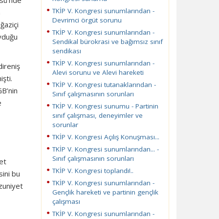
üsü’nde
TKİP V. Kongresi sunumlarından -
n
Devrimci örgüt sorunu
ğaziçi
TKİP V. Kongresi sunumlarından -
oyduğu
Sendikal bürokrasi ve bağımsız sınıf
sendikası
TKİP V. Kongresi sunumlarından -
direniş
Alevi sorunu ve Alevi hareketi
şti.
TKİP V. Kongresi tutanaklarından -
GB’nin
Sınıf çalışmasının sorunları
e
TKİP V. Kongresi sunumu - Partinin
sınıf çalışması, deneyimler ve
sorunlar
TKİP V. Kongresi Açılış Konuşması...
TKİP V. Kongresi sunumlarından... -
Sınıf çalışmasının sorunları
et
TKİP V. Kongresi toplandı!..
sini bu
TKİP V. Kongresi sunumlarından -
zuniyet
Gençlik hareketi ve partinin gençlik
çalışması
TKİP V. Kongresi sunumlarından -