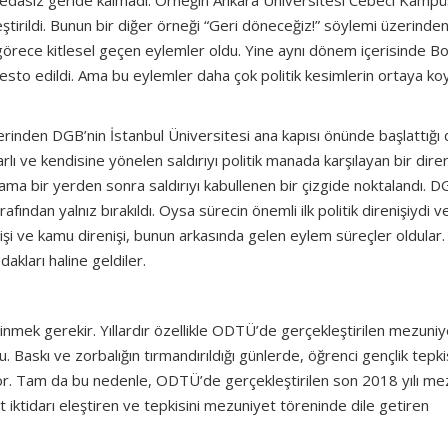
dasız geride kalmadı. Örneğin Ankara Üniversitesi Cebeci Kamp
tirildi. Bunun bir diğer örneği “Geri döneceğiz!” söylemi üzerinde
a görece kitlesel geçen eylemler oldu. Yine aynı dönem içerisinde Bo
otesto edildi. Ama bu eylemler daha çok politik kesimlerin ortaya k
lerinden DGB’nin İstanbul Üniversitesi ana kapısı önünde başlattığı 
rlı ve kendisine yönelen saldırıyı politik manada karşılayan bir direni
ma bir yerden sonra saldırıyı kabullenen bir çizgide noktalandı. D
rafından yalnız bırakıldı. Oysa sürecin önemli ilk politik direnişiydi v
nişi ve kamu direnişi, bunun arkasında gelen eylem süreçler oldular.
dakları haline geldiler.
mek gerekir. Yıllardır özellikle ODTÜ’de gerçekleştirilen mezuniy
 Baskı ve zorbalığın tırmandırıldığı günlerde, öğrenci gençlik tepki
or. Tam da bu nedenle, ODTÜ’de gerçekleştirilen son 2018 yılı me
t iktidarı eleştiren ve tepkisini mezuniyet töreninde dile getiren