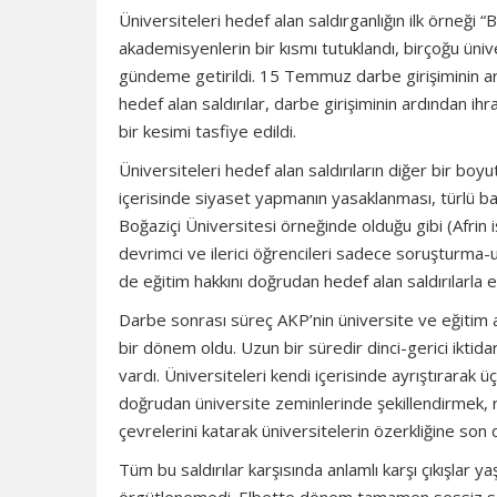
Üniversiteleri hedef alan saldırganlığın ilk örneği 
akademisyenlerin bir kısmı tutuklandı, birçoğu üniv
gündeme getirildi. 15 Temmuz darbe girişiminin ard
hedef alan saldırılar, darbe girişiminin ardından ih
bir kesimi tasfiye edildi.
Üniversiteleri hedef alan saldırıların diğer bir boyu
içerisinde siyaset yapmanın yasaklanması, türlü bas
Boğaziçi Üniversitesi örneğinde olduğu gibi (Afrin i
devrimci ve ilerici öğrencileri sadece soruşturma-u
de eğitim hakkını doğrudan hedef alan saldırılarla e
Darbe sonrası süreç AKP’nin üniversite ve eğitim al
bir dönem oldu. Uzun bir süredir dinci-gerici iktida
vardı. Üniversiteleri kendi içerisinde ayrıştırarak
doğrudan üniversite zeminlerinde şekillendirmek, r
çevrelerini katarak üniversitelerin özerkliğine son d
Tüm bu saldırılar karşısında anlamlı karşı çıkışlar 