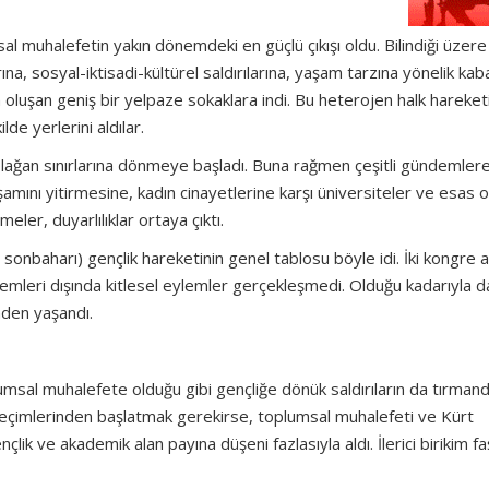
al muhalefetin yakın dönemdeki en güçlü çıkışı oldu. Bilindiği üzere 
rına, sosyal-iktisadi-kültürel saldırılarına, yaşam tarzına yönelik kab
 oluşan geniş bir yelpaze sokaklara indi. Bu heterojen halk hareket
lde yerlerini aldılar.
 olağan sınırlarına dönmeye başladı. Buna rağmen çeşitli gündemler
şamını yitirmesine, kadın cinayetlerine karşı üniversiteler ve esas o
meler, duyarlılıklar ortaya çıktı.
onbaharı) gençlik hareketinin genel tablosu böyle idi. İki kongre a
mleri dışında kitlesel eylemler gerçekleşmedi. Olduğu kadarıyla d
inden yaşandı.
sal muhalefete olduğu gibi gençliğe dönük saldırıların da tırmandı
seçimlerinden başlatmak gerekirse, toplumsal muhalefeti ve Kürt
ik ve akademik alan payına düşeni fazlasıyla aldı. İlerici birikim fa