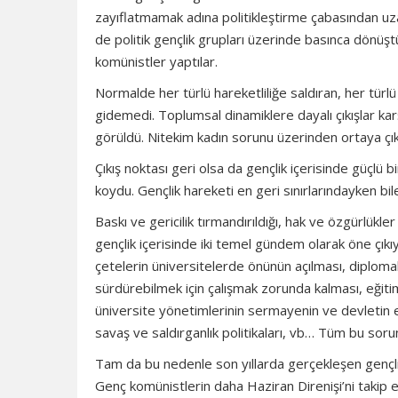
zayıflatmamak adına politikleştirme çabasından uzak
de politik gençlik grupları üzerinde basınca dönüşt
komünistler yaptılar.
Normalde her türlü hareketliliğe saldıran, her türlü 
gidemedi. Toplumsal dinamiklere dayalı çıkışlar ka
görüldü. Nitekim kadın sorunu üzerinden ortaya çıka
Çıkış noktası geri olsa da gençlik içerisinde güçlü
koydu. Gençlik hareketi en geri sınırlarındayken bi
Baskı ve gericilik tırmandırıldığı, hak ve özgürlükle
gençlik içerisinde iki temel gündem olarak öne çıkıy
çetelerin üniversitelerde önünün açılması, diplomalı
sürdürebilmek için çalışmak zorunda kalması, eğiti
üniversite yönetimlerinin sermayenin ve devletin eli
savaş ve saldırganlık politikaları, vb… Tüm bu sorunl
Tam da bu nedenle son yıllarda gerçekleşen gençli
Genç komünistlerin daha Haziran Direnişi’ni takip 