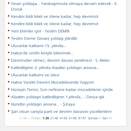
Sinan yoldaşa… Yanıbaşımızda olmaya devam edecek - E.
Doruk
Kendini bildi bileli ve ölene kadar, hep devrimci!
Kendini bildi bileli ve ölene kadar, hep devrimci!
Yeni Ekimler için! - Teslim DEMİR
Teslim Demir (Sinan) yoldaşı yitirdik!
Ulucanlar katliamı 15. yılında...
Hatice'de sınıfın kiniyle bilenmek...
Devrimciler ölmez, devrim davası yenilmez! - S. Metin
Katledilişinin 2. yılında Alaattin yoldaşın anısına...
Ulucanlar katliamı ve ötesi
Hatice Yürekli Devrim Mücadelesinde Yaşıyor!
Hüseyin Temiz; Son nefesine kadar mücadelenin içinde
Alaattin yoldaşın katledilişinin 1.yılında... - Derya Işık
Nurettin yoldaşın anısına… - Ş.Kaya
Şan olsun canıyla parti ve devrim davasını yüceltenlere
<< İlk
< Önceki
1-20
21-40
41-60
61-80
81-97
Sonraki >
Son >>