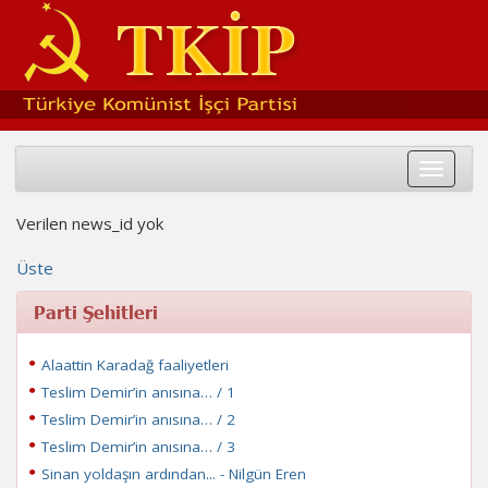
Toggle
navigat
Verilen news_id yok
Üste
Parti Şehitleri
Alaattin Karadağ faaliyetleri
Teslim Demir’in anısına… / 1
Teslim Demir’in anısına… / 2
Teslim Demir’in anısına… / 3
Sinan yoldaşın ardından... - Nilgün Eren